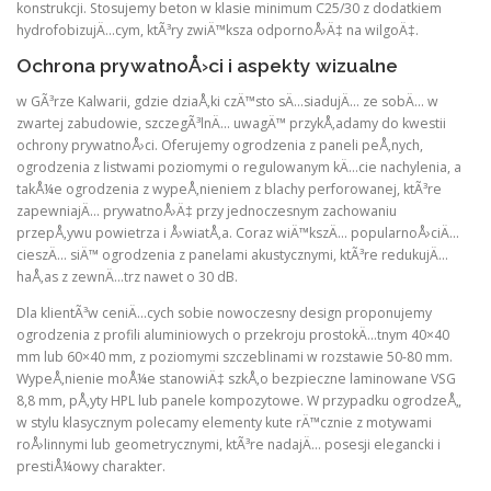
konstrukcji. Stosujemy beton w klasie minimum C25/30 z dodatkiem
hydrofobizujÄ…cym, ktÃ³ry zwiÄ™ksza odpornoÅ›Ä‡ na wilgoÄ‡.
Ochrona prywatnoÅ›ci i aspekty wizualne
w GÃ³rze Kalwarii, gdzie dziaÅ‚ki czÄ™sto sÄ…siadujÄ… ze sobÄ… w
zwartej zabudowie, szczegÃ³lnÄ… uwagÄ™ przykÅ‚adamy do kwestii
ochrony prywatnoÅ›ci. Oferujemy ogrodzenia z paneli peÅ‚nych,
ogrodzenia z listwami poziomymi o regulowanym kÄ…cie nachylenia, a
takÅ¼e ogrodzenia z wypeÅ‚nieniem z blachy perforowanej, ktÃ³re
zapewniajÄ… prywatnoÅ›Ä‡ przy jednoczesnym zachowaniu
przepÅ‚ywu powietrza i Å›wiatÅ‚a. Coraz wiÄ™kszÄ… popularnoÅ›ciÄ…
cieszÄ… siÄ™ ogrodzenia z panelami akustycznymi, ktÃ³re redukujÄ…
haÅ‚as z zewnÄ…trz nawet o 30 dB.
Dla klientÃ³w ceniÄ…cych sobie nowoczesny design proponujemy
ogrodzenia z profili aluminiowych o przekroju prostokÄ…tnym 40×40
mm lub 60×40 mm, z poziomymi szczeblinami w rozstawie 50-80 mm.
WypeÅ‚nienie moÅ¼e stanowiÄ‡ szkÅ‚o bezpieczne laminowane VSG
8,8 mm, pÅ‚yty HPL lub panele kompozytowe. W przypadku ogrodzeÅ„
w stylu klasycznym polecamy elementy kute rÄ™cznie z motywami
roÅ›linnymi lub geometrycznymi, ktÃ³re nadajÄ… posesji elegancki i
prestiÅ¼owy charakter.