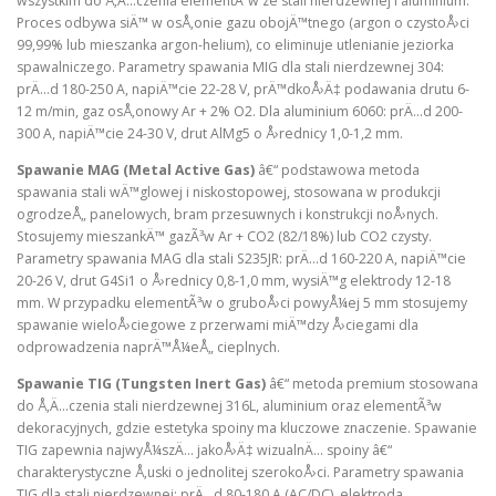
wszystkim do Å‚Ä…czenia elementÃ³w ze stali nierdzewnej i aluminium.
Proces odbywa siÄ™ w osÅ‚onie gazu obojÄ™tnego (argon o czystoÅ›ci
99,99% lub mieszanka argon-helium), co eliminuje utlenianie jeziorka
spawalniczego. Parametry spawania MIG dla stali nierdzewnej 304:
prÄ…d 180-250 A, napiÄ™cie 22-28 V, prÄ™dkoÅ›Ä‡ podawania drutu 6-
12 m/min, gaz osÅ‚onowy Ar + 2% O2. Dla aluminium 6060: prÄ…d 200-
300 A, napiÄ™cie 24-30 V, drut AlMg5 o Å›rednicy 1,0-1,2 mm.
Spawanie MAG (Metal Active Gas)
â€“ podstawowa metoda
spawania stali wÄ™glowej i niskostopowej, stosowana w produkcji
ogrodzeÅ„ panelowych, bram przesuwnych i konstrukcji noÅ›nych.
Stosujemy mieszankÄ™ gazÃ³w Ar + CO2 (82/18%) lub CO2 czysty.
Parametry spawania MAG dla stali S235JR: prÄ…d 160-220 A, napiÄ™cie
20-26 V, drut G4Si1 o Å›rednicy 0,8-1,0 mm, wysiÄ™g elektrody 12-18
mm. W przypadku elementÃ³w o gruboÅ›ci powyÅ¼ej 5 mm stosujemy
spawanie wieloÅ›ciegowe z przerwami miÄ™dzy Å›ciegami dla
odprowadzenia naprÄ™Å¼eÅ„ cieplnych.
Spawanie TIG (Tungsten Inert Gas)
â€“ metoda premium stosowana
do Å‚Ä…czenia stali nierdzewnej 316L, aluminium oraz elementÃ³w
dekoracyjnych, gdzie estetyka spoiny ma kluczowe znaczenie. Spawanie
TIG zapewnia najwyÅ¼szÄ… jakoÅ›Ä‡ wizualnÄ… spoiny â€“
charakterystyczne Å‚uski o jednolitej szerokoÅ›ci. Parametry spawania
TIG dla stali nierdzewnej: prÄ…d 80-180 A (AC/DC), elektroda