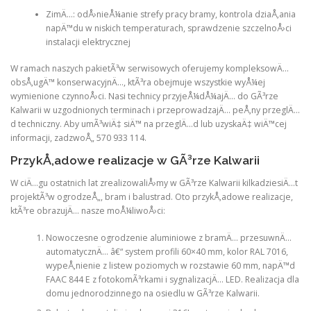
ZimÄ…: odÅ›nieÅ¼anie strefy pracy bramy, kontrola dziaÅ‚ania
napÄ™du w niskich temperaturach, sprawdzenie szczelnoÅ›ci
instalacji elektrycznej
W ramach naszych pakietÃ³w serwisowych oferujemy kompleksowÄ…
obsÅ‚ugÄ™ konserwacyjnÄ…, ktÃ³ra obejmuje wszystkie wyÅ¼ej
wymienione czynnoÅ›ci. Nasi technicy przyjeÅ¼dÅ¼ajÄ… do GÃ³rze
Kalwarii w uzgodnionych terminach i przeprowadzajÄ… peÅ‚ny przeglÄ…
d techniczny. Aby umÃ³wiÄ‡ siÄ™ na przeglÄ…d lub uzyskaÄ‡ wiÄ™cej
informacji, zadzwoÅ„ 570 933 114.
PrzykÅ‚adowe realizacje w GÃ³rze Kalwarii
W ciÄ…gu ostatnich lat zrealizowaliÅ›my w GÃ³rze Kalwarii kilkadziesiÄ…t
projektÃ³w ogrodzeÅ„, bram i balustrad. Oto przykÅ‚adowe realizacje,
ktÃ³re obrazujÄ… nasze moÅ¼liwoÅ›ci:
Nowoczesne ogrodzenie aluminiowe z bramÄ… przesuwnÄ…
automatycznÄ… â€“ system profili 60×40 mm, kolor RAL 7016,
wypeÅ‚nienie z listew poziomych w rozstawie 60 mm, napÄ™d
FAAC 844 E z fotokomÃ³rkami i sygnalizacjÄ… LED. Realizacja dla
domu jednorodzinnego na osiedlu w GÃ³rze Kalwarii.