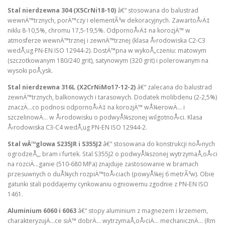
Stal nierdzewna 304 (X5CrNi18-10)
â€“ stosowana do balustrad
wewnÄ™trznych, porÄ™czy i elementÃ³w dekoracyjnych. ZawartoÅ›Ä‡
niklu 8-10,5%, chromu 17,5-19,5%. OdpornoÅ›Ä‡ na korozjÄ™ w
atmosferze wewnÄ™trznej i zewnÄ™trznej (klasa Å›rodowiska C2-C3
wedÅ‚ug PN-EN ISO 12944-2). DostÄ™pna w wykoÅ„czeniu: matowym
(szczotkowanym 180/240 grit), satynowym (320 grit) i polerowanym na
wysoki poÅ‚ysk.
Stal nierdzewna 316L (X2CrNiMo17-12-2)
â€“ zalecana do balustrad
zewnÄ™trznych, balkonowych i tarasowych. Dodatek molibdenu (2-2,5%)
znaczÄ…co podnosi odpornoÅ›Ä‡ na korozjÄ™ wÅ¼erowÄ… i
szczelinowÄ… w Å›rodowisku o podwyÅ¼szonej wilgotnoÅ›ci. Klasa
Å›rodowiska C3-C4 wedÅ‚ug PN-EN ISO 12944-2.
Stal wÄ™glowa S235JR i S355J2
â€“ stosowana do konstrukcji noÅ›nych
ogrodzeÅ„, bram i furtek. Stal S355J2 o podwyÅ¼szonej wytrzymaÅ‚oÅ›ci
na rozciÄ…ganie (510-680 MPa) znajduje zastosowanie w bramach
przesuwnych o duÅ¼ych rozpiÄ™toÅ›ciach (powyÅ¼ej 6 metrÃ³w). Obie
gatunki stali poddajemy cynkowaniu ogniowemu zgodnie z PN-EN ISO
1461.
Aluminium 6060 i 6063
â€“ stopy aluminium z magnezem i krzemem,
charakteryzujÄ…ce siÄ™ dobrÄ… wytrzymaÅ‚oÅ›ciÄ… mechanicznÄ… (Rm