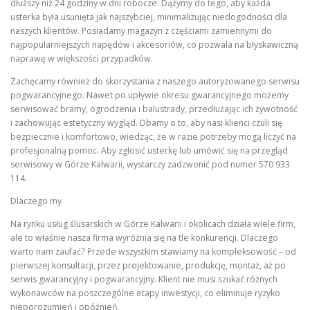
dłuższy niż 24 godziny w dni robocze. Dążymy do tego, aby każda
usterka była usunięta jak najszybciej, minimalizując niedogodności dla
naszych klientów. Posiadamy magazyn z częściami zamiennymi do
najpopularniejszych napędów i akcesoriów, co pozwala na błyskawiczną
naprawę w większości przypadków.
Zachęcamy również do skorzystania z naszego autoryzowanego serwisu
pogwarancyjnego. Nawet po upływie okresu gwarancyjnego możemy
serwisować bramy, ogrodzenia i balustrady, przedłużając ich żywotność
i zachowując estetyczny wygląd. Dbamy o to, aby nasi klienci czuli się
bezpiecznie i komfortowo, wiedząc, że w razie potrzeby mogą liczyć na
profesjonalną pomoc. Aby zgłosić usterkę lub umówić się na przegląd
serwisowy w Górze Kalwarii, wystarczy zadzwonić pod numer 570 933
114.
Dlaczego my
Na rynku usług ślusarskich w Górze Kalwarii i okolicach działa wiele firm,
ale to właśnie nasza firma wyróżnia się na tle konkurencji. Dlaczego
warto nam zaufać? Przede wszystkim stawiamy na kompleksowość – od
pierwszej konsultacji, przez projektowanie, produkcję, montaż, aż po
serwis gwarancyjny i pogwarancyjny. Klient nie musi szukać różnych
wykonawców na poszczególne etapy inwestycji, co eliminuje ryzyko
nieporozumień i opóźnień.