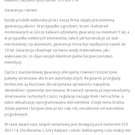
Kalwarii, zadzwoń pod numer 570 933 114.
Gwarancja i serwis
Każdy produkt wykonany przez naszą firmę objęty jest pisemną
gwarancją jakości. W przypadku ogrodzeń, bram i balustrad
montowanych w Górze Kalwarii udzielamy gwarancji na minimum 5 lat, a
w przypadku niektórych elementów, takich jak konstrukcje ze stali
nierdzewnej czy aluminium, gwarancja może być wydłużona nawet do
10 lat. Gwarancja obejmuje zarówno wady materiałowe, jak i
wykonawcze, co daje naszym klientom pełne bezpieczeństwo
inwestycji.
Oprócz standardowej gwarancji oferujemy również rozszerzone
pakiety serwisowe dla bram automatycznych. Regularne przeglądy
techniczne są kluczowe dla utrzymania sprawności napędów,
siłowników i systemów sterowania. W ramach serwisu przeprowadzamy
smarowanie ruchomych części, regulację naciągu linek i łańcuchów, a
także aktualizację oprogramowania sterowników. Dzięki temu brama
działa płynnie i bezpiecznie przez cały rok, niezależnie od warunków
pogodowych.
W razie awarii nasz zespół serwisowy jest dostępny pod numerem 570
933 114. Dla klientów z Góry Kalwarii i okolic deklarujemy czas reakcji nie