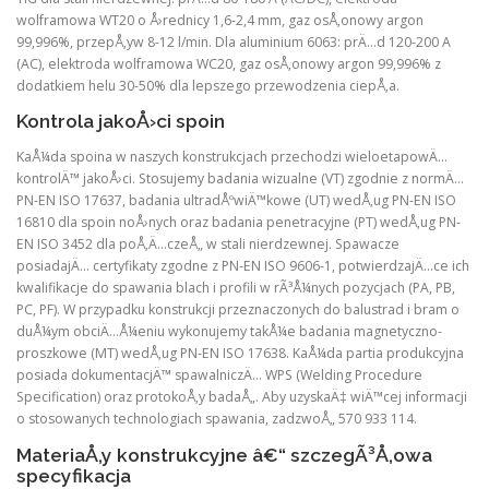
wolframowa WT20 o Å›rednicy 1,6-2,4 mm, gaz osÅ‚onowy argon
99,996%, przepÅ‚yw 8-12 l/min. Dla aluminium 6063: prÄ…d 120-200 A
(AC), elektroda wolframowa WC20, gaz osÅ‚onowy argon 99,996% z
dodatkiem helu 30-50% dla lepszego przewodzenia ciepÅ‚a.
Kontrola jakoÅ›ci spoin
KaÅ¼da spoina w naszych konstrukcjach przechodzi wieloetapowÄ…
kontrolÄ™ jakoÅ›ci. Stosujemy badania wizualne (VT) zgodnie z normÄ…
PN-EN ISO 17637, badania ultradÅºwiÄ™kowe (UT) wedÅ‚ug PN-EN ISO
16810 dla spoin noÅ›nych oraz badania penetracyjne (PT) wedÅ‚ug PN-
EN ISO 3452 dla poÅ‚Ä…czeÅ„ w stali nierdzewnej. Spawacze
posiadajÄ… certyfikaty zgodne z PN-EN ISO 9606-1, potwierdzajÄ…ce ich
kwalifikacje do spawania blach i profili w rÃ³Å¼nych pozycjach (PA, PB,
PC, PF). W przypadku konstrukcji przeznaczonych do balustrad i bram o
duÅ¼ym obciÄ…Å¼eniu wykonujemy takÅ¼e badania magnetyczno-
proszkowe (MT) wedÅ‚ug PN-EN ISO 17638. KaÅ¼da partia produkcyjna
posiada dokumentacjÄ™ spawalniczÄ… WPS (Welding Procedure
Specification) oraz protokoÅ‚y badaÅ„. Aby uzyskaÄ‡ wiÄ™cej informacji
o stosowanych technologiach spawania, zadzwoÅ„ 570 933 114.
MateriaÅ‚y konstrukcyjne â€“ szczegÃ³Å‚owa
specyfikacja