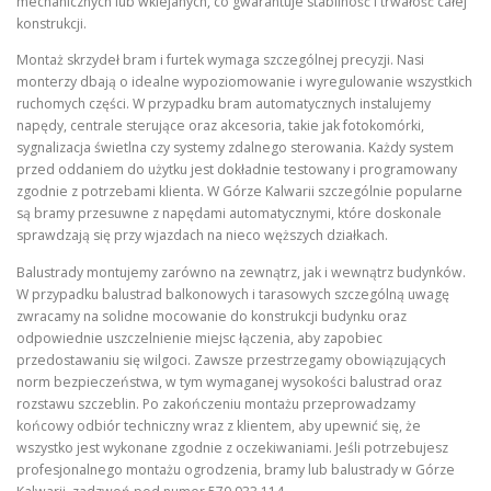
mechanicznych lub wklejanych, co gwarantuje stabilność i trwałość całej
konstrukcji.
Montaż skrzydeł bram i furtek wymaga szczególnej precyzji. Nasi
monterzy dbają o idealne wypoziomowanie i wyregulowanie wszystkich
ruchomych części. W przypadku bram automatycznych instalujemy
napędy, centrale sterujące oraz akcesoria, takie jak fotokomórki,
sygnalizacja świetlna czy systemy zdalnego sterowania. Każdy system
przed oddaniem do użytku jest dokładnie testowany i programowany
zgodnie z potrzebami klienta. W Górze Kalwarii szczególnie popularne
są bramy przesuwne z napędami automatycznymi, które doskonale
sprawdzają się przy wjazdach na nieco węższych działkach.
Balustrady montujemy zarówno na zewnątrz, jak i wewnątrz budynków.
W przypadku balustrad balkonowych i tarasowych szczególną uwagę
zwracamy na solidne mocowanie do konstrukcji budynku oraz
odpowiednie uszczelnienie miejsc łączenia, aby zapobiec
przedostawaniu się wilgoci. Zawsze przestrzegamy obowiązujących
norm bezpieczeństwa, w tym wymaganej wysokości balustrad oraz
rozstawu szczeblin. Po zakończeniu montażu przeprowadzamy
końcowy odbiór techniczny wraz z klientem, aby upewnić się, że
wszystko jest wykonane zgodnie z oczekiwaniami. Jeśli potrzebujesz
profesjonalnego montażu ogrodzenia, bramy lub balustrady w Górze