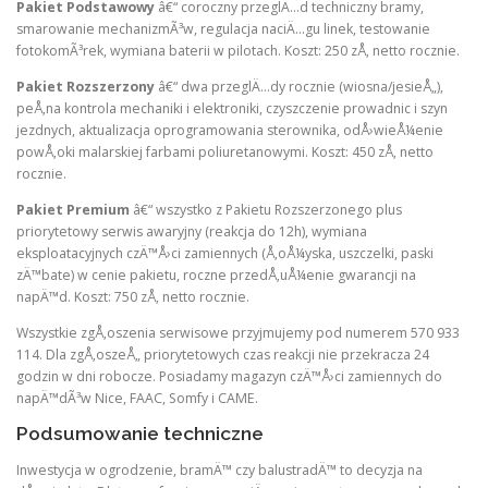
Pakiet Podstawowy
â€“ coroczny przeglÄ…d techniczny bramy,
smarowanie mechanizmÃ³w, regulacja naciÄ…gu linek, testowanie
fotokomÃ³rek, wymiana baterii w pilotach. Koszt: 250 zÅ‚ netto rocznie.
Pakiet Rozszerzony
â€“ dwa przeglÄ…dy rocznie (wiosna/jesieÅ„),
peÅ‚na kontrola mechaniki i elektroniki, czyszczenie prowadnic i szyn
jezdnych, aktualizacja oprogramowania sterownika, odÅ›wieÅ¼enie
powÅ‚oki malarskiej farbami poliuretanowymi. Koszt: 450 zÅ‚ netto
rocznie.
Pakiet Premium
â€“ wszystko z Pakietu Rozszerzonego plus
priorytetowy serwis awaryjny (reakcja do 12h), wymiana
eksploatacyjnych czÄ™Å›ci zamiennych (Å‚oÅ¼yska, uszczelki, paski
zÄ™bate) w cenie pakietu, roczne przedÅ‚uÅ¼enie gwarancji na
napÄ™d. Koszt: 750 zÅ‚ netto rocznie.
Wszystkie zgÅ‚oszenia serwisowe przyjmujemy pod numerem 570 933
114. Dla zgÅ‚oszeÅ„ priorytetowych czas reakcji nie przekracza 24
godzin w dni robocze. Posiadamy magazyn czÄ™Å›ci zamiennych do
napÄ™dÃ³w Nice, FAAC, Somfy i CAME.
Podsumowanie techniczne
Inwestycja w ogrodzenie, bramÄ™ czy balustradÄ™ to decyzja na