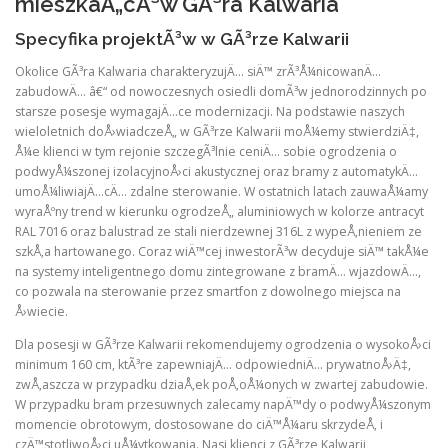
mieszkaÅ„cÃ³w GÃ³ra Kalwaria
Specyfika projektÃ³w w GÃ³rze Kalwarii
Okolice GÃ³ra Kalwaria charakteryzujÄ… siÄ™ zrÃ³Å¼nicowanÄ…
zabudowÄ… â€“ od nowoczesnych osiedli domÃ³w jednorodzinnych po
starsze posesje wymagajÄ…ce modernizacji. Na podstawie naszych
wieloletnich doÅ›wiadczeÅ„ w GÃ³rze Kalwarii moÅ¼emy stwierdziÄ‡,
Å¼e klienci w tym rejonie szczegÃ³lnie ceniÄ… sobie ogrodzenia o
podwyÅ¼szonej izolacyjnoÅ›ci akustycznej oraz bramy z automatykÄ…
umoÅ¼liwiajÄ…cÄ… zdalne sterowanie. W ostatnich latach zauwaÅ¼amy
wyraÅºny trend w kierunku ogrodzeÅ„ aluminiowych w kolorze antracyt
RAL 7016 oraz balustrad ze stali nierdzewnej 316L z wypeÅ‚nieniem ze
szkÅ‚a hartowanego. Coraz wiÄ™cej inwestorÃ³w decyduje siÄ™ takÅ¼e
na systemy inteligentnego domu zintegrowane z bramÄ… wjazdowÄ…,
co pozwala na sterowanie przez smartfon z dowolnego miejsca na
Å›wiecie.
Dla posesji w GÃ³rze Kalwarii rekomendujemy ogrodzenia o wysokoÅ›ci
minimum 160 cm, ktÃ³re zapewniajÄ… odpowiedniÄ… prywatnoÅ›Ä‡,
zwÅ‚aszcza w przypadku dziaÅ‚ek poÅ‚oÅ¼onych w zwartej zabudowie.
W przypadku bram przesuwnych zalecamy napÄ™dy o podwyÅ¼szonym
momencie obrotowym, dostosowane do ciÄ™Å¼aru skrzydeÅ‚ i
czÄ™stotliwoÅ›ci uÅ¼ytkowania. Nasi klienci z GÃ³rze Kalwarii