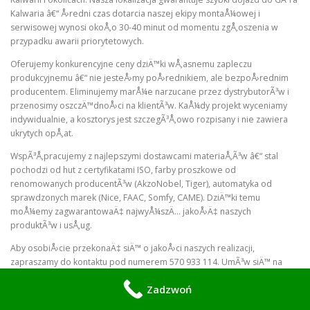
Kalwaria â€“ Å›redni czas dotarcia naszej ekipy montaÅ¼owej i
serwisowej wynosi okoÅ‚o 30-40 minut od momentu zgÅ‚oszenia w
przypadku awarii priorytetowych.
Oferujemy konkurencyjne ceny dziÄ™ki wÅ‚asnemu zapleczu
produkcyjnemu â€“ nie jesteÅ›my poÅ›rednikiem, ale bezpoÅ›rednim
producentem. Eliminujemy marÅ¼e narzucane przez dystrybutorÃ³w i
przenosimy oszczÄ™dnoÅ›ci na klientÃ³w. KaÅ¼dy projekt wyceniamy
indywidualnie, a kosztorys jest szczegÃ³Å‚owo rozpisany i nie zawiera
ukrytych opÅ‚at.
WspÃ³Å‚pracujemy z najlepszymi dostawcami materiaÅ‚Ã³w â€“ stal
pochodzi od hut z certyfikatami ISO, farby proszkowe od
renomowanych producentÃ³w (AkzoNobel, Tiger), automatyka od
sprawdzonych marek (Nice, FAAC, Somfy, CAME). DziÄ™ki temu
moÅ¼emy zagwarantowaÄ‡ najwyÅ¼szÄ… jakoÅ›Ä‡ naszych
produktÃ³w i usÅ‚ug.
Aby osobiÅ›cie przekonaÄ‡ siÄ™ o jakoÅ›ci naszych realizacji,
zapraszamy do kontaktu pod numerem 570 933 114. UmÃ³w siÄ™ na
bezpÅ‚atnÄ… konsultacjÄ™ w GÃ³rze Kalwarii â€“ nasz specjalista
Zadzwoń
przyjedzie na miejsce, dokona pomiarÃ³w, omÃ³wi moÅ¼liwoÅ›ci i
przedstawi indywidualnÄ… wycenÄ™. PamiÄ™taj, Å¼e inwestycja w