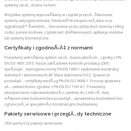
systemy zarzÄ…dzania ruchem.
Wszystkie systemy wyposaÅ¼amy w czujniki przeciÄ…Å¼eniowe,
systemy antyzgnieceniowe, fotokomÃ³rki bezpieczeÅ„stwa oraz
sygnalizacjÄ™ Å›wietlnÄ…. Sterowanie przez piloty (kod zmienny rolling
code), panele kodowe, czytniki kart zbliÅ¼eniowych, aplikacje mobilne
lub systemy biometryczne.
Certyfikaty i zgodnoÅ›Ä‡ z normami
Posiadamy wdroÅ¼ony system zarzÄ…dzania jakoÅ›ciÄ… zgodny z PN-
EN ISO 9001:2015. Nasze zakÅ‚adowe kontrole produkcji (ZKP)
speÅ‚niajÄ… wymagania normy PN-EN 1090-1 (wykonanie konstrukcji
stalowych i aluminiowych) â€“ klasa wykonania EXC2. Spawacze
posiadajÄ… certyfikaty wedÅ‚ug PN-EN ISO 9606-1. Procesy spawania
sÄ… zatwierdzone zgodnie z PN-EN ISO 15614-1. Posiadamy
ubezpieczenie odpowiedzialnoÅ›ci cywilnej do 2 mln zÅ‚. Nasi
inÅ¼ynierowie budownictwa posiadajÄ… uprawnienia budowlane bez
ograniczeÅ„ w specjalnoÅ›ci konstrukcyjno-budowlanej.
Pakiety serwisowe i przeglÄ…dy techniczne
Oferujemy trzy pakiety serwisowe: