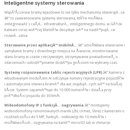
Inteligentne systemy sterowania
WspÃ³Å‚czesne bramy wjazdowe to nie tylko mechanizmy otwierajÄ…ce
â€“ to zaawansowane systemy sterowania, ktÃ³re moÅ¼na
zintegrowaÄ‡ z caÅ‚Ä… infrastrukturÄ… inteligentnego domu. w GÃ³rze
Kalwarii coraz wiÄ™cej klientÃ³w decyduje siÄ™ na nastÄ™pujÄ…ce
rozwiÄ…zania:
Sterowanie przez aplikacjÄ™ mobilnÄ…
â€“ umoÅ¼liwia otwieranie i
zamykanie bramy z dowolnego miejsca na Å›wiecie, monitorowanie
stanu bramy w czasie rzeczywistym, otrzymywanie powiadomieÅ„ o
zdarzeniach i udostÄ™pnianie dostÄ™pu goÅ›ciom na wybrany czas.
Systemy rozpoznawania tablic rejestracyjnych (LPR)
â€“ kamera z
wbudowanym moduÅ‚em AI odczytuje numery rejestracyjne pojazdÃ³w
i automatycznie otwiera bramÄ™ dla aut znajdujÄ…cych siÄ™ na biaÅ‚ej
liÅ›cie. System zapamiÄ™tuje do 10 000 numerÃ³w i dziaÅ‚a przy
prÄ™dkoÅ›ci pojazdu do 30 km/h.
Wideodomofony IP z funkcjÄ… nagrywania
â€“ montujemy
wideodomofony renomowanych marek (2N, Urmet, Sline) z kamerami o
rozdzielczoÅ›ci do 5 MP, funkcjÄ… noktowizji do 10 metrÃ³w i
moÅ¼liwoÅ›ciÄ… nagrywania na kartÄ™ microSD lub w chmurze.