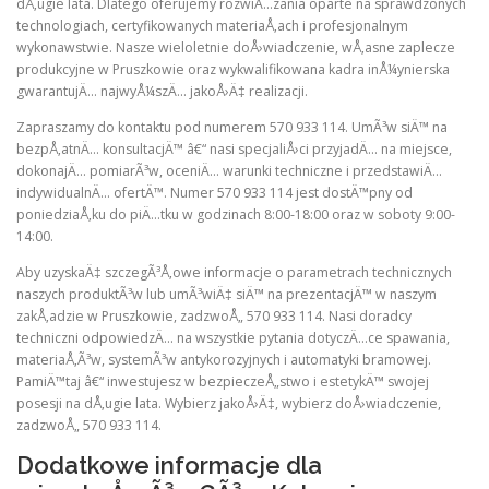
dÅ‚ugie lata. Dlatego oferujemy rozwiÄ…zania oparte na sprawdzonych
technologiach, certyfikowanych materiaÅ‚ach i profesjonalnym
wykonawstwie. Nasze wieloletnie doÅ›wiadczenie, wÅ‚asne zaplecze
produkcyjne w Pruszkowie oraz wykwalifikowana kadra inÅ¼ynierska
gwarantujÄ… najwyÅ¼szÄ… jakoÅ›Ä‡ realizacji.
Zapraszamy do kontaktu pod numerem 570 933 114. UmÃ³w siÄ™ na
bezpÅ‚atnÄ… konsultacjÄ™ â€“ nasi specjaliÅ›ci przyjadÄ… na miejsce,
dokonajÄ… pomiarÃ³w, oceniÄ… warunki techniczne i przedstawiÄ…
indywidualnÄ… ofertÄ™. Numer 570 933 114 jest dostÄ™pny od
poniedziaÅ‚ku do piÄ…tku w godzinach 8:00-18:00 oraz w soboty 9:00-
14:00.
Aby uzyskaÄ‡ szczegÃ³Å‚owe informacje o parametrach technicznych
naszych produktÃ³w lub umÃ³wiÄ‡ siÄ™ na prezentacjÄ™ w naszym
zakÅ‚adzie w Pruszkowie, zadzwoÅ„ 570 933 114. Nasi doradcy
techniczni odpowiedzÄ… na wszystkie pytania dotyczÄ…ce spawania,
materiaÅ‚Ã³w, systemÃ³w antykorozyjnych i automatyki bramowej.
PamiÄ™taj â€“ inwestujesz w bezpieczeÅ„stwo i estetykÄ™ swojej
posesji na dÅ‚ugie lata. Wybierz jakoÅ›Ä‡, wybierz doÅ›wiadczenie,
zadzwoÅ„ 570 933 114.
Dodatkowe informacje dla