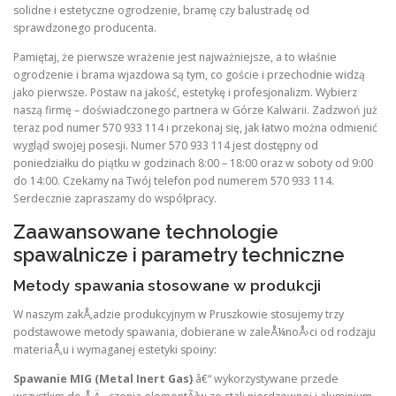
solidne i estetyczne ogrodzenie, bramę czy balustradę od
sprawdzonego producenta.
Pamiętaj, że pierwsze wrażenie jest najważniejsze, a to właśnie
ogrodzenie i brama wjazdowa są tym, co goście i przechodnie widzą
jako pierwsze. Postaw na jakość, estetykę i profesjonalizm. Wybierz
naszą firmę – doświadczonego partnera w Górze Kalwarii. Zadzwoń już
teraz pod numer 570 933 114 i przekonaj się, jak łatwo można odmienić
wygląd swojej posesji. Numer 570 933 114 jest dostępny od
poniedziałku do piątku w godzinach 8:00 – 18:00 oraz w soboty od 9:00
do 14:00. Czekamy na Twój telefon pod numerem 570 933 114.
Serdecznie zapraszamy do współpracy.
Zaawansowane technologie
spawalnicze i parametry techniczne
Metody spawania stosowane w produkcji
W naszym zakÅ‚adzie produkcyjnym w Pruszkowie stosujemy trzy
podstawowe metody spawania, dobierane w zaleÅ¼noÅ›ci od rodzaju
materiaÅ‚u i wymaganej estetyki spoiny:
Spawanie MIG (Metal Inert Gas)
â€“ wykorzystywane przede