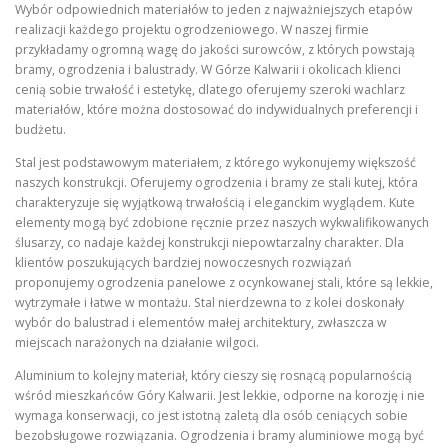
Wybór odpowiednich materiałów to jeden z najważniejszych etapów
realizacji każdego projektu ogrodzeniowego. W naszej firmie
przykładamy ogromną wagę do jakości surowców, z których powstają
bramy, ogrodzenia i balustrady. W Górze Kalwarii i okolicach klienci
cenią sobie trwałość i estetykę, dlatego oferujemy szeroki wachlarz
materiałów, które można dostosować do indywidualnych preferencji i
budżetu.
Stal jest podstawowym materiałem, z którego wykonujemy większość
naszych konstrukcji. Oferujemy ogrodzenia i bramy ze stali kutej, która
charakteryzuje się wyjątkową trwałością i eleganckim wyglądem. Kute
elementy mogą być zdobione ręcznie przez naszych wykwalifikowanych
ślusarzy, co nadaje każdej konstrukcji niepowtarzalny charakter. Dla
klientów poszukujących bardziej nowoczesnych rozwiązań
proponujemy ogrodzenia panelowe z ocynkowanej stali, które są lekkie,
wytrzymałe i łatwe w montażu. Stal nierdzewna to z kolei doskonały
wybór do balustrad i elementów małej architektury, zwłaszcza w
miejscach narażonych na działanie wilgoci.
Aluminium to kolejny materiał, który cieszy się rosnącą popularnością
wśród mieszkańców Góry Kalwarii. Jest lekkie, odporne na korozję i nie
wymaga konserwacji, co jest istotną zaletą dla osób ceniących sobie
bezobsługowe rozwiązania. Ogrodzenia i bramy aluminiowe mogą być