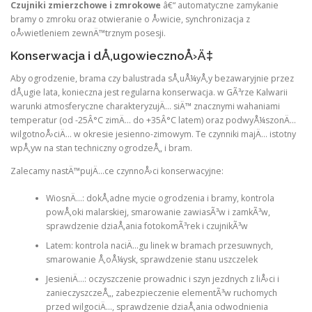
Czujniki zmierzchowe i zmrokowe
â€“ automatyczne zamykanie
bramy o zmroku oraz otwieranie o Å›wicie, synchronizacja z
oÅ›wietleniem zewnÄ™trznym posesji.
Konserwacja i dÅ‚ugowiecznoÅ›Ä‡
Aby ogrodzenie, brama czy balustrada sÅ‚uÅ¼yÅ‚y bezawaryjnie przez
dÅ‚ugie lata, konieczna jest regularna konserwacja. w GÃ³rze Kalwarii
warunki atmosferyczne charakteryzujÄ… siÄ™ znacznymi wahaniami
temperatur (od -25Â°C zimÄ… do +35Â°C latem) oraz podwyÅ¼szonÄ…
wilgotnoÅ›ciÄ… w okresie jesienno-zimowym. Te czynniki majÄ… istotny
wpÅ‚yw na stan techniczny ogrodzeÅ„ i bram.
Zalecamy nastÄ™pujÄ…ce czynnoÅ›ci konserwacyjne:
WiosnÄ…: dokÅ‚adne mycie ogrodzenia i bramy, kontrola
powÅ‚oki malarskiej, smarowanie zawiasÃ³w i zamkÃ³w,
sprawdzenie dziaÅ‚ania fotokomÃ³rek i czujnikÃ³w
Latem: kontrola naciÄ…gu linek w bramach przesuwnych,
smarowanie Å‚oÅ¼ysk, sprawdzenie stanu uszczelek
JesieniÄ…: oczyszczenie prowadnic i szyn jezdnych z liÅ›ci i
zanieczyszczeÅ„, zabezpieczenie elementÃ³w ruchomych
przed wilgociÄ…, sprawdzenie dziaÅ‚ania odwodnienia