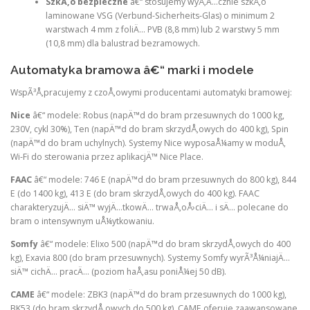
SzkÅ‚o bezpieczne
â€“ stosujemy wyÅ‚Ä…cznie szkÅ‚o
laminowane VSG (Verbund-Sicherheits-Glas) o minimum 2
warstwach 4 mm z foliÄ… PVB (8,8 mm) lub 2 warstwy 5 mm
(10,8 mm) dla balustrad bezramowych.
Automatyka bramowa â€“ marki i modele
WspÃ³Å‚pracujemy z czoÅ‚owymi producentami automatyki bramowej:
Nice
â€“ modele: Robus (napÄ™d do bram przesuwnych do 1000 kg,
230V, cykl 30%), Ten (napÄ™d do bram skrzydÅ‚owych do 400 kg), Spin
(napÄ™d do bram uchylnych). Systemy Nice wyposaÅ¼amy w moduÅ‚
Wi-Fi do sterowania przez aplikacjÄ™ Nice Place.
FAAC
â€“ modele: 746 E (napÄ™d do bram przesuwnych do 800 kg), 844
E (do 1400 kg), 413 E (do bram skrzydÅ‚owych do 400 kg). FAAC
charakteryzujÄ… siÄ™ wyjÄ…tkowÄ… trwaÅ‚oÅ›ciÄ… i sÄ… polecane do
bram o intensywnym uÅ¼ytkowaniu.
Somfy
â€“ modele: Elixo 500 (napÄ™d do bram skrzydÅ‚owych do 400
kg), Exavia 800 (do bram przesuwnych). Systemy Somfy wyrÃ³Å¼niajÄ…
siÄ™ cichÄ… pracÄ… (poziom haÅ‚asu poniÅ¼ej 50 dB).
CAME
â€“ modele: ZBK3 (napÄ™d do bram przesuwnych do 1000 kg),
BK53 (do bram skrzydÅ‚owych do 500 kg). CAME oferuje zaawansowane