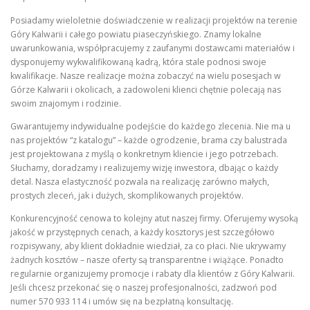
Posiadamy wieloletnie doświadczenie w realizacji projektów na terenie
Góry Kalwarii i całego powiatu piaseczyńskiego. Znamy lokalne
uwarunkowania, współpracujemy z zaufanymi dostawcami materiałów i
dysponujemy wykwalifikowaną kadrą, która stale podnosi swoje
kwalifikacje. Nasze realizacje można zobaczyć na wielu posesjach w
Górze Kalwarii i okolicach, a zadowoleni klienci chętnie polecają nas
swoim znajomym i rodzinie.
Gwarantujemy indywidualne podejście do każdego zlecenia. Nie ma u
nas projektów “z katalogu” – każde ogrodzenie, brama czy balustrada
jest projektowana z myślą o konkretnym kliencie i jego potrzebach.
Słuchamy, doradzamy i realizujemy wizję inwestora, dbając o każdy
detal. Nasza elastyczność pozwala na realizację zarówno małych,
prostych zleceń, jak i dużych, skomplikowanych projektów.
Konkurencyjność cenowa to kolejny atut naszej firmy. Oferujemy wysoką
jakość w przystępnych cenach, a każdy kosztorys jest szczegółowo
rozpisywany, aby klient dokładnie wiedział, za co płaci. Nie ukrywamy
żadnych kosztów – nasze oferty są transparentne i wiążące. Ponadto
regularnie organizujemy promocje i rabaty dla klientów z Góry Kalwarii.
Jeśli chcesz przekonać się o naszej profesjonalności, zadzwoń pod
numer 570 933 114 i umów się na bezpłatną konsultację.