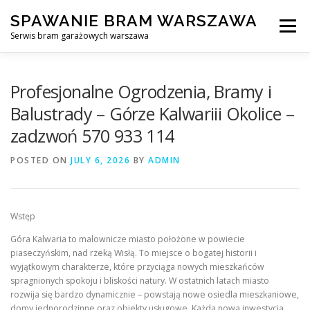
Skip
SPAWANIE BRAM WARSZAWA
to
Menu
content
Serwis bram garażowych warszawa
SPAWANIE BRAM GARAŻOWYCH I OGRODZEŃ WARSZAWA
Profesjonalne Ogrodzenia, Bramy i
Balustrady – Górze Kalwariii Okolice –
zadzwoń 570 933 114
AWARYJNE OTWIERANIE BRAM
BLOG
KONTAKT
POSTED ON
JULY 6, 2026
BY
ADMIN
Wstęp
Góra Kalwaria to malownicze miasto położone w powiecie
piaseczyńskim, nad rzeką Wisłą. To miejsce o bogatej historii i
wyjątkowym charakterze, które przyciąga nowych mieszkańców
spragnionych spokoju i bliskości natury. W ostatnich latach miasto
rozwija się bardzo dynamicznie – powstają nowe osiedla mieszkaniowe,
domy jednorodzinne oraz obiekty usługowe. Każda nowa inwestycja