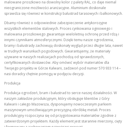
malowane proszkowo na dowolny kolor z palety RAL, co daje niemal
nieograniczone możliwości aranżacyjne. Aluminium doskonale
sprawdza się również w konstrukcji balustrad tarasowych i balkonowych.
Dbamy również o odpowiednie zabezpieczenie antykorozyjne
wszystkich elementów stalowych. Proces cynkowania ogniowego i
malowania proszkowego gwarantuje wieloletnią ochronę przed rdzą i
innymi czynnikami atmosferycznymi. Dzięki temu nasze ogrodzenia,
bramy i balustrady zachowują doskonały wygląd przez długie lata, nawet
w trudnych warunkach pogodowych. Gwarantujemy, że materiały
używane w naszych realizacjach pochodzą od sprawdzonych,
certyfikowanych dostawców. Aby omówić wybór materiałów dla
Twojego projektu w Górze Kalwarii, zadzwoń pod numer 570 933 114 –
nasi doradcy chętnie pomogą w podjęciu decyzji.
Produkcja
Produkcja ogrodzeń, bram i balustrad to serce naszej działalności. W
naszym zakładzie produkcyjnym, który obsługuje klientów z Góry
Kalwarii i całego Mazowsza, dysponujemy nowoczesnym parkiem
maszynowym umożliwiającym precyzyjną obróbkę metali. Proces
produkcyjny rozpoczyna się od przygotowania materiałów zgodnie z
zatwierdzonym projektem. Każdy element jest starannie mierzony, cięty
i formowany z zachowaniem najwyższej precyzji.