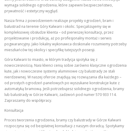
wymaga solidnego ogrodzenia, które zapewni bezpieczeństwo,
prywatność i estetyczny wygląd.
Nasza firma z powodzeniem realizuje projekty ogrodzeń, bram i
balustrad na terenie Góry Kalwarii i okolic. Specjalizujemy się w
kompleksowej obsłudze klienta – od pierwszej konsultacji, przez
projektowanie i produkcję, aż po profesjonalny montaż i serwis
pogwarancyjny. Jako lokalny wykonawca doskonale rozumiemy potrzeby
mieszkańców tej okolicy i specyfikę tutejszych posesji.
Góra Kalwarii to miasto, w którym tradycja spotyka się z
nowoczesnością. Nasi klienci cenią sobie zarówno klasyczne ogrodzenia
kute, jak i nowoczesne systemy aluminiowe czy balustrady ze stali
nierdzewnej. W naszej ofercie znajdują się rozwiązania dla każdego –
od prostych ogrodzeń panelowych po wyszukane konstrukcje kute z
automatyką bramową. Jeśli potrzebujesz solidnego ogrodzenia, bramy
lub balustrady w Górze Kalwarii, zadzwoń pod numer 570 933 114.
Zapraszamy do współpracy.
Konsultacja
Proces tworzenia ogrodzenia, bramy czy balustrady w Górze Kalwarii
rozpoczyna się od bezpłatnej konsultacji z naszym doradcą. Spotykamy