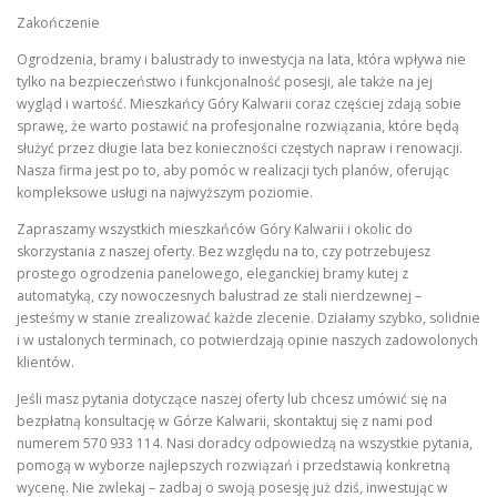
Zakończenie
Ogrodzenia, bramy i balustrady to inwestycja na lata, która wpływa nie
tylko na bezpieczeństwo i funkcjonalność posesji, ale także na jej
wygląd i wartość. Mieszkańcy Góry Kalwarii coraz częściej zdają sobie
sprawę, że warto postawić na profesjonalne rozwiązania, które będą
służyć przez długie lata bez konieczności częstych napraw i renowacji.
Nasza firma jest po to, aby pomóc w realizacji tych planów, oferując
kompleksowe usługi na najwyższym poziomie.
Zapraszamy wszystkich mieszkańców Góry Kalwarii i okolic do
skorzystania z naszej oferty. Bez względu na to, czy potrzebujesz
prostego ogrodzenia panelowego, eleganckiej bramy kutej z
automatyką, czy nowoczesnych balustrad ze stali nierdzewnej –
jesteśmy w stanie zrealizować każde zlecenie. Działamy szybko, solidnie
i w ustalonych terminach, co potwierdzają opinie naszych zadowolonych
klientów.
Jeśli masz pytania dotyczące naszej oferty lub chcesz umówić się na
bezpłatną konsultację w Górze Kalwarii, skontaktuj się z nami pod
numerem 570 933 114. Nasi doradcy odpowiedzą na wszystkie pytania,
pomogą w wyborze najlepszych rozwiązań i przedstawią konkretną
wycenę. Nie zwlekaj – zadbaj o swoją posesję już dziś, inwestując w