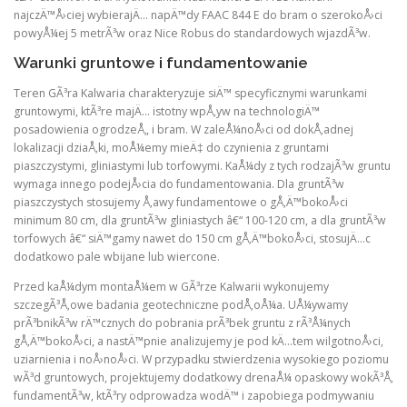
najczÄ™Å›ciej wybierajÄ… napÄ™dy FAAC 844 E do bram o szerokoÅ›ci
powyÅ¼ej 5 metrÃ³w oraz Nice Robus do standardowych wjazdÃ³w.
Warunki gruntowe i fundamentowanie
Teren GÃ³ra Kalwaria charakteryzuje siÄ™ specyficznymi warunkami
gruntowymi, ktÃ³re majÄ… istotny wpÅ‚yw na technologiÄ™
posadowienia ogrodzeÅ„ i bram. W zaleÅ¼noÅ›ci od dokÅ‚adnej
lokalizacji dziaÅ‚ki, moÅ¼emy mieÄ‡ do czynienia z gruntami
piaszczystymi, gliniastymi lub torfowymi. KaÅ¼dy z tych rodzajÃ³w gruntu
wymaga innego podejÅ›cia do fundamentowania. Dla gruntÃ³w
piaszczystych stosujemy Å‚awy fundamentowe o gÅ‚Ä™bokoÅ›ci
minimum 80 cm, dla gruntÃ³w gliniastych â€“ 100-120 cm, a dla gruntÃ³w
torfowych â€“ siÄ™gamy nawet do 150 cm gÅ‚Ä™bokoÅ›ci, stosujÄ…c
dodatkowo pale wbijane lub wiercone.
Przed kaÅ¼dym montaÅ¼em w GÃ³rze Kalwarii wykonujemy
szczegÃ³Å‚owe badania geotechniczne podÅ‚oÅ¼a. UÅ¼ywamy
prÃ³bnikÃ³w rÄ™cznych do pobrania prÃ³bek gruntu z rÃ³Å¼nych
gÅ‚Ä™bokoÅ›ci, a nastÄ™pnie analizujemy je pod kÄ…tem wilgotnoÅ›ci,
uziarnienia i noÅ›noÅ›ci. W przypadku stwierdzenia wysokiego poziomu
wÃ³d gruntowych, projektujemy dodatkowy drenaÅ¼ opaskowy wokÃ³Å‚
fundamentÃ³w, ktÃ³ry odprowadza wodÄ™ i zapobiega podmywaniu