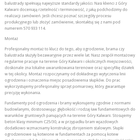
balustrady spełniają najwyższe standardy jakości. Nasi klienci z Góry
Kalwarii doceniają rzetelność i terminowość, z jaką podchodzimy do
realizacji zamówień. Jeśli chcesz poznać szczegóły procesu
produkcyjnego lub złożyć zamówienie, skontaktuj się z nami pod
numerem 570 933 114.
Montaż
Profesjonalny montaż to klucz do tego, aby ogrodzenie, brama czy
balustrada służyły bezawaryjnie przez wiele lat. Nasz zespół montażowy
regularnie pracuje na terenie Góry Kalwarii i okolicznych miejscowości,
doskonale zna lokalne uwarunkowania terenowe oraz specyfikę działek
w tej okolicy. Montaż rozpoczynamy od dokładnego wytyczenia linii
ogrodzenia i oznaczenia miejsc posadowienia słupków. Do prac
wykorzystujemy profesjonalny sprzęt pomiarowy, który gwarantuje
precyzję wykonania.
Fundamenty pod ogrodzenia i bramy wykonujemy zgodnie z normami
budowlanymi, dostosowując głębokość i rodzaj ław fundamentowych do
warunków gruntowych panujących na terenie Góry Kalwarii. Stosujemy
beton klasy minimum C25/30, a w przypadku bram wjazdowych
dodatkowo wzmacniamy konstrukcję zbrojeniem stalowym. Słupki
ogrodzeniowe są kotwione w fundamentach za pomocą kotew