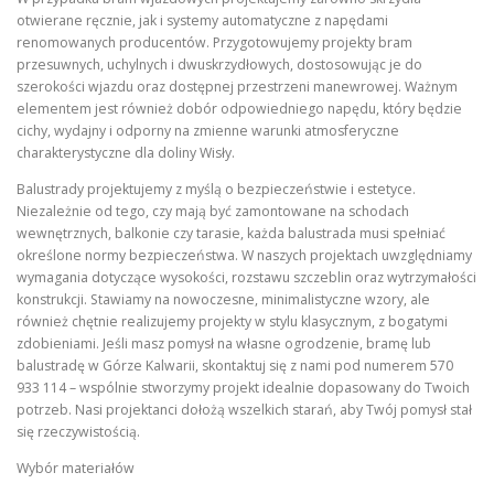
otwierane ręcznie, jak i systemy automatyczne z napędami
renomowanych producentów. Przygotowujemy projekty bram
przesuwnych, uchylnych i dwuskrzydłowych, dostosowując je do
szerokości wjazdu oraz dostępnej przestrzeni manewrowej. Ważnym
elementem jest również dobór odpowiedniego napędu, który będzie
cichy, wydajny i odporny na zmienne warunki atmosferyczne
charakterystyczne dla doliny Wisły.
Balustrady projektujemy z myślą o bezpieczeństwie i estetyce.
Niezależnie od tego, czy mają być zamontowane na schodach
wewnętrznych, balkonie czy tarasie, każda balustrada musi spełniać
określone normy bezpieczeństwa. W naszych projektach uwzględniamy
wymagania dotyczące wysokości, rozstawu szczeblin oraz wytrzymałości
konstrukcji. Stawiamy na nowoczesne, minimalistyczne wzory, ale
również chętnie realizujemy projekty w stylu klasycznym, z bogatymi
zdobieniami. Jeśli masz pomysł na własne ogrodzenie, bramę lub
balustradę w Górze Kalwarii, skontaktuj się z nami pod numerem 570
933 114 – wspólnie stworzymy projekt idealnie dopasowany do Twoich
potrzeb. Nasi projektanci dołożą wszelkich starań, aby Twój pomysł stał
się rzeczywistością.
Wybór materiałów