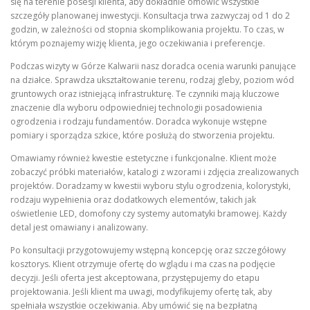
się na terenie posesji klienta, aby dokładnie omówić wszystkie
szczegóły planowanej inwestycji. Konsultacja trwa zazwyczaj od 1 do 2
godzin, w zależności od stopnia skomplikowania projektu. To czas, w
którym poznajemy wizję klienta, jego oczekiwania i preferencje.
Podczas wizyty w Górze Kalwarii nasz doradca ocenia warunki panujące
na działce. Sprawdza ukształtowanie terenu, rodzaj gleby, poziom wód
gruntowych oraz istniejącą infrastrukturę. Te czynniki mają kluczowe
znaczenie dla wyboru odpowiedniej technologii posadowienia
ogrodzenia i rodzaju fundamentów. Doradca wykonuje wstępne
pomiary i sporządza szkice, które posłużą do stworzenia projektu.
Omawiamy również kwestie estetyczne i funkcjonalne. Klient może
zobaczyć próbki materiałów, katalogi z wzorami i zdjęcia zrealizowanych
projektów. Doradzamy w kwestii wyboru stylu ogrodzenia, kolorystyki,
rodzaju wypełnienia oraz dodatkowych elementów, takich jak
oświetlenie LED, domofony czy systemy automatyki bramowej. Każdy
detal jest omawiany i analizowany.
Po konsultacji przygotowujemy wstępną koncepcję oraz szczegółowy
kosztorys. Klient otrzymuje ofertę do wglądu i ma czas na podjęcie
decyzji. Jeśli oferta jest akceptowana, przystępujemy do etapu
projektowania. Jeśli klient ma uwagi, modyfikujemy ofertę tak, aby
spełniała wszystkie oczekiwania. Aby umówić się na bezpłatną