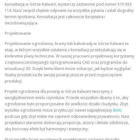
konsultację w Górze Kalwarii, wystarczy zadzwonić pod numer 570 933
114. Nasz zespół chętnie odpowie na wszystkie pytania i ustali dogodny
termin spotkania. Konsultacja jest całkowicie bezpłatna i
niezobowiązująca.
Projektowanie
Projektowanie ogrodzenia, bramy lub balustrady w Górze Kalwarii to
etap, w którym wszystkie ustalenia z konsultacji przekształcają się w
konkretne plany techniczne. W naszej pracowni projektowej korzystamy
z najnowocześniejszego oprogramowania CAD oraz programów do
wizualizacji 3D. Dzięki temu klient może zobaczyć, jak będzie wyglądać
finalny produkt na tle swojej posesji jeszcze przed rozpoczęciem
produkcji.
Projekt ogrodzenia dla posesji w Górze Kalwarii tworzymy z
uwzględnieniem wielu czynników. Przede wszystkim dbamy o to, aby
ogrodzenie było proporcjonalne do wielkości działki i budynku. Zbyt
wysokie ogrodzenie może przytłoczyć nawet najpiękniejszy
dom
,
podczas gdy zbyt niskie nie zapewni odpowiedniej prywatności. Nasi
projektanci starannie dobierają proporcje, wzory i detale zdobnicze,
aby końcowy efekt był harmonijny i estetyczny.
W przypadku bram wjazdowych projektujemy zarówno skrzydła