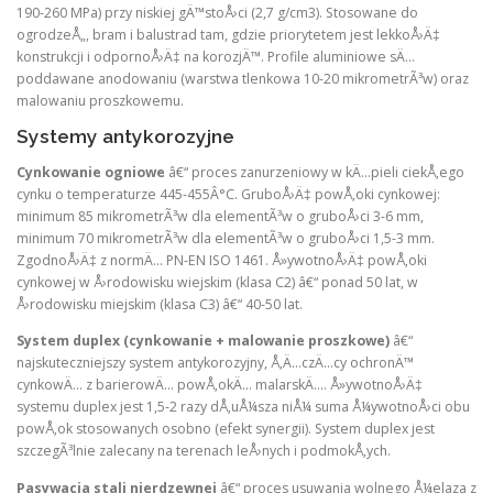
190-260 MPa) przy niskiej gÄ™stoÅ›ci (2,7 g/cm3). Stosowane do
ogrodzeÅ„, bram i balustrad tam, gdzie priorytetem jest lekkoÅ›Ä‡
konstrukcji i odpornoÅ›Ä‡ na korozjÄ™. Profile aluminiowe sÄ…
poddawane anodowaniu (warstwa tlenkowa 10-20 mikrometrÃ³w) oraz
malowaniu proszkowemu.
Systemy antykorozyjne
Cynkowanie ogniowe
â€“ proces zanurzeniowy w kÄ…pieli ciekÅ‚ego
cynku o temperaturze 445-455Â°C. GruboÅ›Ä‡ powÅ‚oki cynkowej:
minimum 85 mikrometrÃ³w dla elementÃ³w o gruboÅ›ci 3-6 mm,
minimum 70 mikrometrÃ³w dla elementÃ³w o gruboÅ›ci 1,5-3 mm.
ZgodnoÅ›Ä‡ z normÄ… PN-EN ISO 1461. Å»ywotnoÅ›Ä‡ powÅ‚oki
cynkowej w Å›rodowisku wiejskim (klasa C2) â€“ ponad 50 lat, w
Å›rodowisku miejskim (klasa C3) â€“ 40-50 lat.
System duplex (cynkowanie + malowanie proszkowe)
â€“
najskuteczniejszy system antykorozyjny, Å‚Ä…czÄ…cy ochronÄ™
cynkowÄ… z barierowÄ… powÅ‚okÄ… malarskÄ…. Å»ywotnoÅ›Ä‡
systemu duplex jest 1,5-2 razy dÅ‚uÅ¼sza niÅ¼ suma Å¼ywotnoÅ›ci obu
powÅ‚ok stosowanych osobno (efekt synergii). System duplex jest
szczegÃ³lnie zalecany na terenach leÅ›nych i podmokÅ‚ych.
Pasywacja stali nierdzewnej
â€“ proces usuwania wolnego Å¼elaza z