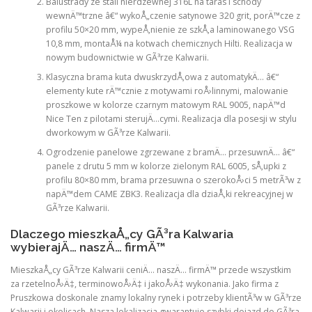
Balustrady ze stali nierdzewnej 316L na taras i schody
wewnÄ™trzne â€“ wykoÅ„czenie satynowe 320 grit, porÄ™cze z
profilu 50×20 mm, wypeÅ‚nienie ze szkÅ‚a laminowanego VSG
10,8 mm, montaÅ¼ na kotwach chemicznych Hilti. Realizacja w
nowym budownictwie w GÃ³rze Kalwarii.
Klasyczna brama kuta dwuskrzydÅ‚owa z automatykÄ… â€“
elementy kute rÄ™cznie z motywami roÅ›linnymi, malowanie
proszkowe w kolorze czarnym matowym RAL 9005, napÄ™d
Nice Ten z pilotami sterujÄ…cymi. Realizacja dla posesji w stylu
dworkowym w GÃ³rze Kalwarii.
Ogrodzenie panelowe zgrzewane z bramÄ… przesuwnÄ… â€“
panele z drutu 5 mm w kolorze zielonym RAL 6005, sÅ‚upki z
profilu 80×80 mm, brama przesuwna o szerokoÅ›ci 5 metrÃ³w z
napÄ™dem CAME ZBK3. Realizacja dla dziaÅ‚ki rekreacyjnej w
GÃ³rze Kalwarii.
Dlaczego mieszkaÅ„cy GÃ³ra Kalwaria
wybierajÄ… naszÄ… firmÄ™
MieszkaÅ„cy GÃ³rze Kalwarii ceniÄ… naszÄ… firmÄ™ przede wszystkim
za rzetelnoÅ›Ä‡, terminowoÅ›Ä‡ i jakoÅ›Ä‡ wykonania. Jako firma z
Pruszkowa doskonale znamy lokalny rynek i potrzeby klientÃ³w w GÃ³rze
Kalwarii i okolicach. Nasza lokalizacja gwarantuje szybki dojazd do GÃ³ra