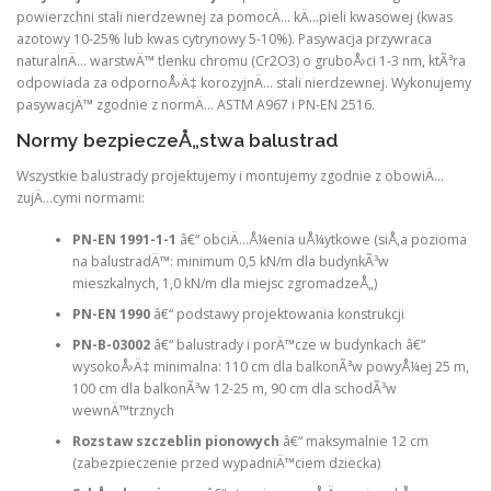
powierzchni stali nierdzewnej za pomocÄ… kÄ…pieli kwasowej (kwas
azotowy 10-25% lub kwas cytrynowy 5-10%). Pasywacja przywraca
naturalnÄ… warstwÄ™ tlenku chromu (Cr2O3) o gruboÅ›ci 1-3 nm, ktÃ³ra
odpowiada za odpornoÅ›Ä‡ korozyjnÄ… stali nierdzewnej. Wykonujemy
pasywacjÄ™ zgodnie z normÄ… ASTM A967 i PN-EN 2516.
Normy bezpieczeÅ„stwa balustrad
Wszystkie balustrady projektujemy i montujemy zgodnie z obowiÄ…
zujÄ…cymi normami:
PN-EN 1991-1-1
â€“ obciÄ…Å¼enia uÅ¼ytkowe (siÅ‚a pozioma
na balustradÄ™: minimum 0,5 kN/m dla budynkÃ³w
mieszkalnych, 1,0 kN/m dla miejsc zgromadzeÅ„)
PN-EN 1990
â€“ podstawy projektowania konstrukcji
PN-B-03002
â€“ balustrady i porÄ™cze w budynkach â€“
wysokoÅ›Ä‡ minimalna: 110 cm dla balkonÃ³w powyÅ¼ej 25 m,
100 cm dla balkonÃ³w 12-25 m, 90 cm dla schodÃ³w
wewnÄ™trznych
Rozstaw szczeblin pionowych
â€“ maksymalnie 12 cm
(zabezpieczenie przed wypadniÄ™ciem dziecka)