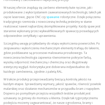
W naszej ofercie znajdują się zarówno elementy kute ręcznie, jak i
produkowane z wykorzystaniem zaawansowanych technologii, takich jak
cięcie laserowe, gięcie CNC czy
spawanie
robotyczne. Dzięki połączeniu
tradycyjnego rzemiosła z nowoczesną techniką jesteśmy w stanie
realizować nawet najbardziej skomplikowane projekty. Każdy spaw jest
starannie wykonany przez wykwalifikowanych spawaczy posiadających
odpowiednie certyfikaty i uprawnienia.
Szczególną uwagę przykładamy do etapu wykończenia powierzchni. Po
zespawaniu i wykończeniu mechanicznym elementy trafiają do lakierni,
gdzie poddawane są procesowi malowania proszkowego. Ta
nowoczesna technologia zapewnia równomierne pokrycie farbą,
wysoką odporność mechaniczną i chemiczną oraz długotrwały
estetyczny wygląd. Kolorystyka jest dobierana indywidualnie do
każdego zamówienia, zgodnie z paletą RAL.
W trakcie produkcji przeprowadzamy bieżącą kontrolę jakości na
każdym etapie. Sprawdzamy wymiary, jakość spawów, równość powłoki
malarskiej oraz działanie mechanizmów w przypadku bram z napędem.
Dopiero po pomyślnym przejściu wszystkich testów produkt jest
uznawany za gotowy do montażu u klienta. Dzięki tak rygorystycznemu
podejściu możemy zagwarantować, że nasze ogrodzenia, bramy i