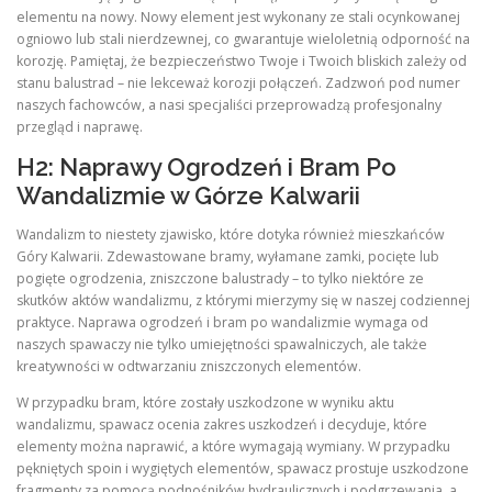
elementu na nowy. Nowy element jest wykonany ze stali ocynkowanej
ogniowo lub stali nierdzewnej, co gwarantuje wieloletnią odporność na
korozję. Pamiętaj, że bezpieczeństwo Twoje i Twoich bliskich zależy od
stanu balustrad – nie lekceważ korozji połączeń. Zadzwoń pod numer
naszych fachowców, a nasi specjaliści przeprowadzą profesjonalny
przegląd i naprawę.
H2: Naprawy Ogrodzeń i Bram Po
Wandalizmie w Górze Kalwarii
Wandalizm to niestety zjawisko, które dotyka również mieszkańców
Góry Kalwarii. Zdewastowane bramy, wyłamane zamki, pocięte lub
pogięte ogrodzenia, zniszczone balustrady – to tylko niektóre ze
skutków aktów wandalizmu, z którymi mierzymy się w naszej codziennej
praktyce. Naprawa ogrodzeń i bram po wandalizmie wymaga od
naszych spawaczy nie tylko umiejętności spawalniczych, ale także
kreatywności w odtwarzaniu zniszczonych elementów.
W przypadku bram, które zostały uszkodzone w wyniku aktu
wandalizmu, spawacz ocenia zakres uszkodzeń i decyduje, które
elementy można naprawić, a które wymagają wymiany. W przypadku
pękniętych spoin i wygiętych elementów, spawacz prostuje uszkodzone
fragmenty za pomocą podnośników hydraulicznych i podgrzewania, a