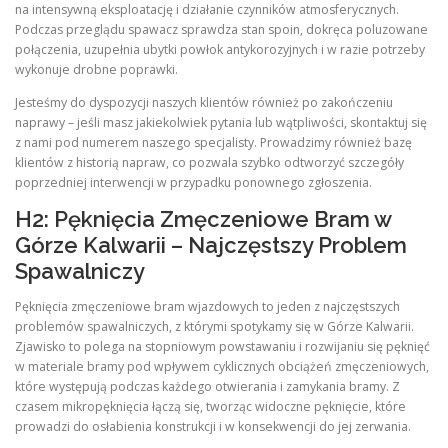
na intensywną eksploatację i działanie czynników atmosferycznych.
Podczas przeglądu spawacz sprawdza stan spoin, dokręca poluzowane
połączenia, uzupełnia ubytki powłok antykorozyjnych i w razie potrzeby
wykonuje drobne poprawki.
Jesteśmy do dyspozycji naszych klientów również po zakończeniu
naprawy – jeśli masz jakiekolwiek pytania lub wątpliwości, skontaktuj się
z nami pod numerem naszego specjalisty. Prowadzimy również bazę
klientów z historią napraw, co pozwala szybko odtworzyć szczegóły
poprzedniej interwencji w przypadku ponownego zgłoszenia.
H2: Pęknięcia Zmęczeniowe Bram w
Górze Kalwarii – Najczęstszy Problem
Spawalniczy
Pęknięcia zmęczeniowe bram wjazdowych to jeden z najczęstszych
problemów spawalniczych, z którymi spotykamy się w Górze Kalwarii.
Zjawisko to polega na stopniowym powstawaniu i rozwijaniu się pęknięć
w materiale bramy pod wpływem cyklicznych obciążeń zmęczeniowych,
które występują podczas każdego otwierania i zamykania bramy. Z
czasem mikropęknięcia łączą się, tworząc widoczne pęknięcie, które
prowadzi do osłabienia konstrukcji i w konsekwencji do jej zerwania.