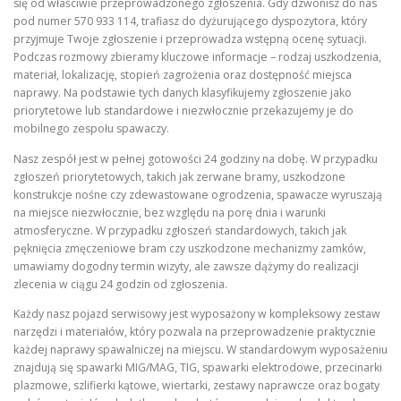
się od właściwie przeprowadzonego zgłoszenia. Gdy dzwonisz do nas
pod numer 570 933 114, trafiasz do dyżurującego dyspozytora, który
przyjmuje Twoje zgłoszenie i przeprowadza wstępną ocenę sytuacji.
Podczas rozmowy zbieramy kluczowe informacje – rodzaj uszkodzenia,
materiał, lokalizację, stopień zagrożenia oraz dostępność miejsca
naprawy. Na podstawie tych danych klasyfikujemy zgłoszenie jako
priorytetowe lub standardowe i niezwłocznie przekazujemy je do
mobilnego zespołu spawaczy.
Nasz zespół jest w pełnej gotowości 24 godziny na dobę. W przypadku
zgłoszeń priorytetowych, takich jak zerwane bramy, uszkodzone
konstrukcje nośne czy zdewastowane ogrodzenia, spawacze wyruszają
na miejsce niezwłocznie, bez względu na porę dnia i warunki
atmosferyczne. W przypadku zgłoszeń standardowych, takich jak
pęknięcia zmęczeniowe bram czy uszkodzone mechanizmy zamków,
umawiamy dogodny termin wizyty, ale zawsze dążymy do realizacji
zlecenia w ciągu 24 godzin od zgłoszenia.
Każdy nasz pojazd serwisowy jest wyposażony w kompleksowy zestaw
narzędzi i materiałów, który pozwala na przeprowadzenie praktycznie
każdej naprawy spawalniczej na miejscu. W standardowym wyposażeniu
znajdują się spawarki MIG/MAG, TIG, spawarki elektrodowe, przecinarki
plazmowe, szlifierki kątowe, wiertarki, zestawy naprawcze oraz bogaty