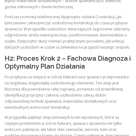
wybór materiałów dodatkowych – drutów spawalniczych, elektrod,
gazów osłonowych i chemii technicznej.
Podczas rozmowy telefonicznej dyspozytor udziela Ci instrukcji, jak
tymczasowo zabezpieczyć uszkodzoną konstrukcję do czasu przybycia
spawacza. W przypadku uszkodzeń stwarzających zagrożenie zalecamy
odgrodzenie strefy niebezpiecznej i poinformowanie domowników o
ryzyku. Dyspozytor służy również praktycznymi poradami, jak uniknąć
dalszych uszkodzeń w czasie oczekiwania na przyjazd naszego zespołu.
H2: Proces Krok 2 – Fachowa Diagnoza i
Optymalny Plan Działania
Po przybyciu na miejsce w Górze Kalwarii nasz spawacz przeprowadza
szczegółową diagnostykę uszkodzonego elementu. Ten etap jest
kluczowy dla powodzenia całej naprawy, ponieważ od prawidłowej
identyfikacji przyczyny i zakresu uszkodzenia zależy dobór
odpowiedniej techniki spawania, materiałów dodatkowych oraz
ewentualnych wzmocnień konstrukcji.
W przypadku pęknięć zmęczeniowych bram wjazdowych, które są
częstym problemem w Górze Kalwarii, spawacz sprawdza nie tylko
widoczne pęknięcia, ale także stan zawiasów, sworzni, tulei oraz
punktów mocowania bramy do słupów. Często pęknięcie zmęczeniowe