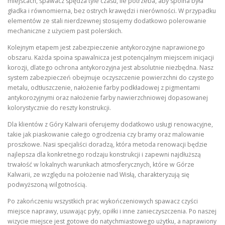
miejscach, spawacz spędza tyle czasu, ile potrzeba, aby spoina była
gładka i równomierna, bez ostrych krawędzi i nierówności. W przypadku
elementów ze stali nierdzewnej stosujemy dodatkowo polerowanie
mechaniczne z użyciem past polerskich.
Kolejnym etapem jest zabezpieczenie antykorozyjne naprawionego
obszaru. Każda spoina spawalnicza jest potencjalnym miejscem inicjacji
korozji, dlatego ochrona antykorozyjna jest absolutnie niezbędna. Nasz
system zabezpieczeń obejmuje oczyszczenie powierzchni do czystego
metalu, odtłuszczenie, nałożenie farby podkładowej z pigmentami
antykorozyjnymi oraz nałożenie farby nawierzchniowej dopasowanej
kolorystycznie do reszty konstrukcji.
Dla klientów z Góry Kalwarii oferujemy dodatkowo usługi renowacyjne,
takie jak piaskowanie całego ogrodzenia czy bramy oraz malowanie
proszkowe. Nasi specjaliści doradzą, która metoda renowacji będzie
najlepsza dla konkretnego rodzaju konstrukcji i zapewni najdłuższą
trwałość w lokalnych warunkach atmosferycznych, które w Górze
Kalwarii, ze względu na położenie nad Wisłą, charakteryzują się
podwyższoną wilgotnością.
Po zakończeniu wszystkich prac wykończeniowych spawacz czyści
miejsce naprawy, usuwając pyły, opiłki i inne zanieczyszczenia. Po naszej
wizycie miejsce jest gotowe do natychmiastowego użytku, a naprawiony