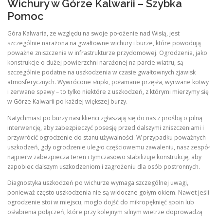
Wichury w Górze Kalwarii – Szybka
Pomoc
Góra Kalwaria, ze względu na swoje położenie nad Wisłą, jest
szczególnie narażona na gwałtowne wichury i burze, które powodują
poważne zniszczenia w infrastrukturze przydomowej. Ogrodzenia, jako
konstrukcje o dużej powierzchni narażonej na parcie wiatru, są
szczególnie podatne na uszkodzenia w czasie gwałtownych zjawisk
atmosferycznych. Wywrócone słupki, połamane przęsła, wyrwane kotwy
i zerwane spawy – to tylko niektóre z uszkodzeń, z którymi mierzymy się
w Górze Kalwarii po każdej większej burzy.
Natychmiast po burzy nasi klienci zgłaszają się do nas z prośbą o pilną
interwencję, aby zabezpieczyć posesję przed dalszymi zniszczeniami i
przywrócić ogrodzenie do stanu używalności. W przypadku poważnych
uszkodzeń, gdy ogrodzenie uległo częściowemu zawaleniu, nasz zespół
najpierw zabezpiecza teren i tymczasowo stabilizuje konstrukcję, aby
zapobiec dalszym uszkodzeniom i zagrożeniu dla osób postronnych.
Diagnostyka uszkodzeń po wichurze wymaga szczególnej uwagi,
ponieważ często uszkodzenia nie są widoczne gołym okiem. Nawet jeśli
ogrodzenie stoi w miejscu, mogło dojść do mikropęknięć spoin lub
osłabienia połączeń, które przy kolejnym silnym wietrze doprowadzą