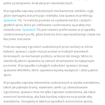
pełne przetopienie i brak wtrąceń niemetalicznych.
W przypadku naprawy uszkodzonych mechanizmów zamków i rygli,
gdzie wymagana jest precyzja i estetyka, nasi spawacze preferują
spawanie
TIG. Ta metoda pozwala na uzyskanie bardzo czystych i
gładkich spoin, które po szlifowaniu i polerowaniu są praktycznie
niewidoczne.
Spawanie
TIG jest również preferowane w przypadku
cienkościennych profili, gdzie kontrola ilości wprowadzanego ciepła ma
kluczowe znaczenie.
Podczas naprawy ogrodzeń uszkodzonych przez wichury w Górze
Kalwarii, spawacz często musi pracować w trudnych warunkach
terenowych, na nierównym podłożu, w błocie lub śniegu. Mimo to,
standardy jakości spawania są zawsze utrzymywane na najwyższym
poziomie. W przypadku rozległych uszkodzeń spawacz stosuje
spawanie MIG/MAG, które zapewnia wysoką wydajność i dobrą jakość
spoin.
W przypadku naprawy elementów uszkodzonych w wyniku wandalizmu,
takich jak pęknięte bramy, wyłamane zamki czy zdewastowane
ogrodzenia, spawacz musi nie tylko naprawić uszkodzenia, ale także
wzmocnić konstrukcję, aby była bardziej odporna na przyszłe akty
wandalizmu. Stosujemy w takich przypadkach wzmocnione spoiny,