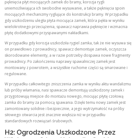
pęknięcia płyt mocujących zamek do bramy, korozja rygli
uniemożliwiająca ich swobodne wysuwanie, a także pęknięcia spoin
mocujących mechanizmy ryglujące do konstrukcji bramy. W przypadku
gdy uszkodzeniu uległa płyta mocująca zamek, która pękła w wyniku
wielokrotnego przeciążenia, spawacz naprawia pęknięcie i wzmacnia
płytę dodatkowymi przyspawanymi nakładkami.
W przypadku gdy korozja uszkodziła rygiel zamka, tak że nie wysuwa się
on prawidłowo z prowadnicy, spawacz demontuje zamek, oczyszcza
skorodowane elementy, a w razie potrzeby dospawa nowe fragmenty
prowadnicy. Po zakończeniu naprawy spawalniczej zamek jest
montowany z powrotem, a wszystkie ruchome części są smarowane i
regulowane.
W przypadku całkowitego zniszczenia zamka w wyniku aktu wandalizmu
lub próby włamania, nasi spawacze demontują uszkodzony zamek i
przygotowują miejsce do montażu nowego, mocując płytę czołową
zamka do bramy za pomocą spawania. Dzięki temu nowy zamek jest
zamontowany solidnie i bezpiecznie, a jego wytrzymałość na próby
siłowego otwarcia jest znacznie większa niż w przypadku
standardowych rozwiązań śrubowych.
H2: Ogrodzenia Uszkodzone Przez