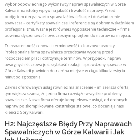
Wybór odpowiedniego wykonawcy napraw spawalniczych w Górze
Kalwarii ma istotny wpływ na jakość i trwałość naprawy. Przed
podjęciem decyzji warto sprawdzić kwalifikacje i doświadczenie
spawacza – certyfikaty spawalnicze i referencje są dobrym wskaźnikiem
profesjonalizmu. Ważne jest również wyposażenie techniczne – firma
powinna dysponować nowoczesnym sprzętem do napraw na miejscu.
Transparentność cenowa i terminowość to kluczowe aspekty.
Profesjonalna firma spawalnicza przedstawia wycenę przed
rozpoczęciem prac i dotrzymuje terminów. W przypadku napraw
awaryjnych kluczowa jest szybkość reakcji – sprawdzony spawacz w
Górze Kalwarii powinien dotrzeć na miejsce w ciągu kilkudziesięciu
minut od zgłoszenia.
Zakres oferowanych usług również ma znaczenie – im szersza oferta,
tym większa szansa, że jedna firma rozwiąże wszystkie problemy
spawalnicze. Nasza firma oferuje kompleksowe usługi, od drobnych
napraw po skomplikowane konstrukcje stalowe, co doceniają nasi
klienci z Góry Kalwarii.
H2: Najczęstsze Błędy Przy Naprawach
Spawalniczych w Górze Kalwarii i Jak