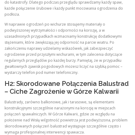
do katastrofy. Dlatego podczas przeglądu sprawdzamy każdy spaw,
każde połączenie śrubowe i każdy punkt mocowania ogrodzenia do
podłoża.
W naprawie ogrodzeń po wichurze stosujemy materiały o
podwyższonej wytrzymałości i odporności na korozję, a w
uzasadnionych przypadkach wzmacniamy konstrukcję dodatkowymi
stężeniami, które zwiększają jej odporność na parcie wiatru. Po
zakończeniu naprawy udzielamy wskazówek, jak zabezpieczyć
ogrodzenie przed przyszłymi wichurami, w tym zalecenia dotyczące
regularnych przeglądów po każdej burzy. Pamiętaj, że w przypadku
gwałtownych zjawisk pogodowych możesz liczyć na szybką pomoc –
wystarczy telefon pod numer telefoniczny.
H2: Skorodowane Połączenia Balustrad
– Ciche Zagrożenie w Górze Kalwarii
Balustrady, zarówno balkonowe, jak i tarasowe, są elementami
konstrukcyjnymi szczególnie narażonymi na korozję w miejscach
połączeń spawalniczych. W Górze Kalwarii, gdzie ze względu na
położenie nad Wisłą wilgotność powietrza jest podwyższona, problem
skorodowanych połączeń balustrad występuje szczególnie często i
wymaga profesjonalnej interwencji spawacza.