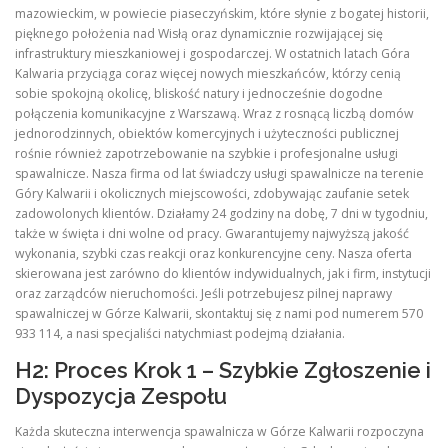
mazowieckim, w powiecie piaseczyńskim, które słynie z bogatej historii,
pięknego położenia nad Wisłą oraz dynamicznie rozwijającej się
infrastruktury mieszkaniowej i gospodarczej. W ostatnich latach Góra
Kalwaria przyciąga coraz więcej nowych mieszkańców, którzy cenią
sobie spokojną okolicę, bliskość natury i jednocześnie dogodne
połączenia komunikacyjne z Warszawą. Wraz z rosnącą liczbą domów
jednorodzinnych, obiektów komercyjnych i użyteczności publicznej
rośnie również zapotrzebowanie na szybkie i profesjonalne usługi
spawalnicze. Nasza firma od lat świadczy usługi spawalnicze na terenie
Góry Kalwarii i okolicznych miejscowości, zdobywając zaufanie setek
zadowolonych klientów. Działamy 24 godziny na dobę, 7 dni w tygodniu,
także w święta i dni wolne od pracy. Gwarantujemy najwyższą jakość
wykonania, szybki czas reakcji oraz konkurencyjne ceny. Nasza oferta
skierowana jest zarówno do klientów indywidualnych, jak i firm, instytucji
oraz zarządców nieruchomości. Jeśli potrzebujesz pilnej naprawy
spawalniczej w Górze Kalwarii, skontaktuj się z nami pod numerem 570
933 114, a nasi specjaliści natychmiast podejmą działania.
H2: Proces Krok 1 – Szybkie Zgłoszenie i
Dyspozycja Zespołu
Każda skuteczna interwencja spawalnicza w Górze Kalwarii rozpoczyna