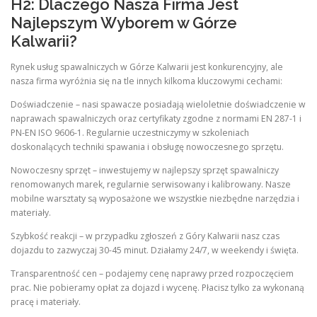
H2: Dlaczego Nasza Firma Jest
Najlepszym Wyborem w Górze
Kalwarii?
Rynek usług spawalniczych w Górze Kalwarii jest konkurencyjny, ale
nasza firma wyróżnia się na tle innych kilkoma kluczowymi cechami:
Doświadczenie – nasi spawacze posiadają wieloletnie doświadczenie w
naprawach spawalniczych oraz certyfikaty zgodne z normami EN 287-1 i
PN-EN ISO 9606-1. Regularnie uczestniczymy w szkoleniach
doskonalących techniki spawania i obsługę nowoczesnego sprzętu.
Nowoczesny sprzęt – inwestujemy w najlepszy sprzęt spawalniczy
renomowanych marek, regularnie serwisowany i kalibrowany. Nasze
mobilne warsztaty są wyposażone we wszystkie niezbędne narzędzia i
materiały.
Szybkość reakcji – w przypadku zgłoszeń z Góry Kalwarii nasz czas
dojazdu to zazwyczaj 30-45 minut. Działamy 24/7, w weekendy i święta.
Transparentność cen – podajemy cenę naprawy przed rozpoczęciem
prac. Nie pobieramy opłat za dojazd i wycenę. Płacisz tylko za wykonaną
pracę i materiały.