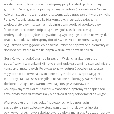
elektrodami otulonymi wykorzystujemy przy konstrukcjach o dużej
grubości. Ze względu na podwyższoną wilgotność powietrza w Górze
Kalwarii stosujemy wzmocnione systemy zabezpieczeń antykorozyjnych.
Po zakończeniu spawania każda konstrukcja jest zabezpieczana
wielowarstwowym systemem obejmującym podkład epoksydowy i
farbę nawierzchniową odporną na wilgoć. Nasi klienci cenią
profesjonalne podejście, indywidualną wycenę i gwarancję na wszystkie
prace. Dodatkowo oferujemy doradztwo w zakresie konserwacji i
regularnych przeglądów, co pozwala utrzymać naprawione elementy w
doskonałym stanie mimo trudnych warunków nadwiślańskich.
Góra Kalwaria, położona nad brzegiem Wisły, charakteryzuje się
specyficznymi warunkami klimatycznymi wpływającymi na stan techniczny
konstrukcji metalowych. Podwyższona wilgotność powietrza, częste
mgły oraz okresowe zalewanie niektórych obszarów sprawiają, że
elementy stalowe są szczególnie narażone na korozję. Nasza firma,
doskonale znając te uwarunkowania, stosuje w naprawach
wykonywanych w Górze Kalwarii wzmocnione systemy zabezpieczeń
antykorozyjnych oraz materiały o podwyższonej odporności na wilgoć.
W przypadku bram i ogrodzeń położonych w bezpośrednim
sąsiedztwie rzeki zalecamy stosowanie stali nierdzewnej lub stali
ocynkowanej ogniowo z dodatkową powłoką malarską. Podczas napraw