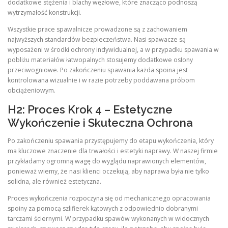
dodatkowe stężenia i blachy węzłowe, które znacząco podnoszą
wytrzymałość konstrukcji.
Wszystkie prace spawalnicze prowadzone są z zachowaniem
najwyższych standardów bezpieczeństwa. Nasi spawacze są
wyposażeni w środki ochrony indywidualnej, a w przypadku spawania w
pobliżu materiałów łatwopalnych stosujemy dodatkowe osłony
przeciwogniowe. Po zakończeniu spawania każda spoina jest
kontrolowana wizualnie i w razie potrzeby poddawana próbom
obciążeniowym.
H2: Proces Krok 4 – Estetyczne
Wykończenie i Skuteczna Ochrona
Po zakończeniu spawania przystępujemy do etapu wykończenia, który
ma kluczowe znaczenie dla trwałości i estetyki naprawy. W naszej firmie
przykładamy ogromną wagę do wyglądu naprawionych elementów,
ponieważ wiemy, że nasi klienci oczekują, aby naprawa była nie tylko
solidna, ale również estetyczna.
Proces wykończenia rozpoczyna się od mechanicznego opracowania
spoiny za pomocą szlifierek kątowych z odpowiednio dobranymi
tarczami ściernymi. W przypadku spawów wykonanych w widocznych