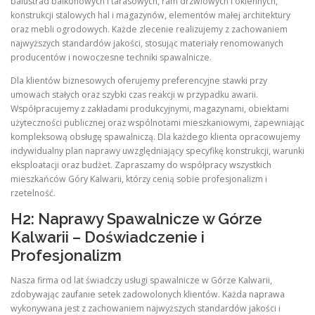
balustrad balkonowych i tarasowych, ram drzwiowych i okiennych,
konstrukcji stalowych hal i magazynów, elementów małej architektury
oraz mebli ogrodowych. Każde zlecenie realizujemy z zachowaniem
najwyższych standardów jakości, stosując materiały renomowanych
producentów i nowoczesne techniki spawalnicze.
Dla klientów biznesowych oferujemy preferencyjne stawki przy
umowach stałych oraz szybki czas reakcji w przypadku awarii.
Współpracujemy z zakładami produkcyjnymi, magazynami, obiektami
użyteczności publicznej oraz wspólnotami mieszkaniowymi, zapewniając
kompleksową obsługę spawalniczą. Dla każdego klienta opracowujemy
indywidualny plan naprawy uwzględniający specyfikę konstrukcji, warunki
eksploatacji oraz budżet. Zapraszamy do współpracy wszystkich
mieszkańców Góry Kalwarii, którzy cenią sobie profesjonalizm i
rzetelność.
H2: Naprawy Spawalnicze w Górze
Kalwarii – Doświadczenie i
Profesjonalizm
Nasza firma od lat świadczy usługi spawalnicze w Górze Kalwarii,
zdobywając zaufanie setek zadowolonych klientów. Każda naprawa
wykonywana jest z zachowaniem najwyższych standardów jakości i