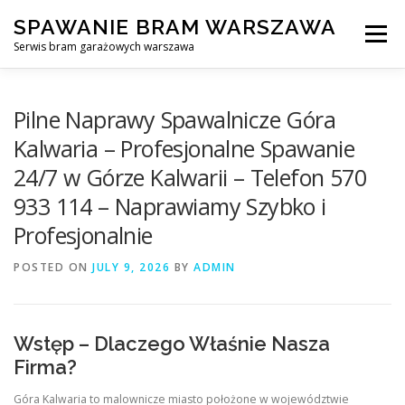
Skip
SPAWANIE BRAM WARSZAWA
to
Menu
content
Serwis bram garażowych warszawa
SPAWANIE BRAM GARAŻOWYCH I OGRODZEŃ WARSZAWA
Pilne Naprawy Spawalnicze Góra
Kalwaria – Profesjonalne Spawanie
24/7 w Górze Kalwarii – Telefon 570
AWARYJNE OTWIERANIE BRAM
BLOG
KONTAKT
933 114 – Naprawiamy Szybko i
Profesjonalnie
POSTED ON
JULY 9, 2026
BY
ADMIN
Wstęp – Dlaczego Właśnie Nasza
Firma?
Góra Kalwaria to malownicze miasto położone w województwie