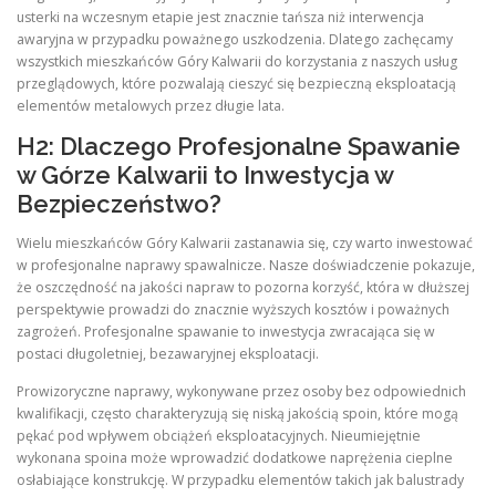
usterki na wczesnym etapie jest znacznie tańsza niż interwencja
awaryjna w przypadku poważnego uszkodzenia. Dlatego zachęcamy
wszystkich mieszkańców Góry Kalwarii do korzystania z naszych usług
przeglądowych, które pozwalają cieszyć się bezpieczną eksploatacją
elementów metalowych przez długie lata.
H2: Dlaczego Profesjonalne Spawanie
w Górze Kalwarii to Inwestycja w
Bezpieczeństwo?
Wielu mieszkańców Góry Kalwarii zastanawia się, czy warto inwestować
w profesjonalne naprawy spawalnicze. Nasze doświadczenie pokazuje,
że oszczędność na jakości napraw to pozorna korzyść, która w dłuższej
perspektywie prowadzi do znacznie wyższych kosztów i poważnych
zagrożeń. Profesjonalne spawanie to inwestycja zwracająca się w
postaci długoletniej, bezawaryjnej eksploatacji.
Prowizoryczne naprawy, wykonywane przez osoby bez odpowiednich
kwalifikacji, często charakteryzują się niską jakością spoin, które mogą
pękać pod wpływem obciążeń eksploatacyjnych. Nieumiejętnie
wykonana spoina może wprowadzić dodatkowe naprężenia cieplne
osłabiające konstrukcję. W przypadku elementów takich jak balustrady