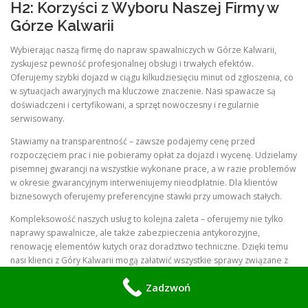
H2: Korzyści z Wyboru Naszej Firmy w
Górze Kalwarii
Wybierając naszą firmę do napraw spawalniczych w Górze Kalwarii,
zyskujesz pewność profesjonalnej obsługi i trwałych efektów.
Oferujemy szybki dojazd w ciągu kilkudziesięciu minut od zgłoszenia, co
w sytuacjach awaryjnych ma kluczowe znaczenie. Nasi spawacze są
doświadczeni i certyfikowani, a sprzęt nowoczesny i regularnie
serwisowany.
Stawiamy na transparentność – zawsze podajemy cenę przed
rozpoczęciem prac i nie pobieramy opłat za dojazd i wycenę. Udzielamy
pisemnej gwarancji na wszystkie wykonane prace, a w razie problemów
w okresie gwarancyjnym interweniujemy nieodpłatnie. Dla klientów
biznesowych oferujemy preferencyjne stawki przy umowach stałych.
Kompleksowość naszych usług to kolejna zaleta – oferujemy nie tylko
naprawy spawalnicze, ale także zabezpieczenia antykorozyjne,
renowację elementów kutych oraz doradztwo techniczne. Dzięki temu
nasi klienci z Góry Kalwarii mogą załatwić wszystkie sprawy związane z
obróbką metali podczas jednej wizyty, oszczędzając czas i pieniądze.
Zadzwoń
H2: Dlaczego Mieszkańcy Góry Kalwarii