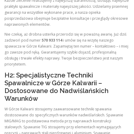
Każde zlecenie realizujemy z najwyższą starannością, stosując najlepsze
praktyki spawalnicze i materiały najwyższej jakości. Udzielamy pisemnej
gwarancji na wszystkie wykonane prace, a nasza opieka
posprzedażowa obejmuje bezpłatne konsultacje i przeglądy okresowe
naprawionych elementów.
Nie czekaj, aż drobna usterka przerodzi się w poważną awarię. Już dziś
zadzwoń pod numer
570 933 114
i umów się na wizytę naszego
spawacza w Górze Kalwarii. Zapamiętaj ten numer – kontaktowo – i miej
go zawsze pod ręką. Gwarantujemy szybki dojazd, profesjonalną
obsługę i trwałe efekty naprawy. Twoje bezpieczeństwo jest naszym
priorytetem.
H2: Specjalistyczne Techniki
Spawalnicze w Górze Kalwarii –
Dostosowane do Nadwiślańskich
Warunków
W Górze Kalwarii stosujemy zaawansowane techniki spawania
dostosowane do specyficznych warunków nadwiślańskich. Spawanie
MIG/MAG to podstawowa metoda przy naprawach konstrukcji
stalowych. Spawanie TIG stosujemy przy elementach wymagających
precyzji – naprawach stali nierdzewnej i aluminium. Spawanie