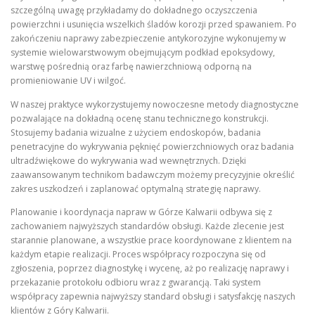
szczególną uwagę przykładamy do dokładnego oczyszczenia
powierzchni i usunięcia wszelkich śladów korozji przed spawaniem. Po
zakończeniu naprawy zabezpieczenie antykorozyjne wykonujemy w
systemie wielowarstwowym obejmującym podkład epoksydowy,
warstwę pośrednią oraz farbę nawierzchniową odporną na
promieniowanie UV i wilgoć.
W naszej praktyce wykorzystujemy nowoczesne metody diagnostyczne
pozwalające na dokładną ocenę stanu technicznego konstrukcji.
Stosujemy badania wizualne z użyciem endoskopów, badania
penetracyjne do wykrywania pęknięć powierzchniowych oraz badania
ultradźwiękowe do wykrywania wad wewnętrznych. Dzięki
zaawansowanym technikom badawczym możemy precyzyjnie określić
zakres uszkodzeń i zaplanować optymalną strategię naprawy.
Planowanie i koordynacja napraw w Górze Kalwarii odbywa się z
zachowaniem najwyższych standardów obsługi. Każde zlecenie jest
starannie planowane, a wszystkie prace koordynowane z klientem na
każdym etapie realizacji. Proces współpracy rozpoczyna się od
zgłoszenia, poprzez diagnostykę i wycenę, aż po realizację naprawy i
przekazanie protokołu odbioru wraz z gwarancją. Taki system
współpracy zapewnia najwyższy standard obsługi i satysfakcję naszych
klientów z Góry Kalwarii.