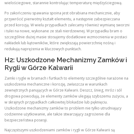
wielościegowe, starannie kontrolując temperaturę międzyściegową.
Po zakończeniu spawania spoina jest obrabiana mechanicznie, aby
przywrócić pierwotny kształt elementu, a następnie zabezpieczana
przed korozją. W wielu przypadkach zalecamy również wymianę sworzni
i tulei na nowe, wykonane ze stali nierdzewnej. W przypadku bram o
szczególnie dużej masie stosujemy dodatkowe wzmocnienia w postaci
nakładek lub kątowników, które zwiększają powierzchnię nośną i
redukują naprężenia w kluczowych punktach.
H2: Uszkodzone Mechanizmy Zamków i
Rygli w Górze Kalwarii
Zamki i rygle w bramach i furtkach to elementy szczególnie narażone na
uszkodzenia mechaniczne i korozję, zwłaszcza w warunkach
zewnętrznych panujących w Górze Kalwarii. Deszcz, śnieg, mróz i sól
drogowa powodują, że elementy zamków ulegają szybszemu zużyciu, a
w skrajnych przypadkach całkowitej blokadzie lub pęknięciu.
Uszkodzone mechanizmy zamków to problem nie tylko utrudniający
codzienne użytkowanie, ale także stwarzający zagrożenie dla
bezpieczeństwa posesji.
Najczęstszymi uszkodzeniami zamków i rygli w Górze Kalwarii są