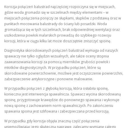
Korozja połączeń balustrad najczęściej rozpoczyna się w miejscach,
gdzie woda gromadzi się w szczelinach między elementami – w
miejscach połączenia poręczy ze słupkami, słupków z podstawą oraz w
punktach mocowania balustrady do ściany lub posadzki. Woda
gromadząca się w tych szczelinach, brak odpowiedniej wentylacji oraz
uszkodzenia powłok malarskich prowadzą do szybkiego rozwoju
korozji, która w ciągu kilku lat może doszczętnie zniszczyć spoinę.
Diagnostyka skorodowanych połączeń balustrad wymaga od naszych
spawaczy nie tylko oględzin wizualnych, ale także oceny stopnia
zaawansowania korozji za pomocą mierników grubości powłok i
młotków diagnostycznych. W przypadku połączeń, które są
skorodowane powierzchownie, możliwe jest oczyszczenie powierzchni,
zabezpieczenie antykorozyjne i ponowne malowanie.
W przypadku połączeń z głęboką korozją, która osłabiła spoinę,
konieczna jest interwencja spawalnicza. Spawacz wycina skorodowaną
spoinę, przygotowuje krawędzie do ponownego spawania i wykonuje
nową spoinę z zachowaniem norm spawalniczych. Po zakończeniu
spawania spoina jest szlifowana i zabezpieczana przed korozją.
W przypadku gdy korozja objęła znaczną część połączenia
uniemożliwiając jego skuteczną naprawę, zalecamy wymianę całego