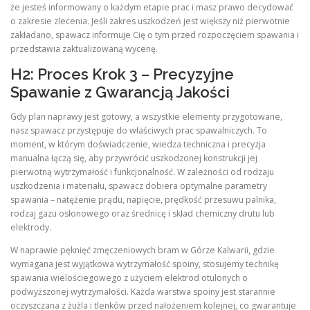
że jesteś informowany o każdym etapie prac i masz prawo decydować
o zakresie zlecenia. Jeśli zakres uszkodzeń jest większy niż pierwotnie
zakładano, spawacz informuje Cię o tym przed rozpoczęciem spawania i
przedstawia zaktualizowaną wycenę.
H2: Proces Krok 3 – Precyzyjne
Spawanie z Gwarancją Jakości
Gdy plan naprawy jest gotowy, a wszystkie elementy przygotowane,
nasz spawacz przystępuje do właściwych prac spawalniczych. To
moment, w którym doświadczenie, wiedza techniczna i precyzja
manualna łączą się, aby przywrócić uszkodzonej konstrukcji jej
pierwotną wytrzymałość i funkcjonalność. W zależności od rodzaju
uszkodzenia i materiału, spawacz dobiera optymalne parametry
spawania – natężenie prądu, napięcie, prędkość przesuwu palnika,
rodzaj gazu osłonowego oraz średnicę i skład chemiczny drutu lub
elektrody.
W naprawie pęknięć zmęczeniowych bram w Górze Kalwarii, gdzie
wymagana jest wyjątkowa wytrzymałość spoiny, stosujemy technikę
spawania wielościegowego z użyciem elektrod otulonych o
podwyższonej wytrzymałości. Każda warstwa spoiny jest starannie
oczyszczana z żużla i tlenków przed nałożeniem kolejnej, co gwarantuje