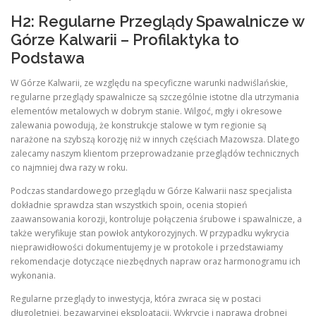
H2: Regularne Przeglądy Spawalnicze w
Górze Kalwarii – Profilaktyka to
Podstawa
W Górze Kalwarii, ze względu na specyficzne warunki nadwiślańskie,
regularne przeglądy spawalnicze są szczególnie istotne dla utrzymania
elementów metalowych w dobrym stanie. Wilgoć, mgły i okresowe
zalewania powodują, że konstrukcje stalowe w tym regionie są
narażone na szybszą korozję niż w innych częściach Mazowsza. Dlatego
zalecamy naszym klientom przeprowadzanie przeglądów technicznych
co najmniej dwa razy w roku.
Podczas standardowego przeglądu w Górze Kalwarii nasz specjalista
dokładnie sprawdza stan wszystkich spoin, ocenia stopień
zaawansowania korozji, kontroluje połączenia śrubowe i spawalnicze, a
także weryfikuje stan powłok antykorozyjnych. W przypadku wykrycia
nieprawidłowości dokumentujemy je w protokole i przedstawiamy
rekomendacje dotyczące niezbędnych napraw oraz harmonogramu ich
wykonania.
Regularne przeglądy to inwestycja, która zwraca się w postaci
długoletniej, bezawaryjnej eksploatacji. Wykrycie i naprawa drobnej