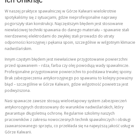
Ich Uniknąć
W naszej praktyce spawalniczej w Górze Kalwarii wielokrotnie
spotykaliśmy się z sytuacjami, gdzie nieprofesjonalne naprawy
pogorszyły stan konstrukcji. Najczęstszym błędem jest stosowanie
niewłaściwej techniki spawania do danego materiału – spawanie stali
nierdzewnej elektrodami do zwykłej stali prowadzi do utraty
odporności korozyjnej i pękania spoin, szczególnie w wilgotnym klimacie
nadwiślańskim.
Innym częstym błędem jest niewłaściwe przygotowanie powierzchni
przed spawaniem – rdza, farba czy olej powodują wady spawalnicze.
Profesjonalne przygotowanie powierzchni to podstawa trwałej spoiny.
Brak zabezpieczenia antykorozyjnego po spawaniu to kolejny poważny
błąd – szczególnie w Górze Kalwarii, gdzie wilgotność powietrza jest
podwyższona.
Nasi spawacze zawsze stosują wieloetapowy system zabezpieczeń
antykorozyjnych dostosowany do warunków nadwiślańskich, który
gwarantuje długoletnią ochronę. Regularnie szkolimy naszych
pracowników z zakresu nowoczesnych technik spawalniczych i obsługi
zaawansowanego sprzętu, co przekłada się na najwyższą jakość usług w
Górze Kalwarii.