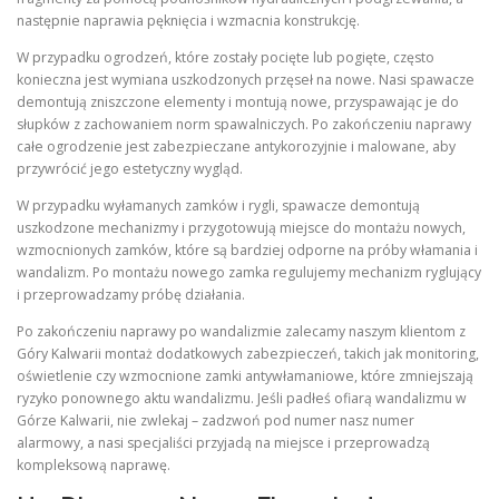
następnie naprawia pęknięcia i wzmacnia konstrukcję.
W przypadku ogrodzeń, które zostały pocięte lub pogięte, często
konieczna jest wymiana uszkodzonych przęseł na nowe. Nasi spawacze
demontują zniszczone elementy i montują nowe, przyspawając je do
słupków z zachowaniem norm spawalniczych. Po zakończeniu naprawy
całe ogrodzenie jest zabezpieczane antykorozyjnie i malowane, aby
przywrócić jego estetyczny wygląd.
W przypadku wyłamanych zamków i rygli, spawacze demontują
uszkodzone mechanizmy i przygotowują miejsce do montażu nowych,
wzmocnionych zamków, które są bardziej odporne na próby włamania i
wandalizm. Po montażu nowego zamka regulujemy mechanizm ryglujący
i przeprowadzamy próbę działania.
Po zakończeniu naprawy po wandalizmie zalecamy naszym klientom z
Góry Kalwarii montaż dodatkowych zabezpieczeń, takich jak monitoring,
oświetlenie czy wzmocnione zamki antywłamaniowe, które zmniejszają
ryzyko ponownego aktu wandalizmu. Jeśli padłeś ofiarą wandalizmu w
Górze Kalwarii, nie zwlekaj – zadzwoń pod numer nasz numer
alarmowy, a nasi specjaliści przyjadą na miejsce i przeprowadzą
kompleksową naprawę.