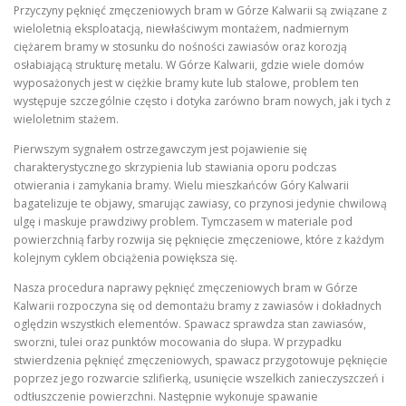
Przyczyny pęknięć zmęczeniowych bram w Górze Kalwarii są związane z
wieloletnią eksploatacją, niewłaściwym montażem, nadmiernym
ciężarem bramy w stosunku do nośności zawiasów oraz korozją
osłabiającą strukturę metalu. W Górze Kalwarii, gdzie wiele domów
wyposażonych jest w ciężkie bramy kute lub stalowe, problem ten
występuje szczególnie często i dotyka zarówno bram nowych, jak i tych z
wieloletnim stażem.
Pierwszym sygnałem ostrzegawczym jest pojawienie się
charakterystycznego skrzypienia lub stawiania oporu podczas
otwierania i zamykania bramy. Wielu mieszkańców Góry Kalwarii
bagatelizuje te objawy, smarując zawiasy, co przynosi jedynie chwilową
ulgę i maskuje prawdziwy problem. Tymczasem w materiale pod
powierzchnią farby rozwija się pęknięcie zmęczeniowe, które z każdym
kolejnym cyklem obciążenia powiększa się.
Nasza procedura naprawy pęknięć zmęczeniowych bram w Górze
Kalwarii rozpoczyna się od demontażu bramy z zawiasów i dokładnych
oględzin wszystkich elementów. Spawacz sprawdza stan zawiasów,
sworzni, tulei oraz punktów mocowania do słupa. W przypadku
stwierdzenia pęknięć zmęczeniowych, spawacz przygotowuje pęknięcie
poprzez jego rozwarcie szlifierką, usunięcie wszelkich zanieczyszczeń i
odtłuszczenie powierzchni. Następnie wykonuje spawanie