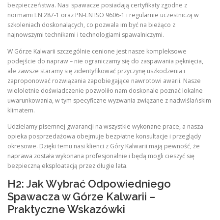
bezpieczeństwa. Nasi spawacze posiadają certyfikaty zgodne z
normami EN 287-1 oraz PN-EN ISO 9606-1 i regularnie uczestniczą w
szkoleniach doskonalących, co pozwala im być na bieżąco z
najnowszymi technikami i technologiami spawalniczymi.
W Górze Kalwarii szczególnie cenione jest nasze kompleksowe
podejście do napraw – nie ograniczamy się do zaspawania pęknięcia,
ale zawsze staramy się zidentyfikować przyczynę uszkodzenia i
zaproponować rozwiązania zapobiegające nawrotowi awarii. Nasze
wieloletnie doświadczenie pozwoliło nam doskonale poznać lokalne
uwarunkowania, w tym specyficzne wyzwania związane z nadwiślańskim
klimatem.
Udzielamy pisemnej gwarancji na wszystkie wykonane prace, a nasza
opieka posprzedażowa obejmuje bezpłatne konsultacje i przeglądy
okresowe. Dzięki temu nasi klienci z Góry Kalwarii mają pewność, że
naprawa została wykonana profesjonalnie i będą mogli cieszyć się
bezpieczną eksploatacją przez długie lata.
H2: Jak Wybrać Odpowiedniego
Spawacza w Górze Kalwarii –
Praktyczne Wskazówki