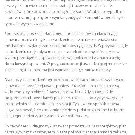
jest wynikiem wieloletniej eksploatacji i luzów w mechanizmie
zawiasów, które powodują przeciążenie spoin. W takich przypadkach
naprawa samej spoiny bez wymiany zużytych elementów będzie tylko
tymczasowym rozwiązaniem.
Podczas diagnostyki uszkodzonych mechanizmów zamków i rygli,
spawacz ocenia nie tylko uszkodzenie spawalnicze, ale także stan
mechanizmu, wkładki zamka i elementów ryglujących. W przypadku gdy
uszkodzeniu uległa płyta mocująca zamek do bramy, która pękła w
wyniku przeciążenia, spawacz naprawia pęknięcie i wzmacnia płytę
dodatkowymi spawami. W przypadku korozji uszkadzającej mechanizm
zamka, często konieczna jest wymiana całego zamka na nowy.
Diagnostyka uszkodzeń ogrodzeń po wichurach i burzach wymaga od
spawacza szczególnej uwagi, ponieważ uszkodzenia często nie są
widoczne gołym okiem. Spawacz sprawdza każdy spaw, każde
połączenie śrubowe i każdy punkt mocowania, aby wykryć wszystkie
mikropęknięcia i osłabienia konstrukcji. Tylko w ten sposób można
zagwarantować, że ogrodzenie będzie w pełni bezpieczne i odporne
na kolejne niekorzystne warunki atmosferyczne.
Po zakończeniu diagnostyki spawacz przedstawia Ci szczegółowy plan
naprawy wraz z kosztorysem. Nasza polityka transparentności zakłada,