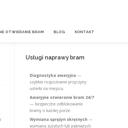
NE OTWIERANIE BRAM
BLOG
KONTAKT
Usługi naprawy bram
Diagnostyka awaryjna
—
szybkie rozpoznanie przyczyny
usterki na miejscu.
Awaryjne otwieranie bram 24/7
— bezpieczne odblokowanie
bramy o każdej porze.
,
y
Wymiana sprężyn skrętnych
—
wymiana zużytych lub pękniętych