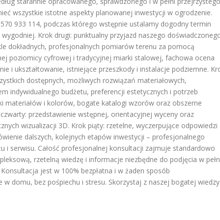
edług starannie opracowanego, sprawdzonego i w pełni przejrzysteg
ieć wszystkie istotne aspekty planowanej inwestycji w ogrodzenie.
d 570 933 114, podczas którego wstępnie ustalamy dogodny termin
est wygodniej. Krok drugi: punktualny przyjazd naszego doświadczoneg
kle dokładnych, profesjonalnych pomiarów terenu za pomocą
 poziomicy cyfrowej i tradycyjnej miarki stalowej, fachowa ocena
ie i ukształtowanie, istniejące przeszkody i instalacje podziemne. Kr
wszystkich dostępnych, możliwych rozwiązań materiałowych,
em indywidualnego budżetu, preferencji estetycznych i potrzeb
ki materiałów i kolorów, bogate katalogi wzorów oraz obszerne
 czwarty: przedstawienie wstępnej, orientacyjnej wyceny oraz
cznych wizualizacji 3D. Krok piąty: rzetelne, wyczerpujące odpowiedzi
wienie dalszych, kolejnych etapów inwestycji – profesjonalnego
u i serwisu. Całość profesjonalnej konsultacji zajmuje standardowo
mpleksową, rzetelną wiedzę i informacje niezbędne do podjęcia w pełn
. Konsultacja jest w 100% bezpłatna i w żaden sposób
w domu, bez pośpiechu i stresu. Skorzystaj z naszej bogatej wiedzy 
.