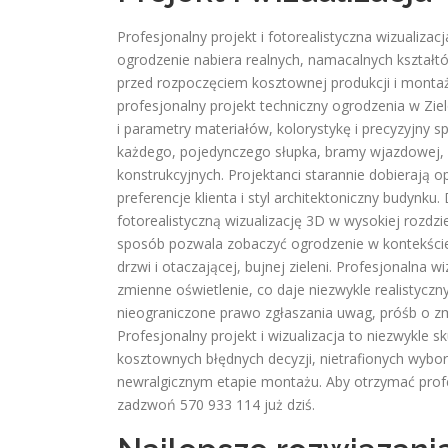
Profesjonalny projekt i fotorealistyczna wizualiza
ogrodzenie nabiera realnych, namacalnych kształt
przed rozpoczęciem kosztownej produkcji i montaż
profesjonalny projekt techniczny ogrodzenia w Zie
i parametry materiałów, kolorystykę i precyzyjny s
każdego, pojedynczego słupka, bramy wjazdowej, 
konstrukcyjnych. Projektanci starannie dobierają o
preferencje klienta i styl architektoniczny budyn
fotorealistyczną wizualizację 3D w wysokiej rozdzie
sposób pozwala zobaczyć ogrodzenie w kontekście 
drzwi i otaczającej, bujnej zieleni. Profesjonalna 
zmienne oświetlenie, co daje niezwykle realistyczn
nieograniczone prawo zgłaszania uwag, próśb o zm
Profesjonalny projekt i wizualizacja to niezwykle s
kosztownych błędnych decyzji, nietrafionych wybo
newralgicznym etapie montażu. Aby otrzymać prof
zadzwoń 570 933 114 już dziś.