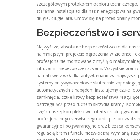
szczegółowym protokołem odbioru technicznego, po
staranna instalacja to dla nas nienegocjowalna gwa
długie, długie lata. Umów się na profesjonalny m
Bezpieczeństwo i ser
Najwyższe, absolutne bezpieczeństwo to dla nasze
najmniejszym projekcie ogrodzenia w Zielonce i ok
profesjonalnie montowane z myślą o maksymalnej,
intruzami i niebezpieczeństwami. Wszystkie bramy
patentowe z wkładką antywłamaniową najwyższej k
systemy antywyważeniowe skutecznie zapobiegają
automatycznych z napędem instalujemy czułe fotok
zamknięcia, czułe listwy bezpieczeństwa reagujące
ostrzegającą przed ruchem skrzydła bramy. Komple
część naszej kompleksowej oferty i realną gwaranc
profesjonalnego serwisu regularnie przeprowadza
gwarancyjne i pogwarancyjne oraz bieżącą konser
regulację bram i furtek, niezwłoczną wymianę zuż