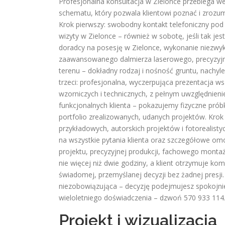
Profesjonalna konsultacja w Zielonce przebiega w
schematu, który pozwala klientowi poznać i zrozum
Krok pierwszy: swobodny kontakt telefoniczny po
wizyty w Zielonce – również w sobotę, jeśli tak j
doradcy na posesję w Zielonce, wykonanie niezwy
zaawansowanego dalmierza laserowego, precyzyjnej
terenu – dokładny rodzaj i nośność gruntu, nachylen
trzeci: profesjonalna, wyczerpująca prezentacja 
wzorniczych i technicznych, z pełnym uwzględnieni
funkcjonalnych klienta – pokazujemy fizyczne prób
portfolio zrealizowanych, udanych projektów. Krok
przykładowych, autorskich projektów i fotorealisty
na wszystkie pytania klienta oraz szczegółowe omó
projektu, precyzyjnej produkcji, fachowego montaż
nie więcej niż dwie godziny, a klient otrzymuje ko
świadomej, przemyślanej decyzji bez żadnej presji
niezobowiązująca – decyzję podejmujesz spokojnie 
wieloletniego doświadczenia – dzwoń 570 933 114
Projekt i wizualizacja