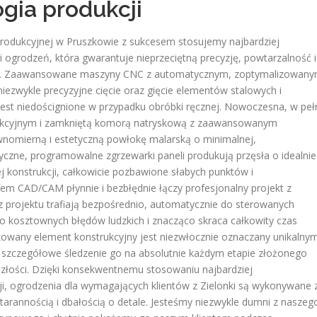
gia produkcji
produkcyjnej w Pruszkowie z sukcesem stosujemy najbardziej
grodzeń, która gwarantuje nieprzeciętną precyzję, powtarzalność i
bów. Zaawansowane maszyny CNC z automatycznym, zoptymalizowan
ezwykle precyzyjne cięcie oraz gięcie elementów stalowych i
jest niedoścignione w przypadku obróbki ręcznej. Nowoczesna, w peł
wekcyjnym i zamkniętą komorą natryskową z zaawansowanym
nomierną i estetyczną powłokę malarską o minimalnej,
zne, programowalne zgrzewarki paneli produkują przęsła o idealnie
ej konstrukcji, całkowicie pozbawione słabych punktów i
m CAD/CAM płynnie i bezbłędnie łączy profesjonalny projekt z
z projektu trafiają bezpośrednio, automatycznie do sterowanych
ko kosztownych błędów ludzkich i znacząco skraca całkowity czas
kowany element konstrukcyjny jest niezwłocznie oznaczany unikalny
szczegółowe śledzenie go na absolutnie każdym etapie złożonego
szłości. Dzięki konsekwentnemu stosowaniu najbardziej
i, ogrodzenia dla wymagających klientów z Zielonki są wykonywane 
tarannością i dbałością o detale. Jesteśmy niezwykle dumni z naszeg