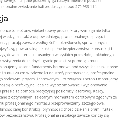
ynowego i chętnie pokażemy go naszym klientom podczas
fesjonalne zwiedzanie hali produkcyjnej pod 570 933 114.
cja
ielonce to złożony, wieloetapowy proces, który wymaga nie tylko
wiedzy, ale także odpowiedniego, profesjonalnego sprzętu i
terzy pracują zawsze według ściśle określonych, sprawdzonych
ajwyższą, powtarzalną jakość i pełne bezpieczeństwo konstrukcji i
ygotowania terenu – usunięcia wszystkich przeszkód, dokładnego
o wytyczenia dokładnych granic posesji za pomocą sznurka
wykonujemy solidne fundamenty betonowe pod wszystkie słupki nośne
ści 80-120 cm w zależności od strefy przemarzania, profesjonalne
ego stalowymi prętami żebrowanymi. Po związaniu betonu montujemy
nnością o perfekcyjne, idealne wypoziomowanie i wypionowanie
 przęsła za pomocą precyzyjnej poziomicy laserowej. Każdy,
okręcane z optymalnym, zalecanym momentem obrotowym zgodnym ze
eniu profesjonalnego montażu przeprowadzamy szczegółowe,
ność całej konstrukcji, płynność i cichość działania bram i furtek,
w bezpieczeństwa. Profesjonalna instalacja zawsze kończy się