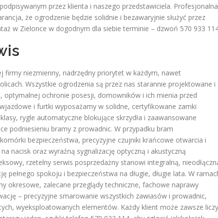
dpisywanym przez klienta i naszego przedstawiciela. Profesjonalna
rancja, że ogrodzenie będzie solidnie i bezawaryjnie służyć przez
ontaż w Zielonce w dogodnym dla siebie terminie – dzwoń 570 933 114
wis
j firmy niezmienny, nadrzędny priorytet w każdym, nawet
olicach. Wszystkie ogrodzenia są przez nas starannie projektowane i
 optymalnej ochronie posesji, domowników i ich mienia przed
 wjazdowe i furtki wyposażamy w solidne, certyfikowane zamki
lasy, rygle automatyczne blokujące skrzydła i zaawansowane
ce podniesieniu bramy z prowadnic. W przypadku bram
omórki bezpieczeństwa, precyzyjne czujniki krańcowe otwarcia i
 na nacisk oraz wyraźną sygnalizację optyczną i akustyczną
ksowy, rzetelny serwis posprzedażny stanowi integralną, nieodłączn
ję pełnego spokoju i bezpieczeństwa na długie, długie lata. W ramac
my okresowe, zalecane przeglądy techniczne, fachowe naprawy
wację – precyzyjne smarowanie wszystkich zawiasów i prowadnic,
ytych, wyeksploatowanych elementów. Każdy klient może zawsze licz