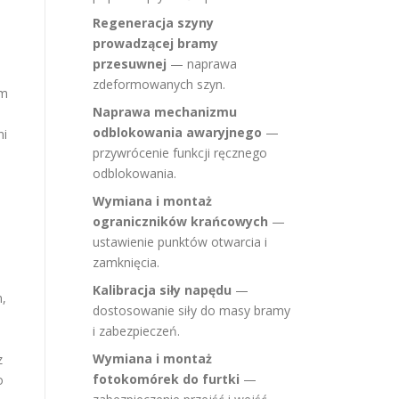
Regeneracja szyny
prowadzącej bramy
przesuwnej
— naprawa
zdeformowanych szyn.
ym
Naprawa mechanizmu
odblokowania awaryjnego
—
ni
przywrócenie funkcji ręcznego
odblokowania.
Wymiana i montaż
ograniczników krańcowych
—
ustawienie punktów otwarcia i
zamknięcia.
Kalibracja siły napędu
—
m,
dostosowanie siły do masy bramy
i zabezpieczeń.
Wymiana i montaż
z
fotokomórek do furtki
—
o