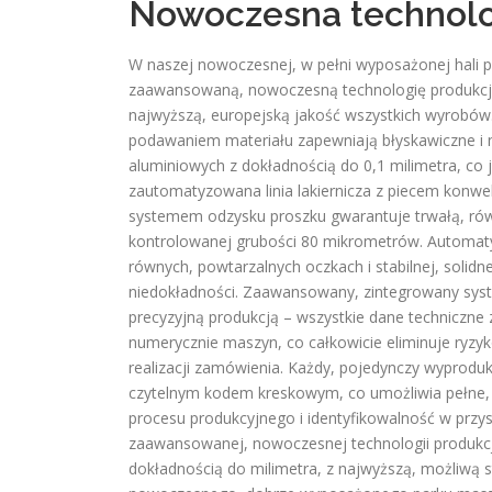
Nowoczesna technolo
W naszej nowoczesnej, w pełni wyposażonej hali 
zaawansowaną, nowoczesną technologię produkcji o
najwyższą, europejską jakość wszystkich wyro
podawaniem materiału zapewniają błyskawiczne i ni
aluminiowych z dokładnością do 0,1 milimetra, co 
zautomatyzowana linia lakiernicza z piecem kon
systemem odzysku proszku gwarantuje trwałą, rów
kontrolowanej grubości 80 mikrometrów. Automatyc
równych, powtarzalnych oczkach i stabilnej, solidn
niedokładności. Zaawansowany, zintegrowany syste
precyzyjną produkcją – wszystkie dane techniczne 
numerycznie maszyn, co całkowicie eliminuje ryzy
realizacji zamówienia. Każdy, pojedynczy wyprodu
czytelnym kodem kreskowym, co umożliwia pełne, 
procesu produkcyjnego i identyfikowalność w przy
zaawansowanej, nowoczesnej technologii produkcj
dokładnością do milimetra, z najwyższą, możliwą s