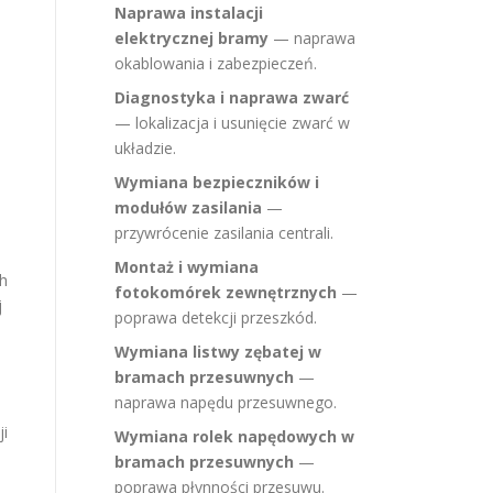
Naprawa instalacji
elektrycznej bramy
— naprawa
okablowania i zabezpieczeń.
Diagnostyka i naprawa zwarć
— lokalizacja i usunięcie zwarć w
układzie.
Wymiana bezpieczników i
modułów zasilania
—
przywrócenie zasilania centrali.
Montaż i wymiana
ch
fotokomórek zewnętrznych
—
j
poprawa detekcji przeszkód.
Wymiana listwy zębatej w
bramach przesuwnych
—
i
naprawa napędu przesuwnego.
ji
Wymiana rolek napędowych w
bramach przesuwnych
—
poprawa płynności przesuwu.