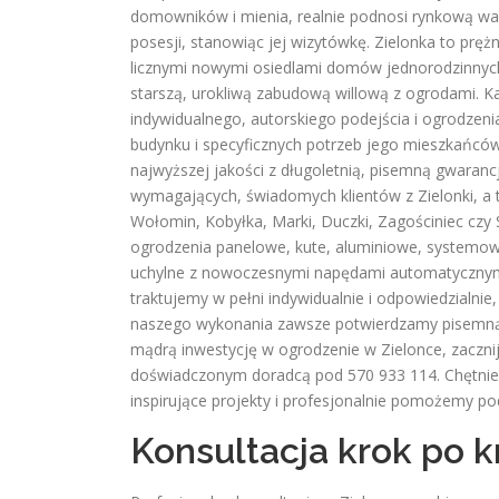
domowników i mienia, realnie podnosi rynkową war
posesji, stanowiąc jej wizytówkę. Zielonka to pręż
licznymi nowymi osiedlami domów jednorodzinnych 
starszą, urokliwą zabudową willową z ogrodami. K
indywidualnego, autorskiego podejścia i ogrodzen
budynku i specyficznych potrzeb jego mieszkańcó
najwyższej jakości z długoletnią, pisemną gwarancj
wymagających, świadomych klientów z Zielonki, a ta
Wołomin, Kobyłka, Marki, Duczki, Zagościniec czy 
ogrodzenia panelowe, kute, aluminiowe, systemowe
uchylne z nowoczesnymi napędami automatycznymi 
traktujemy w pełni indywidualnie i odpowiedzialni
naszego wykonania zawsze potwierdzamy pisemną,
mądrą inwestycję w ogrodzenie w Zielonce, zaczn
doświadczonym doradcą pod 570 933 114. Chętnie
inspirujące projekty i profesjonalnie pomożemy po
Konsultacja krok po k