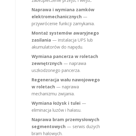
zabezpieczenie przejść i wejść.
Naprawa i wymiana zamków
elektromechanicznych
—
przywrócenie funkcji zamykania.
Montaż systemów awaryjnego
zasilania
— instalacja UPS lub
akumulatorów do napędu.
Wymiana pancerza w roletach
zewnętrznych
— naprawa
uszkodzonego pancerza.
Regeneracja wału nawojowego
w roletach
— naprawa
mechanizmu zwijania.
Wymiana łożysk i tulei
—
eliminacja luzów i hałasu.
Naprawa bram przemysłowych
segmentowych
— serwis dużych
bram halowych.