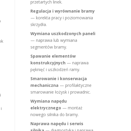
o
przetartych linek.
Regulacja i wyrównanie bramy
— korekta pracy i poziomowania
o
skrzydła.
Wymiana uszkodzonych paneli
— naprawa lub wymiana
ok
segmentów bramy.
Spawanie elementów
konstrukcyjnych
— naprawa
pęknięć i uszkodzeń ramy.
Smarowanie i konserwacja
mechaniczna
— profilaktyczne
smarowanie łożysk i prowadnic.
i
Wymiana napędu
elektrycznego
— montaż
i
nowego silnika do bramy.
Naprawa napędu i serwis
silnika
— diagnostyka i naprawa