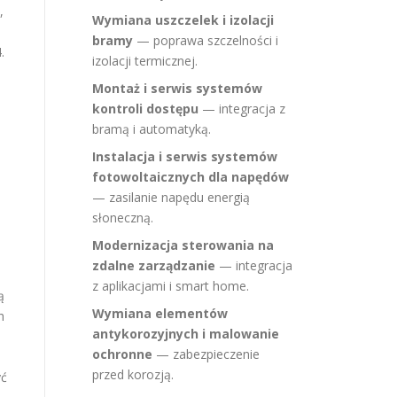
,
Wymiana uszczelek i izolacji
bramy
— poprawa szczelności i
.
izolacji termicznej.
Montaż i serwis systemów
kontroli dostępu
— integracja z
bramą i automatyką.
Instalacja i serwis systemów
fotowoltaicznych dla napędów
— zasilanie napędu energią
słoneczną.
Modernizacja sterowania na
zdalne zarządzanie
— integracja
z aplikacjami i smart home.
ą
Wymiana elementów
h
antykorozyjnych i malowanie
ochronne
— zabezpieczenie
przed korozją.
yć