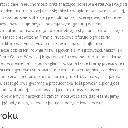
tość całej nieruchomości oraz znacząco poprawia estetykę i wygląd
nie, dynamicznie rozwijające się miasto w aglomeracji warszawskiej, 
w zabudowie wolnostojącej, bliźniaczej i szeregowej, a także ze
ażda, nawet najmniejsza posesja wymaga tutaj w pełni
ia idealnie dopasowanego do konkretnego stylu architektonicznego
w. Nasza sprawdzona firma z Pruszkowa oferuje ogrodzenia
ą, które w pełni spełniają oczekiwania nawet najbardziej
kże pobliskich, równie rozwijających się miejscowości, takich jak
Stare Grabie. W naszej bogatej, zróżnicowanej ofercie posiadamy
 z wypełnieniami z poliwęglanu i szkła, a także bramy przesuwne i
i inteligentnym sterowaniem. Każde, nawet najmniejsze zlecenie
e, od pierwszego projektu po staranny montaż, a najwyższą jakość
 szczegółową gwarancją producencką. Jeśli poważnie planujesz
ij od swobodnej, niezobowiązującej rozmowy z naszym
 opowiemy o naszych bogatych możliwościach, zaprezentujemy
djąć optymalną, satysfakcjonującą decyzję inwestycyjną.
roku