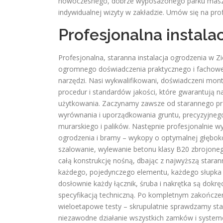
nowoczesnego, dobrze wyposażonego parku masz
indywidualnej wizyty w zakładzie. Umów się na pro
Profesjonalna instala
Profesjonalna, staranna instalacja ogrodzenia w Z
ogromnego doświadczenia praktycznego i fachowej 
narzędzi. Nasi wykwalifikowani, doświadczeni mon
procedur i standardów jakości, które gwarantują n
użytkowania. Zaczynamy zawsze od starannego prz
wyrównania i uporządkowania gruntu, precyzyjneg
murarskiego i palików. Następnie profesjonalnie 
ogrodzenia i bramy – wykopy o optymalnej głęboko
szalowanie, wylewanie betonu klasy B20 zbrojon
całą konstrukcję nośną, dbając z najwyższą stara
każdego, pojedynczego elementu, każdego słupka i
dosłownie każdy łącznik, śruba i nakrętka są d
specyfikacją techniczną. Po kompletnym zakończ
wieloetapowe testy – skrupulatnie sprawdzamy stabil
niezawodne działanie wszystkich zamków i systemó