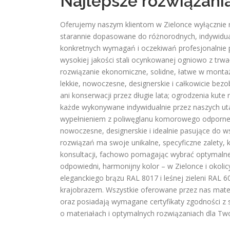
Najlepsze rozwiązani
Oferujemy naszym klientom w Zielonce wyłącznie n
starannie dopasowane do różnorodnych, indywidual
konkretnych wymagań i oczekiwań profesjonalnie
wysokiej jakości stali ocynkowanej ogniowo z trw
rozwiązanie ekonomiczne, solidne, łatwe w montaż
lekkie, nowoczesne, designerskie i całkowicie b
ani konserwacji przez długie lata; ogrodzenia kute 
każde wykonywane indywidualnie przez naszych u
wypełnieniem z poliwęglanu komorowego odporneg
nowoczesne, designerskie i idealnie pasujące do w
rozwiązań ma swoje unikalne, specyficzne zalety
konsultacji, fachowo pomagając wybrać optymalne
odpowiedni, harmonijny kolor – w Zielonce i okolic
eleganckiego brązu RAL 8017 i leśnej zieleni RAL 6
krajobrazem. Wszystkie oferowane przez nas mate
oraz posiadają wymagane certyfikaty zgodności z 
o materiałach i optymalnych rozwiązaniach dla Two