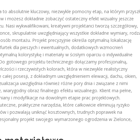
cja to absolutnie kluczowy, niezwykle pomocny etap, na którym przysz
ów i możesz dokładnie zobaczyć ostateczny efekt wizualny jeszcze
u. Nasi wykwalifikowani, kreatywni projektanci tworzą szczegółowy,
lonce, skrupulatnie uwzględniający wszystkie dokładne wymiary, rodz
posób montażu. Projekt precyzyjnie określa optymalną lokalizację
furtek dla pieszych i ewentualnych, dodatkowych wzmocnień
ptymalną kolorystykę i materiały w ścisłym oparciu o indywidualne
ku. Do gotowego projektu technicznego dołączamy profesjonalną,
lczości i rzeczywistych kolorach, która w niezwykle realistyczny
całej posesji, z dokładnym uwzględnieniem elewacji, dachu, okien,
wizualizacja uwzględnia również różne pory dnia i związane z nimi
y, wiarygodny obraz finalnego efektu wizualnego. Klient ma pełne,
iany i modyfikacje na dowolnym etapie prac projektowych.
kuteczne, praktyczne narzędzia, które całkowicie eliminują ryzyko
rów i pozwalają uniknąć kosztownych, trudnych poprawek na
esjonalny projekt swojego wymarzonego ogrodzenia w Zielonce,