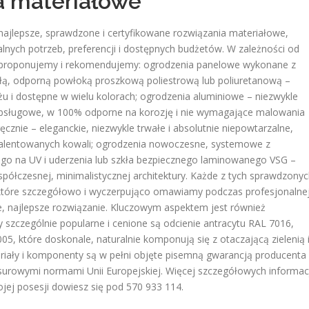
a materiałowe
ajlepsze, sprawdzone i certyfikowane rozwiązania materiałowe,
nych potrzeb, preferencji i dostępnych budżetów. W zależności od
 proponujemy i rekomendujemy: ogrodzenia panelowe wykonane z
ałą, odporną powłoką proszkową poliestrową lub poliuretanową –
u i dostępne w wielu kolorach; ogrodzenia aluminiowe – niezwykle
ezobsługowe, w 100% odporne na korozję i nie wymagające malowania
ręcznie – eleganckie, niezwykle trwałe i absolutnie niepowtarzalne,
talentowanych kowali; ogrodzenia nowoczesne, systemowe z
o na UV i uderzenia lub szkła bezpiecznego laminowanego VSG –
spółczesnej, minimalistycznej architektury. Każde z tych sprawdzony
, które szczegółowo i wyczerpująco omawiamy podczas profesjonalne
, najlepsze rozwiązanie. Kluczowym aspektem jest również
y szczególnie popularne i cenione są odcienie antracytu RAL 7016,
005, które doskonale, naturalnie komponują się z otaczającą zielenią 
riały i komponenty są w pełni objęte pisemną gwarancją producenta
surowymi normami Unii Europejskiej. Więcej szczegółowych informac
jej posesji dowiesz się pod 570 933 114.