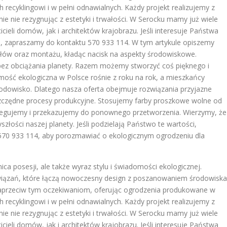
cyklingowi i w pełni odnawialnych. Każdy projekt realizujemy z
e nie rezygnując z estetyki i trwałości. W Serocku mamy już wiele
icieli domów, jak i architektów krajobrazu. Jeśli interesuje Państwa
, zapraszamy do kontaktu 570 933 114. W tym artykule opiszemy
ałów oraz montażu, kładąc nacisk na aspekty środowiskowe.
ez obciążania planety. Razem możemy stworzyć coś pięknego i
ość ekologiczna w Polsce rośnie z roku na rok, a mieszkańcy
rodowisko. Dlatego nasza oferta obejmuje rozwiązania przyjazne
szczędne procesy produkcyjne. Stosujemy farby proszkowe wolne od
gregujemy i przekazujemy do ponownego przetworzenia. Wierzymy, że
złości naszej planety. Jeśli podzielają Państwo te wartości,
570 933 114, aby porozmawiać o ekologicznym ogrodzeniu dla
ica posesji, ale także wyraz stylu i świadomości ekologicznej.
wiązań, które łączą nowoczesny design z poszanowaniem środowiska
naprzeciw tym oczekiwaniom, oferując ogrodzenia produkowane w
cyklingowi i w pełni odnawialnych. Każdy projekt realizujemy z
e nie rezygnując z estetyki i trwałości. W Serocku mamy już wiele
icieli domów, jak i architektów krajobrazu. Jeśli interesuje Państwa