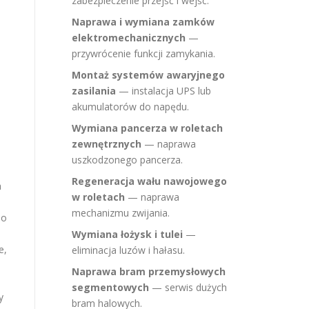
zabezpieczenie przejść i wejść.
Naprawa i wymiana zamków
elektromechanicznych
—
przywrócenie funkcji zamykania.
Montaż systemów awaryjnego
zasilania
— instalacja UPS lub
akumulatorów do napędu.
Wymiana pancerza w roletach
zewnętrznych
— naprawa
uszkodzonego pancerza.
Regeneracja wału nawojowego
a
w roletach
— naprawa
mechanizmu zwijania.
do
,
Wymiana łożysk i tulei
—
e,
eliminacja luzów i hałasu.
Naprawa bram przemysłowych
segmentowych
— serwis dużych
y
bram halowych.