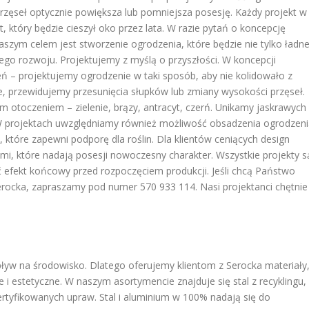
zęseł optycznie powiększa lub pomniejsza posesję. Każdy projekt w
, który będzie cieszył oko przez lata. W razie pytań o koncepcję
zym celem jest stworzenie ogrodzenia, które będzie nie tylko ładne
ego rozwoju. Projektujemy z myślą o przyszłości. W koncepcji
ń – projektujemy ogrodzenie w taki sposób, aby nie kolidowało z
ne, przewidujemy przesunięcia słupków lub zmiany wysokości przęseł.
m otoczeniem – zielenie, brązy, antracyt, czerń. Unikamy jaskrawych
 W projektach uwzględniamy również możliwość obsadzenia ogrodzen
które zapewni podporę dla roślin. Dla klientów ceniących design
, które nadają posesji nowoczesny charakter. Wszystkie projekty s
 efekt końcowy przed rozpoczęciem produkcji. Jeśli chcą Państwo
rocka, zapraszamy pod numer 570 933 114. Nasi projektanci chętnie
w na środowisko. Dlatego oferujemy klientom z Serocka materiały
e i estetyczne. W naszym asortymencie znajduje się stal z recyklingu,
tyfikowanych upraw. Stal i aluminium w 100% nadają się do