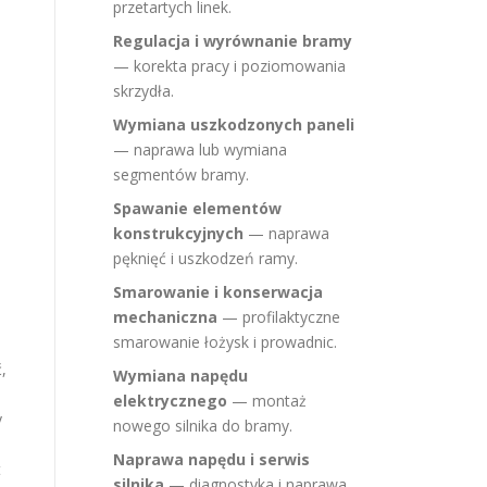
przetartych linek.
Regulacja i wyrównanie bramy
— korekta pracy i poziomowania
skrzydła.
Wymiana uszkodzonych paneli
— naprawa lub wymiana
segmentów bramy.
Spawanie elementów
konstrukcyjnych
— naprawa
pęknięć i uszkodzeń ramy.
Smarowanie i konserwacja
mechaniczna
— profilaktyczne
smarowanie łożysk i prowadnic.
,
Wymiana napędu
elektrycznego
— montaż
y
nowego silnika do bramy.
Naprawa napędu i serwis
t
silnika
— diagnostyka i naprawa