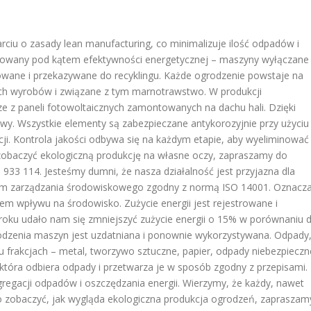
ciu o zasady lean manufacturing, co minimalizuje ilość odpadów i
lizowany pod kątem efektywności energetycznej – maszyny wyłączane
owane i przekazywane do recyklingu. Każde ogrodzenie powstaje na
h wyrobów i związane z tym marnotrawstwo. W produkcji
 z paneli fotowoltaicznych zamontowanych na dachu hali. Dzięki
wy. Wszystkie elementy są zabezpieczane antykorozyjnie przy użyciu
ji. Kontrola jakości odbywa się na każdym etapie, aby wyeliminować
 zobaczyć ekologiczną produkcję na własne oczy, zapraszamy do
33 114. Jesteśmy dumni, że nasza działalność jest przyjazna dla
tem zarządzania środowiskowego zgodny z normą ISO 14001. Oznacz
em wpływu na środowisko. Zużycie energii jest rejestrowane i
 roku udało nam się zmniejszyć zużycie energii o 15% w porównaniu 
dzenia maszyn jest uzdatniana i ponownie wykorzystywana. Odpady
iu frakcjach – metal, tworzywo sztuczne, papier, odpady niebezpieczn
która odbiera odpady i przetwarza je w sposób zgodny z przepisami.
regacji odpadów i oszczędzania energii. Wierzymy, że każdy, nawet
wo zobaczyć, jak wygląda ekologiczna produkcja ogrodzeń, zapraszam