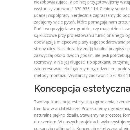
niezobowiązująca, a po niej przygotowujemy wstęp
wystarczy zadzwonić 570 933 114. Cenimy sobie b
udanej współpracy. Serdecznie zapraszamy do poz
zadajemy wiele pytań, które pomagają nam zrozumi
Państwo przyjęcia w ogrodzie, czy mają dzieci i zw
są kluczowe przy projektowaniu funkcjonalnego o
obowiązują miejscowe plany zagospodarowania pr
strony ulicy. Nasi doradcy znają lokalne przepis
zazwyczaj około dwóch godzin, ale jeśli potrzebuj
rozmowy, a nie jej długość. Po spotkaniu otrzymu
zainteresowani ekologicznym ogrodzeniem, podcz
metody montażu. Wystarczy zadzwonić 570 933 11
Koncepcja estetyczn
Tworząc koncepcję estetyczną ogrodzenia, czerpie
trendów w architekturze. Projektujemy ogrodzenia
naturalne piękno działki. Stawiamy na prostotę for
otoczeniem. W naszych projektach wykorzystujemy 
co sprzyja roślinności. Koncepcja estetyczna obe