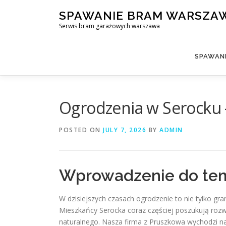
Skip
SPAWANIE BRAM WARSZA
to
Serwis bram garażowych warszawa
content
SPAWAN
Ogrodzenia w Serocku –
POSTED ON
JULY 7, 2026
BY
ADMIN
Wprowadzenie do te
W dzisiejszych czasach ogrodzenie to nie tylko gran
Mieszkańcy Serocka coraz częściej poszukują roz
naturalnego. Nasza firma z Pruszkowa wychodzi 