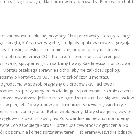
umówić się na wizytę. Nasi pracownicy oprowadzą Państwa po hali i
oszanowaniem lokalnej przyrody. Nasi pracownicy stosują zasady
ego sprzętu, który niszczy glebę, a odpady opakowaniowe segregują i
ch roślin, a jeśli jest to konieczne, proponujemy nasadzenia
m o obniżonej emisji CO2. Po zakończeniu montażu teren jest
trawnik, sprzątamy gruz i sadzimy trawę. Każda ekipa montażowa
. Montaż przebiega sprawnie i cicho, aby nie zakłócać spokoju
a, prosimy o kontakt 570 933 114. Po zakończeniu montażu
 ogrodzenia w sposób przyjazny dla środowiska. Fachowo i
 montażu rozpoczynamy od dokładnego zaplanowania rozmieszczenia
orzeniowy drzew. Jeśli na trasie ogrodzenia znajdują się wartościo
ozstaw przęseł. Do wykopów pod fundamenty używamy wiertnicy z
emu naruszaniu gruntu. Beton ekologiczny, który stosujemy, zawiera
 węglowy niż beton tradycyjny. Po stwardnieniu betonu montujemy
erdzewnej, co zapobiega korozji i przedłuża żywotność ogrodzenia. Po
ć i poziom. Na koniec sprzątamy teren – zbieramy wszystkie odpady,