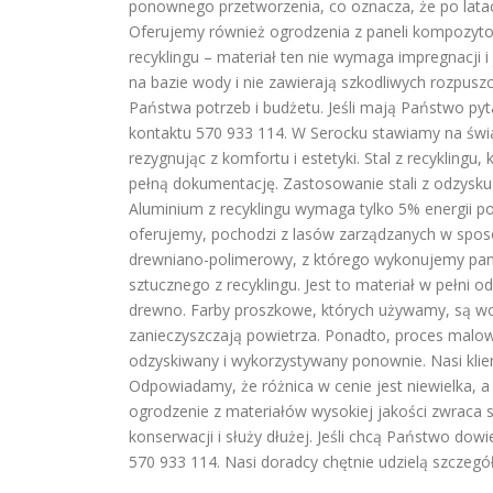
ponownego przetworzenia, co oznacza, że po lat
Oferujemy również ogrodzenia z paneli kompozyt
recyklingu – materiał ten nie wymaga impregnacji i 
na bazie wody i nie zawierają szkodliwych rozpus
Państwa potrzeb i budżetu. Jeśli mają Państwo py
kontaktu 570 933 114. W Serocku stawiamy na świa
rezygnując z komfortu i estetyki. Stal z recykling
pełną dokumentację. Zastosowanie stali z odzysku
Aluminium z recyklingu wymaga tylko 5% energii p
oferujemy, pochodzi z lasów zarządzanych w spos
drewniano-polimerowy, z którego wykonujemy pane
sztucznego z recyklingu. Jest to materiał w pełni 
drewno. Farby proszkowe, których używamy, są wol
zanieczyszczają powietrza. Ponadto, proces malo
odzyskiwany i wykorzystywany ponownie. Nasi klien
Odpowiadamy, że różnica w cenie jest niewielka, a
ogrodzenie z materiałów wysokiej jakości zwraca 
konserwacji i służy dłużej. Jeśli chcą Państwo do
570 933 114. Nasi doradcy chętnie udzielą szczegó