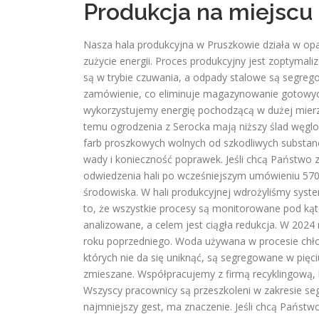
Produkcja na miejscu
Nasza hala produkcyjna w Pruszkowie działa w opar
zużycie energii. Proces produkcyjny jest zoptyma
są w trybie czuwania, a odpady stalowe są segreg
zamówienie, co eliminuje magazynowanie gotowyc
wykorzystujemy energię pochodzącą w dużej mierze
temu ogrodzenia z Serocka mają niższy ślad węglo
farb proszkowych wolnych od szkodliwych substanc
wady i konieczność poprawek. Jeśli chcą Państwo
odwiedzenia hali po wcześniejszym umówieniu 570 9
środowiska. W hali produkcyjnej wdrożyliśmy sys
to, że wszystkie procesy są monitorowane pod kąt
analizowane, a celem jest ciągła redukcja. W 2024
roku poprzedniego. Woda używana w procesie chło
których nie da się uniknąć, są segregowane w pięc
zmieszane. Współpracujemy z firmą recyklingową, 
Wszyscy pracownicy są przeszkoleni w zakresie seg
najmniejszy gest, ma znaczenie. Jeśli chcą Państ