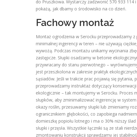
do Pruszkowa. Wystarczy zadzwonić 570 933 114 i 
pokażą, jak dbamy o środowisko na co dzień.
Fachowy montaż
Montaż ogrodzenia w Serocku przeprowadzamy z p
minimalnej ingerencji w teren – nie używają ciężki
wywożą. Podczas montażu unikamy wycinania zbędny
zastępcze. Słupki osadzamy w betonie ekologiczny
przywracany do stanu pierwotnego – wyrównujemy 
jest przeszkolona w zakresie praktyk ekologicznych
sąsiadów. Jeśli w trakcie prac pojawią się pytani
przeprowadzamy instruktaż dotyczący konserwacji
ekologicznie – tak montujemy w Serocku. Proces
słupków, aby zminimalizować ingerencję w system k
okazy roślin, przesuwamy słupki lub zmieniamy r
ogranicznikiem głębokości, co zapobiega nadmiern
domieszkę popiołu lotnego i ma o 30% niższy ślad
słupki i przęsła. Wszystkie łączniki są ze stali ni
zmontowaniu konstrukcji sprawdzamy jej stabilnoś