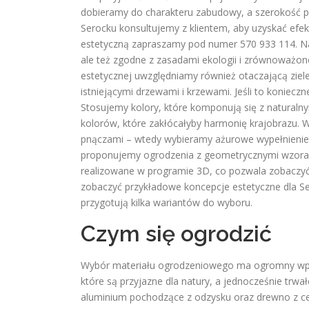
dobieramy do charakteru zabudowy, a szerokość pr
Serocku konsultujemy z klientem, aby uzyskać efekt
estetyczną zapraszamy pod numer 570 933 114. Nas
ale też zgodne z zasadami ekologii i zrównoważon
estetycznej uwzględniamy również otaczającą ziele
istniejącymi drzewami i krzewami. Jeśli to koniecz
Stosujemy kolory, które komponują się z naturalny
kolorów, które zakłócałyby harmonię krajobrazu.
pnączami – wtedy wybieramy ażurowe wypełnienie, 
proponujemy ogrodzenia z geometrycznymi wzorami
realizowane w programie 3D, co pozwala zobaczyć
zobaczyć przykładowe koncepcje estetyczne dla Se
przygotują kilka wariantów do wyboru.
Czym się ogrodzić
Wybór materiału ogrodzeniowego ma ogromny wpły
które są przyjazne dla natury, a jednocześnie trwał
aluminium pochodzące z odzysku oraz drewno z cer