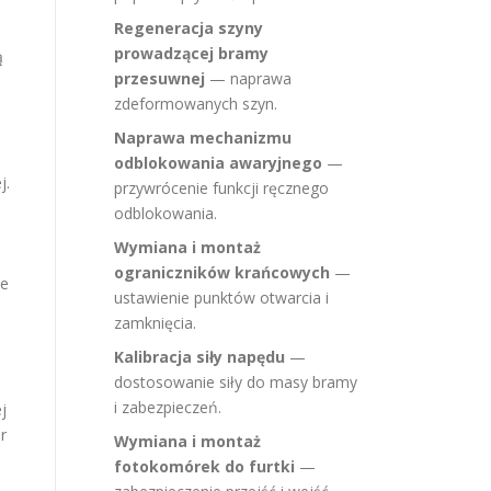
Regeneracja szyny
prowadzącej bramy
ą
przesuwnej
— naprawa
zdeformowanych szyn.
Naprawa mechanizmu
odblokowania awaryjnego
—
j.
przywrócenie funkcji ręcznego
odblokowania.
Wymiana i montaż
ograniczników krańcowych
—
ne
ustawienie punktów otwarcia i
zamknięcia.
Kalibracja siły napędu
—
dostosowanie siły do masy bramy
i zabezpieczeń.
j
r
Wymiana i montaż
fotokomórek do furtki
—