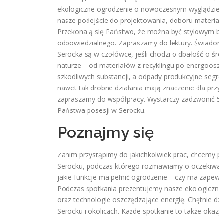
ekologiczne ogrodzenie o nowoczesnym wyglądzie
nasze podejście do projektowania, doboru materi
Przekonają się Państwo, że można być stylowym b
odpowiedzialnego. Zapraszamy do lektury. Świadom
Serocka są w czołówce, jeśli chodzi o dbałość o ś
naturze – od materiałów z recyklingu po energoo
szkodliwych substancji, a odpady produkcyjne se
nawet tak drobne działania mają znaczenie dla przys
zapraszamy do współpracy. Wystarczy zadzwonić 
Państwa posesji w Serocku.
Poznajmy się
Zanim przystąpimy do jakichkolwiek prac, chcemy 
Serocku, podczas którego rozmawiamy o oczekiwania
jakie funkcje ma pełnić ogrodzenie – czy ma zapew
Podczas spotkania prezentujemy nasze ekologiczne
oraz technologie oszczędzające energię. Chętnie d
Serocku i okolicach. Każde spotkanie to także okaz