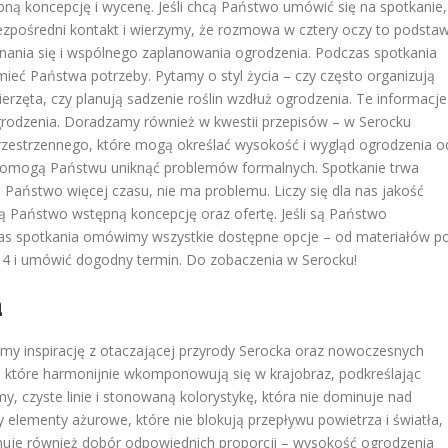
ną koncepcję i wycenę. Jeśli chcą Państwo umówić się na spotkanie,
ezpośredni kontakt i wierzymy, że rozmowa w cztery oczy to podsta
nania się i wspólnego zaplanowania ogrodzenia. Podczas spotkania
eć Państwa potrzeby. Pytamy o styl życia – czy często organizują
ierzęta, czy planują sadzenie roślin wzdłuż ogrodzenia. Te informacje
grodzenia. Doradzamy również w kwestii przepisów – w Serocku
zestrzennego, które mogą określać wysokość i wygląd ogrodzenia o
y i pomogą Państwu uniknąć problemów formalnych. Spotkanie trwa
ą Państwo więcej czasu, nie ma problemu. Liczy się dla nas jakość
ją Państwo wstępną koncepcję oraz ofertę. Jeśli są Państwo
as spotkania omówimy wszystkie dostępne opcje – od materiałów p
4 i umówić dogodny termin. Do zobaczenia w Serocku!
a
my inspirację z otaczającej przyrody Serocka oraz nowoczesnych
, które harmonijnie wkomponowują się w krajobraz, podkreślając
my, czyste linie i stonowaną kolorystykę, która nie dominuje nad
elementy ażurowe, które nie blokują przepływu powietrza i światła,
jmuje również dobór odpowiednich proporcji – wysokość ogrodzenia