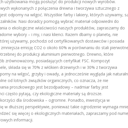
ach użytkowania mogą posłużyć do produkcji nowych wyrobów.
owych wykonanych z połączenia drewna i tworzywa sztucznego z
jest odporny na wilgoć. Wszystkie farby i lakiery, których używamy, s
zczalników. Nasi doradcy pomogą wybrać materiał odpowiedni do
tania o ekologiczne właściwości naszych produktów, zapraszamy do
dome wybory – i my, i nasi klienci. Razem dbamy o planetę, nie
u, której używamy, pochodzi od certyfikowanych dostawców i posiada
 zmniejsza emisję CO2 o około 60% w porównaniu do stali pierwotne
otrzebnej do produkcji aluminium pierwotnego. Drewno, które
ób zrównoważony, posiadających certyfikat FSC. Kompozyt
le, składa się w 70% z włókien drzewnych i w 30% z tworzywa
odporny na wilgoć, grzyby i owady, a jednocześnie wygląda jak natural
ne od lotnych związków organicznych, co oznacza, że nie
wania proszkowego jest bezodpadowy – nadmiar farby jest
ci często pytają, czy ekologiczne materiały są droższe.
 korzyści dla środowiska – ogromne. Ponadto, inwestycja w
się w dłuższej perspektywie, ponieważ takie ogrodzenie wymaga mnie
wiedzieć się więcej o ekologicznych materiałach, zapraszamy pod nume
łowych informacji.