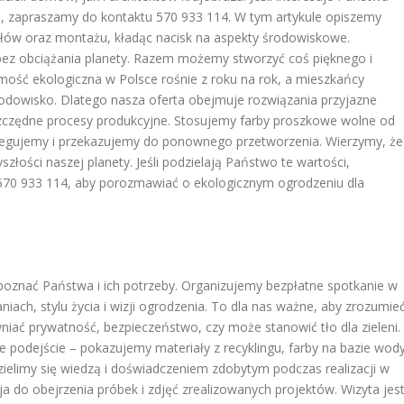
, zapraszamy do kontaktu 570 933 114. W tym artykule opiszemy
ałów oraz montażu, kładąc nacisk na aspekty środowiskowe.
ez obciążania planety. Razem możemy stworzyć coś pięknego i
ość ekologiczna w Polsce rośnie z roku na rok, a mieszkańcy
rodowisko. Dlatego nasza oferta obejmuje rozwiązania przyjazne
szczędne procesy produkcyjne. Stosujemy farby proszkowe wolne od
gregujemy i przekazujemy do ponownego przetworzenia. Wierzymy, że
złości naszej planety. Jeśli podzielają Państwo te wartości,
570 933 114, aby porozmawiać o ekologicznym ogrodzeniu dla
poznać Państwa i ich potrzeby. Organizujemy bezpłatne spotkanie w
ch, stylu życia i wizji ogrodzenia. To dla nas ważne, aby zrozumieć
niać prywatność, bezpieczeństwo, czy może stanowić tło dla zieleni.
 podejście – pokazujemy materiały z recyklingu, farby na bazie wod
zielimy się wiedzą i doświadczeniem zdobytym podczas realizacji w
ja do obejrzenia próbek i zdjęć zrealizowanych projektów. Wizyta jes