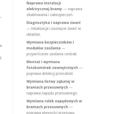
Naprawa instalacji
elektrycznej bramy
— naprawa
okablowania i zabezpieczeń.
,
Diagnostyka i naprawa zwarć
— lokalizacja i usunięcie zwarć w
układzie.
Wymiana bezpieczników i
ia
modułów zasilania
—
przywrócenie zasilania centrali.
ą
Montaż i wymiana
fotokomórek zewnętrznych
—
poprawa detekcji przeszkód.
Wymiana listwy zębatej w
bramach przesuwnych
—
naprawa napędu przesuwnego.
,
Wymiana rolek napędowych w
bramach przesuwnych
—
poprawa płynności przesuwu.