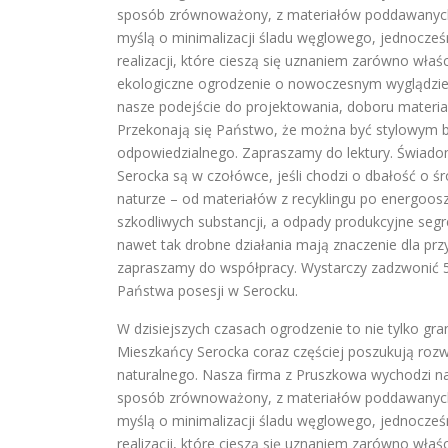
sposób zrównoważony, z materiałów poddawanych re
myślą o minimalizacji śladu węglowego, jednocześni
realizacji, które cieszą się uznaniem zarówno właśc
ekologiczne ogrodzenie o nowoczesnym wyglądzie
nasze podejście do projektowania, doboru materi
Przekonają się Państwo, że można być stylowym b
odpowiedzialnego. Zapraszamy do lektury. Świadom
Serocka są w czołówce, jeśli chodzi o dbałość o ś
naturze – od materiałów z recyklingu po energoo
szkodliwych substancji, a odpady produkcyjne se
nawet tak drobne działania mają znaczenie dla przys
zapraszamy do współpracy. Wystarczy zadzwonić 
Państwa posesji w Serocku.
W dzisiejszych czasach ogrodzenie to nie tylko gran
Mieszkańcy Serocka coraz częściej poszukują roz
naturalnego. Nasza firma z Pruszkowa wychodzi 
sposób zrównoważony, z materiałów poddawanych re
myślą o minimalizacji śladu węglowego, jednocześni
realizacji, które cieszą się uznaniem zarówno właśc