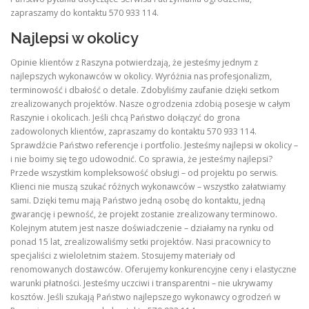
zapraszamy do kontaktu 570 933 114.
Najlepsi w okolicy
Opinie klientów z Raszyna potwierdzają, że jesteśmy jednym z
najlepszych wykonawców w okolicy. Wyróżnia nas profesjonalizm,
terminowość i dbałość o detale. Zdobyliśmy zaufanie dzięki setkom
zrealizowanych projektów. Nasze ogrodzenia zdobią posesje w całym
Raszynie i okolicach. Jeśli chcą Państwo dołączyć do grona
zadowolonych klientów, zapraszamy do kontaktu 570 933 114.
Sprawdźcie Państwo referencje i portfolio. Jesteśmy najlepsi w okolicy –
i nie boimy się tego udowodnić. Co sprawia, że jesteśmy najlepsi?
Przede wszystkim kompleksowość obsługi – od projektu po serwis.
Klienci nie muszą szukać różnych wykonawców – wszystko załatwiamy
sami. Dzięki temu mają Państwo jedną osobę do kontaktu, jedną
gwarancję i pewność, że projekt zostanie zrealizowany terminowo.
Kolejnym atutem jest nasze doświadczenie – działamy na rynku od
ponad 15 lat, zrealizowaliśmy setki projektów. Nasi pracownicy to
specjaliści z wieloletnim stażem. Stosujemy materiały od
renomowanych dostawców. Oferujemy konkurencyjne ceny i elastyczne
warunki płatności. Jesteśmy uczciwi i transparentni – nie ukrywamy
kosztów. Jeśli szukają Państwo najlepszego wykonawcy ogrodzeń w