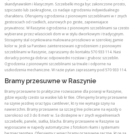
skandynawskim i klasycznym. Szczebelki moga byc zakonczone prosto,
szpiczasto lub zaokraglone, co nadaje ogrodzeniu indywidualnego
charakteru. Oferujemy ogrodzenia z pionowymi szczeblinami w r znych
gestosciach od rzadkich, azurowych po geste, zapewniajace
prywatnosc. W Raszynie ogrodzenia z pionowymi szczeblinami sa czesto
wybierane przez wlascicieli dom w w stylu dworkowym i tradycyjnym.
Stosujemy stal ocynkowana malowana proszkowo w szerokiej gamie
kolor w. Jesli sa Panstwo zainteresowani ogrodzeniem z pionowymi
szczeblinami w Raszynie, zapraszamy do kontaktu 570 933 114. Nasi
doradcy pomoga dobrac odpowiedni rozstaw i grubosc szczeblin.
Ogrodzenia z pionowymi szczeblinami sa trwale i odporne na
uszkodzenia mechaniczne. W razie pytan zapraszamy pod 570 933 114.
Bramy przesuwne w Raszynie
Bramy przesuwne to praktyczne rozwiazanie dla posesji w Raszynie,
gdzie wjazdy czesto sa waskie lub kr tkie. Oferujemy bramy przesuwne
na szynie jezdnej oraz typu cantilever, kt ry nie wymaga szyny na
nawierzchni. Bramy przesuwne sa szczeg lnie polecane na wjazdy o
szerokosci od 3 do 8 metr w. Sa dostepne w r znych wypelnieniach
szczebelki, panele, siatka, blacha. Bramy przesuwne w Raszynie sa
wyposazane w napedy automatyczne z fotokom rkami i systemami
bezpieczenstwa. Oferujemy r wniez bramy przesuwne reczne, kt re sa