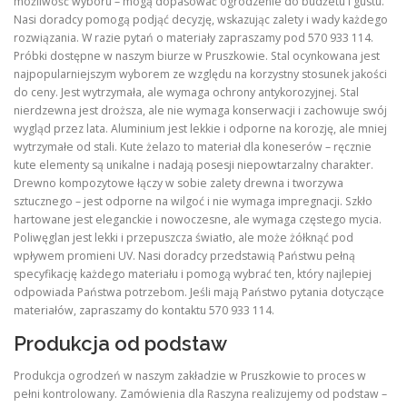
możliwość wyboru – mogą dopasować ogrodzenie do budżetu i gustu.
Nasi doradcy pomogą podjąć decyzję, wskazując zalety i wady każdego
rozwiązania. W razie pytań o materiały zapraszamy pod 570 933 114.
Próbki dostępne w naszym biurze w Pruszkowie. Stal ocynkowana jest
najpopularniejszym wyborem ze względu na korzystny stosunek jakości
do ceny. Jest wytrzymała, ale wymaga ochrony antykorozyjnej. Stal
nierdzewna jest droższa, ale nie wymaga konserwacji i zachowuje swój
wygląd przez lata. Aluminium jest lekkie i odporne na korozję, ale mniej
wytrzymałe od stali. Kute żelazo to materiał dla koneserów – ręcznie
kute elementy są unikalne i nadają posesji niepowtarzalny charakter.
Drewno kompozytowe łączy w sobie zalety drewna i tworzywa
sztucznego – jest odporne na wilgoć i nie wymaga impregnacji. Szkło
hartowane jest eleganckie i nowoczesne, ale wymaga częstego mycia.
Poliwęglan jest lekki i przepuszcza światło, ale może żółknąć pod
wpływem promieni UV. Nasi doradcy przedstawią Państwu pełną
specyfikację każdego materiału i pomogą wybrać ten, który najlepiej
odpowiada Państwa potrzebom. Jeśli mają Państwo pytania dotyczące
materiałów, zapraszamy do kontaktu 570 933 114.
Produkcja od podstaw
Produkcja ogrodzeń w naszym zakładzie w Pruszkowie to proces w
pełni kontrolowany. Zamówienia dla Raszyna realizujemy od podstaw –