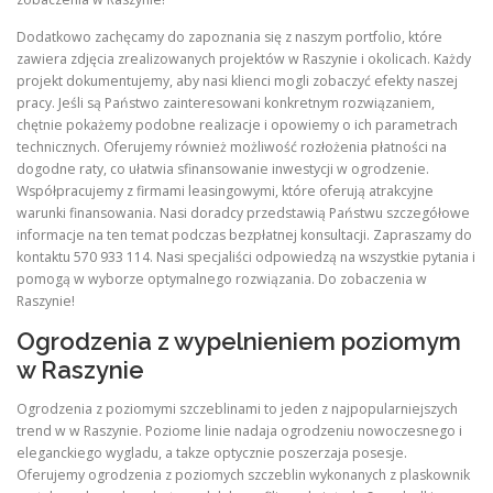
Dodatkowo zachęcamy do zapoznania się z naszym portfolio, które
zawiera zdjęcia zrealizowanych projektów w Raszynie i okolicach. Każdy
projekt dokumentujemy, aby nasi klienci mogli zobaczyć efekty naszej
pracy. Jeśli są Państwo zainteresowani konkretnym rozwiązaniem,
chętnie pokażemy podobne realizacje i opowiemy o ich parametrach
technicznych. Oferujemy również możliwość rozłożenia płatności na
dogodne raty, co ułatwia sfinansowanie inwestycji w ogrodzenie.
Współpracujemy z firmami leasingowymi, które oferują atrakcyjne
warunki finansowania. Nasi doradcy przedstawią Państwu szczegółowe
informacje na ten temat podczas bezpłatnej konsultacji. Zapraszamy do
kontaktu 570 933 114. Nasi specjaliści odpowiedzą na wszystkie pytania i
pomogą w wyborze optymalnego rozwiązania. Do zobaczenia w
Raszynie!
Ogrodzenia z wypelnieniem poziomym
w Raszynie
Ogrodzenia z poziomymi szczeblinami to jeden z najpopularniejszych
trend w w Raszynie. Poziome linie nadaja ogrodzeniu nowoczesnego i
eleganckiego wygladu, a takze optycznie poszerzaja posesje.
Oferujemy ogrodzenia z poziomych szczeblin wykonanych z plaskownik