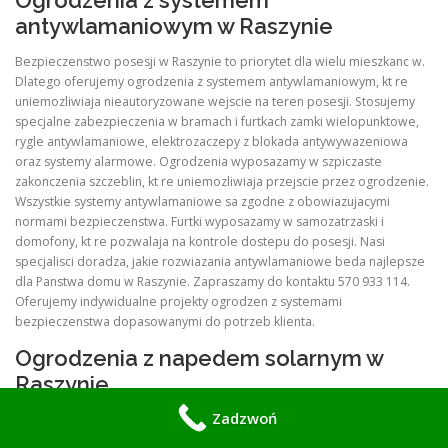
Ogrodzenia z systemem
antywlamaniowym w Raszynie
Bezpieczenstwo posesji w Raszynie to priorytet dla wielu mieszkanc w.
Dlatego oferujemy ogrodzenia z systemem antywlamaniowym, kt re
uniemozliwiaja nieautoryzowane wejscie na teren posesji. Stosujemy
specjalne zabezpieczenia w bramach i furtkach zamki wielopunktowe,
rygle antywlamaniowe, elektrozaczepy z blokada antywywazeniowa
oraz systemy alarmowe. Ogrodzenia wyposazamy w szpiczaste
zakonczenia szczeblin, kt re uniemozliwiaja przejscie przez ogrodzenie.
Wszystkie systemy antywlamaniowe sa zgodne z obowiazujacymi
normami bezpieczenstwa. Furtki wyposazamy w samozatrzaski i
domofony, kt re pozwalaja na kontrole dostepu do posesji. Nasi
specjalisci doradza, jakie rozwiazania antywlamaniowe beda najlepsze
dla Panstwa domu w Raszynie. Zapraszamy do kontaktu 570 933 114.
Oferujemy indywidualne projekty ogrodzen z systemami
bezpieczenstwa dopasowanymi do potrzeb klienta.
Ogrodzenia z napedem solarnym w
Raszynie
Zadzwoń
Nowoczesne ogrodzenia w Raszynie moga byc wyposazone w napedy
solarne, kt re wykorzystuja energie sloneczna do zasilania bram