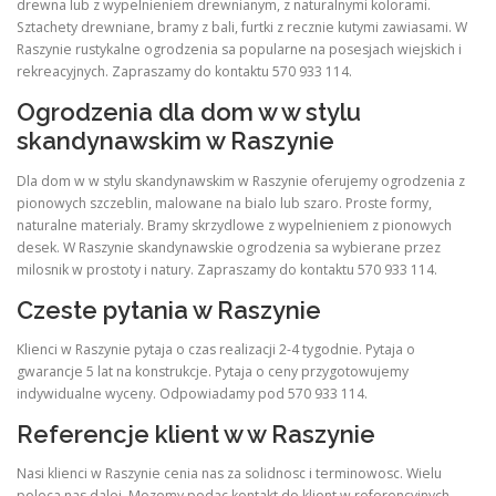
drewna lub z wypelnieniem drewnianym, z naturalnymi kolorami.
Sztachety drewniane, bramy z bali, furtki z recznie kutymi zawiasami. W
Raszynie rustykalne ogrodzenia sa popularne na posesjach wiejskich i
rekreacyjnych. Zapraszamy do kontaktu 570 933 114.
Ogrodzenia dla dom w w stylu
skandynawskim w Raszynie
Dla dom w w stylu skandynawskim w Raszynie oferujemy ogrodzenia z
pionowych szczeblin, malowane na bialo lub szaro. Proste formy,
naturalne materialy. Bramy skrzydlowe z wypelnieniem z pionowych
desek. W Raszynie skandynawskie ogrodzenia sa wybierane przez
milosnik w prostoty i natury. Zapraszamy do kontaktu 570 933 114.
Czeste pytania w Raszynie
Klienci w Raszynie pytaja o czas realizacji 2-4 tygodnie. Pytaja o
gwarancje 5 lat na konstrukcje. Pytaja o ceny przygotowujemy
indywidualne wyceny. Odpowiadamy pod 570 933 114.
Referencje klient w w Raszynie
Nasi klienci w Raszynie cenia nas za solidnosc i terminowosc. Wielu
poleca nas dalej. Mozemy podac kontakt do klient w referencyjnych.