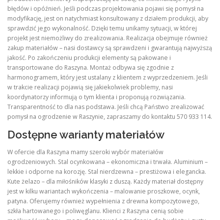
błędów i opóźnień. Jeśli podczas projektowania pojawi się pomysł na
modyfikację, jest on natychmiast konsultowany z działem produkcji, aby
sprawdzić jego wykonalność. Dzięki temu unikamy sytuacji, w której
projekt jest niemożliwy do zrealizowania. Realizacja obejmuje również
zakup materiałów – nasi dostawcy są sprawdzeni i gwarantują najwyższą
jakość. Po zakończeniu produkcji elementy są pakowane i
transportowane do Raszyna. Montaż odbywa się zgodnie z
harmonogramem, który jest ustalany z klientem z wyprzedzeniem. Jeśli
w trakcie realizacji pojawią się jakiekolwiek problemy, nasi
koordynatorzy informują o tym klienta i proponują rozwiązania.
Transparentność to dla nas podstawa. Jeśli chcą Państwo zrealizować
pomysł na ogrodzenie w Raszynie, zapraszamy do kontaktu 570 933 114.
Dostępne warianty materiałów
W ofercie dla Raszyna mamy szeroki wybór materiałów
ogrodzeniowych. Stal ocynkowana – ekonomiczna i trwała. Aluminium –
lekkie i odporne na korozję. Stal nierdzewna – prestiżowa i elegancka.
Kute żelazo – dla miłośników klasyki z duszą. Każdy materiał dostępny
jest w kilku wariantach wykończenia – malowanie proszkowe, ocynk,
patyna. Oferujemy również wypełnienia z drewna kompozytowego,
szkła hartowanego i poliwęglanu. Klienci z Raszyna cenią sobie