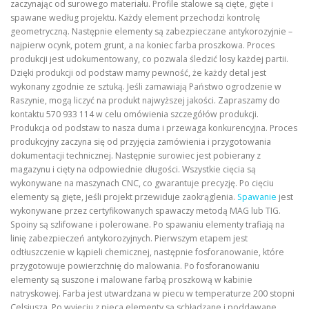
zaczynając od surowego materiału. Profile stalowe są cięte, gięte i
spawane według projektu. Każdy element przechodzi kontrolę
geometryczną. Następnie elementy są zabezpieczane antykorozyjnie –
najpierw ocynk, potem grunt, a na koniec farba proszkowa. Proces
produkcji jest udokumentowany, co pozwala śledzić losy każdej partii.
Dzięki produkcji od podstaw mamy pewność, że każdy detal jest
wykonany zgodnie ze sztuką. Jeśli zamawiają Państwo ogrodzenie w
Raszynie, mogą liczyć na produkt najwyższej jakości. Zapraszamy do
kontaktu 570 933 114 w celu omówienia szczegółów produkcji.
Produkcja od podstaw to nasza duma i przewaga konkurencyjna. Proces
produkcyjny zaczyna się od przyjęcia zamówienia i przygotowania
dokumentacji technicznej. Następnie surowiec jest pobierany z
magazynu i cięty na odpowiednie długości. Wszystkie cięcia są
wykonywane na maszynach CNC, co gwarantuje precyzję. Po cięciu
elementy są gięte, jeśli projekt przewiduje zaokrąglenia.
Spawanie
jest
wykonywane przez certyfikowanych spawaczy metodą MAG lub TIG.
Spoiny są szlifowane i polerowane. Po spawaniu elementy trafiają na
linię zabezpieczeń antykorozyjnych. Pierwszym etapem jest
odtłuszczenie w kąpieli chemicznej, następnie fosforanowanie, które
przygotowuje powierzchnię do malowania. Po fosforanowaniu
elementy są suszone i malowane farbą proszkową w kabinie
natryskowej. Farba jest utwardzana w piecu w temperaturze 200 stopni
Celsjusza. Po wyjęciu z pieca elementy są schładzane i poddawane