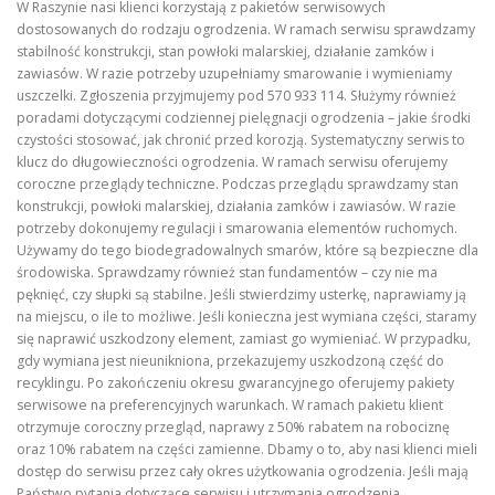
W Raszynie nasi klienci korzystają z pakietów serwisowych
dostosowanych do rodzaju ogrodzenia. W ramach serwisu sprawdzamy
stabilność konstrukcji, stan powłoki malarskiej, działanie zamków i
zawiasów. W razie potrzeby uzupełniamy smarowanie i wymieniamy
uszczelki. Zgłoszenia przyjmujemy pod 570 933 114. Służymy również
poradami dotyczącymi codziennej pielęgnacji ogrodzenia – jakie środki
czystości stosować, jak chronić przed korozją. Systematyczny serwis to
klucz do długowieczności ogrodzenia. W ramach serwisu oferujemy
coroczne przeglądy techniczne. Podczas przeglądu sprawdzamy stan
konstrukcji, powłoki malarskiej, działania zamków i zawiasów. W razie
potrzeby dokonujemy regulacji i smarowania elementów ruchomych.
Używamy do tego biodegradowalnych smarów, które są bezpieczne dla
środowiska. Sprawdzamy również stan fundamentów – czy nie ma
pęknięć, czy słupki są stabilne. Jeśli stwierdzimy usterkę, naprawiamy ją
na miejscu, o ile to możliwe. Jeśli konieczna jest wymiana części, staramy
się naprawić uszkodzony element, zamiast go wymieniać. W przypadku,
gdy wymiana jest nieunikniona, przekazujemy uszkodzoną część do
recyklingu. Po zakończeniu okresu gwarancyjnego oferujemy pakiety
serwisowe na preferencyjnych warunkach. W ramach pakietu klient
otrzymuje coroczny przegląd, naprawy z 50% rabatem na robociznę
oraz 10% rabatem na części zamienne. Dbamy o to, aby nasi klienci mieli
dostęp do serwisu przez cały okres użytkowania ogrodzenia. Jeśli mają
Państwo pytania dotyczące serwisu i utrzymania ogrodzenia,