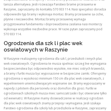
tansza alternatywa. Jesli rozwazaja Panstwo brame przesuwna w
Raszynie, zapraszamy do kontaktu 570 933 114. Nasi specjalisci doradza
odpowiedni typ bramy i wykonaja montaz. Bramy przesuwne sa ciche,
plynne i niezawodne. Montaz bramy przesuwnej wymaga
przygotowania fundamentu i doprowadzenia zasilania nasi monterzy
wykonaja wszystkie niezbedne prace. W razie pytan zapraszamy pod
570 933 114.
Ogrodzenia dla szk l i plac wek
oswiatowych w Raszynie
W Raszynie realizujemy ogrodzenia dla szk l, przedszkoli i innych plac
wek oswiatowych. Ogrodzenia te musza spelniac szczeg lne wymagania
bezpieczenstwa byc odpowiednio wysokie, nie miec ostrych krawedzi,
a bramy i furtki musza byc wyposazone w bezpieczne zamki. Oferujemy
ogrodzenia o wysokosci minimum 150 cm dla plac wek oswiatowych, z
wypelnieniem uniemozliwiajacym wspinanie sie. Bramy wyposazamy w
napedy z pilotem dla personelu oraz domofon dla gosci. Furtki w
ogrodzeniach szkolnych musza miec samozatrzaski i byc otwierane tylko
od wewnatrz. W Raszynie mamy doswiadczenie w realizacji ogrodzen
dla plac wek oswiatowych znamy przepisy i wymagania. Jesli szukaja
Panstwo ogrodzenia dla szkoly lub przedszkola w Raszynie, zapraszamy