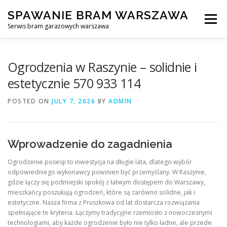
Skip
SPAWANIE BRAM WARSZAWA
to
Menu
content
Serwis bram garażowych warszawa
SPAWANIE BRAM GARAŻOWYCH I OGRODZEŃ WARSZAWA
Ogrodzenia w Raszynie – solidnie i
estetycznie 570 933 114
AWARYJNE OTWIERANIE BRAM
BLOG
KONTAKT
POSTED ON
JULY 7, 2026
BY
ADMIN
Wprowadzenie do zagadnienia
Ogrodzenie posesji to inwestycja na długie lata, dlatego wybór
odpowiedniego wykonawcy powinien być przemyślany. W Raszynie,
gdzie łączy się podmiejski spokój z łatwym dostępem do Warszawy,
mieszkańcy poszukują ogrodzeń, które są zarówno solidne, jak i
estetyczne. Nasza firma z Pruszkowa od lat dostarcza rozwiązania
spełniające te kryteria. Łączymy tradycyjne rzemiosło z nowoczesnymi
technologiami, aby każde ogrodzenie było nie tylko ładne, ale przede