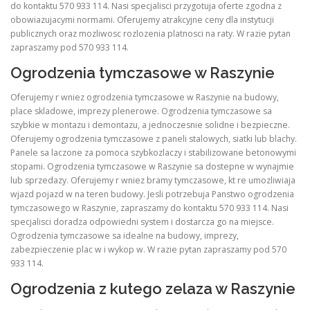
do kontaktu 570 933 114. Nasi specjalisci przygotuja oferte zgodna z
obowiazujacymi normami. Oferujemy atrakcyjne ceny dla instytucji
publicznych oraz mozliwosc rozlozenia platnosci na raty. W razie pytan
zapraszamy pod 570 933 114.
Ogrodzenia tymczasowe w Raszynie
Oferujemy r wniez ogrodzenia tymczasowe w Raszynie na budowy,
place skladowe, imprezy plenerowe. Ogrodzenia tymczasowe sa
szybkie w montazu i demontazu, a jednoczesnie solidne i bezpieczne.
Oferujemy ogrodzenia tymczasowe z paneli stalowych, siatki lub blachy.
Panele sa laczone za pomoca szybkozlaczy i stabilizowane betonowymi
stopami. Ogrodzenia tymczasowe w Raszynie sa dostepne w wynajmie
lub sprzedazy. Oferujemy r wniez bramy tymczasowe, kt re umozliwiaja
wjazd pojazd w na teren budowy. Jesli potrzebuja Panstwo ogrodzenia
tymczasowego w Raszynie, zapraszamy do kontaktu 570 933 114. Nasi
specjalisci doradza odpowiedni system i dostarcza go na miejsce.
Ogrodzenia tymczasowe sa idealne na budowy, imprezy,
zabezpieczenie plac w i wykop w. W razie pytan zapraszamy pod 570
933 114.
Ogrodzenia z kutego zelaza w Raszynie