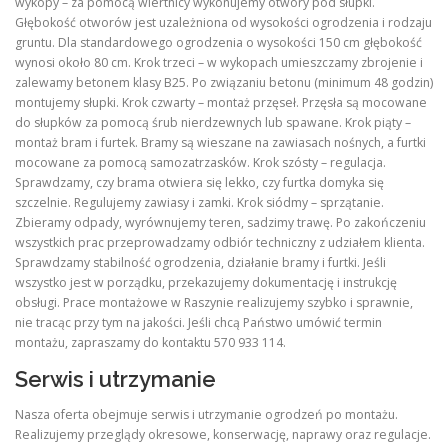
wykopy – za pomocą wiertnicy wykonujemy otwory pod słupki.
Głębokość otworów jest uzależniona od wysokości ogrodzenia i rodzaju
gruntu. Dla standardowego ogrodzenia o wysokości 150 cm głębokość
wynosi około 80 cm. Krok trzeci – w wykopach umieszczamy zbrojenie i
zalewamy betonem klasy B25. Po związaniu betonu (minimum 48 godzin)
montujemy słupki. Krok czwarty – montaż przęseł. Przęsła są mocowane
do słupków za pomocą śrub nierdzewnych lub spawane. Krok piąty –
montaż bram i furtek. Bramy są wieszane na zawiasach nośnych, a furtki
mocowane za pomocą samozatrzasków. Krok szósty – regulacja.
Sprawdzamy, czy brama otwiera się lekko, czy furtka domyka się
szczelnie. Regulujemy zawiasy i zamki. Krok siódmy – sprzątanie.
Zbieramy odpady, wyrównujemy teren, sadzimy trawę. Po zakończeniu
wszystkich prac przeprowadzamy odbiór techniczny z udziałem klienta.
Sprawdzamy stabilność ogrodzenia, działanie bramy i furtki. Jeśli
wszystko jest w porządku, przekazujemy dokumentację i instrukcję
obsługi. Prace montażowe w Raszynie realizujemy szybko i sprawnie,
nie tracąc przy tym na jakości. Jeśli chcą Państwo umówić termin
montażu, zapraszamy do kontaktu 570 933 114.
Serwis i utrzymanie
Nasza oferta obejmuje serwis i utrzymanie ogrodzeń po montażu.
Realizujemy przeglądy okresowe, konserwację, naprawy oraz regulacje.