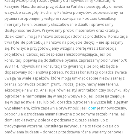
Każdą współpracę rozpoczynamy od indywidualnej konsultacji w
Raszynie. Nasz doradca przyjeżdża na Państwa posesję, aby omówić
wszystkie szczegóły. Słuchamy Państwa pomysłów, odpowiadamy na
pytania i proponujemy wstępne rozwiązania. Podczas konsultacji
mierzymy teren, oceniamy ukształtowanie działki i sprawdzamy
dostępność mediów. Przywozimy próbki materiałów oraz katalogi,
dzięki czemu mogą Państwo zobaczyć i dotknąć produktów. Konsultacja
trwa tyle, ile potrzebują Państwo na podjęcie decyzji – nie spieszymy
się. Po wizycie przygotowujemy wstępną ofertę wraz z koncepcją
projektową. Całość jest bezpłatna i niezobowiązująca. Jeśli po
konsultacji pojawią się dodatkowe pytania, zapraszamy pod numer 570
933 114. Indywidualna konsultacja to gwarancja, że projekt będzie
dopasowany do Państwa potrzeb. Podczas konsultacji doradca zwraca
uwagę na wiele aspektów, które mogą umknąć osobie niezwiązanej z
branżą. Sprawdza poziom gruntu, rodzaj gleby, nachylenie terenu,
ekspozycję na wiatr. Analizuje również styl architektoniczny budynku, aby
ogrodzenie harmonijnie się w niego wpisywało. Jeśli posesja znajduje
się w sąsiedztwie lasu lub pól, doradza ogrodzenia wyższe lub z gęstym
wypełnieniem, które zapewnią prywatność. Jeśli
dom
jest nowoczesny,
proponuje ogrodzenia minimalistyczne z poziomymi szczeblinami. Jeśli
dom jest klasyczny, poleca ogrodzenia z kutego żelaza lub z
tradycyjnymi wzorami. Konsultacja indywidualna to także okazja do
omówienia budżetu – doradca przedstawia różne warianty cenowe i