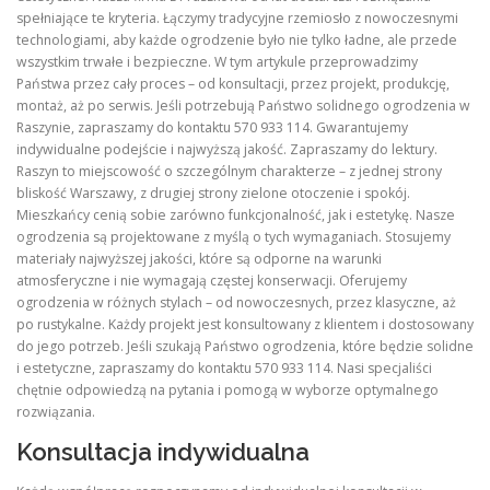
spełniające te kryteria. Łączymy tradycyjne rzemiosło z nowoczesnymi
technologiami, aby każde ogrodzenie było nie tylko ładne, ale przede
wszystkim trwałe i bezpieczne. W tym artykule przeprowadzimy
Państwa przez cały proces – od konsultacji, przez projekt, produkcję,
montaż, aż po serwis. Jeśli potrzebują Państwo solidnego ogrodzenia w
Raszynie, zapraszamy do kontaktu 570 933 114. Gwarantujemy
indywidualne podejście i najwyższą jakość. Zapraszamy do lektury.
Raszyn to miejscowość o szczególnym charakterze – z jednej strony
bliskość Warszawy, z drugiej strony zielone otoczenie i spokój.
Mieszkańcy cenią sobie zarówno funkcjonalność, jak i estetykę. Nasze
ogrodzenia są projektowane z myślą o tych wymaganiach. Stosujemy
materiały najwyższej jakości, które są odporne na warunki
atmosferyczne i nie wymagają częstej konserwacji. Oferujemy
ogrodzenia w różnych stylach – od nowoczesnych, przez klasyczne, aż
po rustykalne. Każdy projekt jest konsultowany z klientem i dostosowany
do jego potrzeb. Jeśli szukają Państwo ogrodzenia, które będzie solidne
i estetyczne, zapraszamy do kontaktu 570 933 114. Nasi specjaliści
chętnie odpowiedzą na pytania i pomogą w wyborze optymalnego
rozwiązania.
Konsultacja indywidualna