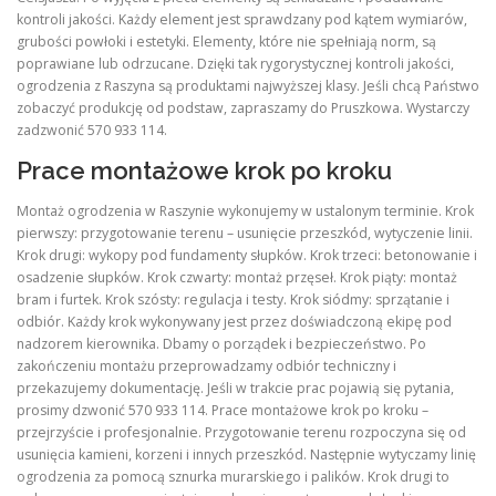
kontroli jakości. Każdy element jest sprawdzany pod kątem wymiarów,
grubości powłoki i estetyki. Elementy, które nie spełniają norm, są
poprawiane lub odrzucane. Dzięki tak rygorystycznej kontroli jakości,
ogrodzenia z Raszyna są produktami najwyższej klasy. Jeśli chcą Państwo
zobaczyć produkcję od podstaw, zapraszamy do Pruszkowa. Wystarczy
zadzwonić 570 933 114.
Prace montażowe krok po kroku
Montaż ogrodzenia w Raszynie wykonujemy w ustalonym terminie. Krok
pierwszy: przygotowanie terenu – usunięcie przeszkód, wytyczenie linii.
Krok drugi: wykopy pod fundamenty słupków. Krok trzeci: betonowanie i
osadzenie słupków. Krok czwarty: montaż przęseł. Krok piąty: montaż
bram i furtek. Krok szósty: regulacja i testy. Krok siódmy: sprzątanie i
odbiór. Każdy krok wykonywany jest przez doświadczoną ekipę pod
nadzorem kierownika. Dbamy o porządek i bezpieczeństwo. Po
zakończeniu montażu przeprowadzamy odbiór techniczny i
przekazujemy dokumentację. Jeśli w trakcie prac pojawią się pytania,
prosimy dzwonić 570 933 114. Prace montażowe krok po kroku –
przejrzyście i profesjonalnie. Przygotowanie terenu rozpoczyna się od
usunięcia kamieni, korzeni i innych przeszkód. Następnie wytyczamy linię
ogrodzenia za pomocą sznurka murarskiego i palików. Krok drugi to