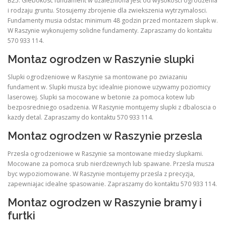
B25. Glebokosc fundament w uzalezniona jest od wysokosci ogrodzenia
i rodzaju gruntu. Stosujemy zbrojenie dla zwiekszenia wytrzymalosci.
Fundamenty musia odstac minimum 48 godzin przed montazem slupk w.
W Raszynie wykonujemy solidne fundamenty. Zapraszamy do kontaktu
570 933 114.
Montaz ogrodzen w Raszynie slupki
Slupki ogrodzeniowe w Raszynie sa montowane po zwiazaniu
fundament w. Slupki musza byc idealnie pionowe uzywamy poziomicy
laserowej. Slupki sa mocowane w betonie za pomoca kotew lub
bezposredniego osadzenia. W Raszynie montujemy slupki z dbaloscia o
kazdy detal. Zapraszamy do kontaktu 570 933 114.
Montaz ogrodzen w Raszynie przesla
Przesla ogrodzeniowe w Raszynie sa montowane miedzy slupkami.
Mocowane za pomoca srub nierdzewnych lub spawane. Przesla musza
byc wypoziomowane. W Raszynie montujemy przesla z precyzja,
zapewniajac idealne spasowanie. Zapraszamy do kontaktu 570 933 114.
Montaz ogrodzen w Raszynie bramy i
furtki