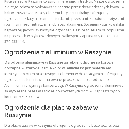
Kute zelazo w Raszynie to synonim elegancji i tradycji. Nasze ogrodzenia
z kutego zelaza sa wykonywane recznie przez doswiadczonych kowali w
hali w Pruszkowie. Kazdy element kuty jest unikalny. Oferujemy
ogrodzenia z kutymi bramami, furtkami i przeslami, zdobione motywami
roslinnymi, geometrycznymi lub abstrakcyjnymi. Stosujemy stal kowalska
najwyzszej jakosci. W Raszynie ogrodzenia z kutego zelaza sa popularne
na posesjach w stylu dworkowym i willowym. Zapraszamy do kontaktu
570 933 114.
Ogrodzenia z aluminium w Raszynie
Ogrodzenia aluminiowe w Raszynie sa lekkie, odporne na korozje i
dostepne w szerokiej gamie kolor w. Aluminium jest materialem
idealnym do bram przesuwnych i element w dekoracyjnych. Oferujemy
ogrodzenia aluminiowe malowane proszkowo lub anodowane.
Aluminium nie wymaga konserwacji. W Raszynie ogrodzenia aluminiowe
sa wybierane przez wlascicieli nowoczesnych dom w. Zapraszamy do
kontaktu 570 933 114.
Ogrodzenia dla plac w zabaw w
Raszynie
Dla plac w zabaw w Raszynie oferujemy ogrodzenia bezpieczne, bez