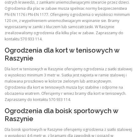
ostrych krawedzi, z zamkami uniemozliwiajacymi otwarcie przez dzieci.
Ogrodzenia dla plac w zabaw musza spelniac normy bezpieczenstwa
PN-EN 1176 i PN-EN 1177. Oferujemy ogrodzenia o wysokosci minimum
120 cm, z wypelnieniem uniemozliwiajacym wspinanie sie. Bramy
wyposazamy w zamki z kluczem lub samozatrzaski. W Raszynie
zrealizowalismy ogrodzenia dla kilku plac w zabaw. Zapraszamy do
kontaktu 570 933 114.
Ogrodzenia dla kort w tenisowych w
Raszynie
Dla kort w tenisowych w Raszynie oferujemy ogrodzenia z siatki stalowej
o wysokosci minimum 3 metr w. Siatka jest napieta w ramie stalowej i
malowana proszkowo w kolorze zielonym lub antracytowym.
Ogrodzenia dla kort w tenisowych musza byc stabilne i odporne na
obciazenia wiatrem. Oferujemy r wniez bramy dla kort w tenisowych.
Zapraszamy do kontaktu 570 933 114.
Ogrodzenia dla boisk sportowych w
Raszynie
Dla boisk sportowych w Raszynie oferujemy ogrodzenia z siatki stalowej
o wysokosci 4-6 metr w, z bramami dla zawodnik w i pojazd w