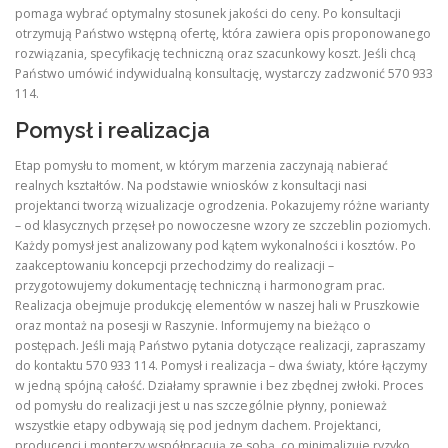
pomaga wybrać optymalny stosunek jakości do ceny. Po konsultacji
otrzymują Państwo wstępną ofertę, która zawiera opis proponowanego
rozwiązania, specyfikację techniczną oraz szacunkowy koszt. Jeśli chcą
Państwo umówić indywidualną konsultację, wystarczy zadzwonić 570 933
114.
Pomysł i realizacja
Etap pomysłu to moment, w którym marzenia zaczynają nabierać
realnych kształtów. Na podstawie wniosków z konsultacji nasi
projektanci tworzą wizualizacje ogrodzenia. Pokazujemy różne warianty
– od klasycznych przęseł po nowoczesne wzory ze szczeblin poziomych.
Każdy pomysł jest analizowany pod kątem wykonalności i kosztów. Po
zaakceptowaniu koncepcji przechodzimy do realizacji –
przygotowujemy dokumentację techniczną i harmonogram prac.
Realizacja obejmuje produkcję elementów w naszej hali w Pruszkowie
oraz montaż na posesji w Raszynie. Informujemy na bieżąco o
postępach. Jeśli mają Państwo pytania dotyczące realizacji, zapraszamy
do kontaktu 570 933 114. Pomysł i realizacja – dwa światy, które łączymy
w jedną spójną całość. Działamy sprawnie i bez zbędnej zwłoki. Proces
od pomysłu do realizacji jest u nas szczególnie płynny, ponieważ
wszystkie etapy odbywają się pod jednym dachem. Projektanci,
producenci i monterzy współpracują ze sobą, co minimalizuje ryzyko