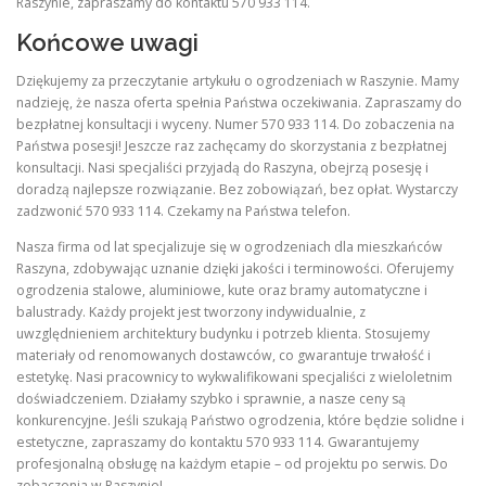
Raszynie, zapraszamy do kontaktu 570 933 114.
Końcowe uwagi
Dziękujemy za przeczytanie artykułu o ogrodzeniach w Raszynie. Mamy
nadzieję, że nasza oferta spełnia Państwa oczekiwania. Zapraszamy do
bezpłatnej konsultacji i wyceny. Numer 570 933 114. Do zobaczenia na
Państwa posesji! Jeszcze raz zachęcamy do skorzystania z bezpłatnej
konsultacji. Nasi specjaliści przyjadą do Raszyna, obejrzą posesję i
doradzą najlepsze rozwiązanie. Bez zobowiązań, bez opłat. Wystarczy
zadzwonić 570 933 114. Czekamy na Państwa telefon.
Nasza firma od lat specjalizuje się w ogrodzeniach dla mieszkańców
Raszyna, zdobywając uznanie dzięki jakości i terminowości. Oferujemy
ogrodzenia stalowe, aluminiowe, kute oraz bramy automatyczne i
balustrady. Każdy projekt jest tworzony indywidualnie, z
uwzględnieniem architektury budynku i potrzeb klienta. Stosujemy
materiały od renomowanych dostawców, co gwarantuje trwałość i
estetykę. Nasi pracownicy to wykwalifikowani specjaliści z wieloletnim
doświadczeniem. Działamy szybko i sprawnie, a nasze ceny są
konkurencyjne. Jeśli szukają Państwo ogrodzenia, które będzie solidne i
estetyczne, zapraszamy do kontaktu 570 933 114. Gwarantujemy
profesjonalną obsługę na każdym etapie – od projektu po serwis. Do
zobaczenia w Raszynie!