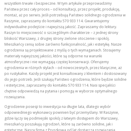
wszystkim trwałe i bezpieczne. W tym artykule przeprowadzimy
Państwa przez cały proces – od konsultacji, przez projekt, produkcję,
montaż, aż po serwis. Jeśli potrzebują Państwo solidnego ogrodzenia w
Raszynie, zapraszamy do kontaktu 570 933 114. Gwarantujemy
indywidualne podejście i najwyższą jakość. Zapraszamy do lektury.
Raszyn to miejscowość o szczególnym charakterze – z jednej strony
bliskość Warszawy, z drugiej strony zielone otoczenie i spokój.
Mieszkańcy cenią sobie zarówno funkcjonalność, jak i estetykę. Nasze
ogrodzenia są projektowane z myślą o tych wymaganiach. Stosujemy
materiały najwyższej jakości, które są odporne na warunki
atmosferyczne i nie wymagają częstej konserwacji. Oferujemy
ogrodzenia w różnych stylach – od nowoczesnych, przez klasyczne, aż
po rustykalne. Każdy projekt jest konsultowany z klientem i dostosowany
do jego potrzeb. Jeśli szukają Państwo ogrodzenia, które będzie solidne
i estetyczne, zapraszamy do kontaktu 570 933 114. Nasi specjaliści
chętnie odpowiedzą na pytania i pomogą w wyborze optymalnego
rozwiązania.
Ogrodzenie posesji to inwestycja na długie lata, dlatego wybór
odpowiedniego wykonawcy powinien być przemyślany. W Raszynie,
gdzie łączy się podmiejski spokój z łatwym dostępem do Warszawy,
mieszkańcy poszukują ogrodzeń, które są zarówno solidne, jak i
estetyczne. Nasza firma z Pruszkowa od lat dostarcza rozwiązania