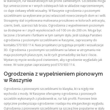
w stalowych, rur kwadratowych lub profili zamknietych. Szczebelki moga
byc umieszczone w r wnych odstepach lub w ukladzie naprzemiennym,
co daje ciekawy efekt wizualny. W Raszynie ogrodzenia z poziomymi
szczeblinami sa wybierane przez wlascicieli nowoczesnych dom w i willi.
Stosujemy stal ocynkowana malowana proszkowo w kolorach antracytu,
czerni, bieli, szarosci lub brazu. Ogrodzenia z wypelnieniem poziomym
sa dostepne w r znych wysokosciach od 100 cm do 200 cm. Moga byc
laczone z bramami i furtkami w tym samym stylu. Jesli szukaja Panstwo
ogrodzenia z poziomymi szczeblinami w Raszynie, zapraszamy do
kontaktu 570 933 114. Nasi projektanci przygotuja projekt i wizualizacje
3D. Ogrodzenia z poziomymi szczeblinami sa latwe w utrzymaniu nie
maja poziomych plaszczyzn, na kt rych gromadzilby sie kurz i liscie.
Wystarczy mycie woda pod cisnieniem, aby ogrodzenie wygladalo jak
nowe. W razie pytan zapraszamy pod 570 933 114.
Ogrodzenia z wypelnieniem pionowym
w Raszynie
Ogrodzenia z pionowymi szczeblinami to klasyka, kt ra nigdy nie
wychodzi z mody. W Raszynie oferujemy ogrodzenia z pionowych
szczeblin wykonanych z plaskownik w, rur lub profili. Pionowe linie
optycznie podwyzszaja ogrodzenie i nadaja mu eleganckiego wygladu.
Ogrodzenia z pionowymi szczeblinami sa szczeg lnie popularne w stylu