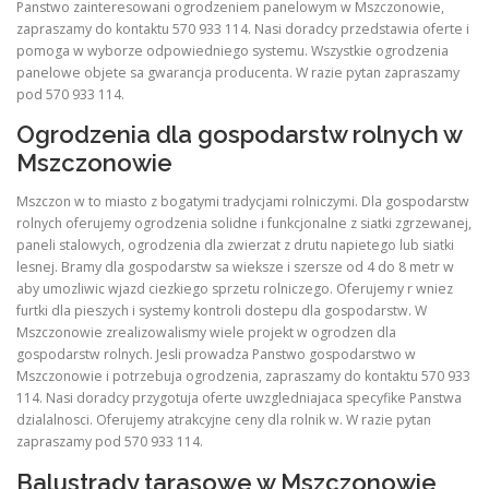
Panstwo zainteresowani ogrodzeniem panelowym w Mszczonowie,
zapraszamy do kontaktu 570 933 114. Nasi doradcy przedstawia oferte i
pomoga w wyborze odpowiedniego systemu. Wszystkie ogrodzenia
panelowe objete sa gwarancja producenta. W razie pytan zapraszamy
pod 570 933 114.
Ogrodzenia dla gospodarstw rolnych w
Mszczonowie
Mszczon w to miasto z bogatymi tradycjami rolniczymi. Dla gospodarstw
rolnych oferujemy ogrodzenia solidne i funkcjonalne z siatki zgrzewanej,
paneli stalowych, ogrodzenia dla zwierzat z drutu napietego lub siatki
lesnej. Bramy dla gospodarstw sa wieksze i szersze od 4 do 8 metr w
aby umozliwic wjazd ciezkiego sprzetu rolniczego. Oferujemy r wniez
furtki dla pieszych i systemy kontroli dostepu dla gospodarstw. W
Mszczonowie zrealizowalismy wiele projekt w ogrodzen dla
gospodarstw rolnych. Jesli prowadza Panstwo gospodarstwo w
Mszczonowie i potrzebuja ogrodzenia, zapraszamy do kontaktu 570 933
114. Nasi doradcy przygotuja oferte uwzgledniajaca specyfike Panstwa
dzialalnosci. Oferujemy atrakcyjne ceny dla rolnik w. W razie pytan
zapraszamy pod 570 933 114.
Balustrady tarasowe w Mszczonowie