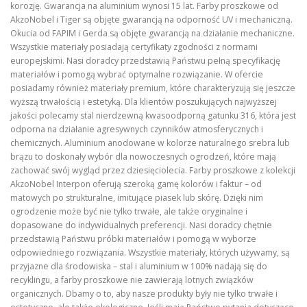
korozję. Gwarancja na aluminium wynosi 15 lat. Farby proszkowe od
AkzoNobel i Tiger są objęte gwarancją na odporność UV i mechaniczną.
Okucia od FAPIM i Gerda są objęte gwarancją na działanie mechaniczne.
Wszystkie materiały posiadają certyfikaty zgodności z normami
europejskimi. Nasi doradcy przedstawią Państwu pełną specyfikację
materiałów i pomogą wybrać optymalne rozwiązanie. W ofercie
posiadamy również materiały premium, które charakteryzują się jeszcze
wyższą trwałością i estetyką. Dla klientów poszukujących najwyższej
jakości polecamy stal nierdzewną kwasoodporną gatunku 316, która jest
odporna na działanie agresywnych czynników atmosferycznych i
chemicznych. Aluminium anodowane w kolorze naturalnego srebra lub
brązu to doskonały wybór dla nowoczesnych ogrodzeń, które mają
zachować swój wygląd przez dziesięciolecia. Farby proszkowe z kolekcji
AkzoNobel Interpon oferują szeroką gamę kolorów i faktur – od
matowych po strukturalne, imitujące piasek lub skórę. Dzięki nim
ogrodzenie może być nie tylko trwałe, ale także oryginalne i
dopasowane do indywidualnych preferencji. Nasi doradcy chętnie
przedstawią Państwu próbki materiałów i pomogą w wyborze
odpowiedniego rozwiązania. Wszystkie materiały, których używamy, są
przyjazne dla środowiska – stal i aluminium w 100% nadają się do
recyklingu, a farby proszkowe nie zawierają lotnych związków
organicznych. Dbamy o to, aby nasze produkty były nie tylko trwałe i