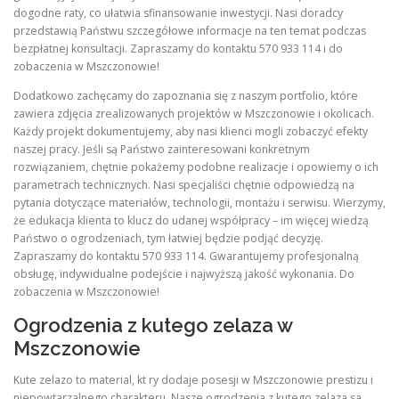
dogodne raty, co ułatwia sfinansowanie inwestycji. Nasi doradcy
przedstawią Państwu szczegółowe informacje na ten temat podczas
bezpłatnej konsultacji. Zapraszamy do kontaktu 570 933 114 i do
zobaczenia w Mszczonowie!
Dodatkowo zachęcamy do zapoznania się z naszym portfolio, które
zawiera zdjęcia zrealizowanych projektów w Mszczonowie i okolicach.
Każdy projekt dokumentujemy, aby nasi klienci mogli zobaczyć efekty
naszej pracy. Jeśli są Państwo zainteresowani konkretnym
rozwiązaniem, chętnie pokażemy podobne realizacje i opowiemy o ich
parametrach technicznych. Nasi specjaliści chętnie odpowiedzą na
pytania dotyczące materiałów, technologii, montażu i serwisu. Wierzymy,
że edukacja klienta to klucz do udanej współpracy – im więcej wiedzą
Państwo o ogrodzeniach, tym łatwiej będzie podjąć decyzję.
Zapraszamy do kontaktu 570 933 114. Gwarantujemy profesjonalną
obsługę, indywidualne podejście i najwyższą jakość wykonania. Do
zobaczenia w Mszczonowie!
Ogrodzenia z kutego zelaza w
Mszczonowie
Kute zelazo to material, kt ry dodaje posesji w Mszczonowie prestizu i
niepowtarzalnego charakteru. Nasze ogrodzenia z kutego zelaza sa