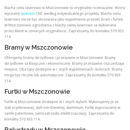
Blacha cieta laserowo w Mszczonowie to oryginalne rozwiazanie. Wzory
wycinane
laserem
CNC wedlug indywidualnego projektu. Blacha cieta
laserowo moze byc stosowana jako wypelnienie przesel, bram i furtek.
W Mszczonowie ogrodzenia z blachy cietej laserowo sa wybierane
przez klient w ceniacych oryginalnosc. Zapraszamy do kontaktu 570 933
114.
Bramy w Mszczonowie
Oferujemy bramy skrzydlowe i przesuwne w Mszczonowie. Bramy
skrzydlowe sa klasyczne i ekonomiczne. Bramy przesuwne oszczedzaja
miejsce. Oba typy dostepne w r znych wypelnieniach i kolorach. Bramy
moga byc reczne lub automatyczne. Zapraszamy do kontaktu 570 933
114.
Furtki w Mszczonowie
Furtki w Mszczonowie dostepne w r znych stylach. Wykonujemy je ze
stali ocynkowanej, stali nierdzewnej, aluminium. Furtki wyposazamy w
zamki patentowe, samozatrzaski, elektrozaczepy. Zapraszamy do
kontaktu 570 933 114.
Balustrady w Mszczonowie