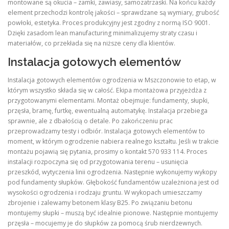
montowane są okucia – zamki, zawiasy, samozatrzaski. Na końcu każdy
element przechodzi kontrolę jakości – sprawdzane są wymiary, grubość
powłoki, estetyka. Proces produkcyjny jest zgodny z normą ISO 9001.
Dzięki zasadom lean manufacturing minimalizujemy straty czasu i
materiałów, co przekłada się na niższe ceny dla klientów.
Instalacja gotowych elementów
Instalacja gotowych elementów ogrodzenia w Mszczonowie to etap, w
którym wszystko składa się w całość. Ekipa montażowa przyjeżdża z
przygotowanymi elementami. Montaż obejmuje: fundamenty, słupki,
przęsła, bramę, furtkę, ewentualną automatykę. Instalacja przebiega
sprawnie, ale z dbałością o detale. Po zakończeniu prac
przeprowadzamy testy i odbiór. Instalacja gotowych elementów to
moment, w którym ogrodzenie nabiera realnego kształtu. Jeśli w trakcie
montażu pojawią się pytania, prosimy o kontakt 570 933 114. Proces
instalacji rozpoczyna się od przygotowania terenu – usunięcia
przeszkód, wytyczenia linii ogrodzenia. Następnie wykonujemy wykopy
pod fundamenty słupków. Głębokość fundamentów uzależniona jest od
wysokości ogrodzenia i rodzaju gruntu. W wykopach umieszczamy
zbrojenie i zalewamy betonem klasy B25. Po związaniu betonu
montujemy słupki – muszą być idealnie pionowe. Następnie montujemy
przęsła – mocujemy je do słupków za pomocą śrub nierdzewnych.