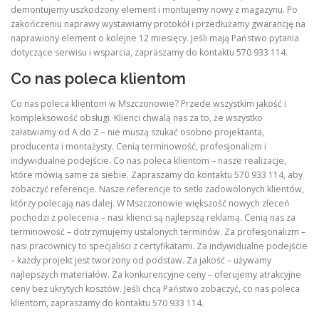
demontujemy uszkodzony element i montujemy nowy z magazynu. Po
zakończeniu naprawy wystawiamy protokół i przedłużamy gwarancję na
naprawiony element o kolejne 12 miesięcy. Jeśli mają Państwo pytania
dotyczące serwisu i wsparcia, zapraszamy do kontaktu 570 933 114.
Co nas poleca klientom
Co nas poleca klientom w Mszczonowie? Przede wszystkim jakość i
kompleksowość obsługi. Klienci chwalą nas za to, że wszystko
załatwiamy od A do Z – nie muszą szukać osobno projektanta,
producenta i montażysty. Cenią terminowość, profesjonalizm i
indywidualne podejście. Co nas poleca klientom – nasze realizacje,
które mówią same za siebie. Zapraszamy do kontaktu 570 933 114, aby
zobaczyć referencje. Nasze referencje to setki zadowolonych klientów,
którzy polecają nas dalej. W Mszczonowie większość nowych zleceń
pochodzi z polecenia – nasi klienci są najlepszą reklamą. Cenią nas za
terminowość – dotrzymujemy ustalonych terminów. Za profesjonalizm –
nasi pracownicy to specjaliści z certyfikatami. Za indywidualne podejście
– każdy projekt jest tworzony od podstaw. Za jakość – używamy
najlepszych materiałów. Za konkurencyjne ceny – oferujemy atrakcyjne
ceny bez ukrytych kosztów. Jeśli chcą Państwo zobaczyć, co nas poleca
klientom, zapraszamy do kontaktu 570 933 114.