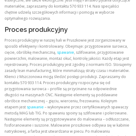
estetyczne, ale także ekologiczne. Jeśli mają Państwo pytania dotyczące
materiałów, zapraszamy do kontaktu 570 933 114. Nasi specjaliści
chętnie udzielą szczegółowych informacji i pomogą w wyborze
optymalnego rozwiązania.
Proces produkcyjny
Proces produkcyjny w naszej hali w Pruszkowie jest zorganizowany w
sposób efektywny i kontrolowany. Obejmuje: przygotowanie surowca,
cięcie, obróbkę mechaniczną,
spawanie
, szlifowanie, przygotowanie
powierzchni, malowanie, montaż okuć, kontrolę jakości. Każdy etap jest
rejestrowany. Proces produkcyjny jest zgodny z normami ISO. Stosujemy
zasady lean manufacturing, które minimalizują straty czasu i materiałów.
Klienci z Mszczonowa mogą śledzić postęp produkcji. Zapraszamy do
kontaktu 570 933 114. Proces produkcyjny rozpoczyna się od
przygotowania surowca – profile są przycinane na odpowiednie
długości na maszynach CNC. Następnie elementy są poddawane
obróbce mechanicznej – gięciu, wierceniu, frezowaniu. Kolejnym
etapem jest
spawanie
– wykonywane przez certyfikowanych spawaczy
metodą MAG lub TIG. Po spawaniu spoiny są szlifowane i polerowane.
Następnie elementy są przygotowywane do malowania – odtłuszczane,
fosforanowane i suszone. Malowanie proszkowe odbywa się w kabinie
natryskowej, a farba jest utwardzana w piecu. Po malowaniu