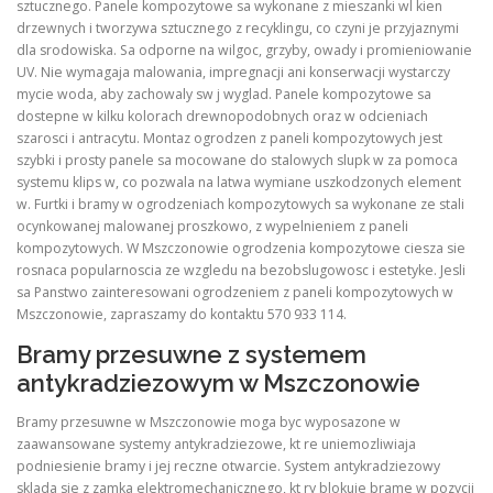
sztucznego. Panele kompozytowe sa wykonane z mieszanki wl kien
drzewnych i tworzywa sztucznego z recyklingu, co czyni je przyjaznymi
dla srodowiska. Sa odporne na wilgoc, grzyby, owady i promieniowanie
UV. Nie wymagaja malowania, impregnacji ani konserwacji wystarczy
mycie woda, aby zachowaly sw j wyglad. Panele kompozytowe sa
dostepne w kilku kolorach drewnopodobnych oraz w odcieniach
szarosci i antracytu. Montaz ogrodzen z paneli kompozytowych jest
szybki i prosty panele sa mocowane do stalowych slupk w za pomoca
systemu klips w, co pozwala na latwa wymiane uszkodzonych element
w. Furtki i bramy w ogrodzeniach kompozytowych sa wykonane ze stali
ocynkowanej malowanej proszkowo, z wypelnieniem z paneli
kompozytowych. W Mszczonowie ogrodzenia kompozytowe ciesza sie
rosnaca popularnoscia ze wzgledu na bezobslugowosc i estetyke. Jesli
sa Panstwo zainteresowani ogrodzeniem z paneli kompozytowych w
Mszczonowie, zapraszamy do kontaktu 570 933 114.
Bramy przesuwne z systemem
antykradziezowym w Mszczonowie
Bramy przesuwne w Mszczonowie moga byc wyposazone w
zaawansowane systemy antykradziezowe, kt re uniemozliwiaja
podniesienie bramy i jej reczne otwarcie. System antykradziezowy
sklada sie z zamka elektromechanicznego, kt ry blokuje brame w pozycji