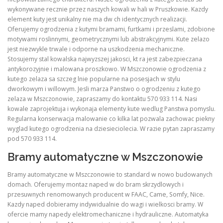
wykonywane recznie przez naszych kowali w hali w Pruszkowie. Kazdy
element kuty jest unikalny nie ma dw ch identycznych realizacji.
Oferujemy ogrodzenia z kutymi bramami, furtkami i przeslami, zdobione
motywami roslinnymi, geometrycznymi lub abstrakcyjnymi. Kute zelazo
jest niezwykle trwale i odporne na uszkodzenia mechaniczne.
Stosujemy stal kowalska najwyzszej jakosci, kt ra jest zabezpieczana
antykorozyjnie i malowana proszkowo. W Mszczonowie ogrodzenia z
kutego zelaza sa szczeg lnie popularne na posesjach w stylu
dworkowym i willowym. Jesli marza Panstwo o ogrodzeniu z kutego
zelaza w Mszczonowie, zapraszamy do kontaktu 570 933 114. Nasi
kowale zaprojektuja i wykonaja elementy kute wedlug Panstwa pomyslu.
Regularna konserwacja malowanie co kilka lat pozwala zachowac piekny
wyglad kutego ogrodzenia na dziesieciolecia. W razie pytan zapraszamy
pod 570 933 114.
Bramy automatyczne w Mszczonowie
Bramy automatyczne w Mszczonowie to standard w nowo budowanych
domach. Oferujemy montaz naped w do bram skrzydlowych i
przesuwnych renomowanych producent w FAAC, Came, Somfy, Nice.
Kazdy naped dobieramy indywidualnie do wagi i wielkosci bramy. W
ofercie mamy napedy elektromechaniczne i hydrauliczne. Automatyka