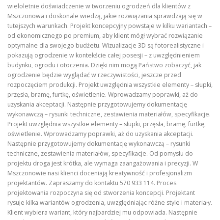
wieloletnie doświadczenie w tworzeniu ogrodzeń dla klientów z
Mszczonowa i doskonale wiedzą, jakie rozwiązania sprawdzają się w
tutejszych warunkach. Projekt koncepcyjny powstaje w kilku wariantach –
od ekonomicznego po premium, aby klient mógł wybrać rozwiązanie
optymalne dla swojego budżetu. Wizualizacje 3D są fotorealistyczne i
pokazują ogrodzenie w kontekście całej posesji – z uwzględnieniem
budynku, ogrodu i otoczenia. Dzięki nim mogą Państwo zobaczyć, jak
ogrodzenie będzie wyglądać w rzeczywistości, jeszcze przed
rozpoczęciem produkcji. Projekt uwzględnia wszystkie elementy – słupki,
przęsła, bramę, furtkę, oświetlenie. Wprowadzamy poprawki, aż do
uzyskania akceptacji. Następnie przygotowujemy dokumentację
wykonawczą – rysunki techniczne, zestawienia materiałów, specyfikacje.
Projekt uwzględnia wszystkie elementy – słupki, przęsła, bramę, furtkę,
oświetlenie. Wprowadzamy poprawki, aż do uzyskania akceptacji.
Następnie przygotowujemy dokumentację wykonawczą – rysunki
techniczne, zestawienia materiałów, specyfikacje. Od pomysłu do
projektu droga jest krótka, ale wymaga zaangażowania i precyzji. W
Mszczonowie nasi klienci doceniają kreatywność i profesjonalizm
projektantów. Zapraszamy do kontaktu 570 933 114. Proces
projektowania rozpoczyna się od stworzenia koncepcji. Projektant
rysuje kilka wariantów ogrodzenia, uwzględniając różne style i materiały.
Klient wybiera wariant, który najbardziej mu odpowiada. Następnie