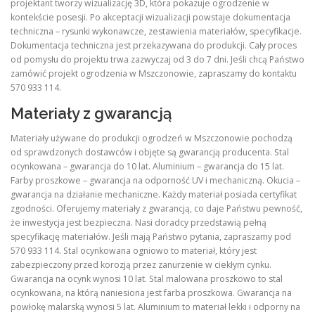
projektant tworzy wizualizację 3D, która pokazuje ogrodzenie w
kontekście posesji. Po akceptacji wizualizacji powstaje dokumentacja
techniczna – rysunki wykonawcze, zestawienia materiałów, specyfikacje.
Dokumentacja techniczna jest przekazywana do produkcji. Cały proces
od pomysłu do projektu trwa zazwyczaj od 3 do 7 dni. Jeśli chcą Państwo
zamówić projekt ogrodzenia w Mszczonowie, zapraszamy do kontaktu
570 933 114.
Materiały z gwarancją
Materiały używane do produkcji ogrodzeń w Mszczonowie pochodzą
od sprawdzonych dostawców i objęte są gwarancją producenta. Stal
ocynkowana – gwarancja do 10 lat. Aluminium – gwarancja do 15 lat.
Farby proszkowe – gwarancja na odporność UV i mechaniczną. Okucia –
gwarancja na działanie mechaniczne. Każdy materiał posiada certyfikat
zgodności. Oferujemy materiały z gwarancją, co daje Państwu pewność,
że inwestycja jest bezpieczna. Nasi doradcy przedstawią pełną
specyfikację materiałów. Jeśli mają Państwo pytania, zapraszamy pod
570 933 114. Stal ocynkowana ogniowo to materiał, który jest
zabezpieczony przed korozją przez zanurzenie w ciekłym cynku.
Gwarancja na ocynk wynosi 10 lat. Stal malowana proszkowo to stal
ocynkowana, na którą naniesiona jest farba proszkowa. Gwarancja na
powłokę malarską wynosi 5 lat. Aluminium to materiał lekki i odporny na