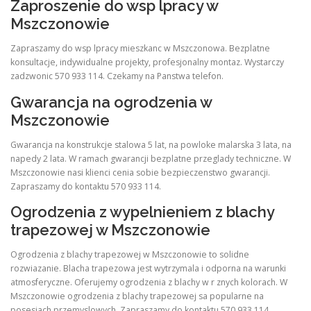
Zaproszenie do wsp lpracy w
Mszczonowie
Zapraszamy do wsp lpracy mieszkanc w Mszczonowa. Bezplatne
konsultacje, indywidualne projekty, profesjonalny montaz. Wystarczy
zadzwonic 570 933 114. Czekamy na Panstwa telefon.
Gwarancja na ogrodzenia w
Mszczonowie
Gwarancja na konstrukcje stalowa 5 lat, na powloke malarska 3 lata, na
napedy 2 lata. W ramach gwarancji bezplatne przeglady techniczne. W
Mszczonowie nasi klienci cenia sobie bezpieczenstwo gwarancji.
Zapraszamy do kontaktu 570 933 114.
Ogrodzenia z wypelnieniem z blachy
trapezowej w Mszczonowie
Ogrodzenia z blachy trapezowej w Mszczonowie to solidne
rozwiazanie. Blacha trapezowa jest wytrzymala i odporna na warunki
atmosferyczne. Oferujemy ogrodzenia z blachy w r znych kolorach. W
Mszczonowie ogrodzenia z blachy trapezowej sa popularne na
posesjach przemyslowych. Zapraszamy do kontaktu 570 933 114.