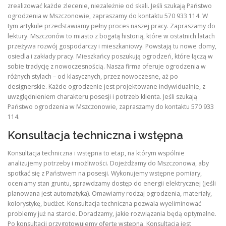
zrealizować każde zlecenie, niezależnie od skali. Jeśli szukają Państwo
ogrodzenia w Mszczonowie, zapraszamy do kontaktu 570 933 114. W
tym artykule przedstawiamy pełny proces naszej pracy. Zapraszamy do
lektury. Mszczonów to miasto z bogatą historią, które w ostatnich latach
przeżywa rozwój gospodarczy i mieszkaniowy. Powstają tu nowe domy,
osiedla i zakłady pracy. Mieszkańcy poszukują ogrodzeń, które łączą w
sobie tradycję z nowoczesnością. Nasza firma oferuje ogrodzenia w
różnych stylach – od klasycznych, przez nowoczesne, aż po
designerskie. Każde ogrodzenie jest projektowane indywidualnie, z
uwzględnieniem charakteru posesji i potrzeb klienta. Jeśli szukają
Państwo ogrodzenia w Mszczonowie, zapraszamy do kontaktu 570 933
114.
Konsultacja techniczna i wstępna
Konsultacja techniczna i wstępna to etap, na którym wspólnie
analizujemy potrzeby i możliwości. Dojeżdżamy do Mszczonowa, aby
spotkać się z Państwem na posesji. Wykonujemy wstępne pomiary,
oceniamy stan gruntu, sprawdzamy dostęp do energii elektrycznej (jeśli
planowana jest automatyka). Omawiamy rodzaj ogrodzenia, materiały,
kolorystykę, budżet. Konsultacja techniczna pozwala wyeliminować
problemy już na starcie. Doradzamy, jakie rozwiązania będą optymalne.
Po konsultacji przygotowujemy ofertę wstępną. Konsultacja jest