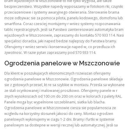
bram wjazdowych w Mszczonowie to nie tylko wygoda, ale takze
bezpieczenstwo. Wszystkie napedy wyposazamy w fotokom rki, czujniki
przeciazeniowe i systemy awaryjnego otwierania. Sterowanie brama
moze odbywac sie za pomoca pilota, panelu kodowego, domofonu lub
smartfona. Coraz czesciej montujemy r wniez systemy rozpoznawania
tablic rejestracyjnych. Jesli sa Panstwo zainteresowani automatyka bram
wjazdowych w Mszczonowie, zapraszamy do kontaktu 570 933 114. Nasi
specjalisci doradza, jaki naped bedzie najlepszy do Panstwa bramy.
Oferujemy r wniez serwis i konserwacje naped w, co przedluza ich
zywotnosc. W razie pytan zapraszamy pod 570 933 114.
Ogrodzenia panelowe w Mszczonowie
Dla klient w poszukujacych ekonomicznych rozwiazan oferujemy
ogrodzenia panelowe w Mszczonowie. Ogrodzenia panelowe skladaja
sie z gotowych przesel, kt re sa szybkie w montazu. Przesla sa wykonane
ze stali ocynkowanej i malowanej proszkowo. Oferujemy panele w r
znych wysokosciach od 100 cm do 200 cm oraz w kolorach z palety RAL.
Panele moga byc wypelnione szczeblinami, siatka lub blacha.
Ogrodzenia panelowe w Mszczonowie ciesza sie popularnoscia ze
wzgledu na korzystny stosunek jakosci do ceny. Montaz ogrodzen
panelowych wykonujemy w ciagu 1-2 dni. Bramy i furtki w systemie
panelowym sa dostepne w wersji recznej lub automatycznej. Jesli sa