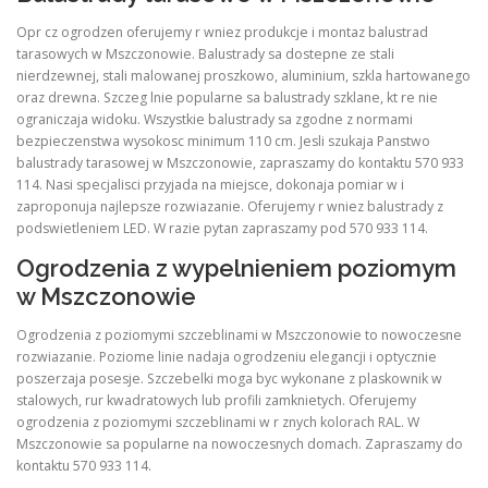
Opr cz ogrodzen oferujemy r wniez produkcje i montaz balustrad
tarasowych w Mszczonowie. Balustrady sa dostepne ze stali
nierdzewnej, stali malowanej proszkowo, aluminium, szkla hartowanego
oraz drewna. Szczeg lnie popularne sa balustrady szklane, kt re nie
ograniczaja widoku. Wszystkie balustrady sa zgodne z normami
bezpieczenstwa wysokosc minimum 110 cm. Jesli szukaja Panstwo
balustrady tarasowej w Mszczonowie, zapraszamy do kontaktu 570 933
114. Nasi specjalisci przyjada na miejsce, dokonaja pomiar w i
zaproponuja najlepsze rozwiazanie. Oferujemy r wniez balustrady z
podswietleniem LED. W razie pytan zapraszamy pod 570 933 114.
Ogrodzenia z wypelnieniem poziomym
w Mszczonowie
Ogrodzenia z poziomymi szczeblinami w Mszczonowie to nowoczesne
rozwiazanie. Poziome linie nadaja ogrodzeniu elegancji i optycznie
poszerzaja posesje. Szczebelki moga byc wykonane z plaskownik w
stalowych, rur kwadratowych lub profili zamknietych. Oferujemy
ogrodzenia z poziomymi szczeblinami w r znych kolorach RAL. W
Mszczonowie sa popularne na nowoczesnych domach. Zapraszamy do
kontaktu 570 933 114.