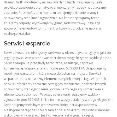
Bramy i furtki montujemy na zawiasach nośnych i regulujemy. Jeśli
projekt przewiduje automatyzację, montujemy napędy i podłączamy
zasilanie. Po zakończeniu montażu testujemy działanie bramy i
sprawdzamy stabilność ogrodzenia. Na koniec sprzątamy teren –
zbieramy odpady, wyrównujemy grunt, sadzimy trawę. Instalacja
gotowych elementów to moment, w którym ogrodzenie nabiera
realnego kształtu.
Serwis i wsparcie
Serwis i wsparcie oferujemy zarówno w okresie gwarancyjnym, jak i po
jego upływie. W Mszczonowie nasi klienci mogą liczyć na szybką pomoc.
Serwis obejmuje przeglądy techniczne, regulacje, naprawy,
konserwację. Wsparcie telefoniczne pod 570 933 114. Dysponujemy
mobilnym warsztatem, który może dojechać na miejsce. Serwis i
wsparcie to dla nas ważny element kompleksowej usługi. W ramach
serwisu oferujemy coroczne przeglądy techniczne, podczas których
sprawdzamy stan ogrodzenia, dokonujemy regulacji i smarowania
elementów ruchomych. W przypadku awarii reagujemy szybko –
zgłoszenie pod 570 933 114, a termin wizyty ustalamy w ciągu 48 godzin.
Dysponujemy mobilnym warsztatem, który jest wyposażony w
niezbędne narzędzia i części zamienne. Dzięki temu większość napraw
wykonujemy na miejscu. Jeśli konieczna jest wymiana części,