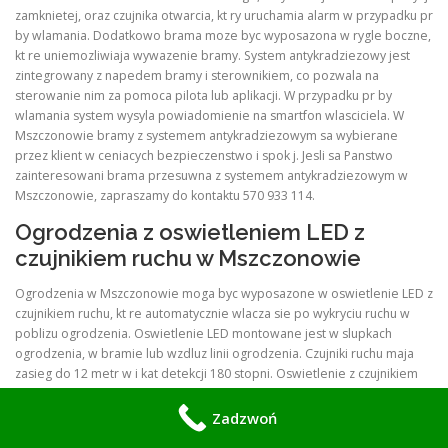
zamknietej, oraz czujnika otwarcia, kt ry uruchamia alarm w przypadku pr
by wlamania. Dodatkowo brama moze byc wyposazona w rygle boczne,
kt re uniemozliwiaja wywazenie bramy. System antykradziezowy jest
zintegrowany z napedem bramy i sterownikiem, co pozwala na
sterowanie nim za pomoca pilota lub aplikacji. W przypadku pr by
wlamania system wysyla powiadomienie na smartfon wlasciciela. W
Mszczonowie bramy z systemem antykradziezowym sa wybierane
przez klient w ceniacych bezpieczenstwo i spok j. Jesli sa Panstwo
zainteresowani brama przesuwna z systemem antykradziezowym w
Mszczonowie, zapraszamy do kontaktu 570 933 114.
Ogrodzenia z oswietleniem LED z
czujnikiem ruchu w Mszczonowie
Ogrodzenia w Mszczonowie moga byc wyposazone w oswietlenie LED z
czujnikiem ruchu, kt re automatycznie wlacza sie po wykryciu ruchu w
poblizu ogrodzenia. Oswietlenie LED montowane jest w slupkach
ogrodzenia, w bramie lub wzdluz linii ogrodzenia. Czujniki ruchu maja
zasieg do 12 metr w i kat detekcji 180 stopni. Oswietlenie z czujnikiem
ruchu zwieksza bezpieczenstwo posesji, odstrasza intruz w i ulatwia
poruszanie sie po posesji po zmroku. Oswietlenie LED jest
Zadzwoń
energooszczedne i ma dluga zywotnosc do 50 000 godzin. Czujnik