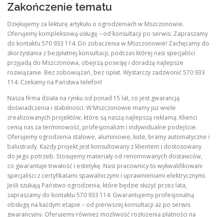
Zakończenie tematu
Dziękujemy za lekturę artykułu o ogrodzeniach w Mszczonowie.
Oferujemy kompleksową usługę – od konsultacji po serwis. Zapraszamy
do kontaktu 570 933 114. Do zobaczenia w Mszczonowie! Zachęcamy do
skorzystania z bezpłatnej konsultacji, podczas której nasi specjaliści
przyjadą do Mszczonowa, obejrzą posesję i doradzą najlepsze
rozwiązanie. Bez zobowiązań, bez opłat. Wystarczy zadzwonić 570 933
114. Czekamy na Państwa telefon!
Nasza firma działa na rynku od ponad 15 lat, co jest gwarancją
doświadczenia i stabilności. W Mszczonowie mamy już wiele
zrealizowanych projektów, które są naszą najlepszą reklamą. Klienci
cenią nas za terminowość, profesjonalizm i indywidualne podejście.
Oferujemy ogrodzenia stalowe, aluminiowe, kute, bramy automatyczne i
balustrady. Każdy projekt jest konsultowany z klientem i dostosowany
do jego potrzeb. Stosujemy materiały od renomowanych dostawców,
co gwarantuje trwałość i estetykę. Nasi pracownicy to wykwalifikowani
specjaliści z certyfikatami spawalniczymi i uprawnieniami elektrycznymi.
Jeśli szukają Państwo ogrodzenia, które będzie służyć przez lata,
zapraszamy do kontaktu 570 933 114. Gwarantujemy profesjonalną
obsługę na każdym etapie – od pierwszej konsultacji aż po serwis
gwarancyjny. Oferujemy również możliwość rozłożenia płatności na