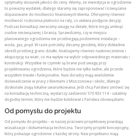
optymalny stosunek jakości do ceny. Wiemy, że inwestycja w ogrodzenie
to poważny wydatek, dlatego staramy się zaproponować rozwiązania
dopasowane do możliwości finansowych klienta. Oferujemy również
możliwość rozłożenia płatności na raty, co ułatwia podjęcie decyzji.
Podczas konsultacji zwracamy uwagę na detale, które mogą umknąć
osobie niezwiązanej z branżą. Sprawdzamy, czy w miejscu
planowanego ogrodzenia nie przebiegają podziemne instalacje –
woda, gaz, prąd. W razie potrzeby zlecamy geodetę, który dokładnie
określi przebieg granic działki. Analizujemy również nasłonecznienie i
ekspozycję na wiatr, co ma wpływ na wybór odpowiedniego materiału i
konstrukcji. Wszystkie te czynniki są brane pod uwagę przy
projektowaniu ogrodzenia, które będzie nie tylko ładne, ale przede
wszystkim trwałe i funkcjonalne. Nasi doradcy mają wieloletnie
doświadczenie w pracy z klientami z Mszczonowa i okolic, dlatego
doskonale znają lokalne uwarunkowania. Jeśli chcą Państwo umówić się
na konsultację techniczną, wystarczy zadzwonić 570 933 114 – ustalimy
dogodny termin, który nie będzie kolidował z Państwa obowiązkami.
Od pomysłu do projektu
Od pomysłu do projektu – w naszej pracowni projektowej powstają
wizualizacje i dokumentacja techniczna. Tworzymy projekt koncepcyjny,
który pokazuje ogrodzenie z każdej strony. Nasi projektanci mają