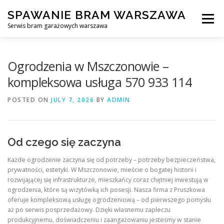
Skip
SPAWANIE BRAM WARSZAWA
to
Menu
content
Serwis bram garażowych warszawa
SPAWANIE BRAM GARAŻOWYCH I OGRODZEŃ WARSZAWA
Ogrodzenia w Mszczonowie –
kompleksowa usługa 570 933 114
AWARYJNE OTWIERANIE BRAM
BLOG
KONTAKT
POSTED ON
JULY 7, 2026
BY
ADMIN
Od czego się zaczyna
Każde ogrodzenie zaczyna się od potrzeby – potrzeby bezpieczeństwa,
prywatności, estetyki. W Mszczonowie, mieście o bogatej historii i
rozwijającej się infrastrukturze, mieszkańcy coraz chętniej inwestują w
ogrodzenia, które są wizytówką ich posesji. Nasza firma z Pruszkowa
oferuje kompleksową usługę ogrodzeniową – od pierwszego pomysłu
aż po serwis posprzedażowy. Dzięki własnemu zapleczu
produkcyjnemu, doświadczeniu i zaangażowaniu jesteśmy w stanie