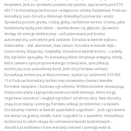
bezpłatna. Jeśli po spotkaniu pojawią się pytania, zapraszamy pod 570
933 114. Konsultacja techniczna i wstępna to solidny fundament. Podczas
konsultacji nasz doradca dokonuje dokładnych pomiarów i analiz.
Sprawdza poziom gruntu, rodzaj gleby, nachylenie terenu. Ocenia, jakie
fundamenty będą potrzebne – standardowe czy głębsze. Sprawdza
dostęp do energii elektrycznej – jeśli planowana jest brama
automatyczna, potrzebne jest zasilanie. Doradza w kwestii wyboru
materiałów – stal, aluminium, kute żelazo. Doradza w kwestii stylu –
nowoczesny, klasyczny, rustykalny. Doradza w kwestii koloru – z palety
RAL lub kolor specjalny. Po konsultacji klient otrzymuje wstępną ofertę,
która zawiera opis proponowanego rozwiązania, specyfikację
techniczną oraz szacunkowy koszt. Jeśli chcą Państwo umówić
konsultację techniczną w Mszczonowie, wystarczy zadzwonić 570 933
114. Podczas konsultacji technicznej omawiamy również kwestie
formalne związane z budową ogrodzenia. W Mszczonowie obowiązują
miejscowe plany zagospodarowania przestrzennego, które mogą
regulować wysokość i wygląd ogrodzeń od strony ulicy. Nasi doradcy
znają te przepisy i pomogą Państwu uniknąć problemów z urzędami.
Doradzamy również w kwestii sąsiedzkich uzgodnień – jeśli ogrodzenie
ma stanąć na granicy działki, warto uzgodnić to z sąsiadem. Konsultacja
techniczna to także okazja do omówienia kwestii budżetowych –
doradca przedstawia różne warianty cenowe i pomaga wybrać