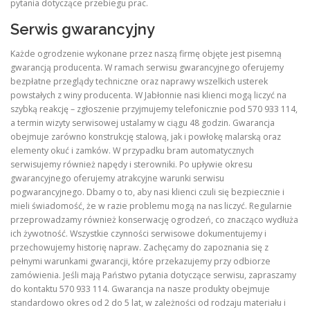
pytania dotyczące przebiegu prac.
Serwis gwarancyjny
Każde ogrodzenie wykonane przez naszą firmę objęte jest pisemną
gwarancją producenta. W ramach serwisu gwarancyjnego oferujemy
bezpłatne przeglądy techniczne oraz naprawy wszelkich usterek
powstałych z winy producenta. W Jabłonnie nasi klienci mogą liczyć na
szybką reakcję – zgłoszenie przyjmujemy telefonicznie pod 570 933 114,
a termin wizyty serwisowej ustalamy w ciągu 48 godzin. Gwarancja
obejmuje zarówno konstrukcję stalową, jak i powłokę malarską oraz
elementy okuć i zamków. W przypadku bram automatycznych
serwisujemy również napędy i sterowniki. Po upływie okresu
gwarancyjnego oferujemy atrakcyjne warunki serwisu
pogwarancyjnego. Dbamy o to, aby nasi klienci czuli się bezpiecznie i
mieli świadomość, że w razie problemu mogą na nas liczyć. Regularnie
przeprowadzamy również konserwację ogrodzeń, co znacząco wydłuża
ich żywotność. Wszystkie czynności serwisowe dokumentujemy i
przechowujemy historię napraw. Zachęcamy do zapoznania się z
pełnymi warunkami gwarancji, które przekazujemy przy odbiorze
zamówienia. Jeśli mają Państwo pytania dotyczące serwisu, zapraszamy
do kontaktu 570 933 114. Gwarancja na nasze produkty obejmuje
standardowo okres od 2 do 5 lat, w zależności od rodzaju materiału i