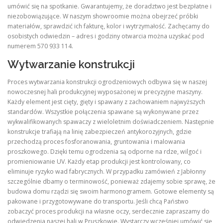
umówić się na spotkanie. Gwarantujemy, że doradztwo jest bezpłatne i
niezobowiązujące. W naszym showroomie można obejrzeć próbki
materiałów, sprawdzić ich fakturę, kolor i wytrzymałość. Zachęcamy do
osobistych odwiedzin – adres i godziny otwarcia można uzyskać pod
numerem 570 933 114.
Wytwarzanie konstrukcji
Proces wytwarzania konstrukcji ogrodzeniowych odbywa się w naszej
nowoczesnej hali produkcyjnej wyposażonej w precyzyjne maszyny.
Każdy element jest cięty, gięty i spawany z zachowaniem najwyższych
standardów. Wszystkie połączenia spawane są wykonywane przez
wykwalifikowanych spawaczy z wieloletnim doświadczeniem. Następnie
konstrukcje trafiają na linię zabezpieczeń antykorozyjnych, gdzie
przechodzą proces fosforanowania, gruntowania i malowania
proszkowego. Dzięki temu ogrodzenia są odporne na rdze, wilgoć i
promieniowanie UV. Każdy etap produkcji jest kontrolowany, co
eliminuje ryzyko wad fabrycznych. W przypadku zamówień z Jabłonny
szczególnie dbamy o terminowość, ponieważ zdajemy sobie sprawę, że
budowa domu rządzi się swoim harmonogramem. Gotowe elementy są
pakowane i przygotowywane do transportu. Jeśli chcą Państwo
zobaczyć proces produkcji na własne oczy, serdecznie zapraszamy do
odwiedzenia naszej hali w Pruszkowie. Wystarczy wcześniej umówić się