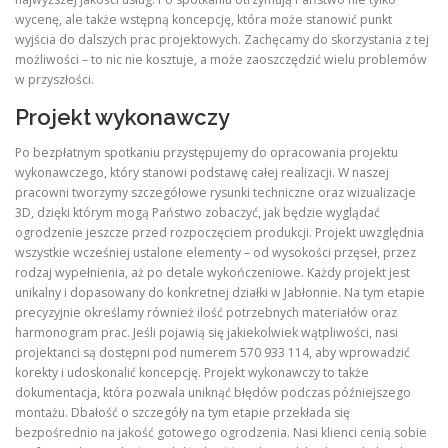
wycenę, ale także wstępną koncepcję, która może stanowić punkt
wyjścia do dalszych prac projektowych. Zachęcamy do skorzystania z tej
możliwości – to nic nie kosztuje, a może zaoszczędzić wielu problemów
w przyszłości.
Projekt wykonawczy
Po bezpłatnym spotkaniu przystępujemy do opracowania projektu
wykonawczego, który stanowi podstawę całej realizacji. W naszej
pracowni tworzymy szczegółowe rysunki techniczne oraz wizualizacje
3D, dzięki którym mogą Państwo zobaczyć, jak będzie wyglądać
ogrodzenie jeszcze przed rozpoczęciem produkcji. Projekt uwzględnia
wszystkie wcześniej ustalone elementy – od wysokości przęseł, przez
rodzaj wypełnienia, aż po detale wykończeniowe. Każdy projekt jest
unikalny i dopasowany do konkretnej działki w Jabłonnie. Na tym etapie
precyzyjnie określamy również ilość potrzebnych materiałów oraz
harmonogram prac. Jeśli pojawią się jakiekolwiek wątpliwości, nasi
projektanci są dostępni pod numerem 570 933 114, aby wprowadzić
korekty i udoskonalić koncepcję. Projekt wykonawczy to także
dokumentacja, która pozwala uniknąć błędów podczas późniejszego
montażu. Dbałość o szczegóły na tym etapie przekłada się
bezpośrednio na jakość gotowego ogrodzenia. Nasi klienci cenią sobie