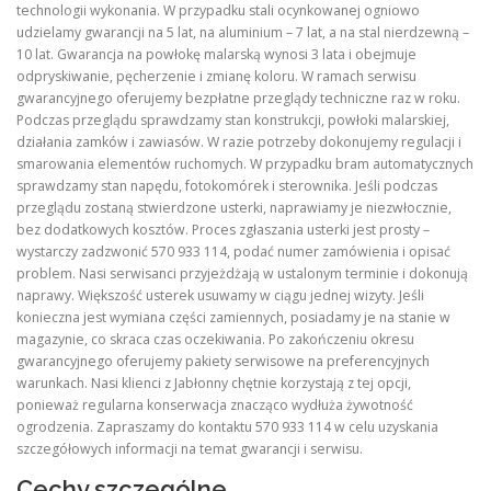
technologii wykonania. W przypadku stali ocynkowanej ogniowo
udzielamy gwarancji na 5 lat, na aluminium – 7 lat, a na stal nierdzewną –
10 lat. Gwarancja na powłokę malarską wynosi 3 lata i obejmuje
odpryskiwanie, pęcherzenie i zmianę koloru. W ramach serwisu
gwarancyjnego oferujemy bezpłatne przeglądy techniczne raz w roku.
Podczas przeglądu sprawdzamy stan konstrukcji, powłoki malarskiej,
działania zamków i zawiasów. W razie potrzeby dokonujemy regulacji i
smarowania elementów ruchomych. W przypadku bram automatycznych
sprawdzamy stan napędu, fotokomórek i sterownika. Jeśli podczas
przeglądu zostaną stwierdzone usterki, naprawiamy je niezwłocznie,
bez dodatkowych kosztów. Proces zgłaszania usterki jest prosty –
wystarczy zadzwonić 570 933 114, podać numer zamówienia i opisać
problem. Nasi serwisanci przyjeżdżają w ustalonym terminie i dokonują
naprawy. Większość usterek usuwamy w ciągu jednej wizyty. Jeśli
konieczna jest wymiana części zamiennych, posiadamy je na stanie w
magazynie, co skraca czas oczekiwania. Po zakończeniu okresu
gwarancyjnego oferujemy pakiety serwisowe na preferencyjnych
warunkach. Nasi klienci z Jabłonny chętnie korzystają z tej opcji,
ponieważ regularna konserwacja znacząco wydłuża żywotność
ogrodzenia. Zapraszamy do kontaktu 570 933 114 w celu uzyskania
szczegółowych informacji na temat gwarancji i serwisu.
Cechy szczególne