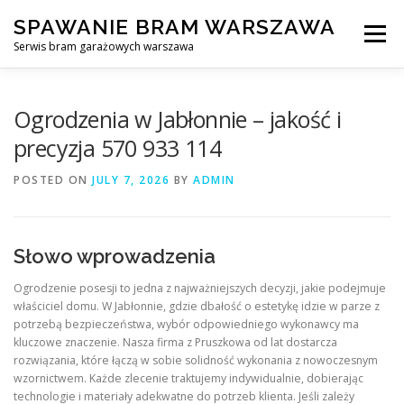
Skip
SPAWANIE BRAM WARSZAWA
to
Menu
content
Serwis bram garażowych warszawa
SPAWANIE BRAM GARAŻOWYCH I OGRODZEŃ WARSZAWA
Ogrodzenia w Jabłonnie – jakość i
precyzja 570 933 114
AWARYJNE OTWIERANIE BRAM
BLOG
KONTAKT
POSTED ON
JULY 7, 2026
BY
ADMIN
Słowo wprowadzenia
Ogrodzenie posesji to jedna z najważniejszych decyzji, jakie podejmuje
właściciel domu. W Jabłonnie, gdzie dbałość o estetykę idzie w parze z
potrzebą bezpieczeństwa, wybór odpowiedniego wykonawcy ma
kluczowe znaczenie. Nasza firma z Pruszkowa od lat dostarcza
rozwiązania, które łączą w sobie solidność wykonania z nowoczesnym
wzornictwem. Każde zlecenie traktujemy indywidualnie, dobierając
technologie i materiały adekwatne do potrzeb klienta. Jeśli zależy