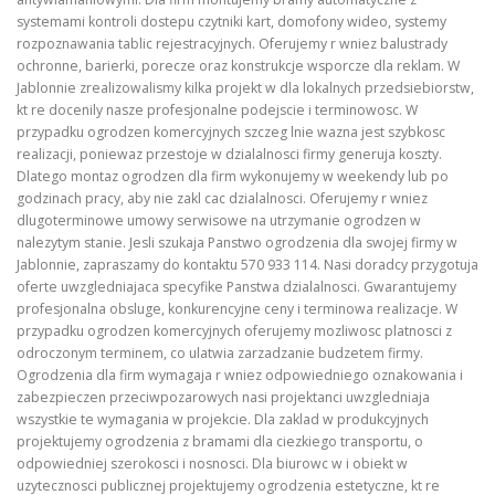
systemami kontroli dostepu czytniki kart, domofony wideo, systemy
rozpoznawania tablic rejestracyjnych. Oferujemy r wniez balustrady
ochronne, barierki, porecze oraz konstrukcje wsporcze dla reklam. W
Jablonnie zrealizowalismy kilka projekt w dla lokalnych przedsiebiorstw,
kt re docenily nasze profesjonalne podejscie i terminowosc. W
przypadku ogrodzen komercyjnych szczeg lnie wazna jest szybkosc
realizacji, poniewaz przestoje w dzialalnosci firmy generuja koszty.
Dlatego montaz ogrodzen dla firm wykonujemy w weekendy lub po
godzinach pracy, aby nie zakl cac dzialalnosci. Oferujemy r wniez
dlugoterminowe umowy serwisowe na utrzymanie ogrodzen w
nalezytym stanie. Jesli szukaja Panstwo ogrodzenia dla swojej firmy w
Jablonnie, zapraszamy do kontaktu 570 933 114. Nasi doradcy przygotuja
oferte uwzgledniajaca specyfike Panstwa dzialalnosci. Gwarantujemy
profesjonalna obsluge, konkurencyjne ceny i terminowa realizacje. W
przypadku ogrodzen komercyjnych oferujemy mozliwosc platnosci z
odroczonym terminem, co ulatwia zarzadzanie budzetem firmy.
Ogrodzenia dla firm wymagaja r wniez odpowiedniego oznakowania i
zabezpieczen przeciwpozarowych nasi projektanci uwzgledniaja
wszystkie te wymagania w projekcie. Dla zaklad w produkcyjnych
projektujemy ogrodzenia z bramami dla ciezkiego transportu, o
odpowiedniej szerokosci i nosnosci. Dla biurowc w i obiekt w
uzytecznosci publicznej projektujemy ogrodzenia estetyczne, kt re