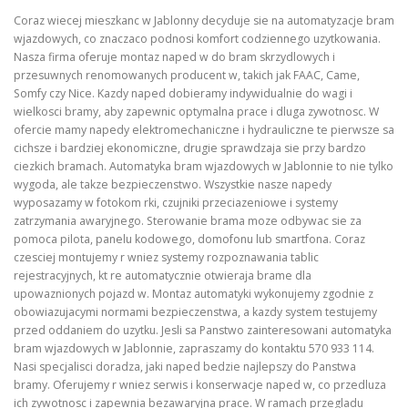
Coraz wiecej mieszkanc w Jablonny decyduje sie na automatyzacje bram
wjazdowych, co znaczaco podnosi komfort codziennego uzytkowania.
Nasza firma oferuje montaz naped w do bram skrzydlowych i
przesuwnych renomowanych producent w, takich jak FAAC, Came,
Somfy czy Nice. Kazdy naped dobieramy indywidualnie do wagi i
wielkosci bramy, aby zapewnic optymalna prace i dluga zywotnosc. W
ofercie mamy napedy elektromechaniczne i hydrauliczne te pierwsze sa
cichsze i bardziej ekonomiczne, drugie sprawdzaja sie przy bardzo
ciezkich bramach. Automatyka bram wjazdowych w Jablonnie to nie tylko
wygoda, ale takze bezpieczenstwo. Wszystkie nasze napedy
wyposazamy w fotokom rki, czujniki przeciazeniowe i systemy
zatrzymania awaryjnego. Sterowanie brama moze odbywac sie za
pomoca pilota, panelu kodowego, domofonu lub smartfona. Coraz
czesciej montujemy r wniez systemy rozpoznawania tablic
rejestracyjnych, kt re automatycznie otwieraja brame dla
upowaznionych pojazd w. Montaz automatyki wykonujemy zgodnie z
obowiazujacymi normami bezpieczenstwa, a kazdy system testujemy
przed oddaniem do uzytku. Jesli sa Panstwo zainteresowani automatyka
bram wjazdowych w Jablonnie, zapraszamy do kontaktu 570 933 114.
Nasi specjalisci doradza, jaki naped bedzie najlepszy do Panstwa
bramy. Oferujemy r wniez serwis i konserwacje naped w, co przedluza
ich zywotnosc i zapewnia bezawaryjna prace. W ramach przegladu