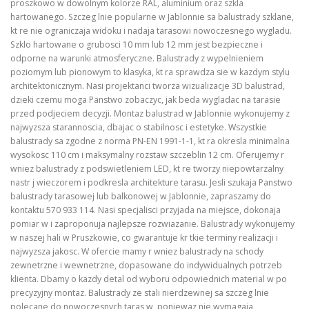
proszkowo w dowolnym kolorze RAL, aluminium oraz szkla
hartowanego. Szczeg lnie popularne w Jablonnie sa balustrady szklane,
kt re nie ograniczaja widoku i nadaja tarasowi nowoczesnego wygladu.
Szklo hartowane o grubosci 10 mm lub 12 mm jest bezpieczne i
odporne na warunki atmosferyczne. Balustrady z wypelnieniem
poziomym lub pionowym to klasyka, kt ra sprawdza sie w kazdym stylu
architektonicznym. Nasi projektanci tworza wizualizacje 3D balustrad,
dzieki czemu moga Panstwo zobaczyc, jak beda wygladac na tarasie
przed podjeciem decyzji. Montaz balustrad w Jablonnie wykonujemy z
najwyzsza starannoscia, dbajac o stabilnosc i estetyke. Wszystkie
balustrady sa zgodne z norma PN-EN 1991-1-1, kt ra okresla minimalna
wysokosc 110 cm i maksymalny rozstaw szczeblin 12 cm. Oferujemy r
wniez balustrady z podswietleniem LED, kt re tworzy niepowtarzalny
nastr j wieczorem i podkresla architekture tarasu. Jesli szukaja Panstwo
balustrady tarasowej lub balkonowej w Jablonnie, zapraszamy do
kontaktu 570 933 114. Nasi specjalisci przyjada na miejsce, dokonaja
pomiar w i zaproponuja najlepsze rozwiazanie. Balustrady wykonujemy
w naszej hali w Pruszkowie, co gwarantuje kr tkie terminy realizacji i
najwyzsza jakosc. W ofercie mamy r wniez balustrady na schody
zewnetrzne i wewnetrzne, dopasowane do indywidualnych potrzeb
klienta. Dbamy o kazdy detal od wyboru odpowiednich material w po
precyzyjny montaz. Balustrady ze stali nierdzewnej sa szczeg lnie
polecane do nowoczesnych taras w, poniewaz nie wymagaja