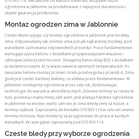
570 933 114. Niezaleznie od wyboru materialu, wszystkie nasze
ogrodzenia w Jablonnie sa produkowane z najwyzsza starannoscia i
objete gwarancja producenta.
Montaz ogrodzen zima w Jablonnie
Czesto klienci pytaja, czy montaz ogrodzenia w Jablonnie jest mozliwy
zima. Odpowiadamy tak, montaz zima jest jak najbardziej mozliwy, pod
warunkiem zachowania odpowiednich procedur. Prace fundamentowe
wymagaja uzycia betonu z dodatkami przyspieszajacymi wiazanie i
zabezpieczenia przed mrozem. Stosujemy beton klasy B25 z dodatkami
przeciwmrozowymi, kt ry wiaze nawet w ujemnych temperaturach. Po
zwiazaniu betonu montaz przesel i bram przebiega bez przeszk d. Zima
grunt jest czesto bardziej stabilny, co ulatwia prace fundamentowe. W
Jablonnie montujemy ogrodzenia przez caly rok, dostosowujac
technologie do warunk w atmosferycznych. Zimowe terminy sa czesto kr
tsze, poniewaz mamy mniej zam wien. Jesli planuja Panstwo ogrodzenie
w Jablonnie na wiosne, warto zam wic je zima wtedy ceny sa nizsze, a
terminy szybsze. Zapraszamy do kontaktu 570 933 114 w celu om wienia
terminu montazu. Nasi monterzy sa przygotowani do pracy w kazdych
warunkach. W razie pytan zapraszamy pod 570 933 114.
Czeste bledy przy wyborze ogrodzenia