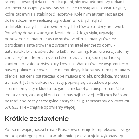
skomplikowanej działce – ze skarpami, nierównościami czy ciekami
wodnymi. Stosujemy wówczas specjalne rozwiązania konstrukcyjne,
które zapewniają stabilność i estetykę. Kolejnym atutem jest nasze
doświadczenie w realizacji ogrodzeń w różnych stylach
architektonicznych – od nowoczesnych loftów po tradycyjne dworki.
Potrafimy dopasować ogrodzenie do każdego stylu, używając
odpowiednich materiałów i wzorów. W ofercie mamy również
ogrodzenia zintegrowane z systemami inteligentnego domu –
automatyka bram, oświetlenie LED, monitoring. Nasi klienci z Jabłonny
coraz częściej decydują się na takie rozwiązania, które podnoszą
komfort i bezpieczeństwo użytkowania. Warto również wspomnieć o
naszej polityce cenowej – nie mamy ukrytych kosztów. Cena podana w
ofercie jest ceną ostateczną, obejmującą projekt, produkcję, montaż i
transport. Jeśli w trakcie realizacji pojawią się dodatkowe prace,
informujemy o tym klienta i uzgadniamy koszty. Transparentność to
jedna z cech, za którą klienci cenią nas najbardziej. Jeśli chcą Państwo
poznać inne cechy szczególne naszych usług, zapraszamy do kontaktu
570 933 114 – chętnie opowiemy więcej.
Krótkie zestawienie
Podsumowując, nasza firma z Pruszkowa oferuje kompleksową usługę –
od bezpłatnego spotkania w Jabłonnie, przez projekt wykonawczy,