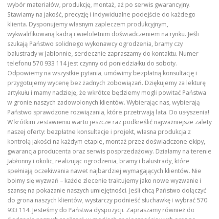
wybór materiałów, produkcję, montaż, aż po serwis gwarancyjny.
Stawiamy na jakość, precyzję i indywidualne podejście do każdego
klienta. Dysponujemy własnym zapleczem produkcyjnym,
wykwalifikowaną kadrą i wieloletnim doświadczeniem na rynku. Jeśli
szukają Państwo solidnego wykonawcy ogrodzenia, bramy czy
balustrady w Jabłonnie, serdecznie zapraszamy do kontaktu. Numer
telefonu 570 933 114 jest czynny od poniedziałku do soboty.
Odpowiemy na wszystkie pytania, umówimy bezpłatną konsultację i
przygotujemy wycenę bez żadnych zobowiązań. Dziękujemy za lekturę
artykułu i mamy nadzieję, że wkrótce będziemy mogli powitać Państwa
w gronie naszych zadowolonych klientów. Wybierając nas, wybierają
Państwo sprawdzone rozwiązania, które przetrwają lata. Do usłyszenia!
W krótkim zestawieniu warto jeszcze raz podkreślić najważniejsze zalety
naszej oferty: bezpłatne konsultacje i projekt, własna produkcja z
kontrolą jakości na każdym etapie, montaż przez doświadczone ekipy,
gwarancja producenta oraz serwis posprzedażowy. Działamy na terenie
Jabłonny i okolic, realizując ogrodzenia, bramy i balustrady, które
spełniają oczekiwania nawet najbardziej wymagających klientów. Nie
boimy się wyzwań – każde zlecenie traktujemy jako nowe wyzwanie i
szansę na pokazanie naszych umiejętności. Jeśli chcą Państwo dołączyć
do grona naszych klientów, wystarczy podnieść słuchawkę i wybrać 570
933 114. Jesteśmy do Państwa dyspozycji. Zapraszamy również do