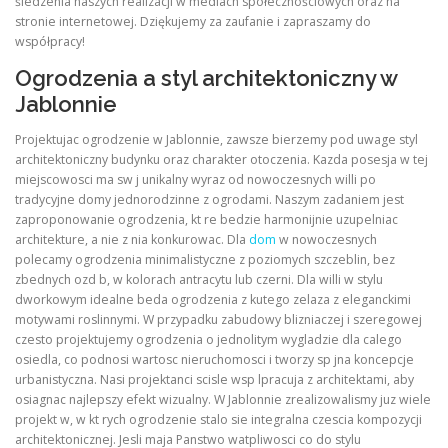
śledzenia naszych realizacji w mediach społecznościowych oraz na
stronie internetowej. Dziękujemy za zaufanie i zapraszamy do
współpracy!
Ogrodzenia a styl architektoniczny w
Jablonnie
Projektujac ogrodzenie w Jablonnie, zawsze bierzemy pod uwage styl
architektoniczny budynku oraz charakter otoczenia. Kazda posesja w tej
miejscowosci ma sw j unikalny wyraz od nowoczesnych willi po
tradycyjne domy jednorodzinne z ogrodami. Naszym zadaniem jest
zaproponowanie ogrodzenia, kt re bedzie harmonijnie uzupelniac
architekture, a nie z nia konkurowac. Dla
dom
w nowoczesnych
polecamy ogrodzenia minimalistyczne z poziomych szczeblin, bez
zbednych ozd b, w kolorach antracytu lub czerni. Dla willi w stylu
dworkowym idealne beda ogrodzenia z kutego zelaza z eleganckimi
motywami roslinnymi. W przypadku zabudowy blizniaczej i szeregowej
czesto projektujemy ogrodzenia o jednolitym wygladzie dla calego
osiedla, co podnosi wartosc nieruchomosci i tworzy sp jna koncepcje
urbanistyczna. Nasi projektanci scisle wsp lpracuja z architektami, aby
osiagnac najlepszy efekt wizualny. W Jablonnie zrealizowalismy juz wiele
projekt w, w kt rych ogrodzenie stalo sie integralna czescia kompozycji
architektonicznej. Jesli maja Panstwo watpliwosci co do stylu