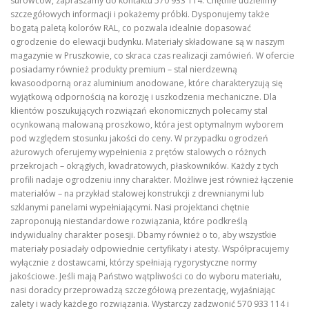
surowców, zapraszamy do kontaktu 570 933 114. Chętnie udzielimy
szczegółowych informacji i pokażemy próbki. Dysponujemy także
bogatą paletą kolorów RAL, co pozwala idealnie dopasować
ogrodzenie do elewacji budynku. Materiały składowane są w naszym
magazynie w Pruszkowie, co skraca czas realizacji zamówień. W ofercie
posiadamy również produkty premium – stal nierdzewną
kwasoodporną oraz aluminium anodowane, które charakteryzują się
wyjątkową odpornością na korozję i uszkodzenia mechaniczne. Dla
klientów poszukujących rozwiązań ekonomicznych polecamy stal
ocynkowaną malowaną proszkowo, która jest optymalnym wyborem
pod względem stosunku jakości do ceny. W przypadku ogrodzeń
ażurowych oferujemy wypełnienia z prętów stalowych o różnych
przekrojach – okrągłych, kwadratowych, płaskowników. Każdy z tych
profili nadaje ogrodzeniu inny charakter. Możliwe jest również łączenie
materiałów – na przykład stalowej konstrukcji z drewnianymi lub
szklanymi panelami wypełniającymi. Nasi projektanci chętnie
zaproponują niestandardowe rozwiązania, które podkreślą
indywidualny charakter posesji. Dbamy również o to, aby wszystkie
materiały posiadały odpowiednie certyfikaty i atesty. Współpracujemy
wyłącznie z dostawcami, którzy spełniają rygorystyczne normy
jakościowe. Jeśli mają Państwo wątpliwości co do wyboru materiału,
nasi doradcy przeprowadzą szczegółową prezentację, wyjaśniając
zalety i wady każdego rozwiązania. Wystarczy zadzwonić 570 933 114 i