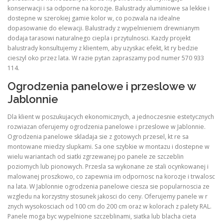
konserwacji i sa odporne na korozje. Balustrady aluminiowe sa lekkie i
dostepne w szerokiej gamie kolor w, co pozwala na idealne
dopasowanie do elewacji. Balustrady z wypelnieniem drewnianym
dodaja tarasowi naturalnego ciepla i przytulnosci. Kazdy projekt
balustrady konsultujemy z klientem, aby uzyskac efekt, kt ry bedzie
cieszyl oko przez lata. W razie pytan zapraszamy pod numer 570 933
114.
Ogrodzenia panelowe i przeslowe w
Jablonnie
Dla klient w poszukujacych ekonomicznych, a jednoczesnie estetycznych
rozwiazan oferujemy ogrodzenia panelowe i przeslowe w Jablonnie.
Ogrodzenia panelowe skladaja sie z gotowych przesel, kt re sa
montowane miedzy slupkami. Sa one szybkie w montazu i dostepne w
wielu wariantach od siatki zgrzewanej po panele ze szczeblin
poziomych lub pionowych. Przesla sa wykonane ze stali ocynkowanej i
malowanej proszkowo, co zapewnia im odpornosc na korozje i trwalosc
na lata. W Jablonnie ogrodzenia panelowe ciesza sie popularnoscia ze
wzgledu na korzystny stosunek jakosci do ceny. Oferujemy panele w r
znych wysokosciach od 100 cm do 200 cm oraz w kolorach z palety RAL.
Panele moga byc wypelnione szczeblinami, siatka lub blacha cieta