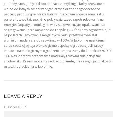
Jablonny. Stosujemy stal pochodzaca z recyklingu, farby proszkowe
wolne od lotnych zwiazk w organicznych oraz energooszczedne
procesy produkcyjne. Nasza hala w Pruszkowie wyposazona jest w
panele fotowoltaiczne, kt re pokrywaja czesc zapotrzebowania na
energie. Odpady produkcyjne wi ry stalowe, zuzyte opakowania sa
segregowane i przekazywane do recyklingu. Oferujemy ogrodzenia, kt
re po latach uzytkowania moga byc w pelni przetworzone stal i
aluminium nadaja sie do recyklingu w 100%. W Jablonnie nasi klienci
coraz czesciej pytaja o ekologiczne aspekty ogrodzen. Jesli zalezy
Panstwu na ekologicznym ogrodzeniu, zapraszamy do kontaktu 570 933
114. Nasi doradcy przedstawia materialy i rozwiazania przyjazne
srodowisku. Razem mozemy zadbac o planete, nie rezygnujac z jakosci i
estetyki ogrodzenia w Jablonnie.
LEAVE A REPLY
COMMENT
*