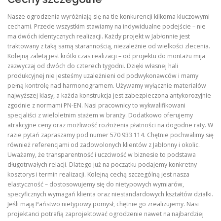
Nasze ogrodzenia wyróżniają się na tle konkurencji kilkoma kluczowymi
cechami. Przede wszystkim stawiamy na indywidualne podejście – nie
ma dwóch identycznych realizacji. Każdy projekt w Jabłonnie jest
traktowany z taką samą starannością, niezależnie od wielkości zlecenia.
Kolejną zaletą jest krótki czas realizacji – od projektu do montażu mija
zazwyczaj od dwóch do czterech tygodni. Dzięki własnej hali
produkcyjnej nie jesteśmy uzależnieni od podwykonawców i mamy
pełną kontrolę nad harmonogramem. Używamy wyłącznie materiałów
najwyższej klasy, a każda konstrukcja jest zabezpieczona antykorozyjnie
zgodnie z normami PN-EN. Nasi pracownicy to wykwalifikowani
specjaliści z wieloletnim stażem w branży. Dodatkowo oferujemy
atrakcyjne ceny oraz możliwość rozłożenia płatności na dogodne raty. W
razie pytań zapraszamy pod numer 570 933 114. Chętnie pochwalimy się
również referencjami od zadowolonych klientów z Jabłonny i okolic.
Uważamy, że transparentność i uczciwość w biznesie to podstawa
długotrwałych relacji. Dlatego już na początku podajemy konkretny
kosztorys i termin realizacji. Kolejną cechą szczególną jest nasza
elastyczność – dostosowujemy się do nietypowych wymiarów,
specyficznych wymagań klienta oraz niestandardowych kształtów działki.
Jeśli mają Państwo nietypowy pomysł, chętnie go zrealizujemy. Nasi
projektanci potrafią zaprojektować ogrodzenie nawet na najbardziej