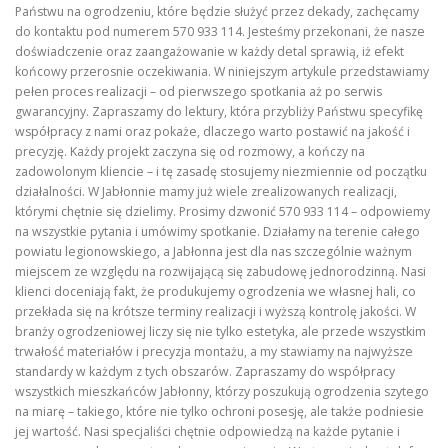
Państwu na ogrodzeniu, które będzie służyć przez dekady, zachęcamy
do kontaktu pod numerem 570 933 114. Jesteśmy przekonani, że nasze
doświadczenie oraz zaangażowanie w każdy detal sprawią, iż efekt
końcowy przerosnie oczekiwania. W niniejszym artykule przedstawiamy
pełen proces realizacji – od pierwszego spotkania aż po serwis
gwarancyjny. Zapraszamy do lektury, która przybliży Państwu specyfikę
współpracy z nami oraz pokaże, dlaczego warto postawić na jakość i
precyzję. Każdy projekt zaczyna się od rozmowy, a kończy na
zadowolonym kliencie – i tę zasadę stosujemy niezmiennie od początku
działalności. W Jabłonnie mamy już wiele zrealizowanych realizacji,
którymi chętnie się dzielimy. Prosimy dzwonić 570 933 114 – odpowiemy
na wszystkie pytania i umówimy spotkanie. Działamy na terenie całego
powiatu legionowskiego, a Jabłonna jest dla nas szczególnie ważnym
miejscem ze względu na rozwijającą się zabudowę jednorodzinną. Nasi
klienci doceniają fakt, że produkujemy ogrodzenia we własnej hali, co
przekłada się na krótsze terminy realizacji i wyższą kontrolę jakości. W
branży ogrodzeniowej liczy się nie tylko estetyka, ale przede wszystkim
trwałość materiałów i precyzja montażu, a my stawiamy na najwyższe
standardy w każdym z tych obszarów. Zapraszamy do współpracy
wszystkich mieszkańców Jabłonny, którzy poszukują ogrodzenia szytego
na miarę – takiego, które nie tylko ochroni posesję, ale także podniesie
jej wartość. Nasi specjaliści chętnie odpowiedzą na każde pytanie i