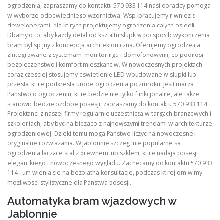
ogrodzenia, zapraszamy do kontaktu 570 933 114 nasi doradcy pomoga
w wyborze odpowiedniego wzornictwa. Wsp lpracujemy r wniez z
deweloperami, dla kt rych projektujemy ogrodzenia calych osiedli.
Dbamy o to, aby kazdy detal od ksztaltu slupk w po spos b wykonczenia
bram byl sp jny z koncepcja architektoniczna. Oferujemy ogrodzenia
zintegrowane z systemami monitoringu i domofonowymi, co podnosi
bezpieczenstwo i komfort mieszkanc w. W nowoczesnych projektach
coraz czesciej stosujemy oswietlenie LED wbudowane w slupki lub
przesla, kt re podkresla urode ogrodzenia po zmroku. Jesli marza
Panstwo o ogrodzeniu, kt re bedzie nie tylko funkcjonalne, ale takze
stanowic bedzie ozdobe posesji, zapraszamy do kontaktu 570 933 114.
Projektanci z naszej firmy regularnie uczestnicza w targach branzowych i
szkoleniach, aby byc na biezaco z najnowszymi trendami w architekturze
ogrodzeniowej. Dzieki temu moga Panstwo liczyc na nowoczesne i
oryginalne rozwiazania. W Jablonnie szczeg lnie popularne sa
ogrodzenia laczace stal z drewnem lub szklem, kt re nadaja posesji
eleganckiego i nowoczesnego wygladu. Zachecamy do kontaktu 570 933
114 i um wienia sie na bezplatna konsultacje, podczas kt rej om wimy
mozliwosci stylistyczne dla Panstwa posesji.
Automatyka bram wjazdowych w
Jablonnie