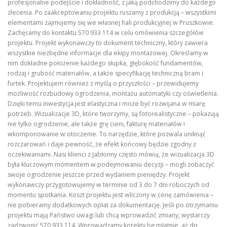
profesjonalne podejście i dokładność, z jaką podchodzimy do każdego
zlecenia. Po zaakceptowaniu projektu ruszamy z produkcją – wszystkimi
elementami zajmujemy się we własnej hali produkcyjnej w Pruszkowie.
Zachęcamy do kontaktu 570 933 114 w celu omówienia szczegółów
projektu. Projekt wykonawczy to dokument techniczny, który zawiera
wszystkie niezbędne informacje dla ekipy montażowej. Określamy w
nim dokładne położenie każdego słupka, głębokość fundamentów,
rodzaj i grubość materiałów, a także specyfikację techniczną bram i
furtek. Projektujem również z myślą o przyszłości – przewidujemy
możliwość rozbudowy ogrodzenia, montażu automatyki czy oświetlenia.
Dzięki temu inwestycja jest elastyczna i może być rozwijana w miarę
potrzeb. Wizualizacje 3D, które tworzymy, są fotorealistyczne – pokazują
nie tylko ogrodzenie, ale także grę cieni, fakturę materiałów i
wkomponowanie w otoczenie. To narzędzie, które pozwala uniknąć
rozczarowań i daje pewność, że efekt końcowy będzie zgodny z
oczekiwaniami. Nasi klienci z Jabłonny często mówią, że wizualizacja 3D
była kluczowym momentem w podejmowaniu decyzji – mogli zobaczyć
swoje ogrodzenie jeszcze przed wydaniem pieniędzy. Projekt
wykonawczy przygotowujemy w terminie od 3 do 7 dni roboczych od
momentu spotkania. Koszt projektu jest wliczony w cenę zamówienia –
nie pobieramy dodatkowych opłat za dokumentację. Jeśli po otrzymaniu
projektu mają Państwo uwagi lub chcą wprowadzić zmiany, wystarczy
zadzwonić 570 933 114. Wprowadzamy korekty bezpłatnie, aż do