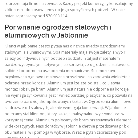
reprezentuja firme na zewnatrz. Kazdy projekt komercyjny konsultujemy
z klientem i dostosowujemy do jego specyficznych potrzeb. W razie
pytan zapraszamy pod 570 933 114.
Por wnanie ogrodzen stalowych i
aluminiowych w Jablonnie
Klienci w Jablonnie czesto pytaja nas o r znice miedzy ogrodzeniami
stalowymi a aluminiowymi. Oba materialy maja swoje zalety, a wyb r
zalezy od indywidualnych potrzeb i budzetu. Stal jest materialem
bardzo wytrzymalym i sztywnym, co sprawia, ze ogrodzenia stalowe sa
solidne i odporne na uszkodzenia mechaniczne. Stal moze byc
ocynkowana ogniowo i malowana proszkowo, co zapewnia wieloletnia
ochrone przed korozja. Aluminium jest lzejsze od stali, co ulatwia
montaz i obsluge bram. Aluminium jest naturalnie odporne na korozje
nie wymaga cynkowania. Jest r wniez bardziej plastyczne, co pozwala na
tworzenie bardziej skomplikowanych ksztalt w. Ogrodzenia aluminiowe
sa drozsze od stalowych, ale nie wymagaja konserwacji. W Jablonnie
polecamy stal klientom, kt rzy szukaja maksymalnej wytrzymalosci w
korzystnej cenie. Aluminium polecamy do bram przesuwnych i element
w dekoracyjnych. Nasi doradcy w Jablonnie chetnie przedstawia pr bki
obu material w i pomoga w wyborze. W razie pytan zapraszamy pod