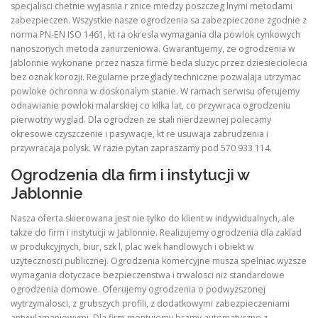
specjalisci chetnie wyjasnia r znice miedzy poszczeg lnymi metodami
zabezpieczen. Wszystkie nasze ogrodzenia sa zabezpieczone zgodnie z
norma PN-EN ISO 1461, kt ra okresla wymagania dla powlok cynkowych
nanoszonych metoda zanurzeniowa. Gwarantujemy, ze ogrodzenia w
Jablonnie wykonane przez nasza firme beda sluzyc przez dziesieciolecia
bez oznak korozji. Regularne przeglady techniczne pozwalaja utrzymac
powloke ochronna w doskonalym stanie. W ramach serwisu oferujemy
odnawianie powloki malarskiej co kilka lat, co przywraca ogrodzeniu
pierwotny wyglad. Dla ogrodzen ze stali nierdzewnej polecamy
okresowe czyszczenie i pasywacje, kt re usuwaja zabrudzenia i
przywracaja polysk. W razie pytan zapraszamy pod 570 933 114.
Ogrodzenia dla firm i instytucji w
Jablonnie
Nasza oferta skierowana jest nie tylko do klient w indywidualnych, ale
takze do firm i instytucji w Jablonnie. Realizujemy ogrodzenia dla zaklad
w produkcyjnych, biur, szk l, plac wek handlowych i obiekt w
uzytecznosci publicznej. Ogrodzenia komercyjne musza spelniac wyzsze
wymagania dotyczace bezpieczenstwa i trwalosci niz standardowe
ogrodzenia domowe. Oferujemy ogrodzenia o podwyzszonej
wytrzymalosci, z grubszych profili, z dodatkowymi zabezpieczeniami
antywlamaniowymi. Dla firm montujemy bramy automatyczne z