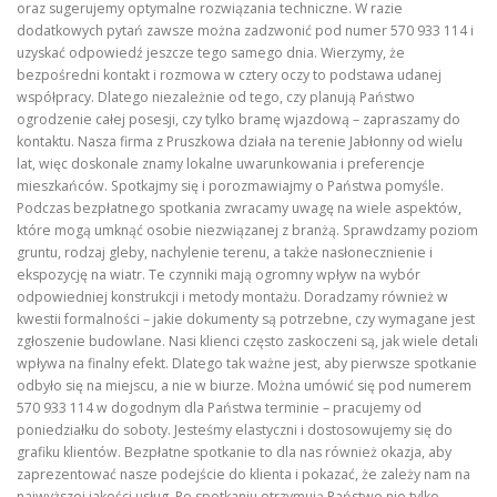
oraz sugerujemy optymalne rozwiązania techniczne. W razie
dodatkowych pytań zawsze można zadzwonić pod numer 570 933 114 i
uzyskać odpowiedź jeszcze tego samego dnia. Wierzymy, że
bezpośredni kontakt i rozmowa w cztery oczy to podstawa udanej
współpracy. Dlatego niezależnie od tego, czy planują Państwo
ogrodzenie całej posesji, czy tylko bramę wjazdową – zapraszamy do
kontaktu. Nasza firma z Pruszkowa działa na terenie Jabłonny od wielu
lat, więc doskonale znamy lokalne uwarunkowania i preferencje
mieszkańców. Spotkajmy się i porozmawiajmy o Państwa pomyśle.
Podczas bezpłatnego spotkania zwracamy uwagę na wiele aspektów,
które mogą umknąć osobie niezwiązanej z branżą. Sprawdzamy poziom
gruntu, rodzaj gleby, nachylenie terenu, a także nasłonecznienie i
ekspozycję na wiatr. Te czynniki mają ogromny wpływ na wybór
odpowiedniej konstrukcji i metody montażu. Doradzamy również w
kwestii formalności – jakie dokumenty są potrzebne, czy wymagane jest
zgłoszenie budowlane. Nasi klienci często zaskoczeni są, jak wiele detali
wpływa na finalny efekt. Dlatego tak ważne jest, aby pierwsze spotkanie
odbyło się na miejscu, a nie w biurze. Można umówić się pod numerem
570 933 114 w dogodnym dla Państwa terminie – pracujemy od
poniedziałku do soboty. Jesteśmy elastyczni i dostosowujemy się do
grafiku klientów. Bezpłatne spotkanie to dla nas również okazja, aby
zaprezentować nasze podejście do klienta i pokazać, że zależy nam na
najwyższej jakości usług. Po spotkaniu otrzymują Państwo nie tylko