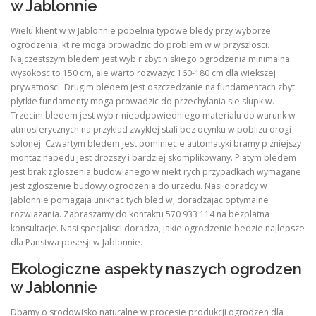
w Jablonnie
Wielu klient w w Jablonnie popelnia typowe bledy przy wyborze
ogrodzenia, kt re moga prowadzic do problem w w przyszlosci.
Najczestszym bledem jest wyb r zbyt niskiego ogrodzenia minimalna
wysokosc to 150 cm, ale warto rozwazyc 160-180 cm dla wiekszej
prywatnosci. Drugim bledem jest oszczedzanie na fundamentach zbyt
plytkie fundamenty moga prowadzic do przechylania sie slupk w.
Trzecim bledem jest wyb r nieodpowiedniego materialu do warunk w
atmosferycznych na przyklad zwyklej stali bez ocynku w poblizu drogi
solonej. Czwartym bledem jest pominiecie automatyki bramy p zniejszy
montaz napedu jest drozszy i bardziej skomplikowany. Piatym bledem
jest brak zgloszenia budowlanego w niekt rych przypadkach wymagane
jest zgloszenie budowy ogrodzenia do urzedu. Nasi doradcy w
Jablonnie pomagaja uniknac tych bled w, doradzajac optymalne
rozwiazania. Zapraszamy do kontaktu 570 933 114 na bezplatna
konsultacje. Nasi specjalisci doradza, jakie ogrodzenie bedzie najlepsze
dla Panstwa posesji w Jablonnie.
Ekologiczne aspekty naszych ogrodzen
w Jablonnie
Dbamy o srodowisko naturalne w procesie produkcji ogrodzen dla