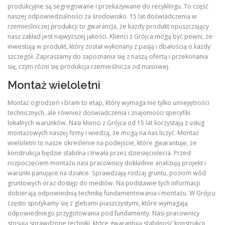
produkcyjne są segregowane i przekazywane do recyklingu. To część
naszej odpowiedzialności za środowisko. 15 lat doświadczenia w
rzemieślniczej produkcji to gwarancja, że każdy produkt opuszczający
nasz zakład jest najwyższej jakości. Klienci z Grójca mogą być pewni, że
inwestują w produkt, który został wykonany z pasją i dbałością o każdy
szczegół. Zapraszamy do zapoznania się z naszą ofertą i przekonania
się, czym różni się produkcja rzemieślnicza od masowej.
Montaż wieloletni
Montaż ogrodzeń i bram to etap, który wymaga nie tylko umiejętności
technicznych, ale również doświadczenia i znajomości specyfiki
lokalnych warunków. Nasi klienci z Grójca od 15 lat korzystają z usług
montażowych naszej firmy i wiedzą, że mogą na nas liczyć. Montaż
wieloletni to nasze określenie na podejście, które gwarantuje, że
konstrukcja będzie stabilna i trwała przez dziesięciolecia. Przed
rozpoczęciem montażu nasi pracownicy dokładnie analizują projekt i
warunki panujące na działce. Sprawdzają rodzaj gruntu, poziom wód
gruntowych oraz dostęp do mediów. Na podstawie tych informacji
dobierają odpowiednią technikę fundamentowania i montażu. W Grójcu
często spotykamy się z glebami piaszczystymi, które wymagają
odpowiedniego przygotowania pod fundamenty. Nasi pracownicy
stosują sprawdzone techniki, które gwarantują stabilność konstrukcji