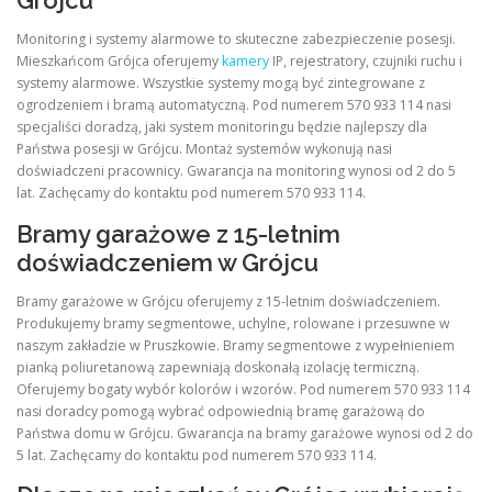
Grójcu
Monitoring i systemy alarmowe to skuteczne zabezpieczenie posesji.
Mieszkańcom Grójca oferujemy
kamery
IP, rejestratory, czujniki ruchu i
systemy alarmowe. Wszystkie systemy mogą być zintegrowane z
ogrodzeniem i bramą automatyczną. Pod numerem 570 933 114 nasi
specjaliści doradzą, jaki system monitoringu będzie najlepszy dla
Państwa posesji w Grójcu. Montaż systemów wykonują nasi
doświadczeni pracownicy. Gwarancja na monitoring wynosi od 2 do 5
lat. Zachęcamy do kontaktu pod numerem 570 933 114.
Bramy garażowe z 15-letnim
doświadczeniem w Grójcu
Bramy garażowe w Grójcu oferujemy z 15-letnim doświadczeniem.
Produkujemy bramy segmentowe, uchylne, rolowane i przesuwne w
naszym zakładzie w Pruszkowie. Bramy segmentowe z wypełnieniem
pianką poliuretanową zapewniają doskonałą izolację termiczną.
Oferujemy bogaty wybór kolorów i wzorów. Pod numerem 570 933 114
nasi doradcy pomogą wybrać odpowiednią bramę garażową do
Państwa domu w Grójcu. Gwarancja na bramy garażowe wynosi od 2 do
5 lat. Zachęcamy do kontaktu pod numerem 570 933 114.