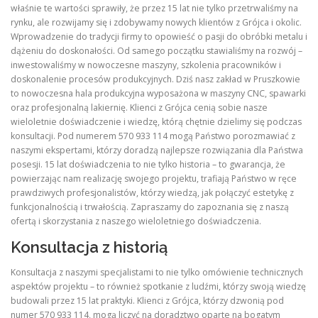
właśnie te wartości sprawiły, że przez 15 lat nie tylko przetrwaliśmy na
rynku, ale rozwijamy się i zdobywamy nowych klientów z Grójca i okolic.
Wprowadzenie do tradycji firmy to opowieść o pasji do obróbki metalu i
dążeniu do doskonałości. Od samego początku stawialiśmy na rozwój –
inwestowaliśmy w nowoczesne maszyny, szkolenia pracowników i
doskonalenie procesów produkcyjnych. Dziś nasz zakład w Pruszkowie
to nowoczesna hala produkcyjna wyposażona w maszyny CNC, spawarki
oraz profesjonalną lakiernię. Klienci z Grójca cenią sobie nasze
wieloletnie doświadczenie i wiedzę, którą chętnie dzielimy się podczas
konsultacji. Pod numerem 570 933 114 mogą Państwo porozmawiać z
naszymi ekspertami, którzy doradzą najlepsze rozwiązania dla Państwa
posesji. 15 lat doświadczenia to nie tylko historia – to gwarancja, że
powierzając nam realizację swojego projektu, trafiają Państwo w ręce
prawdziwych profesjonalistów, którzy wiedzą, jak połączyć estetykę z
funkcjonalnością i trwałością. Zapraszamy do zapoznania się z naszą
ofertą i skorzystania z naszego wieloletniego doświadczenia.
Konsultacja z historią
Konsultacja z naszymi specjalistami to nie tylko omówienie technicznych
aspektów projektu – to również spotkanie z ludźmi, którzy swoją wiedzę
budowali przez 15 lat praktyki. Klienci z Grójca, którzy dzwonią pod
numer 570 933 114, mogą liczyć na doradztwo oparte na bogatym