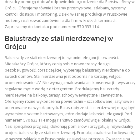
doradcy pomogą dobrać odpowiednie ogrodzenie dla Państwa firmy w
Grójcu. Oferujemy również bramy przemysłowe, szlabany, systemy
kontroli dostępu i monitoring. Dzięki własnej produkcji w Pruszkowie
możemy realizować zamówienia dla firm w krótkich terminach.
Zapraszamy do kontaktu pod numerem 570 933 114.
Balustrady ze stali nierdzewnej w
Grójcu
Balustrady ze stali nierdzewnej to synonim elegancji i trwałości.
Mieszkańcy Grójca, którzy cenią sobie nowoczesny design i
bezobsługowość, coraz częściej wybierają balustrady nierdzewne do
swoich domów. Stal nierdzewna jest odporna na korozję, wilgoć i
promieniowanie UV. Nie wymaga malowania ani konserwacji – wystarczy
regularne mycie wodą z detergentem. Produkujemy balustrady
nierdzewne na balkony, tarasy, schody wewnętrzne i zewnętrzne.
Oferujemy różne wykończenia powierzchni – szczotkowane, satynowe i
polerowane na wysoki połysk. Balustrady ze stali nierdzewnej mogą być
wypełnione szkłem hartowanym, które dodaje lekkości i elegancji. Pod
numerem 570 933 114 mogą Państwo zamówić wizję lokalną w Grójcu.
Nasi specjaliści przyjadą, dokonają pomiarów i przygotują indywidualny
projekt balustrady ze stali nierdzewnej. Produkcja balustrad odbywa się
w naszym zakładzie w Pruszkowie z najwyższą precyzją. Gwarancja na