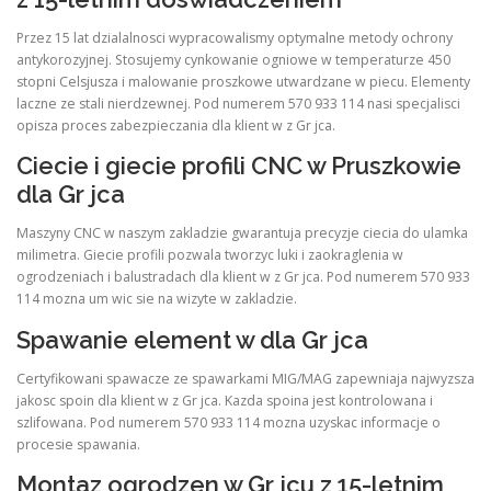
Przez 15 lat dzialalnosci wypracowalismy optymalne metody ochrony
antykorozyjnej. Stosujemy cynkowanie ogniowe w temperaturze 450
stopni Celsjusza i malowanie proszkowe utwardzane w piecu. Elementy
laczne ze stali nierdzewnej. Pod numerem 570 933 114 nasi specjalisci
opisza proces zabezpieczania dla klient w z Gr jca.
Ciecie i giecie profili CNC w Pruszkowie
dla Gr jca
Maszyny CNC w naszym zakladzie gwarantuja precyzje ciecia do ulamka
milimetra. Giecie profili pozwala tworzyc luki i zaokraglenia w
ogrodzeniach i balustradach dla klient w z Gr jca. Pod numerem 570 933
114 mozna um wic sie na wizyte w zakladzie.
Spawanie element w dla Gr jca
Certyfikowani spawacze ze spawarkami MIG/MAG zapewniaja najwyzsza
jakosc spoin dla klient w z Gr jca. Kazda spoina jest kontrolowana i
szlifowana. Pod numerem 570 933 114 mozna uzyskac informacje o
procesie spawania.
Montaz ogrodzen w Gr jcu z 15-letnim