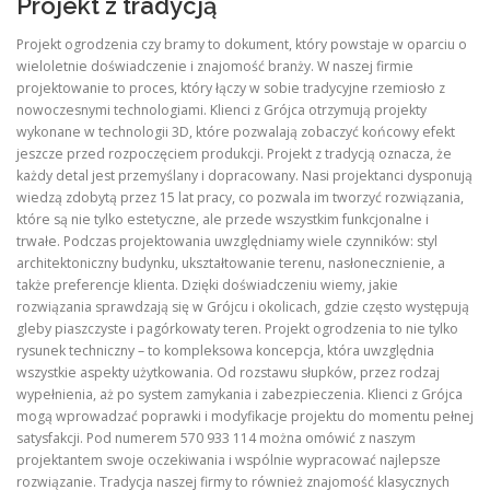
Projekt z tradycją
Projekt ogrodzenia czy bramy to dokument, który powstaje w oparciu o
wieloletnie doświadczenie i znajomość branży. W naszej firmie
projektowanie to proces, który łączy w sobie tradycyjne rzemiosło z
nowoczesnymi technologiami. Klienci z Grójca otrzymują projekty
wykonane w technologii 3D, które pozwalają zobaczyć końcowy efekt
jeszcze przed rozpoczęciem produkcji. Projekt z tradycją oznacza, że
każdy detal jest przemyślany i dopracowany. Nasi projektanci dysponują
wiedzą zdobytą przez 15 lat pracy, co pozwala im tworzyć rozwiązania,
które są nie tylko estetyczne, ale przede wszystkim funkcjonalne i
trwałe. Podczas projektowania uwzględniamy wiele czynników: styl
architektoniczny budynku, ukształtowanie terenu, nasłonecznienie, a
także preferencje klienta. Dzięki doświadczeniu wiemy, jakie
rozwiązania sprawdzają się w Grójcu i okolicach, gdzie często występują
gleby piaszczyste i pagórkowaty teren. Projekt ogrodzenia to nie tylko
rysunek techniczny – to kompleksowa koncepcja, która uwzględnia
wszystkie aspekty użytkowania. Od rozstawu słupków, przez rodzaj
wypełnienia, aż po system zamykania i zabezpieczenia. Klienci z Grójca
mogą wprowadzać poprawki i modyfikacje projektu do momentu pełnej
satysfakcji. Pod numerem 570 933 114 można omówić z naszym
projektantem swoje oczekiwania i wspólnie wypracować najlepsze
rozwiązanie. Tradycja naszej firmy to również znajomość klasycznych