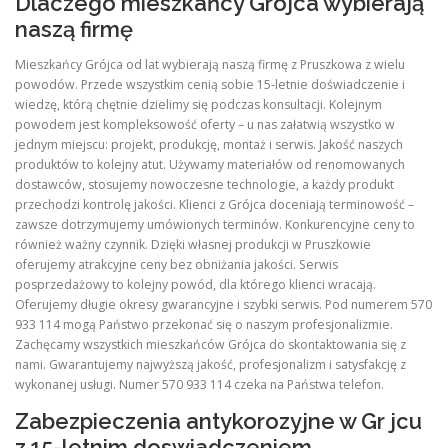
Dlaczego mieszkańcy Grójca wybierają
naszą firmę
Mieszkańcy Grójca od lat wybierają naszą firmę z Pruszkowa z wielu
powodów. Przede wszystkim cenią sobie 15-letnie doświadczenie i
wiedzę, którą chętnie dzielimy się podczas konsultacji. Kolejnym
powodem jest kompleksowość oferty – u nas załatwią wszystko w
jednym miejscu: projekt, produkcję, montaż i serwis. Jakość naszych
produktów to kolejny atut. Używamy materiałów od renomowanych
dostawców, stosujemy nowoczesne technologie, a każdy produkt
przechodzi kontrolę jakości. Klienci z Grójca doceniają terminowość –
zawsze dotrzymujemy umówionych terminów. Konkurencyjne ceny to
również ważny czynnik. Dzięki własnej produkcji w Pruszkowie
oferujemy atrakcyjne ceny bez obniżania jakości. Serwis
posprzedażowy to kolejny powód, dla którego klienci wracają.
Oferujemy długie okresy gwarancyjne i szybki serwis. Pod numerem 570
933 114 mogą Państwo przekonać się o naszym profesjonalizmie.
Zachęcamy wszystkich mieszkańców Grójca do skontaktowania się z
nami. Gwarantujemy najwyższą jakość, profesjonalizm i satysfakcję z
wykonanej usługi. Numer 570 933 114 czeka na Państwa telefon.
Zabezpieczenia antykorozyjne w Gr jcu
z 15-letnim doswiadczeniem