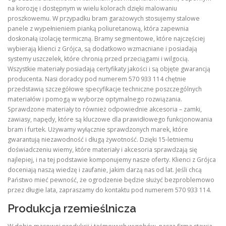
na korozję i dostępnym w wielu kolorach dzięki malowaniu
proszkowemu. W przypadku bram garażowych stosujemy stalowe
panele z wypełnieniem pianką poliuretanową, która zapewnia
doskonałą izolację termiczną. Bramy segmentowe, które najczęściej
wybierają klienci z Grójca, są dodatkowo wzmacniane i posiadają
systemy uszczelek, które chronią przed przeciągami i wilgocią.
Wszystkie materiały posiadają certyfikaty jakości i są objęte gwarancją
producenta. Nasi doradcy pod numerem 570 933 114 chętnie
przedstawią szczegółowe specyfikacje techniczne poszczególnych
materiałów i pomogą w wyborze optymalnego rozwiązania.
Sprawdzone materiały to również odpowiednie akcesoria – zamki,
zawiasy, napędy, które są kluczowe dla prawidłowego funkcjonowania
bram i furtek. Używamy wyłącznie sprawdzonych marek, które
gwarantują niezawodność i długą żywotność. Dzięki 15-letniemu
doświadczeniu wiemy, które materiały i akcesoria sprawdzają się
najlepiej, i na tej podstawie komponujemy nasze oferty. Klienci z Grójca
doceniają naszą wiedzę i zaufanie, jakim darzą nas od lat. Jeśli chcą
Państwo mieć pewność, że ogrodzenie będzie służyć bezproblemowo
przez długie lata, zapraszamy do kontaktu pod numerem 570 933 114.
Produkcja rzemieślnicza