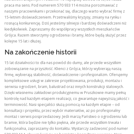
praca ma sens. Pod numerem 570 933 114 można porozmawiać z
naszymi pracownikami i przekonać się, dlaczego warto wybrać firmę z
15-letnim doświadczeniem. Przetrwaliśmy kryzysy, zmiany na rynku i
rosnącą konkurencję. Dziś jesteśmy silniejsi i bardziej doświadczeni niż
kiedykolwiek. Zapraszamy do współpracy wszystkich mieszkańców
Grójca. Razem stworzymy ogrodzenia i bramy, które będą służyć przez
kolejne 15 lat i dłużej.
Na zakończenie historii
15 lat działalności to dla nas powód do dumy, ale przede wszystkim
zobowiązanie na przyszłość. Klienci z Grójca, którzy wybierają naszą
firmę, wybierają stabilność, doświadczenie i profesjonalizm. Oferujemy
kompleksowe usługi w zakresie projektowania, produkcji, montażu i
serwisu ogrodzeń, bram, balustrad oraz innych konstrukcji stalowych.
Dzięki własnemu zakładowi produkcyjnemu w Pruszkowie mamy pełną
kontrolę nad każdym etapem realizacji, co gwarantuje najwyższą jakość i
terminowość. Nasi specjaliści służą pomocą na każdym etapie – od
konsultacji i projektu, przez wybór materiałów, aż po profesjonalny
montaż i serwis posprzedażowy. Jeśli marzą Państwo o ogrodzeniu lub
bramie, która będzie nie tylko piękna, ale przede wszystkim trwała i
funkcjonalna, zapraszamy do kontaktu. Wystarczy zadzwonić pod numer