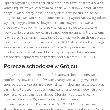
Oprócz ogrodzeń, bram i balustrad oferujemy również szeroki zakres
konstrukcji stalowych. W naszym zakładzie w Pruszkowie produkujemy
pergole, wiaty, altany, daszki nad wejściem oraz konstrukcje nośne.
Pergole stalowe tworzą zacienione miejsce do wypoczynku w ogrodzie.
Wykonujemy je z profili stalowych lub aluminiowych, malowanych
proszkowo w dowolnym kolorze RAL. Wiaty stalowe to praktyczne
rozwiązanie do przechowywania samochodu lub sprzętu. Projektujemy
je w różnych rozmiarach i kształtach. Daszki nad wejściem chronią przed
deszczem i śniegiem. Pod numerem 570 933 114 nasi doradcy pomogą
zaplanować konstrukcje stalowe w Grójcu. Wszystkie konstrukcje
produkujemy w Pruszkowie. Montaż wykonują nasi doświadczeni
pracownicy. Zapraszamy do kontaktu pod numerem 570 933 114.
Poręcze schodowe w Grójcu
Poręcze schodowe to element, który zapewnia bezpieczeństwo i
komfort użytkowania schodów. Mieszkańcy Grójca mogą wybierać
spośród poręczy ze stali nierdzewnej, stali malowanej proszkowo oraz
aluminium. Poręcze mogą być montowane na schodach wewnętrznych i
zewnętrznych, z balustradą lub bez. Oferujemy poręcze o różnym
przekroju i średnicy. Wysokość poręczy dostosowujemy do
obowiązujących norm. Pod numerem 570 933 114 mogą Państwo
skonsultować z nami potrzeby dotyczące poręczy schodowych w Grójcu.