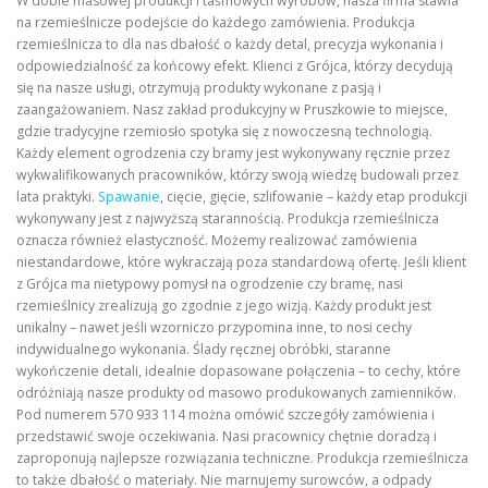
W dobie masowej produkcji i taśmowych wyrobów, nasza firma stawia
na rzemieślnicze podejście do każdego zamówienia. Produkcja
rzemieślnicza to dla nas dbałość o każdy detal, precyzja wykonania i
odpowiedzialność za końcowy efekt. Klienci z Grójca, którzy decydują
się na nasze usługi, otrzymują produkty wykonane z pasją i
zaangażowaniem. Nasz zakład produkcyjny w Pruszkowie to miejsce,
gdzie tradycyjne rzemiosło spotyka się z nowoczesną technologią.
Każdy element ogrodzenia czy bramy jest wykonywany ręcznie przez
wykwalifikowanych pracowników, którzy swoją wiedzę budowali przez
lata praktyki.
Spawanie
, cięcie, gięcie, szlifowanie – każdy etap produkcji
wykonywany jest z najwyższą starannością. Produkcja rzemieślnicza
oznacza również elastyczność. Możemy realizować zamówienia
niestandardowe, które wykraczają poza standardową ofertę. Jeśli klient
z Grójca ma nietypowy pomysł na ogrodzenie czy bramę, nasi
rzemieślnicy zrealizują go zgodnie z jego wizją. Każdy produkt jest
unikalny – nawet jeśli wzorniczo przypomina inne, to nosi cechy
indywidualnego wykonania. Ślady ręcznej obróbki, staranne
wykończenie detali, idealnie dopasowane połączenia – to cechy, które
odróżniają nasze produkty od masowo produkowanych zamienników.
Pod numerem 570 933 114 można omówić szczegóły zamówienia i
przedstawić swoje oczekiwania. Nasi pracownicy chętnie doradzą i
zaproponują najlepsze rozwiązania techniczne. Produkcja rzemieślnicza
to także dbałość o materiały. Nie marnujemy surowców, a odpady