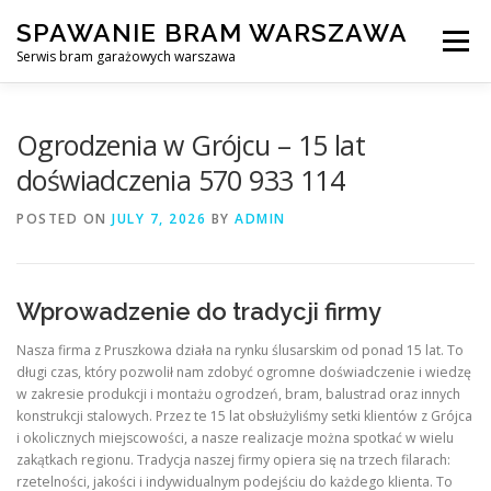
Skip
SPAWANIE BRAM WARSZAWA
to
Menu
content
Serwis bram garażowych warszawa
SPAWANIE BRAM GARAŻOWYCH I OGRODZEŃ WARSZAWA
Ogrodzenia w Grójcu – 15 lat
doświadczenia 570 933 114
AWARYJNE OTWIERANIE BRAM
BLOG
KONTAKT
POSTED ON
JULY 7, 2026
BY
ADMIN
Wprowadzenie do tradycji firmy
Nasza firma z Pruszkowa działa na rynku ślusarskim od ponad 15 lat. To
długi czas, który pozwolił nam zdobyć ogromne doświadczenie i wiedzę
w zakresie produkcji i montażu ogrodzeń, bram, balustrad oraz innych
konstrukcji stalowych. Przez te 15 lat obsłużyliśmy setki klientów z Grójca
i okolicznych miejscowości, a nasze realizacje można spotkać w wielu
zakątkach regionu. Tradycja naszej firmy opiera się na trzech filarach:
rzetelności, jakości i indywidualnym podejściu do każdego klienta. To