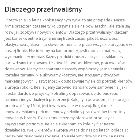
Dlaczego przetrwaliśmy
Przetrwanie 15 lat na konkurencyjnym rynku to nie przypadek. Nasza
firma przez ten czas nie tylko utrzymała się na powierzchni, ale stale się
rozwija i zdobywa nowych klientów. Dlaczego przetrwaliśmy? Kluczem
jest konsekwentne trzymanie się trzech zasad: jakość, uczciwość,
elastyczność. Jakość – to słowo odmieniane przez wszystkie przypadki w
naszej firmie. Nie idziemy na kompromisy, jeśli chodzi o materiały,
wykonanie czy montaż. Każdy produkt opuszczający nasz zakład jest
sprawdzany i testowany. Uczciwość – wobec klientów, pracowników i
dostawców. Mamy transparentne zasady współpracy, jasne cenniki i
rzetelne terminy. Nie ukrywamy kosztów, nie stosujemy chwytów
marketingowych. Elastyczność – dostosowujemy się do potrzeb klientów
z Grójca i okolic. Realizujemy zarówno standardowe zamówienia, jak i
niestandardowe projekty. Potrafimy dopasować się do budżetu,
terminu i indywidualnych preferencji. Kolejnym powodem, dla którego
przetrwaliśmy 15 lat, jest inwestowanie w rozwój. Regularnie
unowocześniamy park maszynowy, szkolimy pracowników i śledzimy
nowości w branży. Dzięki temu możemy oferować produkty na
najwyższym poziomie. Relacje z klientami to kolejny filar naszej
działalności. Wielu klientów z Grójca wraca do nas po latach, polecając
nas swoim znajomym i rodzinie. To najlepszy dowód na to, że nasza