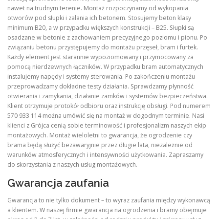
nawet na trudnym terenie. Montaż rozpoczynamy od wykopania
otworów pod słupki i zalania ich betonem. Stosujemy beton klasy
minimum B20, a w przypadku większych konstrukcji – B25. Słupki są
osadzane w betonie z zachowaniem precyzyjnego poziomu i pionu. Po
związaniu betonu przystępujemy do montażu przęseł, bram i furtek.
Każdy element jest starannie wypoziomowany i przymocowany za
pomocą nierdzewnych łączników. W przypadku bram automatycznych
instalujemy napędy i systemy sterowania. Po zakończeniu montażu
przeprowadzamy dokładne testy działania. Sprawdzamy płynność
otwierania i zamykania, działanie zamków i systemów bezpieczeństwa.
Klient otrzymuje protokół odbioru oraz instrukcję obsługi. Pod numerem
570 933 114 można umówić się na montaż w dogodnym terminie. Nasi
klienci z Grójca cenią sobie terminowość i profesjonalizm naszych ekip
montażowych. Montaż wieloletni to gwarancja, że ogrodzenie czy
brama będą służyć bezawaryjnie przez długie lata, niezależnie od
warunków atmosferycznych i intensywności użytkowania. Zapraszamy
do skorzystania z naszych usług montażowych.
Gwarancja zaufania
Gwarancja to nie tylko dokument – to wyraz zaufania między wykonawcą
a klientem. W naszej firmie gwarancja na ogrodzenia i bramy obejmuje