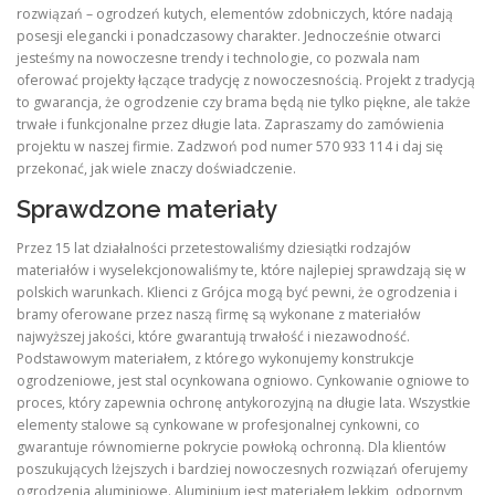
rozwiązań – ogrodzeń kutych, elementów zdobniczych, które nadają
posesji elegancki i ponadczasowy charakter. Jednocześnie otwarci
jesteśmy na nowoczesne trendy i technologie, co pozwala nam
oferować projekty łączące tradycję z nowoczesnością. Projekt z tradycją
to gwarancja, że ogrodzenie czy brama będą nie tylko piękne, ale także
trwałe i funkcjonalne przez długie lata. Zapraszamy do zamówienia
projektu w naszej firmie. Zadzwoń pod numer 570 933 114 i daj się
przekonać, jak wiele znaczy doświadczenie.
Sprawdzone materiały
Przez 15 lat działalności przetestowaliśmy dziesiątki rodzajów
materiałów i wyselekcjonowaliśmy te, które najlepiej sprawdzają się w
polskich warunkach. Klienci z Grójca mogą być pewni, że ogrodzenia i
bramy oferowane przez naszą firmę są wykonane z materiałów
najwyższej jakości, które gwarantują trwałość i niezawodność.
Podstawowym materiałem, z którego wykonujemy konstrukcje
ogrodzeniowe, jest stal ocynkowana ogniowo. Cynkowanie ogniowe to
proces, który zapewnia ochronę antykorozyjną na długie lata. Wszystkie
elementy stalowe są cynkowane w profesjonalnej cynkowni, co
gwarantuje równomierne pokrycie powłoką ochronną. Dla klientów
poszukujących lżejszych i bardziej nowoczesnych rozwiązań oferujemy
ogrodzenia aluminiowe. Aluminium jest materiałem lekkim, odpornym