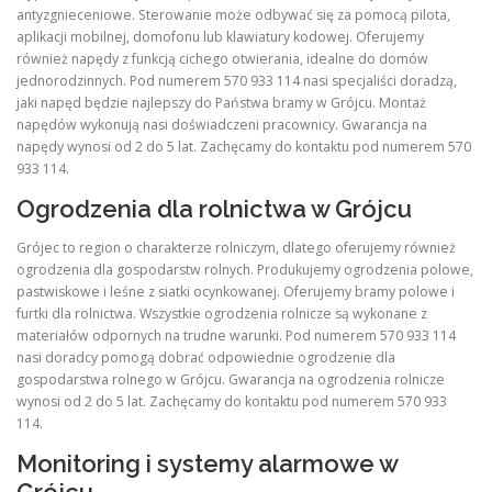
antyzgnieceniowe. Sterowanie może odbywać się za pomocą pilota,
aplikacji mobilnej, domofonu lub klawiatury kodowej. Oferujemy
również napędy z funkcją cichego otwierania, idealne do domów
jednorodzinnych. Pod numerem 570 933 114 nasi specjaliści doradzą,
jaki napęd będzie najlepszy do Państwa bramy w Grójcu. Montaż
napędów wykonują nasi doświadczeni pracownicy. Gwarancja na
napędy wynosi od 2 do 5 lat. Zachęcamy do kontaktu pod numerem 570
933 114.
Ogrodzenia dla rolnictwa w Grójcu
Grójec to region o charakterze rolniczym, dlatego oferujemy również
ogrodzenia dla gospodarstw rolnych. Produkujemy ogrodzenia polowe,
pastwiskowe i leśne z siatki ocynkowanej. Oferujemy bramy polowe i
furtki dla rolnictwa. Wszystkie ogrodzenia rolnicze są wykonane z
materiałów odpornych na trudne warunki. Pod numerem 570 933 114
nasi doradcy pomogą dobrać odpowiednie ogrodzenie dla
gospodarstwa rolnego w Grójcu. Gwarancja na ogrodzenia rolnicze
wynosi od 2 do 5 lat. Zachęcamy do kontaktu pod numerem 570 933
114.
Monitoring i systemy alarmowe w