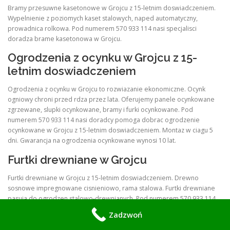
Bramy przesuwne kasetonowe w Grojcu z 15-letnim doswiadczeniem.
Wypelnienie z poziomych kaset stalowych, naped automatyczny,
prowadnica rolkowa. Pod numerem 570 933 114 nasi specjalisci
doradza brame kasetonowa w Grojcu.
Ogrodzenia z ocynku w Grojcu z 15-
letnim doswiadczeniem
Ogrodzenia z ocynku w Grojcu to rozwiazanie ekonomiczne. Ocynk
ogniowy chroni przed rdza przez lata. Oferujemy panele ocynkowane
zgrzewane, slupki ocynkowane, bramy i furki ocynkowane. Pod
numerem 570 933 114 nasi doradcy pomoga dobrac ogrodzenie
ocynkowane w Grojcu z 15-letnim doswiadczeniem. Montaz w ciagu 5
dni. Gwarancja na ogrodzenia ocynkowane wynosi 10 lat.
Furtki drewniane w Grojcu
Furtki drewniane w Grojcu z 15-letnim doswiadczeniem. Drewno
sosnowe impregnowane cisnieniowo, rama stalowa. Furtki drewniane
pasuja do ogrodzen stalowo-drewnianych. Pod numerem 570 933 114
nasi doradcy pomoga zaprojektowac furtke drewniana w Grojcu.
Zadzwoń
Furtki stalowe w Grojcu