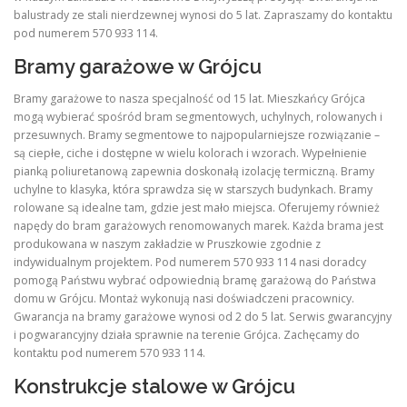
balustrady ze stali nierdzewnej wynosi do 5 lat. Zapraszamy do kontaktu
pod numerem 570 933 114.
Bramy garażowe w Grójcu
Bramy garażowe to nasza specjalność od 15 lat. Mieszkańcy Grójca
mogą wybierać spośród bram segmentowych, uchylnych, rolowanych i
przesuwnych. Bramy segmentowe to najpopularniejsze rozwiązanie –
są ciepłe, ciche i dostępne w wielu kolorach i wzorach. Wypełnienie
pianką poliuretanową zapewnia doskonałą izolację termiczną. Bramy
uchylne to klasyka, która sprawdza się w starszych budynkach. Bramy
rolowane są idealne tam, gdzie jest mało miejsca. Oferujemy również
napędy do bram garażowych renomowanych marek. Każda brama jest
produkowana w naszym zakładzie w Pruszkowie zgodnie z
indywidualnym projektem. Pod numerem 570 933 114 nasi doradcy
pomogą Państwu wybrać odpowiednią bramę garażową do Państwa
domu w Grójcu. Montaż wykonują nasi doświadczeni pracownicy.
Gwarancja na bramy garażowe wynosi od 2 do 5 lat. Serwis gwarancyjny
i pogwarancyjny działa sprawnie na terenie Grójca. Zachęcamy do
kontaktu pod numerem 570 933 114.
Konstrukcje stalowe w Grójcu