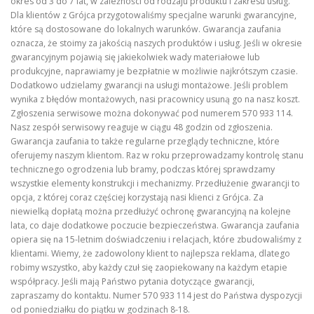
okres od 3 do 7 lat, w zależności od rodzaju produktu i zakresu usług.
Dla klientów z Grójca przygotowaliśmy specjalne warunki gwarancyjne,
które są dostosowane do lokalnych warunków. Gwarancja zaufania
oznacza, że stoimy za jakością naszych produktów i usług. Jeśli w okresie
gwarancyjnym pojawią się jakiekolwiek wady materiałowe lub
produkcyjne, naprawiamy je bezpłatnie w możliwie najkrótszym czasie.
Dodatkowo udzielamy gwarancji na usługi montażowe. Jeśli problem
wynika z błędów montażowych, nasi pracownicy usuną go na nasz koszt.
Zgłoszenia serwisowe można dokonywać pod numerem 570 933 114.
Nasz zespół serwisowy reaguje w ciągu 48 godzin od zgłoszenia.
Gwarancja zaufania to także regularne przeglądy techniczne, które
oferujemy naszym klientom. Raz w roku przeprowadzamy kontrolę stanu
technicznego ogrodzenia lub bramy, podczas której sprawdzamy
wszystkie elementy konstrukcji i mechanizmy. Przedłużenie gwarancji to
opcja, z której coraz częściej korzystają nasi klienci z Grójca. Za
niewielką dopłatą można przedłużyć ochronę gwarancyjną na kolejne
lata, co daje dodatkowe poczucie bezpieczeństwa. Gwarancja zaufania
opiera się na 15-letnim doświadczeniu i relacjach, które zbudowaliśmy z
klientami. Wiemy, że zadowolony klient to najlepsza reklama, dlatego
robimy wszystko, aby każdy czuł się zaopiekowany na każdym etapie
współpracy. Jeśli mają Państwo pytania dotyczące gwarancji,
zapraszamy do kontaktu. Numer 570 933 114 jest do Państwa dyspozycji
od poniedziałku do piątku w godzinach 8-18.