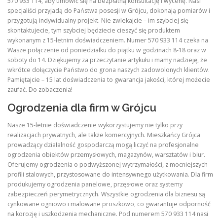
570 933 114, aby umówić się na bezpłatną konsultację i wycenę. Nasi
specjaliści przyjadą do Państwa posesji w Grójcu, dokonają pomiarów i
przygotują indywidualny projekt. Nie zwlekajcie – im szybciej się
skontaktujecie, tym szybciej będziecie cieszyć się produktem
wykonanym z 15-letnim doświadczeniem. Numer 570 933 114 czeka na
Wasze połączenie od poniedziałku do piątku w godzinach 8-18 oraz w
soboty do 14. Dziękujemy za przeczytanie artykułu i mamy nadzieję, że
wkrótce dołączycie Państwo do grona naszych zadowolonych klientów.
Pamiętajcie – 15 lat doświadczenia to gwarancja jakości, której możecie
zaufać. Do zobaczenia!
Ogrodzenia dla firm w Grójcu
Nasze 15-letnie doświadczenie wykorzystujemy nie tylko przy
realizacjach prywatnych, ale także komercyjnych. Mieszkańcy Grójca
prowadzący działalność gospodarczą mogą liczyć na profesjonalne
ogrodzenia obiektów przemysłowych, magazynów, warsztatów i biur.
Oferujemy ogrodzenia o podwyższonej wytrzymałości, z mocniejszych
profili stalowych, przystosowane do intensywnego użytkowania. Dla firm
produkujemy ogrodzenia panelowe, przęsłowe oraz systemy
zabezpieczeń perymetrycznych. Wszystkie ogrodzenia dla biznesu są
cynkowane ogniowo i malowane proszkowo, co gwarantuje odporność
na korozję i uszkodzenia mechaniczne. Pod numerem 570 933 114 nasi