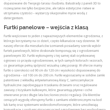
dopasowane do Twojego tarasu i budżetu. Balustrady z paneli 3D to
rozwiązanie nie tylko bezpieczne, ale także estetyczne i łatwe w
utrzymaniu czystości – wystarczy okazjonalne mycie wodą z
detergentem.
Furtki panelowe – wejścia z klasą
Furtki wejściowe to jeden z najważniejszych elementów ogrodzenia, z
którego korzystamy na co dzień, często kilkanaście razy dziennie. W
naszej ofercie dla mieszkańców Łomianek posiadamy szeroki wybór
furtek panelowych, które doskonale komponują się z ogrodzeniami
panelowymi 3D. Furtki wykonujemy z tej samej stali ocynkowanej
ogniowo co przęsła ogrodzeniowe, w tych samych kolorach i wzorach,
co gwarantuje pełną spójność wizualną całej posesji. W ofercie mamy
furtki o szerokości od 90 cm do 120 cm i wysokości dopasowanej do
ogrodzenia – od 100 cm do 200 cm. Furtki wyposażamy w solidne zamki
patentowe z wkładką antywłamaniową klasy C, samozamykacze
hydrauliczne zapobiegające trzaskaniu drzwiami oraz regulowane
zawiasy z łożyskami kulkowymi, które gwarantują płynne i ciche
otwieranie przez długie lata bez konieczności regulacji. Dla klientów
ceniących wygodę oferujemy furtki z zamkami elektronicznymi na kod
lub kartę oraz systemami wideodomofonowymi, które umożliwiają
komunikację z osobami stojącymi przed ogrodzeniem bez wychodzenia