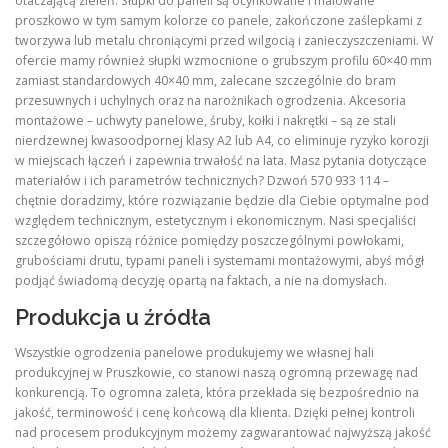
otaczającą zieleń. Słupki do paneli są ocynkowane i malowane
proszkowo w tym samym kolorze co panele, zakończone zaślepkami z
tworzywa lub metalu chroniącymi przed wilgocią i zanieczyszczeniami. W
ofercie mamy również słupki wzmocnione o grubszym profilu 60×40 mm
zamiast standardowych 40×40 mm, zalecane szczególnie do bram
przesuwnych i uchylnych oraz na narożnikach ogrodzenia. Akcesoria
montażowe – uchwyty panelowe, śruby, kołki i nakrętki – są ze stali
nierdzewnej kwasoodpornej klasy A2 lub A4, co eliminuje ryzyko korozji
w miejscach łączeń i zapewnia trwałość na lata. Masz pytania dotyczące
materiałów i ich parametrów technicznych? Dzwoń 570 933 114 –
chętnie doradzimy, które rozwiązanie będzie dla Ciebie optymalne pod
względem technicznym, estetycznym i ekonomicznym. Nasi specjaliści
szczegółowo opiszą różnice pomiędzy poszczególnymi powłokami,
grubościami drutu, typami paneli i systemami montażowymi, abyś mógł
podjąć świadomą decyzję opartą na faktach, a nie na domysłach.
Produkcja u źródła
Wszystkie ogrodzenia panelowe produkujemy we własnej hali
produkcyjnej w Pruszkowie, co stanowi naszą ogromną przewagę nad
konkurencją. To ogromna zaleta, która przekłada się bezpośrednio na
jakość, terminowość i cenę końcową dla klienta. Dzięki pełnej kontroli
nad procesem produkcyjnym możemy zagwarantować najwyższą jakość