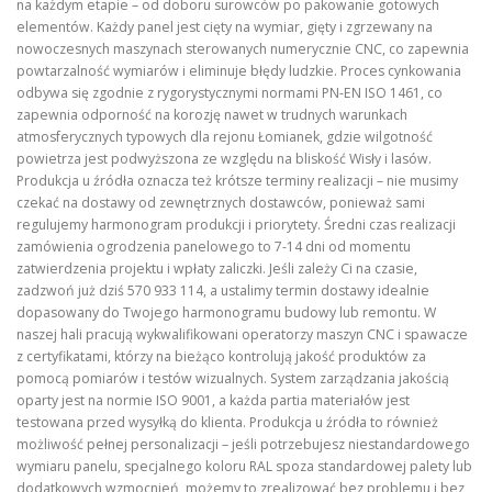
na każdym etapie – od doboru surowców po pakowanie gotowych
elementów. Każdy panel jest cięty na wymiar, gięty i zgrzewany na
nowoczesnych maszynach sterowanych numerycznie CNC, co zapewnia
powtarzalność wymiarów i eliminuje błędy ludzkie. Proces cynkowania
odbywa się zgodnie z rygorystycznymi normami PN-EN ISO 1461, co
zapewnia odporność na korozję nawet w trudnych warunkach
atmosferycznych typowych dla rejonu Łomianek, gdzie wilgotność
powietrza jest podwyższona ze względu na bliskość Wisły i lasów.
Produkcja u źródła oznacza też krótsze terminy realizacji – nie musimy
czekać na dostawy od zewnętrznych dostawców, ponieważ sami
regulujemy harmonogram produkcji i priorytety. Średni czas realizacji
zamówienia ogrodzenia panelowego to 7-14 dni od momentu
zatwierdzenia projektu i wpłaty zaliczki. Jeśli zależy Ci na czasie,
zadzwoń już dziś 570 933 114, a ustalimy termin dostawy idealnie
dopasowany do Twojego harmonogramu budowy lub remontu. W
naszej hali pracują wykwalifikowani operatorzy maszyn CNC i spawacze
z certyfikatami, którzy na bieżąco kontrolują jakość produktów za
pomocą pomiarów i testów wizualnych. System zarządzania jakością
oparty jest na normie ISO 9001, a każda partia materiałów jest
testowana przed wysyłką do klienta. Produkcja u źródła to również
możliwość pełnej personalizacji – jeśli potrzebujesz niestandardowego
wymiaru panelu, specjalnego koloru RAL spoza standardowej palety lub
dodatkowych wzmocnień, możemy to zrealizować bez problemu i bez