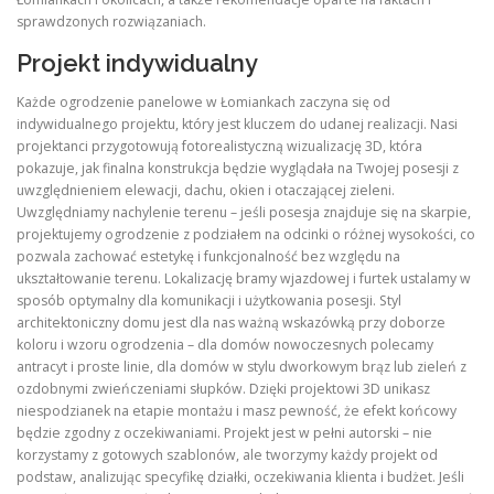
sprawdzonych rozwiązaniach.
Projekt indywidualny
Każde ogrodzenie panelowe w Łomiankach zaczyna się od
indywidualnego projektu, który jest kluczem do udanej realizacji. Nasi
projektanci przygotowują fotorealistyczną wizualizację 3D, która
pokazuje, jak finalna konstrukcja będzie wyglądała na Twojej posesji z
uwzględnieniem elewacji, dachu, okien i otaczającej zieleni.
Uwzględniamy nachylenie terenu – jeśli posesja znajduje się na skarpie,
projektujemy ogrodzenie z podziałem na odcinki o różnej wysokości, co
pozwala zachować estetykę i funkcjonalność bez względu na
ukształtowanie terenu. Lokalizację bramy wjazdowej i furtek ustalamy w
sposób optymalny dla komunikacji i użytkowania posesji. Styl
architektoniczny domu jest dla nas ważną wskazówką przy doborze
koloru i wzoru ogrodzenia – dla domów nowoczesnych polecamy
antracyt i proste linie, dla domów w stylu dworkowym brąz lub zieleń z
ozdobnymi zwieńczeniami słupków. Dzięki projektowi 3D unikasz
niespodzianek na etapie montażu i masz pewność, że efekt końcowy
będzie zgodny z oczekiwaniami. Projekt jest w pełni autorski – nie
korzystamy z gotowych szablonów, ale tworzymy każdy projekt od
podstaw, analizując specyfikę działki, oczekiwania klienta i budżet. Jeśli