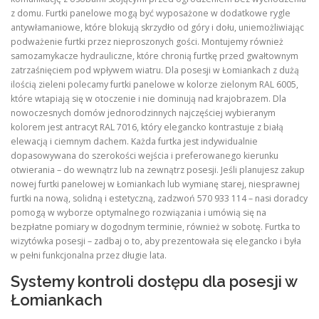
z domu. Furtki panelowe mogą być wyposażone w dodatkowe rygle
antywłamaniowe, które blokują skrzydło od góry i dołu, uniemożliwiając
podważenie furtki przez nieproszonych gości. Montujemy również
samozamykacze hydrauliczne, które chronią furtkę przed gwałtownym
zatrzaśnięciem pod wpływem wiatru. Dla posesji w Łomiankach z dużą
ilością zieleni polecamy furtki panelowe w kolorze zielonym RAL 6005,
które wtapiają się w otoczenie i nie dominują nad krajobrazem. Dla
nowoczesnych domów jednorodzinnych najczęściej wybieranym
kolorem jest antracyt RAL 7016, który elegancko kontrastuje z białą
elewacją i ciemnym dachem. Każda furtka jest indywidualnie
dopasowywana do szerokości wejścia i preferowanego kierunku
otwierania – do wewnątrz lub na zewnątrz posesji. Jeśli planujesz zakup
nowej furtki panelowej w Łomiankach lub wymianę starej, niesprawnej
furtki na nową, solidną i estetyczną, zadzwoń 570 933 114 – nasi doradcy
pomogą w wyborze optymalnego rozwiązania i umówią się na
bezpłatne pomiary w dogodnym terminie, również w sobotę. Furtka to
wizytówka posesji – zadbaj o to, aby prezentowała się elegancko i była
w pełni funkcjonalna przez długie lata.
Systemy kontroli dostępu dla posesji w
Łomiankach