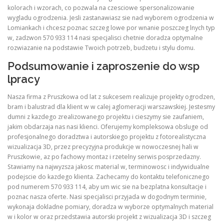
kolorach i wzorach, co pozwala na czesciowe spersonalizowanie
wygladu ogrodzenia. Jesli zastanawiasz sie nad wyborem ogrodzenia w
Lomiankach i chcesz poznac szczeg lowe por wnanie poszczeg lnych typ
w, zadzwon 570 933 114 nasi specjalisci chetnie doradza optymalne
rozwiazanie na podstawie Twoich potrzeb, budzetu i stylu domu.
Podsumowanie i zaproszenie do wsp
lpracy
Nasza firma z Pruszkowa od lat z sukcesem realizuje projekty ogrodzen,
bram i balustrad dla klient w w calej aglomeracji warszawskiej. Jestesmy
dumni z kazdego zrealizowanego projektu i cieszymy sie zaufaniem,
jakim obdarzaja nas nasi klienci. Oferujemy kompleksowa obsluge od
profesjonalnego doradztwa i autorskiego projektu z fotorealistyczna
wizualizacja 3D, przez precyzyjna produkcje w nowoczesnej hali w
Pruszkowie, az po fachowy montaz i rzetelny serwis posprzedazny.
Stawiamy na najwyzsza jakosc material w, terminowosc i indywidualne
podejscie do kazdego klienta. Zachecamy do kontaktu telefonicznego
pod numerem 570 933 114, aby um wic sie na bezplatna konsultacje i
poznac nasza oferte. Nasi specjalisci przyjada w dogodnym terminie,
wykonaja dokladne pomiary, doradza w wyborze optymalnych material
w i kolor w oraz przedstawia autorski projekt z wizualizacja 3D i szczeg