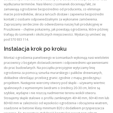
wydłużania terminów. Nasi klienci z Łomianek doceniają fakt, że
zamawiają ogrodzenie bezpośrednio od producenta, co eliminuje
marże pośredników, skraca łańcuch dostaw i zapewnia bezpośredni
kontakt z osobami odpowiedzialnymi za wykonanie zamówienia.
Zapraszamy serdecznie do odwiedzenia naszej hali produkcyjnej w
Pruszkowie – chętnie pokażemy, jak powstają ogrodzenia, które później
trafiają do Łomianek i okolicznych miejscowości. Wystarczy umówić się
pod 570 933 114.
Instalacja krok po kroku
Montaż ogrodzenia panelowego w Łomiankach wykonują nasi wieloletni
pracownicy z bogatym doświadczeniem i odpowiednimi uprawnieniami
do prac budowlanych. Na początku precyzyjnie wytyczamy linię
ogrodzenia za pomocą sznurka murarskiego i palików drewnianych,
dokładnie określając przebieg granic zgodnie z mapą geodezyjną i
projektem. Następnie wiercimy otwory pod słupki – używamy wiertnic
spalinowych z wymiennymi świdrami o średnicy 20-30 cm, które są
szybkie, wydajne i nie niszczą nadmiernie terenu wokół otworu.
Stosujemy słupki stalowe o profilu zamkniętym 40×40 mm, 60×40 mm lub
80×60 mm w zależności od wysokości ogrodzenia i obciążenia wiatrem,
osadzone w betonie klasy minimum B20 z dodatkiem przyspieszacza