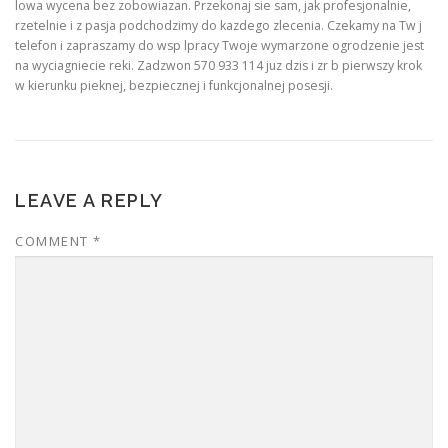
lowa wycena bez zobowiazan. Przekonaj sie sam, jak profesjonalnie,
rzetelnie i z pasja podchodzimy do kazdego zlecenia. Czekamy na Tw j
telefon i zapraszamy do wsp lpracy Twoje wymarzone ogrodzenie jest
na wyciagniecie reki. Zadzwon 570 933 114 juz dzis i zr b pierwszy krok
w kierunku pieknej, bezpiecznej i funkcjonalnej posesji.
LEAVE A REPLY
COMMENT
*