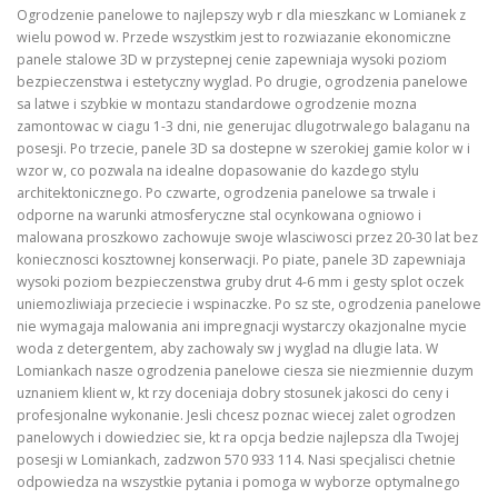
Ogrodzenie panelowe to najlepszy wyb r dla mieszkanc w Lomianek z
wielu powod w. Przede wszystkim jest to rozwiazanie ekonomiczne
panele stalowe 3D w przystepnej cenie zapewniaja wysoki poziom
bezpieczenstwa i estetyczny wyglad. Po drugie, ogrodzenia panelowe
sa latwe i szybkie w montazu standardowe ogrodzenie mozna
zamontowac w ciagu 1-3 dni, nie generujac dlugotrwalego balaganu na
posesji. Po trzecie, panele 3D sa dostepne w szerokiej gamie kolor w i
wzor w, co pozwala na idealne dopasowanie do kazdego stylu
architektonicznego. Po czwarte, ogrodzenia panelowe sa trwale i
odporne na warunki atmosferyczne stal ocynkowana ogniowo i
malowana proszkowo zachowuje swoje wlasciwosci przez 20-30 lat bez
koniecznosci kosztownej konserwacji. Po piate, panele 3D zapewniaja
wysoki poziom bezpieczenstwa gruby drut 4-6 mm i gesty splot oczek
uniemozliwiaja przeciecie i wspinaczke. Po sz ste, ogrodzenia panelowe
nie wymagaja malowania ani impregnacji wystarczy okazjonalne mycie
woda z detergentem, aby zachowaly sw j wyglad na dlugie lata. W
Lomiankach nasze ogrodzenia panelowe ciesza sie niezmiennie duzym
uznaniem klient w, kt rzy doceniaja dobry stosunek jakosci do ceny i
profesjonalne wykonanie. Jesli chcesz poznac wiecej zalet ogrodzen
panelowych i dowiedziec sie, kt ra opcja bedzie najlepsza dla Twojej
posesji w Lomiankach, zadzwon 570 933 114. Nasi specjalisci chetnie
odpowiedza na wszystkie pytania i pomoga w wyborze optymalnego