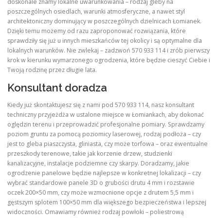
doskonale znamy lokalne uwarunkowania – rodzaj gleby na
poszczególnych osiedlach, warunki atmosferyczne, a nawet styl
architektoniczny dominujący w poszczególnych dzielnicach Łomianek.
Dzięki temu możemy od razu zaproponować rozwiązania, które
sprawdziły się już u innych mieszkańców tej okolicy i są optymalne dla
lokalnych warunków. Nie zwlekaj – zadzwoń 570 933 114 i zrób pierwszy
krok w kierunku wymarzonego ogrodzenia, które będzie cieszyć Ciebie i
Twoją rodzinę przez długie lata.
Konsultant doradza
Kiedy już skontaktujesz się z nami pod 570 933 114, nasz konsultant
techniczny przyjeżdża w ustalone miejsce w Łomiankach, aby dokonać
oględzin terenu i przeprowadzić profesjonalne pomiary. Sprawdzamy
poziom gruntu za pomocą poziomicy laserowej, rodzaj podłoża – czy
jest to gleba piaszczysta, gliniasta, czy może torfowa – oraz ewentualne
przeszkody terenowe, takie jak korzenie drzew, studzienki
kanalizacyjne, instalacje podziemne czy skarpy. Doradzamy, jakie
ogrodzenie panelowe będzie najlepsze w konkretnej lokalizacji – czy
wybrać standardowe panele 3D o grubości drutu 4 mm i rozstawie
oczek 200×50 mm, czy może wzmocnione opcje z drutem 5,5 mm i
gęstszym splotem 100×50 mm dla większego bezpieczeństwa i lepszej
widoczności. Omawiamy również rodzaj powłoki – poliestrową