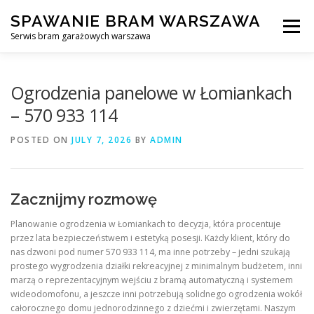
Skip
SPAWANIE BRAM WARSZAWA
to
Menu
content
Serwis bram garażowych warszawa
SPAWANIE BRAM GARAŻOWYCH I OGRODZEŃ WARSZAWA
Ogrodzenia panelowe w Łomiankach
– 570 933 114
AWARYJNE OTWIERANIE BRAM
BLOG
KONTAKT
POSTED ON
JULY 7, 2026
BY
ADMIN
Zacznijmy rozmowę
Planowanie ogrodzenia w Łomiankach to decyzja, która procentuje
przez lata bezpieczeństwem i estetyką posesji. Każdy klient, który do
nas dzwoni pod numer 570 933 114, ma inne potrzeby – jedni szukają
prostego wygrodzenia działki rekreacyjnej z minimalnym budżetem, inni
marzą o reprezentacyjnym wejściu z bramą automatyczną i systemem
wideodomofonu, a jeszcze inni potrzebują solidnego ogrodzenia wokół
całorocznego domu jednorodzinnego z dziećmi i zwierzętami. Naszym