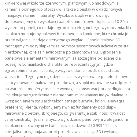
klinkierowej w kolorze czerwonym, grafitowym lub miodowym, z
kamienia polnego lub otoczak w, a takze z pustak w okladzinowych
imitujacych kamien naturalny. Wysokosc slupk w murowanych
dostosowujemy do wysokosci paneli standardowo slupki sa o 10-20 cm
wyzsze od paneli, co nadaje ogrodzeniu eleganckiego wykonczenia. Na
slupkach montujemy nakrywy betonowe lub kamienne, kt re chronia je
przed wilgocia i nadaja estetycznego wygladu. Panele stalowe 3D
montujemy miedzy slupkami za pomoca systemowych uchwyt w ze stali
nierdzewnej, kt re sa niewidoczne po zamontowaniu. Ogrodzenia
panelowe z elementami murowanymi sa szczeg lnie polecane dla
posesji w Lomiankach o charakterze reprezentacyjnym, gdzie
ogrodzenie ma pelnic funkcje wizyt wki domu i podkreslac status
wlasciciela. Tego typu ogrodzenia sa niezwykle trwale panele stalowe
sa ocynkowane i malowane proszkowo, a slupki murowane sa odporne
na warunki atmosferyczne i nie wymagaja konserwacji przez dlugie lata.
Projektujemy ogrodzenia z elementami murowanymi indywidualnie, z
uwzglednieniem stylu architektonicznego budynku, koloru elewacji i
preferencji klienta. Wykonujemy r wniez fundamenty pod slupki
murowane z betonu zbrojonego, co gwarantuje stabilnosc i trwalosc
calej konstrukcji. Jesli marzysz o ogrodzeniu panelowym z eleganckimi
slupkami murowanymi w Lomiankach, zadzwon 570 933 114 nasi
specjalisci przygotuja autorski projekt z wizualizacja 3D i wykonaja