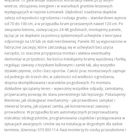
wiązania. To gwarantuje stabilność konstrukcji nawet przy silnym
wietrze, obciążeniu śniegiem i w warunkach gruntów lessowych
występujących w rejonie Łomianek. Głębokość osadzenia słupków
zależy od wysokości ogrodzenia i rodzaju gruntu – standardowo wynosi
od 70 do 100 cm, a w przypadku bram przesuwnych nawet 120 cm. Po
związaniu betonu, zazwyczaj po 24-48 godzinach, montujemy panele,
łącząc je ze słupkami za pomocą systemowych uchwytów z tworzywa
odpornego na UV lub ze stali nierdzewnej. Panele 3D są wyposażone w
fabryczne zaczepy, które zatrzaskują się w uchwytach bez użycia
narzędzi, co znacznie przyspiesza montaż i ułatwia ewentualny
demontaż w przyszłości. Na końcu instalujemy bramę wjazdową i furtkę,
regulując zawiasy z łożyskami kulkowymi i zamki tak, aby wszystko
działało płynnie, cicho i bez oporów. Całość prac montażowych zajmuje
od jednego do trzech dni, w zależności od wielkości ogrodzenia,
stopnia skomplikowania i warunków pogodowych. Po montażu
dokładnie sprzątamy teren – wywozimy wszystkie odpady, zamiatamy,
przywracamy posesję do stanu pierwotnego lub lepszego. Pokazujemy
klientowi, jak obsługiwać mechanizmy – jak prawidłowo zamykać i
otwierać bramę, jak używać zamka, jak konserwować zawiasy i
prowadnice. W przypadku bram automatycznych przeprowadzamy
instruktaż obsługi pilotów, programowania czujników i postępowania w
sytuacjach awaryjnych. Umów się na instalację w dogodnym dla siebie
terminie, dzwoniąc 570 933 114. Nasi monterzy to osoby przeszkolone i