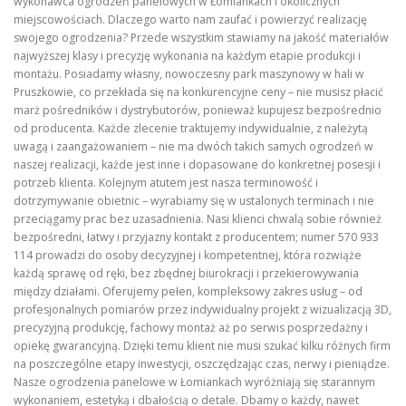
wykonawca ogrodzeń panelowych w Łomiankach i okolicznych
miejscowościach. Dlaczego warto nam zaufać i powierzyć realizację
swojego ogrodzenia? Przede wszystkim stawiamy na jakość materiałów
najwyższej klasy i precyzję wykonania na każdym etapie produkcji i
montażu. Posiadamy własny, nowoczesny park maszynowy w hali w
Pruszkowie, co przekłada się na konkurencyjne ceny – nie musisz płacić
marż pośredników i dystrybutorów, ponieważ kupujesz bezpośrednio
od producenta. Każde zlecenie traktujemy indywidualnie, z należytą
uwagą i zaangażowaniem – nie ma dwóch takich samych ogrodzeń w
naszej realizacji, każde jest inne i dopasowane do konkretnej posesji i
potrzeb klienta. Kolejnym atutem jest nasza terminowość i
dotrzymywanie obietnic – wyrabiamy się w ustalonych terminach i nie
przeciągamy prac bez uzasadnienia. Nasi klienci chwalą sobie również
bezpośredni, łatwy i przyjazny kontakt z producentem; numer 570 933
114 prowadzi do osoby decyzyjnej i kompetentnej, która rozwiąże
każdą sprawę od ręki, bez zbędnej biurokracji i przekierowywania
między działami. Oferujemy pełen, kompleksowy zakres usług – od
profesjonalnych pomiarów przez indywidualny projekt z wizualizacją 3D,
precyzyjną produkcję, fachowy montaż aż po serwis posprzedażny i
opiekę gwarancyjną. Dzięki temu klient nie musi szukać kilku różnych firm
na poszczególne etapy inwestycji, oszczędzając czas, nerwy i pieniądze.
Nasze ogrodzenia panelowe w Łomiankach wyróżniają się starannym
wykonaniem, estetyką i dbałością o detale. Dbamy o każdy, nawet