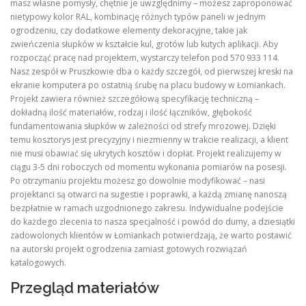
masz własne pomysły, chętnie je uwzględnimy – możesz zaproponować
nietypowy kolor RAL, kombinację różnych typów paneli w jednym
ogrodzeniu, czy dodatkowe elementy dekoracyjne, takie jak
zwieńczenia słupków w kształcie kul, grotów lub kutych aplikacji. Aby
rozpocząć pracę nad projektem, wystarczy telefon pod 570 933 114.
Nasz zespół w Pruszkowie dba o każdy szczegół, od pierwszej kreski na
ekranie komputera po ostatnią śrubę na placu budowy w Łomiankach.
Projekt zawiera również szczegółową specyfikację techniczną –
dokładną ilość materiałów, rodzaj i ilość łączników, głębokość
fundamentowania słupków w zależności od strefy mrozowej. Dzięki
temu kosztorys jest precyzyjny i niezmienny w trakcie realizacji, a klient
nie musi obawiać się ukrytych kosztów i dopłat. Projekt realizujemy w
ciągu 3-5 dni roboczych od momentu wykonania pomiarów na posesji.
Po otrzymaniu projektu możesz go dowolnie modyfikować – nasi
projektanci są otwarci na sugestie i poprawki, a każdą zmianę nanoszą
bezpłatnie w ramach uzgodnionego zakresu. Indywidualne podejście
do każdego zlecenia to nasza specjalność i powód do dumy, a dziesiątki
zadowolonych klientów w Łomiankach potwierdzają, że warto postawić
na autorski projekt ogrodzenia zamiast gotowych rozwiązań
katalogowych.
Przegląd materiałów