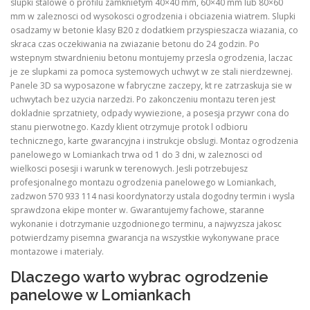
slupki stalowe o profilu zamknietym 40×40 mm, 60×40 mm lub 80×60
mm w zaleznosci od wysokosci ogrodzenia i obciazenia wiatrem. Slupki
osadzamy w betonie klasy B20 z dodatkiem przyspieszacza wiazania, co
skraca czas oczekiwania na zwiazanie betonu do 24 godzin. Po
wstepnym stwardnieniu betonu montujemy przesla ogrodzenia, laczac
je ze slupkami za pomoca systemowych uchwyt w ze stali nierdzewnej.
Panele 3D sa wyposazone w fabryczne zaczepy, kt re zatrzaskuja sie w
uchwytach bez uzycia narzedzi. Po zakonczeniu montazu teren jest
dokladnie sprzatniety, odpady wywiezione, a posesja przywr cona do
stanu pierwotnego. Kazdy klient otrzymuje protok l odbioru
technicznego, karte gwarancyjna i instrukcje obslugi. Montaz ogrodzenia
panelowego w Lomiankach trwa od 1 do 3 dni, w zaleznosci od
wielkosci posesji i warunk w terenowych. Jesli potrzebujesz
profesjonalnego montazu ogrodzenia panelowego w Lomiankach,
zadzwon 570 933 114 nasi koordynatorzy ustala dogodny termin i wysla
sprawdzona ekipe monter w. Gwarantujemy fachowe, staranne
wykonanie i dotrzymanie uzgodnionego terminu, a najwyzsza jakosc
potwierdzamy pisemna gwarancja na wszystkie wykonywane prace
montazowe i materialy.
Dlaczego warto wybrac ogrodzenie
panelowe w Lomiankach