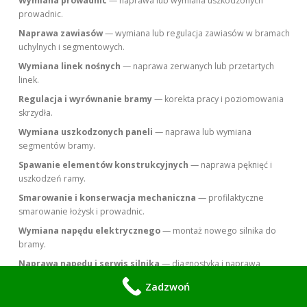
Wymiana prowadnic
— naprawa lub wymiana uszkodzonych
prowadnic.
Naprawa zawiasów
— wymiana lub regulacja zawiasów w bramach
uchylnych i segmentowych.
Wymiana linek nośnych
— naprawa zerwanych lub przetartych
linek.
Regulacja i wyrównanie bramy
— korekta pracy i poziomowania
skrzydła.
Wymiana uszkodzonych paneli
— naprawa lub wymiana
segmentów bramy.
Spawanie elementów konstrukcyjnych
— naprawa pęknięć i
uszkodzeń ramy.
Smarowanie i konserwacja mechaniczna
— profilaktyczne
smarowanie łożysk i prowadnic.
Wymiana napędu elektrycznego
— montaż nowego silnika do
bramy.
Naprawa napędu i serwis silnika
— diagnostyka i naprawa
istniejącego napędu.
Zadzwoń
Programowanie centrali sterującej
— ustawienie parametrów