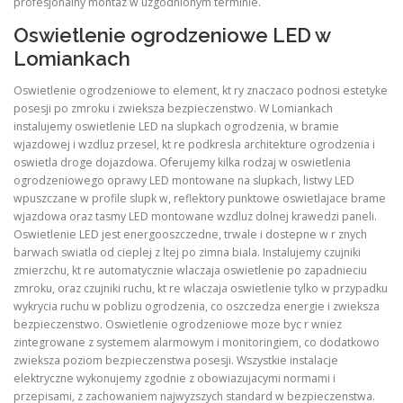
profesjonalny montaz w uzgodnionym terminie.
Oswietlenie ogrodzeniowe LED w
Lomiankach
Oswietlenie ogrodzeniowe to element, kt ry znaczaco podnosi estetyke
posesji po zmroku i zwieksza bezpieczenstwo. W Lomiankach
instalujemy oswietlenie LED na slupkach ogrodzenia, w bramie
wjazdowej i wzdluz przesel, kt re podkresla architekture ogrodzenia i
oswietla droge dojazdowa. Oferujemy kilka rodzaj w oswietlenia
ogrodzeniowego oprawy LED montowane na slupkach, listwy LED
wpuszczane w profile slupk w, reflektory punktowe oswietlajace brame
wjazdowa oraz tasmy LED montowane wzdluz dolnej krawedzi paneli.
Oswietlenie LED jest energooszczedne, trwale i dostepne w r znych
barwach swiatla od cieplej z ltej po zimna biala. Instalujemy czujniki
zmierzchu, kt re automatycznie wlaczaja oswietlenie po zapadnieciu
zmroku, oraz czujniki ruchu, kt re wlaczaja oswietlenie tylko w przypadku
wykrycia ruchu w poblizu ogrodzenia, co oszczedza energie i zwieksza
bezpieczenstwo. Oswietlenie ogrodzeniowe moze byc r wniez
zintegrowane z systemem alarmowym i monitoringiem, co dodatkowo
zwieksza poziom bezpieczenstwa posesji. Wszystkie instalacje
elektryczne wykonujemy zgodnie z obowiazujacymi normami i
przepisami, z zachowaniem najwyzszych standard w bezpieczenstwa.