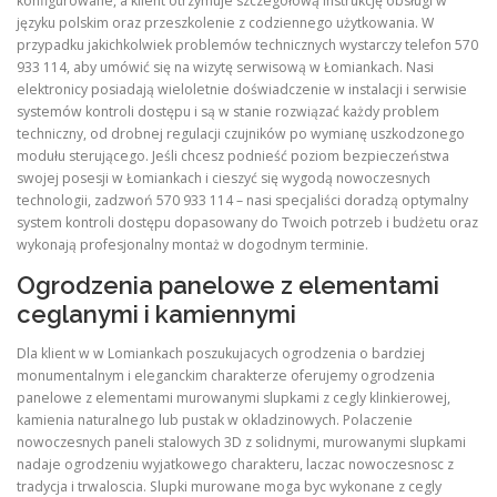
konfigurowane, a klient otrzymuje szczegółową instrukcję obsługi w
języku polskim oraz przeszkolenie z codziennego użytkowania. W
przypadku jakichkolwiek problemów technicznych wystarczy telefon 570
933 114, aby umówić się na wizytę serwisową w Łomiankach. Nasi
elektronicy posiadają wieloletnie doświadczenie w instalacji i serwisie
systemów kontroli dostępu i są w stanie rozwiązać każdy problem
techniczny, od drobnej regulacji czujników po wymianę uszkodzonego
modułu sterującego. Jeśli chcesz podnieść poziom bezpieczeństwa
swojej posesji w Łomiankach i cieszyć się wygodą nowoczesnych
technologii, zadzwoń 570 933 114 – nasi specjaliści doradzą optymalny
system kontroli dostępu dopasowany do Twoich potrzeb i budżetu oraz
wykonają profesjonalny montaż w dogodnym terminie.
Ogrodzenia panelowe z elementami
ceglanymi i kamiennymi
Dla klient w w Lomiankach poszukujacych ogrodzenia o bardziej
monumentalnym i eleganckim charakterze oferujemy ogrodzenia
panelowe z elementami murowanymi slupkami z cegly klinkierowej,
kamienia naturalnego lub pustak w okladzinowych. Polaczenie
nowoczesnych paneli stalowych 3D z solidnymi, murowanymi slupkami
nadaje ogrodzeniu wyjatkowego charakteru, laczac nowoczesnosc z
tradycja i trwaloscia. Slupki murowane moga byc wykonane z cegly