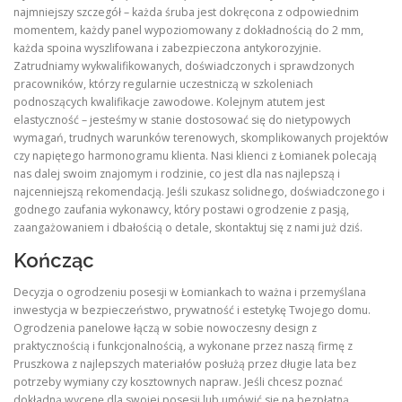
najmniejszy szczegół – każda śruba jest dokręcona z odpowiednim
momentem, każdy panel wypoziomowany z dokładnością do 2 mm,
każda spoina wyszlifowana i zabezpieczona antykorozyjnie.
Zatrudniamy wykwalifikowanych, doświadczonych i sprawdzonych
pracowników, którzy regularnie uczestniczą w szkoleniach
podnoszących kwalifikacje zawodowe. Kolejnym atutem jest
elastyczność – jesteśmy w stanie dostosować się do nietypowych
wymagań, trudnych warunków terenowych, skomplikowanych projektów
czy napiętego harmonogramu klienta. Nasi klienci z Łomianek polecają
nas dalej swoim znajomym i rodzinie, co jest dla nas najlepszą i
najcenniejszą rekomendacją. Jeśli szukasz solidnego, doświadczonego i
godnego zaufania wykonawcy, który postawi ogrodzenie z pasją,
zaangażowaniem i dbałością o detale, skontaktuj się z nami już dziś.
Kończąc
Decyzja o ogrodzeniu posesji w Łomiankach to ważna i przemyślana
inwestycja w bezpieczeństwo, prywatność i estetykę Twojego domu.
Ogrodzenia panelowe łączą w sobie nowoczesny design z
praktycznością i funkcjonalnością, a wykonane przez naszą firmę z
Pruszkowa z najlepszych materiałów posłużą przez długie lata bez
potrzeby wymiany czy kosztownych napraw. Jeśli chcesz poznać
dokładną wycenę dla swojej posesji lub umówić się na bezpłatną