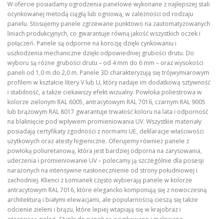
W ofercie posiadamy ogrodzenia panelowe wykonane z najlepszej stali
ocynkowanej metodą ciągłą lub ogniową, w zależności od rodzaju
panelu. Stosujemy panele zgrzewane punktowo na zautomatyzowanych
liniach produkcyjnych, co gwarantuje równą jakość wszystkich oczek i
połączeń. Panele są odporne na korozję dzięki cynkowaniu i
uszkodzenia mechaniczne dzięki odpowiedniej grubości drutu. Do
wyboru są różne grubości drutu – od 4 mm do 6 mm – oraz wysokości
paneli od 1,0 m do 2,0 m. Panele 3D charakteryzują się trójwymiarowym
profilem w kształcie litery V lub U, który nadaje im dodatkową sztywność
i stabilność, a także ciekawszy efekt wizualny. Powłoka poliestrowa w
kolorze zielonym RAL 6005, antracytowym RAL 7016, czarnym RAL 9005
lub brązowym RAL 8017 gwarantuje trwałość koloru na lata i odporność
na blaknięcie pod wpływem promieniowania UV. Wszystkie materiały
posiadają certyfikaty zgodności z normami UE, deklaracje właściwości
użytkowych oraz atesty higieniczne. Oferujemy również panele z
powłoką poliuretanową, która jest bardziej odporna na zarysowania,
uderzenia i promieniowanie UV – polecamy ją szczególnie dla posesji
narażonych na intensywne nasłonecznienie od strony południowej i
zachodniej. Klienci z Łomianek często wybierają panele w kolorze
antracytowym RAL 7016, które elegancko komponują się z nowoczesną
architekturą i białymi elewacjami, ale popularnością cieszą się także
odcienie zieleni i brązu, które lepiej wtapiają się w krajobraz i