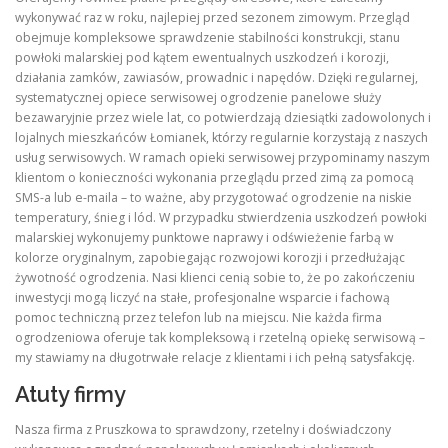
wykonywać raz w roku, najlepiej przed sezonem zimowym. Przegląd
obejmuje kompleksowe sprawdzenie stabilności konstrukcji, stanu
powłoki malarskiej pod kątem ewentualnych uszkodzeń i korozji,
działania zamków, zawiasów, prowadnic i napędów. Dzięki regularnej,
systematycznej opiece serwisowej ogrodzenie panelowe służy
bezawaryjnie przez wiele lat, co potwierdzają dziesiątki zadowolonych i
lojalnych mieszkańców Łomianek, którzy regularnie korzystają z naszych
usług serwisowych. W ramach opieki serwisowej przypominamy naszym
klientom o konieczności wykonania przeglądu przed zimą za pomocą
SMS-a lub e-maila – to ważne, aby przygotować ogrodzenie na niskie
temperatury, śnieg i lód. W przypadku stwierdzenia uszkodzeń powłoki
malarskiej wykonujemy punktowe naprawy i odświeżenie farbą w
kolorze oryginalnym, zapobiegając rozwojowi korozji i przedłużając
żywotność ogrodzenia. Nasi klienci cenią sobie to, że po zakończeniu
inwestycji mogą liczyć na stałe, profesjonalne wsparcie i fachową
pomoc techniczną przez telefon lub na miejscu. Nie każda firma
ogrodzeniowa oferuje tak kompleksową i rzetelną opiekę serwisową –
my stawiamy na długotrwałe relacje z klientami i ich pełną satysfakcję.
Atuty firmy
Nasza firma z Pruszkowa to sprawdzony, rzetelny i doświadczony