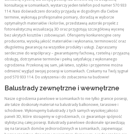
konsultację w Łomiankach, wystarczy jeden telefon pod numer 570 933
114. Nasi doświadczeni doradcy przyjadą w dogodnym dla Ciebie
terminie, wykonają profesjonalne pomiary, doradzą w wyborze
optymalnych materiałów i kolorów, przedstawią autorski projekt z
fotorealistyczną wizualizacją 3D oraz przygotują szczegółową wycenę
bez ukrytych kosztów i zobowiązań. Oferujemy konkurencyjne ceny
producenta, wysoką jakość materiałów i wykonania, terminowość oraz
długoletnią gwarancję na wszystkie produkty i usługi. Zapraszamy
serdecznie do współpracy – gwarantujemy fachową, rzetelną i przyjazną
obsługę, dotrzymanie terminów i pełną satysfakcję z wykonanego
ogrodzenia. Przekonaj się sam, jak łatwo, szybko i przyjemnie można
odmienić wygląd swojej posesji w Łomiankach. Czekamy na Twój sygnał
pod 570 933 114. Do usłyszenia i do zobaczenia na budowie!
Balustrady zewnętrzne i wewnętrzne
Nasze ogrodzenia panelowe w Łomiankach to nie tylko granice posesji,
ale także doskonały materiał na balustrady balkonowe, tarasowe i
schodowe. Wykonujemy balustrady z tych samych wysokiej jakości
paneli 3D, które stosujemy w ogrodzeniach, co gwarantuje spójność
stylistyczną całej posesji. Balustrady panelowe doskonale sprawdzają
się na tarasach domów jednorodzinnych w Łomiankach, zapewniając