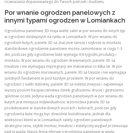
rozwiazania dopasowanego do Twoich potrzeb i budzetu.
Por wnanie ogrodzen panelowych z
innymi typami ogrodzen w Lomiankach
Ogrodzenia panelowe 3D maja wiele zalet w por wnaniu do innych typ
w ogrodzen dostepnych na rynku w Lomiankach. W por wnaniu do
ogrodzen kutych, panele 3D sa znacznie tansze i szybsze w montazu
standardowe ogrodzenie panelowe mozna zamontowac w ciagu 1-3
dni, podczas gdy ogrodzenie kute wymaga 4-8 tygodni produkcji i
montazu. W por wnaniu do ogrodzen drewnianych, panele 3D sa
trwalsze i nie wymagaja impregnacji ani malowania co kilka lat. W por
wnaniu do ogrodzen murowanych, panele 3D sa lzejsze i nie wymagaja
solidnych fundament w pod kazdym przeslem. W por wnaniu do
ogrodzen z siatki stalowej, panele 3D sa estetyczniejsze i zapewniaja
wyzszy poziom bezpieczenstwa dzieki grubszemu drucie i gestszemu
splotowi oczek. Jedyna wada ogrodzen panelowych w por wnaniu do
kutych jest mniejsza indywidualnosc wzornictwa panele 3D sa
produkowane w standardowych wzorach i kolorach, podczas gdy
ogrodzenia kute moga byc dowolnie ksztaltowane. Jednak dla
wiekszosci klient w w Lomiankach zalety ogrodzen panelowych
atrakcyjna cena, szybki montaz, trwalosc i estetyczny wyglad przewazaja
nad ta wada. Nasza firma oferuje ogrodzenia panelowe w wielu