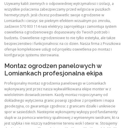
Uzywamy kabli ziemnych o odpowiedniej wytrzymalosci i izolacji, a
wszystkie polaczenia zabezpieczamy przed wilgocia w puszkach
hermetycznych. Jesli chcesz podswietlic swoje ogrodzenie w
Lomiankach i cieszyc sie pieknym efektem wizualnym po zmroku,
zadzwon 570 933 114 nasi elektrycy zaprojektuja i zamontuja system
oswietlenia ogrodzeniowego dopasowany do Twoich potrzeb i
budzetu. Oswietlenie ogrodzeniowe to nie tylko estetyka, ale takze
bezpieczenstwo i funkcjonalnosc na co dzien. Nasza firma z Pruszkowa
oferuje kompleksowe uslugi od projektu oswietlenia po montaz i
konfiguracje systemu sterowania.
Montaz ogrodzen panelowych w
Lomiankach profesjonalna ekipa
Profesjonalny montaz ogrodzenia panelowego w Lomiankach
wykonywany jest przez nasza wykwalifikowana ekipe monter w z
wieloletnim doswiadczeniem. Kazdy montaz rozpoczynamy od
dokladnego wytyczenia granic posesji zgodnie z projektem i mapa
geodezyjna, co gwarantuje zgodnosc z granicami dzialki i unikniecie
spor w sasiedzkich. Nastepnie wykonujemy wykopy pod fundamenty
slupk w za pomoca wiertnicy spalinowej z wymiennymi swidrami, kt ra
jest szybka i nie niszczy nadmiernie terenu wok l otwor w. Stosujemy