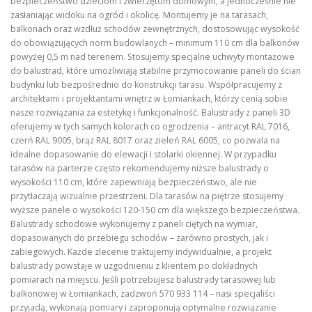
bezpieczeństwo dzieciom i zwierzętom domowym, a jednocześnie nie
zasłaniając widoku na ogród i okolicę. Montujemy je na tarasach,
balkonach oraz wzdłuż schodów zewnętrznych, dostosowując wysokość
do obowiązujących norm budowlanych – minimum 110 cm dla balkonów
powyżej 0,5 m nad terenem. Stosujemy specjalne uchwyty montażowe
do balustrad, które umożliwiają stabilne przymocowanie paneli do ścian
budynku lub bezpośrednio do konstrukcji tarasu. Współpracujemy z
architektami i projektantami wnętrz w Łomiankach, którzy cenią sobie
nasze rozwiązania za estetykę i funkcjonalność. Balustrady z paneli 3D
oferujemy w tych samych kolorach co ogrodzenia – antracyt RAL 7016,
czerń RAL 9005, brąz RAL 8017 oraz zieleń RAL 6005, co pozwala na
idealne dopasowanie do elewacji i stolarki okiennej. W przypadku
tarasów na parterze często rekomendujemy niższe balustrady o
wysokości 110 cm, które zapewniają bezpieczeństwo, ale nie
przytłaczają wizualnie przestrzeni. Dla tarasów na piętrze stosujemy
wyższe panele o wysokości 120-150 cm dla większego bezpieczeństwa.
Balustrady schodowe wykonujemy z paneli ciętych na wymiar,
dopasowanych do przebiegu schodów – zarówno prostych, jak i
zabiegowych. Każde zlecenie traktujemy indywidualnie, a projekt
balustrady powstaje w uzgodnieniu z klientem po dokładnych
pomiarach na miejscu. Jeśli potrzebujesz balustrady tarasowej lub
balkonowej w Łomiankach, zadzwoń 570 933 114 – nasi specjaliści
przyjadą, wykonają pomiary i zaproponują optymalne rozwiązanie