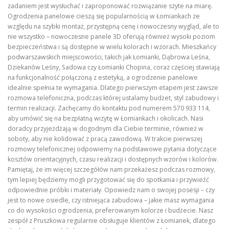
zadaniem jest wysłuchać i zaproponować rozwiązanie szyte na miarę.
Ogrodzenia panelowe cieszą się popularnością w Łomiankach ze
względu na szybki montaż, przystępną cenę i nowoczesny wygląd, ale to
nie wszystko – nowoczesne panele 3D oferują również wysoki poziom
bezpieczeństwa i są dostępne w wielu kolorach i wzorach. Mieszkańcy
podwarszawskich miejscowości, takich jak Łomianki, Dąbrowa Leśna,
Dziekanów Leśny, Sadowa czy Łomianki Chopina, coraz częściej stawiają
na funkcjonalność połączoną z estetyką, a ogrodzenie panelowe
idealnie spełnia te wymagania. Dlatego pierwszym etapem jest zawsze
rozmowa telefoniczna, podczas której ustalamy budżet, styl zabudowy i
termin realizacji. Zachęcamy do kontaktu pod numerem 570 933 114,
aby umówić się na bezpłatną wizytę w Łomiankach i okolicach. Nasi
doradcy przyjeżdżają w dogodnym dla Ciebie terminie, również w
soboty, aby nie kolidować z pracą zawodową. W trakcie pierwszej
rozmowy telefonicznej odpowiemy na podstawowe pytania dotyczące
kosztów orientacyjnych, czasu realizacji i dostępnych wzorów i kolorów.
Pamiętaj, że im więcej szczegółów nam przekażesz podczas rozmowy,
tym lepiej będziemy mogli przygotować się do spotkania i przywieźć
odpowiednie próbki i materiały. Opowiedz nam o swojej posesji – czy
jest to nowe osiedle, czy istniejąca zabudowa – jakie masz wymagania
co do wysokości ogrodzenia, preferowanym kolorze i budżecie. Nasz
zespół z Pruszkowa regularnie obsługuje klientów z Łomianek, dlatego