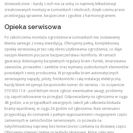
doświadczone – każdy z nich ma za sobą co najmniej kilkadziesiąt
zrealizowanych montaży w Łomiankach i okolicach, dzięki czemu prace
przebiegają sprawnie, bezpiecznie i zgodnie z harmonogramem.
Opieka serwisowa
Po zakończeniu montażu ogrodzenia w Łomiankach nie zostawiamy
klienta samego z nową inwestycją. Oferujemy pełną, kompleksową
opiekę serwisową przez cały okres użytkowania ogrodzenia, co daje
naszym klientom poczucie bezpieczeństwa i komfortu. W ramach
gwarancji dokonujemy bezpłatnych regulacji bram i furtek, smarowania
zawiasów, prowadnic i zamków oraz wymiany uszkodzonych elementów
powstałych z winy producenta. W przypadku bram automatycznych
serwisujemy napędy, piloty, fotokomórki i całą instalację elektryczną.
Każdy klient otrzymuje bezpośredni numer do serwisu – to oczywiście
570 933 114 – pod którym może zgłosić ewentualne uwagi, problemy
czy zapotrzebowanie na przegląd. Odpowiadamy na zgłoszenia w ciągu
48 godzin, a w przypadkach awaryjnych, takich jak całkowita blokada
bramy wjazdowej, w ciągu 24 godzin od zgłoszenia. Nasi serwisanci
przyjeżdżają do Łomianek z pełnym wyposażeniem i magazynem części
zamiennych w samochodzie serwisowym, co pozwala na
natychmiastową naprawę bez konieczności czekania na dostawę części.
Oferujemy również płatne przeglądy okresowe, które zalecamy