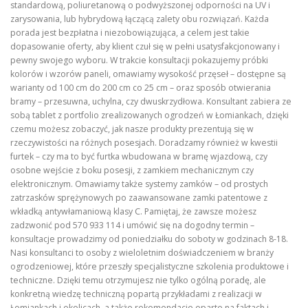
standardową, poliuretanową o podwyższonej odporności na UV i
zarysowania, lub hybrydową łączącą zalety obu rozwiązań. Każda
porada jest bezpłatna i niezobowiązująca, a celem jest takie
dopasowanie oferty, aby klient czuł się w pełni usatysfakcjonowany i
pewny swojego wyboru. W trakcie konsultacji pokazujemy próbki
kolorów i wzorów paneli, omawiamy wysokość przęseł – dostępne są
warianty od 100 cm do 200 cm co 25 cm – oraz sposób otwierania
bramy – przesuwna, uchylna, czy dwuskrzydłowa. Konsultant zabiera ze
sobą tablet z portfolio zrealizowanych ogrodzeń w Łomiankach, dzięki
czemu możesz zobaczyć, jak nasze produkty prezentują się w
rzeczywistości na różnych posesjach. Doradzamy również w kwestii
furtek – czy ma to być furtka wbudowana w bramę wjazdową, czy
osobne wejście z boku posesji, z zamkiem mechanicznym czy
elektronicznym. Omawiamy także systemy zamków – od prostych
zatrzasków sprężynowych po zaawansowane zamki patentowe z
wkładką antywłamaniową klasy C. Pamiętaj, że zawsze możesz
zadzwonić pod 570 933 114 i umówić się na dogodny termin –
konsultacje prowadzimy od poniedziałku do soboty w godzinach 8-18.
Nasi konsultanci to osoby z wieloletnim doświadczeniem w branży
ogrodzeniowej, które przeszły specjalistyczne szkolenia produktowe i
techniczne. Dzięki temu otrzymujesz nie tylko ogólną poradę, ale
konkretną wiedzę techniczną popartą przykładami z realizacji w
Łomiankach i okolicach, a także rekomendacje oparte na faktach i