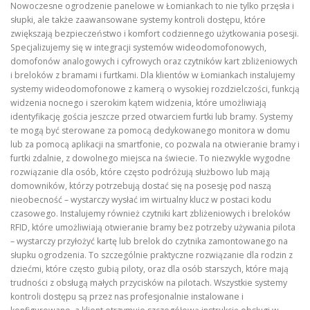
Nowoczesne ogrodzenie panelowe w Łomiankach to nie tylko przęsła i
słupki, ale także zaawansowane systemy kontroli dostępu, które
zwiększają bezpieczeństwo i komfort codziennego użytkowania posesji.
Specjalizujemy się w integracji systemów wideodomofonowych,
domofonów analogowych i cyfrowych oraz czytników kart zbliżeniowych
i breloków z bramami i furtkami. Dla klientów w Łomiankach instalujemy
systemy wideodomofonowe z kamerą o wysokiej rozdzielczości, funkcją
widzenia nocnego i szerokim kątem widzenia, które umożliwiają
identyfikację gościa jeszcze przed otwarciem furtki lub bramy. Systemy
te mogą być sterowane za pomocą dedykowanego monitora w domu
lub za pomocą aplikacji na smartfonie, co pozwala na otwieranie bramy i
furtki zdalnie, z dowolnego miejsca na świecie. To niezwykle wygodne
rozwiązanie dla osób, które często podróżują służbowo lub mają
domowników, którzy potrzebują dostać się na posesję pod naszą
nieobecność – wystarczy wysłać im wirtualny klucz w postaci kodu
czasowego. Instalujemy również czytniki kart zbliżeniowych i breloków
RFID, które umożliwiają otwieranie bramy bez potrzeby używania pilota
– wystarczy przyłożyć kartę lub brelok do czytnika zamontowanego na
słupku ogrodzenia. To szczególnie praktyczne rozwiązanie dla rodzin z
dziećmi, które często gubią piloty, oraz dla osób starszych, które mają
trudności z obsługą małych przycisków na pilotach. Wszystkie systemy
kontroli dostępu są przez nas profesjonalnie instalowane i