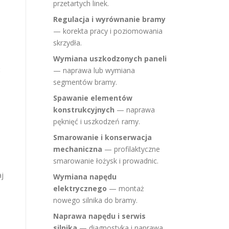
przetartych linek.
Regulacja i wyrównanie bramy
— korekta pracy i poziomowania
skrzydła.
Wymiana uszkodzonych paneli
ć
— naprawa lub wymiana
segmentów bramy.
Spawanie elementów
konstrukcyjnych
— naprawa
pęknięć i uszkodzeń ramy.
Smarowanie i konserwacja
mechaniczna
— profilaktyczne
smarowanie łożysk i prowadnic.
aj
Wymiana napędu
elektrycznego
— montaż
nowego silnika do bramy.
Naprawa napędu i serwis
silnika
— diagnostyka i naprawa