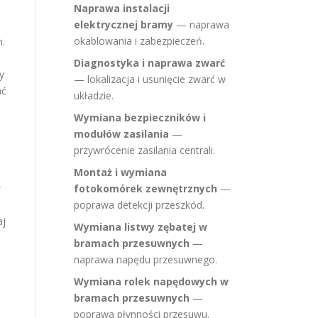
Naprawa instalacji
elektrycznej bramy
— naprawa
okablowania i zabezpieczeń.
.
Diagnostyka i naprawa zwarć
y
— lokalizacja i usunięcie zwarć w
ać
układzie.
Wymiana bezpieczników i
modułów zasilania
—
przywrócenie zasilania centrali.
Montaż i wymiana
w
fotokomórek zewnętrznych
—
poprawa detekcji przeszkód.
aj
Wymiana listwy zębatej w
bramach przesuwnych
—
naprawa napędu przesuwnego.
Wymiana rolek napędowych w
bramach przesuwnych
—
poprawa płynności przesuwu.