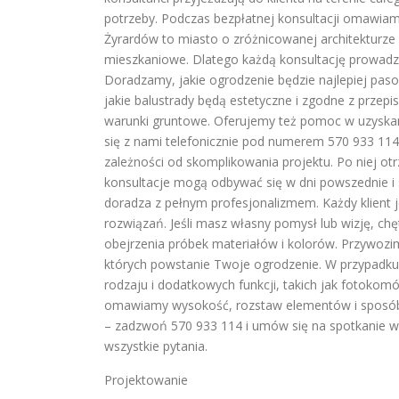
potrzeby. Podczas bezpłatnej konsultacji omawiam
Żyrardów to miasto o zróżnicowanej architekturz
mieszkaniowe. Dlatego każdą konsultację prowadzi
Doradzamy, jakie ogrodzenie będzie najlepiej pas
jakie balustrady będą estetyczne i zgodne z prze
warunki gruntowe. Oferujemy też pomoc w uzyska
się z nami telefonicznie pod numerem 570 933 114
zależności od skomplikowania projektu. Po niej ot
konsultacje mogą odbywać się w dni powszednie i so
doradza z pełnym profesjonalizmem. Każdy klient 
rozwiązań. Jeśli masz własny pomysł lub wizję, chę
obejrzenia próbek materiałów i kolorów. Przywozi
których powstanie Twoje ogrodzenie. W przypadku
rodzaju i dodatkowych funkcji, takich jak fotokomór
omawiamy wysokość, rozstaw elementów i sposób w
– zadzwoń 570 933 114 i umów się na spotkanie w 
wszystkie pytania.
Projektowanie