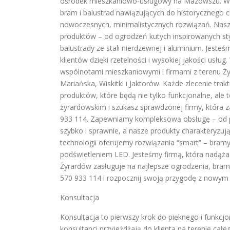
ośrodek mieszkaniowo-usługowy na Mazowszu. Wie
bram i balustrad nawiązujących do historycznego 
nowoczesnych, minimalistycznych rozwiązań. Nasz
produktów – od ogrodzeń kutych inspirowanych st
balustrady ze stali nierdzewnej i aluminium. Jeste
klientów dzięki rzetelności i wysokiej jakości us
wspólnotami mieszkaniowymi i firmami z terenu Ży
Mariańska, Wiskitki i Jaktorów. Każde zlecenie tra
produktów, które będą nie tylko funkcjonalne, ale t
żyrardowskim i szukasz sprawdzonej firmy, która
933 114. Zapewniamy kompleksową obsługę – od pi
szybko i sprawnie, a nasze produkty charakteryzuj
technologii oferujemy rozwiązania “smart” – bramy
podświetleniem LED. Jesteśmy firmą, która nadąża 
Żyrardów zasługuje na najlepsze ogrodzenia, bramy
570 933 114 i rozpocznij swoją przygodę z nowym 
Konsultacja
Konsultacja to pierwszy krok do pięknego i funkcj
konsultanci przyjeżdżają do klienta na terenie cał