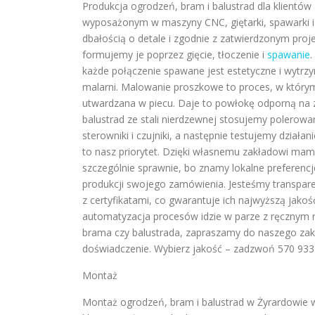
Produkcja ogrodzeń, bram i balustrad dla klient
wyposażonym w maszyny CNC, giętarki, spawarki i
dbałością o detale i zgodnie z zatwierdzonym pro
formujemy je poprzez gięcie, tłoczenie i
spawanie
.
każde połączenie spawane jest estetyczne i wytrzy
malarni. Malowanie proszkowe to proces, w którym 
utwardzana w piecu. Daje to powłokę odporną na 
balustrad ze stali nierdzewnej stosujemy polero
sterowniki i czujniki, a następnie testujemy dział
to nasz priorytet. Dzięki własnemu zakładowi mam
szczególnie sprawnie, bo znamy lokalne preferenc
produkcji swojego zamówienia. Jesteśmy transpare
z certyfikatami, co gwarantuje ich najwyższą jako
automatyzacja procesów idzie w parze z ręcznym r
brama czy balustrada, zapraszamy do naszego zakł
doświadczenie. Wybierz jakość – zadzwoń 570 933
Montaż
Montaż ogrodzeń, bram i balustrad w Żyrardowie