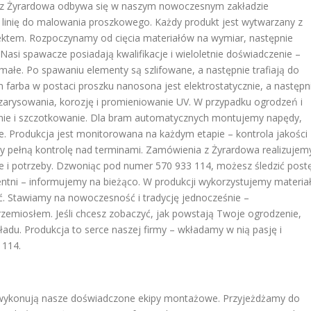
ów z Żyrardowa odbywa się w naszym nowoczesnym zakładzie
 linię do malowania proszkowego. Każdy produkt jest wytwarzany z
jektem. Rozpoczynamy od cięcia materiałów na wymiar, następnie
 Nasi spawacze posiadają kwalifikacje i wieloletnie doświadczenie –
małe. Po spawaniu elementy są szlifowane, a następnie trafiają do
farba w postaci proszku nanosona jest elektrostatycznie, a następn
zarysowania, korozję i promieniowanie UV. W przypadku ogrodzeń i
wanie i szczotkowanie. Dla bram automatycznych montujemy napędy,
anie. Produkcja jest monitorowana na każdym etapie – kontrola jakości
y pełną kontrolę nad terminami. Zamówienia z Żyrardowa realizujem
je i potrzeby. Dzwoniąc pod numer 570 933 114, możesz śledzić post
ntni – informujemy na bieżąco. W produkcji wykorzystujemy materia
ść. Stawiamy na nowoczesność i tradycję jednocześnie –
zemiosłem. Jeśli chcesz zobaczyć, jak powstają Twoje ogrodzenie,
adu. Produkcja to serce naszej firmy – wkładamy w nią pasję i
 114.
 wykonują nasze doświadczone ekipy montażowe. Przyjeżdżamy do