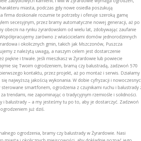
le zabytkowych kamienic i willi w Żyrardowie wymaga ogrodzeń,
charakteru miasta, podczas gdy nowe osiedla poszukują
a firma doskonale rozumie te potrzeby i oferuje szeroką gamę
ylem secesyjnym, przez bramy automatyczne nowej generacji, aż po
śmy obecni na rynku żyrardowskim od wielu lat, zdobywając zaufanie
ług. Współpracujemy zarówno z właścicielami domów jednorodzinnych
rardowa i okolicznych gmin, takich jak Mszczonów, Puszcza
ktujemy z należytą uwagą, a naszym celem jest dostarczenie
eż piękne i trwałe. Jeśli mieszkasz w Żyrardowie lub powiecie
 zajmie się Twoim ogrodzeniem, bramą czy balustradą, zadzwoń 570
erwszego kontaktu, przez projekt, aż po montaż i serwis. Działamy
ą się najwyższą jakością wykonania. W dobie cyfryzacji i nowoczesny
 sterowane smartfonem, ogrodzenia z czujnikami ruchu i balustrady 
za trendami, nie zapominając o tradycyjnym rzemiośle i solidności.
 i balustrady – a my jesteśmy tu po to, aby je dostarczyć. Zadzwoń
ogrodzeniem już dziś.
onalnego ogrodzenia, bramy czy balustrady w Żyrardowie. Nasi
ego miasta i okolicznych miejscowości, aby dokładnie poznać jego