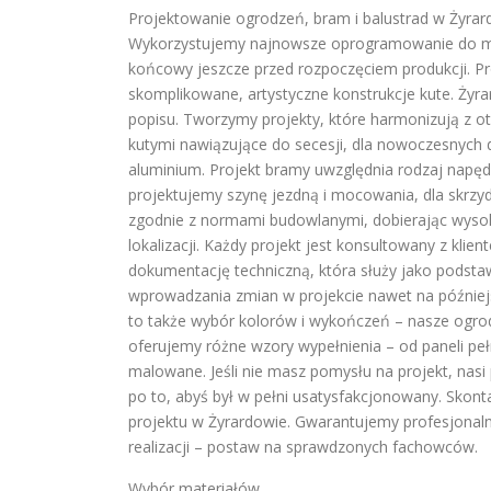
Projektowanie ogrodzeń, bram i balustrad w Żyrar
Wykorzystujemy najnowsze oprogramowanie do mod
końcowy jeszcze przed rozpoczęciem produkcji. Pr
skomplikowane, artystyczne konstrukcje kute. Żyr
popisu. Tworzymy projekty, które harmonizują z o
kutymi nawiązujące do secesji, dla nowoczesnych d
aluminium. Projekt bramy uwzględnia rodzaj napęd
projektujemy szynę jezdną i mocowania, dla skrzyd
zgodnie z normami budowlanymi, dobierając wysok
lokalizacji. Każdy projekt jest konsultowany z kl
dokumentację techniczną, która służy jako podsta
wprowadzania zmian w projekcie nawet na późniejsz
to także wybór kolorów i wykończeń – nasze ogr
oferujemy różne wzory wypełnienia – od paneli p
malowane. Jeśli nie masz pomysłu na projekt, nasi 
po to, abyś był w pełni usatysfakcjonowany. Skon
projektu w Żyrardowie. Gwarantujemy profesjonaln
realizacji – postaw na sprawdzonych fachowców.
Wybór materiałów