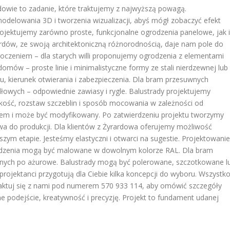
dowie to zadanie, które traktujemy z najwyższą powagą.
elowania 3D i tworzenia wizualizacji, abyś mógł zobaczyć efekt
ojektujemy zarówno proste, funkcjonalne ogrodzenia panelowe, jak i
ardów, ze swoją architektoniczną różnorodnością, daje nam pole do
toczeniem – dla starych willi proponujemy ogrodzenia z elementami
omów – proste linie i minimalistyczne formy ze stali nierdzewnej lub
u, kierunek otwierania i zabezpieczenia. Dla bram przesuwnych
łowych – odpowiednie zawiasy i rygle. Balustrady projektujemy
ość, rozstaw szczeblin i sposób mocowania w zależności od
ientem i może być modyfikowany. Po zatwierdzeniu projektu tworzymy
wa do produkcji. Dla klientów z Żyrardowa oferujemy możliwość
ym etapie. Jesteśmy elastyczni i otwarci na sugestie. Projektowanie
odzenia mogą być malowane w dowolnym kolorze RAL. Dla bram
ełnych po ażurowe. Balustrady mogą być polerowane, szczotkowane l
projektanci przygotują dla Ciebie kilka koncepcji do wyboru. Wszystk
taktuj się z nami pod numerem 570 933 114, aby omówić szczegóły
e podejście, kreatywność i precyzję. Projekt to fundament udanej