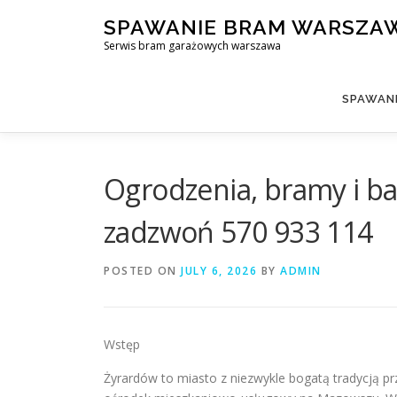
Skip
SPAWANIE BRAM WARSZA
to
Serwis bram garażowych warszawa
content
SPAWAN
Ogrodzenia, bramy i ba
zadzwoń 570 933 114
POSTED ON
JULY 6, 2026
BY
ADMIN
Wstęp
Żyrardów to miasto z niezwykle bogatą tradycją 