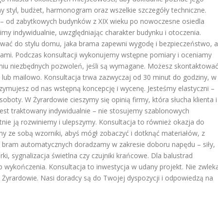
y styl, budżet, harmonogram oraz wszelkie szczegóły techniczne.
e – od zabytkowych budynków z XIX wieku po nowoczesne osiedla
my indywidualnie, uwzględniając charakter budynku i otoczenia.
ować do stylu domu, jaka brama zapewni wygodę i bezpieczeństwo, a
pisami. Podczas konsultacji wykonujemy wstępne pomiary i oceniamy
niu niezbędnych pozwoleń, jeśli są wymagane. Możesz skontaktowa
 lub mailowo. Konsultacja trwa zazwyczaj od 30 minut do godziny, w
rzymujesz od nas wstępną koncepcję i wycenę. Jesteśmy elastyczni –
boty. W Żyrardowie cieszymy się opinią firmy, która słucha klienta i
jest traktowany indywidualnie – nie stosujemy szablonowych
tnie ją rozwiniemy i ulepszymy. Konsultacja to również okazja do
my ze sobą wzorniki, abyś mógł zobaczyć i dotknąć materiałów, z
 bram automatycznych doradzamy w zakresie doboru napędu – siły,
ki, sygnalizacja świetlna czy czujniki krańcowe. Dla balustrad
ykończenia. Konsultacja to inwestycja w udany projekt. Nie zwlek
Żyrardowie. Nasi doradcy są do Twojej dyspozycji i odpowiedzą na