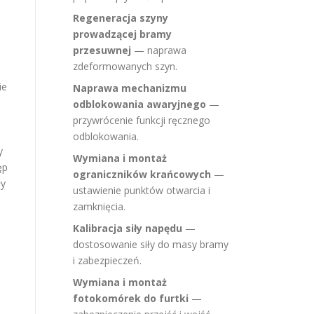
Regeneracja szyny
prowadzącej bramy
przesuwnej
— naprawa
zdeformowanych szyn.
ie
Naprawa mechanizmu
odblokowania awaryjnego
—
przywrócenie funkcji ręcznego
odblokowania.
y
Wymiana i montaż
ęp
ograniczników krańcowych
—
ły
ustawienie punktów otwarcia i
zamknięcia.
Kalibracja siły napędu
—
dostosowanie siły do masy bramy
i zabezpieczeń.
Wymiana i montaż
fotokomórek do furtki
—