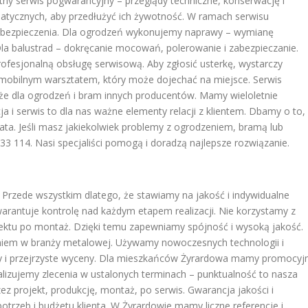
atny serwis pogwarancyjny – przeglądy techniczne, konserwację i
tycznych, aby przedłużyć ich żywotność. W ramach serwisu
abezpieczenia. Dla ogrodzeń wykonujemy naprawy – wymianę
a balustrad – dokręcanie mocowań, polerowanie i zabezpieczanie.
profesjonalną obsługę serwisową. Aby zgłosić usterkę, wystarczy
obilnym warsztatem, który może dojechać na miejsce. Serwis
kże dla ogrodzeń i bram innych producentów. Mamy wieloletnie
a i serwis to dla nas ważne elementy relacji z klientem. Dbamy o to,
ta. Jeśli masz jakiekolwiek problemy z ogrodzeniem, bramą lub
33 114. Nasi specjaliści pomogą i doradzą najlepsze rozwiązanie.
Przede wszystkim dlatego, że stawiamy na jakość i indywidualne
arantuje kontrolę nad każdym etapem realizacji. Nie korzystamy z
ktu po montaż. Dzięki temu zapewniamy spójność i wysoką jakość.
eniem w branży metalowej. Używamy nowoczesnych technologii i
ny i przejrzyste wyceny. Dla mieszkańców Żyrardowa mamy promocyj
izujemy zlecenia w ustalonych terminach – punktualność to nasza
ez projekt, produkcję, montaż, po serwis. Gwarancja jakości i
otrzeb i budżetu klienta. W Żyrardowie mamy liczne referencje i