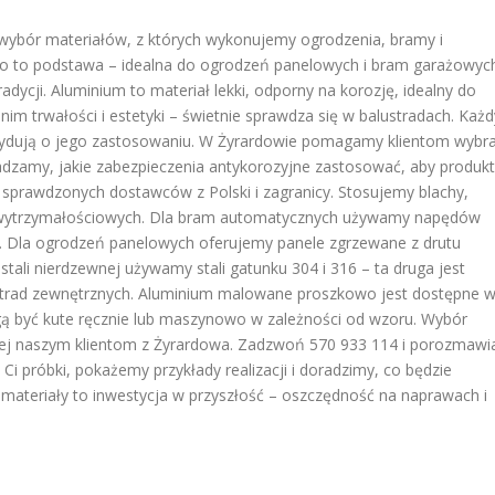
 wybór materiałów, z których wykonujemy ogrodzenia, bramy i
o to podstawa – idealna do ogrodzeń panelowych i bram garażowych
radycji. Aluminium to materiał lekki, odporny na korozję, idealny do
im trwałości i estetyki – świetnie sprawdza się w balustradach. Każd
ecydują o jego zastosowaniu. W Żyrardowie pomagamy klientom wybr
radzamy, jakie zabezpieczenia antykorozyjne zastosować, aby produkt
d sprawdzonych dostawców z Polski i zagranicy. Stosujemy blachy,
ch wytrzymałościowych. Dla bram automatycznych używamy napędów
Dla ogrodzeń panelowych oferujemy panele zgrzewane z drutu
tali nierdzewnej używamy stali gatunku 304 i 316 – ta druga jest
alustrad zewnętrznych. Aluminium malowane proszkowo jest dostępne 
gą być kute ręcznie lub maszynowo w zależności od wzoru. Wybór
ej naszym klientom z Żyrardowa. Zadzwoń 570 933 114 i porozmawi
Ci próbki, pokażemy przykłady realizacji i doradzimy, co będzie
materiały to inwestycja w przyszłość – oszczędność na naprawach i