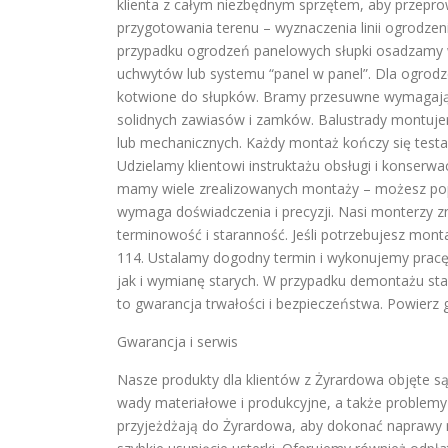
klienta z całym niezbędnym sprzętem, aby przepro
przygotowania terenu – wyznaczenia linii ogrodz
przypadku ogrodzeń panelowych słupki osadzamy w
uchwytów lub systemu “panel w panel”. Dla ogrodz
kotwione do słupków. Bramy przesuwne wymagają 
solidnych zawiasów i zamków. Balustrady montuj
lub mechanicznych. Każdy montaż kończy się testa
Udzielamy klientowi instruktażu obsługi i konser
mamy wiele zrealizowanych montaży – możesz popro
wymaga doświadczenia i precyzji. Nasi monterzy 
terminowość i staranność. Jeśli potrzebujesz mon
114. Ustalamy dogodny termin i wykonujemy pracę
jak i wymianę starych. W przypadku demontażu s
to gwarancja trwałości i bezpieczeństwa. Powierz
Gwarancja i serwis
Nasze produkty dla klientów z Żyrardowa objęte są
wady materiałowe i produkcyjne, a także problemy 
przyjeżdżają do Żyrardowa, aby dokonać naprawy 