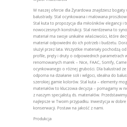
W naszej ofercie dla Żyrardowa znajdziesz bogaty
balustrady. Stal ocynkowana i malowana proszkow
Stal kuta to propozycja dla miłośników elegancji i t
nowoczesnych konstrukcji. Stal nierdzewna to synon
materiał ma swoje unikalne właściwości, które d
materiał odpowiedni do ich potrzeb i budżetu. Do
służył przez lata. Wszystkie materiały pochodzą o
profile, pręty i druty o odpowiednich parametra
renomowanych marek – Nice, FAAC, Somfy, Came. 
ocynkowanego o różnej grubości. Dla balustrad ze s
odporna na działanie soli i wilgoci, idealna do b
szerokiej gamie kolorów. Stal kuta – elementy mo
materiałów to kluczowa decyzja – pomagamy w ni
z naszym specjalistą ds. materiałów. Przedstawimy 
najlepsze w Twoim przypadku. Inwestycja w dobre 
konserwacji. Postaw na jakość z nami.
Produkcja