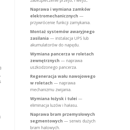
zabezpieczenie przejść i wejść.
Naprawa i wymiana zamków
elektromechanicznych
—
przywrócenie funkcji zamykania.
Montaż systemów awaryjnego
zasilania
— instalacja UPS lub
akumulatorów do napędu.
Wymiana pancerza w roletach
zewnętrznych
— naprawa
uszkodzonego pancerza.
3
,
Regeneracja wału nawojowego
s
w roletach
— naprawa
mechanizmu zwijania.
Wymiana łożysk i tulei
—
eliminacja luzów i hałasu.
Naprawa bram przemysłowych
i
segmentowych
— serwis dużych
bram halowych.