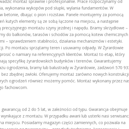
wadzić montaż sprawnie i profesjonalnie. Prace rozpoczynamy od
enia, wykonania wykopów pod słupki, wylania fundamentów. W
 betonie, dbając o pion i rozstaw. Panele montujemy za pomocą
eń kutych elementy są ze sobą łączone na miejscu, a następnie
precyzyjnego montażu szyny jezdnej i napędu. Bramy skrzydłowe –
emy do balkonów, tarasów i schodów za pomocą kotew chemicznych
mi – sprawdzeniem stabilności, działania mechanizmów i estetyki.
wacji. Po montażu sprzątamy teren i usuwamy odpady. W Żyrardowie
sić o namiary na referencyjnych klientów. Montaż to etap, który
znają specyfikę żyrardowskich budynków i terenów. Gwarantujemy
tażu ogrodzenia, bramy lub balustrady w Żyrardowie, zadzwoń 570 93
 bez zbędnej zwłoki. Oferujemy montaż zarówno nowych konstrukcji
tarych ogrodzeń również możemy pomóc. Montaż wykonany przez na
 go fachowcom.
 gwarancją od 2 do 5 lat, w zależności od typu. Gwarancja obejmuje
wynikające z montażu. W przypadku awarii lub usterki nasi serwisanc
na miejscu. Posiadamy magazyn części zamiennych, co pozwala na