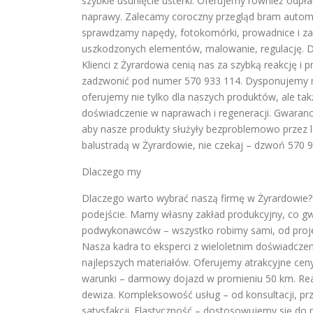
szybkie usunięcie usterki. Oferujemy również odpł
naprawy. Zalecamy coroczny przegląd bram automa
sprawdzamy napędy, fotokomórki, prowadnice i z
uszkodzonych elementów, malowanie, regulację. Dl
Klienci z Żyrardowa cenią nas za szybką reakcję i 
zadzwonić pod numer 570 933 114. Dysponujemy m
oferujemy nie tylko dla naszych produktów, ale ta
doświadczenie w naprawach i regeneracji. Gwarancj
aby nasze produkty służyły bezproblemowo przez la
balustradą w Żyrardowie, nie czekaj – dzwoń 570 9
Dlaczego my
Dlaczego warto wybrać naszą firmę w Żyrardowie? 
podejście. Mamy własny zakład produkcyjny, co gw
podwykonawców – wszystko robimy sami, od proje
Nasza kadra to eksperci z wieloletnim doświadcz
najlepszych materiałów. Oferujemy atrakcyjne ce
warunki – darmowy dojazd w promieniu 50 km. Real
dewiza. Kompleksowość usług – od konsultacji, prz
satysfakcji. Elastyczność – dostosowujemy się do p