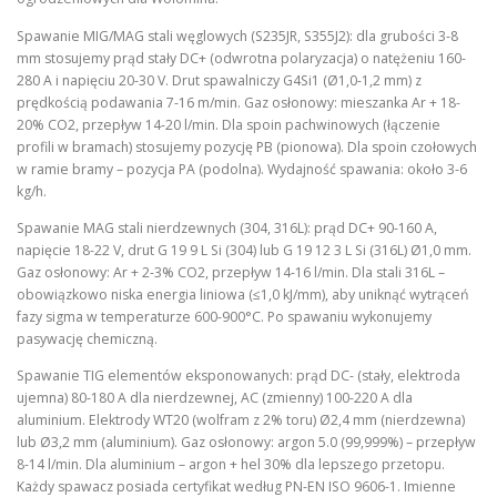
Spawanie MIG/MAG stali węglowych (S235JR, S355J2): dla grubości 3-8
mm stosujemy prąd stały DC+ (odwrotna polaryzacja) o natężeniu 160-
280 A i napięciu 20-30 V. Drut spawalniczy G4Si1 (Ø1,0-1,2 mm) z
prędkością podawania 7-16 m/min. Gaz osłonowy: mieszanka Ar + 18-
20% CO2, przepływ 14-20 l/min. Dla spoin pachwinowych (łączenie
profili w bramach) stosujemy pozycję PB (pionowa). Dla spoin czołowych
w ramie bramy – pozycja PA (podolna). Wydajność spawania: około 3-6
kg/h.
Spawanie MAG stali nierdzewnych (304, 316L): prąd DC+ 90-160 A,
napięcie 18-22 V, drut G 19 9 L Si (304) lub G 19 12 3 L Si (316L) Ø1,0 mm.
Gaz osłonowy: Ar + 2-3% CO2, przepływ 14-16 l/min. Dla stali 316L –
obowiązkowo niska energia liniowa (≤1,0 kJ/mm), aby uniknąć wytrąceń
fazy sigma w temperaturze 600-900°C. Po spawaniu wykonujemy
pasywację chemiczną.
Spawanie TIG elementów eksponowanych: prąd DC- (stały, elektroda
ujemna) 80-180 A dla nierdzewnej, AC (zmienny) 100-220 A dla
aluminium. Elektrody WT20 (wolfram z 2% toru) Ø2,4 mm (nierdzewna)
lub Ø3,2 mm (aluminium). Gaz osłonowy: argon 5.0 (99,999%) – przepływ
8-14 l/min. Dla aluminium – argon + hel 30% dla lepszego przetopu.
Każdy spawacz posiada certyfikat według PN-EN ISO 9606-1. Imienne