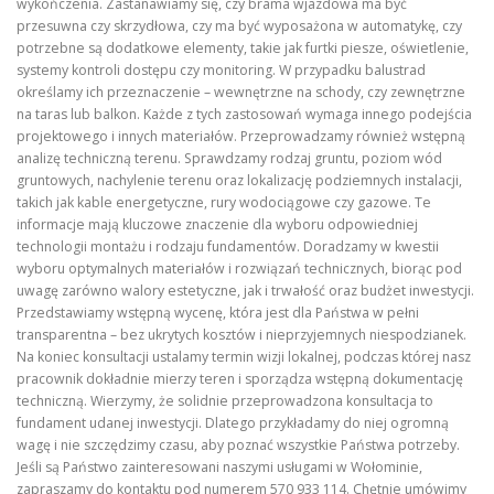
wykończenia. Zastanawiamy się, czy brama wjazdowa ma być
przesuwna czy skrzydłowa, czy ma być wyposażona w automatykę, czy
potrzebne są dodatkowe elementy, takie jak furtki piesze, oświetlenie,
systemy kontroli dostępu czy monitoring. W przypadku balustrad
określamy ich przeznaczenie – wewnętrzne na schody, czy zewnętrzne
na taras lub balkon. Każde z tych zastosowań wymaga innego podejścia
projektowego i innych materiałów. Przeprowadzamy również wstępną
analizę techniczną terenu. Sprawdzamy rodzaj gruntu, poziom wód
gruntowych, nachylenie terenu oraz lokalizację podziemnych instalacji,
takich jak kable energetyczne, rury wodociągowe czy gazowe. Te
informacje mają kluczowe znaczenie dla wyboru odpowiedniej
technologii montażu i rodzaju fundamentów. Doradzamy w kwestii
wyboru optymalnych materiałów i rozwiązań technicznych, biorąc pod
uwagę zarówno walory estetyczne, jak i trwałość oraz budżet inwestycji.
Przedstawiamy wstępną wycenę, która jest dla Państwa w pełni
transparentna – bez ukrytych kosztów i nieprzyjemnych niespodzianek.
Na koniec konsultacji ustalamy termin wizji lokalnej, podczas której nasz
pracownik dokładnie mierzy teren i sporządza wstępną dokumentację
techniczną. Wierzymy, że solidnie przeprowadzona konsultacja to
fundament udanej inwestycji. Dlatego przykładamy do niej ogromną
wagę i nie szczędzimy czasu, aby poznać wszystkie Państwa potrzeby.
Jeśli są Państwo zainteresowani naszymi usługami w Wołominie,
zapraszamy do kontaktu pod numerem 570 933 114. Chętnie umówimy