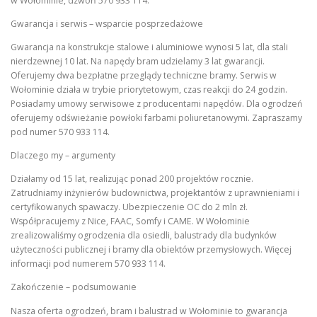
w Wołominie, dzwoń 570 933 114.
Gwarancja i serwis – wsparcie posprzedażowe
Gwarancja na konstrukcje stalowe i aluminiowe wynosi 5 lat, dla stali
nierdzewnej 10 lat. Na napędy bram udzielamy 3 lat gwarancji.
Oferujemy dwa bezpłatne przeglądy techniczne bramy. Serwis w
Wołominie działa w trybie priorytetowym, czas reakcji do 24 godzin.
Posiadamy umowy serwisowe z producentami napędów. Dla ogrodzeń
oferujemy odświeżanie powłoki farbami poliuretanowymi. Zapraszamy
pod numer 570 933 114.
Dlaczego my – argumenty
Działamy od 15 lat, realizując ponad 200 projektów rocznie.
Zatrudniamy inżynierów budownictwa, projektantów z uprawnieniami i
certyfikowanych spawaczy. Ubezpieczenie OC do 2 mln zł.
Współpracujemy z Nice, FAAC, Somfy i CAME. W Wołominie
zrealizowaliśmy ogrodzenia dla osiedli, balustrady dla budynków
użyteczności publicznej i bramy dla obiektów przemysłowych. Więcej
informacji pod numerem 570 933 114.
Zakończenie – podsumowanie
Nasza oferta ogrodzeń, bram i balustrad w Wołominie to gwarancja