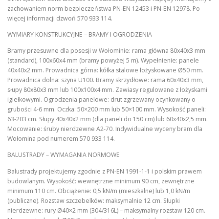
zachowaniem norm bezpieczeństwa PN-EN 12453 i PN-EN 12978. Po
więcej informacji dzwoń 570 933 114.
WYMIARY KONSTRUKCYJNE – BRAMY I OGRODZENIA
Bramy przesuwne dla posesji w Wołominie: rama główna 80x40x3 mm
(standard), 100x60x4 mm (bramy powyżej 5 m). Wypełnienie: panele
40x40x2 mm. Prowadnica górna: kółka stalowe łożyskowane Ø50 mm.
Prowadnica dolna: szyna U100. Bramy skrzydłowe: rama 60x40x3 mm,
słupy 80x80x3 mm lub 100x100x4 mm. Zawiasy regulowane z łożyskami
igiełkowymi. Ogrodzenia panelowe: drut zgrzewany ocynkowany o
grubości 4-6 mm. Oczka: 50×200 mm lub 50×100 mm. Wysokość paneli:
63-203 cm. Słupy 40x40x2 mm (dla paneli do 150 cm) lub 60x40x2,5 mm.
Mocowanie: śruby nierdzewne A2-70. Indywidualne wyceny bram dla
Wołomina pod numerem 570 933 114.
BALUSTRADY – WYMAGANIA NORMOWE
Balustrady projektujemy zgodnie z PN-EN 1991-1-1 i polskim prawem
budowlanym. Wysokość: wewnętrzne minimum 90 cm, zewnętrzne
minimum 110 cm. Obciążenie: 0,5 kN/m (mieszkalne) lub 1,0 kN/m
(publiczne). Rozstaw szczebelków: maksymalnie 12 cm. Słupki
nierdzewne: rury Ø40×2 mm (304/316L) – maksymalny rozstaw 120 cm.