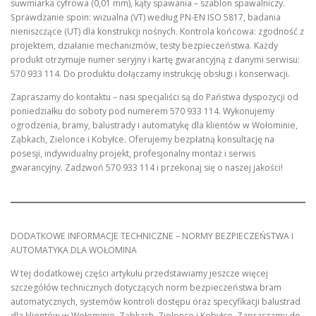
suwmiarka cyfrowa (0,01 mm), kąty spawania – szablon spawalniczy.
Sprawdzanie spoin: wizualna (VT) według PN-EN ISO 5817, badania
nieniszczące (UT) dla konstrukcji nośnych. Kontrola końcowa: zgodność z
projektem, działanie mechanizmów, testy bezpieczeństwa. Każdy
produkt otrzymuje numer seryjny i kartę gwarancyjną z danymi serwisu:
570 933 114. Do produktu dołączamy instrukcję obsługi i konserwacji.
Zapraszamy do kontaktu – nasi specjaliści są do Państwa dyspozycji od
poniedziałku do soboty pod numerem 570 933 114. Wykonujemy
ogrodzenia, bramy, balustrady i automatykę dla klientów w Wołominie,
Ząbkach, Zielonce i Kobyłce. Oferujemy bezpłatną konsultację na
posesji, indywidualny projekt, profesjonalny montaż i serwis
gwarancyjny. Zadzwoń 570 933 114 i przekonaj się o naszej jakości!
DODATKOWE INFORMACJE TECHNICZNE – NORMY BEZPIECZEŃSTWA I
AUTOMATYKA DLA WOŁOMINA
W tej dodatkowej części artykułu przedstawiamy jeszcze więcej
szczegółów technicznych dotyczących norm bezpieczeństwa bram
automatycznych, systemów kontroli dostępu oraz specyfikacji balustrad
dla klientów w Wołominie, Ząbkach, Zielonce i Kobyłce. Zapraszamy do