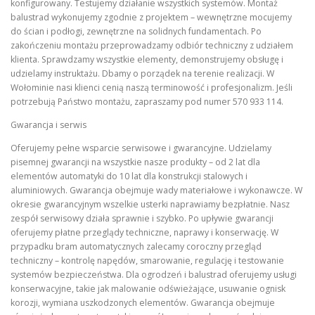
konfigurowany. Testujemy działanie wszystkich systemów. Montaż
balustrad wykonujemy zgodnie z projektem – wewnętrzne mocujemy
do ścian i podłogi, zewnętrzne na solidnych fundamentach. Po
zakończeniu montażu przeprowadzamy odbiór techniczny z udziałem
klienta. Sprawdzamy wszystkie elementy, demonstrujemy obsługę i
udzielamy instruktażu. Dbamy o porządek na terenie realizacji. W
Wołominie nasi klienci cenią naszą terminowość i profesjonalizm. Jeśli
potrzebują Państwo montażu, zapraszamy pod numer 570 933 114.
Gwarancja i serwis
Oferujemy pełne wsparcie serwisowe i gwarancyjne. Udzielamy
pisemnej gwarancji na wszystkie nasze produkty – od 2 lat dla
elementów automatyki do 10 lat dla konstrukcji stalowych i
aluminiowych. Gwarancja obejmuje wady materiałowe i wykonawcze. W
okresie gwarancyjnym wszelkie usterki naprawiamy bezpłatnie. Nasz
zespół serwisowy działa sprawnie i szybko. Po upływie gwarancji
oferujemy płatne przeglądy techniczne, naprawy i konserwację. W
przypadku bram automatycznych zalecamy coroczny przegląd
techniczny – kontrolę napędów, smarowanie, regulację i testowanie
systemów bezpieczeństwa. Dla ogrodzeń i balustrad oferujemy usługi
konserwacyjne, takie jak malowanie odświeżające, usuwanie ognisk
korozji, wymiana uszkodzonych elementów. Gwarancja obejmuje