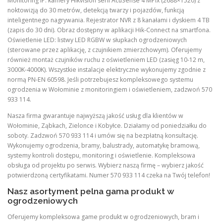
Monitoring IP: kamery Hikvision serii AcuSense 4 MPix (2688×1520) z
noktowizją do 30 metrów, detekcją twarzy i pojazdów, funkcją
inteligentnego nagrywania. Rejestrator NVR z 8 kanałami i dyskiem 4 TB
(zapis do 30 dni). Obraz dostępny w aplikacji Hik-Connect na smartfona.
Oświetlenie LED: listwy LED RGBW w słupkach ogrodzeniowych
(sterowane przez aplikację, z czujnikiem zmierzchowym). Oferujemy
również montaż czujników ruchu z oświetleniem LED (zasięg 10-12 m,
3000K-4000K). Wszystkie instalacje elektryczne wykonujemy zgodnie z
normą PN-EN 60598. Jeśli potrzebujesz kompleksowego systemu
ogrodzenia w Wołominie z monitoringiem i oświetleniem, zadzwoń 570
933 114.
Nasza firma gwarantuje najwyższą jakość usług dla klientów w
Wołominie, Ząbkach, Zielonce i Kobyłce. Działamy od poniedziałku do
soboty. Zadzwoń 570 933 114 i umów się na bezpłatną konsultację.
Wykonujemy ogrodzenia, bramy, balustrady, automatykę bramową,
systemy kontroli dostępu, monitoring i oświetlenie. Kompleksowa
obsługa od projektu po serwis. Wybierz naszą firmę – wybierz jakość
potwierdzoną certyfikatami. Numer 570 933 114 czeka na Twój telefon!
Nasz asortyment pelna gama produkt w
ogrodzeniowych
Oferujemy kompleksowa game produkt w ogrodzeniowych, bram i