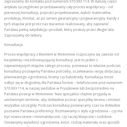
zapraszamy do kontaktu pod numerem 570 933 114. W dalszej części
artykułu szczegółowo przedstawiamy cały proces współpracy – od
pierwszej konsultacji, poprzez projektowanie, wybór materiałów,
produkcję, montaż, aż po serwis gwarancyjny i pogwarancyjny. Każdy z
tych etapów jest przez nas starannie realizowany, aby zapewnić
Państwu pełną satysfakcję i produkt, który posłuży przez długie lata.
Zapraszamy do lektury.
Konsultacja
Proces współpracy z klientem w Wołominie rozpoczyna się zawsze od
bezpłatnej i niezobowiązującej konsultacji. Jest to jeden z
najważniejszych etapów całego procesu, ponieważ to właśnie podczas
konsultacji poznajemy Państwa potrzeby, oczekiwania i wizję dotyczącą
planowanego ogrodzenia, bramy czy balustrady. Konsultacja może
odbyć się w dogodnej dla Państwa formie – telefonicznie pod numerem
570 933 114, w naszej siedzibie w Pruszkowie lub bezpośrednio na
Państwa posesji w Wołominie. Nasi specjaliści chętnie przyjadą w
umówionym terminie, aby dokładnie poznać specyfikę terenu i omówić
wszystkie szczegóły. Podczas konsultacji poświęcamy czas na dokładne
poznanie Państwa preferencji. Rozmawiamy o stylu ogrodzenia – czy ma
być nowoczesne i minimalistyczne, czy raczej klasyczne i ozdobne.
Omawiamy wysokość ogrodzenia, kolor, rodzaj materiału oraz sposób