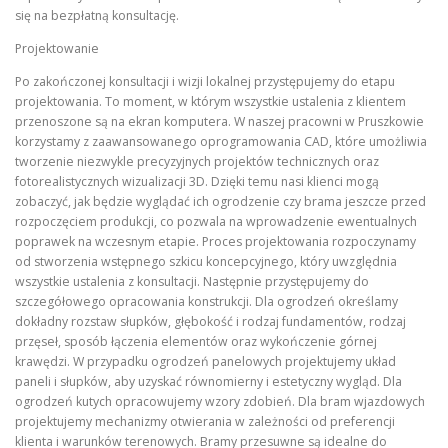
się na bezpłatną konsultację.
Projektowanie
Po zakończonej konsultacji i wizji lokalnej przystępujemy do etapu
projektowania. To moment, w którym wszystkie ustalenia z klientem
przenoszone są na ekran komputera. W naszej pracowni w Pruszkowie
korzystamy z zaawansowanego oprogramowania CAD, które umożliwia
tworzenie niezwykle precyzyjnych projektów technicznych oraz
fotorealistycznych wizualizacji 3D. Dzięki temu nasi klienci mogą
zobaczyć, jak będzie wyglądać ich ogrodzenie czy brama jeszcze przed
rozpoczęciem produkcji, co pozwala na wprowadzenie ewentualnych
poprawek na wczesnym etapie. Proces projektowania rozpoczynamy
od stworzenia wstępnego szkicu koncepcyjnego, który uwzględnia
wszystkie ustalenia z konsultacji. Następnie przystępujemy do
szczegółowego opracowania konstrukcji. Dla ogrodzeń określamy
dokładny rozstaw słupków, głębokość i rodzaj fundamentów, rodzaj
przęseł, sposób łączenia elementów oraz wykończenie górnej
krawędzi. W przypadku ogrodzeń panelowych projektujemy układ
paneli i słupków, aby uzyskać równomierny i estetyczny wygląd. Dla
ogrodzeń kutych opracowujemy wzory zdobień. Dla bram wjazdowych
projektujemy mechanizmy otwierania w zależności od preferencji
klienta i warunków terenowych. Bramy przesuwne są idealne do