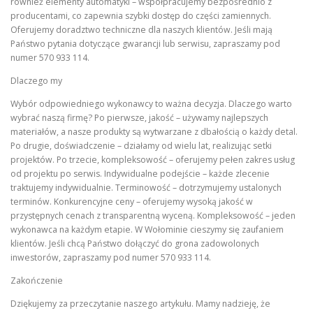
również elementy automatyki – współpracujemy bezpośrednio z
producentami, co zapewnia szybki dostęp do części zamiennych.
Oferujemy doradztwo techniczne dla naszych klientów. Jeśli mają
Państwo pytania dotyczące gwarancji lub serwisu, zapraszamy pod
numer 570 933 114.
Dlaczego my
Wybór odpowiedniego wykonawcy to ważna decyzja. Dlaczego warto
wybrać naszą firmę? Po pierwsze, jakość – używamy najlepszych
materiałów, a nasze produkty są wytwarzane z dbałością o każdy detal.
Po drugie, doświadczenie – działamy od wielu lat, realizując setki
projektów. Po trzecie, kompleksowość – oferujemy pełen zakres usług
od projektu po serwis. Indywidualne podejście – każde zlecenie
traktujemy indywidualnie. Terminowość – dotrzymujemy ustalonych
terminów. Konkurencyjne ceny – oferujemy wysoką jakość w
przystępnych cenach z transparentną wyceną. Kompleksowość – jeden
wykonawca na każdym etapie. W Wołominie cieszymy się zaufaniem
klientów. Jeśli chcą Państwo dołączyć do grona zadowolonych
inwestorów, zapraszamy pod numer 570 933 114.
Zakończenie
Dziękujemy za przeczytanie naszego artykułu. Mamy nadzieję, że