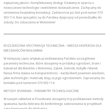
najwyższej jakości i kompleksowej obsługi. Działamy w oparciu o
nowoczesne technologie i wieloletnie doświadczenie. Zachęcamy do
umówienia bezpłatnej konsultacji. Zadzwońcie już dziś pod numer 570
933 114. Nasi specjaliści są do Państwa dyspozycji od poniedziałku do
soboty. Do zobaczenia w Wołominie!
ROZSZERZONA SPECYFIKACJA TECHNICZNA – WIEDZA EKSPERCKA DLA
MIESZKAŃCÓW WOŁOMINA
W niniejszej części artykułu przedstawiamy Państwu szczegółowe
parametry techniczne, które stosujemy w produkcji ogrodzeń, bram i
balustrad dla klientów z Wołomina, Ząbek, Zielonki, Kobyłki i Marek.
Nasza firma stawia na transparentność – każdy klient powinien wiedzieć,
jakie technologie i materiały stoją za jego ogrodzeniem. Zapraszamy do
kontaktu pod numerem 570 933 114.
METODY SPAWANIA – PARAMETRY TECHNOLOGICZNE
W naszym zakładzie w Pruszkowie stosujemy trzy podstawowe metody
spawania, każda dobrana do konkretnego zastosowania w projektach
ogrodzeniowych dla Wołomina.