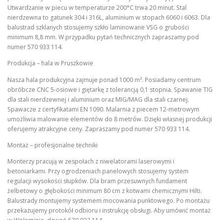
Utwardzanie w piecu w temperaturze 200°C trwa 20 minut. Stal
nierdzewna to gatunek 304 i 316L, aluminium w stopach 6060 i 6063. Dla
balustrad szklanych stosujemy szkło laminowane VSG o grubości
minimum 8,8 mm. W przypadku pytań technicznych zapraszamy pod
numer 570 933 114.
Produkcja – hala w Pruszkowie
Nasza hala produkcyjna zajmuje ponad 1000 m². Posiadamy centrum
obróbcze CNC 5-osiowe i giętarkę z tolerancją 0,1 stopnia. Spawanie TIG
dla stali nierdzewnej i aluminium oraz MIG/MAG dla stali czarnej.
Spawacze z certyfikatami EN 1090. Malarnia z piecem 12-metrowym
umożliwia malowanie elementów do 8 metrów. Dzięki własnej produkcji
oferujemy atrakcyjne ceny. Zapraszamy pod numer 570 933 114.
Montaż – profesjonalne techniki
Monterzy pracują w zespołach z niwelatorami laserowymi i
betoniarkami. Przy ogrodzeniach panelowych stosujemy system
regulacji wysokości słupków. Dla bram przesuwnych fundament
żelbetowy o głębokości minimum 80 cm z kotwami chemicznymi Hilti.
Balustrady montujemy systemem mocowania punktowego. Po montażu
przekazujemy protokół odbioru i instrukcję obsługi. Aby umówić montaż