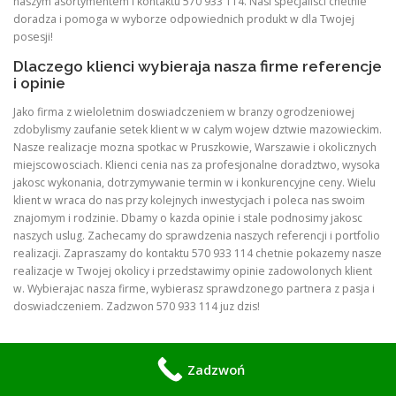
naszym asortymentem i kontaktu 570 933 114. Nasi specjalisci chetnie
doradza i pomoga w wyborze odpowiednich produkt w dla Twojej
posesji!
Dlaczego klienci wybieraja nasza firme referencje
i opinie
Jako firma z wieloletnim doswiadczeniem w branzy ogrodzeniowej
zdobylismy zaufanie setek klient w w calym wojew dztwie mazowieckim.
Nasze realizacje mozna spotkac w Pruszkowie, Warszawie i okolicznych
miejscowosciach. Klienci cenia nas za profesjonalne doradztwo, wysoka
jakosc wykonania, dotrzymywanie termin w i konkurencyjne ceny. Wielu
klient w wraca do nas przy kolejnych inwestycjach i poleca nas swoim
znajomym i rodzinie. Dbamy o kazda opinie i stale podnosimy jakosc
naszych uslug. Zachecamy do sprawdzenia naszych referencji i portfolio
realizacji. Zapraszamy do kontaktu 570 933 114 chetnie pokazemy nasze
realizacje w Twojej okolicy i przedstawimy opinie zadowolonych klient
w. Wybierajac nasza firme, wybierasz sprawdzonego partnera z pasja i
doswiadczeniem. Zadzwon 570 933 114 juz dzis!
Zadzwoń