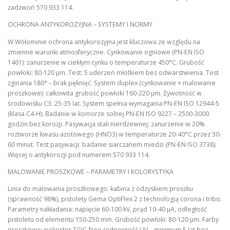
zadzwoń 570 933 114.
OCHRONA ANTYKOROZYJNA – SYSTEMY I NORMY
W Wołominie ochrona antykorozyjna jest kluczowa ze względu na
zmienne warunki atmosferyczne. Cynkowanie ogniowe (PN-EN ISO
1461): zanurzenie w ciekłym cynku o temperaturze 450°C. Grubość
powłoki: 80-120 µm. Test: 5 uderzeń młotkiem bez odwarstwienia. Test
zginania 180° – brak pęknięć. System duplex (cynkowanie + malowanie
proszkowe): całkowita grubość powłoki 160-220 µm. Żywotność w
środowisku C3: 25-35 lat. System spełnia wymagania PN-EN ISO 12944-5
(klasa C4-H). Badanie w komorze solnej PN-EN ISO 9227 – 2500-3000
godzin bez korozji. Pasywacja stali nierdzewnej: zanurzenie w 20%
roztworze kwasu azotowego (HNO3) w temperaturze 20-40°C przez 30-
60 minut. Test pasywacji: badanie siarczanem miedzi (PN-EN ISO 3738).
Więcej o antykorozji pod numerem 570 933 114.
MALOWANIE PROSZKOWE – PARAMETRY I KOLORYSTYKA
Linia do malowania proszkowego: kabina z odzyskiem proszku
(sprawność 98%), pistolety Gema OptiFlex 2 z technologią corona i tribo.
Parametry nakładania: napięcie 60-100 kV, prąd 10-40 µA, odległość
pistoletu od elementu 150-250 mm. Grubość powłoki: 80-120 µm. Farby
proszkowe: poliester TGIC-free (odporność UV – minimum 5 lat bez