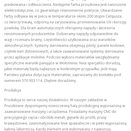
piaskowania i odtłuszczenia. Następnie farba proszkowa jest nanoszone
elektrostatycznie, co gwarantuje równomierne pokrycie. Utwardzanie
farby odbywa się w piecu w temperaturze około 200 stopni Celsjusza,
co tworzy trwałą, odporną na zarysowania, promieniowanie UV i korozję
powłokę. Dla bram automatycznych oferujemy napędy i akcesoria
renomowanych producentów. Dobieramy napędy odpowiednie do
wagi i rozmiaru bramy, częstotliwości użytkowania oraz warunków
atmosferycznych. Systemy sterowania obejmują piloty, panele kodowe,
czytniki kart zbliżeniowych, a także zaawansowane systemy sterowania
przez aplikacje mobilne. Podczas wyboru materiałów uwzględniamy
specyficzne warunki panujące w Wołominie. Nasi specjaliści doradzą,
jakie materiały będą najlepsze w konkretnym przypadku. Jeśli mają
Państwo pytania dotyczące materiałów, zapraszamy do kontaktu pod
numerem 570 933 114. Chętnie doradzimy.
Produkcja
Produkcja to serce naszej działalności. W naszym zakładzie w
Pruszkowie dysponujemy nowoczesną halą produkcyjną wyposażoną w
zaawansowane maszyny i urządzenia. Posiadamy maszyny CNC do
precyzyjnego cięcia i obróbki metali, giętarki do profili, prasy
krawędziowe, zautomatyzowane linie spawalnicze i w pełni wyposażoną
kabinę lakierniczą. Każdy element jest wykonywany z najwyższą