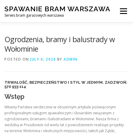
Skip
SPAWANIE BRAM WARSZAWA
to
Menu
content
Serwis bram garażowych warszawa
SPAWANIE BRAM GARAŻOWYCH I OGRODZEŃ WARSZAWA
Ogrodzenia, bramy i balustrady w
Wołominie
AWARYJNE OTWIERANIE BRAM
BLOG
KONTAKT
POSTED ON
JULY 6, 2026
BY
ADMIN
TRWAŁOŚĆ, BEZPIECZEŃSTWO I STYL W JEDNYM. ZADZWOŃ:
570 933 114
Wstęp
Witamy Państwa serdecznie w obszernym artykule poświęconym
profesjonalnym usługom spawalniczym i ślusarskim związanym z
ogrodzeniami, bramami i balustradami w Wołominie. Nasza firma z
siedzibą w Pruszkowie od wielu lat z powodzeniem realizuje projekty
na terenie Wołomina i okolicznych miejscowości, takich jak Ząbki,