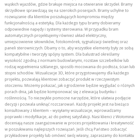
wąskich wjazdów, gdzie brakuje miejsca na otwieranie skrzydeł. Bramy
skrzydłowe sprawdzają się na szerokich posesjach. Bramy uchylne to
rozwiązanie dla klientów poszukujących kompromisu między
funkcjonalnością a estetyką. Dla każdego typu bramy dobieramy
odpowiednie napędy i systemy sterowania. W przypadku bram
automatycznych projektujemy również układ elektryczny,
umiejscowienie siłowników, fotokomórek, sygnalizacji świetlnej oraz
paneli sterowniczych. Dbamy o to, aby wszystkie elementy były ze sobą
kompatybilne i tworzyły spójny system. Dla balustrad określamy
wysokość zgodną z normami budowlanymi, rozstaw szczebelków lub
rodzaj wypełnienia szklanego, sposób mocowania do podłoża, ścian lub
stopni schodów. Wizualizacje 3D, które przygotowujemy dla każdego
projektu, pozwalają klientowi zobaczyć produkt w rzeczywistym
otoczeniu. Możemy pokazać, jak ogrodzenie będzie wyglądać o różnych
porach dnia, jak będzie komponować się z elewacją budynku i
roślinnością. To niezwykle pomocne narzędzie, które ułatwia podjęcie
decyzji i pozwala uniknąć rozczarowań. Każdy projekt jest na bieżąco
konsultowany z klientem – wysyłamy wizualizacje, wprowadzamy
poprawki i modyfikacje, aż do pełnej satysfakcji. Nasi klienci z Wołomina
doceniają nasze zaangażowanie w proces projektowania i kreatywność
w poszukiwaniu najlepszych rozwiązań. Jeśli chcą Państwo zobaczyć
przykładowe projekty lub omówić swój własny, zapraszamy do kontaktu