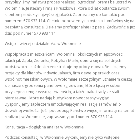
przybliżyliśmy Państwu proces realizacji ogrodzeń, bram i balustrad w
Wołominie. Jesteśmy firmą z Pruszkowa, która od lat dostarcza swoim
klientom produkty najwyższej jakości. Zapraszamy do kontaktu pod
numerem 570 933 114. Chętnie odpowiemy na pytania i umówimy się na
bezpłatną konsultację. Działamy profesjonalnie i z pasją. Zadzwońcie już
dziś pod numer 570 933 114!
Wstęp – więcej o działalności w Wołominie
Współpraca z mieszkańcami Wołomina i okolicznych miejscowości,
takich jak Ząbki, Zielonka, Kobyłka i Marki, opiera się na solidnych
podstawach – każde zlecenie traktujemy priorytetowo. Realizujemy
projekty dla klientów indywidualnych, firm deweloperskich oraz
wspólnot mieszkaniowych. W Wołominie szczególnym uznaniem cieszą
się nasze ogrodzenia panelowe zgrzewane, które łączą w sobie
przystępną cenę z wysoką trwałością, a także balustrady ze stali
nierdzewnej, które nadają budynkom nowoczesny wygląd.
Dysponujemy zapleczem umożliwiającym realizację zamówień o
dowolnej wielkości. Jeśli potrzebują Państwo więcej informacji na temat
realizacji w Wołominie, zapraszamy pod numer 570 933 114.
Konsultacja – dogłębna analiza w Wołominie
Podczas konsultacji w Wołominie wykonujemy nie tylko wstępne