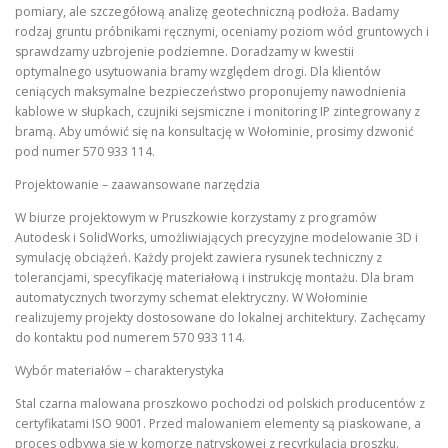
pomiary, ale szczegółową analizę geotechniczną podłoża. Badamy
rodzaj gruntu próbnikami ręcznymi, oceniamy poziom wód gruntowych i
sprawdzamy uzbrojenie podziemne. Doradzamy w kwestii
optymalnego usytuowania bramy względem drogi. Dla klientów
ceniących maksymalne bezpieczeństwo proponujemy nawodnienia
kablowe w słupkach, czujniki sejsmiczne i monitoring IP zintegrowany z
bramą. Aby umówić się na konsultację w Wołominie, prosimy dzwonić
pod numer 570 933 114.
Projektowanie – zaawansowane narzędzia
W biurze projektowym w Pruszkowie korzystamy z programów
Autodesk i SolidWorks, umożliwiających precyzyjne modelowanie 3D i
symulację obciążeń. Każdy projekt zawiera rysunek techniczny z
tolerancjami, specyfikację materiałową i instrukcję montażu. Dla bram
automatycznych tworzymy schemat elektryczny. W Wołominie
realizujemy projekty dostosowane do lokalnej architektury. Zachęcamy
do kontaktu pod numerem 570 933 114.
Wybór materiałów – charakterystyka
Stal czarna malowana proszkowo pochodzi od polskich producentów z
certyfikatami ISO 9001. Przed malowaniem elementy są piaskowane, a
proces odbywa się w komorze natryskowej z recyrkulacją proszku.