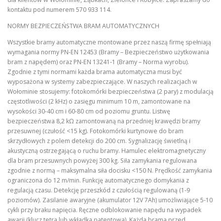
kontaktu pod numerem 570 933 114.
NORMY BEZPIECZEŃSTWA BRAM AUTOMATYCZNYCH
Wszystkie bramy automatyczne montowane przez naszą firmę spełniają
wymagania normy PN-EN 12453 (Bramy – Bezpieczeństwo użytkowania
bram z napędem) oraz PN-EN 13241-1 (Bramy – Norma wyrobu).
Zgodnie z tymi normami każda brama automatyczna musi być
wyposażona w systemy zabezpieczające. W naszych realizacjach w
Wołominie stosujemy: fotokomórki bezpieczeństwa (2 pary) z modulacją
częstotliwości (2 kHz) o zasięgu minimum 10 m, zamontowane na
wysokości 30-40 cm i 60-80 cm od poziomu gruntu. Listwę
bezpieczeństwa 8,2 kΩ zamontowaną na przedniej krawędzi bramy
przesuwnej (czułość <15 kg). Fotokomórki kurtynowe do bram
skrzydłowych z polem detekcji do 200 cm. Sygnalizację świetlną i
akustyczną ostrzegającą o ruchu bramy. Hamulec elektromagnetyczny
dla bram przesuwnych powyżej 300 kg. Siła zamykania regulowana
zgodnie z normą – maksymalna siła docisku <150 N. Prędkość zamykania
ograniczona do 12 m/min. Funkcję automatycznego domykania z
regulacją czasu. Detekcję przeszkód z czułością regulowaną (1-9
poziomów). Zasilanie awaryjne (akumulator 12V 7Ah) umożliwiające 5-10
cykli przy braku napięcia. Ręczne odblokowanie napędu na wypadek
awarii (klucz tetra lub wkładka patentowa). Każda brama przed