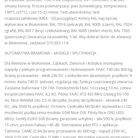
zmiany koloru). Proces polimeryzacji: piec konwekcyjny, temperatura
190°C (±5°C), czas 15-22 minut. Test utwardzenia: test
rozpuszczalnikowy (MEK – 50 pociągnięć). Kolory RAL najczęściej
wybierane w Wołominie: RAL 7016 (antracyt), RAL 9005 (czerń), RAL 7024
(grafit), RAL 8017 (brąz czekoladowy), RAL 6005 (zieleń mech), RAL 7035
(jasnoszary). Gwarancja na powłokę: 5 lat. Aby dobrać kolor do elewacji
w Wołominie, zadzwoń 570 933 114.
AUTOMATYKA BRAMOWA – MODELE I SPECYFIKACJA
Dla klientów w Wołominie, Ząbkach, Zielonce i Kobyłce montujemy
napędy z pełnym programowaniem i testowaniem. FAAC 740 (do 800 kg,
bramy przesuwne) – silnik 24V DC z enkoderem absolutnym, prędkość 9
m/min. Karta 740 D: autoset, regulacja siły, funkcja częściowego otwarcia.
Zasilanie buforowe 12V 7Ah. Fotokomórki FAAC 10 (zasięg 10 m). Listwa
bezpieczeństwa FAAC 8,2 kΩ. Piloty: FAAC XT2 433 MHz (zasięg 50-100
m). Nice WANNA (do 3,5 m skrzydła, bramy skrzydłowe) – siłownik 24V
DC, siła 3500 N, prędkość 10 mm/s. Centralka MC824H: wyświetlacz LCD,
możliwość podłączenia modułu GSM Nice OXI. Piloty Nice ON2 (433
MHz). Somfy ELIXO 500 (bramy garażowe uchylne) – siła 500 N, prędkość
15 cm/s, poziom hałasu <45 dB. Sterowanie pilot RTS + aplikacja
TaHoma. CAME ZL94 (bramy przesuwne do 600 kg) – napęd 230V AC,
silnik 0,55 kW. Centralka ZL94N z autoset. Wszystkie napędy montujemy z