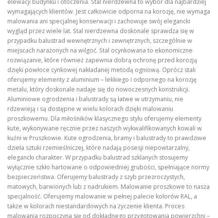
elewacji budynku i otoczenia. Stal nierdzewna to wybór dla najbardziej
wymagających klientów. Jest całkowicie odporna na korozję, nie wymaga
malowania ani specjalnej konserwacji i zachowuje swój elegancki
wygląd przez wiele lat. Stal nierdzewna doskonale sprawdza się w
przypadku balustrad wewnętrznych i zewnętrznych, szczególnie w
miejscach narażonych na wilgoć. Stal ocynkowana to ekonomiczne
rozwiązanie, które również zapewnia dobrą ochronę przed korozją
dzięki powłoce cynkowej nakładanej metodą ogniową. Oprócz stali
oferujemy elementy z aluminium – lekkiego i odpornego na korozję
metalu, który doskonale nadaje się do nowoczesnych konstrukcji.
Aluminiowe ogrodzenia i balustrady są łatwe w utrzymaniu, nie
rdzewieją i są dostępne w wielu kolorach dzięki malowaniu
proszkowemu. Dla miłośników klasycznego stylu oferujemy elementy
kute, wykonywane ręcznie przez naszych wykwalifikowanych kowali w
kuźni w Pruszkowie. Kute ogrodzenia, bramy i balustrady to prawdziwe
dzieła sztuki rzemieślniczej, które nadają posesji niepowtarzalny,
elegancki charakter. W przypadku balustrad szklanych stosujemy
wyłącznie szkło hartowane o odpowiedniej grubości, spełniające normy
bezpieczeństwa. Oferujemy balustrady z szyb przezroczystych,
matowych, barwionych lub z nadrukiem. Malowanie proszkowe to nasza
specjalność. Oferujemy malowanie w pełnej palecie kolorów RAL, a
także w kolorach niestandardowych na życzenie klienta. Proces
malowania rozpoczyna się od dokładnego przygotowania powierzchni –