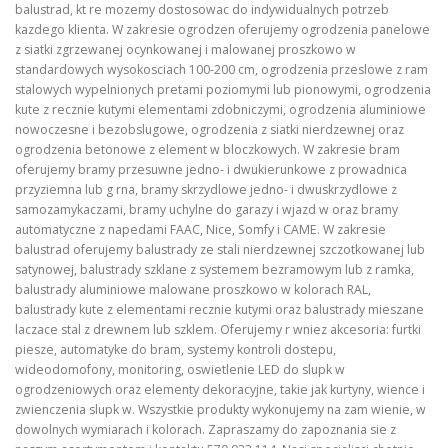
balustrad, kt re mozemy dostosowac do indywidualnych potrzeb
kazdego klienta. W zakresie ogrodzen oferujemy ogrodzenia panelowe
z siatki zgrzewanej ocynkowanej i malowanej proszkowo w
standardowych wysokosciach 100-200 cm, ogrodzenia przeslowe z ram
stalowych wypelnionych pretami poziomymi lub pionowymi, ogrodzenia
kute z recznie kutymi elementami zdobniczymi, ogrodzenia aluminiowe
nowoczesne i bezobslugowe, ogrodzenia z siatki nierdzewnej oraz
ogrodzenia betonowe z element w bloczkowych. W zakresie bram
oferujemy bramy przesuwne jedno- i dwukierunkowe z prowadnica
przyziemna lub g rna, bramy skrzydlowe jedno- i dwuskrzydlowe z
samozamykaczami, bramy uchylne do garazy i wjazd w oraz bramy
automatyczne z napedami FAAC, Nice, Somfy i CAME. W zakresie
balustrad oferujemy balustrady ze stali nierdzewnej szczotkowanej lub
satynowej, balustrady szklane z systemem bezramowym lub z ramka,
balustrady aluminiowe malowane proszkowo w kolorach RAL,
balustrady kute z elementami recznie kutymi oraz balustrady mieszane
laczace stal z drewnem lub szklem. Oferujemy r wniez akcesoria: furtki
piesze, automatyke do bram, systemy kontroli dostepu,
wideodomofony, monitoring, oswietlenie LED do slupk w
ogrodzeniowych oraz elementy dekoracyjne, takie jak kurtyny, wience i
zwienczenia slupk w. Wszystkie produkty wykonujemy na zam wienie, w
dowolnych wymiarach i kolorach. Zapraszamy do zapoznania sie z