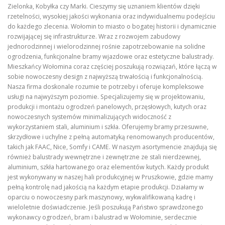
Zielonka, Kobyłka czy Marki. Cieszymy się uznaniem klientów dzięki
rzetelności, wysokiej jakości wykonania oraz indywidualnemu podejściu
do każdego zlecenia. Wołomin to miasto o bogatej historii i dynamicznie
rozwijającej się infrastrukturze. Wraz z rozwojem zabudowy
jednorodzinnej i wielorodzinnej rośnie zapotrzebowanie na solidne
ogrodzenia, funkcjonalne bramy wjazdowe oraz estetyczne balustrady.
Mieszkańcy Wołomina coraz częściej poszukują rozwiązań, które łączą w
sobie nowoczesny design z najwyższą trwałością i funkcjonalnością.
Nasza firma doskonale rozumie te potrzeby i oferuje kompleksowe
usługi na najwyższym poziomie. Specjalizujemy się w projektowaniu,
produkcji i montażu ogrodzeń panelowych, przęsłowych, kutych oraz
nowoczesnych systemów minimalizujących widoczność z
wykorzystaniem stali, aluminium i szkła. Oferujemy bramy przesuwne,
skrzydłowe i uchylne z pełną automatyką renomowanych producentów,
takich jak FAAC, Nice, Somfy i CAME. W naszym asortymencie znajdują się
również balustrady wewnętrzne i zewnętrzne ze stali nierdzewnej,
aluminium, szkła hartowanego oraz elementów kutych. Każdy produkt
jest wykonywany w naszej hali produkcyjnej w Pruszkowie, gdzie mamy
pełną kontrolę nad jakością na każdym etapie produkcji. Działamy w
oparciu o nowoczesny park maszynowy, wykwalifikowaną kadrę i
wieloletnie doświadczenie. Jeśli poszukują Państwo sprawdzonego
wykonawcy ogrodzeń, bram i balustrad w Wołominie, serdecznie