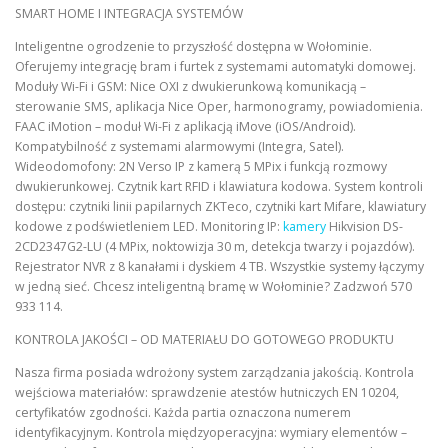
SMART HOME I INTEGRACJA SYSTEMÓW
Inteligentne ogrodzenie to przyszłość dostępna w Wołominie.
Oferujemy integrację bram i furtek z systemami automatyki domowej.
Moduły Wi-Fi i GSM: Nice OXI z dwukierunkową komunikacją –
sterowanie SMS, aplikacja Nice Oper, harmonogramy, powiadomienia.
FAAC iMotion – moduł Wi-Fi z aplikacją iMove (iOS/Android).
Kompatybilność z systemami alarmowymi (Integra, Satel).
Wideodomofony: 2N Verso IP z kamerą 5 MPix i funkcją rozmowy
dwukierunkowej. Czytnik kart RFID i klawiatura kodowa. System kontroli
dostępu: czytniki linii papilarnych ZKTeco, czytniki kart Mifare, klawiatury
kodowe z podświetleniem LED. Monitoring IP:
kamery
Hikvision DS-
2CD2347G2-LU (4 MPix, noktowizja 30 m, detekcja twarzy i pojazdów).
Rejestrator NVR z 8 kanałami i dyskiem 4 TB. Wszystkie systemy łączymy
w jedną sieć. Chcesz inteligentną bramę w Wołominie? Zadzwoń 570
933 114.
KONTROLA JAKOŚCI – OD MATERIAŁU DO GOTOWEGO PRODUKTU
Nasza firma posiada wdrożony system zarządzania jakością. Kontrola
wejściowa materiałów: sprawdzenie atestów hutniczych EN 10204,
certyfikatów zgodności. Każda partia oznaczona numerem
identyfikacyjnym. Kontrola międzyoperacyjna: wymiary elementów –