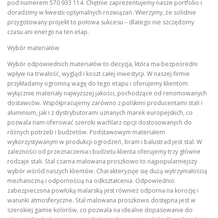
pod numerem 570 933 114. Chętnie zaprezentujemy nasze portfolio i
doradzimy w kwestii optymalnych rozwiązań. Wierzymy, że solidnie
przygotowany projekt to połowa sukcesu – dlatego nie szczędzimy
czasu ani energii na ten etap.
Wybór materiałów
Wybór odpowiednich materiałów to decyzja, która ma bezpośredni
wpływ na trwałość, wygląd i koszt całej inwestycji. W naszej firmie
przykładamy ogromną wagę do tego etapu i oferujemy klientom
wyłącznie materiały najwyższej jakości, pochodzące od renomowanych
dostawców. Współpracujemy zarówno z polskimi producentami stali i
aluminium, jak i z dystrybutorami uznanych marek europejskich, co
pozwala nam oferować szeroki wachlarz opcji dostosowanych do
różnych potrzeb i budżetów. Podstawowym materiałem
wykorzystywanym w produkcji ogrodzeń, bram i balustrad jest stal. W
zależności od przeznaczenia i budżetu klienta oferujemy trzy główne
rodzaje stali. Stal czarna malowana proszkowo to najpopularniejszy
wybór wśród naszych klientów. Charakteryzuje się dużą wytrzymałością
mechaniczną i odpornością na odkształcenia. Odpowiednio
zabezpieczona powłoką malarską jest również odporna na korozję i
warunki atmosferyczne. Stal malowana proszkowo dostępna jest w
szerokiej gamie kolorów, co pozwala na idealne dopasowanie do