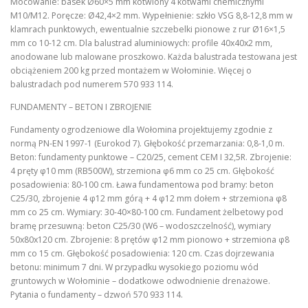
Mocowanie: basek Ø60×5 mm kotwiony 4 kotwami chemicznymi
M10/M12. Poręcze: Ø42,4×2 mm. Wypełnienie: szkło VSG 8,8-12,8 mm w
klamrach punktowych, ewentualnie szczebelki pionowe z rur Ø16×1,5
mm co 10-12 cm. Dla balustrad aluminiowych: profile 40x40x2 mm,
anodowane lub malowane proszkowo. Każda balustrada testowana jest
obciążeniem 200 kg przed montażem w Wołominie. Więcej o
balustradach pod numerem 570 933 114.
FUNDAMENTY – BETON I ZBROJENIE
Fundamenty ogrodzeniowe dla Wołomina projektujemy zgodnie z
normą PN-EN 1997-1 (Eurokod 7). Głębokość przemarzania: 0,8-1,0 m.
Beton: fundamenty punktowe – C20/25, cement CEM I 32,5R. Zbrojenie:
4 pręty φ10 mm (RB500W), strzemiona φ6 mm co 25 cm. Głębokość
posadowienia: 80-100 cm. Ława fundamentowa pod bramy: beton
C25/30, zbrojenie 4 φ12 mm górą + 4 φ12 mm dołem + strzemiona φ8
mm co 25 cm. Wymiary: 30-40×80-100 cm. Fundament żelbetowy pod
bramę przesuwną: beton C25/30 (W6 – wodoszczelność), wymiary
50x80x120 cm. Zbrojenie: 8 prętów φ12 mm pionowo + strzemiona φ8
mm co 15 cm. Głębokość posadowienia: 120 cm. Czas dojrzewania
betonu: minimum 7 dni. W przypadku wysokiego poziomu wód
gruntowych w Wołominie – dodatkowe odwodnienie drenażowe.
Pytania o fundamenty – dzwoń 570 933 114.