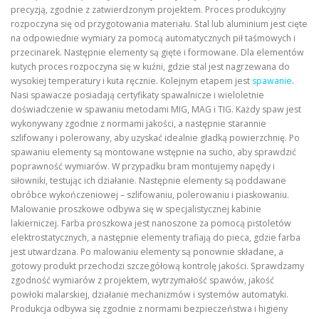
precyzją, zgodnie z zatwierdzonym projektem. Proces produkcyjny
rozpoczyna się od przygotowania materiału. Stal lub aluminium jest cięte
na odpowiednie wymiary za pomocą automatycznych pił taśmowych i
przecinarek. Następnie elementy są gięte i formowane. Dla elementów
kutych proces rozpoczyna się w kuźni, gdzie stal jest nagrzewana do
wysokiej temperatury i kuta ręcznie. Kolejnym etapem jest
spawanie
.
Nasi spawacze posiadają certyfikaty spawalnicze i wieloletnie
doświadczenie w spawaniu metodami MIG, MAG i TIG. Każdy spaw jest
wykonywany zgodnie z normami jakości, a następnie starannie
szlifowany i polerowany, aby uzyskać idealnie gładką powierzchnię. Po
spawaniu elementy są montowane wstępnie na sucho, aby sprawdzić
poprawność wymiarów. W przypadku bram montujemy napędy i
siłowniki, testując ich działanie. Następnie elementy są poddawane
obróbce wykończeniowej – szlifowaniu, polerowaniu i piaskowaniu.
Malowanie proszkowe odbywa się w specjalistycznej kabinie
lakierniczej. Farba proszkowa jest nanoszone za pomocą pistoletów
elektrostatycznych, a następnie elementy trafiają do pieca, gdzie farba
jest utwardzana. Po malowaniu elementy są ponownie składane, a
gotowy produkt przechodzi szczegółową kontrolę jakości. Sprawdzamy
zgodność wymiarów z projektem, wytrzymałość spawów, jakość
powłoki malarskiej, działanie mechanizmów i systemów automatyki.
Produkcja odbywa się zgodnie z normami bezpieczeństwa i higieny