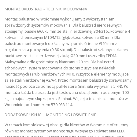
MONTAŻ BALUSTRAD – TECHNIKI MOCOWANIA
Montaż balustrad w Wołominie wykonujemy z wykorzystaniem
sprawdzonych systemów mocowania. Dla balustrad nierdzewnych
stosujemy: baseki Ø60×5 mm ze stali nierdzewnej 304/316L kotwione 4
kotwami chemicznymi M10/M12 (głębokość kotwienia 80 mm). Dla
balustrad montowanych do ściany: wsporniki ścienne Ø40 mm z
regulacją kąta pochylenia (0-30 stopni). Dla balustrad szklanych: klamry
punktowe ze stali nierdzewnej z kulą Ø30 mm i uszczelką EPDM.
Maksymalna odległość między klamrami 120 cm. Dla balustrad
schodowych: system mocowania do stopni z użyciem nakładek
montażowych i śrub nierdzewnych M10. Wszystkie elementy mocujące
są ze stali nierdzewnej A2/A4. Przed montażem balustrady sprawdzamy
nośność podłoża za pomocą pull-testera (min. siła wyrywania 5 kN). Po
montażu każda balustrada jest testowana obciążeniem poziomym 100
kg na najdalszym słupku przez 5 minut. Więcej o technikach montażu w
Wołominie pod numerem 570 933 114.
DODATKOWE USŁUGI – MONITORING I OŚWIETLENIE
W ramach kompleksowej obsługi dla klientów w Wołominie oferujemy
również montaż systemów monitoringu wizyjnego i oświetlenia LED.