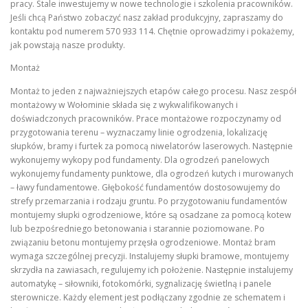
pracy. Stale inwestujemy w nowe technologie i szkolenia pracowników.
Jeśli chcą Państwo zobaczyć nasz zakład produkcyjny, zapraszamy do
kontaktu pod numerem 570 933 114. Chętnie oprowadzimy i pokażemy,
jak powstają nasze produkty.
Montaż
Montaż to jeden z najważniejszych etapów całego procesu. Nasz zespół
montażowy w Wołominie składa się z wykwalifikowanych i
doświadczonych pracowników. Prace montażowe rozpoczynamy od
przygotowania terenu – wyznaczamy linie ogrodzenia, lokalizację
słupków, bramy i furtek za pomocą niwelatorów laserowych. Następnie
wykonujemy wykopy pod fundamenty. Dla ogrodzeń panelowych
wykonujemy fundamenty punktowe, dla ogrodzeń kutych i murowanych
– ławy fundamentowe. Głębokość fundamentów dostosowujemy do
strefy przemarzania i rodzaju gruntu. Po przygotowaniu fundamentów
montujemy słupki ogrodzeniowe, które są osadzane za pomocą kotew
lub bezpośredniego betonowania i starannie poziomowane. Po
związaniu betonu montujemy przęsła ogrodzeniowe. Montaż bram
wymaga szczególnej precyzji. Instalujemy słupki bramowe, montujemy
skrzydła na zawiasach, regulujemy ich położenie. Następnie instalujemy
automatykę – siłowniki, fotokomórki, sygnalizację świetlną i panele
sterownicze. Każdy element jest podłączany zgodnie ze schematem i