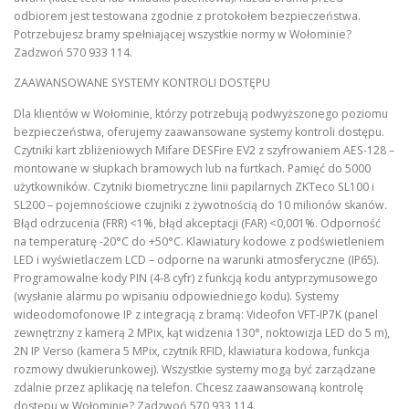
odbiorem jest testowana zgodnie z protokołem bezpieczeństwa.
Potrzebujesz bramy spełniającej wszystkie normy w Wołominie?
Zadzwoń 570 933 114.
ZAAWANSOWANE SYSTEMY KONTROLI DOSTĘPU
Dla klientów w Wołominie, którzy potrzebują podwyższonego poziomu
bezpieczeństwa, oferujemy zaawansowane systemy kontroli dostępu.
Czytniki kart zbliżeniowych Mifare DESFire EV2 z szyfrowaniem AES-128 –
montowane w słupkach bramowych lub na furtkach. Pamięć do 5000
użytkowników. Czytniki biometryczne linii papilarnych ZKTeco SL100 i
SL200 – pojemnościowe czujniki z żywotnością do 10 milionów skanów.
Błąd odrzucenia (FRR) <1%, błąd akceptacji (FAR) <0,001%. Odporność
na temperaturę -20°C do +50°C. Klawiatury kodowe z podświetleniem
LED i wyświetlaczem LCD – odporne na warunki atmosferyczne (IP65).
Programowalne kody PIN (4-8 cyfr) z funkcją kodu antyprzymusowego
(wysłanie alarmu po wpisaniu odpowiedniego kodu). Systemy
wideodomofonowe IP z integracją z bramą: Videofon VFT-IP7K (panel
zewnętrzny z kamerą 2 MPix, kąt widzenia 130°, noktowizja LED do 5 m),
2N IP Verso (kamera 5 MPix, czytnik RFID, klawiatura kodowa, funkcja
rozmowy dwukierunkowej). Wszystkie systemy mogą być zarządzane
zdalnie przez aplikację na telefon. Chcesz zaawansowaną kontrolę
dostępu w Wołominie? Zadzwoń 570 933 114.