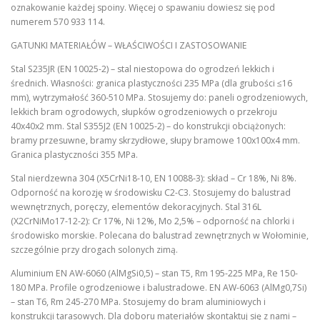
oznakowanie każdej spoiny. Więcej o spawaniu dowiesz się pod
numerem 570 933 114.
GATUNKI MATERIAŁÓW – WŁAŚCIWOŚCI I ZASTOSOWANIE
Stal S235JR (EN 10025-2) – stal niestopowa do ogrodzeń lekkich i
średnich. Własności: granica plastyczności 235 MPa (dla grubości ≤16
mm), wytrzymałość 360-510 MPa. Stosujemy do: paneli ogrodzeniowych,
lekkich bram ogrodowych, słupków ogrodzeniowych o przekroju
40x40x2 mm. Stal S355J2 (EN 10025-2) – do konstrukcji obciążonych:
bramy przesuwne, bramy skrzydłowe, słupy bramowe 100x100x4 mm.
Granica plastyczności 355 MPa.
Stal nierdzewna 304 (X5CrNi18-10, EN 10088-3): skład – Cr 18%, Ni 8%.
Odporność na korozję w środowisku C2-C3. Stosujemy do balustrad
wewnętrznych, poręczy, elementów dekoracyjnych. Stal 316L
(X2CrNiMo17-12-2): Cr 17%, Ni 12%, Mo 2,5% – odporność na chlorki i
środowisko morskie. Polecana do balustrad zewnętrznych w Wołominie,
szczególnie przy drogach solonych zimą.
Aluminium EN AW-6060 (AlMgSi0,5) – stan T5, Rm 195-225 MPa, Re 150-
180 MPa. Profile ogrodzeniowe i balustradowe. EN AW-6063 (AlMg0,7Si)
– stan T6, Rm 245-270 MPa. Stosujemy do bram aluminiowych i
konstrukcji tarasowych. Dla doboru materiałów skontaktuj się z nami –