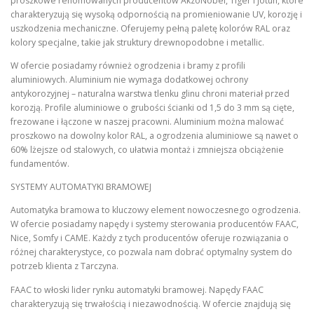
proszkowe renomowanych producentów AkzoNobel, Tiger i Jotun, które
charakteryzują się wysoką odpornością na promieniowanie UV, korozję i
uszkodzenia mechaniczne. Oferujemy pełną paletę kolorów RAL oraz
kolory specjalne, takie jak struktury drewnopodobne i metallic.
W ofercie posiadamy również ogrodzenia i bramy z profili
aluminiowych. Aluminium nie wymaga dodatkowej ochrony
antykorozyjnej – naturalna warstwa tlenku glinu chroni materiał przed
korozją. Profile aluminiowe o grubości ścianki od 1,5 do 3 mm są cięte,
frezowane i łączone w naszej pracowni. Aluminium można malować
proszkowo na dowolny kolor RAL, a ogrodzenia aluminiowe są nawet o
60% lżejsze od stalowych, co ułatwia montaż i zmniejsza obciążenie
fundamentów.
SYSTEMY AUTOMATYKI BRAMOWEJ
Automatyka bramowa to kluczowy element nowoczesnego ogrodzenia.
W ofercie posiadamy napędy i systemy sterowania producentów FAAC,
Nice, Somfy i CAME. Każdy z tych producentów oferuje rozwiązania o
różnej charakterystyce, co pozwala nam dobrać optymalny system do
potrzeb klienta z Tarczyna.
FAAC to włoski lider rynku automatyki bramowej. Napędy FAAC
charakteryzują się trwałością i niezawodnością. W ofercie znajdują się