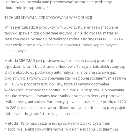
Lesznowola, pozwala nam przewidywać potencjalne problemy i
skutecznie im zapobiegać.
TECHNIKI SPAWALNICZE STOSOWANE W PRODUKCJI
W naszym zakładzie produkcyjnym wykorzystujemy zaawansowane
techniki spawalnicze dobierane indywidualnie do rodzaju materiału.
Nasi spawacze posiadają certyfikaty zgodne z normą PN-EN ISO 9606-1
oraz wieloletnie doświadczenie w spawaniu konstrukcji stalowych i
aluminiowych.
Metoda MIG/MAG jest podstawową techniką w naszej produkcji
ogrodzeń, bram i balustrad dla klientów z Tarczyna. Łuk elektryczny topi
drut elektrodowy podawany automatycznie, a osłonę stanowi gaz
obojętny lub aktywny. Do spawania stali węglowej stosujemy mieszankę
Ar + CO2 w proporcji 82% do 18%, która zapewnia optymalne
właściwości mechaniczne spoiny i minimalizuje rozpryski. Do spawania
stali nierdzewnej używamy mieszanki z dodatkiem tlenu, co poprawia
zwilżalność grani spoiny. Parametry spawania – natężenie prądu od 120
do 280 A, napięcie łuku oraz prędkość podawania drutu – są precyzyjnie
dobierane do grubości i rodzaju materiału.
Metoda TIG to najwyższa precyzja spawania z wykorzystaniem
nietopliwej elektrody wolframowej w osłonie argonu. Stosujemy ją