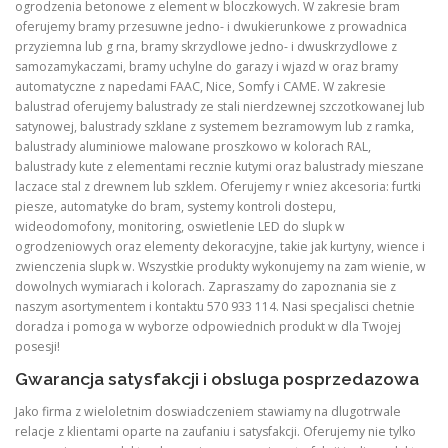
ogrodzenia betonowe z element w bloczkowych. W zakresie bram
oferujemy bramy przesuwne jedno- i dwukierunkowe z prowadnica
przyziemna lub g rna, bramy skrzydlowe jedno- i dwuskrzydlowe z
samozamykaczami, bramy uchylne do garazy i wjazd w oraz bramy
automatyczne z napedami FAAC, Nice, Somfy i CAME. W zakresie
balustrad oferujemy balustrady ze stali nierdzewnej szczotkowanej lub
satynowej, balustrady szklane z systemem bezramowym lub z ramka,
balustrady aluminiowe malowane proszkowo w kolorach RAL,
balustrady kute z elementami recznie kutymi oraz balustrady mieszane
laczace stal z drewnem lub szklem. Oferujemy r wniez akcesoria: furtki
piesze, automatyke do bram, systemy kontroli dostepu,
wideodomofony, monitoring, oswietlenie LED do slupk w
ogrodzeniowych oraz elementy dekoracyjne, takie jak kurtyny, wience i
zwienczenia slupk w. Wszystkie produkty wykonujemy na zam wienie, w
dowolnych wymiarach i kolorach. Zapraszamy do zapoznania sie z
naszym asortymentem i kontaktu 570 933 114. Nasi specjalisci chetnie
doradza i pomoga w wyborze odpowiednich produkt w dla Twojej
posesji!
Gwarancja satysfakcji i obsluga posprzedazowa
Jako firma z wieloletnim doswiadczeniem stawiamy na dlugotrwale
relacje z klientami oparte na zaufaniu i satysfakcji. Oferujemy nie tylko