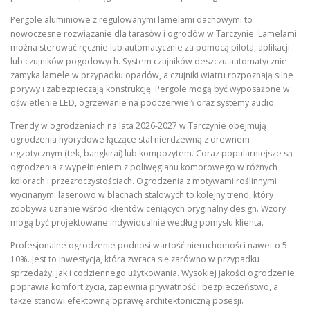
Pergole aluminiowe z regulowanymi lamelami dachowymi to
nowoczesne rozwiązanie dla tarasów i ogrodów w Tarczynie. Lamelami
można sterować ręcznie lub automatycznie za pomocą pilota, aplikacji
lub czujników pogodowych. System czujników deszczu automatycznie
zamyka lamele w przypadku opadów, a czujniki wiatru rozpoznają silne
porywy i zabezpieczają konstrukcję. Pergole mogą być wyposażone w
oświetlenie LED, ogrzewanie na podczerwień oraz systemy audio.
Trendy w ogrodzeniach na lata 2026-2027 w Tarczynie obejmują
ogrodzenia hybrydowe łączące stal nierdzewną z drewnem
egzotycznym (tek, bangkirai) lub kompozytem. Coraz popularniejsze są
ogrodzenia z wypełnieniem z poliwęglanu komorowego w różnych
kolorach i przezroczystościach. Ogrodzenia z motywami roślinnymi
wycinanymi laserowo w blachach stalowych to kolejny trend, który
zdobywa uznanie wśród klientów ceniących oryginalny design. Wzory
mogą być projektowane indywidualnie według pomysłu klienta.
Profesjonalne ogrodzenie podnosi wartość nieruchomości nawet o 5-
10%. Jest to inwestycja, która zwraca się zarówno w przypadku
sprzedaży, jak i codziennego użytkowania. Wysokiej jakości ogrodzenie
poprawia komfort życia, zapewnia prywatność i bezpieczeństwo, a
także stanowi efektowną oprawę architektoniczną posesji.