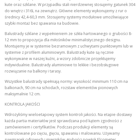
kute oraz szklane. W przypadku stali nierdzewnej stosujemy gatunek 304
do wnętrz i 316L na zewnątrz. Główne elementy wykonujemy z rur o
średnicy 42,4-60,3 mm. Stosujemy systemy modułowe umożliwiające
szybki montaż bez spawania na budowie.
Balustrady szklane z wypełnieniem ze szkła hartowanego o grubości 8-
12 mm to propozycja dla miłośników minimalistycznego designu.
Montujemy je w systemie bezramowym z uchwytami punktowymi lub w
systemie z profilem aluminiowym. Balustrady kute są ręcznie
wykonywane w naszej kuźni, a wzory zdobnicze projektujemy
indywidualnie. Balustrady aluminiowe to lekkie i bezobsługowe
rozwiązanie na balkony i tarasy.
Wszystkie balustrady spełniają normy: wysokość minimum 110 cm na
balkonach, 90 cm na schodach, rozstaw elementów pionowych
maksymalnie 12 cm.
KONTROLA JAKOŚCI
Wdrożyliśmy wieloetapowy system kontroli jakości. Na etapie dostawy
każda partia materiałów jest sprawdzana pod kątem zgodności z
zamówieniem i certyfikatów. Podczas produkcji elementy są
kontrolowane po cięciu, gięciu, spawaniu i malowaniu. Używamy
suwmiarek cyfrowych i mierników grubości powłok Elcometer.