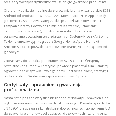
od autoryzowanych dystrybutorów i są objęte gwarancją producenta.
Oferujemy aplikacje mobilne do sterowania bramą w standardzie iOS i
Android od producentów FAAC (FAAC Move), Nice (Nice App), Somfy
(TaHoma) i CAME (CAME Gate). Aplikacje umożliwiają otwieranie i
zamykanie bramy z dowolnego miejsca na świecie, ustawianie
harmonogramów otwarć, monitorowanie stanu bramy oraz
otrzymywanie powiadomień o zdarzeniach. Systemy Nice ERA i Somfy
TaHoma umożliwiają integrację z Google Home, Apple HomeKit i
Amazon Alexa, co pozwala na sterowanie bramą za pomocą komend
głosowych.
Zapraszamy do kontaktu pod numerem 570 933 114. Oferujemy
bezpłatne konsultacje w Tarczynie i powiecie piaseczyńskim. Pamiętaj –
ogrodzenie to wizytówka Twojego domu. Postaw na jakość, estetykę i
profesjonalizm. Serdecznie zapraszamy do współpracy.
Certyfikaty i uprawnienia gwarancja
profesjonalizmu
Nasza firma posiada wszystkie niezbedne certyfikaty i uprawnienia do
wykonywania konstrukcji stalowych i aluminiowych. Posiadamy certyfikat
EN 1090-1 dla spawania konstrukcji stalowych nosnych, uprawnienia UDT
do spawania element w podlegajacych dozorowi technicznemu oraz