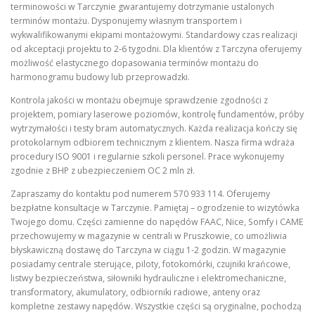
terminowości w Tarczynie gwarantujemy dotrzymanie ustalonych
terminów montażu. Dysponujemy własnym transportem i
wykwalifikowanymi ekipami montażowymi. Standardowy czas realizacji
od akceptacji projektu to 2-6 tygodni. Dla klientów z Tarczyna oferujemy
możliwość elastycznego dopasowania terminów montażu do
harmonogramu budowy lub przeprowadzki.
Kontrola jakości w montażu obejmuje sprawdzenie zgodności z
projektem, pomiary laserowe poziomów, kontrolę fundamentów, próby
wytrzymałości i testy bram automatycznych. Każda realizacja kończy się
protokolarnym odbiorem technicznym z klientem. Nasza firma wdraża
procedury ISO 9001 i regularnie szkoli personel. Prace wykonujemy
zgodnie z BHP z ubezpieczeniem OC 2 mln zł.
Zapraszamy do kontaktu pod numerem 570 933 114. Oferujemy
bezpłatne konsultacje w Tarczynie. Pamiętaj – ogrodzenie to wizytówka
Twojego domu. Części zamienne do napędów FAAC, Nice, Somfy i CAME
przechowujemy w magazynie w centrali w Pruszkowie, co umożliwia
błyskawiczną dostawę do Tarczyna w ciągu 1-2 godzin. W magazynie
posiadamy centrale sterujące, piloty, fotokomórki, czujniki krańcowe,
listwy bezpieczeństwa, siłowniki hydrauliczne i elektromechaniczne,
transformatory, akumulatory, odbiorniki radiowe, anteny oraz
kompletne zestawy napędów. Wszystkie części są oryginalne, pochodzą