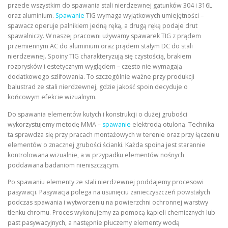
przede wszystkim do spawania stali nierdzewnej gatunków 304 i 316L
oraz aluminium.
Spawanie
TIG wymaga wyjątkowych umiejętności –
spawacz operuje palnikiem jedną ręką, a drugą ręką podaje drut
spawalniczy. W naszej pracowni używamy spawarek TIG z prądem
przemiennym AC do aluminium oraz prądem stałym DC do stali
nierdzewnej. Spoiny TIG charakteryzują się czystością, brakiem
rozprysków i estetycznym wyglądem – często nie wymagają
dodatkowego szlifowania. To szczególnie ważne przy produkcji
balustrad ze stali nierdzewnej, gdzie jakość spoin decyduje o
końcowym efekcie wizualnym.
Do spawania elementów kutych i konstrukcji o dużej grubości
wykorzystujemy metodę MMA –
spawanie
elektrodą otuloną. Technika
ta sprawdza się przy pracach montażowych w terenie oraz przy łączeniu
elementów o znacznej grubości ścianki. Każda spoina jest starannie
kontrolowana wizualnie, a w przypadku elementów nośnych
poddawana badaniom nieniszczącym.
Po spawaniu elementy ze stali nierdzewnej poddajemy procesowi
pasywacji. Pasywacja polega na usunięciu zanieczyszczeń powstałych
podczas spawania i wytworzeniu na powierzchni ochronnej warstwy
tlenku chromu. Proces wykonujemy za pomocą kąpieli chemicznych lub
past pasywacyjnych, a następnie płuczemy elementy wodą