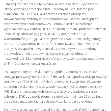
Pamiętaj, że ogrodzenie to wizytówka Twojego domu – postaw na
jakość, estetykę i profesjonalizm. Czekamy na Twój telefon pod
numerem 570 933 114. Dla klientów z Tarczyna oferujemy
zaawansowane systemy wideodomofonowe i kontroli dostępu od
renomowanych producentów 2N, Fermax i Siedle. Urządzenia
wyposażone są w kamerę Full HD z trybem nocnym i podświetleniem IR,
umożliwiają identyfikację gości o każdej porze dnia i nocy.
Wideodomofony mogą być zintegrowane z systemem inteligentnego
domu, przesyłać obraz na smartfon i umożliwiać zdalne otwieranie
bramy. W przypadku nowych instalacji zalecamy wideodomofony
przewodowe, które zapewniają najwyższą jakość obrazu i
niezawodność. Dla modernizacji oferujemy systemy bezprzewodowe
Wi-Fi, które nie wymagają kucia ścian.
Instalacje elektryczne wykonujemy zgodnie z normą PN-IEC 60364,
stosując przewody YKY 3×2,5 mm² do zasilania napędów oraz przewody
sterownicze YTDY 6×0,5 mm² do fotokomórek i czujników. Wszystkie
połączenia wykonujemy w puszkach instalacyjnych o stopniu ochrony
IP65. Dla bram przesuwnych kabel zasilający prowadzimy w rurze
ochronnej DVK pod podjazdem na głębokości minimum 60 cm, a jego
przebieg oznaczamy taśmą ostrzegawczą koloru niebieskiego.
Systemy zasilania awaryjnego UPS z akumulatorami LiFePO4 zapewniają