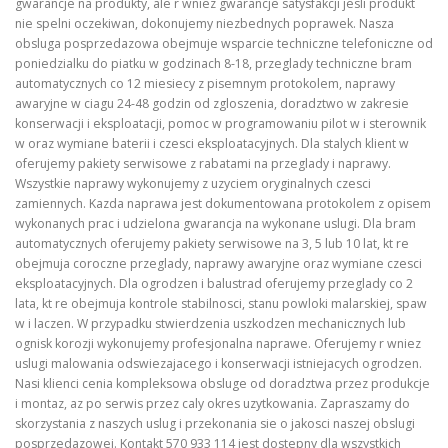
gwarancje na produkty, ale r wniez gwarancje satysfakcji jesli produkt
nie spelni oczekiwan, dokonujemy niezbednych poprawek. Nasza
obsluga posprzedazowa obejmuje wsparcie techniczne telefoniczne od
poniedzialku do piatku w godzinach 8-18, przeglady techniczne bram
automatycznych co 12 miesiecy z pisemnym protokolem, naprawy
awaryjne w ciagu 24-48 godzin od zgloszenia, doradztwo w zakresie
konserwacji i eksploatacji, pomoc w programowaniu pilot w i sterownik
w oraz wymiane baterii i czesci eksploatacyjnych. Dla stalych klient w
oferujemy pakiety serwisowe z rabatami na przeglady i naprawy.
Wszystkie naprawy wykonujemy z uzyciem oryginalnych czesci
zamiennych. Kazda naprawa jest dokumentowana protokolem z opisem
wykonanych prac i udzielona gwarancja na wykonane uslugi. Dla bram
automatycznych oferujemy pakiety serwisowe na 3, 5 lub 10 lat, kt re
obejmuja coroczne przeglady, naprawy awaryjne oraz wymiane czesci
eksploatacyjnych. Dla ogrodzen i balustrad oferujemy przeglady co 2
lata, kt re obejmuja kontrole stabilnosci, stanu powloki malarskiej, spaw
w i laczen. W przypadku stwierdzenia uszkodzen mechanicznych lub
ognisk korozji wykonujemy profesjonalna naprawe. Oferujemy r wniez
uslugi malowania odswiezajacego i konserwacji istniejacych ogrodzen.
Nasi klienci cenia kompleksowa obsluge od doradztwa przez produkcje
i montaz, az po serwis przez caly okres uzytkowania. Zapraszamy do
skorzystania z naszych uslug i przekonania sie o jakosci naszej obslugi
posprzedazowej. Kontakt 570 933 114 jest dostepny dla wszystkich