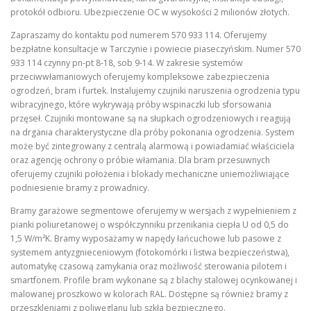
protokół odbioru. Ubezpieczenie OC w wysokości 2 milionów złotych.
Zapraszamy do kontaktu pod numerem 570 933 114. Oferujemy
bezpłatne konsultacje w Tarczynie i powiecie piaseczyńskim. Numer 570
933 114 czynny pn-pt 8-18, sob 9-14. W zakresie systemów
przeciwwłamaniowych oferujemy kompleksowe zabezpieczenia
ogrodzeń, bram i furtek. Instalujemy czujniki naruszenia ogrodzenia typu
wibracyjnego, które wykrywają próby wspinaczki lub sforsowania
przęseł. Czujniki montowane są na słupkach ogrodzeniowych i reagują
na drgania charakterystyczne dla próby pokonania ogrodzenia. System
może być zintegrowany z centralą alarmową i powiadamiać właściciela
oraz agencję ochrony o próbie włamania. Dla bram przesuwnych
oferujemy czujniki położenia i blokady mechaniczne uniemożliwiające
podniesienie bramy z prowadnicy.
Bramy garażowe segmentowe oferujemy w wersjach z wypełnieniem z
pianki poliuretanowej o współczynniku przenikania ciepła U od 0,5 do
1,5 W/m²K. Bramy wyposażamy w napędy łańcuchowe lub pasowe z
systemem antyzgnieceniowym (fotokomórki i listwa bezpieczeństwa),
automatykę czasową zamykania oraz możliwość sterowania pilotem i
smartfonem. Profile bram wykonane są z blachy stalowej ocynkowanej i
malowanej proszkowo w kolorach RAL. Dostępne są również bramy z
przeszkleniami z poliwęglanu lub szkła bezpiecznego.