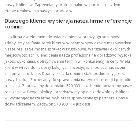
naszych klient w. Zapewniamy profesjonalne wsparcie na kazdym
etapie uzytkowania naszych produkt w.
Dlaczego klienci wybieraja nasza firme referencje
i opinie
Jako firma z wieloletnim doswiadczeniem w branzy ogrodzeniowej
zdobylismy zaufanie setek klient w w calym wojew dztwie mazowieckim.
Nasze realizacje mozna spotkac w Pruszkowie, Warszawie i okolicznych
miejscowosciach. Klienci cenia nas za profesjonalne doradztwo, wysoka
jakosc wykonania, dotrzymywanie termin w i konkurencyjne ceny. Wielu
klient w wraca do nas przy kolejnych inwestycjach i poleca nas swoim
znajomym i rodzinie. Dbamy o kazda opinie i stale podnosimy jakosc
naszych uslug. Zachecamy do sprawdzenia naszych referencji i portfolio
realizacji. Zapraszamy do kontaktu 570 933 114 chetnie pokazemy nasze
realizacje w Twojej okolicy i przedstawimy opinie zadowolonych klient
w. Wybierajac nasza firme, wybierasz sprawdzonego partnera z pasja i
doswiadczeniem. Zadzwon 570 933 114 juz dzis!