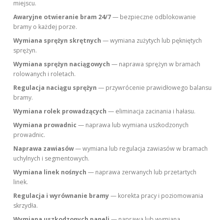
miejscu.
Awaryjne otwieranie bram 24/7
— bezpieczne odblokowanie
bramy o każdej porze.
Wymiana sprężyn skrętnych
— wymiana zużytych lub pękniętych
sprężyn.
Wymiana sprężyn naciągowych
— naprawa sprężyn w bramach
rolowanych i roletach.
Regulacja naciągu sprężyn
— przywrócenie prawidłowego balansu
bramy.
Wymiana rolek prowadzących
— eliminacja zacinania i hałasu.
Wymiana prowadnic
— naprawa lub wymiana uszkodzonych
prowadnic.
Naprawa zawiasów
— wymiana lub regulacja zawiasów w bramach
uchylnych i segmentowych.
Wymiana linek nośnych
— naprawa zerwanych lub przetartych
linek.
Regulacja i wyrównanie bramy
— korekta pracy i poziomowania
skrzydła.
Wymiana uszkodzonych paneli
— naprawa lub wymiana