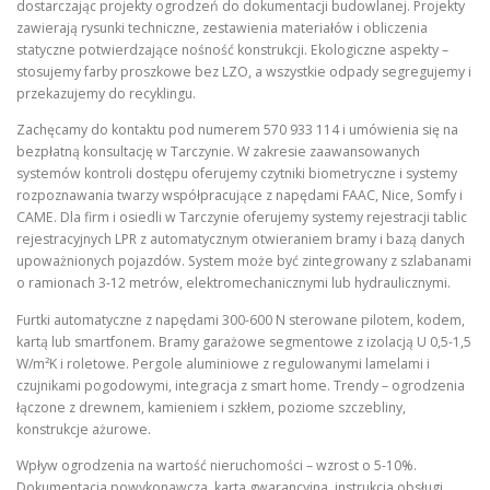
dostarczając projekty ogrodzeń do dokumentacji budowlanej. Projekty
zawierają rysunki techniczne, zestawienia materiałów i obliczenia
statyczne potwierdzające nośność konstrukcji. Ekologiczne aspekty –
stosujemy farby proszkowe bez LZO, a wszystkie odpady segregujemy i
przekazujemy do recyklingu.
Zachęcamy do kontaktu pod numerem 570 933 114 i umówienia się na
bezpłatną konsultację w Tarczynie. W zakresie zaawansowanych
systemów kontroli dostępu oferujemy czytniki biometryczne i systemy
rozpoznawania twarzy współpracujące z napędami FAAC, Nice, Somfy i
CAME. Dla firm i osiedli w Tarczynie oferujemy systemy rejestracji tablic
rejestracyjnych LPR z automatycznym otwieraniem bramy i bazą danych
upoważnionych pojazdów. System może być zintegrowany z szlabanami
o ramionach 3-12 metrów, elektromechanicznymi lub hydraulicznymi.
Furtki automatyczne z napędami 300-600 N sterowane pilotem, kodem,
kartą lub smartfonem. Bramy garażowe segmentowe z izolacją U 0,5-1,5
W/m²K i roletowe. Pergole aluminiowe z regulowanymi lamelami i
czujnikami pogodowymi, integracja z smart home. Trendy – ogrodzenia
łączone z drewnem, kamieniem i szkłem, poziome szczebliny,
konstrukcje ażurowe.
Wpływ ogrodzenia na wartość nieruchomości – wzrost o 5-10%.
Dokumentacja powykonawcza, karta gwarancyjna, instrukcja obsługi,