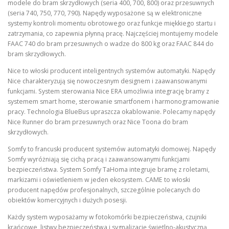
modele do bram skrzydłowych (seria 400, 700, 800) oraz przesuwnych
(seria 740, 750, 770, 790). Napędy wyposażone są w elektroniczne
systemy kontroli momentu obrotowego oraz funkcje miękkiego startu i
zatrzymania, co zapewnia płynną pracę. Najczęściej montujemy modele
FAAC 740 do bram przesuwnych o wadze do 800 kg oraz FAAC 844 do
bram skrzydłowych.
Nice to włoski producent inteligentnych systemów automatyki. Napędy
Nice charakteryzują się nowoczesnym designem i zaawansowanymi
funkcjami. System sterowania Nice ERA umożliwia integrację bramy z
systemem smart home, sterowanie smartfonem i harmonogramowanie
pracy. Technologia BlueBus upraszcza okablowanie. Polecamy napędy
Nice Runner do bram przesuwnych oraz Nice Toona do bram
skrzydłowych.
Somfy to francuski producent systemów automatyki domowej. Napędy
Somfy wyróżniają się cichą pracą i zaawansowanymi funkcjami
bezpieczeństwa. System Somfy TaHoma integruje bramę z roletami,
markizami i oświetleniem w jeden ekosystem. CAME to włoski
producent napędów profesjonalnych, szczególnie polecanych do
obiektów komercyjnych i dużych posesji.
Każdy system wyposażamy w fotokomórki bezpieczeństwa, czujniki
krańcowe, listwy bezpieczeństwa i sygnalizację świetlno-akustyczną