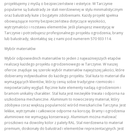
projektujemy z myślą o bezpieczeństwie i estetyce. W Tarczynie
popularne są balustrady ze stali nierdzewnej w stylu minimalistycznym
oraz balustrady kute z bogatymi zdobieniami. Każdy projekt spełnia
obowiązujące normy bezpieczeństwa dotyczące wysokości,
wytrzymałości i rozstawu elementów. Jeśli planujesz inwestycję w
Tarczynie i potrzebujesz profesjonalnego projektu ogrodzenia, bramy
lub balustrady, skontaktuj się z nami pod numerem 570 933 114.
Wybór materiałów
Wybór odpowiednich materiałów to jeden z najważniejszych etapów
realizacji każdego projektu ogrodzeniowego w Tarczynie. W naszej
ofercie znajduje się szeroki wybór materiałów najwyższej jakości, które
dobieramy indywidualnie do każdego projektu. Stal kuta to materiał dla
wymagających klientów, którzy cenią sobie tradycyjne rzemiosło i
niepowtarzalny wygląd. Ręcznie kute elementy nadają ogrodzeniom i
bramom unikalny charakter. Stal kuta jest niezwykle trwała i odporna na
uszkodzenia mechaniczne. Aluminium to nowoczesny materiał, który
zdobywa coraz większą popularność wśród mieszkańców Tarczyna. Jest
lekkie, wytrzymałe i całkowicie odporne na korozję. Bramy i ogrodzenia
aluminiowe nie wymagają konserwacji. Aluminium można malować
proszkowo na dowolny kolor z palety RAL. Stal nierdzewna to materiał
premium, doskonały do balustrad i elementów reprezentacyjnych. Jest