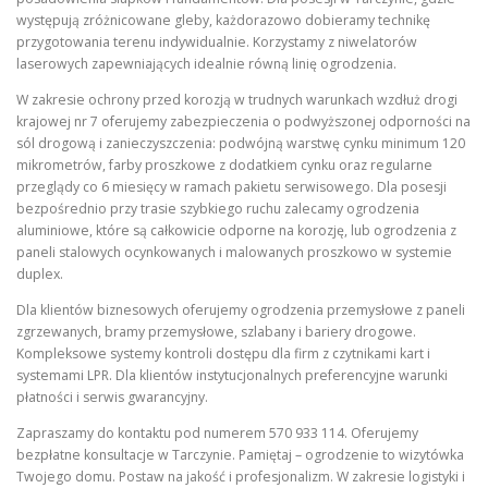
występują zróżnicowane gleby, każdorazowo dobieramy technikę
przygotowania terenu indywidualnie. Korzystamy z niwelatorów
laserowych zapewniających idealnie równą linię ogrodzenia.
W zakresie ochrony przed korozją w trudnych warunkach wzdłuż drogi
krajowej nr 7 oferujemy zabezpieczenia o podwyższonej odporności na
sól drogową i zanieczyszczenia: podwójną warstwę cynku minimum 120
mikrometrów, farby proszkowe z dodatkiem cynku oraz regularne
przeglądy co 6 miesięcy w ramach pakietu serwisowego. Dla posesji
bezpośrednio przy trasie szybkiego ruchu zalecamy ogrodzenia
aluminiowe, które są całkowicie odporne na korozję, lub ogrodzenia z
paneli stalowych ocynkowanych i malowanych proszkowo w systemie
duplex.
Dla klientów biznesowych oferujemy ogrodzenia przemysłowe z paneli
zgrzewanych, bramy przemysłowe, szlabany i bariery drogowe.
Kompleksowe systemy kontroli dostępu dla firm z czytnikami kart i
systemami LPR. Dla klientów instytucjonalnych preferencyjne warunki
płatności i serwis gwarancyjny.
Zapraszamy do kontaktu pod numerem 570 933 114. Oferujemy
bezpłatne konsultacje w Tarczynie. Pamiętaj – ogrodzenie to wizytówka
Twojego domu. Postaw na jakość i profesjonalizm. W zakresie logistyki i