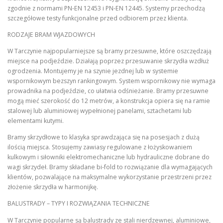
zgodnie z normami PN-EN 12453 i PN-EN 12445. Systemy przechodzą
szczegółowe testy funkcjonalne przed odbiorem przez klienta.
RODZAJE BRAM WJAZDOWYCH
W Tarczynie najpopularniejsze są bramy przesuwne, które oszczędzają
miejsce na podjeździe. Działają poprzez przesuwanie skrzydła wzdłuż
ogrodzenia. Montujemy je na szynie jezdnej lub w systemie
wspornikowym bezszyn rankingowym. System wspornikowy nie wymaga
prowadnika na podjeździe, co ułatwia odśnieżanie. Bramy przesuwne
mogą mieć szerokość do 12 metrów, a konstrukcja opiera się na ramie
stalowej lub aluminiowej wypełnionej panelami, sztachetami lub
elementami kutymi.
Bramy skrzydłowe to klasyka sprawdzająca się na posesjach z dużą
ilością miejsca. Stosujemy zawiasy regulowane z łożyskowaniem
kulkowym i siłowniki elektromechaniczne lub hydrauliczne dobrane do
wagi skrzydeł. Bramy składane bi-fold to rozwiązanie dla wymagających
klientów, pozwalające na maksymalne wykorzystanie przestrzeni przez
złożenie skrzydła w harmonijkę.
BALUSTRADY – TYPY I ROZWIĄZANIA TECHNICZNE
W Tarczynie popularne są balustrady ze stali nierdzewnej, aluminiowe,