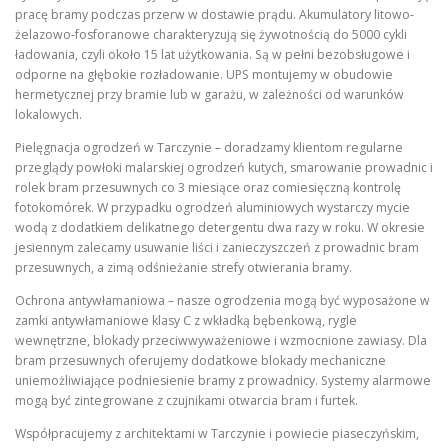
pracę bramy podczas przerw w dostawie prądu. Akumulatory litowo-
żelazowo-fosforanowe charakteryzują się żywotnością do 5000 cykli
ładowania, czyli około 15 lat użytkowania. Są w pełni bezobsługowe i
odporne na głębokie rozładowanie. UPS montujemy w obudowie
hermetycznej przy bramie lub w garażu, w zależności od warunków
lokalowych.
Pielęgnacja ogrodzeń w Tarczynie – doradzamy klientom regularne
przeglądy powłoki malarskiej ogrodzeń kutych, smarowanie prowadnic i
rolek bram przesuwnych co 3 miesiące oraz comiesięczną kontrolę
fotokomórek. W przypadku ogrodzeń aluminiowych wystarczy mycie
wodą z dodatkiem delikatnego detergentu dwa razy w roku. W okresie
jesiennym zalecamy usuwanie liści i zanieczyszczeń z prowadnic bram
przesuwnych, a zimą odśnieżanie strefy otwierania bramy.
Ochrona antywłamaniowa – nasze ogrodzenia mogą być wyposażone w
zamki antywłamaniowe klasy C z wkładką bębenkową, rygle
wewnętrzne, blokady przeciwwyważeniowe i wzmocnione zawiasy. Dla
bram przesuwnych oferujemy dodatkowe blokady mechaniczne
uniemożliwiające podniesienie bramy z prowadnicy. Systemy alarmowe
mogą być zintegrowane z czujnikami otwarcia bram i furtek.
Współpracujemy z architektami w Tarczynie i powiecie piaseczyńskim,