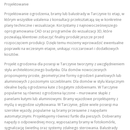
Projektowanie
Projektowanie ogrodzenia, bramy lub balustrady w Tarczynie to etap, w
którym wszystkie ustalenia z konsultacji przekształcają się w konkretne
plany techniczne i wizualizacje. Korzystamy z najnowocześniejszego
oprogramowania CAD oraz programów do wizualizacji 3D, które
pozwalają klientowi zobaczyć finalny produkt jeszcze przed
rozpoczęciem produkcji. Dzięki temu możemy wprowadzić ewentualne
poprawki na wczesnym etapie, unikając rozczarowań i dodatkowych
kosztów.
Projekt ogrodzenia dla posesji w Tarczynie tworzymy z uwzględnieniem
stylu architektonicznego budynku. Dla domów nowoczesnych
proponujemy proste, geometryczne formy ogrodzeń panelowych lub
aluminiowych z poziomymi szczeblinami. Dla domów w stylu klasycznym
idealne będą ogrodzenia kute z bogatymi zdobieniami. W Tarczynie
popularne są również ogrodzenia łączone – murowane słupki z
panelami kutymi lub aluminiowymi. Bramy wjazdowe projektujemy z
myślą o wygodzie użytkowania. W Tarczynie, gdzie wiele posesji ma
szerokie wjazdy, popularne są bramy przesuwne z napędami
automatycznymi. Projektujemy również furtki dla pieszych. Dobieramy
napędy o odpowiedniej mocy, wyposażamy bramy w fotokomórki,
sygnalizację świetlną oraz systemy zdalnego sterowania. Balustrady