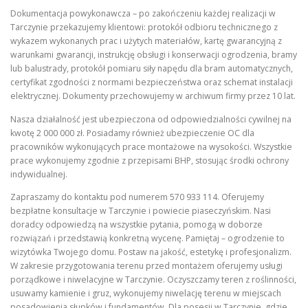
Dokumentacja powykonawcza – po zakończeniu każdej realizacji w
Tarczynie przekazujemy klientowi: protokół odbioru technicznego z
wykazem wykonanych prac i użytych materiałów, kartę gwarancyjną z
warunkami gwarancji, instrukcję obsługi i konserwacji ogrodzenia, bramy
lub balustrady, protokół pomiaru siły napędu dla bram automatycznych,
certyfikat zgodności z normami bezpieczeństwa oraz schemat instalacji
elektrycznej. Dokumenty przechowujemy w archiwum firmy przez 10 lat.
Nasza działalność jest ubezpieczona od odpowiedzialności cywilnej na
kwotę 2 000 000 zł. Posiadamy również ubezpieczenie OC dla
pracowników wykonujących prace montażowe na wysokości. Wszystkie
prace wykonujemy zgodnie z przepisami BHP, stosując środki ochrony
indywidualnej.
Zapraszamy do kontaktu pod numerem 570 933 114. Oferujemy
bezpłatne konsultacje w Tarczynie i powiecie piaseczyńskim. Nasi
doradcy odpowiedzą na wszystkie pytania, pomogą w doborze
rozwiązań i przedstawią konkretną wycenę. Pamiętaj – ogrodzenie to
wizytówka Twojego domu. Postaw na jakość, estetykę i profesjonalizm.
W zakresie przygotowania terenu przed montażem oferujemy usługi
porządkowe i niwelacyjne w Tarczynie. Oczyszczamy teren z roślinności,
usuwamy kamienie i gruz, wykonujemy niwelację terenu w miejscach
posadowienia słupków i fundamentów. Dla posesji w Tarczynie, gdzie