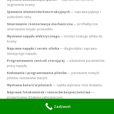
segmentów bramy.
Spawanie elementów konstrukcyjnych
— naprawa pęknięć i
uszkodzeń ramy.
Smarowanie i konserwacja mechaniczna
— profilaktyczne
smarowanie łożysk i prowadnic.
Wymiana napędu elektrycznego
— montaż nowego silnika do
bramy.
Naprawa napędu i serwis silnika
— diagnostyka i naprawa
istniejącego napędu.
Programowanie centrali sterującej
— ustawienie parametrów
pracy napędu.
Kodowanie i programowanie pilotów
— parowanie nowych
pilotów i kasowanie starych.
Wymiana baterii w pilotach
— szybka wymiana i test działania.
Naprawa fotokomórek i sensorów bezpieczeństwa
—
przywrócenie działania zabezpieczeń.
Wymiana listwy krawędziowej i czujników bezpieczeństwa
—
Zadzwoń
naprawa elementów zapobiegających przytrzaśnięciu.