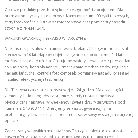
Gotowe produkty przechodzą kontrolę zgodności z projektem. Dla
bram automatycznych przeprowadzamy minimum 100 cykli testowych,
testy fotokomórek i listew bezpieczeństwa oraz pomiar siły napędu
zgodnie z PN-EN 12445.
WARUNKI GWARANCJI I SERWISU W TARCZYNIE
Na konstrukcje stalowe i aluminiowe udzielamy 5 lat gwarancji, na stal
nierdzewną 10 lat. Napędy objęte są gwarancją producenta 2-4 lata z
możliwością przedłużenia. Oferujemy pakiety serwisowe z przeglądami
co 6 miesięcy: kontrola napędu, smarowanie mechanizmów, regulacja
naciągu łańcucha, kontrola fotokomórek, pomiar siły napędu, przegląd
instalacji elektrycznej i test funkcji.
Dla Tarczyna czas reakcji serwisowej do 24 godzin. Magazyn części
zamiennych do napędów FAAC, Nice, Somfy i CAME umożliwia
błyskawiczną naprawę. W weekendy i święta dyżury serwisowe pod
numerem 570 933 114. Oferujemy serwis pogwarancyjny na
preferencyjnych warunkach i abonament serwisowy w stałej miesięcznej
opłacie.
Zapraszamy wszystkich mieszkańców Tarczyna i okolic do skorzystania z
naszej oferty. Działamy szybko, terminowo i w ustalonych cenach.