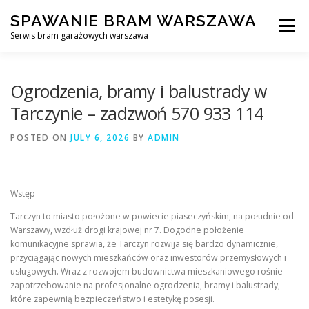
Skip
SPAWANIE BRAM WARSZAWA
to
Menu
content
Serwis bram garażowych warszawa
SPAWANIE BRAM GARAŻOWYCH I OGRODZEŃ WARSZAWA
Ogrodzenia, bramy i balustrady w
Tarczynie – zadzwoń 570 933 114
AWARYJNE OTWIERANIE BRAM
BLOG
KONTAKT
POSTED ON
JULY 6, 2026
BY
ADMIN
Wstęp
Tarczyn to miasto położone w powiecie piaseczyńskim, na południe od
Warszawy, wzdłuż drogi krajowej nr 7. Dogodne położenie
komunikacyjne sprawia, że Tarczyn rozwija się bardzo dynamicznie,
przyciągając nowych mieszkańców oraz inwestorów przemysłowych i
usługowych. Wraz z rozwojem budownictwa mieszkaniowego rośnie
zapotrzebowanie na profesjonalne ogrodzenia, bramy i balustrady,
które zapewnią bezpieczeństwo i estetykę posesji.