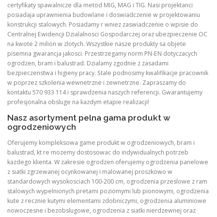
certyfikaty spawalnicze dla metod MIG, MAG i TIG. Nasi projektanci
posiadaja uprawnienia budowlane i doswiadczenie w projektowaniu
konstrukcji stalowych. Posiadamy r wniez zaswiadczenie o wpisie do
Centralnej Ewidencji Dzialalnosci Gospodarczej oraz ubezpieczenie OC
na kwote 2 milion w zlotych. Wszystkie nasze produkty sa objete
pisemna gwarancja jakosci. Przestrzegamy norm PN-EN dotyczacych
ogrodzen, bram i balustrad. Dzialamy zgodnie z zasadami
bezpieczenstwa i higieny pracy. Stale podnosimy kwalifikacje pracownik
w poprzez szkolenia wewnetrzne i zewnetrzne. Zapraszamy do
kontaktu 570 933 114 i sprawdzenia naszych referencji. Gwarantujemy
profesjonalna obsluge na kazdym etapie realizacji!
Nasz asortyment pelna gama produkt w
ogrodzeniowych
Oferujemy kompleksowa game produkt w ogrodzeniowych, bram i
balustrad, kt re mozemy dostosowac do indywidualnych potrzeb
kazdego klienta. W zakresie ogrodzen oferujemy ogrodzenia panelowe
z siatki zgrzewanej ocynkowanej i malowanej proszkowo w
standardowych wysokosciach 100-200 cm, ogrodzenia przeslowe z ram
stalowych wypelnionych pretami poziomymi lub pionowymi, ogrodzenia
kute z recznie kutymi elementami zdobniczymi, ogrodzenia aluminiowe
nowoczesne i bezobslugowe, ogrodzenia z siatki nierdzewnej oraz