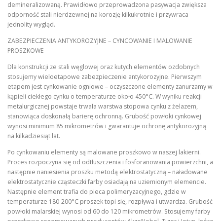
demineralizowaną. Prawidłowo przeprowadzona pasywacja zwiększa
odporność stali nierdzewnej na korozję kilkukrotnie i przywraca
jednolity wygląd.
ZABEZPIECZENIA ANTYKOROZYJNE – CYNCOWANIE I MALOWANIE
PROSZKOWE
Dla konstrukcji ze stali węglowej oraz kutych elementów ozdobnych
stosujemy wieloetapowe zabezpieczenie antykorozyjne. Pierwszym
etapem jest cynkowanie ogniowe – oczyszczone elementy zanurzamy w
kąpieli ciekłego cynku o temperaturze około 450°C. W wyniku reakcji
metalurgicznej powstaje trwała warstwa stopowa cynku z żelazem,
stanowiąca doskonałą barierę ochronną. Grubość powłoki cynkowej
wynosi minimum 85 mikrometrów i gwarantuje ochronę antykorozyjną
na kilkadziesiąt lat.
Po cynkowaniu elementy są malowane proszkowo w naszej lakierni.
Proces rozpoczyna się od odtłuszczenia i fosforanowania powierzchni, a
następnie naniesienia proszku metodą elektrostatyczną – naładowane
elektrostatycznie cząsteczki farby osiadają na uziemionym elemencie.
Następnie element trafia do pieca polimeryzacyjnego, gdzie w
temperaturze 180-200°C proszek topi się, rozpływa i utwardza. Grubość
powłoki malarskiej wynosi od 60 do 120 mikrometrów. Stosujemy farby