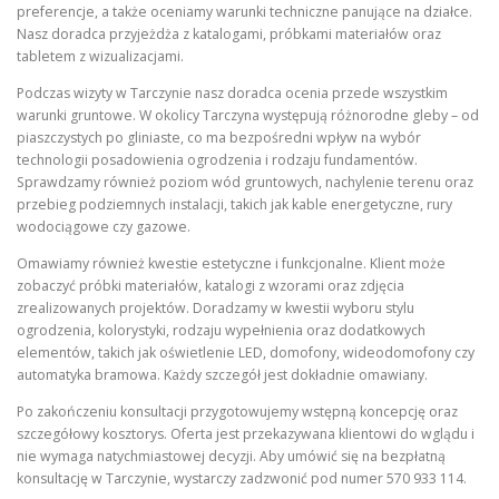
preferencje, a także oceniamy warunki techniczne panujące na działce.
Nasz doradca przyjeżdża z katalogami, próbkami materiałów oraz
tabletem z wizualizacjami.
Podczas wizyty w Tarczynie nasz doradca ocenia przede wszystkim
warunki gruntowe. W okolicy Tarczyna występują różnorodne gleby – od
piaszczystych po gliniaste, co ma bezpośredni wpływ na wybór
technologii posadowienia ogrodzenia i rodzaju fundamentów.
Sprawdzamy również poziom wód gruntowych, nachylenie terenu oraz
przebieg podziemnych instalacji, takich jak kable energetyczne, rury
wodociągowe czy gazowe.
Omawiamy również kwestie estetyczne i funkcjonalne. Klient może
zobaczyć próbki materiałów, katalogi z wzorami oraz zdjęcia
zrealizowanych projektów. Doradzamy w kwestii wyboru stylu
ogrodzenia, kolorystyki, rodzaju wypełnienia oraz dodatkowych
elementów, takich jak oświetlenie LED, domofony, wideodomofony czy
automatyka bramowa. Każdy szczegół jest dokładnie omawiany.
Po zakończeniu konsultacji przygotowujemy wstępną koncepcję oraz
szczegółowy kosztorys. Oferta jest przekazywana klientowi do wglądu i
nie wymaga natychmiastowej decyzji. Aby umówić się na bezpłatną
konsultację w Tarczynie, wystarczy zadzwonić pod numer 570 933 114.