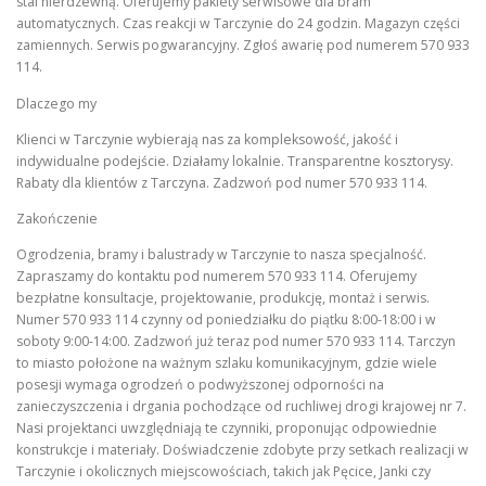
stal nierdzewną. Oferujemy pakiety serwisowe dla bram
automatycznych. Czas reakcji w Tarczynie do 24 godzin. Magazyn części
zamiennych. Serwis pogwarancyjny. Zgłoś awarię pod numerem 570 933
114.
Dlaczego my
Klienci w Tarczynie wybierają nas za kompleksowość, jakość i
indywidualne podejście. Działamy lokalnie. Transparentne kosztorysy.
Rabaty dla klientów z Tarczyna. Zadzwoń pod numer 570 933 114.
Zakończenie
Ogrodzenia, bramy i balustrady w Tarczynie to nasza specjalność.
Zapraszamy do kontaktu pod numerem 570 933 114. Oferujemy
bezpłatne konsultacje, projektowanie, produkcję, montaż i serwis.
Numer 570 933 114 czynny od poniedziałku do piątku 8:00-18:00 i w
soboty 9:00-14:00. Zadzwoń już teraz pod numer 570 933 114. Tarczyn
to miasto położone na ważnym szlaku komunikacyjnym, gdzie wiele
posesji wymaga ogrodzeń o podwyższonej odporności na
zanieczyszczenia i drgania pochodzące od ruchliwej drogi krajowej nr 7.
Nasi projektanci uwzględniają te czynniki, proponując odpowiednie
konstrukcje i materiały. Doświadczenie zdobyte przy setkach realizacji w
Tarczynie i okolicznych miejscowościach, takich jak Pęcice, Janki czy