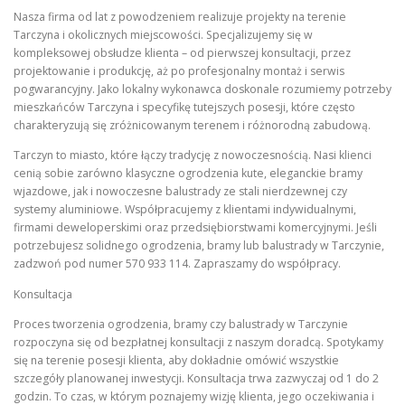
Nasza firma od lat z powodzeniem realizuje projekty na terenie
Tarczyna i okolicznych miejscowości. Specjalizujemy się w
kompleksowej obsłudze klienta – od pierwszej konsultacji, przez
projektowanie i produkcję, aż po profesjonalny montaż i serwis
pogwarancyjny. Jako lokalny wykonawca doskonale rozumiemy potrzeby
mieszkańców Tarczyna i specyfikę tutejszych posesji, które często
charakteryzują się zróżnicowanym terenem i różnorodną zabudową.
Tarczyn to miasto, które łączy tradycję z nowoczesnością. Nasi klienci
cenią sobie zarówno klasyczne ogrodzenia kute, eleganckie bramy
wjazdowe, jak i nowoczesne balustrady ze stali nierdzewnej czy
systemy aluminiowe. Współpracujemy z klientami indywidualnymi,
firmami deweloperskimi oraz przedsiębiorstwami komercyjnymi. Jeśli
potrzebujesz solidnego ogrodzenia, bramy lub balustrady w Tarczynie,
zadzwoń pod numer 570 933 114. Zapraszamy do współpracy.
Konsultacja
Proces tworzenia ogrodzenia, bramy czy balustrady w Tarczynie
rozpoczyna się od bezpłatnej konsultacji z naszym doradcą. Spotykamy
się na terenie posesji klienta, aby dokładnie omówić wszystkie
szczegóły planowanej inwestycji. Konsultacja trwa zazwyczaj od 1 do 2
godzin. To czas, w którym poznajemy wizję klienta, jego oczekiwania i