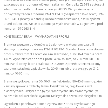
sztucznego wzmocnione włóknem szklanym. Centralka ZL94N z autoset i
wbudowanym odbiornikiem radiowym AF43S. Wszystkie napędy
podłączamy zgodnie z normą PN-EN 12453 (bezpieczeństwo bram) i PN-
EN 13241-1 (bramy w handlu). Każda brama testowana jest 50 cyklami
przed odbiorem. Więcej o automatycznych bramach w Legionowie pod
numerem 570 933 114.
KONSTRUKCJA BRAM – WYMIAROWANIE PROFILI
Bramy przesuwne do domów w Legionowie wykonujemy z profili
stalowych zgodnych z normą PN-EN 10219-1. Standardowa rama główna:
profil 80x40x3 mm dla bram do 4 m szerokości, 100x60x4 mm dla bram
4-6 m. Wypełnienie: poziom z profili 40x40x2 mm, co 200 mm lub 300
mm. Panel pełny: blacha stalowa 1,5-2,0 mm z przetłoczeniami. Bramy
ażurowe: sztachety z płaskownika 20×5 mm lub pręta okrągłego Ø12
mm, co 40-60 mm.
Bramy skrzydłowe: rama 60x40x3 mm (lekkie) lub 80x40x3 mm (ciężkie).
Zawiasy spawane z blachy 8 mm, łożyskowane, regulowane w 3
płaszczyznach. Skrzydła mogą być symetryczne lub asymetryczne (w
zależności od szerokości wjazdu). Maksymalna szerokość skrzydła: 3 m.
Ogrodzenia panelowe: panele zgrzewane z drutu ocynkowanego