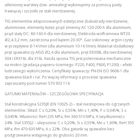
utlenionej warstwy (tzw. annealing) wykonujemy za pomocą pasty
trawiącej i szczotki ze stali nierdzewnej.
TIG elementów eksponowanych estetycznie (balustrady nierdzewne,
aluminiowe, elementy kute): prąd zmienny AC 120-200 A dla aluminium,
prąd stały DC- 80-160 A dla nierdzewnej. Elektroda wolframowa WT20
Ø2,4-3,2 mm, zaostrzona pod kątem 20-30°. Gaz osłonowy: argon czysty
w przepływie 8-14 l/min (dla aluminium 10-16 l/min). Materiał dodatkowy:
pręt spawalniczy AlSi5 Ø2,4 dla aluminium, pręt ER308L dla nierdzewnej
304 i ER316L dla 316L. Każda spoina TIG jest polerowana mechanicznie
na mokro (gradacja papieru ściernego: P220, P400, P800, P1200) – efekt
lustrzanego wykończenia. Certyfikaty spawaczy: PN-EN ISO 9606-1 dla
spawania blach i rur. Po więcej informacji o procesie spawania
zapraszamy pod numer 570 933 114.
GATUNKI MATERIAŁÓW – SZCZEGÓŁOWA SPECYFIKACJA
Stal konstrukcyjna S235JR (EN 10025-2) – stal niestopowa do ogrzanych
elementów. Skład: C ≤ 0,20%, Si ≤ 0,55%, Mn ≤ 1,40%, P ≤ 0,045%, S ≤
0,045%. Własności: ReH 235 MPa, Rm 360-510 MPa, A (wydłużenie) ≥
24%. Stal S355J2 – ulepszona: C ≤ 0,20%, Si ≤ 0,55%, Mn ≤ 1,60%, ReH 355
MPa, Rm 470-630 MPa, A ≥ 22%. Oba gatunki są spawalne bez
podgrzewania wstępnego do grubości 20 mm.