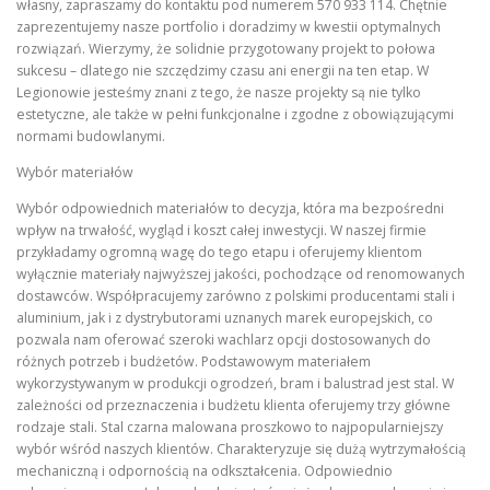
własny, zapraszamy do kontaktu pod numerem 570 933 114. Chętnie
zaprezentujemy nasze portfolio i doradzimy w kwestii optymalnych
rozwiązań. Wierzymy, że solidnie przygotowany projekt to połowa
sukcesu – dlatego nie szczędzimy czasu ani energii na ten etap. W
Legionowie jesteśmy znani z tego, że nasze projekty są nie tylko
estetyczne, ale także w pełni funkcjonalne i zgodne z obowiązującymi
normami budowlanymi.
Wybór materiałów
Wybór odpowiednich materiałów to decyzja, która ma bezpośredni
wpływ na trwałość, wygląd i koszt całej inwestycji. W naszej firmie
przykładamy ogromną wagę do tego etapu i oferujemy klientom
wyłącznie materiały najwyższej jakości, pochodzące od renomowanych
dostawców. Współpracujemy zarówno z polskimi producentami stali i
aluminium, jak i z dystrybutorami uznanych marek europejskich, co
pozwala nam oferować szeroki wachlarz opcji dostosowanych do
różnych potrzeb i budżetów. Podstawowym materiałem
wykorzystywanym w produkcji ogrodzeń, bram i balustrad jest stal. W
zależności od przeznaczenia i budżetu klienta oferujemy trzy główne
rodzaje stali. Stal czarna malowana proszkowo to najpopularniejszy
wybór wśród naszych klientów. Charakteryzuje się dużą wytrzymałością
mechaniczną i odpornością na odkształcenia. Odpowiednio