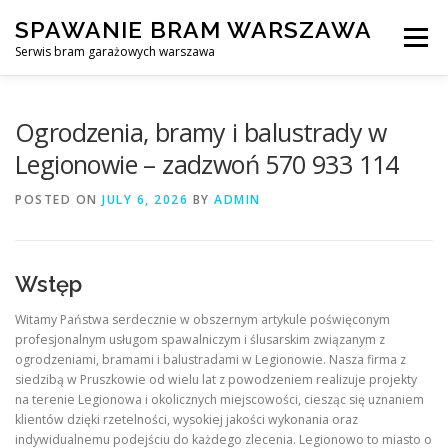
Skip
SPAWANIE BRAM WARSZAWA
to
Menu
content
Serwis bram garażowych warszawa
SPAWANIE BRAM GARAŻOWYCH I OGRODZEŃ WARSZAWA
Ogrodzenia, bramy i balustrady w
Legionowie – zadzwoń 570 933 114
AWARYJNE OTWIERANIE BRAM
BLOG
KONTAKT
POSTED ON
JULY 6, 2026
BY
ADMIN
Wstęp
Witamy Państwa serdecznie w obszernym artykule poświęconym
profesjonalnym usługom spawalniczym i ślusarskim związanym z
ogrodzeniami, bramami i balustradami w Legionowie. Nasza firma z
siedzibą w Pruszkowie od wielu lat z powodzeniem realizuje projekty
na terenie Legionowa i okolicznych miejscowości, ciesząc się uznaniem
klientów dzięki rzetelności, wysokiej jakości wykonania oraz
indywidualnemu podejściu do każdego zlecenia. Legionowo to miasto o