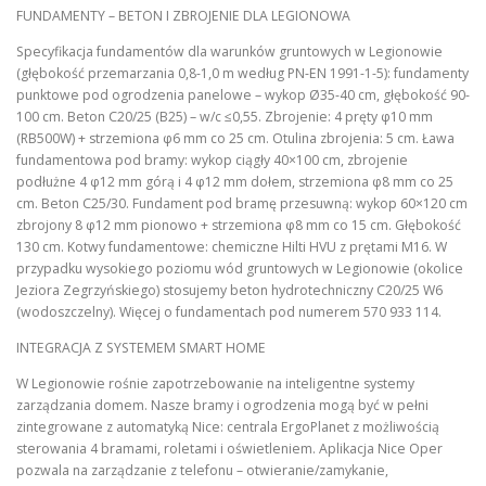
FUNDAMENTY – BETON I ZBROJENIE DLA LEGIONOWA
Specyfikacja fundamentów dla warunków gruntowych w Legionowie
(głębokość przemarzania 0,8-1,0 m według PN-EN 1991-1-5): fundamenty
punktowe pod ogrodzenia panelowe – wykop Ø35-40 cm, głębokość 90-
100 cm. Beton C20/25 (B25) – w/c ≤0,55. Zbrojenie: 4 pręty φ10 mm
(RB500W) + strzemiona φ6 mm co 25 cm. Otulina zbrojenia: 5 cm. Ława
fundamentowa pod bramy: wykop ciągły 40×100 cm, zbrojenie
podłużne 4 φ12 mm górą i 4 φ12 mm dołem, strzemiona φ8 mm co 25
cm. Beton C25/30. Fundament pod bramę przesuwną: wykop 60×120 cm
zbrojony 8 φ12 mm pionowo + strzemiona φ8 mm co 15 cm. Głębokość
130 cm. Kotwy fundamentowe: chemiczne Hilti HVU z prętami M16. W
przypadku wysokiego poziomu wód gruntowych w Legionowie (okolice
Jeziora Zegrzyńskiego) stosujemy beton hydrotechniczny C20/25 W6
(wodoszczelny). Więcej o fundamentach pod numerem 570 933 114.
INTEGRACJA Z SYSTEMEM SMART HOME
W Legionowie rośnie zapotrzebowanie na inteligentne systemy
zarządzania domem. Nasze bramy i ogrodzenia mogą być w pełni
zintegrowane z automatyką Nice: centrala ErgoPlanet z możliwością
sterowania 4 bramami, roletami i oświetleniem. Aplikacja Nice Oper
pozwala na zarządzanie z telefonu – otwieranie/zamykanie,