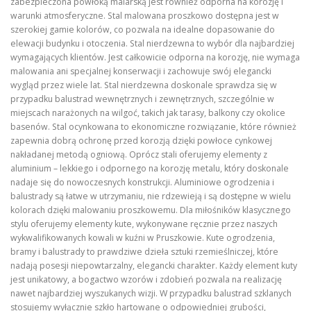
zabezpieczona powłoką malarską jest również odporna na korozję i
warunki atmosferyczne. Stal malowana proszkowo dostępna jest w
szerokiej gamie kolorów, co pozwala na idealne dopasowanie do
elewacji budynku i otoczenia. Stal nierdzewna to wybór dla najbardziej
wymagających klientów. Jest całkowicie odporna na korozję, nie wymaga
malowania ani specjalnej konserwacji i zachowuje swój elegancki
wygląd przez wiele lat. Stal nierdzewna doskonale sprawdza się w
przypadku balustrad wewnętrznych i zewnętrznych, szczególnie w
miejscach narażonych na wilgoć, takich jak tarasy, balkony czy okolice
basenów. Stal ocynkowana to ekonomiczne rozwiązanie, które również
zapewnia dobrą ochronę przed korozją dzięki powłoce cynkowej
nakładanej metodą ogniową. Oprócz stali oferujemy elementy z
aluminium – lekkiego i odpornego na korozję metalu, który doskonale
nadaje się do nowoczesnych konstrukcji. Aluminiowe ogrodzenia i
balustrady są łatwe w utrzymaniu, nie rdzewieją i są dostępne w wielu
kolorach dzięki malowaniu proszkowemu. Dla miłośników klasycznego
stylu oferujemy elementy kute, wykonywane ręcznie przez naszych
wykwalifikowanych kowali w kuźni w Pruszkowie. Kute ogrodzenia,
bramy i balustrady to prawdziwe dzieła sztuki rzemieślniczej, które
nadają posesji niepowtarzalny, elegancki charakter. Każdy element kuty
jest unikatowy, a bogactwo wzorów i zdobień pozwala na realizację
nawet najbardziej wyszukanych wizji. W przypadku balustrad szklanych
stosujemy wyłącznie szkło hartowane o odpowiedniej grubości,