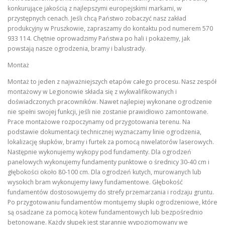
konkurujące jakością z najlepszymi europejskimi markami, w
przystępnych cenach. Jeśli chcą Państwo zobaczyć nasz zakład
produkcyjny w Pruszkowie, zapraszamy do kontaktu pod numerem 570
933 114. Chętnie oprowadzimy Państwa po hali i pokażemy, jak
powstają nasze ogrodzenia, bramy i balustrady.
Montaż
Montaż to jeden z najważniejszych etapów całego procesu. Nasz zespół
montażowy w Legionowie składa się z wykwalifikowanych i
doświadczonych pracowników. Nawet najlepiej wykonane ogrodzenie
nie spełni swojej funkcji, jeśli nie zostanie prawidłowo zamontowane.
Prace montażowe rozpoczynamy od przygotowania terenu. Na
podstawie dokumentacji technicznej wyznaczamy linie ogrodzenia,
lokalizację słupków, bramy i furtek za pomocą niwelatorów laserowych.
Następnie wykonujemy wykopy pod fundamenty. Dla ogrodzeń
panelowych wykonujemy fundamenty punktowe o średnicy 30-40 cm i
głębokości około 80-100 cm. Dla ogrodzeń kutych, murowanych lub
wysokich bram wykonujemy ławy fundamentowe. Głębokość
fundamentów dostosowujemy do strefy przemarzania i rodzaju gruntu.
Po przygotowaniu fundamentów montujemy słupki ogrodzeniowe, które
są osadzane za pomocą kotew fundamentowych lub bezpośrednio
betonowane. Każdy słupek jest starannie wypoziomowany we