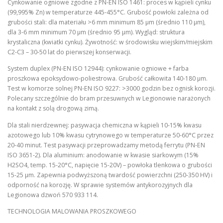
Cynkowanie ogniowe zgodne z PN-EN ISO 1461: proces w kąpieli cynku
(99,995% Zn) w temperaturze 445-455°C. Grubość powłoki zależna od
grubości stali: dla materiału >6 mm minimum 85 µm (średnio 110 µm),
dla 3-6 mm minimum 70 µm (średnio 95 µm). Wygląd: struktura
krystaliczna (kwiatki cynku). Żywotność: w środowisku wiejskim/miejskim
C2-C3 – 30-50 lat do pierwszej konserwacji.
System duplex (PN-EN ISO 12944): cynkowanie ogniowe + farba
proszkowa epoksydowo-poliestrowa. Grubość całkowita 140-180 µm.
Test w komorze solnej PN-EN ISO 9227: >3000 godzin bez ognisk korozji.
Polecany szczególnie do bram przesuwnych w Legionowie narażonych
na kontakt z solą drogową zimą.
Dla stali nierdzewnej: pasywacja chemiczna w kąpieli 10-15% kwasu
azotowego lub 10% kwasu cytrynowego w temperaturze 50-60°C przez
20-40 minut. Test pasywacji przeprowadzamy metodą ferrytu (PN-EN
ISO 3651-2). Dla aluminium: anodowanie w kwasie siarkowym (15%
H2SO4, temp. 15-20°C, napięcie 15-20V) – powłoka tlenkowa o grubości
15-25 µm. Zapewnia podwyższoną twardość powierzchni (250-350 HV) i
odporność na korozję. W sprawie systemów antykorozyjnych dla
Legionowa dzwoń 570 933 114.
TECHNOLOGIA MALOWANIA PROSZKOWEGO