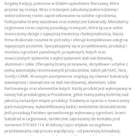
bogatej tradycji, położone w bliskim sąsiedztwie Warszawy, które
prężnie się rozwija. Wraz z rozwojem zabudowy jednorodzinnej i
wielorodzinnej rośnie zapotrzebowanie na solidne ogrodzenia,
funkcjonalne bramy wjazdowe oraz estetyczne balustrady. Mieszkańcy
Legionowa coraz częściej poszukują rozwiązań, które łączą w sobie
nowoczesny design z najwyższą trwałością i funkcjonalnością. Nasza
firma doskonale rozumie te potrzeby i oferuje kompleksowe usługi na
najwyższym poziomie. Specjalizujemy się w projektowaniu, produkcji i
montażu ogrodzeń panelowych, przęsłowych, kutych oraz
nowoczesnych systemów z wykorzystaniem stali nierdzewnej,
aluminium i szkła. Oferujemy bramy przesuwne, skrzydłowe i uchylne z
pełną automatyką renomowanych producentów, takich jak FAAC, Nice,
Somfy i CAME. W naszym asortymencie znajdują się również balustrady
wewnętrzne i zewnętrzne ze stali nierdzewnej, aluminium, szkła
hartowanego oraz elementów kutych. Każdy produkt jest wykonywany w
naszej hali produkcyjnej w Pruszkowie, gdzie mamy pełną kontrolę nad
jakością na każdym etapie produkcji. Działamy w oparciu o nowoczesny
park maszynowy, wykwalifikowaną kadrę i wieloletnie doświadczenie.
Jeśli poszukują Państwo sprawdzonego wykonawcy ogrodzeń, bram i
balustrad w Legionowie, serdecznie zapraszamy do kontaktu pod
numerem 570 933 114. W dalszej części artykułu szczegółowo
przedstawiamy cały proces współpracy – od pierwszej konsultacji,