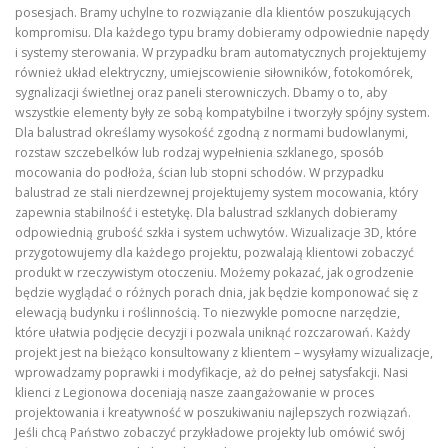
posesjach. Bramy uchylne to rozwiązanie dla klientów poszukujących
kompromisu. Dla każdego typu bramy dobieramy odpowiednie napędy
i systemy sterowania. W przypadku bram automatycznych projektujemy
również układ elektryczny, umiejscowienie siłowników, fotokomórek,
sygnalizacji świetlnej oraz paneli sterowniczych. Dbamy o to, aby
wszystkie elementy były ze sobą kompatybilne i tworzyły spójny system.
Dla balustrad określamy wysokość zgodną z normami budowlanymi,
rozstaw szczebelków lub rodzaj wypełnienia szklanego, sposób
mocowania do podłoża, ścian lub stopni schodów. W przypadku
balustrad ze stali nierdzewnej projektujemy system mocowania, który
zapewnia stabilność i estetykę. Dla balustrad szklanych dobieramy
odpowiednią grubość szkła i system uchwytów. Wizualizacje 3D, które
przygotowujemy dla każdego projektu, pozwalają klientowi zobaczyć
produkt w rzeczywistym otoczeniu. Możemy pokazać, jak ogrodzenie
będzie wyglądać o różnych porach dnia, jak będzie komponować się z
elewacją budynku i roślinnością. To niezwykle pomocne narzędzie,
które ułatwia podjęcie decyzji i pozwala uniknąć rozczarowań. Każdy
projekt jest na bieżąco konsultowany z klientem – wysyłamy wizualizacje,
wprowadzamy poprawki i modyfikacje, aż do pełnej satysfakcji. Nasi
klienci z Legionowa doceniają nasze zaangażowanie w proces
projektowania i kreatywność w poszukiwaniu najlepszych rozwiązań.
Jeśli chcą Państwo zobaczyć przykładowe projekty lub omówić swój