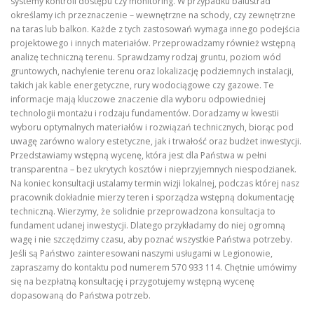
systemy kontroli dostępu czy monitoring. W przypadku balustrad
określamy ich przeznaczenie – wewnętrzne na schody, czy zewnętrzne
na taras lub balkon. Każde z tych zastosowań wymaga innego podejścia
projektowego i innych materiałów. Przeprowadzamy również wstępną
analizę techniczną terenu. Sprawdzamy rodzaj gruntu, poziom wód
gruntowych, nachylenie terenu oraz lokalizację podziemnych instalacji,
takich jak kable energetyczne, rury wodociągowe czy gazowe. Te
informacje mają kluczowe znaczenie dla wyboru odpowiedniej
technologii montażu i rodzaju fundamentów. Doradzamy w kwestii
wyboru optymalnych materiałów i rozwiązań technicznych, biorąc pod
uwagę zarówno walory estetyczne, jak i trwałość oraz budżet inwestycji.
Przedstawiamy wstępną wycenę, która jest dla Państwa w pełni
transparentna – bez ukrytych kosztów i nieprzyjemnych niespodzianek.
Na koniec konsultacji ustalamy termin wizji lokalnej, podczas której nasz
pracownik dokładnie mierzy teren i sporządza wstępną dokumentację
techniczną. Wierzymy, że solidnie przeprowadzona konsultacja to
fundament udanej inwestycji. Dlatego przykładamy do niej ogromną
wagę i nie szczędzimy czasu, aby poznać wszystkie Państwa potrzeby.
Jeśli są Państwo zainteresowani naszymi usługami w Legionowie,
zapraszamy do kontaktu pod numerem 570 933 114. Chętnie umówimy
się na bezpłatną konsultację i przygotujemy wstępną wycenę
dopasowaną do Państwa potrzeb.