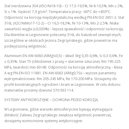
Stal nierdzewna 304 (X5CrNi18-10) – Cr 17,5-19,5%, Ni 8-10,5%, Mn ≤ 2%,
Si ≤ 1%. Gęstość 7,9 g/cm³. Temperatura pracy: -60°C do +450°C.
Odporność na korozję międzykrystaliczną według PN-EN ISO 3651-2. Stal
316L (X2CrNiMo17-12-2) – Cr 16,5-18,5%, Ni 10-13%, Mo 2-2,5%. Niska
zawartość węgla (≤0,030%) – lepsza spawalność i odporność na korozję.
Dla klientów w Legionowie polecamy 316L do balustrad zewnętrznych,
szczególnie w okolicach Jeziora Zegrzyńskiego, gdzie powietrze ma
podwyższoną wilgotność.
Aluminium EN AW-6060 (AlMgSi0,5) – skład: Mg 0,35-0,6%, Si 0,3-0,6%, Fe
≤ 0,35%. Stan T5 (chłodzenie z prasy + starzenie sztuczne). Rm 195-225
MPa, twardość min 60 HB. Odporność na korozję atmosferyczną – klasa
A wg PN-EN ISO 11881. EN AW-6063 (AlMg0,7Si) – wyższe parametry
wytrzymałościowe: Rm 205-245 MPa, Re 170-200 MPa. Stosujemy do
profili konstrukcyjnych ogrodzeń i bram w Legionowie. W celu doboru
materiałów prosimy dzwonić 570 933 114.
SYSTEMY ANTYKOROZYJNE – OCHRONA PRZED KOROZJĄ
W Legionowie, gdzie warunki atmosferyczne bywają wymagające
(bliskość Zalewu Zegrzyńskiego zwiększa wilgotność powietrza),
stosujemy wzmocnione systemy antykorozyjne: