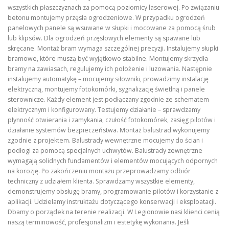
wszystkich płaszczyznach za pomocą poziomicy laserowej. Po związaniu
betonu montujemy przęsła ogrodzeniowe. W przypadku ogrodzeń
panelowych panele są wsuwane w słupki i mocowane za pomocą śrub
lub klipsów. Dla ogrodzeń przęsłowych elementy są spawane lub
skręcane. Montaż bram wymaga szczególnej precyzji. Instalujemy słupki
bramowe, które muszą być wyjątkowo stabilne. Montujemy skrzydła
bramy na zawiasach, regulujemy ich położenie i luzowania. Następnie
instalujemy automatykę – mocujemy siłowniki, prowadzimy instalację
elektryczną, montujemy fotokomórki, sygnalizację świetlną i panele
sterownicze. Każdy element jest podłączany zgodnie ze schematem
elektrycznym i konfigurowany. Testujemy działanie – sprawdzamy
płynność otwierania i zamykania, czułość fotokomórek, zasięg pilotów i
działanie systemów bezpieczeństwa. Montaż balustrad wykonujemy
zgodnie z projektem. Balustrady wewnętrzne mocujemy do ścian i
podłogi za pomocą specjalnych uchwytów. Balustrady zewnętrzne
wymagają solidnych fundamentów i elementów mocujących odpornych
na korozję. Po zakończeniu montażu przeprowadzamy odbiór
techniczny z udziałem klienta. Sprawdzamy wszystkie elementy,
demonstrujemy obsługę bramy, programowanie pilotów i korzystanie z
aplikacji. Udzielamy instruktażu dotyczącego konserwacji i eksploatacji.
Dbamy o porządek na terenie realizacji. W Legionowie nasi klienci cenią
naszą terminowość, profesjonalizm i estetykę wykonania. Jeśli