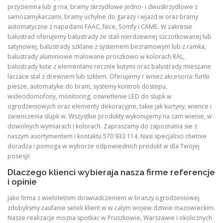
przyziemna lub g rna, bramy skrzydlowe jedno- i dwuskrzydlowe z
samozamykaczami, bramy uchylne do garazy i wjazd w oraz bramy
automatyczne z napedami FAAC, Nice, Somfy i CAME. W zakresie
balustrad oferujemy balustrady ze stali nierdzewnej szczotkowanej lub
satynowej, balustrady szklane z systemem bezramowym lub z ramka,
balustrady aluminiowe malowane proszkowo w kolorach RAL,
balustrady kute z elementami recznie kutymi oraz balustrady mieszane
laczace stal z drewnem lub szklem. Oferujemy r wniez akcesoria: furtki
piesze, automatyke do bram, systemy kontroli dostepu,
wideodomofony, monitoring, oswietlenie LED do slupk w
ogrodzeniowych oraz elementy dekoracyjne, takie jak kurtyny, wience i
zwienczenia slupk w. Wszystkie produkty wykonujemy na zam wienie, w
dowolnych wymiarach i kolorach. Zapraszamy do zapoznania sie z
naszym asortymentem i kontaktu 570 933 114. Nasi specjalisci chetnie
doradza i pomoga w wyborze odpowiednich produkt w dla Twojej
posesji!
Dlaczego klienci wybieraja nasza firme referencje
i opinie
Jako firma z wieloletnim doswiadczeniem w branzy ogrodzeniowej
zdobylismy zaufanie setek klient w w calym wojew dztwie mazowieckim.
Nasze realizacje mozna spotkac w Pruszkowie, Warszawie i okolicznych