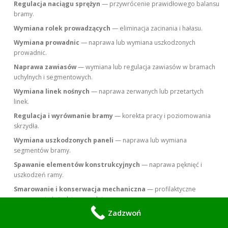
Regulacja naciągu sprężyn
— przywrócenie prawidłowego balansu
bramy.
Wymiana rolek prowadzących
— eliminacja zacinania i hałasu.
Wymiana prowadnic
— naprawa lub wymiana uszkodzonych
prowadnic.
Naprawa zawiasów
— wymiana lub regulacja zawiasów w bramach
uchylnych i segmentowych.
Wymiana linek nośnych
— naprawa zerwanych lub przetartych
linek.
Regulacja i wyrównanie bramy
— korekta pracy i poziomowania
skrzydła.
Wymiana uszkodzonych paneli
— naprawa lub wymiana
segmentów bramy.
Spawanie elementów konstrukcyjnych
— naprawa pęknięć i
uszkodzeń ramy.
Smarowanie i konserwacja mechaniczna
— profilaktyczne
smarowanie łożysk i prowadnic.
Zadzwoń
Wymiana napędu elektrycznego
— montaż nowego silnika do
bramy.