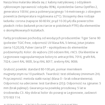
Nasza linia malarska składa się z: kabiny natryskowej z odzyskiem
cyklonowym (sprawność odzysku 95%), 4 pistoletów Gema OptiFlex 2,
generatora 100 kV, pieca polimeryzacyjnego 14-metrowego z obiegiem
powietrza (temperatura regulowana ±2°C). Stosujemy dwa rodzaje
ładunku: corona (napięcie 60-80 kV, prąd 10-30 µA) dla powierzchni
płaskich i tribo (ładunek przez tarcie w pistoletach PTFE) dla elementów
o skomplikowanych kształtach.
Farby proszkowe pochodzą od wiodących producentów: Tiger Serie 90
(poliester TGIC-free, odporność UV klasa RAL 5-letnia), Jotun Jotatex
(seria 10,20,30), Pulver (seria EP – epoksydowa do elementów
podziemnych). Kolor: do wyboru 230 odcieni RAL i NCS. Dla klientów w
Legionowie najpopularniejsze kolory to antracyt RAL 7016, grafit RAL
7024, czerń RAL 9005, brąz RAL 8017, srebrny RAL 9006.
Grubość powłoki: standard 80-100 µm, pomiar miernikiem
magnetycznym na 10 punktach. Twardość: test ołówkowy (minimum 2H).
Przyczepność: metoda siatki nacięć (klasa 0 – brak odwarstwienia).
Odporność na uderzenie: test Gardnera (20 J). Odporność na zginanie: 5
mm (brak pęknięć). Gwarancja na powłokę proszkową: 5 lat w
środowisku C3. Aby dobrać kolor do posesji w Legionowie, zadzwoń
570 933 114.