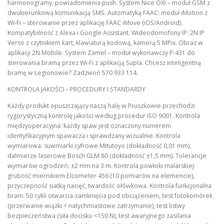
harmonogramy, powiadomienia push. System Nice OXI – moduł GSM z
dwukierunkową komunikacją SMS. Automatyką FAAC: moduł iMotion z
Wi-Fi – sterowanie przez aplikację FAAC iMove (iOS/Android).
Kompatybilność z Alexa i Google Assistant. Wideodomofony IP: 2N IP
Verso z czytnikiem kart, klawiaturą kodową, kamerą 5 MPix. Obraz w
aplikacji 2N Mobile. System Zamel – moduł wykonawczy P-431 do
sterowania bramą przez Wi-Fi z aplikacją Supla. Chcesz inteligentną
bramę w Legionowie? Zadzwoń 570 933 114.
KONTROLA JAKOŚCI – PROCEDURY I STANDARDY
Każdy produkt opuszczający naszą halę w Pruszkowie przechodzi
rygorystyczną kontrolę jakości według procedur ISO 9001. Kontrola
międzyoperacyjna: każdy spaw jest oznaczony numerem
identyfikacyjnym spawacza i sprawdzany wizualnie. Kontrola
wymiarowa: suwmiarki cyfrowe Mitutoyo (dokładność 0,01 mm),
dalmierze laserowe Bosch GLM 80 (dokładność ±1,5 mm). Tolerancje
wymiarów ogrodzeń: ±2 mm na 3 m. Kontrola powłoki malarskiej:
grubość miernikiem Elcometer 456 (10 pomiarów na elemencie),
przyczepność siatką nacięć, twardość ołówkowa. Kontrola funkcjonalna
bram: 50 cykli otwarcia-zamknięcia pod obciążeniem, test fotokomórek
(przerwanie wiązki = natychmiastowe zatrzymanie), test listwy
bezpieczeństwa (siła docisku <150 N), test awaryjnego zasilania