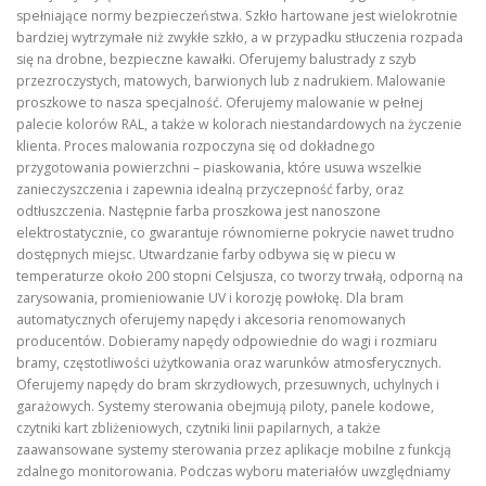
spełniające normy bezpieczeństwa. Szkło hartowane jest wielokrotnie
bardziej wytrzymałe niż zwykłe szkło, a w przypadku stłuczenia rozpada
się na drobne, bezpieczne kawałki. Oferujemy balustrady z szyb
przezroczystych, matowych, barwionych lub z nadrukiem. Malowanie
proszkowe to nasza specjalność. Oferujemy malowanie w pełnej
palecie kolorów RAL, a także w kolorach niestandardowych na życzenie
klienta. Proces malowania rozpoczyna się od dokładnego
przygotowania powierzchni – piaskowania, które usuwa wszelkie
zanieczyszczenia i zapewnia idealną przyczepność farby, oraz
odtłuszczenia. Następnie farba proszkowa jest nanoszone
elektrostatycznie, co gwarantuje równomierne pokrycie nawet trudno
dostępnych miejsc. Utwardzanie farby odbywa się w piecu w
temperaturze około 200 stopni Celsjusza, co tworzy trwałą, odporną na
zarysowania, promieniowanie UV i korozję powłokę. Dla bram
automatycznych oferujemy napędy i akcesoria renomowanych
producentów. Dobieramy napędy odpowiednie do wagi i rozmiaru
bramy, częstotliwości użytkowania oraz warunków atmosferycznych.
Oferujemy napędy do bram skrzydłowych, przesuwnych, uchylnych i
garażowych. Systemy sterowania obejmują piloty, panele kodowe,
czytniki kart zbliżeniowych, czytniki linii papilarnych, a także
zaawansowane systemy sterowania przez aplikacje mobilne z funkcją
zdalnego monitorowania. Podczas wyboru materiałów uwzględniamy