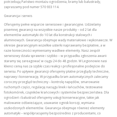
potrzebują Państwo montażu ogrodzenia, bramy lub balustrady,
zapraszamy pod numer 570 933 114.
Gwarancja i serwis
Oferujemy pełne wsparcie serwisowe i gwarancyjne. Udzielamy
pisemnej gwarancji na wszystkie nasze produkty – od 2 lat dla
elementów automatyki do 10 lat dla konstrukcji stalowych i
aluminiowych. Gwarancja obejmuje wady materiałowe i wykonawcze. W
okresie gwarancyjnym wszelkie usterki naprawiamy bezpłatnie, a w
razie konieczności wymieniamy wadliwe elementy. Nasz zespół
serwisowy działa sprawnie i szybko – w przypadku zgłoszenia awarii
staramy się zareagować w ciągu 24 do 48 godzin. W Legionowie nasi
klienci cenią nas za szybki czas reakcji i profesjonalne podejście do
serwisu. Po upływie gwarancji oferujemy płatne przeglądy techniczne,
naprawy i konserwację. W przypadku bram automatycznych zalecamy
coroczny przegląd techniczny – kontrolę napędów, smarowanie
ruchomych części, regulację naciągu linek i łańcuchów, testowanie
fotokomórek, czujników krańcowych i systemów bezpieczeństwa. Dla
ogrodzeń i balustrad oferujemy usługi konserwacyjne, takie jak
malowanie odświeżające, usuwanie ognisk korozji, wymiana
uszkodzonych elementów. Gwarancja obejmuje również elementy
automatyki – współpracujemy bezpośrednio z producentami, co