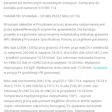
parametrach technicznych stosowanych rozwiązań. Zachęcamy do
kontaktu pod numerem 570 933 114.
PARAMETRY SPAWANIA – OD MIG PRZEZ MAG DO TIG
W naszym zakładzie w Pruszkowie proces spawania nadzorowany jest
przez wykwalifikowanych inżynierów spawalników. Dla każdego
projektu w Legionowie opracowujemy indywidualną instrukcję spawania
WPS (Welding Procedure Specification). Poniżej szczegółowe parametry:
MIG stali S235JR i S355J2 przy grubości 3-6 mm: prąd stały DC+ (elektroda
+), natężenie 200-260 A, napięcie 24-30 V, drut G4Si1 (lub G3Si1) Ø1,2 mm
– prędkość podawania 10-16 m/min. Gaz osłonowy: mieszanka binarna
Ar+18%CO2 (lub Ar+20%CO2) w przepływie 16-20 l/min. Wydajność
depozycyjna: 4-8 kg/h. Wydłużenie drutu (stick-out): 15-20 mm.
Spawanie
w pozycji PA (podolnej) i PB (pionowej).
MAG stali nierdzewnej 304 i 316L: prąd DC+ 100-170 A, napięcie 18-24 V,
drut G 19 9 L Si (dla 304) lub G 19 12 3 L Si (dla 316L) Ø1,0 mm. Gaz
osłonowy Ar+2%CO2 lub Ar+3%CO2 w przepływie 14-18 l/min.
Temperatura międzyściegowa: maksymalnie 100°C – wyższe
temperatury grożą wytrąceniem węglików chromu w strefie wpływu
ciepła i obniżeniem odporności korozyjnej. Po spawaniu nierdzewki
chłodzenie wymuszone sprężonym powietrzem. Zdejmowanie