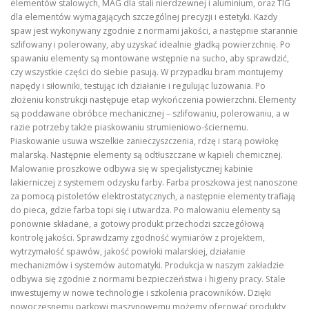
elementów stalowych, MAG dla stali nierdzewnej i aluminium, oraz TIG
dla elementów wymagających szczególnej precyzji i estetyki. Każdy
spaw jest wykonywany zgodnie z normami jakości, a następnie starannie
szlifowany i polerowany, aby uzyskać idealnie gładką powierzchnię. Po
spawaniu elementy są montowane wstępnie na sucho, aby sprawdzić,
czy wszystkie części do siebie pasują. W przypadku bram montujemy
napędy i siłowniki, testując ich działanie i regulując luzowania. Po
złożeniu konstrukcji następuje etap wykończenia powierzchni. Elementy
są poddawane obróbce mechanicznej – szlifowaniu, polerowaniu, a w
razie potrzeby także piaskowaniu strumieniowo-ściernemu.
Piaskowanie usuwa wszelkie zanieczyszczenia, rdzę i starą powłokę
malarską. Następnie elementy są odtłuszczane w kąpieli chemicznej.
Malowanie proszkowe odbywa się w specjalistycznej kabinie
lakierniczej z systemem odzysku farby. Farba proszkowa jest nanoszone
za pomocą pistoletów elektrostatycznych, a następnie elementy trafiają
do pieca, gdzie farba topi się i utwardza. Po malowaniu elementy są
ponownie składane, a gotowy produkt przechodzi szczegółową
kontrolę jakości. Sprawdzamy zgodność wymiarów z projektem,
wytrzymałość spawów, jakość powłoki malarskiej, działanie
mechanizmów i systemów automatyki. Produkcja w naszym zakładzie
odbywa się zgodnie z normami bezpieczeństwa i higieny pracy. Stale
inwestujemy w nowe technologie i szkolenia pracowników. Dzięki
nowoczesnemu parkowi maszynowemu możemy oferować produkty