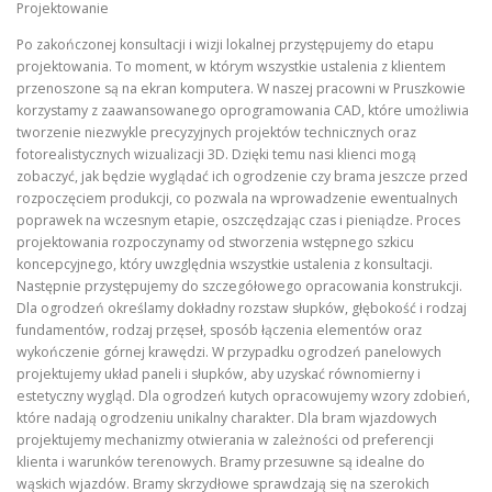
Projektowanie
Po zakończonej konsultacji i wizji lokalnej przystępujemy do etapu
projektowania. To moment, w którym wszystkie ustalenia z klientem
przenoszone są na ekran komputera. W naszej pracowni w Pruszkowie
korzystamy z zaawansowanego oprogramowania CAD, które umożliwia
tworzenie niezwykle precyzyjnych projektów technicznych oraz
fotorealistycznych wizualizacji 3D. Dzięki temu nasi klienci mogą
zobaczyć, jak będzie wyglądać ich ogrodzenie czy brama jeszcze przed
rozpoczęciem produkcji, co pozwala na wprowadzenie ewentualnych
poprawek na wczesnym etapie, oszczędzając czas i pieniądze. Proces
projektowania rozpoczynamy od stworzenia wstępnego szkicu
koncepcyjnego, który uwzględnia wszystkie ustalenia z konsultacji.
Następnie przystępujemy do szczegółowego opracowania konstrukcji.
Dla ogrodzeń określamy dokładny rozstaw słupków, głębokość i rodzaj
fundamentów, rodzaj przęseł, sposób łączenia elementów oraz
wykończenie górnej krawędzi. W przypadku ogrodzeń panelowych
projektujemy układ paneli i słupków, aby uzyskać równomierny i
estetyczny wygląd. Dla ogrodzeń kutych opracowujemy wzory zdobień,
które nadają ogrodzeniu unikalny charakter. Dla bram wjazdowych
projektujemy mechanizmy otwierania w zależności od preferencji
klienta i warunków terenowych. Bramy przesuwne są idealne do
wąskich wjazdów. Bramy skrzydłowe sprawdzają się na szerokich