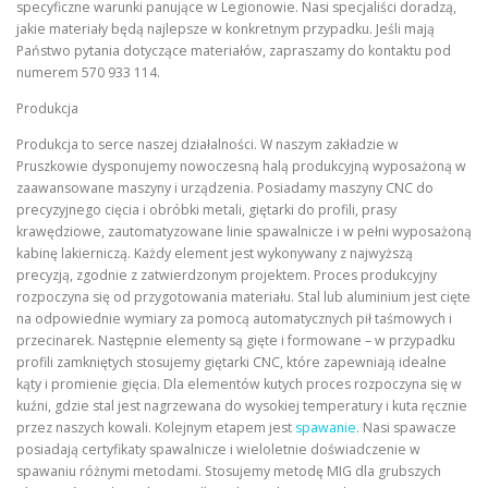
specyficzne warunki panujące w Legionowie. Nasi specjaliści doradzą,
jakie materiały będą najlepsze w konkretnym przypadku. Jeśli mają
Państwo pytania dotyczące materiałów, zapraszamy do kontaktu pod
numerem 570 933 114.
Produkcja
Produkcja to serce naszej działalności. W naszym zakładzie w
Pruszkowie dysponujemy nowoczesną halą produkcyjną wyposażoną w
zaawansowane maszyny i urządzenia. Posiadamy maszyny CNC do
precyzyjnego cięcia i obróbki metali, giętarki do profili, prasy
krawędziowe, zautomatyzowane linie spawalnicze i w pełni wyposażoną
kabinę lakierniczą. Każdy element jest wykonywany z najwyższą
precyzją, zgodnie z zatwierdzonym projektem. Proces produkcyjny
rozpoczyna się od przygotowania materiału. Stal lub aluminium jest cięte
na odpowiednie wymiary za pomocą automatycznych pił taśmowych i
przecinarek. Następnie elementy są gięte i formowane – w przypadku
profili zamkniętych stosujemy giętarki CNC, które zapewniają idealne
kąty i promienie gięcia. Dla elementów kutych proces rozpoczyna się w
kuźni, gdzie stal jest nagrzewana do wysokiej temperatury i kuta ręcznie
przez naszych kowali. Kolejnym etapem jest
spawanie
. Nasi spawacze
posiadają certyfikaty spawalnicze i wieloletnie doświadczenie w
spawaniu różnymi metodami. Stosujemy metodę MIG dla grubszych