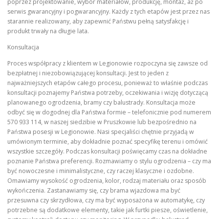
poprzez projektowanie, wybór materiałów, produkcję, montaż, aż po
serwis gwarancyjny i pogwarancyjny. Każdy z tych etapów jest przez nas
starannie realizowany, aby zapewnić Państwu pełną satysfakcję i
produkt trwały na długie lata.
Konsultacja
Proces współpracy z klientem w Legionowie rozpoczyna się zawsze od
bezpłatnej i niezobowiązującej konsultacji. Jest to jeden z
najważniejszych etapów całego procesu, ponieważ to właśnie podczas
konsultacji poznajemy Państwa potrzeby, oczekiwania i wizję dotyczącą
planowanego ogrodzenia, bramy czy balustrady. Konsultacja może
odbyć się w dogodnej dla Państwa formie – telefonicznie pod numerem
570 933 114, w naszej siedzibie w Pruszkowie lub bezpośrednio na
Państwa posesji w Legionowie. Nasi specjaliści chętnie przyjadą w
umówionym terminie, aby dokładnie poznać specyfikę terenu i omówić
wszystkie szczegóły. Podczas konsultacji poświęcamy czas na dokładne
poznanie Państwa preferencji. Rozmawiamy o stylu ogrodzenia – czy ma
być nowoczesne i minimalistyczne, czy raczej klasyczne i ozdobne.
Omawiamy wysokość ogrodzenia, kolor, rodzaj materiału oraz sposób
wykończenia. Zastanawiamy się, czy brama wjazdowa ma być
przesuwna czy skrzydłowa, czy ma być wyposażona w automatykę, czy
potrzebne są dodatkowe elementy, takie jak furtki piesze, oświetlenie,