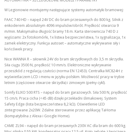
AUTOMATYKA – SZCZEGÓŁOWE MODELE I PARAMETRY
W Legionowie montujemy następujące systemy automatyki bramowej:
FAAC 740 HD – napęd 24V DC do bram przesuwnych do 800 kg. Silnik z
enkoderem absolutnym 4096 impulsów/obrót. Prędkość otwarcia 9
m/min. Maksymalna długość bramy 18 m. Karta sterownicza 740 D z
wyjściami: 2x fotokomórki, 1x listwa bezpieczeństwa, 1x sygnalizacja, 1x
zamek elektryczny. Funkcja autoset – automatyczne wykrywanie siły i
końcówek pracy.
Nice WANNA R – siłownik 24V do bram skrzydłowych do 3,5 m skrzydła.
Siła ciągu 3500 N, prędkość 10 mm/s. Elektroniczne wykrywanie
przeszkód z regulacją czułości (norma EN 12453). Centralka MC824H z
wyświetlaczem LCD i menu w języku polskim. Możliwość pracy w trybie
letnim (częściowe otwarcie skrzydła) i zimowym (pełny cykl).
Somfy ELIXO 500 RTS – napęd do bram garażowych. Siła 500 N, prędkość
15 cm/s. Praca cicha (<45 dB) dzięki przekładni ślimakowej. System
Safety Edge (lista bezpieczeństwa 8,2 kΩ). Oświetlenie LED
zintegrowane 2x20W. Zdalne sterowanie przez aplikację TaHoma
(kompatybilna z Alexa i Google Home).
CAME ZL94 – napęd do bram przesuwnych 230V AC dla bram do 600 kg.
Moc silnika 0,55 kW, kondensator pracy 12,5 µF. Koło zębate z tworzywa