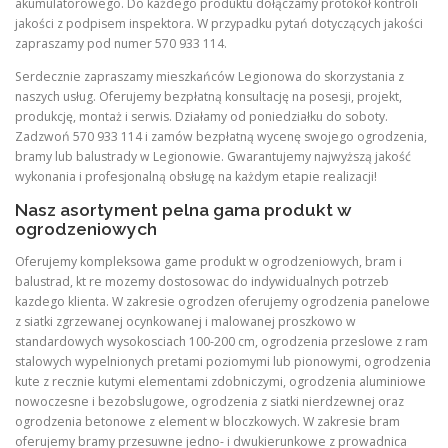
akumulatorowego. Do każdego produktu dołączamy protokół kontroli
jakości z podpisem inspektora. W przypadku pytań dotyczących jakości
zapraszamy pod numer 570 933 114.
Serdecznie zapraszamy mieszkańców Legionowa do skorzystania z
naszych usług. Oferujemy bezpłatną konsultację na posesji, projekt,
produkcję, montaż i serwis. Działamy od poniedziałku do soboty.
Zadzwoń 570 933 114 i zamów bezpłatną wycenę swojego ogrodzenia,
bramy lub balustrady w Legionowie. Gwarantujemy najwyższą jakość
wykonania i profesjonalną obsługę na każdym etapie realizacji!
Nasz asortyment pelna gama produkt w
ogrodzeniowych
Oferujemy kompleksowa game produkt w ogrodzeniowych, bram i
balustrad, kt re mozemy dostosowac do indywidualnych potrzeb
kazdego klienta. W zakresie ogrodzen oferujemy ogrodzenia panelowe
z siatki zgrzewanej ocynkowanej i malowanej proszkowo w
standardowych wysokosciach 100-200 cm, ogrodzenia przeslowe z ram
stalowych wypelnionych pretami poziomymi lub pionowymi, ogrodzenia
kute z recznie kutymi elementami zdobniczymi, ogrodzenia aluminiowe
nowoczesne i bezobslugowe, ogrodzenia z siatki nierdzewnej oraz
ogrodzenia betonowe z element w bloczkowych. W zakresie bram
oferujemy bramy przesuwne jedno- i dwukierunkowe z prowadnica