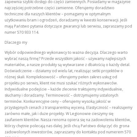
zapewnia szybki dostęp do części zamiennych. Posiadamy w magazynie
najczęściej potrzebne części zamienne. Oferujemy doradztwo
techniczne dla naszych klientów – pomagamy w optymalnym
użytkowaniu bram i ogrodzeń, doradzamy w kwestii konserwacji. Jeśli
mają Państwo pytania dotyczące gwarancji lub serwisu, zapraszamy pod
numer 570 933 114.
Dlaczego my
Wybór odpowiedniego wykonawcy to ważna decyzja. Dlaczego warto
wybrać naszą firmę? Przede wszystkim jakość – używamy najlepszych
materiałów, a nasze produkty są wytwarzane z dbałością o każdy detal.
Doświadczenie – działamy od wielu lat, realizując setki projektów o
różnej skali. Kompleksowość – oferujemy pełen zakres usług od
projektu po serwis, klient nie musi szukać różnych wykonawców.
Indywidualne podejście – każde zlecenie traktujemy indywidualnie,
słuchamy i doradzamy. Terminowość – dotrzymujemy ustalonych
terminów. Konkurencyjne ceny – oferujemy wysoką jakość w
przystępnych cenach z transparentną wyceną. Elastyczność – realizujemy
zarówno małe, jak i duże projekty. W Legionowie cieszymy się
zaufaniem klientów. Nasza renoma opiera się na zadowoleniu klientów,
którzy chętnie polecają nas dalej. Jeśli chcą Państwo dołączyć do grona
zadowolonych inwestorów, zapraszamy do kontaktu pod numerem 570