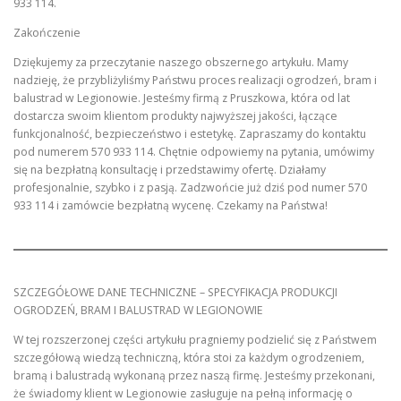
933 114.
Zakończenie
Dziękujemy za przeczytanie naszego obszernego artykułu. Mamy
nadzieję, że przybliżyliśmy Państwu proces realizacji ogrodzeń, bram i
balustrad w Legionowie. Jesteśmy firmą z Pruszkowa, która od lat
dostarcza swoim klientom produkty najwyższej jakości, łączące
funkcjonalność, bezpieczeństwo i estetykę. Zapraszamy do kontaktu
pod numerem 570 933 114. Chętnie odpowiemy na pytania, umówimy
się na bezpłatną konsultację i przedstawimy ofertę. Działamy
profesjonalnie, szybko i z pasją. Zadzwońcie już dziś pod numer 570
933 114 i zamówcie bezpłatną wycenę. Czekamy na Państwa!
SZCZEGÓŁOWE DANE TECHNICZNE – SPECYFIKACJA PRODUKCJI
OGRODZEŃ, BRAM I BALUSTRAD W LEGIONOWIE
W tej rozszerzonej części artykułu pragniemy podzielić się z Państwem
szczegółową wiedzą techniczną, która stoi za każdym ogrodzeniem,
bramą i balustradą wykonaną przez naszą firmę. Jesteśmy przekonani,
że świadomy klient w Legionowie zasługuje na pełną informację o