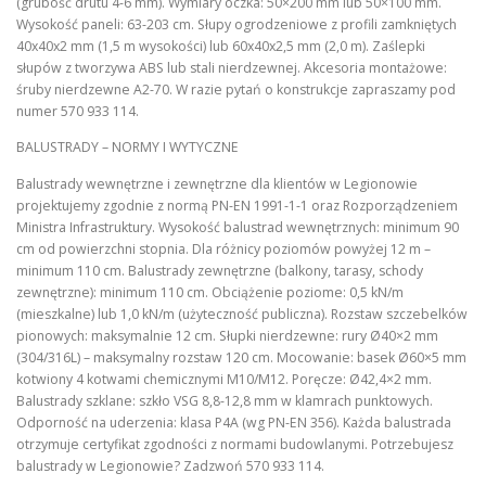
(grubość drutu 4-6 mm). Wymiary oczka: 50×200 mm lub 50×100 mm.
Wysokość paneli: 63-203 cm. Słupy ogrodzeniowe z profili zamkniętych
40x40x2 mm (1,5 m wysokości) lub 60x40x2,5 mm (2,0 m). Zaślepki
słupów z tworzywa ABS lub stali nierdzewnej. Akcesoria montażowe:
śruby nierdzewne A2-70. W razie pytań o konstrukcje zapraszamy pod
numer 570 933 114.
BALUSTRADY – NORMY I WYTYCZNE
Balustrady wewnętrzne i zewnętrzne dla klientów w Legionowie
projektujemy zgodnie z normą PN-EN 1991-1-1 oraz Rozporządzeniem
Ministra Infrastruktury. Wysokość balustrad wewnętrznych: minimum 90
cm od powierzchni stopnia. Dla różnicy poziomów powyżej 12 m –
minimum 110 cm. Balustrady zewnętrzne (balkony, tarasy, schody
zewnętrzne): minimum 110 cm. Obciążenie poziome: 0,5 kN/m
(mieszkalne) lub 1,0 kN/m (użyteczność publiczna). Rozstaw szczebelków
pionowych: maksymalnie 12 cm. Słupki nierdzewne: rury Ø40×2 mm
(304/316L) – maksymalny rozstaw 120 cm. Mocowanie: basek Ø60×5 mm
kotwiony 4 kotwami chemicznymi M10/M12. Poręcze: Ø42,4×2 mm.
Balustrady szklane: szkło VSG 8,8-12,8 mm w klamrach punktowych.
Odporność na uderzenia: klasa P4A (wg PN-EN 356). Każda balustrada
otrzymuje certyfikat zgodności z normami budowlanymi. Potrzebujesz
balustrady w Legionowie? Zadzwoń 570 933 114.