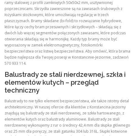
ramy stalowej z profili zamkniętych 50x50x2 mm, usztywnionej
poprzecznicami. Skrzydła zawieszone są na zawiasach śrubowych z
łożyskami stożkowymi, które umożliwiają regulację w trzech
płaszczyznach. Bramy składane (bi-fold) to rozwiązanie hybrydowe,
które łączy cechy bram przesuwnych i skrzydłowych – składają się z
dwóch lub więcej segmentów połączonych zawiasami, które podczas
otwierania składają się w harmonijkę. Każdy typ bramy może być
wyposażony w zamek elektromagnetyczny, fotokomórki
bezpieczeństwa oraz listwę bezpieczeństwa. Aby omówić, która brama
będzie najlepsza dla Twojej posesji w Konstancinie-Jeziornie, zadzwoń
570 933 114.
Balustrady ze stali nierdzewnej, szkła i
elementów kutych – przegląd
techniczny
Balustrady to nie tylko element bezpieczeństwa, ale także istotny detal
architektoniczny. W naszej ofercie dla klientów z Konstancina-Jeziorny
znajdują się balustrady ze stali nierdzewnej, ze szkła hartowanego, z
elementów kutych oraz balustrady aluminiowe. Balustrady ze stali
nierdzewnej wykonujemy z rur o średnicy 42,4 mm dla słupka głównego
oraz 25 mm dla poręczy, ze stali gatunku 304 lub 316L. Słupki kotwione