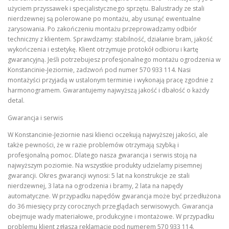
użyciem przyssawek i specjalistycznego sprzętu. Balustrady ze stali
nierdzewnej są polerowane po montażu, aby usunąć ewentualne
zarysowania. Po zakończeniu montażu przeprowadzamy odbiór
techniczny z klientem. Sprawdzamy: stabilność, działanie bram, jakość
wykończenia i estetykę. Klient otrzymuje protokół odbioru i kartę
gwarancyjną. Jeśli potrzebujesz profesjonalnego montażu ogrodzenia w
Konstancinie-Jeziornie, zadzwoń pod numer 570 933 114. Nasi
montażyści przyjadą w ustalonym terminie i wykonają pracę zgodnie z
harmonogramem. Gwarantujemy najwyższą jakość i dbałość o każdy
detal.
Gwarancja i serwis
W Konstancinie-Jeziornie nasi klienci oczekują najwyższej jakości, ale
także pewności, że w razie problemów otrzymają szybką i
profesjonalną pomoc. Dlatego nasza gwarancja i serwis stoją na
najwyższym poziomie. Na wszystkie produkty udzielamy pisemnej
gwarancji. Okres gwarancji wynosi: 5 lat na konstrukcje ze stali
nierdzewnej, 3 lata na ogrodzenia i bramy, 2 lata na napędy
automatyczne. W przypadku napędów gwarancja może być przedłużona
do 36 miesięcy przy corocznych przeglądach serwisowych. Gwarancja
obejmuje wady materiałowe, produkcyjne i montażowe. W przypadku
problemu klient zgłasza reklamację pod numerem 570 933 114.