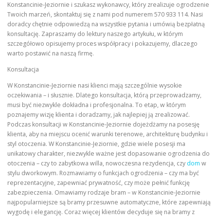
Konstancinie-Jeziornie i szukasz wykonawcy, który zrealizuje ogrodzenie
Twoich marzeń, skontaktuj się z nami pod numerem 570 933 114. Nasi
doradcy chętnie odpowiedzą na wszystkie pytania i umówią bezpłatną
konsultację. Zapraszamy do lektury naszego artykułu, w którym
szczegółowo opisujemy proces współpracy i pokazujemy, dlaczego
warto postawić na naszą firmę.
Konsultacja
W Konstancinie-Jeziornie nasi klienci mają szczególnie wysokie
oczekiwania – i słusznie. Dlatego konsultacja, którą przeprowadzamy,
musi być niezwykle dokładna i profesjonalna. To etap, w którym
poznajemy wizję klienta i doradzamy, jak najlepiej ją zrealizować.
Podczas konsultacji w Konstancinie-Jeziornie dojeżdżamy na posesję
klienta, aby na miejscu ocenić warunki terenowe, architekturę budynku i
styl otoczenia. W Konstancinie-Jeziornie, gdzie wiele posesji ma
unikatowy charakter, niezwykle ważne jest dopasowanie ogrodzenia do
otoczenia – czy to zabytkowa willa, nowoczesna rezydencja, czy
dom
w
stylu dworkowym. Rozmawiamy o funkcjach ogrodzenia – czy ma być
reprezentacyjne, zapewniać prywatność, czy może pełnić funkcję
zabezpieczenia. Omawiamy rodzaje bram – w Konstancinie-Jeziornie
najpopularniejsze są bramy przesuwne automatyczne, które zapewniają
wygodę i elegancję. Coraz więcej klientów decyduje się na bramy z