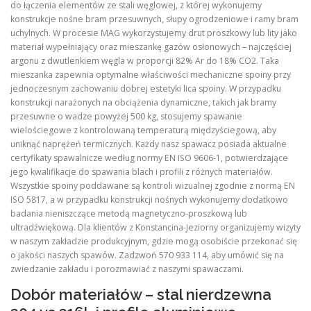
do łączenia elementów ze stali węglowej, z której wykonujemy
konstrukcje nośne bram przesuwnych, słupy ogrodzeniowe i ramy bram
uchylnych. W procesie MAG wykorzystujemy drut proszkowy lub lity jako
materiał wypełniający oraz mieszankę gazów osłonowych – najczęściej
argonu z dwutlenkiem węgla w proporcji 82% Ar do 18% CO2. Taka
mieszanka zapewnia optymalne właściwości mechaniczne spoiny przy
jednoczesnym zachowaniu dobrej estetyki lica spoiny. W przypadku
konstrukcji narażonych na obciążenia dynamiczne, takich jak bramy
przesuwne o wadze powyżej 500 kg, stosujemy spawanie
wielościegowe z kontrolowaną temperaturą międzyściegową, aby
uniknąć naprężeń termicznych. Każdy nasz spawacz posiada aktualne
certyfikaty spawalnicze według normy EN ISO 9606-1, potwierdzające
jego kwalifikacje do spawania blach i profili z różnych materiałów.
Wszystkie spoiny poddawane są kontroli wizualnej zgodnie z normą EN
ISO 5817, a w przypadku konstrukcji nośnych wykonujemy dodatkowo
badania nieniszczące metodą magnetyczno-proszkową lub
ultradźwiękową. Dla klientów z Konstancina-Jeziorny organizujemy wizyty
w naszym zakładzie produkcyjnym, gdzie mogą osobiście przekonać się
o jakości naszych spawów. Zadzwoń 570 933 114, aby umówić się na
zwiedzanie zakładu i porozmawiać z naszymi spawaczami.
Dobór materiałów – stal nierdzewna