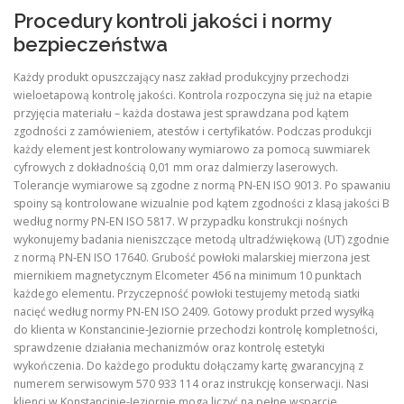
Procedury kontroli jakości i normy
bezpieczeństwa
Każdy produkt opuszczający nasz zakład produkcyjny przechodzi
wieloetapową kontrolę jakości. Kontrola rozpoczyna się już na etapie
przyjęcia materiału – każda dostawa jest sprawdzana pod kątem
zgodności z zamówieniem, atestów i certyfikatów. Podczas produkcji
każdy element jest kontrolowany wymiarowo za pomocą suwmiarek
cyfrowych z dokładnością 0,01 mm oraz dalmierzy laserowych.
Tolerancje wymiarowe są zgodne z normą PN-EN ISO 9013. Po spawaniu
spoiny są kontrolowane wizualnie pod kątem zgodności z klasą jakości B
według normy PN-EN ISO 5817. W przypadku konstrukcji nośnych
wykonujemy badania nieniszczące metodą ultradźwiękową (UT) zgodnie
z normą PN-EN ISO 17640. Grubość powłoki malarskiej mierzona jest
miernikiem magnetycznym Elcometer 456 na minimum 10 punktach
każdego elementu. Przyczepność powłoki testujemy metodą siatki
nacięć według normy PN-EN ISO 2409. Gotowy produkt przed wysyłką
do klienta w Konstancinie-Jeziornie przechodzi kontrolę kompletności,
sprawdzenie działania mechanizmów oraz kontrolę estetyki
wykończenia. Do każdego produktu dołączamy kartę gwarancyjną z
numerem serwisowym 570 933 114 oraz instrukcję konserwacji. Nasi
klienci w Konstancinie-Jeziornie mogą liczyć na pełne wsparcie