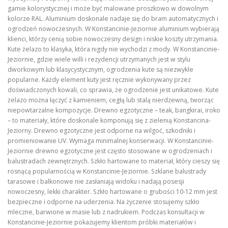
gamie kolorystycznej i może być malowane proszkowo w dowolnym
kolorze RAL. Aluminium doskonale nadaje się do bram automatycznych i
ogrodzeń nowoczesnych. W Konstancinie-Jeziornie aluminium wybierają
klienci, którzy cenią sobie nowoczesny design i niskie koszty utrzymania.
Kute żelazo to klasyka, która nigdy nie wychodzi z mody. W Konstancinie-
Jeziornie, gdzie wiele willi i rezydencji utrzymanych jest w stylu
dworkowym lub klasycystycznym, ogrodzenia kute są niezwykle
popularne. Każdy element kuty jest ręcznie wykonywany przez
doświadczonych kowali, co sprawia, że ogrodzenie jest unikatowe. Kute
żelazo można łączyć z kamieniem, cegłą lub stalą nierdzewną, tworząc
niepowtarzalne kompozycje. Drewno egzotyczne – teak, bangkirai, iroko
– to materiały, które doskonale komponują się z zielenią Konstancina-
Jeziorny. Drewno egzotyczne jest odporne na wilgoć, szkodniki i
promieniowanie UV. Wymaga minimalnej konserwacji. W Konstancinie-
Jeziornie drewno egzotyczne jest często stosowane w ogrodzeniach i
balustradach zewnętrznych. Szkło hartowane to materiał, który cieszy się
rosnącą popularnością w Konstancinie-Jeziornie. Szklane balustrady
tarasowe i balkonowe nie zasłaniają widoku i nadają posesji
nowoczesny, lekki charakter. Szkło hartowane o grubości 10-12 mm jest
bezpieczne i odporne na uderzenia. Na życzenie stosujemy szkło
mleczne, barwione w masie lub z nadrukiem. Podczas konsultacji w
Konstancinie-Jeziornie pokazujemy klientom próbki materiałów i