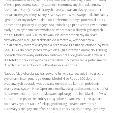
ofercie posiadamy systemy czterech renomowanych producentów:
FAAC, Nice, Somfy i CAME, których autoryzowanym dystrybutorem i
serwisantem jesteśmy. Każdy z tych systemów ma swoje unikalne zalety
i jest dobierany indywidualnie do konkretnej bramy i potrzeb klienta z
Konstancina-Jeziorny. Napędy FAAC, włoskiego producenta z wieloletnią
tradycją, to synonim niezawodności w bramach o dużych gabarytach i
masie. Model FAAC 740 to siłownik elektromechaniczny do bram
skrzydłowych o długości skrzydła do 8 metrów, wyposażony w
elektroniczny system wykrywania przeszkód z regulacją czułości. System
FAAC E124 do bram przesuwnych obsługuje bramy o masie do 1200 kg i
posiada wbudowany odbiornik radiowy oraz programowalne wejścia
dla fotokomórek i listwy bezpieczeństwa. To rozwiązanie polecane do
dużych bram wjazdowych w Konstancinie-Jeziornie.
Napędy Nice oferują zaawansowane funkcje sterowania i integracji z
systemami inteligentnego domu. Model Nice Robus 600 do bram
przesuwnych posiada wbudowany enkoder do kontroli położenia
bramy oraz system Nice Operam z możliwością podłączenia do sieci Wi-
Fi i sterowania poprzez dedykowaną aplikację mobilną. Dla klientów w
Konstancinie-Jeziornie, którzy cenią sobie nowoczesne rozwiązania,
polecamy system Nice z funkcją geofencing – brama otwiera się
automatycznie, gdy smartfon z aplikacją zbliży się do posesji. Systemy