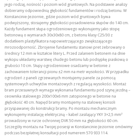
jego rodzaj, nośność i poziom wód gruntowych. Na podstawie analizy
dobieramy odpowiednią głębokość fundamentów i rodzaj betonu. W
Konstancinie-Jeziornie, gdzie poziom wód gruntowych bywa
podwyższony, stosujemy głębokości posadowienia słupów do 140 cm.
Każdy fundament słupa ogrodzeniowego wykonujemy jako stopę
betonową o wymiarach 30x30x80 cm, z betonu klasy C25/30 z
dodatkiem plastyfikatora napowietrzającego zwiększającego
mrozoodporność. Zbrojenie fundamentu stanowi pret żebrowany o
średnicy 12 mm w kształcie litery L. Przed zalaniem betonem na dnie
wykopu układamy warstwę chudego betonu lub podsypkę piaskową o
grubości 10 cm. Słupy ogrodzeniowe osadzamy w betonie z
zachowaniem tolerancji pionu ±2 mm na metr wysokości. W przypadku
ogrodzeń z paneli zgrzewanych montujemy panele za pomocą
systemowych uchwytów montażowych z regulacją wysokości. Montaż
bram przesuwnych wymaga wykonania fundamentu pod szynę jezdną –
ceownika stalowego 200x100x6 mm zatopionego w betonie na
głębokość 40 cm. Napęd bramy montujemy na stalowej konsoli
przyspawanej do konstrukcji bramy. Po montażu mechanicznym
wykonujemy instalację elektryczną – kabel zasilający YKY 3×2,5 mm²
prowadzony w rurze ochronnej DVK 50 mm na głębokości 60 cm.
Szczegóły montażu na Twojej posesji w Konstancinie-Jeziornie omówimy
podczas bezpłatnej konsultacji pod numerem 570 933 114.