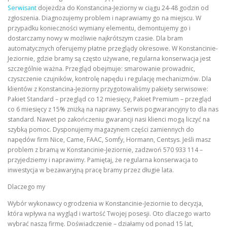
Serwisant
dojeżdża do Konstancina-Jeziorny w ciągu 24-48 godzin od
zgłoszenia. Diagnozujemy problem i naprawiamy go na miejscu. W
przypadku konieczności wymiany elementu, demontujemy go i
dostarczamy nowy w możliwie najkrótszym czasie. Dla bram
automatycznych oferujemy płatne przeglądy okresowe. W Konstancinie-
Jeziornie, gdzie bramy są często używane, regularna konserwacja jest
szczególnie ważna. Przegląd obejmuje: smarowanie prowadnic,
czyszczenie czujników, kontrolę napędu i regulację mechanizmów. Dla
klientów z Konstancina-Jeziorny przygotowaliśmy pakiety serwisowe:
Pakiet Standard – przegląd co 12 miesięcy, Pakiet Premium – przegląd
co 6 miesięcy z 15% zniżką na naprawy. Serwis pogwarancyjny to dla nas
standard. Nawet po zakończeniu gwarancji nasi klienci mogą liczyć na
szybką pomoc. Dysponujemy magazynem części zamiennych do
napędów firm Nice, Came, FAAC, Somfy, Hormann, Centsys. Jeśli masz
problem z bramą w Konstancinie-Jeziornie, zadzwoń 570 933 114 –
przyjedziemy i naprawimy. Pamiętaj, że regularna konserwacja to
inwestycja w bezawaryjną pracę bramy przez długie lata.
Dlaczego my
Wybór wykonawcy ogrodzenia w Konstancinie-Jeziornie to decyzja,
która wpływa na wygląd i wartość Twojej posesji. Oto dlaczego warto
wybrać naszą firmę. Doświadczenie – działamy od ponad 15 lat,