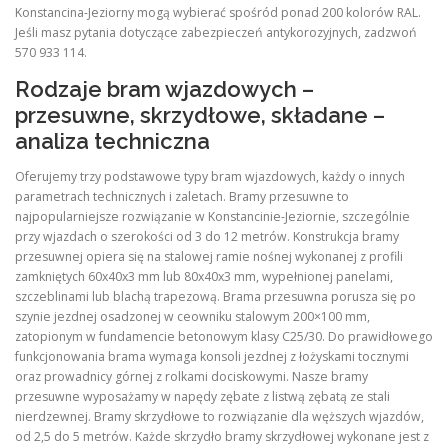
Konstancina-Jeziorny mogą wybierać spośród ponad 200 kolorów RAL.
Jeśli masz pytania dotyczące zabezpieczeń antykorozyjnych, zadzwoń
570 933 114.
Rodzaje bram wjazdowych –
przesuwne, skrzydłowe, składane –
analiza techniczna
Oferujemy trzy podstawowe typy bram wjazdowych, każdy o innych
parametrach technicznych i zaletach. Bramy przesuwne to
najpopularniejsze rozwiązanie w Konstancinie-Jeziornie, szczególnie
przy wjazdach o szerokości od 3 do 12 metrów. Konstrukcja bramy
przesuwnej opiera się na stalowej ramie nośnej wykonanej z profili
zamkniętych 60x40x3 mm lub 80x40x3 mm, wypełnionej panelami,
szczeblinami lub blachą trapezową. Brama przesuwna porusza się po
szynie jezdnej osadzonej w ceowniku stalowym 200×100 mm,
zatopionym w fundamencie betonowym klasy C25/30. Do prawidłowego
funkcjonowania brama wymaga konsoli jezdnej z łożyskami tocznymi
oraz prowadnicy górnej z rolkami dociskowymi. Nasze bramy
przesuwne wyposażamy w napędy zębate z listwą zębatą ze stali
nierdzewnej. Bramy skrzydłowe to rozwiązanie dla węższych wjazdów,
od 2,5 do 5 metrów. Każde skrzydło bramy skrzydłowej wykonane jest z