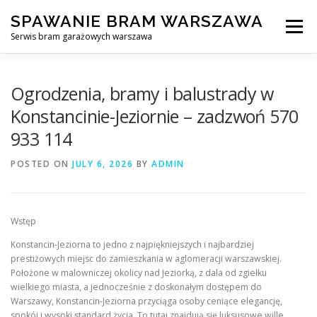
Skip
SPAWANIE BRAM WARSZAWA
to
Menu
content
Serwis bram garażowych warszawa
SPAWANIE BRAM GARAŻOWYCH I OGRODZEŃ WARSZAWA
Ogrodzenia, bramy i balustrady w
Konstancinie-Jeziornie – zadzwoń 570
933 114
AWARYJNE OTWIERANIE BRAM
BLOG
KONTAKT
POSTED ON
JULY 6, 2026
BY
ADMIN
Wstęp
Konstancin-Jeziorna to jedno z najpiękniejszych i najbardziej
prestiżowych miejsc do zamieszkania w aglomeracji warszawskiej.
Położone w malowniczej okolicy nad Jeziorką, z dala od zgiełku
wielkiego miasta, a jednocześnie z doskonałym dostępem do
Warszawy, Konstancin-Jeziorna przyciąga osoby ceniące elegancję,
spokój i wysoki standard życia. To tutaj znajdują się luksusowe wille,