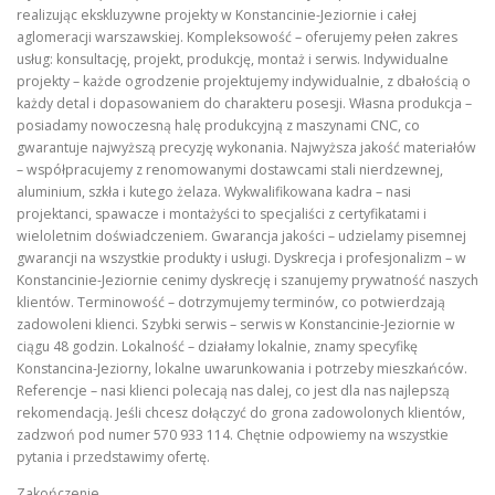
realizując ekskluzywne projekty w Konstancinie-Jeziornie i całej
aglomeracji warszawskiej. Kompleksowość – oferujemy pełen zakres
usług: konsultację, projekt, produkcję, montaż i serwis. Indywidualne
projekty – każde ogrodzenie projektujemy indywidualnie, z dbałością o
każdy detal i dopasowaniem do charakteru posesji. Własna produkcja –
posiadamy nowoczesną halę produkcyjną z maszynami CNC, co
gwarantuje najwyższą precyzję wykonania. Najwyższa jakość materiałów
– współpracujemy z renomowanymi dostawcami stali nierdzewnej,
aluminium, szkła i kutego żelaza. Wykwalifikowana kadra – nasi
projektanci, spawacze i montażyści to specjaliści z certyfikatami i
wieloletnim doświadczeniem. Gwarancja jakości – udzielamy pisemnej
gwarancji na wszystkie produkty i usługi. Dyskrecja i profesjonalizm – w
Konstancinie-Jeziornie cenimy dyskrecję i szanujemy prywatność naszych
klientów. Terminowość – dotrzymujemy terminów, co potwierdzają
zadowoleni klienci. Szybki serwis – serwis w Konstancinie-Jeziornie w
ciągu 48 godzin. Lokalność – działamy lokalnie, znamy specyfikę
Konstancina-Jeziorny, lokalne uwarunkowania i potrzeby mieszkańców.
Referencje – nasi klienci polecają nas dalej, co jest dla nas najlepszą
rekomendacją. Jeśli chcesz dołączyć do grona zadowolonych klientów,
zadzwoń pod numer 570 933 114. Chętnie odpowiemy na wszystkie
pytania i przedstawimy ofertę.
Zakończenie