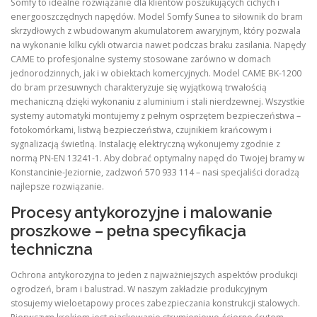
Somfy to idealne rozwiązanie dla klientów poszukujących cichych i
energooszczędnych napędów. Model Somfy Sunea to siłownik do bram
skrzydłowych z wbudowanym akumulatorem awaryjnym, który pozwala
na wykonanie kilku cykli otwarcia nawet podczas braku zasilania. Napędy
CAME to profesjonalne systemy stosowane zarówno w domach
jednorodzinnych, jak i w obiektach komercyjnych. Model CAME BK-1200
do bram przesuwnych charakteryzuje się wyjątkową trwałością
mechaniczną dzięki wykonaniu z aluminium i stali nierdzewnej. Wszystkie
systemy automatyki montujemy z pełnym osprzętem bezpieczeństwa –
fotokomórkami, listwą bezpieczeństwa, czujnikiem krańcowym i
sygnalizacją świetlną. Instalację elektryczną wykonujemy zgodnie z
normą PN-EN 13241-1. Aby dobrać optymalny napęd do Twojej bramy w
Konstancinie-Jeziornie, zadzwoń 570 933 114 – nasi specjaliści doradzą
najlepsze rozwiązanie.
Procesy antykorozyjne i malowanie
proszkowe – pełna specyfikacja
techniczna
Ochrona antykorozyjna to jeden z najważniejszych aspektów produkcji
ogrodzeń, bram i balustrad. W naszym zakładzie produkcyjnym
stosujemy wieloetapowy proces zabezpieczania konstrukcji stalowych.