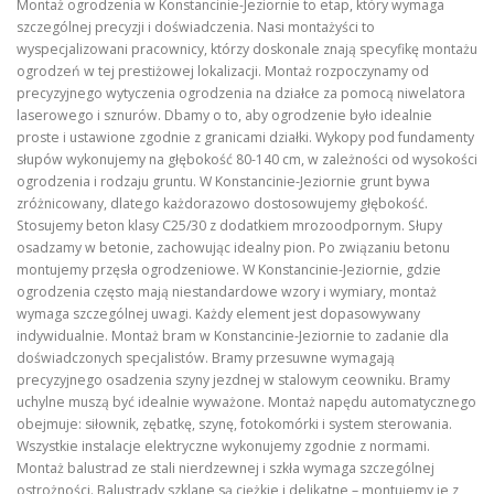
Montaż ogrodzenia w Konstancinie-Jeziornie to etap, który wymaga
szczególnej precyzji i doświadczenia. Nasi montażyści to
wyspecjalizowani pracownicy, którzy doskonale znają specyfikę montażu
ogrodzeń w tej prestiżowej lokalizacji. Montaż rozpoczynamy od
precyzyjnego wytyczenia ogrodzenia na działce za pomocą niwelatora
laserowego i sznurów. Dbamy o to, aby ogrodzenie było idealnie
proste i ustawione zgodnie z granicami działki. Wykopy pod fundamenty
słupów wykonujemy na głębokość 80-140 cm, w zależności od wysokości
ogrodzenia i rodzaju gruntu. W Konstancinie-Jeziornie grunt bywa
zróżnicowany, dlatego każdorazowo dostosowujemy głębokość.
Stosujemy beton klasy C25/30 z dodatkiem mrozoodpornym. Słupy
osadzamy w betonie, zachowując idealny pion. Po związaniu betonu
montujemy przęsła ogrodzeniowe. W Konstancinie-Jeziornie, gdzie
ogrodzenia często mają niestandardowe wzory i wymiary, montaż
wymaga szczególnej uwagi. Każdy element jest dopasowywany
indywidualnie. Montaż bram w Konstancinie-Jeziornie to zadanie dla
doświadczonych specjalistów. Bramy przesuwne wymagają
precyzyjnego osadzenia szyny jezdnej w stalowym ceowniku. Bramy
uchylne muszą być idealnie wyważone. Montaż napędu automatycznego
obejmuje: siłownik, zębatkę, szynę, fotokomórki i system sterowania.
Wszystkie instalacje elektryczne wykonujemy zgodnie z normami.
Montaż balustrad ze stali nierdzewnej i szkła wymaga szczególnej
ostrożności. Balustrady szklane są ciężkie i delikatne – montujemy je z