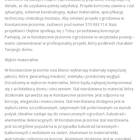
detale, aż do uzyskania pełnej satysfakcji. Projekt końcowy zawiera: rzut
sytuacyjny, schemat konstrukcyjny, wykaz materiałów, specyfikację
techniczną i instrukcję montażu. Aby omówić projekt ogrodzenia w
Konstancinie-Jeziornie, zadzwoń pod numer 570 933 114. Nasi
projektanci chętnie spotkają się z Tobą i przedstawią koncepcje.
Pamiętaj, że w Konstancinie-Jeziornie ogrodzenie to wizytówka posesji –
warto zainwestować w profesjonalny projekt, który podkreśli charakter
Twojego domu.
Wybór materiałów
W Konstancinie-Jeziornie nasi klienci wybierają materiały najwyższej
jakości, które gwarantują trwałość, estetykę i prestiżowy wygląd.
Doradzamy w wyborze materiałów, które będą najlepiej komponować
się z architekturą domu i otoczeniem. Stal nierdzewna to materiał, który
doskonale sprawdza się w Konstancinie-Jeziornie. Jest odporna na
korozję, elegancka i nowoczesna. Stal nierdzewna dostępna jest w
wykończeniu szczotkowanym, satynowym lub polerowanym na wysoki
połysk. Idealnie nadaje się do nowoczesnych ogrodzeń, balustrad i
elementów dekoracyjnych. W Konstancinie-Jeziornie stal nierdzewna
jest szczególnie popularna w przypadku balustrad tarasowych i
balkonowych z widokiem na zieleń. Aluminium to materiał lekki,
wytrzymały i odporny na korozję. Aluminium dostępne jest w szerokiej