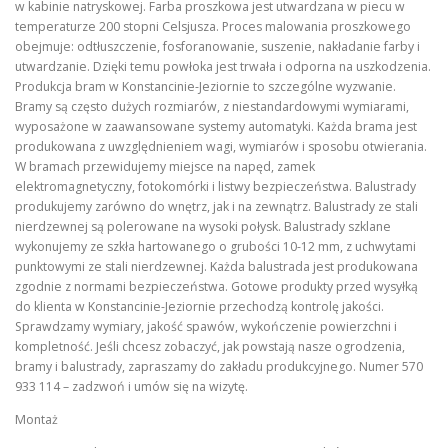
w kabinie natryskowej. Farba proszkowa jest utwardzana w piecu w
temperaturze 200 stopni Celsjusza. Proces malowania proszkowego
obejmuje: odtłuszczenie, fosforanowanie, suszenie, nakładanie farby i
utwardzanie. Dzięki temu powłoka jest trwała i odporna na uszkodzenia.
Produkcja bram w Konstancinie-Jeziornie to szczególne wyzwanie.
Bramy są często dużych rozmiarów, z niestandardowymi wymiarami,
wyposażone w zaawansowane systemy automatyki. Każda brama jest
produkowana z uwzględnieniem wagi, wymiarów i sposobu otwierania.
W bramach przewidujemy miejsce na napęd, zamek
elektromagnetyczny, fotokomórki i listwy bezpieczeństwa. Balustrady
produkujemy zarówno do wnętrz, jak i na zewnątrz. Balustrady ze stali
nierdzewnej są polerowane na wysoki połysk. Balustrady szklane
wykonujemy ze szkła hartowanego o grubości 10-12 mm, z uchwytami
punktowymi ze stali nierdzewnej. Każda balustrada jest produkowana
zgodnie z normami bezpieczeństwa. Gotowe produkty przed wysyłką
do klienta w Konstancinie-Jeziornie przechodzą kontrolę jakości.
Sprawdzamy wymiary, jakość spawów, wykończenie powierzchni i
kompletność. Jeśli chcesz zobaczyć, jak powstają nasze ogrodzenia,
bramy i balustrady, zapraszamy do zakładu produkcyjnego. Numer 570
933 114 – zadzwoń i umów się na wizytę.
Montaż