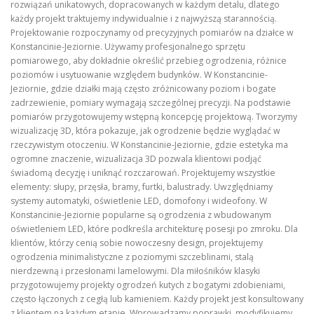
rozwiązań unikatowych, dopracowanych w każdym detalu, dlatego
każdy projekt traktujemy indywidualnie i z najwyższą starannością.
Projektowanie rozpoczynamy od precyzyjnych pomiarów na działce w
Konstancinie-Jeziornie. Używamy profesjonalnego sprzętu
pomiarowego, aby dokładnie określić przebieg ogrodzenia, różnice
poziomów i usytuowanie względem budynków. W Konstancinie-
Jeziornie, gdzie działki mają często zróżnicowany poziom i bogate
zadrzewienie, pomiary wymagają szczególnej precyzji. Na podstawie
pomiarów przygotowujemy wstępną koncepcję projektową. Tworzymy
wizualizację 3D, która pokazuje, jak ogrodzenie będzie wyglądać w
rzeczywistym otoczeniu. W Konstancinie-Jeziornie, gdzie estetyka ma
ogromne znaczenie, wizualizacja 3D pozwala klientowi podjąć
świadomą decyzję i uniknąć rozczarowań. Projektujemy wszystkie
elementy: słupy, przęsła, bramy, furtki, balustrady. Uwzględniamy
systemy automatyki, oświetlenie LED, domofony i wideofony. W
Konstancinie-Jeziornie popularne są ogrodzenia z wbudowanym
oświetleniem LED, które podkreśla architekturę posesji po zmroku. Dla
klientów, którzy cenią sobie nowoczesny design, projektujemy
ogrodzenia minimalistyczne z poziomymi szczeblinami, stalą
nierdzewną i przesłonami lamelowymi. Dla miłośników klasyki
przygotowujemy projekty ogrodzeń kutych z bogatymi zdobieniami,
często łączonych z cegłą lub kamieniem. Każdy projekt jest konsultowany
z klientem na każdym etapie. Wprowadzamy poprawki, modyfikujemy