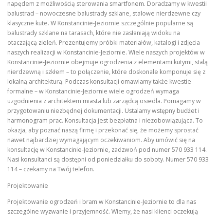
napędem z możliwością sterowania smartfonem. Doradzamy w kwestii
balustrad – nowoczesne balustrady szklane, stalowe nierdzewne czy
klasyczne kute. W Konstancinie-Jeziornie szczególnie popularne są
balustrady szklane na tarasach, które nie zasłaniają widoku na
otaczającą zieleń. Prezentujemy próbki materiałów, katalogi i zdjęcia
naszych realizacji w Konstancinie-Jeziornie. Wiele naszych projektów w
Konstancinie-Jeziornie obejmuje ogrodzenia z elementami kutymi, stalą
nierdzewną i szkłem – to połączenie, które doskonale komponuje się z
lokalną architekturą. Podczas konsultacji omawiamy także kwestie
formalne – w Konstancinie-Jeziornie wiele ogrodzeń wymaga
uzgodnienia z architektem miasta lub zarządcą osiedla. Pomagamy w
przygotowaniu niezbędnej dokumentacji. Ustalamy wstępny budżet i
harmonogram prac. Konsultacja jest bezpłatna i niezobowiązująca. To
okazja, aby poznać naszą firmę i przekonać się, że możemy sprostać
nawet najbardziej wymagającym oczekiwaniom. Aby umówić się na
konsultację w Konstancinie-Jeziornie, zadzwoń pod numer 570 933 114.
Nasi konsultanci są dostępni od poniedziałku do soboty. Numer 570 933
114 – czekamy na Twój telefon.
Projektowanie
Projektowanie ogrodzeń i bram w Konstancinie-Jeziornie to dla nas
szczególne wyzwanie i przyjemność. Wiemy, że nasi klienci oczekują