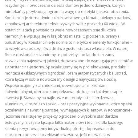
rezydencje i nowoczesne osiedla domów jednorodzinnych, których
mieszkańcy przykładają ogromną wagę do estetyki i jakości otoczenia.
Konstancin-Jeziorna słynie z uzdrowiskowego klimatu, pięknych parków,
zabytkowej architektury i ekskluzywnych willi z początku XX wieku. W
ostatnich latach powstało tu wiele nowoczesnych osiedli, które
harmonijnie wpisują się w krajobraz miasta. Ogrodzenia, bramy i
balustrady w Konstancinie-Jeziornie to nie tylko elementy funkcjonalne –
to wizytówka posesji, świadectwo gustu i statusu właściciela. W naszej
firmie doskonale rozumiemy te potrzeby i od lat dostarczamy
rozwiązania najwyższej jakości, dopasowane do wymagających klientów
z Konstancina-Jeziorny. Specjalizujemy się w projektowaniu, produkcji i
montażu ekskluzywnych ogrodzeń, bram automatycznych i balustrad,
które łączą w sobie nowoczesny design z najwyższą trwałością.
Współpracujemy z architektami, deweloperami i klientami
indywidualnymi, oferując kompleksową obsługę na każdym etapie
inwestycji. Stawiamy na najlepsze materiały – stal nierdzewną,
aluminium, kute żelazo i szkło – oraz precyzyjne wykonanie, które spełni
oczekiwania nawet najbardziej wymagających klientów. W Konstancinie-
Jeziornie realizujemy projekty ogrodzeń o wysokim standardzie
estetycznym, często łączące kilka materiałów i technik. Dla każdego
klienta przygotowujemy indywidualną ofertę, dopasowaną do
charakteru posesji i oczekiwań inwestora. Jeśli mieszkasz w