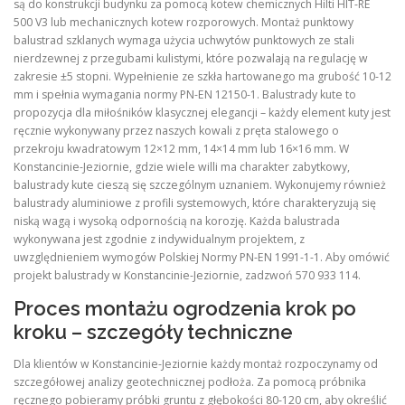
są do konstrukcji budynku za pomocą kotew chemicznych Hilti HIT-RE
500 V3 lub mechanicznych kotew rozporowych. Montaż punktowy
balustrad szklanych wymaga użycia uchwytów punktowych ze stali
nierdzewnej z przegubami kulistymi, które pozwalają na regulację w
zakresie ±5 stopni. Wypełnienie ze szkła hartowanego ma grubość 10-12
mm i spełnia wymagania normy PN-EN 12150-1. Balustrady kute to
propozycja dla miłośników klasycznej elegancji – każdy element kuty jest
ręcznie wykonywany przez naszych kowali z pręta stalowego o
przekroju kwadratowym 12×12 mm, 14×14 mm lub 16×16 mm. W
Konstancinie-Jeziornie, gdzie wiele willi ma charakter zabytkowy,
balustrady kute cieszą się szczególnym uznaniem. Wykonujemy również
balustrady aluminiowe z profili systemowych, które charakteryzują się
niską wagą i wysoką odpornością na korozję. Każda balustrada
wykonywana jest zgodnie z indywidualnym projektem, z
uwzględnieniem wymogów Polskiej Normy PN-EN 1991-1-1. Aby omówić
projekt balustrady w Konstancinie-Jeziornie, zadzwoń 570 933 114.
Proces montażu ogrodzenia krok po
kroku – szczegóły techniczne
Dla klientów w Konstancinie-Jeziornie każdy montaż rozpoczynamy od
szczegółowej analizy geotechnicznej podłoża. Za pomocą próbnika
ręcznego pobieramy próbki gruntu z głębokości 80-120 cm, aby określić