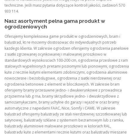
techniczne. Jeśli masz pytania dotyczące kontroli jakości, zadzwoń 570
933 114.
Nasz asortyment pelna gama produkt w
ogrodzeniowych
Oferujemy kompleksowa game produkt w ogrodzeniowych, bram i
balustrad, kt re mozemy dostosowac do indywidualnych potrzeb
kazdego klienta. W zakresie ogrodzen oferujemy ogrodzenia panelowe
z siatki zgrzewanej ocynkowanej i malowanej proszkowo w
standardowych wysokosciach 100-200 cm, ogrodzenia przeslowe z ram
stalowych wypelnionych pretami poziomymi lub pionowymi, ogrodzenia
kute z recznie kutymi elementami zdobniczymi, ogrodzenia aluminiowe
nowoczesne i bezobslugowe, ogrodzenia z siatki nierdzewnej oraz
ogrodzenia betonowe z element w bloczkowych. W zakresie bram
oferujemy bramy przesuwne jedno- i dwukierunkowe z prowadnica
przyziemna lub g rna, bramy skrzydlowe jedno- i dwuskrzydlowe z
samozamykaczami, bramy uchylne do garazy i wjazd w oraz bramy
automatyczne z napedami FAAC, Nice, Somfy i CAME. W zakresie
balustrad oferujemy balustrady ze stali nierdzewnej szczotkowanej lub
satynowej, balustrady szklane z systemem bezramowym lub z ramka,
balustrady aluminiowe malowane proszkowo w kolorach RAL,
balustrady kute z elementami recznie kutymi oraz balustrady mieszane