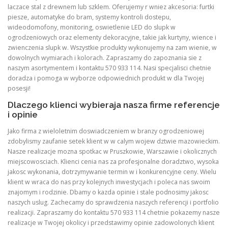
laczace stal z drewnem lub szklem. Oferujemy r wniez akcesoria: furtki
piesze, automatyke do bram, systemy kontroli dostepu,
wideodomofony, monitoring, oswietlenie LED do slupk w
ogrodzeniowych oraz elementy dekoracyjne, takie jak kurtyny, wience i
zwienczenia slupk w. Wszystkie produkty wykonujemy na zam wienie, w
dowolnych wymiarach i kolorach. Zapraszamy do zapoznania sie z
naszym asortymentem i kontaktu 570 933 114. Nasi specjalisci chetnie
doradza i pomoga w wyborze odpowiednich produkt w dla Twojej
posesji!
Dlaczego klienci wybieraja nasza firme referencje
i opinie
Jako firma z wieloletnim doswiadczeniem w branzy ogrodzeniowej
zdobylismy zaufanie setek klient w w calym wojew dztwie mazowieckim.
Nasze realizacje mozna spotkac w Pruszkowie, Warszawie i okolicznych
miejscowosciach. Klienci cenia nas za profesjonalne doradztwo, wysoka
jakosc wykonania, dotrzymywanie termin w i konkurencyjne ceny. Wielu
klient w wraca do nas przy kolejnych inwestycjach i poleca nas swoim
znajomym i rodzinie. Dbamy o kazda opinie i stale podnosimy jakosc
naszych uslug. Zachecamy do sprawdzenia naszych referencji i portfolio
realizacji. Zapraszamy do kontaktu 570 933 114 chetnie pokazemy nasze
realizacje w Twojej okolicy i przedstawimy opinie zadowolonych klient