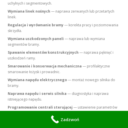
uchylnych i segmentowych.
Wymiana linek nośnych
— naprawa zerwanych lub przetartych
linek.
Regulacja i wyrównanie bramy
— korekta pracy i poziomowania
skrzydła.
Wymiana uszkodzonych paneli
— naprawa lub wymiana
segmentów bramy.
Spawanie elementów konstrukcyjnych
— naprawa pęknięć i
uszkodzeń ramy.
Smarowanie i konserwacja mechaniczna
— profilaktyczne
smarowanie łożysk i prowadnic.
Wymiana napędu elektrycznego
— montaż nowego silnika do
bramy.
Naprawa napędu i serwis silnika
— diagnostyka i naprawa
istniejącego napędu.
Programowanie centrali sterującej
— ustawienie parametrów
pracy napędu.
Zadzwoń
Kodowanie i programowanie pilotów
— parowanie nowych
pilotów i kasowanie starych.