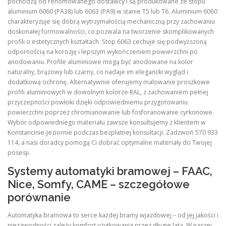
pochodzą od renomowanego dostawcy i są produkowane ze stopu
aluminium 6060 (PA38) lub 6063 (PA9) w stanie T5 lub T6. Aluminium 6060
charakteryzuje się dobrą wytrzymałością mechaniczną przy zachowaniu
doskonałej formowalności, co pozwala na tworzenie skomplikowanych
profili o estetycznych kształtach. Stop 6063 cechuje się podwyższoną
odpornością na korozję i lepszym wykończeniem powierzchni po
anodowaniu. Profile aluminiowe mogą być anodowane na kolor
naturalny, brązowy lub czarny, co nadaje im elegancki wygląd i
dodatkową ochronę. Alternatywnie oferujemy malowanie proszkowe
profili aluminiowych w dowolnym kolorze RAL, z zachowaniem pełnej
przyczepności powłoki dzięki odpowiedniemu przygotowaniu
powierzchni poprzez chromianowanie lub fosforanowanie cyrkonowe.
Wybór odpowiedniego materiału zawsze konsultujemy z klientem w
Konstancinie-Jeziornie podczas bezpłatnej konsultacji. Zadzwoń 570 933
114, a nasi doradcy pomogą Ci dobrać optymalne materiały do Twojej
posesji.
Systemy automatyki bramowej – FAAC,
Nice, Somfy, CAME – szczegółowe
porównanie
Automatyka bramowa to serce każdej bramy wjazdowej – od jej jakości i
niezawodności zależy komfort użytkowania przez długie lata. W naszej