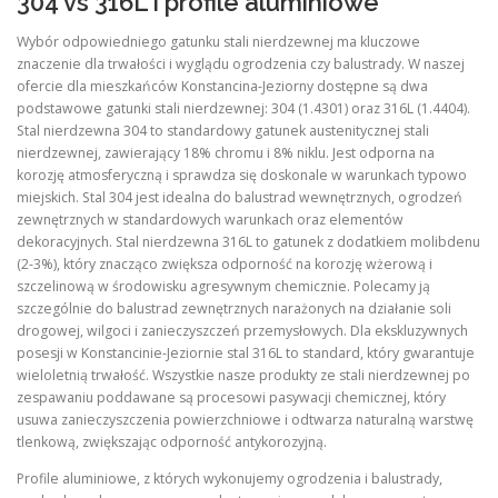
304 vs 316L i profile aluminiowe
Wybór odpowiedniego gatunku stali nierdzewnej ma kluczowe
znaczenie dla trwałości i wyglądu ogrodzenia czy balustrady. W naszej
ofercie dla mieszkańców Konstancina-Jeziorny dostępne są dwa
podstawowe gatunki stali nierdzewnej: 304 (1.4301) oraz 316L (1.4404).
Stal nierdzewna 304 to standardowy gatunek austenitycznej stali
nierdzewnej, zawierający 18% chromu i 8% niklu. Jest odporna na
korozję atmosferyczną i sprawdza się doskonale w warunkach typowo
miejskich. Stal 304 jest idealna do balustrad wewnętrznych, ogrodzeń
zewnętrznych w standardowych warunkach oraz elementów
dekoracyjnych. Stal nierdzewna 316L to gatunek z dodatkiem molibdenu
(2-3%), który znacząco zwiększa odporność na korozję wżerową i
szczelinową w środowisku agresywnym chemicznie. Polecamy ją
szczególnie do balustrad zewnętrznych narażonych na działanie soli
drogowej, wilgoci i zanieczyszczeń przemysłowych. Dla ekskluzywnych
posesji w Konstancinie-Jeziornie stal 316L to standard, który gwarantuje
wieloletnią trwałość. Wszystkie nasze produkty ze stali nierdzewnej po
zespawaniu poddawane są procesowi pasywacji chemicznej, który
usuwa zanieczyszczenia powierzchniowe i odtwarza naturalną warstwę
tlenkową, zwiększając odporność antykorozyjną.
Profile aluminiowe, z których wykonujemy ogrodzenia i balustrady,