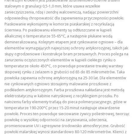
Pierwszym krokiem jest piaskowanie strumieniowo-ścierne śrutem
stalowym o granulacji 0,5-1,0 mm, które usuwa wszelkie
zanieczyszczenia, rdzę i zendrę walcowniczą, nadając powierzchni
odpowiednią chropowatość dla zapewnienia przyczepności powłoki.
Piaskowanie wykonujemy w komorze piaskarskiej z recyrkulacją
ścierniwa. Po piaskowaniu elementy są odtłuszczane w kąpieli
alkalicznej o temperaturze 55-65°C, a następnie płukane wodą
demineralizowaną. Kolejnym etapem jest cynkowanie ogniowe – dla
elementów wymagających najwyższej ochrony antykorozyjnej, takich jak
słupy ogrodzeniowe i konstrukcje bram przesuwnych. Proces polega na
zanurzeniu oczyszczonych elementów w kąpieli ciekłego cynku o
temperaturze około 450°C, co powoduje powstanie trwałej warstwy
stopowej cynku z żelazem o grubości od 65 do 85 mikrometrów. Taka
powłoka zapewnia ochronę antykorozyjną na 25-30 lat. Dla elementów
nie cynkowanych ogniowo stosujemy malowanie proszkowe z
podkładem antykorozyjnym. Farba proszkowa nakładana jest metodą
elektrostatyczną w kabinie natryskowej z recyklingiem proszku. Po
nałożeniu farby elementy trafiają do pieca polimeryzacyjnego, gdzie w
temperaturze 190-200°C przez 15-20 minut następuje utwardzenie
powłoki. Proces ten powoduje sieciowanie żywicy poliestrowej, tworząc
powłokę o wysokiej odporności na zarysowania, uderzenia,
promieniowanie UV i agresywne środowisko atmosferyczne. Grubość
powłoki malarskiej wynosi standardowo 80-120 mikrometrów. Klienci z