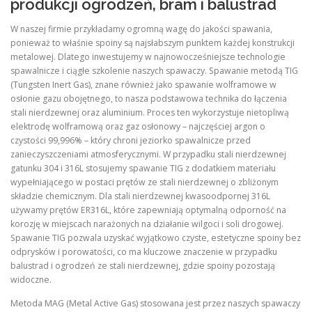
produkcji ogrodzeń, bram i balustrad
W naszej firmie przykładamy ogromną wagę do jakości spawania,
ponieważ to właśnie spoiny są najsłabszym punktem każdej konstrukcji
metalowej. Dlatego inwestujemy w najnowocześniejsze technologie
spawalnicze i ciągłe szkolenie naszych spawaczy. Spawanie metodą TIG
(Tungsten Inert Gas), znane również jako spawanie wolframowe w
osłonie gazu obojętnego, to nasza podstawowa technika do łączenia
stali nierdzewnej oraz aluminium. Proces ten wykorzystuje nietopliwą
elektrodę wolframową oraz gaz osłonowy – najczęściej argon o
czystości 99,996% – który chroni jeziorko spawalnicze przed
zanieczyszczeniami atmosferycznymi. W przypadku stali nierdzewnej
gatunku 304 i 316L stosujemy spawanie TIG z dodatkiem materiału
wypełniającego w postaci prętów ze stali nierdzewnej o zbliżonym
składzie chemicznym. Dla stali nierdzewnej kwasoodpornej 316L
używamy prętów ER316L, które zapewniają optymalną odporność na
korozję w miejscach narażonych na działanie wilgoci i soli drogowej.
Spawanie TIG pozwala uzyskać wyjątkowo czyste, estetyczne spoiny bez
odprysków i porowatości, co ma kluczowe znaczenie w przypadku
balustrad i ogrodzeń ze stali nierdzewnej, gdzie spoiny pozostają
widoczne.
Metoda MAG (Metal Active Gas) stosowana jest przez naszych spawaczy