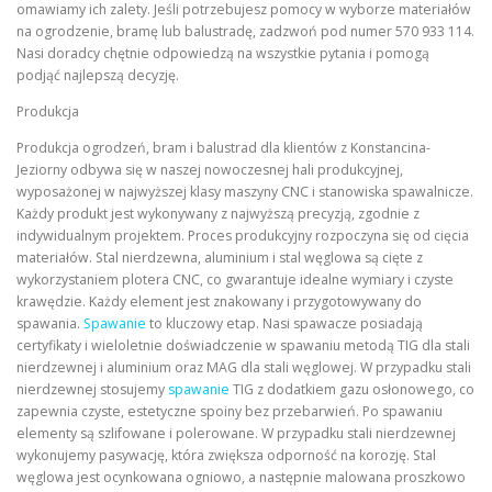
omawiamy ich zalety. Jeśli potrzebujesz pomocy w wyborze materiałów
na ogrodzenie, bramę lub balustradę, zadzwoń pod numer 570 933 114.
Nasi doradcy chętnie odpowiedzą na wszystkie pytania i pomogą
podjąć najlepszą decyzję.
Produkcja
Produkcja ogrodzeń, bram i balustrad dla klientów z Konstancina-
Jeziorny odbywa się w naszej nowoczesnej hali produkcyjnej,
wyposażonej w najwyższej klasy maszyny CNC i stanowiska spawalnicze.
Każdy produkt jest wykonywany z najwyższą precyzją, zgodnie z
indywidualnym projektem. Proces produkcyjny rozpoczyna się od cięcia
materiałów. Stal nierdzewna, aluminium i stal węglowa są cięte z
wykorzystaniem plotera CNC, co gwarantuje idealne wymiary i czyste
krawędzie. Każdy element jest znakowany i przygotowywany do
spawania.
Spawanie
to kluczowy etap. Nasi spawacze posiadają
certyfikaty i wieloletnie doświadczenie w spawaniu metodą TIG dla stali
nierdzewnej i aluminium oraz MAG dla stali węglowej. W przypadku stali
nierdzewnej stosujemy
spawanie
TIG z dodatkiem gazu osłonowego, co
zapewnia czyste, estetyczne spoiny bez przebarwień. Po spawaniu
elementy są szlifowane i polerowane. W przypadku stali nierdzewnej
wykonujemy pasywację, która zwiększa odporność na korozję. Stal
węglowa jest ocynkowana ogniowo, a następnie malowana proszkowo