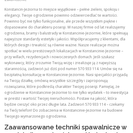
Konstancin-Jeziorna to miejsce wyjątkowe – pełne zieleni, spokoju i
elegancji. Twoje ogrodzenie powinno odzwierciedlać te wartości.
Powinno być nie tylko funkcjonalne, ale przede wszystkim piękne i
dopasowane do charakteru posesji. W naszej firmie od lat realizujemy
ogrodzenia, bramy i balustrady w Konstancinie-Jeziornie, które spełniają
najwyższe standardy estetyki i jakości. Współpracujemy z klientami, dla
których design i trwałość są równie ważne. Nasze realizacje można
spotkać w wielu prestiżowych lokalizacjach w Konstancinie-Jeziornie –
przy willach, rezydencjach i nowoczesnych domach. Jeśli szukasz
wykonawcy, który zrozumie Twoją wizję i zrealizuje ją z najwyższą
starannością, zadzwoń już dziś pod numer 570 933 114. Umów się na
bezpłatną konsultację w Konstancinie-Jeziornie. Nasi specjaliści przyjadą
na Twoją działkę, omówią wszystkie szczegóły i zaproponują
rozwiązania, które podkreślą charakter Twojej posesji. Pamiętaj, że
ogrodzenie w Konstancinie-Jeziornie to nie tylko wydatek – to inwestycja
w prestiż i wartość Twojej nieruchomości. Postaw na jakość, która
będzie cieszyć oko przez długie lata. Zadzwoń 570 933 114 – czekamy
na Twój telefon! Do zobaczenia w Konstancinie-Jeziornie na budowie
Twojego wymarzonego ogrodzenia.
Zaawansowane techniki spawalnicze w