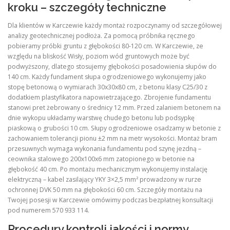
kroku – szczegóły techniczne
Dla klientów w Karczewie każdy montaż rozpoczynamy od szczegółowej
analizy geotechnicznej podłoża. Za pomocą próbnika ręcznego
pobieramy próbki gruntu z głębokości 80-120 cm. W Karczewie, ze
względu na bliskość Wisły, poziom wód gruntowych może być
podwyższony, dlatego stosujemy głębokości posadowienia słupów do
140 cm. Każdy fundament słupa ogrodzeniowego wykonujemy jako
stopę betonową o wymiarach 30x30x80 cm, z betonu klasy C25/30 z
dodatkiem plastyfikatora napowietrzającego. Zbrojenie fundamentu
stanowi pret żebrowany o średnicy 12 mm. Przed zalaniem betonem na
dnie wykopu układamy warstwę chudego betonu lub podsypkę
piaskową o grubości 10 cm. Słupy ogrodzeniowe osadzamy w betonie z
zachowaniem tolerancji pionu ±2 mm na metr wysokości. Montaż bram
przesuwnych wymaga wykonania fundamentu pod szynę jezdną –
ceownika stalowego 200x100x6 mm zatopionego w betonie na
głębokość 40 cm. Po montażu mechanicznym wykonujemy instalację
elektryczną – kabel zasilający YKY 3×2,5 mm² prowadzony w rurze
ochronnej DVK 50 mm na głębokości 60 cm. Szczegóły montażu na
Twojej posesji w Karczewie omówimy podczas bezpłatnej konsultacji
pod numerem 570 933 114.
Procedury kontroli jakości i normy