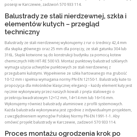
posesji w Karczewie, zadzwoń 570 933 114.
Balustrady ze stali nierdzewnej, szkła i
elementów kutych – przegląd
techniczny
Balustrady ze stali nierdzewnej wykonujemy z rur o średnicy 42,4 mm
dla słupka głównego oraz 25 mm dla poręczy, ze stali gatunku 304 lub
316L. Słupki kotwione są do konstrukcji budynku za pomocą kotew
chemicznych Hilti HIT-RE 500 V3. Montaż punktowy balustrad szklanych
wymaga użycia uchwytów punktowych ze stali nierdzewnej z
przegubami kulistymi. Wypełnienie ze szkła hartowanego ma grubość
10-12 mm i spełnia wymagania normy PN-EN 12150-1. Balustrady kute to
propozycja dla miłośników klasycznej elegancji – każdy element kuty jest
ręcznie wykonywany przez naszych kowali z pręta stalowego o
przekroju kwadratowym 12×12 mm, 14×14 mm lub 16×16 mm.
Wykonujemy również balustrady aluminiowe z profili systemowych.
Każda balustrada wykonywana jest zgodnie z indywidualnym projektem,
z uwzględnieniem wymogów Polskiej Normy PN-EN 1991-1-1. Aby
omówić projekt balustrady w Karczewie, zadzwoń 570 933 114.
Proces montażu ogrodzenia krok po