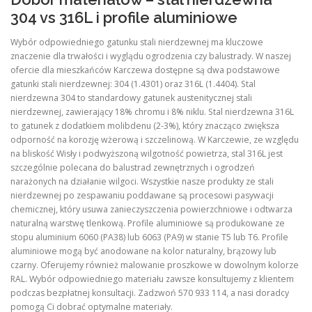
304 vs 316L i profile aluminiowe
Wybór odpowiedniego gatunku stali nierdzewnej ma kluczowe
znaczenie dla trwałości i wyglądu ogrodzenia czy balustrady. W naszej
ofercie dla mieszkańców Karczewa dostępne są dwa podstawowe
gatunki stali nierdzewnej: 304 (1.4301) oraz 316L (1.4404). Stal
nierdzewna 304 to standardowy gatunek austenitycznej stali
nierdzewnej, zawierający 18% chromu i 8% niklu. Stal nierdzewna 316L
to gatunek z dodatkiem molibdenu (2-3%), który znacząco zwiększa
odporność na korozję wżerową i szczelinową. W Karczewie, ze względu
na bliskość Wisły i podwyższoną wilgotność powietrza, stal 316L jest
szczególnie polecana do balustrad zewnętrznych i ogrodzeń
narażonych na działanie wilgoci. Wszystkie nasze produkty ze stali
nierdzewnej po zespawaniu poddawane są procesowi pasywacji
chemicznej, który usuwa zanieczyszczenia powierzchniowe i odtwarza
naturalną warstwę tlenkową. Profile aluminiowe są produkowane ze
stopu aluminium 6060 (PA38) lub 6063 (PA9) w stanie T5 lub T6. Profile
aluminiowe mogą być anodowane na kolor naturalny, brązowy lub
czarny. Oferujemy również malowanie proszkowe w dowolnym kolorze
RAL. Wybór odpowiedniego materiału zawsze konsultujemy z klientem
podczas bezpłatnej konsultacji. Zadzwoń 570 933 114, a nasi doradcy
pomogą Ci dobrać optymalne materiały.