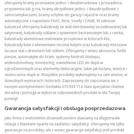
oferujemy bramy przesuwne jedno- i dwukierunkowe z prowadnica
przyziemna lub g rna, bramy skrzydlowe jedno- i dwuskrzydlowe z
samozamykaczami, bramy uchylne do garazy i wjazd w oraz bramy
automatyczne z napedami FAAC, Nice, Somfy i CAME. W zakresie
balustrad oferujemy balustrady ze stali nierdzewnej szczotkowanej lub
satynowej, balustrady szklane z systemem bezramowym lub z ramka,
balustrady aluminiowe malowane proszkowo w kolorach RAL,
balustrady kute z elementami recznie kutymi oraz balustrady mieszane
laczace stal z drewnem lub szklem. Oferujemy r wniez akcesoria: furtki
piesze, automatyke do bram, systemy kontroli dostepu,
wideodomofony, monitoring, oswietlenie LED do slupk w
ogrodzeniowych oraz elementy dekoracyjne, takie jak kurtyny, wience i
zwienczenia slupk w. Wszystkie produkty wykonujemy na zam wienie, w
dowolnych wymiarach i kolorach. Zapraszamy do zapoznania sie z
naszym asortymentem i kontaktu 570 933 114. Nasi specjalisci chetnie
doradza i pomoga w wyborze odpowiednich produkt w dla Twojej
posesji!
Gwarancja satysfakcji i obsluga posprzedazowa
Jako firma z wieloletnim doswiadczeniem stawiamy na dlugotrwale
relacje z klientami oparte na zaufaniu i satysfakcji. Oferujemy nie tylko
gwarancje na produkty, ale r wniez gwarancje satysfakcji jesli produkt