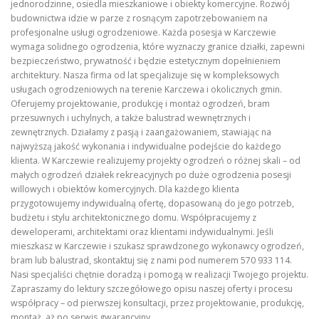
jednorodzinne, osiedla mieszkaniowe i obiekty komercyjne. Rozwój
budownictwa idzie w parze z rosnącym zapotrzebowaniem na
profesjonalne usługi ogrodzeniowe. Każda posesja w Karczewie
wymaga solidnego ogrodzenia, które wyznaczy granice działki, zapewni
bezpieczeństwo, prywatność i będzie estetycznym dopełnieniem
architektury. Nasza firma od lat specjalizuje się w kompleksowych
usługach ogrodzeniowych na terenie Karczewa i okolicznych gmin.
Oferujemy projektowanie, produkcję i montaż ogrodzeń, bram
przesuwnych i uchylnych, a także balustrad wewnętrznych i
zewnętrznych. Działamy z pasją i zaangażowaniem, stawiając na
najwyższą jakość wykonania i indywidualne podejście do każdego
klienta. W Karczewie realizujemy projekty ogrodzeń o różnej skali – od
małych ogrodzeń działek rekreacyjnych po duże ogrodzenia posesji
willowych i obiektów komercyjnych. Dla każdego klienta
przygotowujemy indywidualną ofertę, dopasowaną do jego potrzeb,
budżetu i stylu architektonicznego domu. Współpracujemy z
deweloperami, architektami oraz klientami indywidualnymi. Jeśli
mieszkasz w Karczewie i szukasz sprawdzonego wykonawcy ogrodzeń,
bram lub balustrad, skontaktuj się z nami pod numerem 570 933 114.
Nasi specjaliści chętnie doradzą i pomogą w realizacji Twojego projektu.
Zapraszamy do lektury szczegółowego opisu naszej oferty i procesu
współpracy – od pierwszej konsultacji, przez projektowanie, produkcję,
montaż, aż po serwis gwarancyjny.