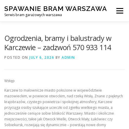
Skip
SPAWANIE BRAM WARSZAWA
to
Menu
content
Serwis bram garażowych warszawa
SPAWANIE BRAM GARAŻOWYCH I OGRODZEŃ WARSZAWA
Ogrodzenia, bramy i balustrady w
Karczewie – zadzwoń 570 933 114
AWARYJNE OTWIERANIE BRAM
BLOG
KONTAKT
POSTED ON
JULY 6, 2026
BY
ADMIN
Wstęp
Karczew to malownicze miasto położone w województwie
mazowieckim, w powiecie otwockim, nad rzeką Wisłą. Znane z pięknych
krajobrazów, czystego powietrza i spokojnej atmosfery, Karczew
przyciąga osoby szukające ucieczki od zgiełku wielkiego miasta, a
jednocześnie ceniące sobie bliskość Warszawy. Miasto i okoliczne
miejscowości, takie jak Otwock Wielki, Otwock Mały, Łukówiec czy
Sobiekursk, rozwijają się dynamicznie – powstają nowe domy