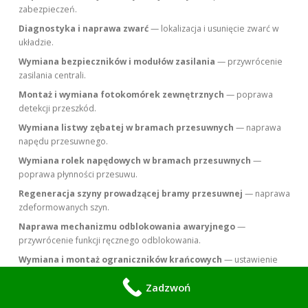
zabezpieczeń.
Diagnostyka i naprawa zwarć
— lokalizacja i usunięcie zwarć w
układzie.
Wymiana bezpieczników i modułów zasilania
— przywrócenie
zasilania centrali.
Montaż i wymiana fotokomórek zewnętrznych
— poprawa
detekcji przeszkód.
Wymiana listwy zębatej w bramach przesuwnych
— naprawa
napędu przesuwnego.
Wymiana rolek napędowych w bramach przesuwnych
—
poprawa płynności przesuwu.
Regeneracja szyny prowadzącej bramy przesuwnej
— naprawa
zdeformowanych szyn.
Naprawa mechanizmu odblokowania awaryjnego
—
przywrócenie funkcji ręcznego odblokowania.
Wymiana i montaż ograniczników krańcowych
— ustawienie
punktów otwarcia i zamknięcia.
Zadzwoń
Kalibracja siły napędu
— dostosowanie siły do masy bramy i
zabezpieczeń.