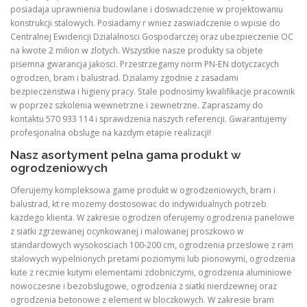
posiadaja uprawnienia budowlane i doswiadczenie w projektowaniu
konstrukcji stalowych. Posiadamy r wniez zaswiadczenie o wpisie do
Centralnej Ewidencji Dzialalnosci Gospodarczej oraz ubezpieczenie OC
na kwote 2 milion w zlotych. Wszystkie nasze produkty sa objete
pisemna gwarancja jakosci. Przestrzegamy norm PN-EN dotyczacych
ogrodzen, bram i balustrad. Dzialamy zgodnie z zasadami
bezpieczenstwa i higieny pracy. Stale podnosimy kwalifikacje pracownik
w poprzez szkolenia wewnetrzne i zewnetrzne. Zapraszamy do
kontaktu 570 933 114 i sprawdzenia naszych referencji. Gwarantujemy
profesjonalna obsluge na kazdym etapie realizacji!
Nasz asortyment pelna gama produkt w
ogrodzeniowych
Oferujemy kompleksowa game produkt w ogrodzeniowych, bram i
balustrad, kt re mozemy dostosowac do indywidualnych potrzeb
kazdego klienta. W zakresie ogrodzen oferujemy ogrodzenia panelowe
z siatki zgrzewanej ocynkowanej i malowanej proszkowo w
standardowych wysokosciach 100-200 cm, ogrodzenia przeslowe z ram
stalowych wypelnionych pretami poziomymi lub pionowymi, ogrodzenia
kute z recznie kutymi elementami zdobniczymi, ogrodzenia aluminiowe
nowoczesne i bezobslugowe, ogrodzenia z siatki nierdzewnej oraz
ogrodzenia betonowe z element w bloczkowych. W zakresie bram