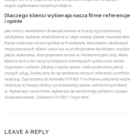
etapie uzytkowania naszych produkt w.
Dlaczego klienci wybieraja nasza firme referencje
i opinie
Jako firma z wieloletnim doswiadczeniem w branzy ogrodzeniowej
zdobylismy zaufanie setek klient w w calym wojew dztwie mazowieckim.
Nasze realizacje mozna spotkac w Pruszkowie, Warszawie i okolicznych
miejscowosciach. Klienci cenia nas za profesjonalne doradztwo, wysoka
jakosc wykonania, dotrzymywanie termin w i konkurencyjne ceny. Wielu
klient w wraca do nas przy kolejnych inwestycjach i poleca nas swoim
znajomym i rodzinie. Dbamy o kazda opinie i stale podnosimy jakosc
naszych uslug. Zachecamy do sprawdzenia naszych referencji i portfolio
realizacji. Zapraszamy do kontaktu 570 933 114 chetnie pokazemy nasze
realizacje w Twojej okolicy i przedstawimy opinie zadowolonych klient
w. Wybierajac nasza firme, wybierasz sprawdzonego partnera z pasja i
doswiadczeniem. Zadzwon 570 933 114 juz dzis!
LEAVE A REPLY