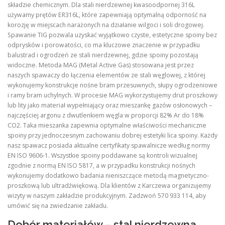
składzie chemicznym. Dla stali nierdzewnej kwasoodpornej 316L
używamy prętów ER316L, które zapewniają optymalną odporność na
korozję w miejscach narażonych na działanie wilgoci i soli drogowej.
Spawanie TIG pozwala uzyskać wyjątkowo czyste, estetyczne spoiny bez
odprysków i porowatości, co ma kluczowe znaczenie w przypadku
balustrad i ogrodzeń ze stali nierdzewnej, gdzie spoiny pozostają
widoczne. Metoda MAG (Metal Active Gas) stosowana jest przez
naszych spawaczy do łączenia elementów ze stali węglowej, z której
wykonujemy konstrukcje nośne bram przesuwnych, słupy ogrodzeniowe
i ramy bram uchylnych. W procesie MAG wykorzystujemy drut proszkowy
lub lity jako materiał wypełniający oraz mieszankę gazów osłonowych –
najczęściej argonu z dwutlenkiem węgla w proporcji 82% Ar do 18%
CO2. Taka mieszanka zapewnia optymalne właściwości mechaniczne
spoiny przy jednoczesnym zachowaniu dobrej estetyki lica spoiny. Każdy
nasz spawacz posiada aktualne certyfikaty spawalnicze według normy
EN ISO 9606-1. Wszystkie spoiny poddawane są kontroli wizualnej
zgodnie z normą EN ISO 5817, a w przypadku konstrukcji nośnych
wykonujemy dodatkowo badania nieniszczące metodą magnetyczno-
proszkową lub ultradźwiękową. Dla klientów z Karczewa organizujemy
wizyty w naszym zakładzie produkcyjnym. Zadzwoń 570 933 114, aby
umówić się na zwiedzanie zakładu.
Dobór materiałów – stal nierdzewna