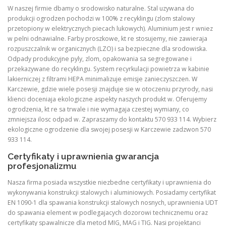
W naszej firmie dbamy o srodowisko naturalne. Stal uzywana do
produkcji ogrodzen pochodzi w 100% z recyklingu (zlom stalowy
przetopiony w elektrycznych piecach lukowych). Aluminium jest r wniez
w pelni odnawialne. Farby proszkowe, kt re stosujemy, nie zawieraja
rozpuszczalnik w organicznych (LZO) i sa bezpieczne dla srodowiska.
Odpady produkcyjne pyly, zlom, opakowania sa segregowane i
przekazywane do recyklingu. System recyrkulacji powietrza w kabinie
lakierniczej z filtrami HEPA minimalizuje emisje zanieczyszczen. W
Karczewie, gdzie wiele posesji znajduje sie w otoczeniu przyrody, nasi
klienci doceniaja ekologiczne aspekty naszych produkt w. Oferujemy
ogrodzenia, kt re sa trwale i nie wymagaja czestej wymiany, co
zmniejsza ilosc odpad w. Zapraszamy do kontaktu 570 933 114. Wybierz
ekologiczne ogrodzenie dla swojej posesji w Karczewie zadzwon 570
933 114.
Certyfikaty i uprawnienia gwarancja
profesjonalizmu
Nasza firma posiada wszystkie niezbedne certyfikaty i uprawnienia do
wykonywania konstrukcji stalowych i aluminiowych. Posiadamy certyfikat
EN 1090-1 dla spawania konstrukcji stalowych nosnych, uprawnienia UDT
do spawania element w podlegajacych dozorowi technicznemu oraz
certyfikaty spawalnicze dla metod MIG, MAG i TIG. Nasi projektanci