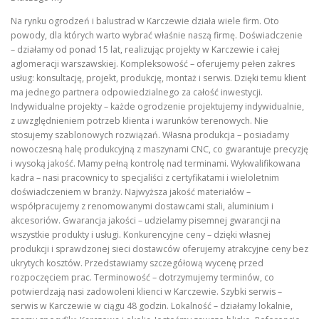
Na rynku ogrodzeń i balustrad w Karczewie działa wiele firm. Oto
powody, dla których warto wybrać właśnie naszą firmę. Doświadczenie
– działamy od ponad 15 lat, realizując projekty w Karczewie i całej
aglomeracji warszawskiej. Kompleksowość – oferujemy pełen zakres
usług: konsultację, projekt, produkcję, montaż i serwis. Dzięki temu klient
ma jednego partnera odpowiedzialnego za całość inwestycji.
Indywidualne projekty – każde ogrodzenie projektujemy indywidualnie,
z uwzględnieniem potrzeb klienta i warunków terenowych. Nie
stosujemy szablonowych rozwiązań. Własna produkcja – posiadamy
nowoczesną halę produkcyjną z maszynami CNC, co gwarantuje precyzję
i wysoką jakość. Mamy pełną kontrolę nad terminami. Wykwalifikowana
kadra – nasi pracownicy to specjaliści z certyfikatami i wieloletnim
doświadczeniem w branży. Najwyższa jakość materiałów –
współpracujemy z renomowanymi dostawcami stali, aluminium i
akcesoriów. Gwarancja jakości – udzielamy pisemnej gwarancji na
wszystkie produkty i usługi. Konkurencyjne ceny – dzięki własnej
produkcji i sprawdzonej sieci dostawców oferujemy atrakcyjne ceny bez
ukrytych kosztów. Przedstawiamy szczegółową wycenę przed
rozpoczęciem prac. Terminowość – dotrzymujemy terminów, co
potwierdzają nasi zadowoleni klienci w Karczewie. Szybki serwis –
serwis w Karczewie w ciągu 48 godzin. Lokalność – działamy lokalnie,