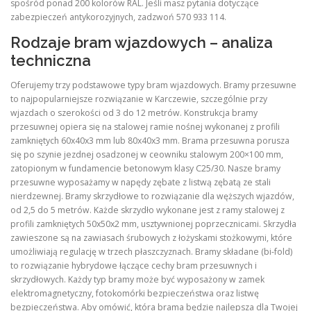
spośród ponad 200 kolorów RAL. Jeśli masz pytania dotyczące
zabezpieczeń antykorozyjnych, zadzwoń 570 933 114.
Rodzaje bram wjazdowych – analiza
techniczna
Oferujemy trzy podstawowe typy bram wjazdowych. Bramy przesuwne
to najpopularniejsze rozwiązanie w Karczewie, szczególnie przy
wjazdach o szerokości od 3 do 12 metrów. Konstrukcja bramy
przesuwnej opiera się na stalowej ramie nośnej wykonanej z profili
zamkniętych 60x40x3 mm lub 80x40x3 mm. Brama przesuwna porusza
się po szynie jezdnej osadzonej w ceowniku stalowym 200×100 mm,
zatopionym w fundamencie betonowym klasy C25/30. Nasze bramy
przesuwne wyposażamy w napędy zębate z listwą zębatą ze stali
nierdzewnej. Bramy skrzydłowe to rozwiązanie dla węższych wjazdów,
od 2,5 do 5 metrów. Każde skrzydło wykonane jest z ramy stalowej z
profili zamkniętych 50x50x2 mm, usztywnionej poprzecznicami. Skrzydła
zawieszone są na zawiasach śrubowych z łożyskami stożkowymi, które
umożliwiają regulację w trzech płaszczyznach. Bramy składane (bi-fold)
to rozwiązanie hybrydowe łączące cechy bram przesuwnych i
skrzydłowych. Każdy typ bramy może być wyposażony w zamek
elektromagnetyczny, fotokomórki bezpieczeństwa oraz listwę
bezpieczeństwa. Aby omówić, która brama będzie najlepsza dla Twojej