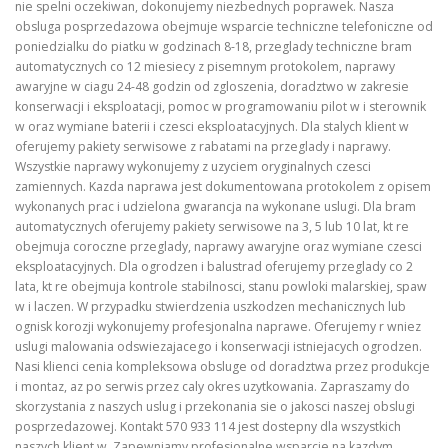
nie spelni oczekiwan, dokonujemy niezbednych poprawek. Nasza
obsluga posprzedazowa obejmuje wsparcie techniczne telefoniczne od
poniedzialku do piatku w godzinach 8-18, przeglady techniczne bram
automatycznych co 12 miesiecy z pisemnym protokolem, naprawy
awaryjne w ciagu 24-48 godzin od zgloszenia, doradztwo w zakresie
konserwacji i eksploatacji, pomoc w programowaniu pilot w i sterownik
w oraz wymiane baterii i czesci eksploatacyjnych. Dla stalych klient w
oferujemy pakiety serwisowe z rabatami na przeglady i naprawy.
Wszystkie naprawy wykonujemy z uzyciem oryginalnych czesci
zamiennych. Kazda naprawa jest dokumentowana protokolem z opisem
wykonanych prac i udzielona gwarancja na wykonane uslugi. Dla bram
automatycznych oferujemy pakiety serwisowe na 3, 5 lub 10 lat, kt re
obejmuja coroczne przeglady, naprawy awaryjne oraz wymiane czesci
eksploatacyjnych. Dla ogrodzen i balustrad oferujemy przeglady co 2
lata, kt re obejmuja kontrole stabilnosci, stanu powloki malarskiej, spaw
w i laczen. W przypadku stwierdzenia uszkodzen mechanicznych lub
ognisk korozji wykonujemy profesjonalna naprawe. Oferujemy r wniez
uslugi malowania odswiezajacego i konserwacji istniejacych ogrodzen.
Nasi klienci cenia kompleksowa obsluge od doradztwa przez produkcje
i montaz, az po serwis przez caly okres uzytkowania. Zapraszamy do
skorzystania z naszych uslug i przekonania sie o jakosci naszej obslugi
posprzedazowej. Kontakt 570 933 114 jest dostepny dla wszystkich
naszych klient w. Zapewniamy profesjonalne wsparcie na kazdym