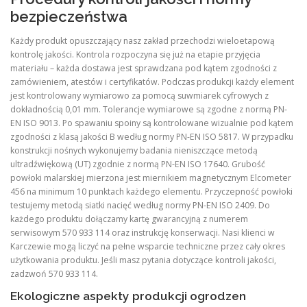
bezpieczeństwa
Każdy produkt opuszczający nasz zakład przechodzi wieloetapową
kontrolę jakości. Kontrola rozpoczyna się już na etapie przyjęcia
materiału – każda dostawa jest sprawdzana pod kątem zgodności z
zamówieniem, atestów i certyfikatów. Podczas produkcji każdy element
jest kontrolowany wymiarowo za pomocą suwmiarek cyfrowych z
dokładnością 0,01 mm. Tolerancje wymiarowe są zgodne z normą PN-
EN ISO 9013. Po spawaniu spoiny są kontrolowane wizualnie pod kątem
zgodności z klasą jakości B według normy PN-EN ISO 5817. W przypadku
konstrukcji nośnych wykonujemy badania nieniszczące metodą
ultradźwiękową (UT) zgodnie z normą PN-EN ISO 17640. Grubość
powłoki malarskiej mierzona jest miernikiem magnetycznym Elcometer
456 na minimum 10 punktach każdego elementu. Przyczepność powłoki
testujemy metodą siatki nacięć według normy PN-EN ISO 2409. Do
każdego produktu dołączamy kartę gwarancyjną z numerem
serwisowym 570 933 114 oraz instrukcję konserwacji. Nasi klienci w
Karczewie mogą liczyć na pełne wsparcie techniczne przez cały okres
użytkowania produktu. Jeśli masz pytania dotyczące kontroli jakości,
zadzwoń 570 933 114.
Ekologiczne aspekty produkcji ogrodzen