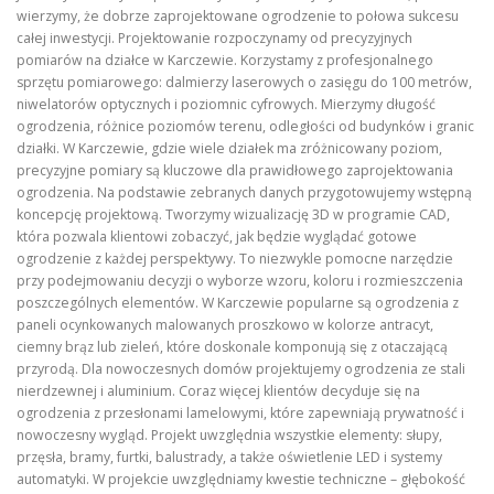
wierzymy, że dobrze zaprojektowane ogrodzenie to połowa sukcesu
całej inwestycji. Projektowanie rozpoczynamy od precyzyjnych
pomiarów na działce w Karczewie. Korzystamy z profesjonalnego
sprzętu pomiarowego: dalmierzy laserowych o zasięgu do 100 metrów,
niwelatorów optycznych i poziomnic cyfrowych. Mierzymy długość
ogrodzenia, różnice poziomów terenu, odległości od budynków i granic
działki. W Karczewie, gdzie wiele działek ma zróżnicowany poziom,
precyzyjne pomiary są kluczowe dla prawidłowego zaprojektowania
ogrodzenia. Na podstawie zebranych danych przygotowujemy wstępną
koncepcję projektową. Tworzymy wizualizację 3D w programie CAD,
która pozwala klientowi zobaczyć, jak będzie wyglądać gotowe
ogrodzenie z każdej perspektywy. To niezwykle pomocne narzędzie
przy podejmowaniu decyzji o wyborze wzoru, koloru i rozmieszczenia
poszczególnych elementów. W Karczewie popularne są ogrodzenia z
paneli ocynkowanych malowanych proszkowo w kolorze antracyt,
ciemny brąz lub zieleń, które doskonale komponują się z otaczającą
przyrodą. Dla nowoczesnych domów projektujemy ogrodzenia ze stali
nierdzewnej i aluminium. Coraz więcej klientów decyduje się na
ogrodzenia z przesłonami lamelowymi, które zapewniają prywatność i
nowoczesny wygląd. Projekt uwzględnia wszystkie elementy: słupy,
przęsła, bramy, furtki, balustrady, a także oświetlenie LED i systemy
automatyki. W projekcie uwzględniamy kwestie techniczne – głębokość