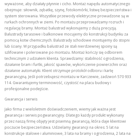
wyważone, aby działały płynnie i cicho. Montaż napędu automatycznego
obejmuje: siłownik, zębatkę, szynę, fotokomórki, listwę bezpieczeństwa i
system sterowania. Wszystkie przewody elektryczne prowadzone są w
rurkach ochronnych w ziemi. Po montażu przeprowadzamy rozruch i
regulację bramy. Montaż balustrad wykonujemy z dużą precyzją.
Balustrady tarasowe i balkonowe mocujemy do konstrukcji budynku za
pomocą kotw chemicznych. Balustrady schodowe montujemy do stopni
lub ściany. W przypadku balustrad ze stali nierdzewnej spoiny są
szlifowane i polerowane po montażu. Montaż kończy się odbiorem
technicznym z udziałem klienta. Sprawdzamy: stabilność ogrodzenia,
działanie bram i furtki, jakość spawów, wykończenie powierzchni oraz
działanie automatyki. Klient otrzymuje protokół odbioru i kartę
gwarancyjną. Jeśli potrzebujesz montażu w Karczewie, zadzwoń 570 933
114. Gwarantujemy terminowość, czystość na placu budowy i
profesjonalne podejście.
Gwarancja i serwis
Jako firma z wieloletnim doświadczeniem, wiemy jak ważna jest
gwarancja i serwis pogwarancyjny. Dlatego każdy produkt wykonany
przez naszą firmę objęty jest pisemną gwarancją, która daje klientowi
poczucie bezpieczeństwa. Udzielamy gwarancji na okres: 5 lat na
konstrukcje stalowe i aluminiowe, 3 lata na bramy i ogrodzenia, 2 lata na