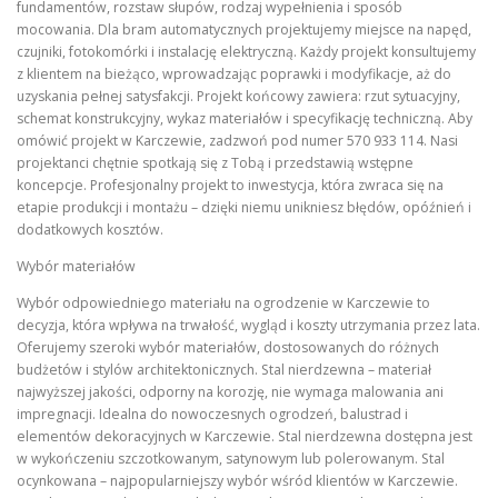
fundamentów, rozstaw słupów, rodzaj wypełnienia i sposób
mocowania. Dla bram automatycznych projektujemy miejsce na napęd,
czujniki, fotokomórki i instalację elektryczną. Każdy projekt konsultujemy
z klientem na bieżąco, wprowadzając poprawki i modyfikacje, aż do
uzyskania pełnej satysfakcji. Projekt końcowy zawiera: rzut sytuacyjny,
schemat konstrukcyjny, wykaz materiałów i specyfikację techniczną. Aby
omówić projekt w Karczewie, zadzwoń pod numer 570 933 114. Nasi
projektanci chętnie spotkają się z Tobą i przedstawią wstępne
koncepcje. Profesjonalny projekt to inwestycja, która zwraca się na
etapie produkcji i montażu – dzięki niemu unikniesz błędów, opóźnień i
dodatkowych kosztów.
Wybór materiałów
Wybór odpowiedniego materiału na ogrodzenie w Karczewie to
decyzja, która wpływa na trwałość, wygląd i koszty utrzymania przez lata.
Oferujemy szeroki wybór materiałów, dostosowanych do różnych
budżetów i stylów architektonicznych. Stal nierdzewna – materiał
najwyższej jakości, odporny na korozję, nie wymaga malowania ani
impregnacji. Idealna do nowoczesnych ogrodzeń, balustrad i
elementów dekoracyjnych w Karczewie. Stal nierdzewna dostępna jest
w wykończeniu szczotkowanym, satynowym lub polerowanym. Stal
ocynkowana – najpopularniejszy wybór wśród klientów w Karczewie.