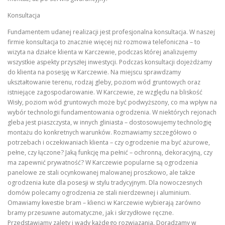
Konsultacja
Fundamentem udanej realizacji jest profesjonalna konsultacja. W naszej
firmie konsultacja to znacznie więcej niż rozmowa telefoniczna – to
wizyta na działce klienta w Karczewie, podczas której analizujemy
wszystkie aspekty przyszłej inwestycji. Podczas konsultacji dojeżdżamy
do klienta na posesję w Karczewie. Na miejscu sprawdzamy
ukształtowanie terenu, rodzaj gleby, poziom wód gruntowych oraz
istniejące zagospodarowanie. W Karczewie, ze względu na bliskość
Wisły, poziom wód gruntowych może być podwyższony, co ma wpływ na
wybór technologii fundamentowania ogrodzenia. W niektórych rejonach
gleba jest piaszczysta, w innych gliniasta – dostosowujemy technologię
montażu do konkretnych warunków. Rozmawiamy szczegółowo o
potrzebach i oczekiwaniach klienta – czy ogrodzenie ma być ażurowe,
pełne, czy łączone? Jaką funkcję ma pełnić – ochronną, dekoracyjną, czy
ma zapewnić prywatność? W Karczewie popularne są ogrodzenia
panelowe ze stali ocynkowanej malowanej proszkowo, ale także
ogrodzenia kute dla posesji w stylu tradycyjnym. Dla nowoczesnych
domów polecamy ogrodzenia ze stali nierdzewnej i aluminium.
Omawiamy kwestie bram – klienci w Karczewie wybierają zarówno
bramy przesuwne automatyczne, jak i skrzydłowe ręczne.
Przedstawiamy zalety i wady każdego rozwiązania. Doradzamy w