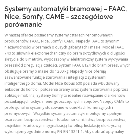
Systemy automatyki bramowej – FAAC,
Nice, Somfy, CAME – szczegółowe
porównanie
W naszej ofercie posiadamy systemy czterech renomowanych
producentów: FAAC, Nice, Somfy i CAME. Napędy FAAC to synonim
niezawodności w bramach o dużych gabarytach i masie. Model FAAC
740 to siłownik elektromechaniczny do bram skrzydłowych o długości
skrzydła do 8 metrów, wyposażony w elektroniczny system wykrywania
przeszkód z regulacją czułości. System FAAC E124 do bram przesuwnych
obsługuje bramy o masie do 1200 kg. Napędy Nice oferują
zaawansowane funkcje sterowania i integracji z systemami
inteligentnego domu. Model Nice Robus 600 posiada wbudowany
enkoder do kontroli położenia bramy oraz system sterowania poprzez
aplikację mobilną. Systemy Somfy to idealne rozwiązanie dla klientów
poszukujących cichych i energooszczędnych napędów. Napędy CAME to
profesjonalne systemy stosowane w obiektach komercyjnych i
przemysłowych. Wszystkie systemy automatyki montujemy z pełnym
osprzętem bezpieczeństwa – fotokomórkami, listwą bezpieczeństwa,
czujnikiem krańcowym i sygnalizacją świetlną. Instalację elektryczną
wykonujemy zgodnie z normą PN-EN 13241-1. Aby dobrać optymalny