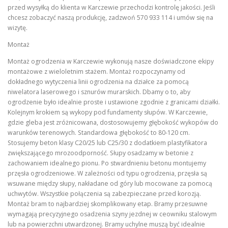
przed wysyłką do klienta w Karczewie przechodzi kontrolę jakości. Jeśli
chcesz zobaczyć naszą produkcję, zadzwoń 570 933 114 i umów się na
wizytę.
Montaż
Montaż ogrodzenia w Karczewie wykonują nasze doświadczone ekipy
montażowe z wieloletnim stażem. Montaż rozpoczynamy od
dokładnego wytyczenia linii ogrodzenia na działce za pomocą
niwelatora laserowego i sznurów murarskich. Dbamy o to, aby
ogrodzenie było idealnie proste i ustawione zgodnie z granicami działki.
Kolejnym krokiem są wykopy pod fundamenty słupów. W Karczewie,
gdzie gleba jest zróżnicowana, dostosowujemy głębokość wykopów do
warunków terenowych. Standardowa głębokość to 80-120 cm.
Stosujemy beton klasy C20/25 lub C25/30 z dodatkiem plastyfikatora
zwiększającego mrozoodporność. Słupy osadzamy w betonie z
zachowaniem idealnego pionu. Po stwardnieniu betonu montujemy
przęsła ogrodzeniowe. W zależności od typu ogrodzenia, przęsła są
wsuwane między słupy, nakładane od góry lub mocowane za pomocą
uchwytów. Wszystkie połączenia są zabezpieczane przed korozją.
Montaż bram to najbardziej skomplikowany etap. Bramy przesuwne
wymagają precyzyjnego osadzenia szyny jezdnej w ceowniku stalowym
lub na powierzchni utwardzonej. Bramy uchylne muszą być idealnie