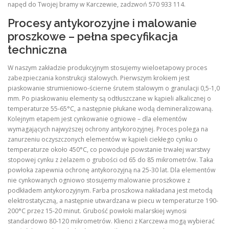
napęd do Twojej bramy w Karczewie, zadzwoń 570 933 114.
Procesy antykorozyjne i malowanie
proszkowe – pełna specyfikacja
techniczna
W naszym zakładzie produkcyjnym stosujemy wieloetapowy proces
zabezpieczania konstrukcji stalowych. Pierwszym krokiem jest
piaskowanie strumieniowo-ścierne śrutem stalowym o granulacji 0,5-1,0
mm. Po piaskowaniu elementy są odtłuszczane w kąpieli alkalicznej o
temperaturze 55-65°C, a następnie płukane wodą demineralizowaną.
Kolejnym etapem jest cynkowanie ogniowe – dla elementów
wymagających najwyższej ochrony antykorozyjnej. Proces polega na
zanurzeniu oczyszczonych elementów w kąpieli ciekłego cynku o
temperaturze około 450°C, co powoduje powstanie trwałej warstwy
stopowej cynku z żelazem o grubości od 65 do 85 mikrometrów. Taka
powłoka zapewnia ochronę antykorozyjną na 25-30 lat. Dla elementów
nie cynkowanych ogniowo stosujemy malowanie proszkowe z
podkładem antykorozyjnym. Farba proszkowa nakładana jest metodą
elektrostatyczną, a następnie utwardzana w piecu w temperaturze 190-
200°C przez 15-20 minut. Grubość powłoki malarskiej wynosi
standardowo 80-120 mikrometrów. Klienci z Karczewa mogą wybierać