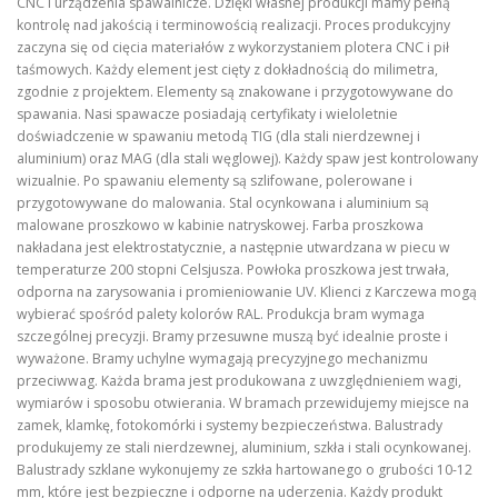
CNC i urządzenia spawalnicze. Dzięki własnej produkcji mamy pełną
kontrolę nad jakością i terminowością realizacji. Proces produkcyjny
zaczyna się od cięcia materiałów z wykorzystaniem plotera CNC i pił
taśmowych. Każdy element jest cięty z dokładnością do milimetra,
zgodnie z projektem. Elementy są znakowane i przygotowywane do
spawania. Nasi spawacze posiadają certyfikaty i wieloletnie
doświadczenie w spawaniu metodą TIG (dla stali nierdzewnej i
aluminium) oraz MAG (dla stali węglowej). Każdy spaw jest kontrolowany
wizualnie. Po spawaniu elementy są szlifowane, polerowane i
przygotowywane do malowania. Stal ocynkowana i aluminium są
malowane proszkowo w kabinie natryskowej. Farba proszkowa
nakładana jest elektrostatycznie, a następnie utwardzana w piecu w
temperaturze 200 stopni Celsjusza. Powłoka proszkowa jest trwała,
odporna na zarysowania i promieniowanie UV. Klienci z Karczewa mogą
wybierać spośród palety kolorów RAL. Produkcja bram wymaga
szczególnej precyzji. Bramy przesuwne muszą być idealnie proste i
wyważone. Bramy uchylne wymagają precyzyjnego mechanizmu
przeciwwag. Każda brama jest produkowana z uwzględnieniem wagi,
wymiarów i sposobu otwierania. W bramach przewidujemy miejsce na
zamek, klamkę, fotokomórki i systemy bezpieczeństwa. Balustrady
produkujemy ze stali nierdzewnej, aluminium, szkła i stali ocynkowanej.
Balustrady szklane wykonujemy ze szkła hartowanego o grubości 10-12
mm, które jest bezpieczne i odporne na uderzenia. Każdy produkt