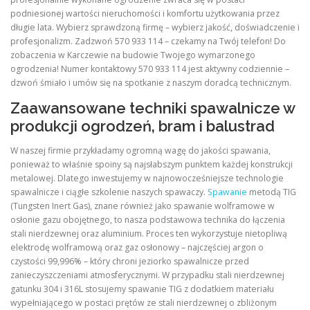
podniesionej wartości nieruchomości i komfortu użytkowania przez
długie lata. Wybierz sprawdzoną firmę – wybierz jakość, doświadczenie i
profesjonalizm. Zadzwoń 570 933 114 – czekamy na Twój telefon! Do
zobaczenia w Karczewie na budowie Twojego wymarzonego
ogrodzenia! Numer kontaktowy 570 933 114 jest aktywny codziennie –
dzwoń śmiało i umów się na spotkanie z naszym doradcą technicznym.
Zaawansowane techniki spawalnicze w
produkcji ogrodzeń, bram i balustrad
W naszej firmie przykładamy ogromną wagę do jakości spawania,
ponieważ to właśnie spoiny są najsłabszym punktem każdej konstrukcji
metalowej. Dlatego inwestujemy w najnowocześniejsze technologie
spawalnicze i ciągłe szkolenie naszych spawaczy.
Spawanie
metodą TIG
(Tungsten Inert Gas), znane również jako spawanie wolframowe w
osłonie gazu obojętnego, to nasza podstawowa technika do łączenia
stali nierdzewnej oraz aluminium. Proces ten wykorzystuje nietopliwą
elektrodę wolframową oraz gaz osłonowy – najczęściej argon o
czystości 99,996% – który chroni jeziorko spawalnicze przed
zanieczyszczeniami atmosferycznymi. W przypadku stali nierdzewnej
gatunku 304 i 316L stosujemy spawanie TIG z dodatkiem materiału
wypełniającego w postaci prętów ze stali nierdzewnej o zbliżonym