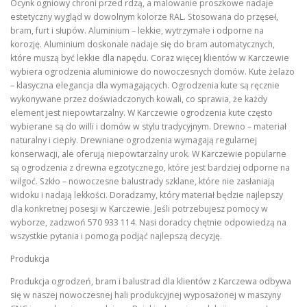
Ocynk ogniowy chroni przed rdzą, a malowanie proszkowe nadaje
estetyczny wygląd w dowolnym kolorze RAL. Stosowana do przęseł,
bram, furt i słupów. Aluminium – lekkie, wytrzymałe i odporne na
korozję. Aluminium doskonale nadaje się do bram automatycznych,
które muszą być lekkie dla napędu. Coraz więcej klientów w Karczewie
wybiera ogrodzenia aluminiowe do nowoczesnych domów. Kute żelazo
– klasyczna elegancja dla wymagających. Ogrodzenia kute są ręcznie
wykonywane przez doświadczonych kowali, co sprawia, że każdy
element jest niepowtarzalny. W Karczewie ogrodzenia kute często
wybierane są do willi i domów w stylu tradycyjnym. Drewno – materiał
naturalny i ciepły. Drewniane ogrodzenia wymagają regularnej
konserwacji, ale oferują niepowtarzalny urok. W Karczewie popularne
są ogrodzenia z drewna egzotycznego, które jest bardziej odporne na
wilgoć. Szkło – nowoczesne balustrady szklane, które nie zasłaniają
widoku i nadają lekkości. Doradzamy, który materiał będzie najlepszy
dla konkretnej posesji w Karczewie. Jeśli potrzebujesz pomocy w
wyborze, zadzwoń 570 933 114. Nasi doradcy chętnie odpowiedzą na
wszystkie pytania i pomogą podjąć najlepszą decyzję.
Produkcja
Produkcja ogrodzeń, bram i balustrad dla klientów z Karczewa odbywa
się w naszej nowoczesnej hali produkcyjnej wyposażonej w maszyny