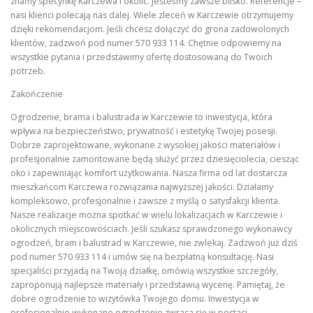
znamy specyfikę Karczewa i okolic. Jesteśmy zawsze blisko. Referencje –
nasi klienci polecają nas dalej. Wiele zleceń w Karczewie otrzymujemy
dzięki rekomendacjom. Jeśli chcesz dołączyć do grona zadowolonych
klientów, zadzwoń pod numer 570 933 114. Chętnie odpowiemy na
wszystkie pytania i przedstawimy ofertę dostosowaną do Twoich
potrzeb.
Zakończenie
Ogrodzenie, brama i balustrada w Karczewie to inwestycja, która
wpływa na bezpieczeństwo, prywatność i estetykę Twojej posesji.
Dobrze zaprojektowane, wykonane z wysokiej jakości materiałów i
profesjonalnie zamontowane będą służyć przez dziesięciolecia, ciesząc
oko i zapewniając komfort użytkowania. Nasza firma od lat dostarcza
mieszkańcom Karczewa rozwiązania najwyższej jakości. Działamy
kompleksowo, profesjonalnie i zawsze z myślą o satysfakcji klienta.
Nasze realizacje można spotkać w wielu lokalizacjach w Karczewie i
okolicznych miejscowościach. Jeśli szukasz sprawdzonego wykonawcy
ogrodzeń, bram i balustrad w Karczewie, nie zwlekaj. Zadzwoń już dziś
pod numer 570 933 114 i umów się na bezpłatną konsultację. Nasi
specjaliści przyjadą na Twoją działkę, omówią wszystkie szczegóły,
zaproponują najlepsze materiały i przedstawią wycenę. Pamiętaj, że
dobre ogrodzenie to wizytówka Twojego domu. Inwestycja w
profesjonalnie wykonane ogrodzenie zwraca się w postaci