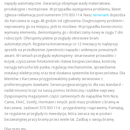
napędy automatyczne. Gwarancja obejmuje wady materiałowe,
produkcyjne i montażowe. W przypadku wystąpienia problemu, klient
zgłasza reklamację pod numerem 570 933 114. Nasz
serwisant
dojeżdża
do Karczewa w ciągu 48 godzin od zgłoszenia. Diagnozujemy problem i
naprawiamy go na miejscu, jeśli to możliwe. W przypadku konieczności
wymiany elementu, demontujemy go i dostarczamy nowy w ciągu 7 dni
roboczych. Oferujemy płatne przeglądy okresowe bram
automatycznych. Regularna konserwacja co 12 miesięcy to najlepszy
sposób na przedłużenie żywotności napędu i uniknięcie poważnych
awarii. W ramach przeglądu wykonujemy: smarowanie prowadnic i
łożysk, czyszczenie fotokomórek i listew bezpieczeństwa, kontrolę
naciągu łańcucha lub paska, regulację mechanizmów, sprawdzenie
instalacji elektrycznej oraz test działania systemów bezpieczeństwa. Dla
klientów z Karczewa przygotowaliśmy pakiety serwisowe z
preferencyjnymi stawkami. Serwis pogwarancyjny to dla nas standard –
nadal możesz liczyć na naszą pomoc techniczną i szybkie naprawy.
Dysponujemy magazynem części zamiennych do napędów firm Nice,
Came, FAAC, Somfy, Hormann i innych. Jeśli masz problem z bramą w
Karczewie, zadzwoń 570 933 114 – przyjedziemy i naprawimy. Pamiętaj,
że regularne przeglądy to inwestycja, która zwraca się w postaci
bezawaryjnej pracy bramy przez wiele lat. Zadbaj o swoją bramę.
Dlaczego my