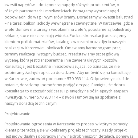
kwestii napędów – dostępne są napędy różnych producentów, o
różnych parametrach i możliwościach. Pomagamy wybrać napęd
odpowiedni do wagi i wymiarów bramy. Doradzamy w kwestii balustrad
– na taras, balkon, schody wewnętrzne i zewnętrzne. W Karczewie, gdzie
wiele domów ma tarasy z widokiem na zieleń, popularne są balustrady
szklane, które nie zasłaniają widoku. Podczas konsultacji pokazujemy
klientom próbki materiałów, katalogi z wzorami oraz zdjęcia naszych
realizacji w Karczewie i okolicach. Omawiamy harmonogram prac,
terminy realizacji i wstępny budżet. Przedstawiamy szczegółową
wycenę, która jest transparentna i nie zawiera ukrytych kosztów.
Konsultacja jest bezpłatna i niezobowiązująca, co oznacza, że nie
pobieramy żadnych opłat za doradztwo. Aby umówić się na konsultację
w Karczewie, zadzwoń pod numer 570 933 114. Odpowiemy na każde
pytanie, doradzimy i pomożemy podjąć decyzję. Pamiętaj, że dobra
konsultacja to oszczędność czasu i pieniędzy na późniejszych etapach
inwestycji. Numer 570 933 114 – dzwoń i umów się na spotkanie z
naszym doradcą technicznym.
Projektowanie
Projektowanie ogrodzenia w Karczewie to proces, w którym pomysły
klienta przeradzają się w konkretny projekt techniczny. Każdy projekt
jest indywidualny i dopracowany w najdrobniejszych detalach, ponieważ