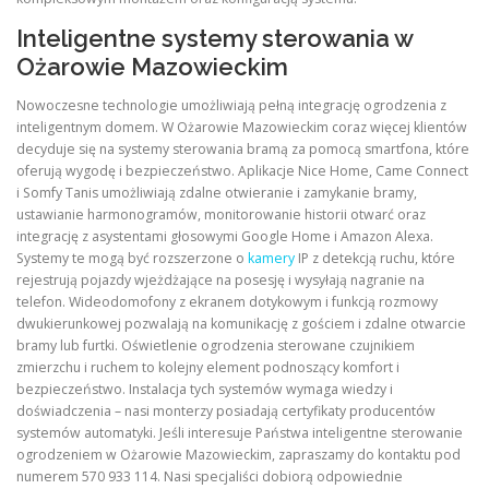
Inteligentne systemy sterowania w
Ożarowie Mazowieckim
Nowoczesne technologie umożliwiają pełną integrację ogrodzenia z
inteligentnym domem. W Ożarowie Mazowieckim coraz więcej klientów
decyduje się na systemy sterowania bramą za pomocą smartfona, które
oferują wygodę i bezpieczeństwo. Aplikacje Nice Home, Came Connect
i Somfy Tanis umożliwiają zdalne otwieranie i zamykanie bramy,
ustawianie harmonogramów, monitorowanie historii otwarć oraz
integrację z asystentami głosowymi Google Home i Amazon Alexa.
Systemy te mogą być rozszerzone o
kamery
IP z detekcją ruchu, które
rejestrują pojazdy wjeżdżające na posesję i wysyłają nagranie na
telefon. Wideodomofony z ekranem dotykowym i funkcją rozmowy
dwukierunkowej pozwalają na komunikację z gościem i zdalne otwarcie
bramy lub furtki. Oświetlenie ogrodzenia sterowane czujnikiem
zmierzchu i ruchem to kolejny element podnoszący komfort i
bezpieczeństwo. Instalacja tych systemów wymaga wiedzy i
doświadczenia – nasi monterzy posiadają certyfikaty producentów
systemów automatyki. Jeśli interesuje Państwa inteligentne sterowanie
ogrodzeniem w Ożarowie Mazowieckim, zapraszamy do kontaktu pod
numerem 570 933 114. Nasi specjaliści dobiorą odpowiednie