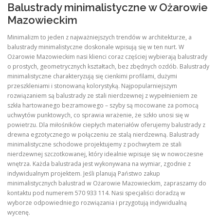
Balustrady minimalistyczne w Ożarowie
Mazowieckim
Minimalizm to jeden z najważniejszych trendów w architekturze, a
balustrady minimalistyczne doskonale wpisują się w ten nurt. W
Ożarowie Mazowieckim nasi klienci coraz częściej wybierają balustrady
o prostych, geometrycznych kształtach, bez zbędnych ozdób. Balustrady
minimalistyczne charakteryzują się cienkimi profilami, dużymi
przeszkleniami i stonowaną kolorystyką. Najpopularniejszym
rozwiązaniem są balustrady ze stali nierdzewnej z wypełnieniem ze
szkła hartowanego bezramowego – szyby są mocowane za pomocą
uchwytów punktowych, co sprawia wrażenie, że szkło unosi się w
powietrzu. Dla miłośników ciepłych materiałów oferujemy balustrady z
drewna egzotycznego w połączeniu ze stalą nierdzewną. Balustrady
minimalistyczne schodowe projektujemy z pochwytem ze stali
nierdzewnej szczotkowanej, który idealnie wpisuje się w nowoczesne
wnętrza. Każda balustrada jest wykonywana na wymiar, zgodnie z
indywidualnym projektem. Jeśli planują Państwo zakup
minimalistycznych balustrad w Ożarowie Mazowieckim, zapraszamy do
kontaktu pod numerem 570 933 114. Nasi specjaliści doradzą w
wyborze odpowiedniego rozwiązania i przygotują indywidualną
wycenę.