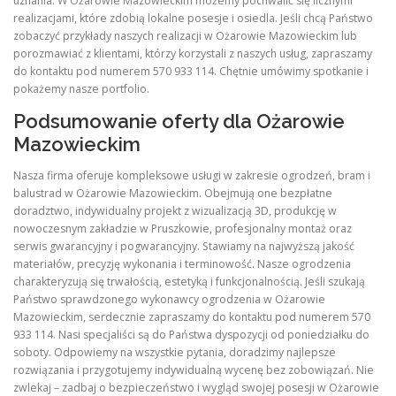
uznania. W Ożarowie Mazowieckim możemy pochwalić się licznymi
realizacjami, które zdobią lokalne posesje i osiedla. Jeśli chcą Państwo
zobaczyć przykłady naszych realizacji w Ożarowie Mazowieckim lub
porozmawiać z klientami, którzy korzystali z naszych usług, zapraszamy
do kontaktu pod numerem 570 933 114. Chętnie umówimy spotkanie i
pokażemy nasze portfolio.
Podsumowanie oferty dla Ożarowie
Mazowieckim
Nasza firma oferuje kompleksowe usługi w zakresie ogrodzeń, bram i
balustrad w Ożarowie Mazowieckim. Obejmują one bezpłatne
doradztwo, indywidualny projekt z wizualizacją 3D, produkcję w
nowoczesnym zakładzie w Pruszkowie, profesjonalny montaż oraz
serwis gwarancyjny i pogwarancyjny. Stawiamy na najwyższą jakość
materiałów, precyzję wykonania i terminowość. Nasze ogrodzenia
charakteryzują się trwałością, estetyką i funkcjonalnością. Jeśli szukają
Państwo sprawdzonego wykonawcy ogrodzenia w Ożarowie
Mazowieckim, serdecznie zapraszamy do kontaktu pod numerem 570
933 114. Nasi specjaliści są do Państwa dyspozycji od poniedziałku do
soboty. Odpowiemy na wszystkie pytania, doradzimy najlepsze
rozwiązania i przygotujemy indywidualną wycenę bez zobowiązań. Nie
zwlekaj – zadbaj o bezpieczeństwo i wygląd swojej posesji w Ożarowie