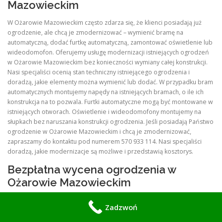
Mazowieckim
W Ożarowie Mazowieckim często zdarza się, że klienci posiadają już
ogrodzenie, ale chcą je zmodernizować – wymienić bramę na
automatyczną, dodać furtkę automatyczną, zamontować oświetlenie lub
wideodomofon. Oferujemy usługę modernizacji istniejących ogrodzeń
w Ożarowie Mazowieckim bez konieczności wymiany całej konstrukcji.
Nasi specjaliści ocenią stan techniczny istniejącego ogrodzenia i
doradzą, jakie elementy można wymienić lub dodać. W przypadku bram
automatycznych montujemy napędy na istniejących bramach, o ile ich
konstrukcja na to pozwala. Furtki automatyczne mogą być montowane w
istniejących otworach. Oświetlenie i wideodomofony montujemy na
słupkach bez naruszania konstrukcji ogrodzenia. Jeśli posiadają Państwo
ogrodzenie w Ożarowie Mazowieckim i chcą je zmodernizować,
zapraszamy do kontaktu pod numerem 570 933 114. Nasi specjaliści
doradzą, jakie modernizacje są możliwe i przedstawią kosztorys.
Bezpłatna wycena ogrodzenia w
Ożarowie Mazowieckim
Zachęcamy wszystkich mieszkańców Ożarowie Mazowieckim do
Zadzwoń
skorzystania z bezpłatnej wyceny ogrodzenia, bramy lub balustrady.
Wycena obejmuje wizję lokalną na Państwa działce, pomiary,