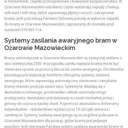
w fotokomórki, czujniki przeciążeniowe i krawędzie bezpieczeństwa. W
Ożarowie Mazowieckim nasi klienci często wybierają napędy z funkcją
soft-start i soft-stop, które zapewniają płynny rozruch i zatrzymanie
bramy. Jeśli potrzebują Państwo fachowej porady w wyborze napędu
do bramy w Ożarowie Mazowieckim, zapraszamy do kontaktu pod
numerem 570 933 114.
Systemy zasilania awaryjnego bram w
Ożarowie Mazowieckim
Bramy automatyczne w Ożarowie Mazowieckim są zazwyczaj zasilane z
sieci elektrycznej 230V. W przypadku zaniku napięcia brama może być
otwierana ręcznie za pomocą klucza lub zamka awaryjnego. Dla klientów
poszukujących większego komfortu oferujemy systemy zasilania
awaryjnego, które zapewniają automatyczne otwieranie i zamykanie
bramy również podczas awarii sieci. Systemy te składają się z
akumulatora żelowego, prostownika i układu automatycznego
przełączania. Akumulator jest ładowany w czasie normalnej pracy i
gotowy do użycia w każdej chwili. Pojemność akumulatora dobieramy
indywidualnie – standardowo wystarcza na 10–20 cykli otwarcia i
zamknięcia. Systemy zasilania awaryjnego są szczególnie polecane w
Ożarowie Mazowieckim dla posesji, gdzie brama jest jedynym
wjazdem. Jeśli interesuje Państwa system zasilania awaryjnego bramy w