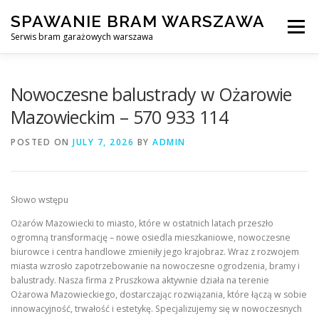
Skip
SPAWANIE BRAM WARSZAWA
to
Menu
content
Serwis bram garażowych warszawa
SPAWANIE BRAM GARAŻOWYCH I OGRODZEŃ WARSZAWA
Nowoczesne balustrady w Ożarowie
Mazowieckim – 570 933 114
AWARYJNE OTWIERANIE BRAM
BLOG
KONTAKT
POSTED ON
JULY 7, 2026
BY
ADMIN
Słowo wstępu
Ożarów Mazowiecki to miasto, które w ostatnich latach przeszło
ogromną transformację – nowe osiedla mieszkaniowe, nowoczesne
biurowce i centra handlowe zmieniły jego krajobraz. Wraz z rozwojem
miasta wzrosło zapotrzebowanie na nowoczesne ogrodzenia, bramy i
balustrady. Nasza firma z Pruszkowa aktywnie działa na terenie
Ożarowa Mazowieckiego, dostarczając rozwiązania, które łączą w sobie
innowacyjność, trwałość i estetykę. Specjalizujemy się w nowoczesnych