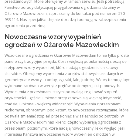
przedzimowych, które oferujemy w ramach serwisu. Jeśli potrzebują
Państwo porady dotyczącej przygotowania ogrodzenia do zimy w
Ożarowie Mazowieckim, zapraszamy do kontaktu pod numerem 570
933 114. Nasi specjaliści chętnie doradzą i pomogą w zabezpieczeniu
ogrodzenia przed zimą.
Nowoczesne wzory wypełnień
ogrodzeń w Ożarowie Mazowieckim
Współczesne ogrodzenia w Ożarowie Mazowieckim to nie tylko proste
panele czy tradycyjne przęsła. Coraz większą popularnością cieszą się
nietypowe wzory wypełnień, które nadają ogrodzeniu unikatowy
charakter. Oferujemy wypełnienia z prętów stalowych układanych w
geometryczne wzory – romby, zygzaki, fale, jodełkę. Wzory te mogą być
wykonane zarówno w wersji z prętów poziomych, jak i pionowych.
Wypełnienia z przesłonami stałymi pozwalają regulować stopień
prywatności – gęściej ułożone pręty zapewniają większą intymność,
rzadziej ułożone – większą widoczność. Wypełnienia z przesłonami
ruchomymi, obracanymi pod kątem, to nowoczesne rozwiązanie, które
pozwala zmieniać stopień przesłonięcia w zależności od potrzeb. W
Ożarowie Mazowieckim nasi klienci często wybierają ogrodzenia z
przesłonami poziomymi, które nadają nowoczesny, lekki wygląd. Jeśli
interesują Państwa nowoczesne wzory wypełnień ogrodzeń w