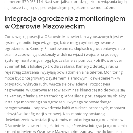
numerem 570 933 114. Nasi specjaliści doradzą, jakie rozwiązania będą
najlepsze i zajmą się profesjonalnym projektem oraz montażem.
Integracja ogrodzenia z monitoringiem
w Ożarowie Mazowieckim
Coraz więcej posesji w Ożarowie Mazowieckim wyposażonych jest w
systemy monitoringu wizyjnego, które mogą być zintegrowane z
ogrodzeniem. Kamery IP montowane na słupkach ogrodzeniowych lub
bramie zapewniają doskonały widok na wjazd i wejście na posesję.
Systemy monitoringu mogą być zasilane za pomocą PoE (Power over
Ethernet) lub z lokalnego źródła zasilania. Kamery z detekcją ruchu
rejestrują zdarzenia i wysyłają powiadomienia na telefon. Monitoring
może być zintegrowany z systemem alarmowym i oświetleniem – w
przypadku wykrycia ruchu włącza się oświetlenie i rozpoczyna
nagrywanie. W Ożarowie Mazowieckim nasi klienci często decydują się
na kamery z funkcją smart tracking, która śledzi poruszające się obiekty.
Instalacja monitoringu na ogrodzeniu wymaga odpowiedniego
przygotowania – poprowadzenia kabli w rurkach ochronnych, montażu
uchwytów i konfiguracji sieciowej. Nasi monterzy posiadają
doświadczenie w instalacji systemów monitoringu na ogrodzeniach w
Ożarowie Mazowieckim. Jeśli interesuje Państwa integracja ogrodzenia
z monitoringiem w Ożarowie Mazowieckim, zapraszamy do kontaktu