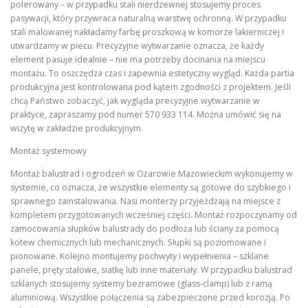
polerowany – w przypadku stali nierdzewnej stosujemy proces
pasywacji, który przywraca naturalną warstwę ochronną. W przypadku
stali malowanej nakładamy farbę proszkową w komorze lakierniczej i
utwardzamy w piecu. Precyzyjne wytwarzanie oznacza, że każdy
element pasuje idealnie – nie ma potrzeby docinania na miejscu
montażu. To oszczędza czas i zapewnia estetyczny wygląd. Każda partia
produkcyjna jest kontrolowana pod kątem zgodności z projektem. Jeśli
chcą Państwo zobaczyć, jak wygląda precyzyjne wytwarzanie w
praktyce, zapraszamy pod numer 570 933 114. Można umówić się na
wizytę w zakładzie produkcyjnym.
Montaż systemowy
Montaż balustrad i ogrodzeń w Ożarowie Mazowieckim wykonujemy w
systemie, co oznacza, że wszystkie elementy są gotowe do szybkiego i
sprawnego zainstalowania. Nasi monterzy przyjeżdżają na miejsce z
kompletem przygotowanych wcześniej części. Montaż rozpoczynamy od
zamocowania słupków balustrady do podłoża lub ściany za pomocą
kotew chemicznych lub mechanicznych. Słupki są poziomowane i
pionowane. Kolejno montujemy pochwyty i wypełnienia – szklane
panele, pręty stalowe, siatkę lub inne materiały. W przypadku balustrad
szklanych stosujemy systemy bezramowe (glass-clamp) lub z ramą
aluminiową. Wszystkie połączenia są zabezpieczone przed korozją. Po