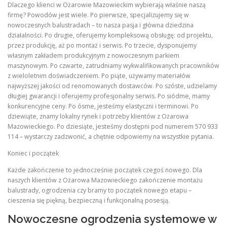
Dlaczego klienci w Ożarowie Mazowieckim wybierają właśnie naszą
firmę? Powodów jest wiele. Po pierwsze, specjalizujemy się w
nowoczesnych balustradach – to nasza pasja i główna dziedzina
działalności. Po drugie, oferujemy kompleksową obsługę: od projektu,
przez produkcję, aż po montaż i serwis. Po trzecie, dysponujemy
własnym zakładem produkcyjnym z nowoczesnym parkiem
maszynowym. Po czwarte, zatrudniamy wykwalifikowanych pracowników
z wieloletnim doświadczeniem. Po piąte, używamy materiałów
najwyższej jakości od renomowanych dostawców. Po szóste, udzielamy
długiej gwarancji i oferujemy profesjonalny serwis. Po siódme, mamy
konkurencyjne ceny. Po ósme, jesteśmy elastyczni i terminowi. Po
dziewiąte, znamy lokalny rynek i potrzeby klientów z Ożarowa
Mazowieckiego. Po dziesiąte, jesteśmy dostępni pod numerem 570 933
114 – wystarczy zadzwonić, a chętnie odpowiemy na wszystkie pytania.
Koniec i początek
Każde zakończenie to jednocześnie początek czegoś nowego. Dla
naszych klientów z Ożarowa Mazowieckiego zakończenie montażu
balustrady, ogrodzenia czy bramy to początek nowego etapu –
cieszenia się piękną, bezpieczną i funkcjonalną posesją.
Nowoczesne ogrodzenia systemowe w