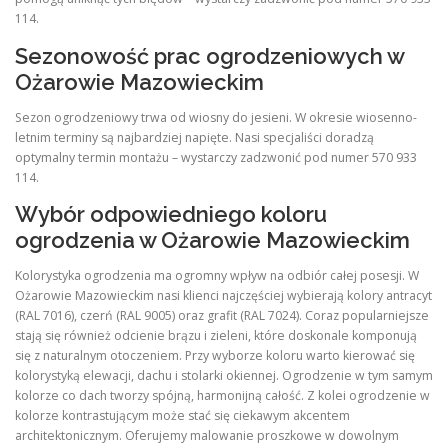
114.
Sezonowość prac ogrodzeniowych w
Ożarowie Mazowieckim
Sezon ogrodzeniowy trwa od wiosny do jesieni. W okresie wiosenno-
letnim terminy są najbardziej napięte. Nasi specjaliści doradzą
optymalny termin montażu – wystarczy zadzwonić pod numer 570 933
114.
Wybór odpowiedniego koloru
ogrodzenia w Ożarowie Mazowieckim
Kolorystyka ogrodzenia ma ogromny wpływ na odbiór całej posesji. W
Ożarowie Mazowieckim nasi klienci najczęściej wybierają kolory antracyt
(RAL 7016), czerń (RAL 9005) oraz grafit (RAL 7024). Coraz popularniejsze
stają się również odcienie brązu i zieleni, które doskonale komponują
się z naturalnym otoczeniem. Przy wyborze koloru warto kierować się
kolorystyką elewacji, dachu i stolarki okiennej. Ogrodzenie w tym samym
kolorze co dach tworzy spójną, harmonijną całość. Z kolei ogrodzenie w
kolorze kontrastującym może stać się ciekawym akcentem
architektonicznym. Oferujemy malowanie proszkowe w dowolnym