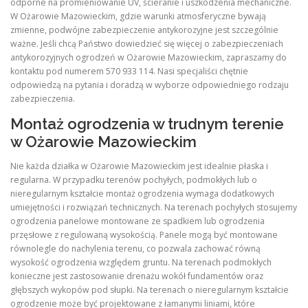
odporne na promieniowanie UV, ścieranie i uszkodzenia mechaniczne.
W Ożarowie Mazowieckim, gdzie warunki atmosferyczne bywają
zmienne, podwójne zabezpieczenie antykorozyjne jest szczególnie
ważne. Jeśli chcą Państwo dowiedzieć się więcej o zabezpieczeniach
antykorozyjnych ogrodzeń w Ożarowie Mazowieckim, zapraszamy do
kontaktu pod numerem 570 933 114. Nasi specjaliści chętnie
odpowiedzą na pytania i doradzą w wyborze odpowiedniego rodzaju
zabezpieczenia.
Montaż ogrodzenia w trudnym terenie
w Ożarowie Mazowieckim
Nie każda działka w Ożarowie Mazowieckim jest idealnie płaska i
regularna. W przypadku terenów pochyłych, podmokłych lub o
nieregularnym kształcie montaż ogrodzenia wymaga dodatkowych
umiejętności i rozwiązań technicznych. Na terenach pochyłych stosujemy
ogrodzenia panelowe montowane ze spadkiem lub ogrodzenia
przęsłowe z regulowaną wysokością. Panele mogą być montowane
równolegle do nachylenia terenu, co pozwala zachować równą
wysokość ogrodzenia względem gruntu. Na terenach podmokłych
konieczne jest zastosowanie drenażu wokół fundamentów oraz
głębszych wykopów pod słupki. Na terenach o nieregularnym kształcie
ogrodzenie może być projektowane z łamanymi liniami, które