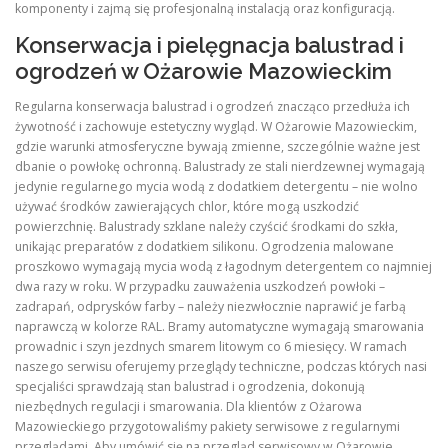
komponenty i zajmą się profesjonalną instalacją oraz konfiguracją.
Konserwacja i pielęgnacja balustrad i
ogrodzeń w Ożarowie Mazowieckim
Regularna konserwacja balustrad i ogrodzeń znacząco przedłuża ich
żywotność i zachowuje estetyczny wygląd. W Ożarowie Mazowieckim,
gdzie warunki atmosferyczne bywają zmienne, szczególnie ważne jest
dbanie o powłokę ochronną. Balustrady ze stali nierdzewnej wymagają
jedynie regularnego mycia wodą z dodatkiem detergentu – nie wolno
używać środków zawierających chlor, które mogą uszkodzić
powierzchnię. Balustrady szklane należy czyścić środkami do szkła,
unikając preparatów z dodatkiem silikonu. Ogrodzenia malowane
proszkowo wymagają mycia wodą z łagodnym detergentem co najmniej
dwa razy w roku. W przypadku zauważenia uszkodzeń powłoki –
zadrapań, odprysków farby – należy niezwłocznie naprawić je farbą
naprawczą w kolorze RAL. Bramy automatyczne wymagają smarowania
prowadnic i szyn jezdnych smarem litowym co 6 miesięcy. W ramach
naszego serwisu oferujemy przeglądy techniczne, podczas których nasi
specjaliści sprawdzają stan balustrad i ogrodzenia, dokonują
niezbędnych regulacji i smarowania. Dla klientów z Ożarowa
Mazowieckiego przygotowaliśmy pakiety serwisowe z regularnymi
przeglądami. Aby umówić się na przegląd serwisowy w Ożarowie