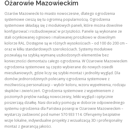
Ożarowie Mazowieckim
Ożarów Mazowiecki to miasto nowoczesne, dlatego ogrodzenia
systemowe cieszą się tu ogromną popularnością. Ogrodzenia
systemowe składają się z modułowych paneli, które można dowolnie
konfigurować i rozbudowywać w przyszłości. Panele są wykonane ze
stali ocynkowanej ogniowo i malowanej proszkowo w dowolnym
kolorze RAL. Dostępne są w różnych wysokościach – od 100 do 200 cm –
oraz w kilku standardowych szerokościach. Systemy modułowe
pozwalają na szybką wymianę uszkodzonych elementów bez
konieczności demontażu całego ogrodzenia. W Ożarowie Mazowieckim
ogrodzenia systemowe są często wybierane do nowych osiedli
mieszkaniowych, gdzie liczy się szybki montaż i jednolity wygląd. Dla
domów jednorodzinnych polecamy ogrodzenia systemowe z
możliwością personalizacji – wybór koloru, wzoru wypełnienia, rodzaju
słupków i zwieńczeń. Ogrodzenia systemowe z wypełnieniem z
poziomych prętów nadają nowoczesny, lekki wygląd i optycznie
poszerzają działkę. Nasi doradcy pomogą w doborze odpowiedniego
systemu ogrodzenia dla Państwa posesji w Ożarowie Mazowieckim –
wystarczy zadzwonić pod numer 570 933 114. Oferujemy bezpłatne
wizje lokalne, indywidualne projekty z wizualizacją 3D i profesjonalny
montaż z gwarancją jakości.