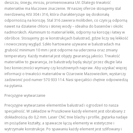
deszczu, śniegu, mrozu, promieniowania UV. Dlatego trwałość
materiałów ma kluczowe znaczenie. W naszej ofercie stosujemy stal
nierdzewną AISI 304 i 316, która charakteryzuje się doskonałą
odpornością na korozję. Stal 316 zawiera molibden, co czyni ją odporną
nawet na działanie chloru i słonej wody – idealna do basenów i okolic
nadmorskich. Aluminium to materiał lekki, odporny na korozję i łatwy w
obróbce. Stosujemy go w konstrukcjach balustrad, gdzie liczy się lekkość
i nowoczesny wygląd. Szkło hartowane używane w balustradach ma
grubość minimum 10 mm i jest odporne na uderzenia oraz zmiany
temperatury. Każdy materiał jest objęty gwarancją jakości. Trwałość
materiałów to gwarancja, że balustrady będą służyć przez długie lata
bez konieczności wymiany czy kosztownych napraw. Aby uzyskać więcej
informacji o trwałości materiałów w Ożarowie Mazowieckim, wystarczy
zadzwonić pod numer 570 933 114. Nasi specjaliści chętnie odpowiedzą
na pytania.
Precyzyjne wytwarzanie
Precyzyjne wytwarzanie elementów balustrad i ogrodzeń to nasza
specjalność. W zakładzie w Pruszkowie każdy element jest obrabiany z
dokładnością do 0,2 mm. Laser CNC tnie blachy i profile, giętarka nadaje
im pożądane kształty, a spawacze łączą elementy w estetyczne i
wytrzymałe konstrukcje. Po spawaniu każdy element jest szlifowany i