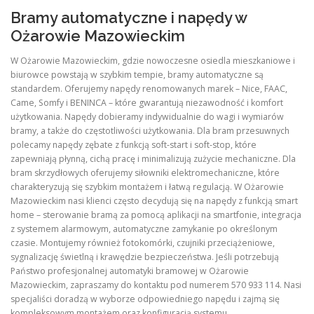
Bramy automatyczne i napędy w
Ożarowie Mazowieckim
W Ożarowie Mazowieckim, gdzie nowoczesne osiedla mieszkaniowe i
biurowce powstają w szybkim tempie, bramy automatyczne są
standardem. Oferujemy napędy renomowanych marek – Nice, FAAC,
Came, Somfy i BENINCA – które gwarantują niezawodność i komfort
użytkowania. Napędy dobieramy indywidualnie do wagi i wymiarów
bramy, a także do częstotliwości użytkowania. Dla bram przesuwnych
polecamy napędy zębate z funkcją soft-start i soft-stop, które
zapewniają płynną, cichą pracę i minimalizują zużycie mechaniczne. Dla
bram skrzydłowych oferujemy siłowniki elektromechaniczne, które
charakteryzują się szybkim montażem i łatwą regulacją. W Ożarowie
Mazowieckim nasi klienci często decydują się na napędy z funkcją smart
home – sterowanie bramą za pomocą aplikacji na smartfonie, integracja
z systemem alarmowym, automatyczne zamykanie po określonym
czasie. Montujemy również fotokomórki, czujniki przeciążeniowe,
sygnalizację świetlną i krawędzie bezpieczeństwa. Jeśli potrzebują
Państwo profesjonalnej automatyki bramowej w Ożarowie
Mazowieckim, zapraszamy do kontaktu pod numerem 570 933 114. Nasi
specjaliści doradzą w wyborze odpowiedniego napędu i zajmą się
kompleksowym montażem oraz konfiguracją systemu.