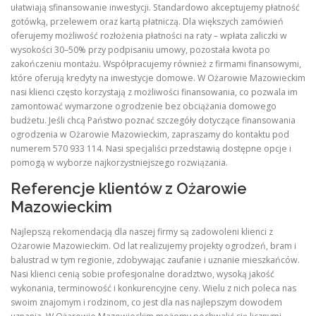
ułatwiają sfinansowanie inwestycji. Standardowo akceptujemy płatność
gotówką, przelewem oraz kartą płatniczą. Dla większych zamówień
oferujemy możliwość rozłożenia płatności na raty – wpłata zaliczki w
wysokości 30–50% przy podpisaniu umowy, pozostała kwota po
zakończeniu montażu. Współpracujemy również z firmami finansowymi,
które oferują kredyty na inwestycje domowe. W Ożarowie Mazowieckim
nasi klienci często korzystają z możliwości finansowania, co pozwala im
zamontować wymarzone ogrodzenie bez obciążania domowego
budżetu. Jeśli chcą Państwo poznać szczegóły dotyczące finansowania
ogrodzenia w Ożarowie Mazowieckim, zapraszamy do kontaktu pod
numerem 570 933 114. Nasi specjaliści przedstawią dostępne opcje i
pomogą w wyborze najkorzystniejszego rozwiązania.
Referencje klientów z Ożarowie
Mazowieckim
Najlepszą rekomendacją dla naszej firmy są zadowoleni klienci z
Ożarowie Mazowieckim. Od lat realizujemy projekty ogrodzeń, bram i
balustrad w tym regionie, zdobywając zaufanie i uznanie mieszkańców.
Nasi klienci cenią sobie profesjonalne doradztwo, wysoką jakość
wykonania, terminowość i konkurencyjne ceny. Wielu z nich poleca nas
swoim znajomym i rodzinom, co jest dla nas najlepszym dowodem