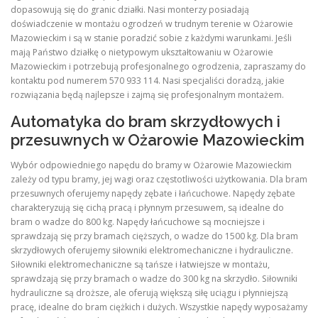
dopasowują się do granic działki. Nasi monterzy posiadają
doświadczenie w montażu ogrodzeń w trudnym terenie w Ożarowie
Mazowieckim i są w stanie poradzić sobie z każdymi warunkami. Jeśli
mają Państwo działkę o nietypowym ukształtowaniu w Ożarowie
Mazowieckim i potrzebują profesjonalnego ogrodzenia, zapraszamy do
kontaktu pod numerem 570 933 114. Nasi specjaliści doradzą, jakie
rozwiązania będą najlepsze i zajmą się profesjonalnym montażem.
Automatyka do bram skrzydłowych i
przesuwnych w Ożarowie Mazowieckim
Wybór odpowiedniego napędu do bramy w Ożarowie Mazowieckim
zależy od typu bramy, jej wagi oraz częstotliwości użytkowania. Dla bram
przesuwnych oferujemy napędy zębate i łańcuchowe. Napędy zębate
charakteryzują się cichą pracą i płynnym przesuwem, są idealne do
bram o wadze do 800 kg. Napędy łańcuchowe są mocniejsze i
sprawdzają się przy bramach cięższych, o wadze do 1500 kg. Dla bram
skrzydłowych oferujemy siłowniki elektromechaniczne i hydrauliczne.
Siłowniki elektromechaniczne są tańsze i łatwiejsze w montażu,
sprawdzają się przy bramach o wadze do 300 kg na skrzydło. Siłowniki
hydrauliczne są droższe, ale oferują większą siłę uciągu i płynniejszą
pracę, idealne do bram ciężkich i dużych. Wszystkie napędy wyposażamy