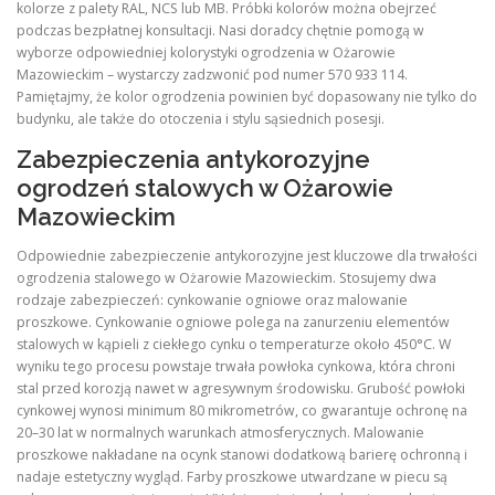
kolorze z palety RAL, NCS lub MB. Próbki kolorów można obejrzeć
podczas bezpłatnej konsultacji. Nasi doradcy chętnie pomogą w
wyborze odpowiedniej kolorystyki ogrodzenia w Ożarowie
Mazowieckim – wystarczy zadzwonić pod numer 570 933 114.
Pamiętajmy, że kolor ogrodzenia powinien być dopasowany nie tylko do
budynku, ale także do otoczenia i stylu sąsiednich posesji.
Zabezpieczenia antykorozyjne
ogrodzeń stalowych w Ożarowie
Mazowieckim
Odpowiednie zabezpieczenie antykorozyjne jest kluczowe dla trwałości
ogrodzenia stalowego w Ożarowie Mazowieckim. Stosujemy dwa
rodzaje zabezpieczeń: cynkowanie ogniowe oraz malowanie
proszkowe. Cynkowanie ogniowe polega na zanurzeniu elementów
stalowych w kąpieli z ciekłego cynku o temperaturze około 450°C. W
wyniku tego procesu powstaje trwała powłoka cynkowa, która chroni
stal przed korozją nawet w agresywnym środowisku. Grubość powłoki
cynkowej wynosi minimum 80 mikrometrów, co gwarantuje ochronę na
20–30 lat w normalnych warunkach atmosferycznych. Malowanie
proszkowe nakładane na ocynk stanowi dodatkową barierę ochronną i
nadaje estetyczny wygląd. Farby proszkowe utwardzane w piecu są