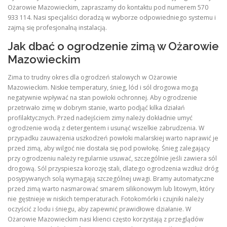
Ożarowie Mazowieckim, zapraszamy do kontaktu pod numerem 570
933 114. Nasi specjaliści doradzą w wyborze odpowiedniego systemu i
zajmą się profesjonalną instalacją.
Jak dbać o ogrodzenie zimą w Ożarowie
Mazowieckim
Zima to trudny okres dla ogrodzeń stalowych w Ożarowie
Mazowieckim. Niskie temperatury, śnieg, lód i sól drogowa mogą
negatywnie wpływać na stan powłoki ochronnej. Aby ogrodzenie
przetrwało zimę w dobrym stanie, warto podjąć kilka działań
profilaktycznych. Przed nadejściem zimy należy dokładnie umyć
ogrodzenie wodą z detergentem i usunąć wszelkie zabrudzenia. W
przypadku zauważenia uszkodzeń powłoki malarskiej warto naprawić je
przed zimą, aby wilgoć nie dostała się pod powłokę. Śnieg zalegający
przy ogrodzeniu należy regularnie usuwać, szczególnie jeśli zawiera sól
drogową. Sól przyspiesza korozję stali, dlatego ogrodzenia wzdłuż dróg
posypywanych solą wymagają szczególnej uwagi. Bramy automatyczne
przed zimą warto nasmarować smarem silikonowym lub litowym, który
nie gęstnieje w niskich temperaturach. Fotokomórki i czujniki należy
oczyścić z lodu i śniegu, aby zapewnić prawidłowe działanie. W
Ożarowie Mazowieckim nasi klienci często korzystają z przeglądów