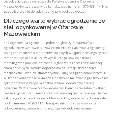
ogrodzenia będzie najlepsza dla Państwa posesji w Ożarowie
Mazowieckim, zapraszamy do kontaktu pod numerem 570 933 114. Nasi
specjaliści chętnie doradzą i pomogą w podjęciu decyzji.
Dlaczego warto wybrać ogrodzenie ze
stali ocynkowanej w Ożarowie
Mazowieckim
Stal ocynkowana ogniowo to jeden z najlepszych materiałów na
ogrodzenia w Ożarowie Mazowieckim. Proces cynkowania ogniowego
polega na zanurzeniu elementów stalowych w kąpieli z ciekłego cynku o
temperaturze około 450°C, w wyniku czego powstaje trwała,
metalurgiczna powłoka ochronna. Ogrodzenia ze stali ocynkowanej
charakteryzują się wysoką odpornością na korozję, uszkodzenia
mechaniczne i warunki atmosferyczne. Służą bez problemów przez 30–
40 lat bez konieczności wymiany. Dodatkowe malowanie proszkowe nie
tylko poprawia estetykę, ale także stanowi dodatkową barierę
ochronną. W Ożarowie Mazowieckim nasi klienci cenią sobie trwałość i
bezawaryjność ogrodzeń ze stali ocynkowanej. Jeśli rozważają Państwo
zakup ogrodzenia w Ożarowie Mazowieckim, zapraszamy do kontaktu
pod numerem 570 933 114. Nasi specjaliści doradzą w wyborze
odpowiedniego materiału i przygotują indywidualną wycenę.