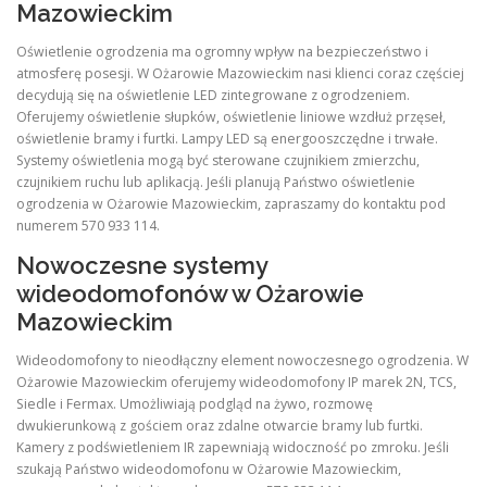
Mazowieckim
Oświetlenie ogrodzenia ma ogromny wpływ na bezpieczeństwo i
atmosferę posesji. W Ożarowie Mazowieckim nasi klienci coraz częściej
decydują się na oświetlenie LED zintegrowane z ogrodzeniem.
Oferujemy oświetlenie słupków, oświetlenie liniowe wzdłuż przęseł,
oświetlenie bramy i furtki. Lampy LED są energooszczędne i trwałe.
Systemy oświetlenia mogą być sterowane czujnikiem zmierzchu,
czujnikiem ruchu lub aplikacją. Jeśli planują Państwo oświetlenie
ogrodzenia w Ożarowie Mazowieckim, zapraszamy do kontaktu pod
numerem 570 933 114.
Nowoczesne systemy
wideodomofonów w Ożarowie
Mazowieckim
Wideodomofony to nieodłączny element nowoczesnego ogrodzenia. W
Ożarowie Mazowieckim oferujemy wideodomofony IP marek 2N, TCS,
Siedle i Fermax. Umożliwiają podgląd na żywo, rozmowę
dwukierunkową z gościem oraz zdalne otwarcie bramy lub furtki.
Kamery z podświetleniem IR zapewniają widoczność po zmroku. Jeśli
szukają Państwo wideodomofonu w Ożarowie Mazowieckim,