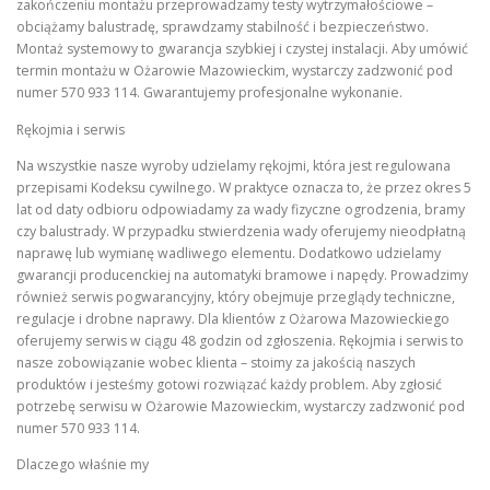
zakończeniu montażu przeprowadzamy testy wytrzymałościowe –
obciążamy balustradę, sprawdzamy stabilność i bezpieczeństwo.
Montaż systemowy to gwarancja szybkiej i czystej instalacji. Aby umówić
termin montażu w Ożarowie Mazowieckim, wystarczy zadzwonić pod
numer 570 933 114. Gwarantujemy profesjonalne wykonanie.
Rękojmia i serwis
Na wszystkie nasze wyroby udzielamy rękojmi, która jest regulowana
przepisami Kodeksu cywilnego. W praktyce oznacza to, że przez okres 5
lat od daty odbioru odpowiadamy za wady fizyczne ogrodzenia, bramy
czy balustrady. W przypadku stwierdzenia wady oferujemy nieodpłatną
naprawę lub wymianę wadliwego elementu. Dodatkowo udzielamy
gwarancji producenckiej na automatyki bramowe i napędy. Prowadzimy
również serwis pogwarancyjny, który obejmuje przeglądy techniczne,
regulacje i drobne naprawy. Dla klientów z Ożarowa Mazowieckiego
oferujemy serwis w ciągu 48 godzin od zgłoszenia. Rękojmia i serwis to
nasze zobowiązanie wobec klienta – stoimy za jakością naszych
produktów i jesteśmy gotowi rozwiązać każdy problem. Aby zgłosić
potrzebę serwisu w Ożarowie Mazowieckim, wystarczy zadzwonić pod
numer 570 933 114.
Dlaczego właśnie my