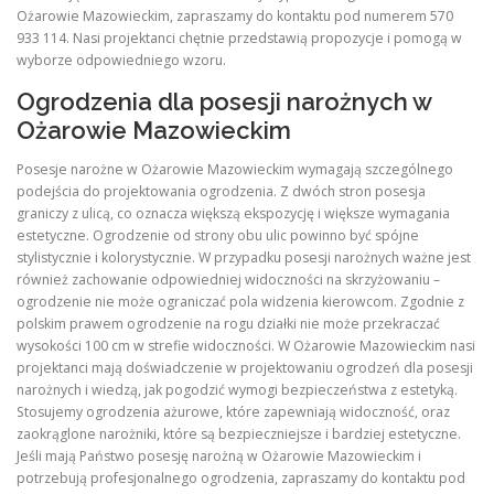
Ożarowie Mazowieckim, zapraszamy do kontaktu pod numerem 570
933 114. Nasi projektanci chętnie przedstawią propozycje i pomogą w
wyborze odpowiedniego wzoru.
Ogrodzenia dla posesji narożnych w
Ożarowie Mazowieckim
Posesje narożne w Ożarowie Mazowieckim wymagają szczególnego
podejścia do projektowania ogrodzenia. Z dwóch stron posesja
graniczy z ulicą, co oznacza większą ekspozycję i większe wymagania
estetyczne. Ogrodzenie od strony obu ulic powinno być spójne
stylistycznie i kolorystycznie. W przypadku posesji narożnych ważne jest
również zachowanie odpowiedniej widoczności na skrzyżowaniu –
ogrodzenie nie może ograniczać pola widzenia kierowcom. Zgodnie z
polskim prawem ogrodzenie na rogu działki nie może przekraczać
wysokości 100 cm w strefie widoczności. W Ożarowie Mazowieckim nasi
projektanci mają doświadczenie w projektowaniu ogrodzeń dla posesji
narożnych i wiedzą, jak pogodzić wymogi bezpieczeństwa z estetyką.
Stosujemy ogrodzenia ażurowe, które zapewniają widoczność, oraz
zaokrąglone narożniki, które są bezpieczniejsze i bardziej estetyczne.
Jeśli mają Państwo posesję narożną w Ożarowie Mazowieckim i
potrzebują profesjonalnego ogrodzenia, zapraszamy do kontaktu pod