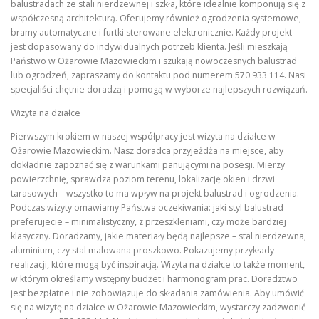
balustradach ze stali nierdzewnej i szkła, które idealnie komponują się z
współczesną architekturą. Oferujemy również ogrodzenia systemowe,
bramy automatyczne i furtki sterowane elektronicznie. Każdy projekt
jest dopasowany do indywidualnych potrzeb klienta. Jeśli mieszkają
Państwo w Ożarowie Mazowieckim i szukają nowoczesnych balustrad
lub ogrodzeń, zapraszamy do kontaktu pod numerem 570 933 114. Nasi
specjaliści chętnie doradzą i pomogą w wyborze najlepszych rozwiązań.
Wizyta na działce
Pierwszym krokiem w naszej współpracy jest wizyta na działce w
Ożarowie Mazowieckim. Nasz doradca przyjeżdża na miejsce, aby
dokładnie zapoznać się z warunkami panującymi na posesji. Mierzy
powierzchnię, sprawdza poziom terenu, lokalizację okien i drzwi
tarasowych – wszystko to ma wpływ na projekt balustrad i ogrodzenia.
Podczas wizyty omawiamy Państwa oczekiwania: jaki styl balustrad
preferujecie – minimalistyczny, z przeszkleniami, czy może bardziej
klasyczny. Doradzamy, jakie materiały będą najlepsze – stal nierdzewna,
aluminium, czy stal malowana proszkowo. Pokazujemy przykłady
realizacji, które mogą być inspiracją. Wizyta na działce to także moment,
w którym określamy wstępny budżet i harmonogram prac. Doradztwo
jest bezpłatne i nie zobowiązuje do składania zamówienia. Aby umówić
się na wizytę na działce w Ożarowie Mazowieckim, wystarczy zadzwonić