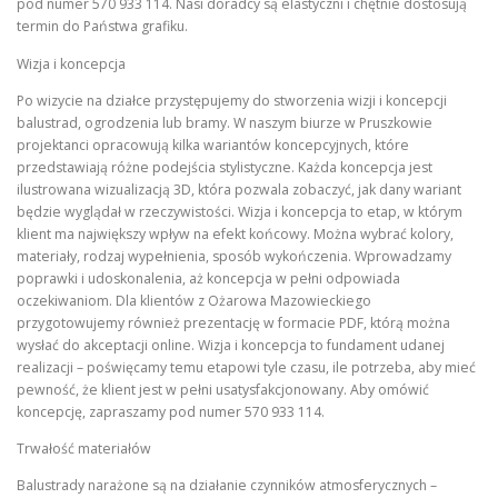
pod numer 570 933 114. Nasi doradcy są elastyczni i chętnie dostosują
termin do Państwa grafiku.
Wizja i koncepcja
Po wizycie na działce przystępujemy do stworzenia wizji i koncepcji
balustrad, ogrodzenia lub bramy. W naszym biurze w Pruszkowie
projektanci opracowują kilka wariantów koncepcyjnych, które
przedstawiają różne podejścia stylistyczne. Każda koncepcja jest
ilustrowana wizualizacją 3D, która pozwala zobaczyć, jak dany wariant
będzie wyglądał w rzeczywistości. Wizja i koncepcja to etap, w którym
klient ma największy wpływ na efekt końcowy. Można wybrać kolory,
materiały, rodzaj wypełnienia, sposób wykończenia. Wprowadzamy
poprawki i udoskonalenia, aż koncepcja w pełni odpowiada
oczekiwaniom. Dla klientów z Ożarowa Mazowieckiego
przygotowujemy również prezentację w formacie PDF, którą można
wysłać do akceptacji online. Wizja i koncepcja to fundament udanej
realizacji – poświęcamy temu etapowi tyle czasu, ile potrzeba, aby mieć
pewność, że klient jest w pełni usatysfakcjonowany. Aby omówić
koncepcję, zapraszamy pod numer 570 933 114.
Trwałość materiałów
Balustrady narażone są na działanie czynników atmosferycznych –