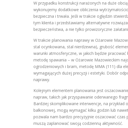
W przypadku konstrukcji narażonych na duże obci
wykonujemy dodatkowe obliczenia wytrzymałościo
bezpieczna i trwała. Jeśli w trakcie oględzin stwi
tym klienta i przedstawiamy alternatywne rozwiąza
bezpieczeństwa, a nie tylko prowizoryczne załatani
W trakcie planowania naprawy w Ożarowie Mazowiec
stal ocynkowana, stal nierdzewna), grubość elemen
warunki atmosferyczne, w jakich będzie pracować 
metodę spawania – w Ożarowie Mazowieckim naj
ogrodzeniowych i bram, metodę MMA (111) dla el
wymagających dużej precyzji i estetyki. Dobór o
naprawy.
Kolejnym elementem planowania jest oszacowanie 
napraw, takich jak przyspawanie oderwanego frag
Bardziej skomplikowane interwencje, na przykład
balkonowej, mogą wymagać kilku godzin lub nawet
pozwala nam bardzo precyzyjnie oszacować czas po
muszą zaplanować swoją codzienną aktywność.