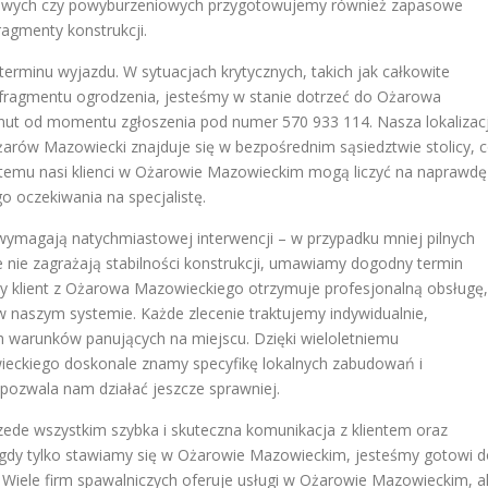
owych czy powyburzeniowych przygotowujemy również zapasowe
ragmenty konstrukcji.
terminu wyjazdu. W sytuacjach krytycznych, takich jak całkowite
 fragmentu ogrodzenia, jesteśmy w stanie dotrzeć do Ożarowa
inut od momentu zgłoszenia pod numer 570 933 114. Nasza lokalizac
arów Mazowiecki znajduje się w bezpośrednim sąsiedztwie stolicy, 
ki temu nasi klienci w Ożarowie Mazowieckim mogą liczyć na naprawdę
o oczekiwania na specjalistę.
 wymagają natychmiastowej interwencji – w przypadku mniej pilnych
re nie zagrażają stabilności konstrukcji, umawiamy dogodny termin
ażdy klient z Ożarowa Mazowieckiego otrzymuje profesjonalną obsługę,
w naszym systemie. Każde zlecenie traktujemy indywidualnie,
 warunków panujących na miejscu. Dzięki wieloletniemu
ieckiego doskonale znamy specyfikę lokalnych zabudowań i
 pozwala nam działać jeszcze sprawniej.
ede wszystkim szybka i skuteczna komunikacja z klientem oraz
 gdy tylko stawiamy się w Ożarowie Mazowieckim, jesteśmy gotowi 
Wiele firm spawalniczych oferuje usługi w Ożarowie Mazowieckim, a