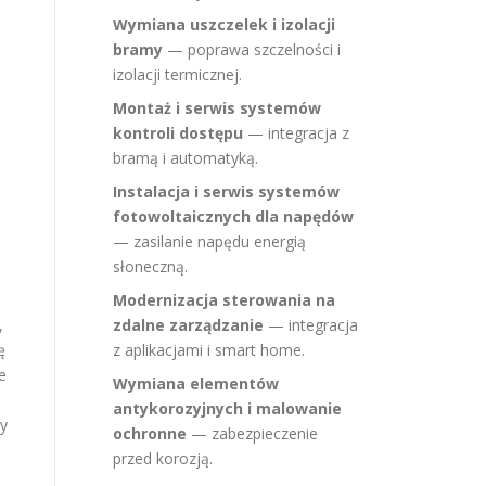
Wymiana uszczelek i izolacji
bramy
— poprawa szczelności i
izolacji termicznej.
Montaż i serwis systemów
kontroli dostępu
— integracja z
bramą i automatyką.
Instalacja i serwis systemów
fotowoltaicznych dla napędów
— zasilanie napędu energią
słoneczną.
Modernizacja sterowania na
,
zdalne zarządzanie
— integracja
ę
z aplikacjami i smart home.
e
Wymiana elementów
antykorozyjnych i malowanie
py
ochronne
— zabezpieczenie
przed korozją.