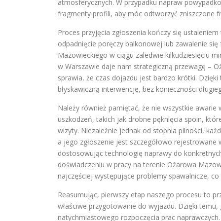
atmosferycznych. W przypadku napraw powypadk
fragmenty profili, aby móc odtworzyć zniszczone f
Proces przyjęcia zgłoszenia kończy się ustaleniem 
odpadnięcie poręczy balkonowej lub zawalenie się
Mazowieckiego w ciągu zaledwie kilkudziesięciu m
w Warszawie daje nam strategiczną przewagę – Oż
sprawia, że czas dojazdu jest bardzo krótki. Dzię
błyskawiczną interwencję, bez konieczności długieg
Należy również pamiętać, że nie wszystkie awarie
uszkodzeń, takich jak drobne pęknięcia spoin, któ
wizyty. Niezależnie jednak od stopnia pilności, k
a jego zgłoszenie jest szczegółowo rejestrowane 
dostosowując technologię naprawy do konkretnych
doświadczeniu w pracy na terenie Ożarowa Mazow
najczęściej występujące problemy spawalnicze, co
Reasumując, pierwszy etap naszego procesu to prz
właściwe przygotowanie do wyjazdu. Dzięki temu,
natychmiastowego rozpoczęcia prac naprawczych. 