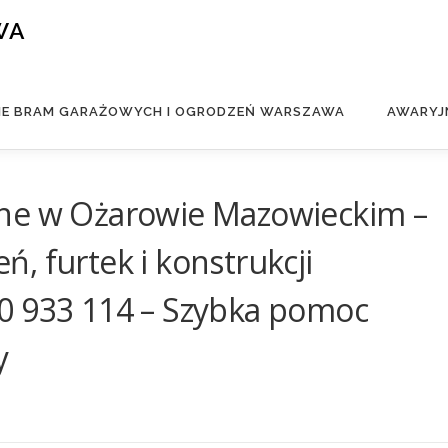
WA
IE BRAM GARAŻOWYCH I OGRODZEŃ WARSZAWA
AWARYJ
jne w Ożarowie Mazowieckim –
, furtek i konstrukcji
0 933 114 – Szybka pomoc
y