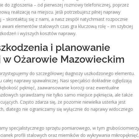
e do zgłoszenia – od pierwszej rozmowy telefonicznej, poprzez
wą realizację na miejscu. Jeśli potrzebujesz pilnej naprawy
– skontaktuj się z nami, a nasz zespół natychmiast rozpocznie
 awarii elementów stalowych czas gra kluczową rolę – im szybciej
szkodzeń i wyższych kosztów naprawy.
zkodzenia i planowanie
j w Ożarowie Mazowieckim
przystępujemy do szczegółowej diagnozy uszkodzonego elementu.
 całej naprawy spawalniczej. Nasi specjaliści dokładnie oględzają
 głębokość pęknięć, zaawansowanie korozji oraz ewentualne
zdowych sprawdzamy nie tylko samo miejsce pęknięcia, ale także
jących. Często zdarza się, że pozornie niewielka usterka jest
h, dlatego nie ograniczamy się wyłącznie do naprawy widocznego
my specjalistycznego sprzętu pomiarowego, w tym grubościomierz
cianek profili stalowych oraz mierników do wykrywania mikropęknięć.