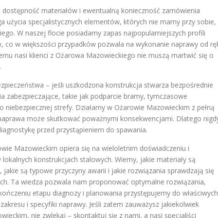
ę dostępność materiałów i ewentualną konieczność zamówienia
ga użycia specjalistycznych elementów, których nie mamy przy sobie,
o. W naszej flocie posiadamy zapas najpopularniejszych profili
, co w większości przypadków pozwala na wykonanie naprawy od ręk
emu nasi klienci z Ożarowa Mazowieckiego nie muszą martwić się o
.
pieczeństwa – jeśli uszkodzona konstrukcja stwarza bezpośrednie
a zabezpieczające, takie jak podparcie bramy, tymczasowe
o niebezpiecznej strefy. Działamy w Ożarowie Mazowieckim z pełną
a naprawa może skutkować poważnymi konsekwencjami. Dlatego nigd
diagnostykę przed przystąpieniem do spawania.
wie Mazowieckim opiera się na wieloletnim doświadczeniu i
okalnych konstrukcjach stalowych. Wiemy, jakie materiały są
jakie są typowe przyczyny awarii i jakie rozwiązania sprawdzają się
ych. Ta wiedza pozwala nam proponować optymalne rozwiązania,
zakończeniu etapu diagnozy i planowania przystępujemy do właściwych
akresu i specyfiki naprawy. Jeśli zatem zauważysz jakiekolwiek
eckim, nie zwlekaj – skontaktuj się z nami, a nasi specjaliści