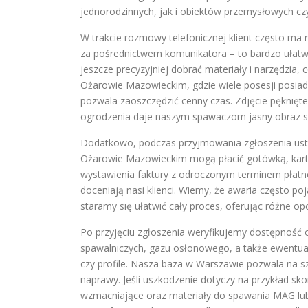
jednorodzinnych, jak i obiektów przemysłowych c
W trakcie rozmowy telefonicznej klient często ma
za pośrednictwem komunikatora – to bardzo ułatwi
jeszcze precyzyjniej dobrać materiały i narzędzia,
Ożarowie Mazowieckim, gdzie wiele posesji posiad
pozwala zaoszczędzić cenny czas. Zdjęcie pęknię
ogrodzenia daje naszym spawaczom jasny obraz sy
Dodatkowo, podczas przyjmowania zgłoszenia ustal
Ożarowie Mazowieckim mogą płacić gotówką, kartą
wystawienia faktury z odroczonym terminem płatnoś
doceniają nasi klienci. Wiemy, że awaria często po
staramy się ułatwić cały proces, oferując różne opc
Po przyjęciu zgłoszenia weryfikujemy dostępność 
spawalniczych, gazu osłonowego, a także ewentual
czy profile. Nasza baza w Warszawie pozwala na 
naprawy. Jeśli uszkodzenie dotyczy na przykład s
wzmacniające oraz materiały do spawania MAG lub