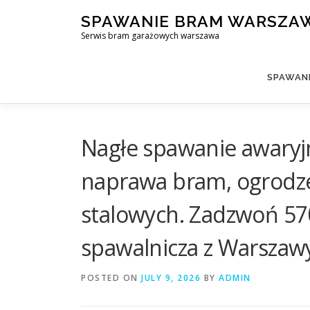
Skip
SPAWANIE BRAM WARSZA
to
Serwis bram garażowych warszawa
content
SPAWAN
Nagłe spawanie awary
naprawa bram, ogrodzeń
stalowych. Zadzwoń 57
spawalnicza z Warszaw
POSTED ON
JULY 9, 2026
BY
ADMIN