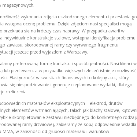
zy magazynowych.
 możliwość wykonania zdjęcia uszkodzonego elementu i przesłania go
a wstępną ocenę problemu. Dzięki zdjęciom nasi specjaliści mogą
 co przekłada się na krótszy czas naprawy. W przypadku awarii w
a indywidualne konstrukcje stalowe, wstępna identyfikacja problemu
tego zawiasu, skorodowanej ramy czy wyrwanego fragmentu
tuacji jeszcze przed wyjazdem z Warszawy.
amy preferowaną formę kontaktu i sposób płatności. Nasi klienci w
 lub przelewem, a w przypadku większych zleceń istnieje możliwość
ci. Elastyczność w kwestiach finansowych to kolejny atut, który
jawia się niespodziewanie i generuje nieplanowane wydatki, dlatego
je rozliczenia.
odpowiednich materiałów eksploatacyjnych – elektrod, drutów
nych elementów wzmacniających, takich jak blachy stalowe, kątowni
szybkie skompletowanie zestawu niezbędnego do konkretnego rodzaj
korodowanej ramy drzwiowej, zabieramy ze sobą odpowiednie wkładki
 MMA, w zależności od grubości materiału i warunków