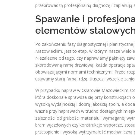
przeprowadzą profesjonalną diagnozę i zaplanują 
Spawanie i profesjon
elementów stalowyc
Po zakończeniu fazy diagnostycznej i planistyczn
Mazowieckim. Jest to etap, w którym nasze wielole
Niezależnie od tego, czy naprawiamy pęknięty zaw
skorodowaną ramę drzwiową, każda operacja spawa
obowiązującymi normami technicznymi. Przed roz
usuwamy starą farbę, rdzę, tłuszcz i wszelkie zan
W przypadku napraw w Ożarowie Mazowieckim sto
która doskonale sprawdza się przy konstrukcjach 
wysoką wydajnością i dobrą jakością spoin, a dod
ważne przy naprawach w trudno dostępnych miejs
zależności od grubości materiału i wymaganej wytr
bram wjazdowych czy konstrukcje wsporcze, stosu
przetopienie i wysoką wytrzymałość mechaniczną 