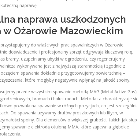
skuteczną naprawę.
alna naprawa uszkodzonych
h w Ożarowie Mazowieckim
ej przystępujemy do właściwych prac spawalniczych w Ożarowie
tnie doświadczenie i profesjonalny sprzęt odgrywają kluczową rolę.
ias bramy, uzupełniamy ubytki w ogrodzeniu, czy regenerujemy
lnicza wykonywana jest z najwyższą starannością i zgodnie z
poczęciem spawania dokładnie przygotowujemy powierzchnię –
ieczyszczenia, które mogłyby negatywnie wpłynąć na jakość spoiny.
sujemy przede wszystkim spawanie metodą MAG (Metal Active Gas)
ogrodzeniowych, bramach i balustradach. Metoda ta charakteryzuje si
atkowo pozwala na spawanie w różnych pozycjach, co jest szczególni
cach. Do spawania używamy drutów proszkowych lub litych, w
zymałości spoiny. Dla elementów o większej grubości, takich jak słu
jemy spawanie elektrodą otuloną MMA, które zapewnia głębokie
połączenia.