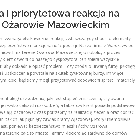
 i priorytetowa reakcja na
w Ożarowie Mazowieckim
 wymaga błyskawicznej reakcji, zwłaszcza gdy chodzi o elementy
bezpieczeństwo i funkcjonalność posesji. Nasza firma z Warszawy od
lniczych na terenie Ożarowa Mazowieckiego i okolic, a proces
y klient dzwoni do naszego dyspozytora, ten zbiera wszystkie
t, aby dokładnie opisać problem – czy chodzi o urwaną furtę, pęknięt
ż uszkodzenia powstałe na skutek gwałtownej burzy. Im więcej
m lepiej będziemy mogli przygotować odpowiedni sprzęt i materiały
ent uległ uszkodzeniu, jaki jest stopień zniszczenia, czy awaria
eje ryzyko dalszych uszkodzeń, a także czy klient posiada podstawow
walają oszacować czas potrzebny na realizację zlecenia oraz dobrać
ii takich jak pęknięty zawias bramy wjazdowej, który uniemożliwia
hmiast, ponieważ bezpieczeństwo mieszkańców Ożarowa
 na terenie całego miasta i gminy, docierając zarówno do domów