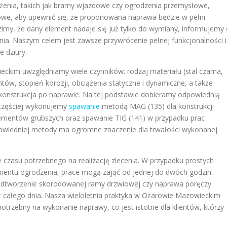
ążenia, takich jak bramy wjazdowe czy ogrodzenia przemysłowe,
we, aby upewnić się, że proponowana naprawa będzie w pełni
erdzimy, że dany element nadaje się już tylko do wymiany, informujemy
nia. Naszym celem jest zawsze przywrócenie pełnej funkcjonalności i
e dziury.
kim uwzględniamy wiele czynników: rodzaj materiału (stal czarna,
tów, stopień korozji, obciążenia statyczne i dynamiczne, a także
konstrukcja po naprawie. Na tej podstawie dobieramy odpowiednią
częściej wykonujemy
spawanie
metodą MAG (135) dla konstrukcji
ementów grubszych oraz spawanie TIG (141) w przypadku prac
dpowiedniej metody ma ogromne znaczenie dla trwałości wykonanej
czasu potrzebnego na realizację zlecenia. W przypadku prostych
mentu ogrodzenia, prace mogą zająć od jednej do dwóch godzin.
 odtworzenie skorodowanej ramy drzwiowej czy naprawa poręczy
 całego dnia. Nasza wieloletnia praktyka w Ożarowie Mazowieckim
trzebny na wykonanie naprawy, co jest istotne dla klientów, którzy