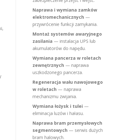
zabezpieczenie przejść i wejść.
Naprawa i wymiana zamków
elektromechanicznych
—
przywrócenie funkcji zamykania.
i,
Montaż systemów awaryjnego
zasilania
— instalacja UPS lub
akumulatorów do napędu.
Wymiana pancerza w roletach
zewnętrznych
— naprawa
uszkodzonego pancerza.
y
Regeneracja wału nawojowego
w roletach
— naprawa
mechanizmu zwijania.
Wymiana łożysk i tulei
—
eliminacja luzów i hałasu.
Naprawa bram przemysłowych
segmentowych
— serwis dużych
bram halowych.