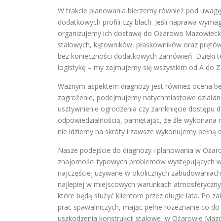
W trakcie planowania bierzemy również pod uwag
dodatkowych profili czy blach. Jeśli naprawa wyma
organizujemy ich dostawę do Ożarowa Mazowieckieg
stalowych, kątowników, płaskowników oraz prętów
bez konieczności dodatkowych zamówień. Dzięki t
logistykę – my zajmujemy się wszystkim od A do Z
Ważnym aspektem diagnozy jest również ocena bez
zagrożenie, podejmujemy natychmiastowe działani
usztywnienie ogrodzenia czy zamknięcie dostępu d
odpowiedzialnością, pamiętając, że źle wykonan
nie idziemy na skróty i zawsze wykonujemy pełną 
Nasze podejście do diagnozy i planowania w Ożaro
znajomości typowych problemów występujących w l
najczęściej używane w okolicznych zabudowaniach, 
najlepiej w miejscowych warunkach atmosferyczn
które będą służyć klientom przez długie lata. Po 
prac spawalniczych, mając pełne rozeznanie co do z
uszkodzenia konstrukcji stalowej w Ożarowie Mazowi