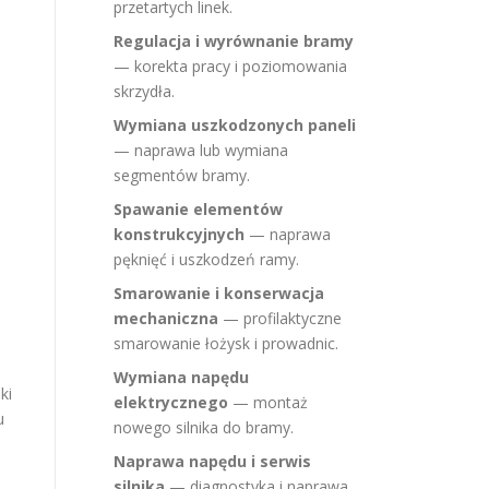
przetartych linek.
Regulacja i wyrównanie bramy
— korekta pracy i poziomowania
skrzydła.
Wymiana uszkodzonych paneli
— naprawa lub wymiana
segmentów bramy.
Spawanie elementów
konstrukcyjnych
— naprawa
pęknięć i uszkodzeń ramy.
Smarowanie i konserwacja
mechaniczna
— profilaktyczne
smarowanie łożysk i prowadnic.
Wymiana napędu
ki
elektrycznego
— montaż
u
nowego silnika do bramy.
Naprawa napędu i serwis
silnika
— diagnostyka i naprawa