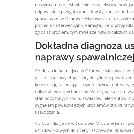
naszym atutem jest właśnie kompleksowe podejści
odpowiednie przygotowanie logistyczne, aż po facho
spawalniczej w Ożarowie Mazowieckim, nie zwlekaj 
procedurę interwencyjną. Pamiętaj, że w przypadku
zgłosisz problem, tym mniejsze ryzyko dalszych u
Dokładna diagnoza us
naprawy spawalnicze
Po dotarciu na miejsce w Ożarowie Mazowieckim 
Jest to kluczowy etap, który decyduje o powodzeniu
konstrukcję, oceniając stopień zużycia materiału,
odkształcenia mechaniczne. W przypadku bram wja
stan pozostałych spoin, zawiasów i elementów mocu
sygnałem poważniejszych problemów strukturalnyc
uszkodzenia.
Podczas diagnozy w Ożarowie Mazowieckim używa
ultradźwiękowych do oceny rzeczywistej grubości ś