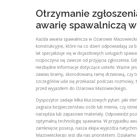
Otrzymanie zgłoszenia
awarię spawalniczą 
Każda awaria spawalnicza w Ożarowie Mazowieckim
konstrukcyjne, które na co dzień odpowiadają za 
lat specjalizuje się w dojazdowych usługach spawa
rozpoczyna się zawsze od przyjęcia zgłoszenia. Gd
niezbędne informacje dotyczące usterki. Ważne jes
zawias bramy, skorodowaną ramę drzwiową, czy te
szczegółów uda się przekazać podczas rozmowy, ty
przed wyjazdem do Ożarowa Mazowieckiego.
Dyspozytor zadaje kilka kluczowych pytań: jaki elem
zagraża bezpieczeństwu osób lub mienia, czy istni
narzędzia lub zapasowe materiały. Odpowiedzi poz
optymalną technologię spawania. W przypadku awar
zamknięcie posesji, nasza ekipa wyjeżdża natyc
Mazowieckiego jest dla nas priorytetem. Działamy