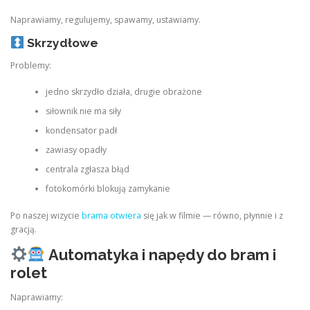
Naprawiamy, regulujemy, spawamy, ustawiamy.
Skrzydłowe
Problemy:
jedno skrzydło działa, drugie obrażone
siłownik nie ma siły
kondensator padł
zawiasy opadły
centrala zgłasza błąd
fotokomórki blokują zamykanie
Po naszej wizycie
brama otwiera
się jak w filmie — równo, płynnie i z
gracją.
Automatyka i napędy do bram i
rolet
Naprawiamy: