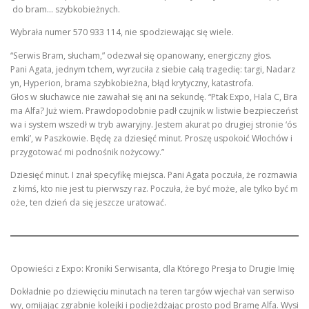
do bram… szybkobieżnych.
Wybrała numer 570 933 114, nie spodziewając się wiele.
“Serwis Bram, słucham,” odezwał się opanowany, energiczny głos.
Pani Agata, jednym tchem, wyrzuciła z siebie całą tragedię: targi, Nadarz
yn, Hyperion, brama szybkobieżna, błąd krytyczny, katastrofa.
Głos w słuchawce nie zawahał się ani na sekundę. “Ptak Expo, Hala C, Bra
ma Alfa? Już wiem. Prawdopodobnie padł czujnik w listwie bezpieczeńst
wa i system wszedł w tryb awaryjny. Jestem akurat po drugiej stronie ‘ós
emki’, w Paszkowie. Będę za dziesięć minut. Proszę uspokoić Włochów i
przygotować mi podnośnik nożycowy.”
Dziesięć minut. I znał specyfikę miejsca. Pani Agata poczuła, że rozmawia
z kimś, kto nie jest tu pierwszy raz. Poczuła, że być może, ale tylko być m
oże, ten dzień da się jeszcze uratować.
Opowieści z Expo: Kroniki Serwisanta, dla Którego Presja to Drugie Imię
Dokładnie po dziewięciu minutach na teren targów wjechał van serwiso
wy, omijając zgrabnie kolejki i podjeżdżając prosto pod Bramę Alfa. Wysi