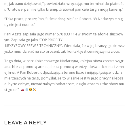
m, jak panu dziękować,” powiedziała, wręczając mu terminal do płatnośc
i. “Uratował pan nie tylko bramę. Uratował pan całe targi i moją karierę.”
“Taka praca, proszę Pani,” uśmiechnął się Pan Robert. “W Nadarzynie nig
dy nie jest nudno.”
Pani Agata zapisała jego numer 570 933 114 w swoim telefonie służbow
ym. Zapisała go jako “TOP PRIORITY –
KRYZYSOWY SERWIS TECHNICZNY”. Wiedziała, że w jej branży, gdzie wsz
ystko musi działać na sto procent, taki kontakt jest cenniejszy niż złoto.
Tego dnia, w sercu biznesowego Nadarzyna, kolejna bitwa została wygr
ana. Nie za pomocą armat, ale za pomocą wiedzy, doświadczenia i zimn
ej krwi. A Pan Robert, odjeżdżając z terenu Expo i mijając tysiące ludzi z
mierzających na targi, pomyślał, że to właśnie jest w jego pracy najlepsz
e: bycie cichym, niewidzialnym bohaterem, dzięki któremu “the show mu
st go on”.
LEAVE A REPLY