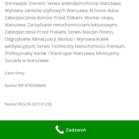
Sterowanie Domem
Serwis wideodomofonów Warszawa
.
,
Wymiana zamków szyfrowych Warszawa
Ai home dubai
.
.
Zabezpieczenia domów Przed Dzikami
Montaż okapu
,
Warszawa
Zarządzanie nieruchomościami luksusowymi
.
,
Zabezpieczenia Przed Ptakami
Serwis Maszyn Fitness
,
,
Odgrzybianie Klimatyzacji
Montaż i Wymiana kratek
,
wentylacyjnych
Serwis Techniczny Nieruchomości Premium
,
,
Profesjonalny Komik i Stand-uper Warszawa
Montujemy
,
Suszarki w Warszawie
.
Dane firmy:
Numer NIP 8792446683
Numer REGON 021161238
Ceidg
Mobilny Serwis
Firma przedsiębiorcy w
Konrad Wiśniewski -
Zadzwoń
Warszawa