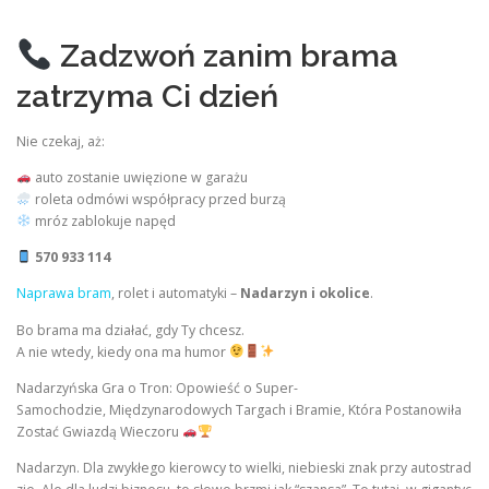
Zadzwoń zanim brama
zatrzyma Ci dzień
Nie czekaj, aż:
auto zostanie uwięzione w garażu
roleta odmówi współpracy przed burzą
mróz zablokuje napęd
570 933 114
Naprawa bram
, rolet i automatyki –
Nadarzyn i okolice
.
Bo brama ma działać, gdy Ty chcesz.
A nie wtedy, kiedy ona ma humor
Nadarzyńska Gra o Tron: Opowieść o Super-
Samochodzie, Międzynarodowych Targach i Bramie, Która Postanowiła
Zostać Gwiazdą Wieczoru
Nadarzyn. Dla zwykłego kierowcy to wielki, niebieski znak przy autostrad