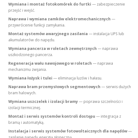
Wymiana i montaż fotokomórek do furtki
— zabezpieczenie
przejść i wejść.
Naprawa i wymiana zamków elektromechanicznych
—
przywrócenie funkcji zamykania.
Montaż systemów awaryjnego zasilania
— instalacja UPS lub
akumulatorów do napędu.
Wymiana pancerza w roletach zewnętrznych
— naprawa
uszkodzonego pancerza.
Regeneracja wału nawojowego w roletach
— naprawa
mechanizmu zwijania.
Wymiana łożysk i tulei
— eliminacja luzów i hałasu.
Naprawa bram przemysłowych segmentowych
— serwis dużych
bram halowych.
Wymiana uszczelek i izolacji bramy
— poprawa szczelności i
izolacji termicznej.
Montaż i serwis systemów kontroli dostępu
— integracja z
bramą i automatyką.
Instalacja i serwis systemów fotowoltaicznych dla napędów
—
zasilanie napędu energią słoneczną.