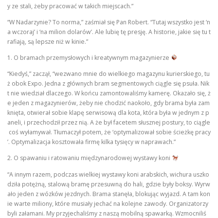
y ze stali, żeby pracować w takich miejscach.”
“W Nadarzynie? To norma,” zaśmiał się Pan Robert. “Tutaj wszystko jest ‘n
a wczoraj’ i ‘na milion dolarów’. Ale lubię tę presję. A historie, jakie się tu t
rafiają, są lepsze niż w kinie.”
1. O bramach przemysłowych i kreatywnym magazynierze
“Kiedyś,” zaczął, “wezwano mnie do wielkiego magazynu kurierskiego, tu
ż obok Expo. Jedna z głównych bram segmentowych ciągle się psuła. Nik
t nie wiedział dlaczego. W końcu zamontowaliśmy kamerę. Okazało się, ż
e jeden z magazynierów, żeby nie chodzić naokoło, gdy brama była zam
knięta, otwierał sobie klapę serwisową dla kota, która była w jednym z p
aneli, i przechodził przez nią. A że był facetem słusznej postury, to ciągle
coś wyłamywał. Tłumaczył potem, że ‘optymalizował sobie ścieżkę pracy
’. Optymalizacja kosztowała firmę kilka tysięcy w naprawach.”
2. O spawaniu i ratowaniu międzynarodowej wystawy koni
“A innym razem, podczas wielkiej wystawy koni arabskich, wichura uszko
dziła potężną, stalową bramę przesuwną do hali, gdzie były boksy. Wyrw
ało jeden z wózków jezdnych. Brama stanęła, blokując wyjazd. A tam kon
ie warte miliony, które musiały jechać na kolejne zawody. Organizatorzy
byli załamani. My przyjechaliśmy z naszą mobilną spawarką. Wzmocniliś