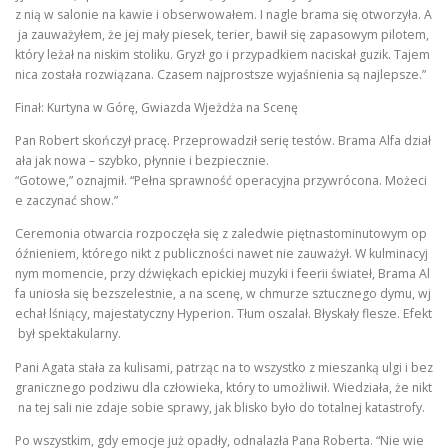
z nią w salonie na kawie i obserwowałem. I nagle brama się otworzyła. A
ja zauważyłem, że jej mały piesek, terier, bawił się zapasowym pilotem,
który leżał na niskim stoliku. Gryzł go i przypadkiem naciskał guzik. Tajem
nica została rozwiązana. Czasem najprostsze wyjaśnienia są najlepsze.”
Finał: Kurtyna w Górę, Gwiazda Wjeżdża na Scenę
Pan Robert skończył pracę. Przeprowadził serię testów. Brama Alfa dział
ała jak nowa – szybko, płynnie i bezpiecznie.
“Gotowe,” oznajmił. “Pełna sprawność operacyjna przywrócona. Możeci
e zaczynać show.”
Ceremonia otwarcia rozpoczęła się z zaledwie piętnastominutowym op
óźnieniem, którego nikt z publiczności nawet nie zauważył. W kulminacyj
nym momencie, przy dźwiękach epickiej muzyki i feerii świateł, Brama Al
fa uniosła się bezszelestnie, a na scenę, w chmurze sztucznego dymu, wj
echał lśniący, majestatyczny Hyperion. Tłum oszalał. Błyskały flesze. Efekt
był spektakularny.
Pani Agata stała za kulisami, patrząc na to wszystko z mieszanką ulgi i bez
granicznego podziwu dla człowieka, który to umożliwił. Wiedziała, że nikt
na tej sali nie zdaje sobie sprawy, jak blisko było do totalnej katastrofy.
Po wszystkim, gdy emocje już opadły, odnalazła Pana Roberta. “Nie wie