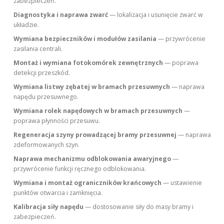
zabezpieczeń.
Diagnostyka i naprawa zwarć
— lokalizacja i usunięcie zwarć w
układzie.
Wymiana bezpieczników i modułów zasilania
— przywrócenie
zasilania centrali.
Montaż i wymiana fotokomórek zewnętrznych
— poprawa
detekcji przeszkód.
Wymiana listwy zębatej w bramach przesuwnych
— naprawa
napędu przesuwnego.
Wymiana rolek napędowych w bramach przesuwnych
—
poprawa płynności przesuwu.
Regeneracja szyny prowadzącej bramy przesuwnej
— naprawa
zdeformowanych szyn.
Naprawa mechanizmu odblokowania awaryjnego
—
przywrócenie funkcji ręcznego odblokowania.
Wymiana i montaż ograniczników krańcowych
— ustawienie
punktów otwarcia i zamknięcia.
Kalibracja siły napędu
— dostosowanie siły do masy bramy i
zabezpieczeń.