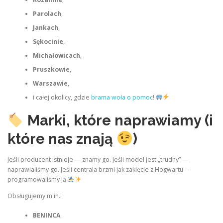
Parolach
,
Jankach
,
Sękocinie
,
Michałowicach
,
Pruszkowie
,
Warszawie
,
i całej okolicy, gdzie
brama woła o pomoc
!
Marki, które naprawiamy (i
które nas znają
)
Jeśli producent istnieje — znamy go. Jeśli model jest „trudny” —
naprawialiśmy go. Jeśli centrala brzmi jak zaklęcie z Hogwartu —
programowaliśmy ją
Obsługujemy m.in.:
BENINCA