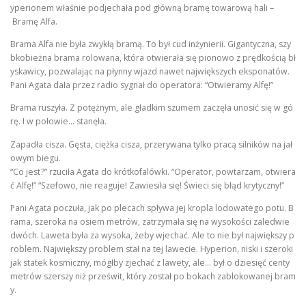
yperionem właśnie podjechała pod główną bramę towarową hali –
Bramę Alfa.
Brama Alfa nie była zwykłą bramą. To był cud inżynierii. Gigantyczna, szy
bkobieżna brama rolowana, która otwierała się pionowo z prędkością bł
yskawicy, pozwalając na płynny wjazd nawet największych eksponatów.
Pani Agata dała przez radio sygnał do operatora: “Otwieramy Alfę!”
Brama ruszyła. Z potężnym, ale gładkim szumem zaczęła unosić się w gó
rę. I w połowie… stanęła.
Zapadła cisza. Gęsta, ciężka cisza, przerywana tylko pracą silników na jał
owym biegu.
“Co jest?” rzuciła Agata do krótkofalówki. “Operator, powtarzam, otwiera
ć Alfę!” “Szefowo, nie reaguje! Zawiesiła się! Świeci się błąd krytyczny!”
Pani Agata poczuła, jak po plecach spływa jej kropla lodowatego potu. B
rama, szeroka na osiem metrów, zatrzymała się na wysokości zaledwie
dwóch. Laweta była za wysoka, żeby wjechać. Ale to nie był największy p
roblem. Największy problem stał na tej lawecie. Hyperion, niski i szeroki
jak statek kosmiczny, mógłby zjechać z lawety, ale… był o dziesięć centy
metrów szerszy niż prześwit, który został po bokach zablokowanej bram
y.