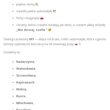
piękne domy
osiedla pełne automatyki
firmy i magazyny
i bramy, które czasem działają jak złoto, a czasem jakby mówiły:
„Nie dzisiaj, szefie.”
Dlatego jesteśmy
MY
— ekipa od bram, rolet i automatyki, która ogarnia
tematy szybciej niż kierowcy na S8 zmieniają pasy
Działamy w:
Nadarzynie
,
Walendowie
,
Strzeniówce
,
Kajetanach
,
Wolicy
,
Ruscu
,
Młochowie
,
Rozalinie
,