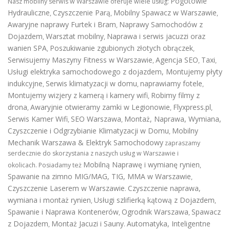
Pogotowie
Nasz mobilny serwis w Warszawie oferuje wiele usług:
Hydrauliczne
Czyszczenie Parą
Mobilny Spawacz w Warszawie
,
,
,
Awaryjne naprawy Furtek i Bram
Naprawy Samochodów z
,
Dojazdem
Warsztat mobilny
Naprawa i serwis jacuzzi oraz
,
,
wanien SPA
Poszukiwanie zgubionych złotych obrączek
,
,
Serwisujemy Maszyny Fitness w Warszawie
Agencja SEO
Taxi
,
,
,
Usługi elektryka samochodowego z dojazdem
,
Montujemy płyty
indukcyjne
Serwis klimatyzacji w domu
naprawiamy fotele
,
,
,
Montujemy wizjery z kamerą i kamery wifi
Robimy filmy z
,
drona
Awaryjnie otwieramy zamki w Legionowie
Flyxpress.pl
,
,
,
Serwis Kamer Wifi
SEO Warszawa
Montaż, Naprawa, Wymiana,
,
,
Czyszczenie i Odgrzybianie Klimatyzacji w Domu
Mobilny
,
Mechanik Warszawa & Elektryk Samochodowy
zapraszamy
serdecznie do skorzystania z naszych usług w Warszawie i
Mobilną Naprawę i wymianę rynien
okolicach. Posiadamy też
,
Spawanie na zimno MIG/MAG, TIG, MMA w Warszawie
,
Czyszczenie Laserem w Warszawie
Czyszczenie naprawa,
.
wymiana i montaż rynien
Usługi szlifierką kątową z Dojazdem
,
,
Spawanie i Naprawa Kontenerów
Ogrodnik Warszawa
Spawacz
,
,
z Dojazdem
Montaż Jacuzi i Sauny
Automatyka, Inteligentne
,
.