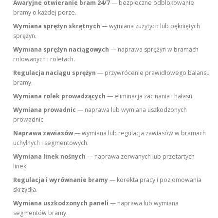
Awaryjne otwieranie bram 24/7
— bezpieczne odblokowanie
bramy o każdej porze.
Wymiana sprężyn skrętnych
— wymiana zużytych lub pękniętych
sprężyn.
Wymiana sprężyn naciągowych
— naprawa sprężyn w bramach
rolowanych i roletach.
Regulacja naciągu sprężyn
— przywrócenie prawidłowego balansu
bramy.
Wymiana rolek prowadzących
— eliminacja zacinania i hałasu.
Wymiana prowadnic
— naprawa lub wymiana uszkodzonych
prowadnic.
Naprawa zawiasów
— wymiana lub regulacja zawiasów w bramach
uchylnych i segmentowych.
Wymiana linek nośnych
— naprawa zerwanych lub przetartych
linek.
Regulacja i wyrównanie bramy
— korekta pracy i poziomowania
skrzydła.
Wymiana uszkodzonych paneli
— naprawa lub wymiana
segmentów bramy.