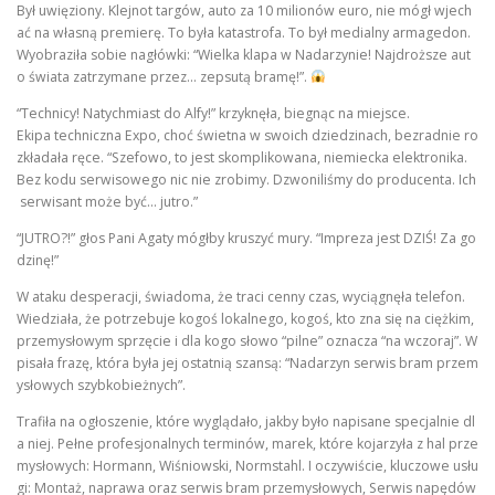
Był uwięziony. Klejnot targów, auto za 10 milionów euro, nie mógł wjech
ać na własną premierę. To była katastrofa. To był medialny armagedon.
Wyobraziła sobie nagłówki: “Wielka klapa w Nadarzynie! Najdroższe aut
o świata zatrzymane przez… zepsutą bramę!”.
“Technicy! Natychmiast do Alfy!” krzyknęła, biegnąc na miejsce.
Ekipa techniczna Expo, choć świetna w swoich dziedzinach, bezradnie ro
zkładała ręce. “Szefowo, to jest skomplikowana, niemiecka elektronika.
Bez kodu serwisowego nic nie zrobimy. Dzwoniliśmy do producenta. Ich
serwisant może być… jutro.”
“JUTRO?!” głos Pani Agaty mógłby kruszyć mury. “Impreza jest DZIŚ! Za go
dzinę!”
W ataku desperacji, świadoma, że traci cenny czas, wyciągnęła telefon.
Wiedziała, że potrzebuje kogoś lokalnego, kogoś, kto zna się na ciężkim,
przemysłowym sprzęcie i dla kogo słowo “pilne” oznacza “na wczoraj”. W
pisała frazę, która była jej ostatnią szansą: “Nadarzyn serwis bram przem
ysłowych szybkobieżnych”.
Trafiła na ogłoszenie, które wyglądało, jakby było napisane specjalnie dl
a niej. Pełne profesjonalnych terminów, marek, które kojarzyła z hal prze
mysłowych: Hormann, Wiśniowski, Normstahl. I oczywiście, kluczowe usłu
gi: Montaż, naprawa oraz serwis bram przemysłowych, Serwis napędów