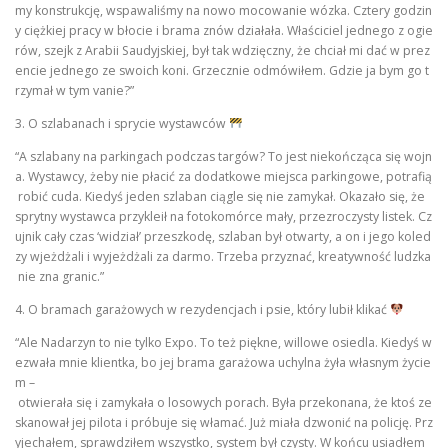
my konstrukcję, wspawaliśmy na nowo mocowanie wózka. Cztery godzin
y ciężkiej pracy w błocie i brama znów działała. Właściciel jednego z ogie
rów, szejk z Arabii Saudyjskiej, był tak wdzięczny, że chciał mi dać w prez
encie jednego ze swoich koni. Grzecznie odmówiłem. Gdzie ja bym go t
rzymał w tym vanie?”
3. O szlabanach i sprycie wystawców
“A szlabany na parkingach podczas targów? To jest niekończąca się wojn
a. Wystawcy, żeby nie płacić za dodatkowe miejsca parkingowe, potrafią
robić cuda. Kiedyś jeden szlaban ciągle się nie zamykał. Okazało się, że
sprytny wystawca przykleił na fotokomórce mały, przezroczysty listek. Cz
ujnik cały czas ‘widział’ przeszkodę, szlaban był otwarty, a on i jego koled
zy wjeżdżali i wyjeżdżali za darmo. Trzeba przyznać, kreatywność ludzka
nie zna granic.”
4. O bramach garażowych w rezydencjach i psie, który lubił klikać
“Ale Nadarzyn to nie tylko Expo. To też piękne, willowe osiedla. Kiedyś w
ezwała mnie klientka, bo jej brama garażowa uchylna żyła własnym życie
m –
otwierała się i zamykała o losowych porach. Była przekonana, że ktoś ze
skanował jej pilota i próbuje się włamać. Już miała dzwonić na policję. Prz
yjechałem, sprawdziłem wszystko, system był czysty. W końcu usiadłem