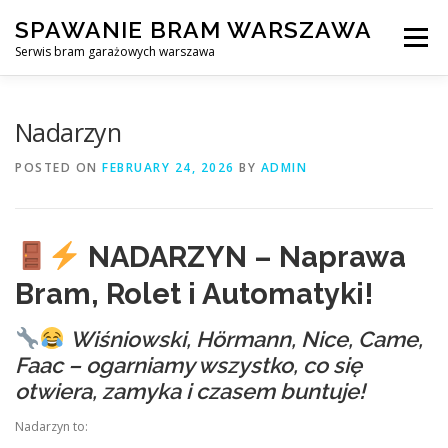
Skip
SPAWANIE BRAM WARSZAWA
to
Menu
content
Serwis bram garażowych warszawa
SPAWANIE BRAM GARAŻOWYCH I OGRODZEŃ WARSZAWA
Nadarzyn
POSTED ON
FEBRUARY 24, 2026
BY
ADMIN
AWARYJNE OTWIERANIE BRAM
BLOG
KONTAKT
NADARZYN – Naprawa
Bram, Rolet i Automatyki!
Wiśniowski, Hörmann, Nice, Came,
Faac – ogarniamy wszystko, co się
otwiera, zamyka i czasem buntuje!
Nadarzyn to: