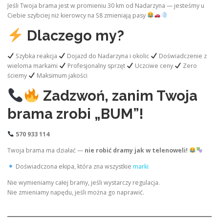
Jeśli Twoja brama jest w promieniu 30 km od Nadarzyna — jesteśmy u
Ciebie szybciej niż kierowcy na S8 zmieniają pasy
Dlaczego my?
Szybka reakcja
Dojazd do Nadarzyna i okolic
Doświadczenie z
wieloma markami
Profesjonalny sprzęt
Uczciwe ceny
Zero
ściemy
Maksimum jakości
Zadzwoń, zanim Twoja
brama zrobi „BUM”!
570 933 114
Twoja brama ma działać —
nie robić dramy jak w telenoweli!
Doświadczona ekipa, która zna wszystkie
marki
Nie wymieniamy całej bramy, jeśli wystarczy regulacja.
Nie zmieniamy napędu, jeśli można go naprawić.