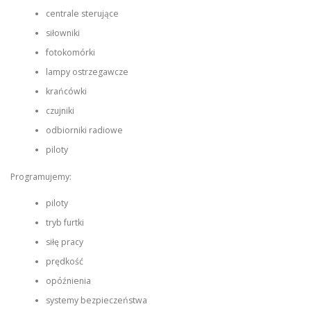
centrale sterujące
siłowniki
fotokomórki
lampy ostrzegawcze
krańcówki
czujniki
odbiorniki radiowe
piloty
Programujemy:
piloty
tryb furtki
siłę pracy
prędkość
opóźnienia
systemy bezpieczeństwa