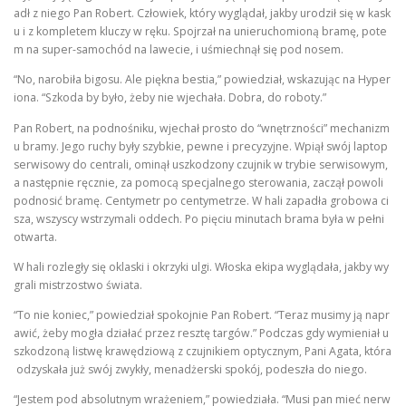
adł z niego Pan Robert. Człowiek, który wyglądał, jakby urodził się w kask
u i z kompletem kluczy w ręku. Spojrzał na unieruchomioną bramę, pote
m na super-samochód na lawecie, i uśmiechnął się pod nosem.
“No, narobiła bigosu. Ale piękna bestia,” powiedział, wskazując na Hyper
iona. “Szkoda by było, żeby nie wjechała. Dobra, do roboty.”
Pan Robert, na podnośniku, wjechał prosto do “wnętrzności” mechanizm
u bramy. Jego ruchy były szybkie, pewne i precyzyjne. Wpiął swój laptop
serwisowy do centrali, ominął uszkodzony czujnik w trybie serwisowym,
a następnie ręcznie, za pomocą specjalnego sterowania, zaczął powoli
podnosić bramę. Centymetr po centymetrze. W hali zapadła grobowa ci
sza, wszyscy wstrzymali oddech. Po pięciu minutach brama była w pełni
otwarta.
W hali rozległy się oklaski i okrzyki ulgi. Włoska ekipa wyglądała, jakby wy
grali mistrzostwo świata.
“To nie koniec,” powiedział spokojnie Pan Robert. “Teraz musimy ją napr
awić, żeby mogła działać przez resztę targów.” Podczas gdy wymieniał u
szkodzoną listwę krawędziową z czujnikiem optycznym, Pani Agata, która
odzyskała już swój zwykły, menadżerski spokój, podeszła do niego.
“Jestem pod absolutnym wrażeniem,” powiedziała. “Musi pan mieć nerw