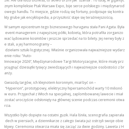
zie. Ale dla ludzi biznesu, to słowo brzmi jak “szansa”. To tutaj, w gigantyc
znym kompleksie Ptak Warsaw Expo, bije serce polskiego i międzynarod
owego handlu. To miejsce, gdzie rodzą się fortuny, podpisuje się kontra
kty grube jak encyklopedia, a przyszłość staje się teraźniejszością.
W samym epicentrum tego biznesowego huraganu stała Pani Agata. Była
event managerem z najwyższej półki, kobietą, która potrafiła zorganizo
wać lądowanie kosmitów i jeszcze sprzedać na to bilety. Jej nerwy były z
e stali, a jej harmonogramy –
dziełami sztuki logistycznej. Właśnie organizowała najważniejsze wydarz
enie roku: “Auto-
Innowacje 2026”, Międzynarodowe Targi Motoryzacyjne, które miały prz
yciągnąć dziesiątki tysięcy zwiedzających i najważniejsze osobistości z br
anży.
Gwiazdą targów, ich klejnotem koronnym, miał być on –
“Hyperion”, prototypowy, elektryczny hipersamochód warty 10 milionó
w euro. Przyjechał z Włoch na specjalnej, zaplombowanej lawecie i miał
zostać uroczyście odsłonięty na głównej scenie podczas ceremonii otwa
rcia.
Wszystko było dopięte na ostatni guzik. Hala lśniła, scenografia zapierała
dech w piersiach, a dziennikarze z całego świata już ostrzyli swoje obie
ktywy. Ceremonia otwarcia miała się zacząć za dwie godziny. Laweta z H