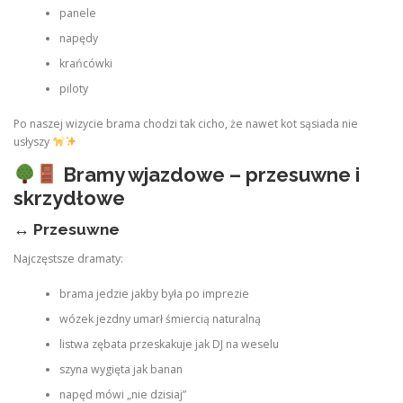
panele
napędy
krańcówki
piloty
Po naszej wizycie brama chodzi tak cicho, że nawet kot sąsiada nie
usłyszy
Bramy wjazdowe – przesuwne i
skrzydłowe
↔️
Przesuwne
Najczęstsze dramaty:
brama jedzie jakby była po imprezie
wózek jezdny umarł śmiercią naturalną
listwa zębata przeskakuje jak DJ na weselu
szyna wygięta jak banan
napęd mówi „nie dzisiaj”