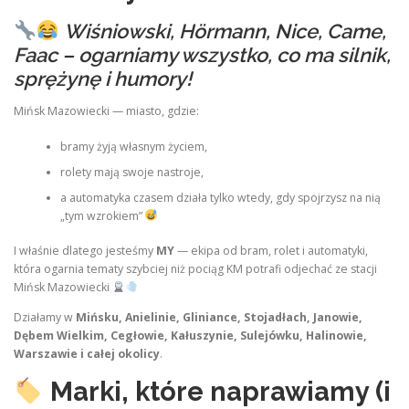
Wiśniowski, Hörmann, Nice, Came,
Faac – ogarniamy wszystko, co ma silnik,
sprężynę i humory!
Mińsk Mazowiecki — miasto, gdzie:
bramy żyją własnym życiem,
rolety mają swoje nastroje,
a automatyka czasem działa tylko wtedy, gdy spojrzysz na nią
„tym wzrokiem”
I właśnie dlatego jesteśmy
MY
— ekipa od bram, rolet i automatyki,
która ogarnia tematy szybciej niż pociąg KM potrafi odjechać ze stacji
Mińsk Mazowiecki
Działamy w
Mińsku, Anielinie, Gliniance, Stojadłach, Janowie,
Dębem Wielkim, Cegłowie, Kałuszynie, Sulejówku, Halinowie,
Warszawie i całej okolicy
.
Marki, które naprawiamy (i