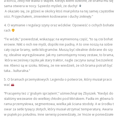
a końcu, żeby nie waliła o słupek. Kiedyś klient dzwonił, że brama mu się
sama otwiera w nocy. Sąsiedzi myśleli, że duchy!
A okazało się, że gdzieś w okolicy ktoś miał pilota na tej samej częstotliw
ości. Przyjechałem, zmieniłem kodowanie i duchy zniknęły.”
4. O wymianie i regulacji szyny oraz wózków: Opowieść o cichych bohate
rach
“Te wózki,” powiedział, wskazując na wymienioną część, “to są cisi bohat
erowie. Nikt o nich nie myśli, dopóki nie padną. A to one noszą na sobie
cały ciężar bramy, setki kilogramów. Muszą być idealnie dobrane do szy
ny, idealnie wyregulowane. Jak my zamontujemy nowy zestaw, to brama,
która wcześniej rzęziła jak stary traktor, nagle zaczyna sunąć bezszelest
nie. Klienci są w szoku. Mówią, że nie wiedzieli, że ich brama potrafi być
taka… kulturalna.”
5. O bramach przemysłowych: Legenda o potworze, który musiał praco
wać
“Pracujemy też z ‘grubym sprzętem’,” uśmiechnął się Zbyszek. “Kiedyś do
staliśmy wezwanie do wielkiej chłodni pod Mińskiem. Padła im główna b
rama przemysłowa, segmentowa, wielka jak ściana stodoły. A w środku t
owar za setki tysięcy złotych, który musiał utrzymać temperaturę. Awaria
w piątek po południu. Inne serwisy powiedziały, że ‘może w poniedziałe