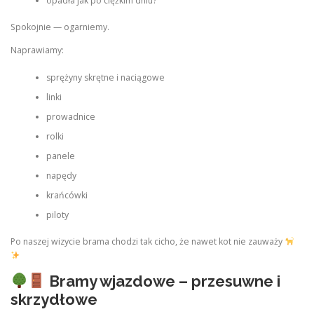
opadła jak po ciężkim dniu?
Spokojnie — ogarniemy.
Naprawiamy:
sprężyny skrętne i naciągowe
linki
prowadnice
rolki
panele
napędy
krańcówki
piloty
Po naszej wizycie brama chodzi tak cicho, że nawet kot nie zauważy
Bramy wjazdowe – przesuwne i
skrzydłowe