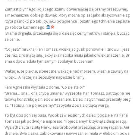
Zamiast płynnego, kojącego szumu otwierającej się bramy przesuwnej,
z mechanizmu dobiegł dźwięk, który można opisać jako skrzyżowanie zg
rzytu paznokci po tablicy, jęku potępieńca i ostatniego tchnienia zepsute
go robota kuchennego.
Brama drgnęła, przesunęła się o dziesięć centymetrów i stanęła, bucząc
żałośnie.
“Co jest?” mruknął Pan Tomasz, wciskając guzik ponownie. I znowu. I jesz
cze raz, z rosnącą siłą, jakby siła nacisku miała jakiekolwiek znaczenie. Br
ama odpowiadała tym samym zbolałym buczeniem.
Wakacje, te piękne, słoneczne wakacje nad morzem, właśnie zawisły na
włosku. A raczej na zepsutym napędzie bramy.
Pani Agnieszka wyjrzała z domu. “Co się stało?”
“Brama… ona… ona chyba umarła,” wyszeptał Pan Tomasz, patrząc na me
talową konstrukcję z niedowierzaniem. Dzieci natychmiast przestały bieg
ać. “Tatusiu, nie pojedziemy?” zapytała Zosia z drżącą wargą.
To był cios poniżej pasa. Widok zawiedzionych dzieci podziałał na Pana
Tomasza jak podwójne espresso. “Pojedziemy!” krzyknął z desperacją.
Wysiadł z auta i z siłą Herkulesa próbował przesunąć bramę ręcznie. Ani
drgnęła. Była ciężka, zablokowana i najwyraźniej miała w głębokim powa