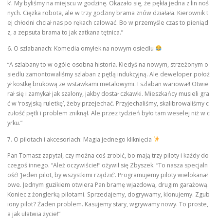
k’. My byliśmy na miejscu w godzinę. Okazało się, że pękła jedna z lin noś
nych. Ciężka robota, ale w trzy godziny brama znów działała. Kierownik t
ej chłodni chciał nas po rękach całować. Bo w przemyśle czas to pieniąd
z, a zepsuta brama to jak zatkana tętnica.”
6. O szlabanach: Komedia omyłek na nowym osiedlu
“A szlabany to w ogóle osobna historia. Kiedyś na nowym, strzeżonym o
siedlu zamontowaliśmy szlaban z pętlą indukcyjną. Ale deweloper położ
ył kostkę brukową ze wstawkami metalowymi. I szlaban wariował! Otwie
rał się i zamykał jak szalony, jakby dostał czkawki. Mieszkańcy musieli gra
ć w ‘rosyjską ruletkę’, żeby przejechać. Przyjechaliśmy, skalibrowaliśmy c
zułość pętli i problem zniknął. Ale przez tydzień było tam weselej niż w c
yrku.”
7. O pilotach i akcesoriach: Magia jednego kliknięcia
Pan Tomasz zapytał, czy można coś zrobić, bo mają trzy piloty i każdy do
czegoś innego. “Ależ oczywiście!” ożywił się Zbyszek. “To nasza specjaln
ość! ‘Jeden pilot, by wszystkimi rządzić’. Programujemy piloty wielokanał
owe. Jednym guzikiem otwiera Pan bramę wjazdową, drugim garażową.
Koniec z żonglerką pilotami. Sprzedajemy, dogrywamy, klonujemy. Zgub
iony pilot? Żaden problem. Kasujemy stary, wgrywamy nowy. To proste,
a jak ułatwia życie!”