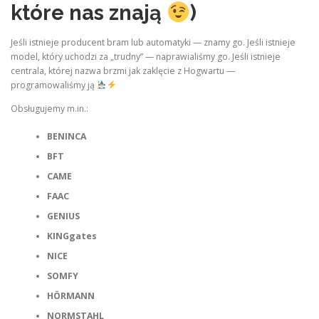
które nas znają
)
Jeśli istnieje producent bram lub automatyki — znamy go. Jeśli istnieje
model, który uchodzi za „trudny” — naprawialiśmy go. Jeśli istnieje
centrala, której nazwa brzmi jak zaklęcie z Hogwartu —
programowaliśmy ją
Obsługujemy m.in.:
BENINCA
BFT
CAME
FAAC
GENIUS
KINGgates
NICE
SOMFY
HÖRMANN
NORMSTAHL