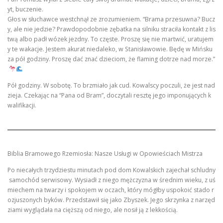
yt, buczenie.
Głos w słuchawce westchnął ze zrozumieniem. “Brama przesuwna? Bucz
y, ale nie jedzie? Prawdopodobnie zębatka na silniku straciła kontakt z lis
twą albo padł wózek jezdny. To częste. Proszę się nie martwić, uratujem
y te wakacje. Jestem akurat niedaleko, w Stanisławowie. Będę w Mińsku
za pół godziny. Proszę dać znać dzieciom, że flaming dotrze nad morze.”
Pół godziny. W sobotę. To brzmiało jak cud. Kowalscy poczuli, że jest nad
zieja. Czekając na “Pana od Bram”, doczytali resztę jego imponujących k
walifikacji.
Biblia Bramowego Rzemiosła: Nasze Usługi w Opowieściach Mistrza
Po niecałych trzydziestu minutach pod dom Kowalskich zajechał schludny
samochód serwisowy. Wysiadł z niego mężczyzna w średnim wieku, z uś
miechem na twarzy i spokojem w oczach, który mógłby uspokoić stado r
ozjuszonych byków. Przedstawił się jako Zbyszek. Jego skrzynka z narzęd
ziami wyglądała na cięższą od niego, ale nosił ją z lekkością.