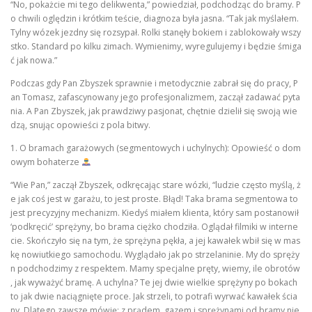
“No, pokażcie mi tego delikwenta,” powiedział, podchodząc do bramy. P
o chwili oględzin i krótkim teście, diagnoza była jasna. “Tak jak myślałem.
Tylny wózek jezdny się rozsypał. Rolki stanęły bokiem i zablokowały wszy
stko. Standard po kilku zimach. Wymienimy, wyregulujemy i będzie śmiga
ć jak nowa.”
Podczas gdy Pan Zbyszek sprawnie i metodycznie zabrał się do pracy, P
an Tomasz, zafascynowany jego profesjonalizmem, zaczął zadawać pyta
nia. A Pan Zbyszek, jak prawdziwy pasjonat, chętnie dzielił się swoją wie
dzą, snując opowieści z pola bitwy.
1. O bramach garażowych (segmentowych i uchylnych): Opowieść o dom
owym bohaterze
“Wie Pan,” zaczął Zbyszek, odkręcając stare wózki, “ludzie często myślą, ż
e jak coś jest w garażu, to jest proste. Błąd! Taka brama segmentowa to
jest precyzyjny mechanizm. Kiedyś miałem klienta, który sam postanowił
‘podkręcić’ sprężyny, bo brama ciężko chodziła. Oglądał filmiki w interne
cie. Skończyło się na tym, że sprężyna pękła, a jej kawałek wbił się w mas
kę nowiutkiego samochodu. Wyglądało jak po strzelaninie. My do spręży
n podchodzimy z respektem. Mamy specjalne pręty, wiemy, ile obrotów
, jak wyważyć bramę. A uchylna? Te jej dwie wielkie sprężyny po bokach
to jak dwie naciągnięte proce. Jak strzeli, to potrafi wyrwać kawałek ścia
ny. Dlatego zawsze mówię: z prądem, gazem i sprężynami od bramy nie