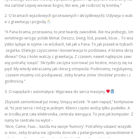
ma żartów! Lepiej wezwać kogoś, kto wie, jak rozbroić tę bombę.”
2. O bramach wjazdowych (przesuwnych i skrzydłowych): Odyseja o walc
e z grawitacją i pogodą
“A Pana brama, przesuwna, to jest twardy zawodnik. Ale ma jednego, śm
iertelnego wroga: polski klimat. Deszcz, śnieg, lód, piasek, liście… To wsz
ystko ląduje w szynie i w wózkach, tak jak u Pana. To jak piasek w trybach
zegarka. Dlatego czyszczenie i konserwacja to podstawa. A brama skrzy
dłowa? Ona z kolei walczy z grawitacją. Z czasem, nawet najlepsze zawi
asy potrafią ‘usiąść’. Skrzydło zaczyna szorować po kostce, niszczy się na
pęd. My wtedy wkraczamy jak chirurg ortopeda. Podnosimy, regulujemy,
czasem musimy coś podspawać, żeby brama znów ‘chodziła’ prosto i z
godnością.”
3. O napędach i automatyce: Wyprawa do serca maszyny
Zbyszek zamontował już nowy, lśniący wózek. “A sam napęd,” kontynuow
ał, “to jest serce i mózg w jednym. Klienci często widzą tylko pudełko. A
w środku jest cała elektronika, centrala sterująca. To jest jak komputer. Z
namy te centrale na wylot –
Nice, Came, Faac… każda ma swoje ‘humory’. Potrafimy ustawić wszystk
o: moc, żeby brama nie zgniotła doniczki z pelargoniami, spowolnienie n