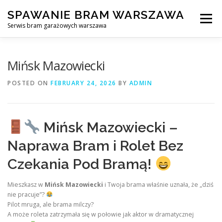
Skip
SPAWANIE BRAM WARSZAWA
to
Menu
content
Serwis bram garażowych warszawa
SPAWANIE BRAM GARAŻOWYCH I OGRODZEŃ WARSZAWA
Mińsk Mazowiecki
POSTED ON
FEBRUARY 24, 2026
BY
ADMIN
AWARYJNE OTWIERANIE BRAM
BLOG
KONTAKT
Mińsk Mazowiecki –
Naprawa Bram i Rolet Bez
Czekania Pod Bramą!
Mieszkasz w
Mińsk Mazowiecki
i Twoja brama właśnie uznała, że „dziś
nie pracuje”?
Pilot mruga, ale brama milczy?
A może roleta zatrzymała się w połowie jak aktor w dramatycznej