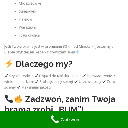
Choszczówkę
Sulejówek
Halinów
Warszawę
i całą okolicę
Jeśli Twoja brama jest w promieniu 30 km od Mińska — jesteśmy u
Ciebie szybciej niż kebab z dowozem
Dlaczego my?
Szybka reakcja
Dojazd do Mińska i okolic
Doświadczenie z
wieloma markami
Profesjonalny sprzęt
Uczciwe ceny
Zero
ściemy
Maksimum jakości
Zadzwoń, zanim Twoja
brama zrobi „BUM”!
Zadzwoń
570 933 114