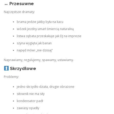
↔️
Przesuwne
Najczęstsze dramaty:
brama jedzie jakby była na kacu
wózek jezdny umarł śmiercią naturalną
listwa zębata przeskakuje jak DJ na imprezie
szyna wygięta jak banan
napęd mówi „nie dzisiaj”
Naprawiamy, regulujemy, spawamy, ustawiamy.
Skrzydłowe
Problemy:
jedno skrzydło działa, drugie obrażone
siłownik nie ma siły
kondensator padł
zawiasy opadły