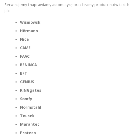
Serwisujemy i naprawiamy automatykę oraz bramy producentów takich
jak:
Wiśniowski
Hörmann
Nice
CAME
FAAC
BENINCA
BFT
GENIUS
KINGgates
Somfy
Normstahl
Tousek
Marantec
Proteco