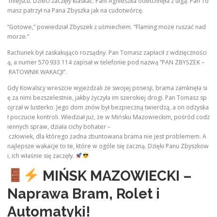
miejscu. Dzieci zaczęły klaskać. Pani Agnieszka odetchnęła z ulgą. Pan To
masz patrzył na Pana Zbyszka jak na cudotwórcę.
“Gotowe,” powiedział Zbyszek z uśmiechem. “Flaming może ruszać nad
morze.”
Rachunek był zaskakująco rozsądny. Pan Tomasz zapłacił z wdzięczności
ą, a numer 570 933 114 zapisał w telefonie pod nazwą “PAN ZBYSZEK –
RATOWNIK WAKACJI”.
Gdy Kowalscy wreszcie wyjeżdżali ze swojej posesji, brama zamknęła si
ę za nimi bezszelestnie, jakby życzyła im szerokiej drogi. Pan Tomasz sp
ojrzał w lusterko. Jego dom znów był bezpieczną twierdzą, a on odzyska
ł poczucie kontroli. Wiedział już, że w Mińsku Mazowieckim, pośród codz
iennych spraw, działa cichy bohater –
człowiek, dla którego żadna zbuntowana brama nie jest problemem. A
najlepsze wakacje to te, które w ogóle się zaczną. Dzięki Panu Zbyszkow
i, ich właśnie się zaczęły.
MIŃSK MAZOWIECKI –
Naprawa Bram, Rolet i
Automatyki!