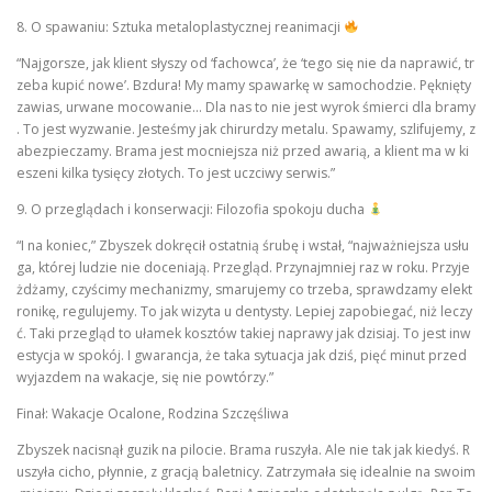
8. O spawaniu: Sztuka metaloplastycznej reanimacji
“Najgorsze, jak klient słyszy od ‘fachowca’, że ‘tego się nie da naprawić, tr
zeba kupić nowe’. Bzdura! My mamy spawarkę w samochodzie. Pęknięty
zawias, urwane mocowanie… Dla nas to nie jest wyrok śmierci dla bramy
. To jest wyzwanie. Jesteśmy jak chirurdzy metalu. Spawamy, szlifujemy, z
abezpieczamy. Brama jest mocniejsza niż przed awarią, a klient ma w ki
eszeni kilka tysięcy złotych. To jest uczciwy serwis.”
9. O przeglądach i konserwacji: Filozofia spokoju ducha
“I na koniec,” Zbyszek dokręcił ostatnią śrubę i wstał, “najważniejsza usłu
ga, której ludzie nie doceniają. Przegląd. Przynajmniej raz w roku. Przyje
żdżamy, czyścimy mechanizmy, smarujemy co trzeba, sprawdzamy elekt
ronikę, regulujemy. To jak wizyta u dentysty. Lepiej zapobiegać, niż leczy
ć. Taki przegląd to ułamek kosztów takiej naprawy jak dzisiaj. To jest inw
estycja w spokój. I gwarancja, że taka sytuacja jak dziś, pięć minut przed
wyjazdem na wakacje, się nie powtórzy.”
Finał: Wakacje Ocalone, Rodzina Szczęśliwa
Zbyszek nacisnął guzik na pilocie. Brama ruszyła. Ale nie tak jak kiedyś. R
uszyła cicho, płynnie, z gracją baletnicy. Zatrzymała się idealnie na swoim