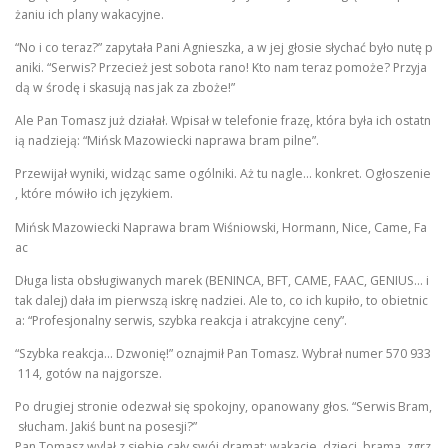
żaniu ich plany wakacyjne.
“No i co teraz?” zapytała Pani Agnieszka, a w jej głosie słychać było nutę p
aniki. “Serwis? Przecież jest sobota rano! Kto nam teraz pomoże? Przyja
dą w środę i skasują nas jak za zboże!”
Ale Pan Tomasz już działał. Wpisał w telefonie frazę, która była ich ostatn
ią nadzieją: “Mińsk Mazowiecki naprawa bram pilne”.
Przewijał wyniki, widząc same ogólniki. Aż tu nagle… konkret. Ogłoszenie
, które mówiło ich językiem.
Mińsk Mazowiecki Naprawa bram Wiśniowski, Hormann, Nice, Came, Fa
ac
Długa lista obsługiwanych marek (BENINCA, BFT, CAME, FAAC, GENIUS… i
tak dalej) dała im pierwszą iskrę nadziei. Ale to, co ich kupiło, to obietnic
a: “Profesjonalny serwis, szybka reakcja i atrakcyjne ceny”.
“Szybka reakcja… Dzwonię!” oznajmił Pan Tomasz. Wybrał numer 570 933
114, gotów na najgorsze.
Po drugiej stronie odezwał się spokojny, opanowany głos. “Serwis Bram,
słucham. Jakiś bunt na posesji?”
Pan Tomasz wylał z siebie cały swój dramat: wakacje, dzieci, brama, zgrz