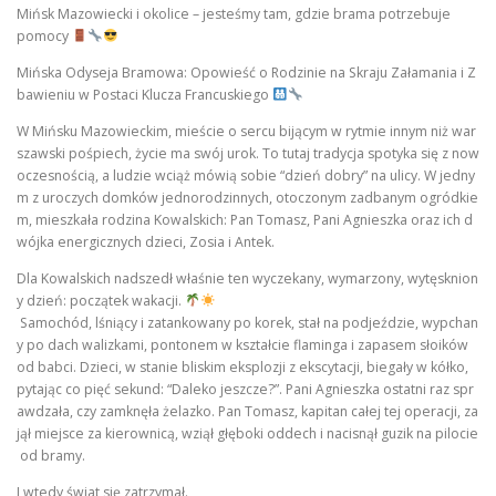
Mińsk Mazowiecki i okolice – jesteśmy tam, gdzie brama potrzebuje
pomocy
Mińska Odyseja Bramowa: Opowieść o Rodzinie na Skraju Załamania i Z
bawieniu w Postaci Klucza Francuskiego
W Mińsku Mazowieckim, mieście o sercu bijącym w rytmie innym niż war
szawski pośpiech, życie ma swój urok. To tutaj tradycja spotyka się z now
oczesnością, a ludzie wciąż mówią sobie “dzień dobry” na ulicy. W jedny
m z uroczych domków jednorodzinnych, otoczonym zadbanym ogródkie
m, mieszkała rodzina Kowalskich: Pan Tomasz, Pani Agnieszka oraz ich d
wójka energicznych dzieci, Zosia i Antek.
Dla Kowalskich nadszedł właśnie ten wyczekany, wymarzony, wytęsknion
y dzień: początek wakacji.
Samochód, lśniący i zatankowany po korek, stał na podjeździe, wypchan
y po dach walizkami, pontonem w kształcie flaminga i zapasem słoików
od babci. Dzieci, w stanie bliskim eksplozji z ekscytacji, biegały w kółko,
pytając co pięć sekund: “Daleko jeszcze?”. Pani Agnieszka ostatni raz spr
awdzała, czy zamknęła żelazko. Pan Tomasz, kapitan całej tej operacji, za
jął miejsce za kierownicą, wziął głęboki oddech i nacisnął guzik na pilocie
od bramy.
I wtedy świat się zatrzymał.