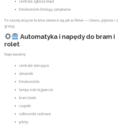
centrala zgłasza błąd
fotokomórki blokują zamykanie
Po naszej wizycie brama otwiera się jak w filmie — równo, płynnie i z
gracją.
Automatyka i napędy do bram i
rolet
Naprawiamy:
centrale sterujące
siłowniki
fotokomórki
lampy ostrzegawcze
krańcówki
czujniki
odbiorniki radiowe
piloty