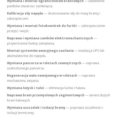
Wymiana i montaż ograniczników krańcowych
— ustawienie
punktów otwarcia i zamknięcia.
Kalibracja siły napędu
— dostosowanie siły do masy bramy i
zabezpieczeń.
Wymiana i montaż fotokomórek do furtki
— zabezpieczenie
przejść i wejść.
Naprawa i wymiana zamków elektromechanicznych
—
przywrócenie funkcji zamykania.
Montaż systemów awaryjnego zasilania
— instalacja UPS lub
akumulatorów do napędu.
Wymiana pancerza w roletach zewnętrznych
— naprawa
uszkodzonego pancerza.
Regeneracja wału nawojowego w roletach
— naprawa
mechanizmu zwijania.
Wymiana łożysk i tulei
— eliminacja luzów i hałasu.
Naprawa bram przemysłowych segmentowych
— serwis dużych
bram halowych.
Wymiana uszczelek i izolacji bramy
— poprawa szczelności i
izolacji termicznej.