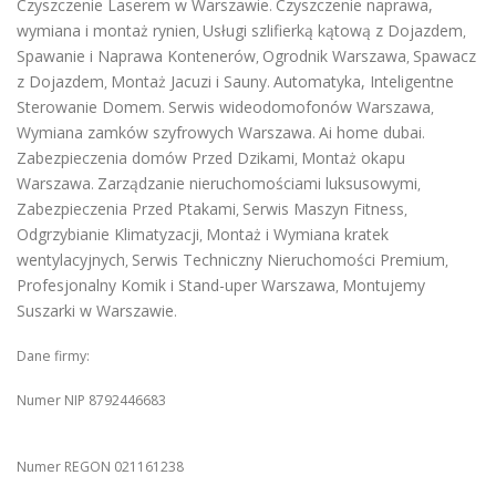
Czyszczenie Laserem w Warszawie
Czyszczenie naprawa,
.
wymiana i montaż rynien
Usługi szlifierką kątową z Dojazdem
,
,
Spawanie i Naprawa Kontenerów
Ogrodnik Warszawa
Spawacz
,
,
z Dojazdem
Montaż Jacuzi i Sauny
Automatyka, Inteligentne
,
.
Sterowanie Domem
Serwis wideodomofonów Warszawa
.
,
Wymiana zamków szyfrowych Warszawa
Ai home dubai
.
.
Zabezpieczenia domów Przed Dzikami
Montaż okapu
,
Warszawa
Zarządzanie nieruchomościami luksusowymi
.
,
Zabezpieczenia Przed Ptakami
Serwis Maszyn Fitness
,
,
Odgrzybianie Klimatyzacji
Montaż i Wymiana kratek
,
wentylacyjnych
Serwis Techniczny Nieruchomości Premium
,
,
Profesjonalny Komik i Stand-uper Warszawa
Montujemy
,
Suszarki w Warszawie
.
Dane firmy:
Numer NIP 8792446683
Numer REGON 021161238