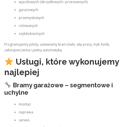
wjazdowych (skrzydłowych i przesuwnych)
garażowych
przemysłowych
rolowanych
szybkobieżnych
Programujemy piloty, ustawiamy krańcówki, siłę pracy, tryb furtki,
zabezpieczenia i pełną automatykę.
Usługi, które wykonujemy
najlepiej
Bramy garażowe – segmentowe i
uchylne
montaż
naprawa
serwis