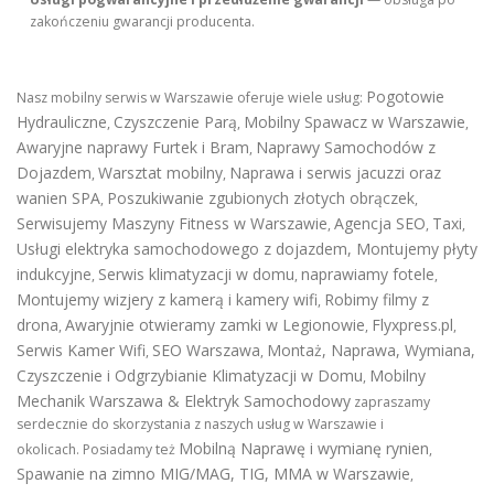
zakończeniu gwarancji producenta.
Pogotowie
Nasz mobilny serwis w Warszawie oferuje wiele usług:
Hydrauliczne
Czyszczenie Parą
Mobilny Spawacz w Warszawie
,
,
,
Awaryjne naprawy Furtek i Bram
Naprawy Samochodów z
,
Dojazdem
Warsztat mobilny
Naprawa i serwis jacuzzi oraz
,
,
wanien SPA
Poszukiwanie zgubionych złotych obrączek
,
,
Serwisujemy Maszyny Fitness w Warszawie
Agencja SEO
Taxi
,
,
,
Usługi elektryka samochodowego z dojazdem
,
Montujemy płyty
indukcyjne
Serwis klimatyzacji w domu
naprawiamy fotele
,
,
,
Montujemy wizjery z kamerą i kamery wifi
Robimy filmy z
,
drona
Awaryjnie otwieramy zamki w Legionowie
Flyxpress.pl
,
,
,
Serwis Kamer Wifi
SEO Warszawa
Montaż, Naprawa, Wymiana,
,
,
Czyszczenie i Odgrzybianie Klimatyzacji w Domu
Mobilny
,
Mechanik Warszawa & Elektryk Samochodowy
zapraszamy
serdecznie do skorzystania z naszych usług w Warszawie i
Mobilną Naprawę i wymianę rynien
okolicach. Posiadamy też
,
Spawanie na zimno MIG/MAG, TIG, MMA w Warszawie
,