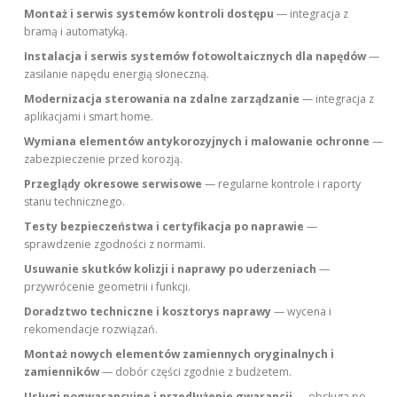
Montaż i serwis systemów kontroli dostępu
— integracja z
bramą i automatyką.
Instalacja i serwis systemów fotowoltaicznych dla napędów
—
zasilanie napędu energią słoneczną.
Modernizacja sterowania na zdalne zarządzanie
— integracja z
aplikacjami i smart home.
Wymiana elementów antykorozyjnych i malowanie ochronne
—
zabezpieczenie przed korozją.
Przeglądy okresowe serwisowe
— regularne kontrole i raporty
stanu technicznego.
Testy bezpieczeństwa i certyfikacja po naprawie
—
sprawdzenie zgodności z normami.
Usuwanie skutków kolizji i naprawy po uderzeniach
—
przywrócenie geometrii i funkcji.
Doradztwo techniczne i kosztorys naprawy
— wycena i
rekomendacje rozwiązań.
Montaż nowych elementów zamiennych oryginalnych i
zamienników
— dobór części zgodnie z budżetem.
Usługi pogwarancyjne i przedłużenie gwarancji
— obsługa po