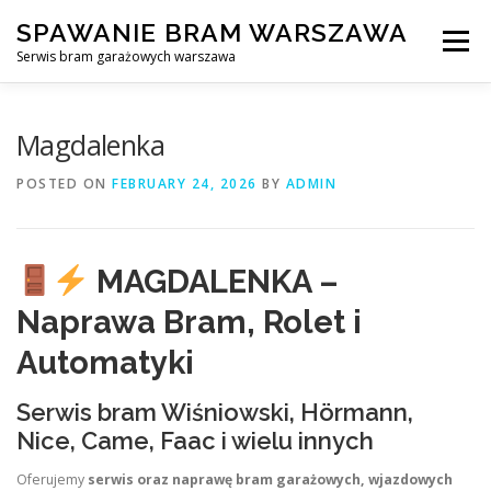
Skip
SPAWANIE BRAM WARSZAWA
to
Menu
content
Serwis bram garażowych warszawa
SPAWANIE BRAM GARAŻOWYCH I OGRODZEŃ WARSZAWA
Magdalenka
POSTED ON
FEBRUARY 24, 2026
BY
ADMIN
AWARYJNE OTWIERANIE BRAM
BLOG
KONTAKT
MAGDALENKA –
Naprawa Bram, Rolet i
Automatyki
Serwis bram Wiśniowski, Hörmann,
Nice, Came, Faac i wielu innych
Oferujemy
serwis oraz naprawę bram garażowych, wjazdowych