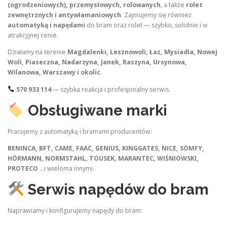
(ogrodzeniowych), przemysłowych, rolowanych
, a także
rolet
zewnętrznych i antywłamaniowych
. Zajmujemy się również
automatyką i napędami
do bram oraz rolet — szybko, solidnie i w
atrakcyjnej cenie.
Działamy na terenie
Magdalenki, Lesznowoli, Łaz, Mysiadła, Nowej
Woli, Piaseczna, Nadarzyna, Janek, Raszyna, Ursynowa,
Wilanowa, Warszawy i okolic
.
570 933 114
— szybka reakcja i profesjonalny serwis.
Obsługiwane marki
Pracujemy z automatyką i bramami producentów:
BENINCA, BFT, CAME, FAAC, GENIUS, KINGGATES, NICE, SOMFY,
HÖRMANN, NORMSTAHL, TOUSEK, MARANTEC, WIŚNIOWSKI,
PROTECO
…i wieloma innymi.
Serwis napędów do bram
Naprawiamy i konfigurujemy napędy do bram: