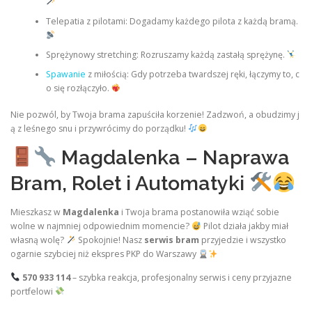
Telepatia z pilotami: Dogadamy każdego pilota z każdą bramą.
Sprężynowy stretching: Rozruszamy każdą zastałą sprężynę.
Spawanie
z miłością: Gdy potrzeba twardszej ręki, łączymy to, c
o się rozłączyło.
Nie pozwól, by Twoja brama zapuściła korzenie! Zadzwoń, a obudzimy j
ą z leśnego snu i przywrócimy do porządku!
Magdalenka – Naprawa
Bram, Rolet i Automatyki
Mieszkasz w
Magdalenka
i Twoja brama postanowiła wziąć sobie
wolne w najmniej odpowiednim momencie?
Pilot działa jakby miał
własną wolę?
Spokojnie! Nasz
serwis bram
przyjedzie i wszystko
ogarnie szybciej niż ekspres PKP do Warszawy
570 933 114
– szybka reakcja, profesjonalny serwis i ceny przyjazne
portfelowi