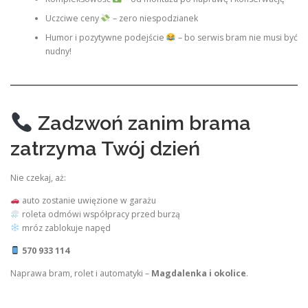
Uczciwe ceny
– zero niespodzianek
Humor i pozytywne podejście
– bo serwis bram nie musi być
nudny!
Zadzwoń zanim brama
zatrzyma Twój dzień
Nie czekaj, aż:
auto zostanie uwięzione w garażu
roleta odmówi współpracy przed burzą
mróz zablokuje napęd
570 933 114
Naprawa bram, rolet i automatyki –
Magdalenka i okolice
.