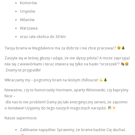
Komorów
Ursynów
Wilanów
Warszawa
oraz cała okolica do 30 km
Twoja brama w Magdalence ma za dobrze i nie chce pracować?
Zaszyła się w leśnej głuszy i udaje, że nie słyszy pilota? A może zaprzyjaź
niła się z wiewiórkami i teraz otwiera się tylko na hasło “orzeszek”?
Znamy te przypadki!
Wkraczamy my – pogromcy bram na leśnym chilloucie!
Nieważne, czy to humorzasty Hormann, uparty Wiśniowski, czy kapryśny
Nice –
dla nas to nie problem! Damy jej taki energetyczny serwis, że zapomni
o lenistwie! Użyjemy do tego naszych magicznych narzędzi.
Nasze supermoce:
Zaklinanie napędów: Sprawimy, że brama będzie Cię słuchać.