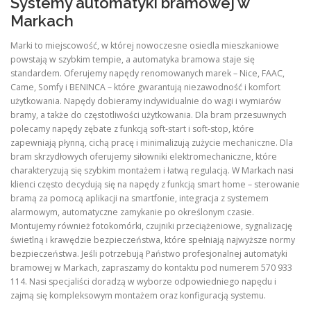
Systemy automatyki bramowej w
Markach
Marki to miejscowość, w której nowoczesne osiedla mieszkaniowe
powstają w szybkim tempie, a automatyka bramowa staje się
standardem. Oferujemy napędy renomowanych marek – Nice, FAAC,
Came, Somfy i BENINCA – które gwarantują niezawodność i komfort
użytkowania. Napędy dobieramy indywidualnie do wagi i wymiarów
bramy, a także do częstotliwości użytkowania. Dla bram przesuwnych
polecamy napędy zębate z funkcją soft-start i soft-stop, które
zapewniają płynną, cichą pracę i minimalizują zużycie mechaniczne. Dla
bram skrzydłowych oferujemy siłowniki elektromechaniczne, które
charakteryzują się szybkim montażem i łatwą regulacją. W Markach nasi
klienci często decydują się na napędy z funkcją smart home – sterowanie
bramą za pomocą aplikacji na smartfonie, integracja z systemem
alarmowym, automatyczne zamykanie po określonym czasie.
Montujemy również fotokomórki, czujniki przeciążeniowe, sygnalizację
świetlną i krawędzie bezpieczeństwa, które spełniają najwyższe normy
bezpieczeństwa. Jeśli potrzebują Państwo profesjonalnej automatyki
bramowej w Markach, zapraszamy do kontaktu pod numerem 570 933
114. Nasi specjaliści doradzą w wyborze odpowiedniego napędu i
zajmą się kompleksowym montażem oraz konfiguracją systemu.