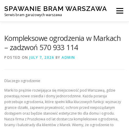
Skip
SPAWANIE BRAM WARSZAWA
to
Menu
content
Serwis bram garażowych warszawa
SPAWANIE BRAM GARAŻOWYCH I OGRODZEŃ WARSZAWA
Kompleksowe ogrodzenia w Markach
– zadzwoń 570 933 114
AWARYJNE OTWIERANIE BRAM
BLOG
KONTAKT
POSTED ON
JULY 7, 2026
BY
ADMIN
Dlaczego ogrodzenie
Marki to prężnie rozwijająca się miejscowość pod Warszawą, gdzie
powstają nowe osiedla i domy jednorodzinne. Każda posesja
potrzebuje ogrodzenia, które spełni kilka kluczowych funkcji: wyznaczy
granice działki, zapewni prywatność, ochroni przed niepożądanym
dostępem oraz będzie stanowić estetyczne tło dla domu i ogrodu.
Nasza firma z Pruszkowa od lat dostarcza kompleksowe ogrodzenia,
bramy i balustrady dla klientów z Marek. Wiemy, że ogrodzenie to