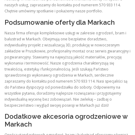
naszych usług, zapraszamy do kontaktu pod numerem 570 933 114.
Chętnie umówimy spotkanie i pokażemy nasze portfolio.
Podsumowanie oferty dla Markach
Nasza firma oferuje kompleksowe usługi w zakresie ogrodzeń, bram i
balustrad w Markach. Obejmują one bezpłatne doradztwo,
indywidualny projekt z wizualizacją 3D, produkcję w nowoczesnym
zakładzie w Pruszkowie, profesjonalny montaż oraz serwis gwarancyjny i
pogwarancyjny. Stawiamy na najwyższą jakość materiałów, precyzję
wykonania i terminowość. Nasze ogrodzenia charakteryzują się
trwałością, estetyką i funkcjonalnością. Jeśli szukają Państwo
sprawdzonego wykonawcy ogrodzenia w Markach, serdecznie
zapraszamy do kontaktu pod numerem 570 933 114. Nasi specjaliści są
do Państwa dyspozycji od poniedziałku do soboty. Odpowiemy na
wszystkie pytania, doradzimy najlepsze rozwiązania i przygotujemy
indywidualną wycenę bez zobowiązań. Nie zwlekaj – zadbaj o
bezpieczeństwo i wygląd swojej posesji w Markach już dziś!
Dodatkowe akcesoria ogrodzeniowe w
Markach
Oprócz standardowych ogrodzeń, bram i balustrad oferujemy również