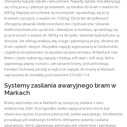
oferujemy napędy zębate i łańcuchowe. Napędy zębate charakteryzują
się cichą pracą i płynnym przesuwem, są idealne do bram o wadze do
800 kg. Napędy łańcuchowe są mocniejsze i sprawdzają się przy
bramach cięższych, o wadze do 1500 kg. Dla bram skrzydłowych
oferujemy siłowniki elektromechaniczne i hydrauliczne. Siłowniki
elektromechaniczne są tańsze i łatwiejsze w montażu, sprawdzają się
przy bramach o wadze do 300 kg na skrzydło. Siłowniki hydrauliczne są
droższe, ale oferują większą siłę uciągu i płynniejszą pracę, idealne do
bram ciężkich i dużych. Wszystkie napędy wyposażamy w fotokomórki,
czujniki przeciążeniowe i krawędzie bezpieczeństwa. W Markach nasi
klienci często wybierają napędy z funkcją soft-start i soft-stop, które
zapewniają płynny rozruch i zatrzymanie bramy. Jeśli potrzebują
Państwo fachowej porady w wyborze napędu do bramy w Markach,
zapraszamy do kontaktu pod numerem 570 933 114.
Systemy zasilania awaryjnego bram w
Markach
Bramy automatyczne w Markach są zazwyczaj zasilane z sieci
elektrycznej 230V. W przypadku zaniku napięcia brama może być
otwierana ręcznie za pomocą klucza lub zamka awaryjnego. Dla klientów
poszukujących większego komfortu oferujemy systemy zasilania
awaryjnego, które zapewniają automatyczne otwieranie i zamykanie