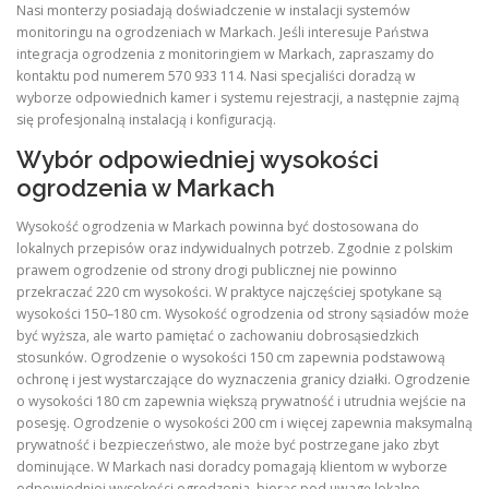
Nasi monterzy posiadają doświadczenie w instalacji systemów
monitoringu na ogrodzeniach w Markach. Jeśli interesuje Państwa
integracja ogrodzenia z monitoringiem w Markach, zapraszamy do
kontaktu pod numerem 570 933 114. Nasi specjaliści doradzą w
wyborze odpowiednich kamer i systemu rejestracji, a następnie zajmą
się profesjonalną instalacją i konfiguracją.
Wybór odpowiedniej wysokości
ogrodzenia w Markach
Wysokość ogrodzenia w Markach powinna być dostosowana do
lokalnych przepisów oraz indywidualnych potrzeb. Zgodnie z polskim
prawem ogrodzenie od strony drogi publicznej nie powinno
przekraczać 220 cm wysokości. W praktyce najczęściej spotykane są
wysokości 150–180 cm. Wysokość ogrodzenia od strony sąsiadów może
być wyższa, ale warto pamiętać o zachowaniu dobrosąsiedzkich
stosunków. Ogrodzenie o wysokości 150 cm zapewnia podstawową
ochronę i jest wystarczające do wyznaczenia granicy działki. Ogrodzenie
o wysokości 180 cm zapewnia większą prywatność i utrudnia wejście na
posesję. Ogrodzenie o wysokości 200 cm i więcej zapewnia maksymalną
prywatność i bezpieczeństwo, ale może być postrzegane jako zbyt
dominujące. W Markach nasi doradcy pomagają klientom w wyborze
odpowiedniej wysokości ogrodzenia, biorąc pod uwagę lokalne