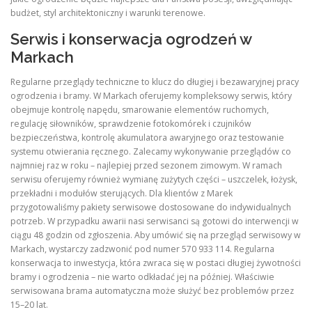
budżet, styl architektoniczny i warunki terenowe.
Serwis i konserwacja ogrodzeń w
Markach
Regularne przeglądy techniczne to klucz do długiej i bezawaryjnej pracy
ogrodzenia i bramy. W Markach oferujemy kompleksowy serwis, który
obejmuje kontrolę napędu, smarowanie elementów ruchomych,
regulację siłowników, sprawdzenie fotokomórek i czujników
bezpieczeństwa, kontrolę akumulatora awaryjnego oraz testowanie
systemu otwierania ręcznego. Zalecamy wykonywanie przeglądów co
najmniej raz w roku – najlepiej przed sezonem zimowym. W ramach
serwisu oferujemy również wymianę zużytych części – uszczelek, łożysk,
przekładni i modułów sterujących. Dla klientów z Marek
przygotowaliśmy pakiety serwisowe dostosowane do indywidualnych
potrzeb. W przypadku awarii nasi serwisanci są gotowi do interwencji w
ciągu 48 godzin od zgłoszenia. Aby umówić się na przegląd serwisowy w
Markach, wystarczy zadzwonić pod numer 570 933 114. Regularna
konserwacja to inwestycja, która zwraca się w postaci długiej żywotności
bramy i ogrodzenia – nie warto odkładać jej na później. Właściwie
serwisowana brama automatyczna może służyć bez problemów przez
15–20 lat.