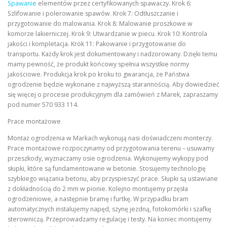
Spawanie
elementów przez certyfikowanych spawaczy. Krok 6:
Szlifowanie i polerowanie spawów. Krok 7: Odtłuszczanie i
przygotowanie do malowania. Krok 8: Malowanie proszkowe w
komorze lakierniczej. Krok 9: Utwardzanie w piecu. Krok 10: Kontrola
jakości i kompletacja. Krok 11: Pakowanie i przygotowanie do
transportu. Każdy krok jest dokumentowany i nadzorowany. Dzięki temu
mamy pewność, że produkt końcowy spełnia wszystkie normy
jakościowe. Produkcja krok po kroku to gwarancja, że Państwa
ogrodzenie będzie wykonane z najwyższą starannością. Aby dowiedzieć
się więcej o procesie produkcyjnym dla zamówień z Marek, zapraszamy
pod numer 570 933 114.
Prace montażowe
Montaż ogrodzenia w Markach wykonują nasi doświadczeni monterzy.
Prace montażowe rozpoczynamy od przygotowania terenu – usuwamy
przeszkody, wyznaczamy osie ogrodzenia. Wykonujemy wykopy pod
słupki, które są fundamentowane w betonie. Stosujemy technologię
szybkiego wiązania betonu, aby przyspieszyć prace. Słupki są ustawiane
z dokładnością do 2 mm w pionie. Kolejno montujemy przęsła
ogrodzeniowe, a następnie bramę i furtkę. W przypadku bram
automatycznych instalujemy napęd, szynę jezdną, fotokomórki i szafkę
sterowniczą. Przeprowadzamy regulację i testy. Na koniec montujemy