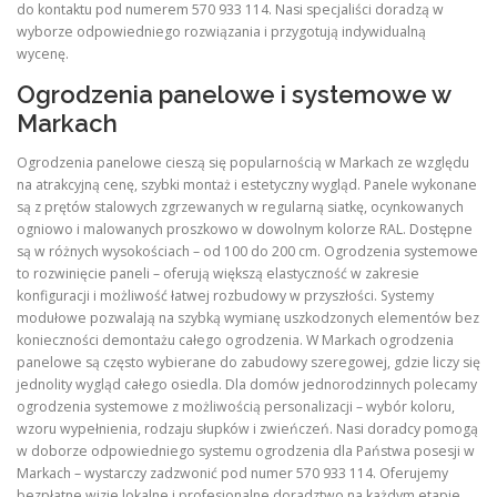
do kontaktu pod numerem 570 933 114. Nasi specjaliści doradzą w
wyborze odpowiedniego rozwiązania i przygotują indywidualną
wycenę.
Ogrodzenia panelowe i systemowe w
Markach
Ogrodzenia panelowe cieszą się popularnością w Markach ze względu
na atrakcyjną cenę, szybki montaż i estetyczny wygląd. Panele wykonane
są z prętów stalowych zgrzewanych w regularną siatkę, ocynkowanych
ogniowo i malowanych proszkowo w dowolnym kolorze RAL. Dostępne
są w różnych wysokościach – od 100 do 200 cm. Ogrodzenia systemowe
to rozwinięcie paneli – oferują większą elastyczność w zakresie
konfiguracji i możliwość łatwej rozbudowy w przyszłości. Systemy
modułowe pozwalają na szybką wymianę uszkodzonych elementów bez
konieczności demontażu całego ogrodzenia. W Markach ogrodzenia
panelowe są często wybierane do zabudowy szeregowej, gdzie liczy się
jednolity wygląd całego osiedla. Dla domów jednorodzinnych polecamy
ogrodzenia systemowe z możliwością personalizacji – wybór koloru,
wzoru wypełnienia, rodzaju słupków i zwieńczeń. Nasi doradcy pomogą
w doborze odpowiedniego systemu ogrodzenia dla Państwa posesji w
Markach – wystarczy zadzwonić pod numer 570 933 114. Oferujemy
bezpłatne wizje lokalne i profesjonalne doradztwo na każdym etapie