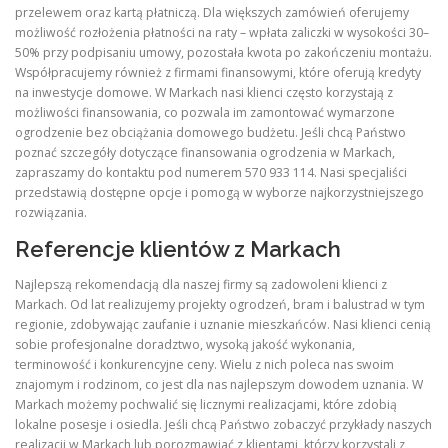
przelewem oraz kartą płatniczą. Dla większych zamówień oferujemy
możliwość rozłożenia płatności na raty – wpłata zaliczki w wysokości 30–
50% przy podpisaniu umowy, pozostała kwota po zakończeniu montażu.
Współpracujemy również z firmami finansowymi, które oferują kredyty
na inwestycje domowe. W Markach nasi klienci często korzystają z
możliwości finansowania, co pozwala im zamontować wymarzone
ogrodzenie bez obciążania domowego budżetu. Jeśli chcą Państwo
poznać szczegóły dotyczące finansowania ogrodzenia w Markach,
zapraszamy do kontaktu pod numerem 570 933 114. Nasi specjaliści
przedstawią dostępne opcje i pomogą w wyborze najkorzystniejszego
rozwiązania.
Referencje klientów z Markach
Najlepszą rekomendacją dla naszej firmy są zadowoleni klienci z
Markach. Od lat realizujemy projekty ogrodzeń, bram i balustrad w tym
regionie, zdobywając zaufanie i uznanie mieszkańców. Nasi klienci cenią
sobie profesjonalne doradztwo, wysoką jakość wykonania,
terminowość i konkurencyjne ceny. Wielu z nich poleca nas swoim
znajomym i rodzinom, co jest dla nas najlepszym dowodem uznania. W
Markach możemy pochwalić się licznymi realizacjami, które zdobią
lokalne posesje i osiedla. Jeśli chcą Państwo zobaczyć przykłady naszych
realizacji w Markach lub porozmawiać z klientami, którzy korzystali z