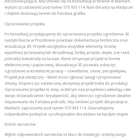
niezobowiązująca. Aby umówić się na konsultację w terenie w Markach,
wystarczy zadzwonić pod numer 570 933 114. Nasi doradcy są elastyczni
i chętnie dostosują termin do Państwa grafiku.
Opracowanie projektu
Po konsultacji przystępujemy do opracowania projektu ogrodzenia. W
naszym biurze w Pruszkowie powstaje dokumentacja techniczna oraz
wizualizacja 3D. Projekt uwzględnia wszystkie elementy: bramę
wjazdową (przesuwną lub skrzydłową), furtkę, przęsła, słupki, a w razie
potrzeby balustrady na tarasie. Klient otrzymuje projekt w formie
elektronicznej i papierowej. Wizualizacja 3D pozwala zobaczyć
ogrodzenie w kontekście posesji – oświetlenie, cienie, perspektywę.
Projekt jest elastyczny – klient może zgłaszać uwagi i proponować
zmiany. Dopiero po ostatecznej akceptacji projekt trafia do produkcji.
Opracowanie projektu to etap, w którym nasi projektanci wkładają całe
swoje doświadczenie i kreatywność, aby stworzyć ogrodzenie idealnie
dopasowane do Państwa potrzeb. Aby omówić projekt dla posesji w
Markach, zapraszamy pod numer 570 933 114. Gwarantujemy
indywidualne podejście i profesjonalne doradztwo na każdym etapie.
Dobór surowców
Wybór odpowiednich surowców to klucz do trwałego i estetycznego