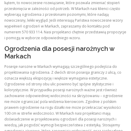
kątem, to nowoczesne rozwiązanie, które pozwala zmieniać stopień
przesłonięcia w zależności od potrzeb. W Markach nasi klienci często
wybierają ogrodzenia z przesłonami poziomymi, które nadają
nowoczesny, lekki wygląd. Jeśli interesują Państwa nowoczesne wzory
wypełnień ogrodzeń w Markach, zapraszamy do kontaktu pod
numerem 570 933 114. Nasi projektanci chętnie przedstawią propozycje
i pomogą w wyborze odpowiedniego wzoru.
Ogrodzenia dla posesji narożnych w
Markach
Posesje narożne w Markach wymagają szczególnego podejścia do
projektowania ogrodzenia. Z dwóch stron posesja graniczy z ulicą, co
oznacza większą ekspozycję i większe wymagania estetyczne.
Ogrodzenie od strony obu ulic powinno być spójne stylistycznie i
kolorystycznie. W przypadku posesji narożnych ważne jest również
zachowanie odpowiedniej widoczności na skrzyżowaniu – ogrodzenie
nie może ograniczać pola widzenia kierowcom. Zgodnie z polskim
prawem ogrodzenie na rogu działki nie może przekraczać wysokości
100 cm w strefie widoczności. W Markach nasi projektanci mają
doświadczenie w projektowaniu ogrodzeń dla posesji narożnych i
wiedzą, jak pogodzić wymogi bezpieczeństwa z estetyką. Stosujemy
ogrodzenia ażurowe, które zapewniają widoczność, oraz zaokrąglone