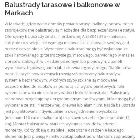
Balustrady tarasowe i balkonowe w
Markach
W Markach, gdzie wiele domów posiada tarasy i balkony, odpowiednio
zaprojektowane balustrady są niezbędne dla bezpieczeństwa i estetyki.
Oferujemy balustrady ze stali nierdzewnej AISI 304 i 316 – materiału,
który nie rdzewieje, nie wymaga malowania i zachowuje swój wygląd
przez dziesięciolecia. Wypełnienia balustrad mogą być wykonane ze
szkła hartowanego (przezroczystego, matowego, barwionego w masie),
z prętów stalowych w układzie poziomym lub pionowym, z paneli
wypełnionych poliwęglanem lub z drewna egzotycznego. Dla klientów
poszukujących nowoczesnych rozwiązań polecamy balustrady w
systemie bezramowym, w których szyby szklane są mocowane
bezpośrednio do słupków za pomocą uchwytów punktowych. Taki
system zapewnia niezakłócony widok i lekkość konstrukcji. Balustrady
schodowe projektujemy z ergonomicznymi pochwytami, które mogą być
wykonane ze stali nierdzewnej, drewna lub aluminium. Każda balustrada
jest projektowana indywidualnie, z uwzględnieniem wysokości
(minimum 110 cm na balkonach) i rozstawu szczeblin (maksymalnie 12
cm). Montaż balustrad w Markach wykonują nasi doświadczeni
monterzy, którzy dbają o stabilne i estetyczne osadzenie każdego
elementu. Jeśli planują Państwo zakup balustrad w Markach, zapraszamy