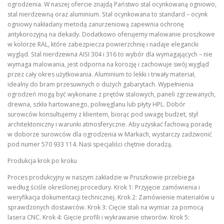
ogrodzenia. W naszej ofercie znajdą Państwo stal ocynkowaną ogniowo,
stal nierdzewną oraz aluminium. Stal ocynkowana to standard – ocynk
ogniowy nakładany metodą zanurzeniową zapewnia ochronę
antykorozyjną na dekady. Dodatkowo oferujemy malowanie proszkowe
w kolorze RAL, które zabezpiecza powierzchnię i nadaje elegancki
wygląd. Stal nierdzewna AISI 304 i 316 to wybór dla wymagających – nie
wymaga malowania, jest odporna na korozję i zachowuje swój wygląd
przez cały okres użytkowania. Aluminium to lekki i trwały materiał,
idealny do bram przesuwnych o dużych gabarytach. Wypełnienia
ogrodzeń mogą być wykonane z prętów stalowych, paneli zgrzewanych,
drewna, szkła hartowanego, poliwęglanu lub płyty HPL. Dobór
surowców konsultujemy z klientem, biorąc pod uwagę budżet, styl
architektoniczny i warunki atmosferyczne. Aby uzyskać fachową poradę
w doborze surowców dla ogrodzenia w Markach, wystarczy zadzwonić
pod numer 570 933 114. Nasi specjaliści chętnie doradzą.
Produkcja krok po kroku
Proces produkcyjny w naszym zakładzie w Pruszkowie przebiega
według ściśle określonej procedury. Krok 1: Przyjęcie zamówienia i
weryfikacja dokumentacji technicznej. Krok 2: Zamówienie materiałów u
sprawdzonych dostawców. Krok 3: Cięcie stali na wymiar za pomocą
lasera CNC. Krok 4: Gięcie profili i wykrawanie otworów. Krok 5: