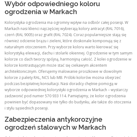
Wybór odpowiedniego koloru
ogrodzenia w Markach
Kolorystyka ogrodzenia ma ogromny wpływ na odbiór całej posesji. W
Markach nasi klienci najczęściej wybierają kolory antracyt (RAL 7016),
czerń (RAL 9005) oraz grafit (RAL 7024). Coraz popularniejsze stają się
również odcienie brązu i zieleni, które doskonale komponują się z
naturalnym otoczeniem. Przy wyborze koloru warto kierować się
kolorystyką elewacji, dachu i stolarki okiennej. Ogrodzenie w tym samym
kolorze co dach tworzy spójną, harmonijną całość. Z kolei ogrodzenie w
kolorze kontrastującym może stać się ciekawym akcentem
architektonicznym. Oferujemy malowanie proszkowe w dowolnym
kolorze z palety RAL, NCS lub MB. Próbki kolorów można obejrzeć
podczas bezpłatnej konsultacji. Nasi doradcy chętnie pomogą w
wyborze odpowiedniej kolorystyki ogrodzenia w Markach – wystarczy
zadzwonić pod numer 570 933 114. Pamiętajmy, że kolor ogrodzenia
powinien być dopasowany nie tylko do budynku, ale także do otoczenia
i stylu sąsiednich posesji.
Zabezpieczenia antykorozyjne
ogrodzeń stalowych w Markach