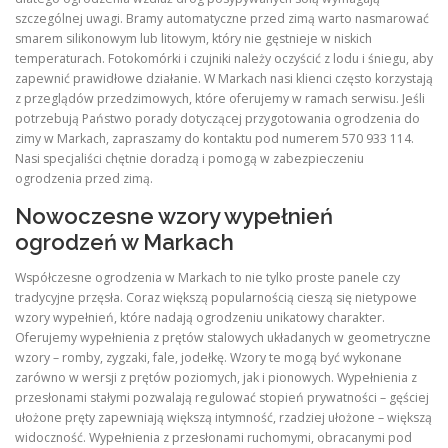
szczególnej uwagi. Bramy automatyczne przed zimą warto nasmarować
smarem silikonowym lub litowym, który nie gęstnieje w niskich
temperaturach. Fotokomórki i czujniki należy oczyścić z lodu i śniegu, aby
zapewnić prawidłowe działanie. W Markach nasi klienci często korzystają
z przeglądów przedzimowych, które oferujemy w ramach serwisu. Jeśli
potrzebują Państwo porady dotyczącej przygotowania ogrodzenia do
zimy w Markach, zapraszamy do kontaktu pod numerem 570 933 114.
Nasi specjaliści chętnie doradzą i pomogą w zabezpieczeniu
ogrodzenia przed zimą.
Nowoczesne wzory wypełnień
ogrodzeń w Markach
Współczesne ogrodzenia w Markach to nie tylko proste panele czy
tradycyjne przęsła. Coraz większą popularnością cieszą się nietypowe
wzory wypełnień, które nadają ogrodzeniu unikatowy charakter.
Oferujemy wypełnienia z prętów stalowych układanych w geometryczne
wzory – romby, zygzaki, fale, jodełkę. Wzory te mogą być wykonane
zarówno w wersji z prętów poziomych, jak i pionowych. Wypełnienia z
przesłonami stałymi pozwalają regulować stopień prywatności – gęściej
ułożone pręty zapewniają większą intymność, rzadziej ułożone – większą
widoczność. Wypełnienia z przesłonami ruchomymi, obracanymi pod