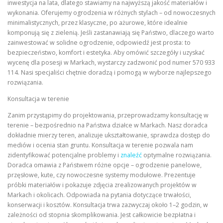
inwestycja na lata, dlatego stawiamy na najwyższą jakość materiałów i
wykonania. Oferujemy ogrodzenia w różnych stylach – od nowoczesnych
minimalistycznych, przez klasyczne, po ażurowe, które idealnie
komponują się z zielenią. Jeśli zastanawiają się Państwo, dlaczego warto
zainwestować w solidne ogrodzenie, odpowiedź jest prosta: to
bezpieczeństwo, komfort i estetyka. Aby omówić szczegóły i uzyskać
wycenę dla posesji w Markach, wystarczy zadzwonić pod numer 570 933
114. Nasi specjaliści chętnie doradzą i pomogą w wyborze najlepszego
rozwiązania.
Konsultacja w terenie
Zanim przystąpimy do projektowania, przeprowadzamy konsultację w
terenie – bezpośrednio na Państwa działce w Markach. Nasz doradca
dokładnie mierzy teren, analizuje ukształtowanie, sprawdza dostęp do
mediów i ocenia stan gruntu. Konsultacja w terenie pozwala nam
zidentyfikować potencjalne problemy i
znaleźć
optymalne rozwiązania.
Doradca omawia z Państwem różne opcje – ogrodzenie panelowe,
przęsłowe, kute, czy nowoczesne systemy modułowe. Prezentuje
próbki materiałów i pokazuje zdjęcia zrealizowanych projektów w
Markach i okolicach. Odpowiada na pytania dotyczące trwałości,
konserwacji i kosztów. Konsultacja trwa zazwyczaj około 1–2 godzin, w
zależności od stopnia skomplikowania. Jest całkowicie bezpłatna i