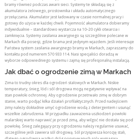
bramy również podczas awarii sieci. Systemy te składają się z
akumulatora żelowego, prostownika i układu automatycznego
przełączania. Akumulator jest ładowany w czasie normalnej pracy i
gotowy do użycia w każdej chwili. Pojemność akumulatora dobieramy
indywidualnie – standardowo wystarcza na 10–20 cykli otwarcia i
zamknięcia. Systemy zasilania awaryjnego są szczególnie polecane w
Markach dla posesji, gdzie brama jest jedynym wjazdem. Jeśli interesuje
Państwa system zasilania awaryjnego bramy w Markach, zapraszamy do
kontaktu pod numerem 570 933 114. Nasi specjaliści doradzą w
wyborze odpowiedniego systemu i zajmą się profesjonalną instalacją.
Jak dbać o ogrodzenie zimą w Markach
Zima to trudny okres dla ogrodzeń stalowych w Markach. Niskie
temperatury, śnieg, lód i sól drogowa mogą negatywnie wpływać na
stan powłoki ochronnej. Aby ogrodzenie przetrwało zimę w dobrym
stanie, warto podjąć kilka działań profilaktycznych. Przed nadejściem
zimy należy dokładnie umyć ogrodzenie wodą z detergentem i usunąć
wszelkie zabrudzenia. W przypadku zauważenia uszkodzeń powłoki
malarskiej warto naprawić je przed zimą, aby wilgoć nie dostała się pod
powłokę. Śnieg zalegający przy ogrodzeniu należy regularnie usuwać,
szczególnie jeśli zawiera sól drogową. Sól przyspiesza korozję stali,
dlatego ogrodzenia wzdłuż dróg posypywanych solą wymagają