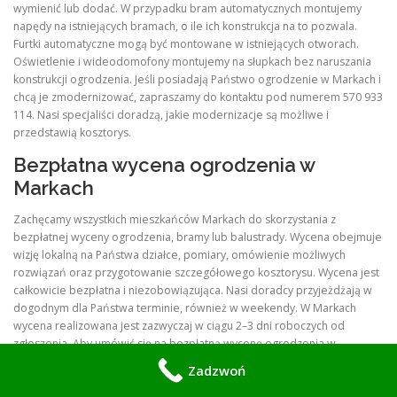
wymienić lub dodać. W przypadku bram automatycznych montujemy
napędy na istniejących bramach, o ile ich konstrukcja na to pozwala.
Furtki automatyczne mogą być montowane w istniejących otworach.
Oświetlenie i wideodomofony montujemy na słupkach bez naruszania
konstrukcji ogrodzenia. Jeśli posiadają Państwo ogrodzenie w Markach i
chcą je zmodernizować, zapraszamy do kontaktu pod numerem 570 933
114. Nasi specjaliści doradzą, jakie modernizacje są możliwe i
przedstawią kosztorys.
Bezpłatna wycena ogrodzenia w
Markach
Zachęcamy wszystkich mieszkańców Markach do skorzystania z
bezpłatnej wyceny ogrodzenia, bramy lub balustrady. Wycena obejmuje
wizję lokalną na Państwa działce, pomiary, omówienie możliwych
rozwiązań oraz przygotowanie szczegółowego kosztorysu. Wycena jest
całkowicie bezpłatna i niezobowiązująca. Nasi doradcy przyjeżdżają w
dogodnym dla Państwa terminie, również w weekendy. W Markach
wycena realizowana jest zazwyczaj w ciągu 2–3 dni roboczych od
zgłoszenia. Aby umówić się na bezpłatną wycenę ogrodzenia w
Markach, wystarczy zadzwonić pod numer 570 933 114. Nasi specjaliści
Zadzwoń
chętnie odpowiedzą na pytania i umówią dogodny termin wizyty.
Zachęcamy do skorzystania – wycena to pierwszy krok do pięknego i