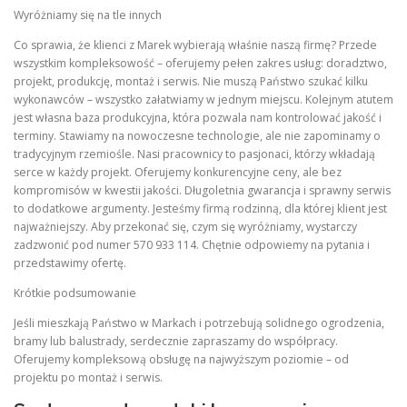
Wyróżniamy się na tle innych
Co sprawia, że klienci z Marek wybierają właśnie naszą firmę? Przede
wszystkim kompleksowość – oferujemy pełen zakres usług: doradztwo,
projekt, produkcję, montaż i serwis. Nie muszą Państwo szukać kilku
wykonawców – wszystko załatwiamy w jednym miejscu. Kolejnym atutem
jest własna baza produkcyjna, która pozwala nam kontrolować jakość i
terminy. Stawiamy na nowoczesne technologie, ale nie zapominamy o
tradycyjnym rzemiośle. Nasi pracownicy to pasjonaci, którzy wkładają
serce w każdy projekt. Oferujemy konkurencyjne ceny, ale bez
kompromisów w kwestii jakości. Długoletnia gwarancja i sprawny serwis
to dodatkowe argumenty. Jesteśmy firmą rodzinną, dla której klient jest
najważniejszy. Aby przekonać się, czym się wyróżniamy, wystarczy
zadzwonić pod numer 570 933 114. Chętnie odpowiemy na pytania i
przedstawimy ofertę.
Krótkie podsumowanie
Jeśli mieszkają Państwo w Markach i potrzebują solidnego ogrodzenia,
bramy lub balustrady, serdecznie zapraszamy do współpracy.
Oferujemy kompleksową obsługę na najwyższym poziomie – od
projektu po montaż i serwis.