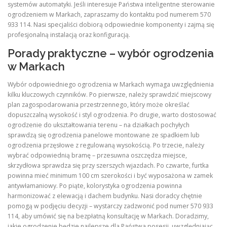
systemów automatyki. Jeśli interesuje Państwa inteligentne sterowanie
ogrodzeniem w Markach, zapraszamy do kontaktu pod numerem 570
933 114. Nasi specjaliści dobiorą odpowiednie komponenty i zajmą się
profesjonalną instalacją oraz konfiguracją.
Porady praktyczne – wybór ogrodzenia
w Markach
Wybór odpowiedniego ogrodzenia w Markach wymaga uwzględnienia
kilku kluczowych czynników. Po pierwsze, należy sprawdzić miejscowy
plan zagospodarowania przestrzennego, który może określać
dopuszczalną wysokość i styl ogrodzenia. Po drugie, warto dostosować
ogrodzenie do ukształtowania terenu – na działkach pochyłych
sprawdzą się ogrodzenia panelowe montowane ze spadkiem lub
ogrodzenia przęsłowe z regulowaną wysokością. Po trzecie, należy
wybrać odpowiednią bramę – przesuwna oszczędza miejsce,
skrzydłowa sprawdza się przy szerszych wjazdach. Po czwarte, furtka
powinna mieć minimum 100 cm szerokości i być wyposażona w zamek
antywłamaniowy. Po piąte, kolorystyka ogrodzenia powinna
harmonizować z elewacją i dachem budynku. Nasi doradcy chętnie
pomogą w podjęciu decyzji – wystarczy zadzwonić pod numer 570 933
114, aby umówić się na bezpłatną konsultację w Markach. Doradzimy,
jakie ogrodzenie będzie najlepsze dla Państwa posesji, uwzględniając