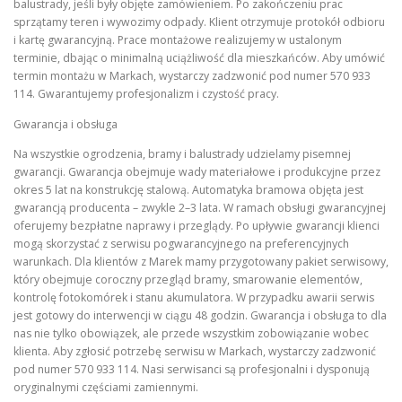
balustrady, jeśli były objęte zamówieniem. Po zakończeniu prac
sprzątamy teren i wywozimy odpady. Klient otrzymuje protokół odbioru
i kartę gwarancyjną. Prace montażowe realizujemy w ustalonym
terminie, dbając o minimalną uciążliwość dla mieszkańców. Aby umówić
termin montażu w Markach, wystarczy zadzwonić pod numer 570 933
114. Gwarantujemy profesjonalizm i czystość pracy.
Gwarancja i obsługa
Na wszystkie ogrodzenia, bramy i balustrady udzielamy pisemnej
gwarancji. Gwarancja obejmuje wady materiałowe i produkcyjne przez
okres 5 lat na konstrukcję stalową. Automatyka bramowa objęta jest
gwarancją producenta – zwykle 2–3 lata. W ramach obsługi gwarancyjnej
oferujemy bezpłatne naprawy i przeglądy. Po upływie gwarancji klienci
mogą skorzystać z serwisu pogwarancyjnego na preferencyjnych
warunkach. Dla klientów z Marek mamy przygotowany pakiet serwisowy,
który obejmuje coroczny przegląd bramy, smarowanie elementów,
kontrolę fotokomórek i stanu akumulatora. W przypadku awarii serwis
jest gotowy do interwencji w ciągu 48 godzin. Gwarancja i obsługa to dla
nas nie tylko obowiązek, ale przede wszystkim zobowiązanie wobec
klienta. Aby zgłosić potrzebę serwisu w Markach, wystarczy zadzwonić
pod numer 570 933 114. Nasi serwisanci są profesjonalni i dysponują
oryginalnymi częściami zamiennymi.