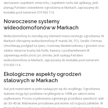
sterowane czujnikiem zmierzchu, czujnikiem ruchu lub aplikacją. Jeśli
planują Państwo oświetlenie ogrodzenia w Markach, zapraszamy do
kontaktu pod numerem 570 933 114.
Nowoczesne systemy
wideodomofonów w Markach
Wideodomofony to nieodłączny element nowoczesnego ogrodzenia. W
Markach oferujemy wideodomofony IP marek 2N, TCS, Siedle i Fermax.
Umożliwiają podgląd na żywo, rozmowę dwukierunkową z gościem oraz
zdalne otwarcie bramy lub furtki. Kamery z podświetleniem IR
zapewniają widoczność po zmroku. Jeśli szukają Państwo
wideodomofonu w Markach, zapraszamy do kontaktu pod numerem
570 933 114.
Ekologiczne aspekty ogrodzeń
stalowych w Markach
Stal jest materiałem w pełni nadającym się do recyklingu. Ogrodzenia
stalowe mogą być poddane recyklingowi w 100% po zakończeniu
użytkowania. Proces ocynkowania ogniowego przedłuża żywotność stali
do 30–40 lat. Malowanie proszkowe jest wolne od rozpuszczalników. W