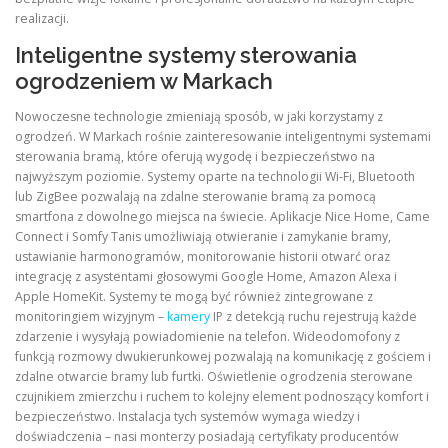
realizacji.
Inteligentne systemy sterowania
ogrodzeniem w Markach
Nowoczesne technologie zmieniają sposób, w jaki korzystamy z
ogrodzeń. W Markach rośnie zainteresowanie inteligentnymi systemami
sterowania bramą, które oferują wygodę i bezpieczeństwo na
najwyższym poziomie. Systemy oparte na technologii Wi-Fi, Bluetooth
lub ZigBee pozwalają na zdalne sterowanie bramą za pomocą
smartfona z dowolnego miejsca na świecie. Aplikacje Nice Home, Came
Connect i Somfy Tanis umożliwiają otwieranie i zamykanie bramy,
ustawianie harmonogramów, monitorowanie historii otwarć oraz
integrację z asystentami głosowymi Google Home, Amazon Alexa i
Apple HomeKit. Systemy te mogą być również zintegrowane z
monitoringiem wizyjnym –
kamery
IP z detekcją ruchu rejestrują każde
zdarzenie i wysyłają powiadomienie na telefon. Wideodomofony z
funkcją rozmowy dwukierunkowej pozwalają na komunikację z gościem i
zdalne otwarcie bramy lub furtki. Oświetlenie ogrodzenia sterowane
czujnikiem zmierzchu i ruchem to kolejny element podnoszący komfort i
bezpieczeństwo. Instalacja tych systemów wymaga wiedzy i
doświadczenia – nasi monterzy posiadają certyfikaty producentów