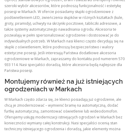
szeroki wybór akcesoriów, które podnoszą funkcjonalność i estetykę
posesji w Markach. W ofercie posiadamy słupki ogrodzeniowe z
podświetleniem LED, zwieńczenia słupków w różnych kształtach (kule,
groty, piramidy), uchwyty na skrzynki pocztowe, tabliczki adresowe, a
także systemy automatycznego nawadniania ogrodu. Akcesoria te
pozwalają w pełni spersonalizować ogrodzenie i dostosować je do
indywidualnych potrzeb. W Markach nasi klienci często decydują się na
słupki z oświetleniem, które podnoszą bezpieczeństwo i walory
estetyczne posesji. Jeśli interesują Państwa dodatkowe akcesoria
ogrodzeniowe w Markach, zapraszamy do kontaktu pod numerem 570
933 114. Nasi specjaliści doradzą, które akcesoria będą najlepsze dla
Państwa posesji.
Montujemy również na już istniejących
ogrodzeniach w Markach
W Markach często zdarza się, że klienci posiadają już ogrodzenie, ale
chcą je zmodernizować – wymienić bramę na automatyczną, dodać
furtkę automatyczną, zamontować oświetlenie lub wideodomofon.
Oferujemy usługę modernizacji istniejących ogrodzeń w Markach bez
konieczności wymiany całej konstrukcji. Nasi specjaliści ocenią stan
techniczny istniejącego ogrodzenia i doradzą, jakie elementy można