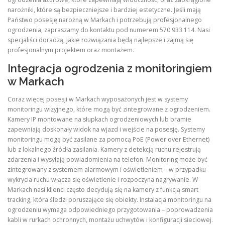
narożniki, które są bezpieczniejsze i bardziej estetyczne. Jeśli mają
Państwo posesję narożną w Markach i potrzebują profesjonalnego
ogrodzenia, zapraszamy do kontaktu pod numerem 570 933 114. Nasi
specjaliści doradzą, jakie rozwiązania będą najlepsze i zajmą się
profesjonalnym projektem oraz montażem.
Integracja ogrodzenia z monitoringiem
w Markach
Coraz więcej posesji w Markach wyposażonych jest w systemy
monitoringu wizyjnego, które mogą być zintegrowane z ogrodzeniem.
Kamery IP montowane na słupkach ogrodzeniowych lub bramie
zapewniają doskonały widok na wjazd i wejście na posesję. Systemy
monitoringu mogą być zasilane za pomocą PoE (Power over Ethernet)
lub z lokalnego źródła zasilania. Kamery z detekcją ruchu rejestrują
zdarzenia i wysyłają powiadomienia na telefon. Monitoring może być
zintegrowany z systemem alarmowym i oświetleniem – w przypadku
wykrycia ruchu włącza się oświetlenie i rozpoczyna nagrywanie. W
Markach nasi klienci często decydują się na kamery z funkcją smart
tracking, która śledzi poruszające się obiekty. Instalacja monitoringu na
ogrodzeniu wymaga odpowiedniego przygotowania – poprowadzenia
kabli w rurkach ochronnych, montażu uchwytów i konfiguracji sieciowej.