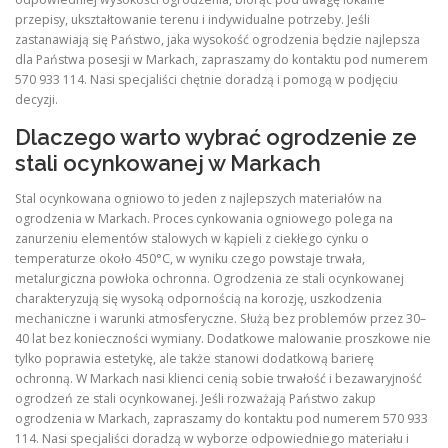
przepisy, ukształtowanie terenu i indywidualne potrzeby. Jeśli
zastanawiają się Państwo, jaka wysokość ogrodzenia będzie najlepsza
dla Państwa posesji w Markach, zapraszamy do kontaktu pod numerem
570 933 114. Nasi specjaliści chętnie doradzą i pomogą w podjęciu
decyzji.
Dlaczego warto wybrać ogrodzenie ze
stali ocynkowanej w Markach
Stal ocynkowana ogniowo to jeden z najlepszych materiałów na
ogrodzenia w Markach. Proces cynkowania ogniowego polega na
zanurzeniu elementów stalowych w kąpieli z ciekłego cynku o
temperaturze około 450°C, w wyniku czego powstaje trwała,
metalurgiczna powłoka ochronna. Ogrodzenia ze stali ocynkowanej
charakteryzują się wysoką odpornością na korozję, uszkodzenia
mechaniczne i warunki atmosferyczne. Służą bez problemów przez 30–
40 lat bez konieczności wymiany. Dodatkowe malowanie proszkowe nie
tylko poprawia estetykę, ale także stanowi dodatkową barierę
ochronną. W Markach nasi klienci cenią sobie trwałość i bezawaryjność
ogrodzeń ze stali ocynkowanej. Jeśli rozważają Państwo zakup
ogrodzenia w Markach, zapraszamy do kontaktu pod numerem 570 933
114. Nasi specjaliści doradzą w wyborze odpowiedniego materiału i