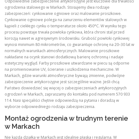
Odpowiednie zabezpieczenie antykorozyjne jest kluczowe dla trwałości
ogrodzenia stalowego w Markach. Stosujemy dwa rodzaje
zabezpieczeń: cynkowanie ogniowe oraz malowanie proszkowe.
Cynkowanie ogniowe polega na zanurzeniu elementów stalowych w
kąpieli z ciekłego cynku o temperaturze około 450°C. W wyniku tego
procesu powstaje trwała powłoka cynkowa, która chroni stal przed
korozją nawet w agresywnym środowisku. Grubość powłoki cynkowej
wynosi minimum 80 mikrometrów, co gwarantuje ochronę na 20–30 lat w
normalnych warunkach atmosferycznych. Malowanie proszkowe
nakładane na ocynk stanowi dodatkową barierę ochronną i nadaje
estetyczny wygląd. Farby proszkowe utwardzane w piecu są odporne
na promieniowanie UV, ścieranie i uszkodzenia mechaniczne. W
Markach, gdzie warunki atmosferyczne bywają zmienne, podwójne
zabezpieczenie antykorozyjne jest szczególnie ważne. Jeśli chcą
Państwo dowiedzieć się więcej o zabezpieczeniach antykorozyjnych
ogrodzeń w Markach, zapraszamy do kontaktu pod numerem 570 933
114. Nasi specjaliści chętnie odpowiedzą na pytania i doradzą w
wyborze odpowiedniego rodzaju zabezpieczenia.
Montaż ogrodzenia w trudnym terenie
w Markach
Nie każda działka w Markach jest idealnie płaska i regularna. W