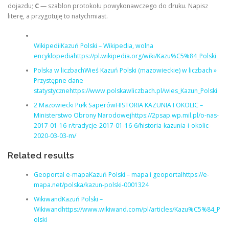
dojazdu;
C
— szablon protokołu powykonawczego do druku. Napisz
literę, a przygotuję to natychmiast.
WikipediiKazuń Polski – Wikipedia, wolna
encyklopediahttps://pl.wikipedia.org/wiki/Kazu%C5%84_Polski
Polska w liczbachWieś Kazuń Polski (mazowieckie) w liczbach »
Przystępne dane
statystycznehttps://www.polskawliczbach.pl/wies_Kazun_Polski
2 Mazowiecki Pułk SaperówHISTORIA KAZUNIA I OKOLIC –
Ministerstwo Obrony Narodowejhttps://2psap.wp.mil.pl/o-nas-
2017-01-16-r/tradycje-2017-01-16-6/historia-kazunia-i-okolic-
2020-03-03-m/
Related results
Geoportal e-mapaKazuń Polski – mapa i geoportalhttps://e-
mapa.net/polska/kazun-polski-0001324
WikiwandKazuń Polski –
Wikiwandhttps://www.wikiwand.com/pl/articles/Kazu%C5%84_P
olski