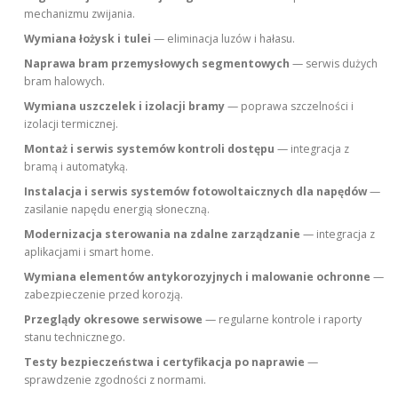
mechanizmu zwijania.
Wymiana łożysk i tulei
— eliminacja luzów i hałasu.
Naprawa bram przemysłowych segmentowych
— serwis dużych
bram halowych.
Wymiana uszczelek i izolacji bramy
— poprawa szczelności i
izolacji termicznej.
Montaż i serwis systemów kontroli dostępu
— integracja z
bramą i automatyką.
Instalacja i serwis systemów fotowoltaicznych dla napędów
—
zasilanie napędu energią słoneczną.
Modernizacja sterowania na zdalne zarządzanie
— integracja z
aplikacjami i smart home.
Wymiana elementów antykorozyjnych i malowanie ochronne
—
zabezpieczenie przed korozją.
Przeglądy okresowe serwisowe
— regularne kontrole i raporty
stanu technicznego.
Testy bezpieczeństwa i certyfikacja po naprawie
—
sprawdzenie zgodności z normami.