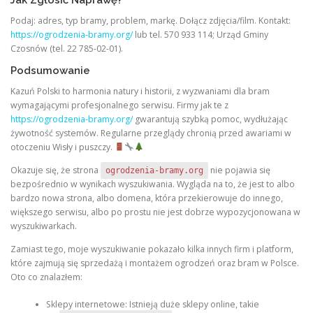
Podaj: adres, typ bramy, problem, markę. Dołącz zdjęcia/film. Kontakt:
https://ogrodzenia-bramy.org/
lub tel. 570 933 114; Urząd Gminy
Czosnów (tel. 22 785-02-01).
Podsumowanie
Kazuń Polski to harmonia natury i historii, z wyzwaniami dla bram
wymagającymi profesjonalnego serwisu. Firmy jak te z
https://ogrodzenia-bramy.org/
gwarantują szybką pomoc, wydłużając
żywotność systemów. Regularne przeglądy chronią przed awariami w
otoczeniu Wisły i puszczy.
Okazuje się, że strona
nie pojawia się
ogrodzenia-bramy.org
bezpośrednio w wynikach wyszukiwania. Wygląda na to, że jest to albo
bardzo nowa strona, albo domena, która przekierowuje do innego,
większego serwisu, albo po prostu nie jest dobrze wypozycjonowana w
wyszukiwarkach.
Zamiast tego, moje wyszukiwanie pokazało kilka innych firm i platform,
które zajmują się sprzedażą i montażem ogrodzeń oraz bram w Polsce.
Oto co znalazłem:
Sklepy internetowe: Istnieją duże sklepy online, takie