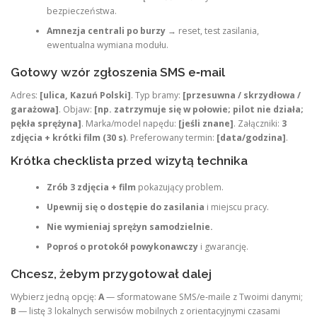
bezpieczeństwa.
Amnezja centrali po burzy
→ reset, test zasilania,
ewentualna wymiana modułu.
Gotowy wzór zgłoszenia SMS e‑mail
Adres:
[ulica, Kazuń Polski]
. Typ bramy:
[przesuwna / skrzydłowa /
garażowa]
. Objaw:
[np. zatrzymuje się w połowie; pilot nie działa;
pękła sprężyna]
. Marka/model napędu:
[jeśli znane]
. Załączniki:
3
zdjęcia + krótki film (30 s)
. Preferowany termin:
[data/godzina]
.
Krótka checklista przed wizytą technika
Zrób 3 zdjęcia + film
pokazujący problem.
Upewnij się o dostępie do zasilania
i miejscu pracy.
Nie wymieniaj sprężyn samodzielnie.
Poproś o protokół powykonawczy
i gwarancję.
Chcesz, żebym przygotował dalej
Wybierz jedną opcję:
A
— sformatowane SMS/e‑maile z Twoimi danymi;
B
— listę 3 lokalnych serwisów mobilnych z orientacyjnymi czasami