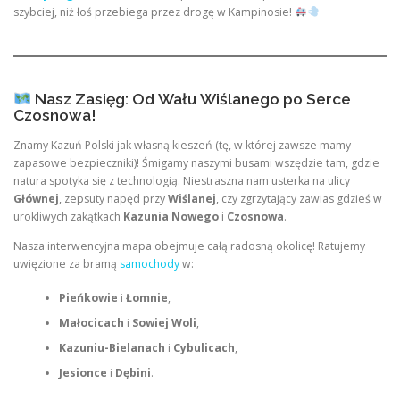
szybciej, niż łoś przebiega przez drogę w Kampinosie!
Nasz Zasięg: Od Wału Wiślanego po Serce
Czosnowa!
Znamy Kazuń Polski jak własną kieszeń (tę, w której zawsze mamy
zapasowe bezpieczniki)! Śmigamy naszymi busami wszędzie tam, gdzie
natura spotyka się z technologią. Niestraszna nam usterka na ulicy
Głównej
, zepsuty napęd przy
Wiślanej
, czy zgrzytający zawias gdzieś w
urokliwych zakątkach
Kazunia Nowego
i
Czosnowa
.
Nasza interwencyjna mapa obejmuje całą radosną okolicę! Ratujemy
uwięzione za bramą
samochody
w:
Pieńkowie
i
Łomnie
,
Małocicach
i
Sowiej Woli
,
Kazuniu-Bielanach
i
Cybulicach
,
Jesionce
i
Dębini
.