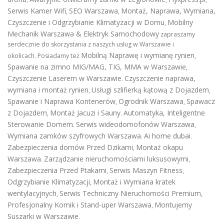
Serwis Kamer Wifi
SEO Warszawa
Montaż, Naprawa, Wymiana,
,
,
Czyszczenie i Odgrzybianie Klimatyzacji w Domu
Mobilny
,
Mechanik Warszawa & Elektryk Samochodowy
zapraszamy
serdecznie do skorzystania z naszych usług w Warszawie i
Mobilną Naprawę i wymianę rynien
okolicach. Posiadamy też
,
Spawanie na zimno MIG/MAG, TIG, MMA w Warszawie
,
Czyszczenie Laserem w Warszawie
Czyszczenie naprawa,
.
wymiana i montaż rynien
Usługi szlifierką kątową z Dojazdem
,
,
Spawanie i Naprawa Kontenerów
Ogrodnik Warszawa
Spawacz
,
,
z Dojazdem
Montaż Jacuzi i Sauny
Automatyka, Inteligentne
,
.
Sterowanie Domem
Serwis wideodomofonów Warszawa
.
,
Wymiana zamków szyfrowych Warszawa
Ai home dubai
.
.
Zabezpieczenia domów Przed Dzikami
Montaż okapu
,
Warszawa
Zarządzanie nieruchomościami luksusowymi
.
,
Zabezpieczenia Przed Ptakami
Serwis Maszyn Fitness
,
,
Odgrzybianie Klimatyzacji
Montaż i Wymiana kratek
,
wentylacyjnych
Serwis Techniczny Nieruchomości Premium
,
,
Profesjonalny Komik i Stand-uper Warszawa
Montujemy
,
Suszarki w Warszawie
.