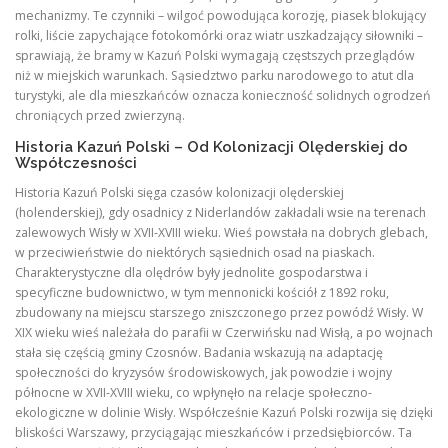
mechanizmy. Te czynniki – wilgoć powodująca korozję, piasek blokujący
rolki, liście zapychające fotokomórki oraz wiatr uszkadzający siłowniki –
sprawiają, że bramy w Kazuń Polski wymagają częstszych przeglądów
niż w miejskich warunkach. Sąsiedztwo parku narodowego to atut dla
turystyki, ale dla mieszkańców oznacza konieczność solidnych ogrodzeń
chroniących przed zwierzyną.
Historia Kazuń Polski – Od Kolonizacji Olęderskiej do
Współczesności
Historia Kazuń Polski sięga czasów kolonizacji olęderskiej
(holenderskiej), gdy osadnicy z Niderlandów zakładali wsie na terenach
zalewowych Wisły w XVII-XVIII wieku. Wieś powstała na dobrych glebach,
w przeciwieństwie do niektórych sąsiednich osad na piaskach.
Charakterystyczne dla olędrów były jednolite gospodarstwa i
specyficzne budownictwo, w tym mennonicki kościół z 1892 roku,
zbudowany na miejscu starszego zniszczonego przez powódź Wisły. W
XIX wieku wieś należała do parafii w Czerwińsku nad Wisłą, a po wojnach
stała się częścią gminy Czosnów. Badania wskazują na adaptację
społeczności do kryzysów środowiskowych, jak powodzie i wojny
północne w XVII-XVIII wieku, co wpłynęło na relacje społeczno-
ekologiczne w dolinie Wisły. Współcześnie Kazuń Polski rozwija się dzięki
bliskości Warszawy, przyciągając mieszkańców i przedsiębiorców. Ta