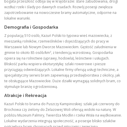
bogata przeszłość odbija się w krajobrazie: stare zabudowania, drogi
wzdłuż rzeki i ślady po dawnych osadach. Rozwój posesji zwiększa
zapotrzebowanie na nowoczesne bramy automatyczne, odporne na
lokalne warunki.
Demografia i Gospodarka
Z populacją 510 osób, Kazuń Polski to typowa wieś mazowiecka, z
mieszanką rolników, rzemieślników i dojeżdżających do pracy w
Warszawie lub Nowym Dworze Mazowieckim. Gęstość zaludnienia w
gminie to około 85 osób/km², z tendencją wzrostową. Gospodarka
opiera się na rolnictwie (uprawy, hodowla), leśnictwie i usługach.
Bliskość parku wspiera ekoturystykę: szlaki rowerowe i piesze
przyciągają odwiedzających. Lokalne firmy oferują usługi techniczne, a
specjalistyczny serwis bram zapewniają przedsiębiorstwa z okolicy, jak
te obsługujące Mazowieckie. Duże działki wymagają solidnych bram, co
stymuluje branżę ogrodzeniową.
Atrakcje i Rekreacja
Kazuń Polski to brama do Puszczy Kampinoskiej: szlaki jak czerwony do
Brochowa czy zielony do Żelazowej Woli oferują widoki na naturę. W
pobliżu Muzeum Palmiry, Twierdza Modlin i rzeka Wisła na wędkowanie.
Lokalne wydarzenia integrują społeczność, a posesje blisko szlaków
potrzebują bram chroniących przed intruzami i zwierzyną.