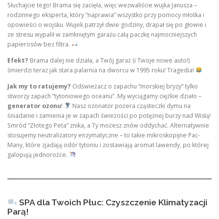
Słuchajcie tego! Brama się zacięła, więc wezwaliście wujka Janusza –
rodzinnego eksperta, który “naprawia” wszystko przy pomocy młotka i
opowieści o wojsku. Wujek patrzył dwie godziny, drapał się po głowie i
ze stresu wypalił w zamkniętym garażu całą paczkę najmocniejszych
papierosów bez filtra.
Efekt?
Brama dalej nie działa, a Twój garaż (i Twoje nowe auto!)
śmierdzi teraz jak stara palarnia na dworcu w 1995 roku! Tragedia!
Jak my to ratujemy?
Odświeżacz o zapachu “morskiej bryzy” tylko
stworzy zapach “tytoniowego oceanu”. My wyciągamy ciężkie działo –
generator ozonu
!
Nasz ozonator pożera cząsteczki dymu na
śniadanie i zamienia je w zapach świeżości po potężnej burzy nad Wisłą!
Smród “Złotego Peta” znika, a Ty możesz znów oddychać. Alternatywnie
stosujemy neutralizatory enzymatyczne – to takie mikroskopijne Pac-
Many, które zjadają odór tytoniu i zostawiają aromat lawendy, po której
galopują jednorożce.
SPA dla Twoich Płuc: Czyszczenie Klimatyzacji
Parą!