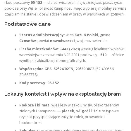
i kod pocztowy
05‑152
— dla serwisu bram najważniejsze: piaszczyste
podłoże przy Wiśle i bliskość Kampinosu, więc wybieraj mobilny serwis z
częściami na stanie i doświadczeniem w pracy w warunkach wilgotnych.
Podstawowe dane
Status administracyjny:
wieś
Kazuń Polski
, gmina
Czosnów
, powiat
nowodworski
, woj. mazowieckie.
Liczba mieszkańców:
~443 (2023)
według lokalnych wpisów;
wcześniejsze zestawienia NSP 2021 podawały
~510
— różnice
wynikają z aktualizacji demograficznych.
Współrzędne GPS:
52°24′02″N, 20°39′46″E
(52.400556,
20.662778).
Kod pocztowy:
05‑152
.
Lokalny kontekst i wpływ na eksploatację bram
Podłoże i klimat:
wieś leży w zakolu Wisły, blisko terenów
zielonych i Kampinosu —
piasek, wilgoć i liście
to typowe
czynniki przyspieszające zużycie rolek, prowadnic i
fotokomórek.
Zabudowa:
rozproszona zabudowa jednorodzinna z dużymi