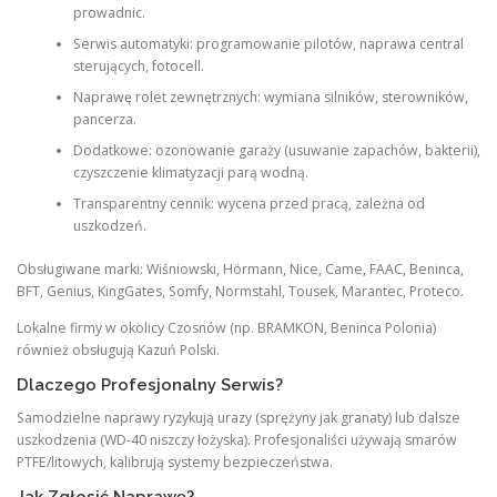
prowadnic.
Serwis automatyki: programowanie pilotów, naprawa central
sterujących, fotocell.
Naprawę rolet zewnętrznych: wymiana silników, sterowników,
pancerza.
Dodatkowe: ozonowanie garaży (usuwanie zapachów, bakterii),
czyszczenie klimatyzacji parą wodną.
Transparentny cennik: wycena przed pracą, zależna od
uszkodzeń.
Obsługiwane marki: Wiśniowski, Hörmann, Nice, Came, FAAC, Beninca,
BFT, Genius, KingGates, Somfy, Normstahl, Tousek, Marantec, Proteco.
Lokalne firmy w okolicy Czosnów (np. BRAMKON, Beninca Polonia)
również obsługują Kazuń Polski.
Dlaczego Profesjonalny Serwis?
Samodzielne naprawy ryzykują urazy (sprężyny jak granaty) lub dalsze
uszkodzenia (WD-40 niszczy łożyska). Profesjonaliści używają smarów
PTFE/litowych, kalibrują systemy bezpieczeństwa.
Jak Zgłosić Naprawę?