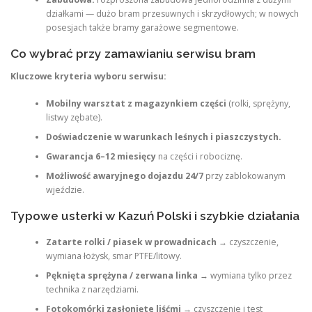
działkami — dużo bram przesuwnych i skrzydłowych; w nowych
posesjach także bramy garażowe segmentowe.
Co wybrać przy zamawianiu serwisu bram
Kluczowe kryteria wyboru serwisu:
Mobilny warsztat z magazynkiem części
(rolki, sprężyny,
listwy zębate).
Doświadczenie w warunkach leśnych i piaszczystych.
Gwarancja 6–12 miesięcy
na części i robociznę.
Możliwość awaryjnego dojazdu 24/7
przy zablokowanym
wjeździe.
Typowe usterki w Kazuń Polski i szybkie działania
Zatarte rolki / piasek w prowadnicach
→ czyszczenie,
wymiana łożysk, smar PTFE/litowy.
Pęknięta sprężyna / zerwana linka
→ wymiana tylko przez
technika z narzędziami.
Fotokomórki zasłonięte liśćmi
→ czyszczenie i test