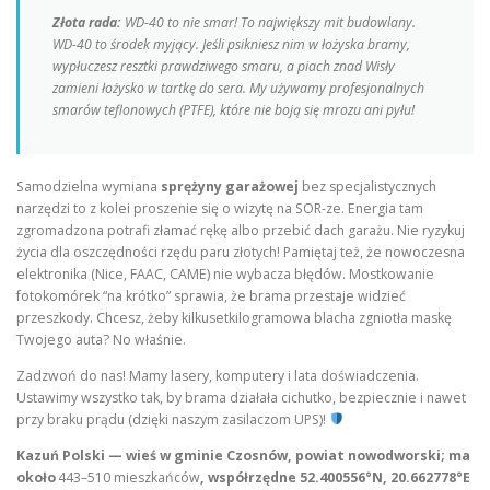
Złota rada:
WD-40 to nie smar! To największy mit budowlany.
WD-40 to środek myjący. Jeśli psikniesz nim w łożyska bramy,
wypłuczesz resztki prawdziwego smaru, a piach znad Wisły
zamieni łożysko w tartkę do sera. My używamy profesjonalnych
smarów teflonowych (PTFE), które nie boją się mrozu ani pyłu!
Samodzielna wymiana
sprężyny garażowej
bez specjalistycznych
narzędzi to z kolei proszenie się o wizytę na SOR-ze. Energia tam
zgromadzona potrafi złamać rękę albo przebić dach garażu. Nie ryzykuj
życia dla oszczędności rzędu paru złotych! Pamiętaj też, że nowoczesna
elektronika (Nice, FAAC, CAME) nie wybacza błędów. Mostkowanie
fotokomórek “na krótko” sprawia, że brama przestaje widzieć
przeszkody. Chcesz, żeby kilkusetkilogramowa blacha zgniotła maskę
Twojego auta? No właśnie.
Zadzwoń do nas! Mamy lasery, komputery i lata doświadczenia.
Ustawimy wszystko tak, by brama działała cichutko, bezpiecznie i nawet
przy braku prądu (dzięki naszym zasilaczom UPS)!
Kazuń Polski — wieś w gminie Czosnów, powiat nowodworski; ma
około
443–510 mieszkańców
, współrzędne
52.400556°N, 20.662778°E