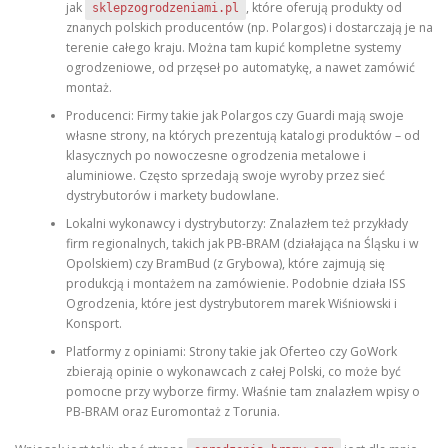
jak
, które oferują produkty od
sklepzogrodzeniami.pl
znanych polskich producentów (np. Polargos) i dostarczają je na
terenie całego kraju. Można tam kupić kompletne systemy
ogrodzeniowe, od przęseł po automatykę, a nawet zamówić
montaż.
Producenci: Firmy takie jak Polargos czy Guardi mają swoje
własne strony, na których prezentują katalogi produktów – od
klasycznych po nowoczesne ogrodzenia metalowe i
aluminiowe. Często sprzedają swoje wyroby przez sieć
dystrybutorów i markety budowlane.
Lokalni wykonawcy i dystrybutorzy: Znalazłem też przykłady
firm regionalnych, takich jak PB-BRAM (działająca na Śląsku i w
Opolskiem) czy BramBud (z Grybowa), które zajmują się
produkcją i montażem na zamówienie. Podobnie działa ISS
Ogrodzenia, które jest dystrybutorem marek Wiśniowski i
Konsport.
Platformy z opiniami: Strony takie jak Oferteo czy GoWork
zbierają opinie o wykonawcach z całej Polski, co może być
pomocne przy wyborze firmy. Właśnie tam znalazłem wpisy o
PB-BRAM oraz Euromontaż z Torunia.