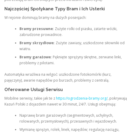
Najczęściej Spotykane Typy Bram i Ich Usterki
W rejonie dominują bramy na dużych posesjach:
Bramy przesuwne
: Zużyte rolki od piasku, zatarte wózki,
zabrudzone prowadnice.
Bramy skrzydłowe
: Zużyte zawiasy, uszkodzone siłowniki od
wiatru.
Bramy garażowe
: Pęknięte sprężyny skrętne, zerwane linki,
problemy z pilotami.
Automatyka wrażliwa na wilgoć: uszkodzone fotokomórki (kurz,
pajęczyny), awarie napędów po burzach, problemy z centralą.
Oferowane Usługi Serwisu
Mobilne serwisy, takie jak te z
https://ogrodzenia-bramy.org/
, pokrywają
Kazuń Polski z dojazdem nawet w 30 minut, 24/7. Usługi obejmują:
Naprawę bram garażowych (segmentowych, uchylnych,
rolowanych, przemysłowych), przesuwnych i wjazdowych.
Wymianę sprężyn, rolek, linek, napędów; regulację naciągu,