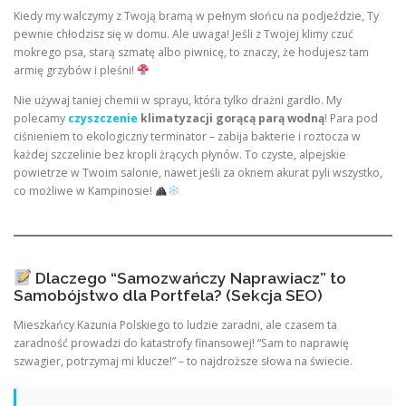
Kiedy my walczymy z Twoją bramą w pełnym słońcu na podjeździe, Ty
pewnie chłodzisz się w domu. Ale uwaga! Jeśli z Twojej klimy czuć
mokrego psa, starą szmatę albo piwnicę, to znaczy, że hodujesz tam
armię grzybów i pleśni!
Nie używaj taniej chemii w sprayu, która tylko drażni gardło. My
polecamy
czyszczenie
klimatyzacji gorącą parą wodną
! Para pod
ciśnieniem to ekologiczny terminator – zabija bakterie i roztocza w
każdej szczelinie bez kropli żrących płynów. To czyste, alpejskie
powietrze w Twoim salonie, nawet jeśli za oknem akurat pyli wszystko,
co możliwe w Kampinosie!
Dlaczego “Samozwańczy Naprawiacz” to
Samobójstwo dla Portfela? (Sekcja SEO)
Mieszkańcy Kazunia Polskiego to ludzie zaradni, ale czasem ta
zaradność prowadzi do katastrofy finansowej! “Sam to naprawię
szwagier, potrzymaj mi klucze!” – to najdroższe słowa na świecie.