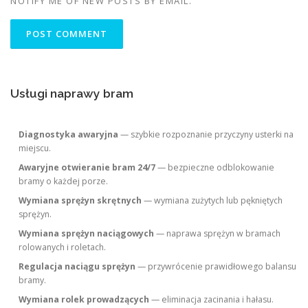
NOTIFY ME OF NEW POSTS BY EMAIL.
Usługi naprawy bram
Diagnostyka awaryjna
— szybkie rozpoznanie przyczyny usterki na
miejscu.
Awaryjne otwieranie bram 24/7
— bezpieczne odblokowanie
bramy o każdej porze.
Wymiana sprężyn skrętnych
— wymiana zużytych lub pękniętych
sprężyn.
Wymiana sprężyn naciągowych
— naprawa sprężyn w bramach
rolowanych i roletach.
Regulacja naciągu sprężyn
— przywrócenie prawidłowego balansu
bramy.
Wymiana rolek prowadzących
— eliminacja zacinania i hałasu.