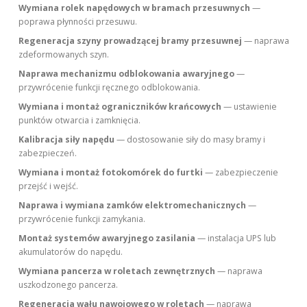
Wymiana rolek napędowych w bramach przesuwnych
—
poprawa płynności przesuwu.
Regeneracja szyny prowadzącej bramy przesuwnej
— naprawa
zdeformowanych szyn.
Naprawa mechanizmu odblokowania awaryjnego
—
przywrócenie funkcji ręcznego odblokowania.
Wymiana i montaż ograniczników krańcowych
— ustawienie
punktów otwarcia i zamknięcia.
Kalibracja siły napędu
— dostosowanie siły do masy bramy i
zabezpieczeń.
Wymiana i montaż fotokomórek do furtki
— zabezpieczenie
przejść i wejść.
Naprawa i wymiana zamków elektromechanicznych
—
przywrócenie funkcji zamykania.
Montaż systemów awaryjnego zasilania
— instalacja UPS lub
akumulatorów do napędu.
Wymiana pancerza w roletach zewnętrznych
— naprawa
uszkodzonego pancerza.
Regeneracja wału nawojowego w roletach
— naprawa