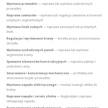
Wymiana prowadnic
— naprawa lub wymiana uszkodzonych
prowadnic.
Naprawa zawiasów
— wymiana lub regulacja zawiasów w bramach
uchylnych i segmentowych.
Wymiana linek nośnych
— naprawa zerwanych lub przetartych
linek.
Regulacja i wyrównanie bramy
— korekta pracy i poziomowania
skrzydła.
Wymiana uszkodzonych paneli
— naprawa lub wymiana
segmentów bramy.
Spawanie elementów konstrukcyjnych
— naprawa pęknięć i
uszkodzeń ramy.
Smarowanie i konserwacja mechaniczna
— profilaktyczne
smarowanie łożysk i prowadnic.
Wymiana napędu elektrycznego
— montaż nowego silnika do
bramy.
Naprawa napędu i serwis silnika
— diagnostyka i naprawa
istniejącego napędu.
Programowanie centrali sterującej
— ustawienie parametrów