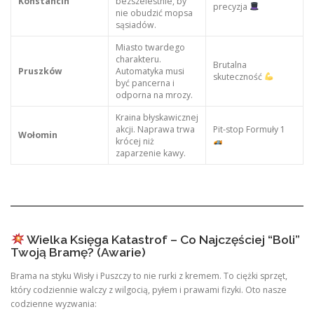
Konstancin
bezszelestnie, by
precyzja
nie obudzić mopsa
sąsiadów.
Miasto twardego
charakteru.
Brutalna
Pruszków
Automatyka musi
skuteczność
być pancerna i
odporna na mrozy.
Kraina błyskawicznej
akcji. Naprawa trwa
Pit-stop Formuły 1
Wołomin
krócej niż
zaparzenie kawy.
Wielka Księga Katastrof – Co Najczęściej “Boli”
Twoją Bramę? (Awarie)
Brama na styku Wisły i Puszczy to nie rurki z kremem. To ciężki sprzęt,
który codziennie walczy z wilgocią, pyłem i prawami fizyki. Oto nasze
codzienne wyzwania: