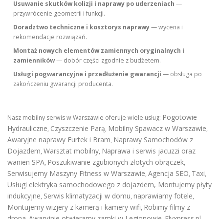
Usuwanie skutków kolizji i naprawy po uderzeniach
—
przywrócenie geometrii i funkcji.
Doradztwo techniczne i kosztorys naprawy
— wycena i
rekomendacje rozwiązań.
Montaż nowych elementów zamiennych oryginalnych i
zamienników
— dobór części zgodnie z budżetem.
Usługi pogwarancyjne i przedłużenie gwarancji
— obsługa po
zakończeniu gwarancji producenta.
Pogotowie
Nasz mobilny serwis w Warszawie oferuje wiele usług:
Hydrauliczne
Czyszczenie Parą
Mobilny Spawacz w Warszawie
,
,
,
Awaryjne naprawy Furtek i Bram
Naprawy Samochodów z
,
Dojazdem
Warsztat mobilny
Naprawa i serwis jacuzzi oraz
,
,
wanien SPA
Poszukiwanie zgubionych złotych obrączek
,
,
Serwisujemy Maszyny Fitness w Warszawie
Agencja SEO
Taxi
,
,
,
Usługi elektryka samochodowego z dojazdem
,
Montujemy płyty
indukcyjne
Serwis klimatyzacji w domu
naprawiamy fotele
,
,
,
Montujemy wizjery z kamerą i kamery wifi
Robimy filmy z
,
drona
Awaryjnie otwieramy zamki w Legionowie
Flyxpress.pl
,
,
,