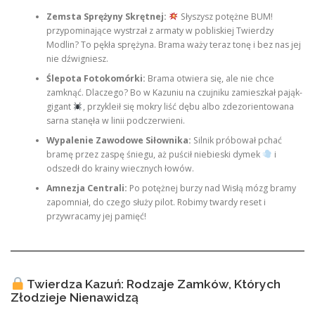
Zemsta Sprężyny Skrętnej:
Słyszysz potężne BUM!
przypominające wystrzał z armaty w pobliskiej Twierdzy
Modlin? To pękła sprężyna. Brama waży teraz tonę i bez nas jej
nie dźwigniesz.
Ślepota Fotokomórki:
Brama otwiera się, ale nie chce
zamknąć. Dlaczego? Bo w Kazuniu na czujniku zamieszkał pająk-
gigant
, przykleił się mokry liść dębu albo zdezorientowana
sarna stanęła w linii podczerwieni.
Wypalenie Zawodowe Siłownika:
Silnik próbował pchać
bramę przez zaspę śniegu, aż puścił niebieski dymek
i
odszedł do krainy wiecznych łowów.
Amnezja Centrali:
Po potężnej burzy nad Wisłą mózg bramy
zapomniał, do czego służy pilot. Robimy twardy reset i
przywracamy jej pamięć!
Twierdza Kazuń: Rodzaje Zamków, Których
Złodzieje Nienawidzą