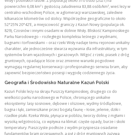
Wisły i pobliskich lasów. Z populacją około 510 osób (2021) na
powierzchni 6,08 km² i gęstością zaludnienia 83,88 osób/km², wieś leży w
centralno-wschodniej Polsce, w aglomeracji warszawskiej, zaledwie
kilkanaście kilometrów od stolicy. Współrzędne geograficzne to około
52°25’N 20°42’E, a miejscowość graniczy z Kazuń Nowy (populacja ok.
829), Czosnów i innymi osadami w dolinie Wisły. Bliskość Kampinoskiego
Parku Narodowego – rozległego kompleksu leśnego z wydmami,
bagnami i torfowiskami – oraz rzeki Wisły nadaje temu rejonowi unikalny
charakter, ale jednocześnie stwarza wyzwania dla infrastruktury, w tym
systemów bram wjazdowych i garażowych. Wilgoć z rzeki, piasek z dróg
gruntowych, opadające liście oraz zmienne warunki pogodowe
wymagają regularnej konserwacji i profesjonalnego serwisu bram, aby
zapewnić bezpieczeństwo posesji i wygodę codziennego życia.
Geografia i Środowisko Naturalne Kazuń Polski
Kazuń Polski leży na skraju Puszczy Kampinoskiej, drugiego co do
wielkości parku narodowego w Polsce, chroniącego unikalne
ekosystemy: lasy sosnowe, dębowe i olszowe, wydmy śródlądowe,
bagna i łąki, zamieszkane przez bogatą faunę – łosie, jelenie, dziki i
rzadkie ptaki. Rzeka Wisła, płynąca w pobliżu, tworzy dolinę z mgłami i
wysoką wilgotnością, co wpływa na klimat: częste opady, burze i skoki
temperatury. Piaszczyste podłoże z wydm przyspiesza osiadanie
fundamentów bram przesuwnych, a pył z dróg gruntowych zużywa