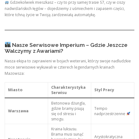
Gdziekolwiek mieszkasz – czy to przy samej trasie S7, czy w ciszy
nadwiślańskich łęgów – dojedziemy z uśmiechem i zapasem części,
które tchną życie w Twoją zardzewiałą automatykę.
Nasze Serwisowe Imperium – Gdzie Jeszcze
Walczymy z Awariami?
Nasza ekipa to zaprawieni w bojach weterani, którzy swoje nadludzkie
moce serwisowe wykuwali w czterech legendarnych krainach
Mazowsza:
Charakterystyka
Miasto
Styl Pracy
Serwisu
Betonowa dżungla,
gdzie bramy psują
Tempo
Warszawa
się od stresu i
nadprzestrzenne
smogu.
Kraina luksusu.
Brama musi sunąć
Arystokratyczna