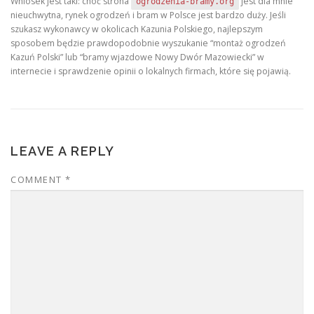
Wniosek jest taki: choć strona
jest dla mnie
ogrodzenia-bramy.org
nieuchwytna, rynek ogrodzeń i bram w Polsce jest bardzo duży. Jeśli
szukasz wykonawcy w okolicach Kazunia Polskiego, najlepszym
sposobem będzie prawdopodobnie wyszukanie “montaż ogrodzeń
Kazuń Polski” lub “bramy wjazdowe Nowy Dwór Mazowiecki” w
internecie i sprawdzenie opinii o lokalnych firmach, które się pojawią.
LEAVE A REPLY
COMMENT
*