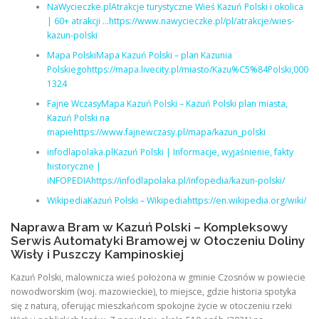
NaWycieczke.plAtrakcje turystyczne Wieś Kazuń Polski i okolica
| 60+ atrakcji …https://www.nawycieczke.pl/pl/atrakcje/wies-
kazun-polski
Mapa PolskiMapa Kazuń Polski – plan Kazunia
Polskiegohttps://mapa.livecity.pl/miasto/Kazu%C5%84Polski,000
1324
Fajne WczasyMapa Kazuń Polski – Kazuń Polski plan miasta,
Kazuń Polski na
mapiehttps://www.fajnewczasy.pl/mapa/kazun_polski
infodlapolaka.plKazuń Polski | Informacje, wyjaśnienie, fakty
historyczne |
iNFOPEDIAhttps://infodlapolaka.pl/infopedia/kazun-polski/
WikipediaKazuń Polski – Wikipediahttps://en.wikipedia.org/wiki/
Naprawa Bram w Kazuń Polski – Kompleksowy
Serwis Automatyki Bramowej w Otoczeniu Doliny
Wisły i Puszczy Kampinoskiej
Kazuń Polski, malownicza wieś położona w gminie Czosnów w powiecie
nowodworskim (woj. mazowieckie), to miejsce, gdzie historia spotyka
się z naturą, oferując mieszkańcom spokojne życie w otoczeniu rzeki