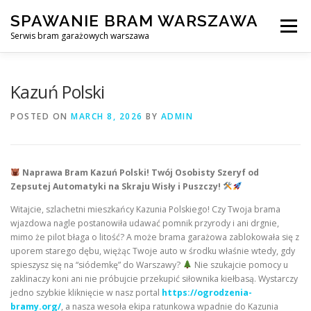
Skip
SPAWANIE BRAM WARSZAWA
to
Menu
content
Serwis bram garażowych warszawa
SPAWANIE BRAM GARAŻOWYCH I OGRODZEŃ WARSZAWA
Kazuń Polski
POSTED ON
MARCH 8, 2026
BY
ADMIN
AWARYJNE OTWIERANIE BRAM
BLOG
KONTAKT
Naprawa Bram Kazuń Polski! Twój Osobisty Szeryf od
Zepsutej Automatyki na Skraju Wisły i Puszczy!
Witajcie, szlachetni mieszkańcy Kazunia Polskiego! Czy Twoja brama
wjazdowa nagle postanowiła udawać pomnik przyrody i ani drgnie,
mimo że pilot błaga o litość? A może brama garażowa zablokowała się z
uporem starego dębu, więżąc Twoje auto w środku właśnie wtedy, gdy
spieszysz się na “siódemkę” do Warszawy?
Nie szukajcie pomocy u
zaklinaczy koni ani nie próbujcie przekupić siłownika kiełbasą. Wystarczy
jedno szybkie kliknięcie w nasz portal
https://ogrodzenia-
bramy.org/
, a nasza wesoła ekipa ratunkowa wpadnie do Kazunia