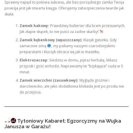
Sprawny napęd to połowa sukcesu, ale bez porządnego zamka Twoja
posesja jest jak otwarta księga. Oferujemy zabezpieczenia twarde jak
skała:
Zamek hakowy:
Prawdziwy bulterier dla bram przesuwnych.
Jak złapie słupek, to nie puści za żadne skarby!
Zamek bębenkowy (wpuszczany):
Klasyk gatunku. Gdy
zamarznie zimą
, my psikamy naszymi czarodziejskimi
preparatami i kluczyk obraca się jak w masełku.
Elektrozaczep:
Siedzisz w domu, pijesz herbatę, klikasz
przycisk i gość wchodzi. Naprawiamy te “bzykające” cuda w 5
minut.
Zamek wierzchni (zasuwkowy):
Wygląda groźnie i
staroświecko, ale jako dodatkowa blokada jest po prostu nie
do przejścia.
Tytoniowy Kabaret: Egzorcyzmy na Wujka
Janusza w Garażu!