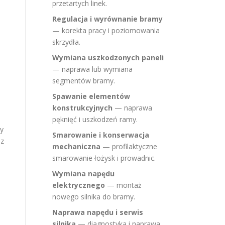
przetartych linek.
Regulacja i wyrównanie bramy
— korekta pracy i poziomowania
skrzydła.
Wymiana uszkodzonych paneli
— naprawa lub wymiana
segmentów bramy.
Spawanie elementów
konstrukcyjnych
— naprawa
pęknięć i uszkodzeń ramy.
ry
Smarowanie i konserwacja
 z
mechaniczna
— profilaktyczne
smarowanie łożysk i prowadnic.
Wymiana napędu
elektrycznego
— montaż
nowego silnika do bramy.
Naprawa napędu i serwis
silnika
— diagnostyka i naprawa