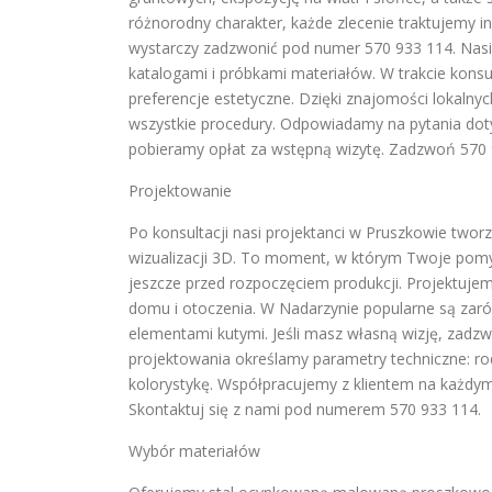
różnorodny charakter, każde zlecenie traktujemy i
wystarczy zadzwonić pod numer 570 933 114. Nas
katalogami i próbkami materiałów. W trakcie kons
preferencje estetyczne. Dzięki znajomości lokaln
wszystkie procedury. Odpowiadamy na pytania dotyc
pobieramy opłat za wstępną wizytę. Zadzwoń 570 
Projektowanie
Po konsultacji nasi projektanci w Pruszkowie tw
wizualizacji 3D. To moment, w którym Twoje pomy
jeszcze przed rozpoczęciem produkcji. Projektujem
domu i otoczenia. W Nadarzynie popularne są zaró
elementami kutymi. Jeśli masz własną wizję, zad
projektowania określamy parametry techniczne: rodz
kolorystykę. Współpracujemy z klientem na każdym 
Skontaktuj się z nami pod numerem 570 933 114.
Wybór materiałów