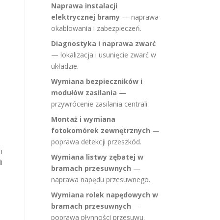
Naprawa instalacji
elektrycznej bramy
— naprawa
okablowania i zabezpieczeń.
Diagnostyka i naprawa zwarć
— lokalizacja i usunięcie zwarć w
układzie.
Wymiana bezpieczników i
modułów zasilania
—
przywrócenie zasilania centrali.
Montaż i wymiana
fotokomórek zewnętrznych
—
poprawa detekcji przeszkód.
i
Wymiana listwy zębatej w
i
bramach przesuwnych
—
naprawa napędu przesuwnego.
Wymiana rolek napędowych w
bramach przesuwnych
—
poprawa płynności przesuwu.