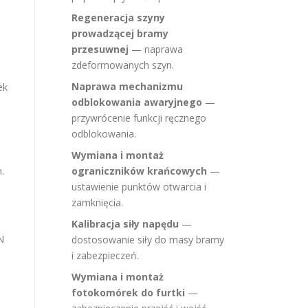
a
Regeneracja szyny
prowadzącej bramy
przesuwnej
— naprawa
zdeformowanych szyn.
Naprawa mechanizmu
ek
odblokowania awaryjnego
—
przywrócenie funkcji ręcznego
odblokowania.
Wymiana i montaż
.
ograniczników krańcowych
—
ustawienie punktów otwarcia i
zamknięcia.
Kalibracja siły napędu
—
N
dostosowanie siły do masy bramy
i zabezpieczeń.
Wymiana i montaż
fotokomórek do furtki
—