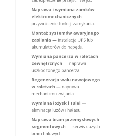
zabezpieczenie przejść i wejść.
Naprawa i wymiana zamków
elektromechanicznych
—
przywrócenie funkcji zamykania.
Montaż systemów awaryjnego
zasilania
— instalacja UPS lub
akumulatorów do napędu.
Wymiana pancerza w roletach
zewnętrznych
— naprawa
uszkodzonego pancerza.
Regeneracja wału nawojowego
w roletach
— naprawa
mechanizmu zwijania.
Wymiana łożysk i tulei
—
eliminacja luzów i hałasu.
Naprawa bram przemysłowych
segmentowych
— serwis dużych
bram halowych.