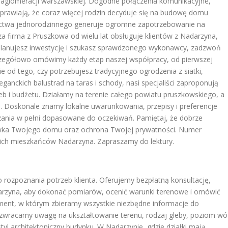
w aglomeracji warszawskiej. Dogodne połączenia komunikacyjne,
ra sprawiają, że coraz więcej rodzin decyduje się na budowę domu
nictwa jednorodzinnego generuje ogromne zapotrzebowanie na
za firma z Pruszkowa od wielu lat obsługuje klientów z Nadarzyna,
li planujesz inwestycję i szukasz sprawdzonego wykonawcy, zadzwoń
czegółowo omówimy każdy etap naszej współpracy, od pierwszej
e od tego, czy potrzebujesz tradycyjnego ogrodzenia z siatki,
nckich balustrad na taras i schody, nasi specjaliści zaproponują
b i budżetu. Działamy na terenie całego powiatu pruszkowskiego, a
. Doskonale znamy lokalne uwarunkowania, przepisy i preferencje
ania w pełni dopasowane do oczekiwań. Pamiętaj, że dobrze
ówka Twojego domu oraz ochrona Twojej prywatności. Numer
kich mieszkańców Nadarzyna. Zapraszamy do lektury.
 rozpoznania potrzeb klienta. Oferujemy bezpłatną konsultację,
darzyna, aby dokonać pomiarów, ocenić warunki terenowe i omówić
ment, w którym zbieramy wszystkie niezbędne informacje do
 zwracamy uwagę na ukształtowanie terenu, rodzaj gleby, poziom w
styl architektoniczny budynku. W Nadarzynie, gdzie działki mają