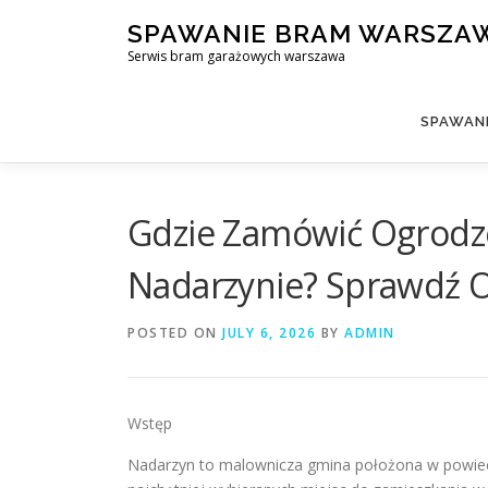
Skip
SPAWANIE BRAM WARSZA
to
Serwis bram garażowych warszawa
content
SPAWAN
Gdzie Zamówić Ogrodze
Nadarzynie? Sprawdź O
POSTED ON
JULY 6, 2026
BY
ADMIN
Wstęp
Nadarzyn to malownicza gmina położona w powiecie