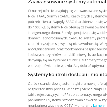
Zaawansowane systemy automat
W naszej ofercie znajdują się zaawansowane sys
Nice, FAAC, Somfy i CAME. Każdy z tych systemów p
potrzeb klienta. Napędy FAAC charakteryzują się 
do 1000 kg. Systemy Nice oferują zaawansowane f
inteligentnego domu. Somfy specjalizuje się w ci
domach jednorodzinnych. CAME to systemy profes
charakteryzujące się wysoką niezawodnością. Wsz
antyzgnieceniowe oraz fotokomórki bezpieczeństw
kodowych, czytników kart zbliżeniowych, aplikacji
decydują się na systemy z funkcją automatyczneg
włączają oświetlenie wjazdu. Aby dobrać optymal
Systemy kontroli dostępu i monit
Oprócz standardowej automatyki bramowej oferuj
bezpieczeństwo posesji. W naszej ofercie znajduj
tablic rejestracyjnych (LPR) do automatycznego otw
papilarnych i systemy rozpoznawania twarzy. Wszys
monitoringu wizyjnego CCTV. Montujemy
kamery
I