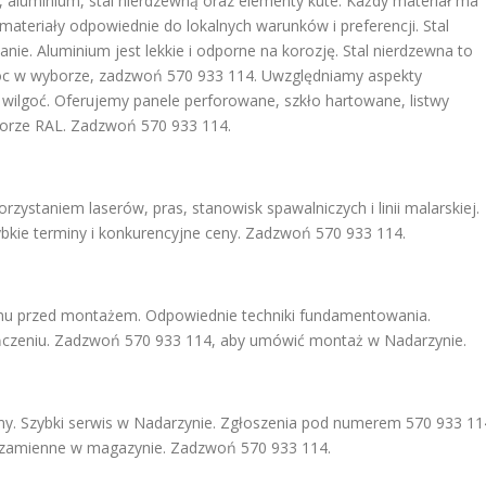
luminium, stal nierdzewną oraz elementy kute. Każdy materiał ma
materiały odpowiednie do lokalnych warunków i preferencji. Stal
e. Aluminium jest lekkie i odporne na korozję. Stal nierdzewna to
óc w wyborze, zadzwoń 570 933 114. Uwzględniamy aspekty
wilgoć. Oferujemy panele perforowane, szkło hartowane, listwy
orze RAL. Zadzwoń 570 933 114.
ystaniem laserów, pras, stanowisk spawalniczych i linii malarskiej.
zybkie terminy i konkurencyjne ceny. Zadzwoń 570 933 114.
nu przed montażem. Odpowiednie techniki fundamentowania.
ończeniu. Zadzwoń 570 933 114, aby umówić montaż w Nadarzynie.
zmy. Szybki serwis w Nadarzynie. Zgłoszenia pod numerem 570 933 11
i zamienne w magazynie. Zadzwoń 570 933 114.