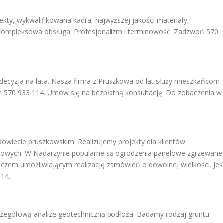
kty, wykwalifikowana kadra, najwyższej jakości materiały,
 kompleksowa obsługa. Profesjonalizm i terminowość. Zadzwoń 570
 decyzja na lata. Nasza firma z Pruszkowa od lat służy mieszkańcom
570 933 114. Umów się na bezpłatną konsultację. Do zobaczenia w
powiecie pruszkowskim. Realizujemy projekty dla klientów
iowych. W Nadarzynie popularne są ogrodzenia panelowe zgrzewane 
eczem umożliwiającym realizację zamówień o dowolnej wielkości. Jeśl
114.
zegółową analizę geotechniczną podłoża. Badamy rodzaj gruntu