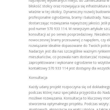
najchętniej wybieranych miejsc do zamieszkania 
bliskość stolicy oraz rozwijająca się infrastruktu
właśnie w tej okolicy. Dynamiczny rozwój budow
profesjonalne ogrodzenia, bramy i balustrady. Nas
dostarczając rozwiązania najwyższej jakości. Jeś
pod numer 570 933 114. W niniejszym artykule sz
konsultacji aż po serwis posprzedażowy. Niezależni
nowoczesnej bramy przesuwnej z napędem, czy elega
rozwiązanie idealnie dopasowane do Twoich potrze
Nadarzyn jest dla nas szczególnie ważnym rynkiem
mieszkańców, co pozwala nam dostarczać rozwiąz
zaprojektowane i wykonane ogrodzenie to wizyt
kontaktowy 570 933 114 jest dostępny dla wszyst
Konsultacja
Każdy udany projekt rozpoczyna się od dokładnego
podczas której nasz specjalista przyjeżdża do Na
możliwe rozwiązania. Konsultacja to kluczowy mo
stworzenia optymalnego projektu. Podczas wizyty
gruntowych, ekspozycję na wiatr i słońce, a także 