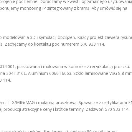
zbrojenie podziemne. Doradzamy w kwestii optymalnego usytuowani
oponujemy monitoring IP zintegrowany z bramą. Aby umówić się na
 modelowania 3D i symulacji obciążeń. Każdy projekt zawiera rysun
łową. Zachęcamy do kontaktu pod numerem 570 933 114.
SO 9001, piaskowana i malowana w komorze z recyrkulacją proszku.
wna 304 i 316L. Aluminium 6060 i 6063. Szkło laminowane VSG 8,8 mm
3 114.
ami TIG/MIG/MAG i malarnią proszkową. Spawacze z certyfikatami E
j produkcji atrakcyjne ceny i krótkie terminy. Zadzwoń 570 933 114.
acji wysokości słupków. Fundament żelbetowy 80 cm dla bram