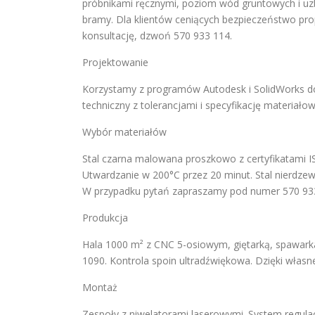
próbnikami ręcznymi, poziom wód gruntowych i u
bramy. Dla klientów ceniących bezpieczeństwo pr
konsultację, dzwoń 570 933 114.
Projektowanie
Korzystamy z programów Autodesk i SolidWorks do
techniczny z tolerancjami i specyfikację materia
Wybór materiałów
Stal czarna malowana proszkowo z certyfikatami I
Utwardzanie w 200°C przez 20 minut. Stal nierdze
W przypadku pytań zapraszamy pod numer 570 93
Produkcja
Hala 1000 m² z CNC 5-osiowym, giętarką, spawark
1090. Kontrola spoin ultradźwiękowa. Dzięki własne
Montaż
Zespoły z niwelatorami laserowymi. System regul