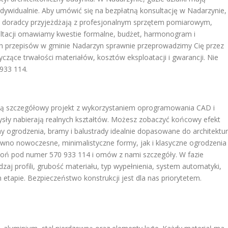
ndywidualnie. Aby umówić się na bezpłatną konsultację w Nadarzynie,
i doradcy przyjeżdżają z profesjonalnym sprzętem pomiarowym,
ultacji omawiamy kwestie formalne, budżet, harmonogram i
ych przepisów w gminie Nadarzyn sprawnie przeprowadzimy Cię przez
zące trwałości materiałów, kosztów eksploatacji i gwarancji. Nie
933 114.
orzą szczegółowy projekt z wykorzystaniem oprogramowania CAD i
sły nabierają realnych kształtów. Możesz zobaczyć końcowy efekt
y ogrodzenia, bramy i balustrady idealnie dopasowane do architektu
wno nowoczesne, minimalistyczne formy, jak i klasyczne ogrodzenia
zwoń pod numer 570 933 114 i omów z nami szczegóły. W fazie
aj profili, grubość materiału, typ wypełnienia, system automatyki,
etapie. Bezpieczeństwo konstrukcji jest dla nas priorytetem.