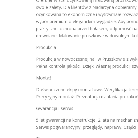
Oferujemy stal ocynkowaną malowaną proszkowo, a
swoje zalety. Dla klientów z Nadarzyna dobieramy 
ocynkowana to ekonomiczne i wytrzymałe rozwiązani
wybór premium o eleganckim wyglądzie. Aby pom
praktyczne: ochrona przed hałasem, odporność na 
drewniane. Malowanie proszkowe w dowolnym kol
Produkcja
Produkcja w nowoczesnej hali w Pruszkowie z wykorz
Pełna kontrola jakości. Dzięki własnej produkcji s
Montaż
Doświadczone ekipy montażowe. Weryfikacja tere
Precyzyjny montaż. Prezentacja działania po zak
Gwarancja i serwis
5 lat gwarancji na konstrukcje, 2 lata na mechani
Serwis pogwarancyjny, przeglądy, naprawy. Częśc