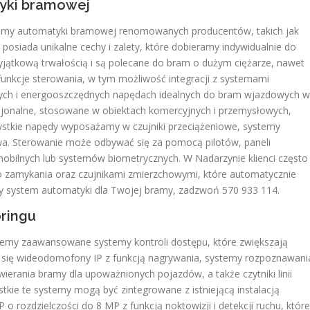
yki bramowej
temy automatyki bramowej renomowanych producentów, takich jak
osiada unikalne cechy i zalety, które dobieramy indywidualnie do
wyjątkową trwałością i są polecane do bram o dużym ciężarze, nawet
unkcje sterowania, w tym możliwość integracji z systemami
chych i energooszczędnych napędach idealnych do bram wjazdowych w
jonalne, stosowane w obiektach komercyjnych i przemysłowych,
ystkie napędy wyposażamy w czujniki przeciążeniowe, systemy
a. Sterowanie może odbywać się za pomocą pilotów, paneli
 mobilnych lub systemów biometrycznych. W Nadarzynie klienci często
o zamykania oraz czujnikami zmierzchowymi, które automatycznie
ny system automatyki dla Twojej bramy, zadzwoń 570 933 114.
oringu
emy zaawansowane systemy kontroli dostępu, które zwiększają
ą się wideodomofony IP z funkcją nagrywania, systemy rozpoznawani
ierania bramy dla upoważnionych pojazdów, a także czytniki linii
tkie te systemy mogą być zintegrowane z istniejącą instalacją
P o rozdzielczości do 8 MP z funkcją noktowizji i detekcji ruchu, które