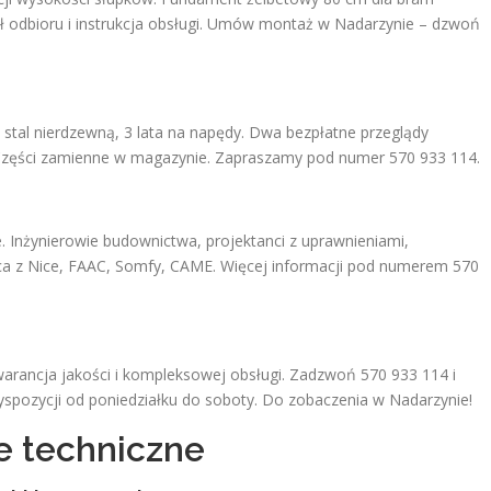
ł odbioru i instrukcja obsługi. Umów montaż w Nadarzynie – dzwoń
na stal nierdzewną, 3 lata na napędy. Dwa bezpłatne przeglądy
. Części zamienne w magazynie. Zapraszamy pod numer 570 933 114.
. Inżynierowie budownictwa, projektanci z uprawnieniami,
aca z Nice, FAAC, Somfy, CAME. Więcej informacji pod numerem 570
warancja jakości i kompleksowej obsługi. Zadzwoń 570 933 114 i
yspozycji od poniedziałku do soboty. Do zobaczenia w Nadarzynie!
e techniczne