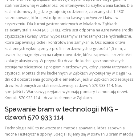
stali nierdzewnej w zależności od intensywności użytkowania kuchni. Dla
kuchni domowych, gdzie gotuje się codziennie, zalecamy stal 1.4301
szczotkowaną, która jest odporna na kwasy spożywcze i łatwa w
czyszczeniu. Dla kuchni gastronomicznych w lokalach w Ząbkach
zalecamy stal 1.4404 (AISI 316L), która jest odporna na agresywne środki
czyszczące i kwasy. Drzwi wyposażamy w samozamykacze hydrauliczne,
które zapewniają ciche i kontrolowane zamykanie. Ościeżnice drzwi
kuchennych wykonujemy z profili nierdzewnych o grubości 1,5 mm, z
uszczelką magnetyczną na całym obwodzie, która zapewnia szczelność i
izolację akustyczną. W przypadku drzwi do kuchni gastronomicznych
stosujemy ościeżnice z progiem nierdzewnym, który ułatwia utrzymanie
czystości. Montaż drzwi kuchennych w Ząbkach wykonujemy w ciągu 1-2
dni od dostarczenia gotowych elementów. Jeśli w Ząbkach potrzebujesz
drzwi kuchennych ze stali nierdzewnej, zadzwoń 570 933 114. Nasi
specjaliści z Warszawy przyjadą, wykonają pomiary i zamontują drzwi.
Kontakt 570 933 114 – drzwi kuchenne w Ząbkach.
Spawanie bram w technologii MIG –
dzwoń 570 933 114
Technologia MIG to nowoczesna metoda spawania, która zapewnia
mocne i estetyczne spoiny. Specjalizujemy się w spawaniu bram metodą