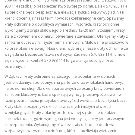
Spawanie krat ochronnych wymaga precyzji i solidności. Zadzwoń 570
933 114 i zadbaj o bezpieczeństwo swojego domu. Dzięki 570 933 114
Twoje okna będą bezpieczne, a elewacja zyska ciekawy wygląd. Nasi
klienci doceniają naszą terminowość i konkurencyjne ceny. Spawamy
kraty ochronne o dowolnych wymiarach i wzorach. Kraty ochronne
wykonujemy z pręta stalowego o średnicy 12-20 mm. Stosujemy kraty
stałe z kotwieniem do muru i otwierane z zawiasami. Oferujemy kraty z
zamkami kluczowymi i systemem alarmowym. Malowanie proszkowo w
kolorze okien i elewacji. Nasi klienci wybierają nasze kraty ochronne ze
względu na bezpieczeństwo i estetykę. Zadzwoń 570 933 114 i umów
się na wycenę. Kontakt 570 933 114 to gwarancja solidnych krat
ochronnych.
W Ząbkach kraty ochronne są szczególnie popularne w domach
jednorodzinnych położonych na parterze oraz w lokalach handlowych
na poziomie ulicy. Dla okien parterowych zalecamy kraty otwierane z
zamkiem kluczowym, które spełniają wymogi przeciwpożarowe – w
razie pożaru można je szybko otworzyć od wewnątrz bez użycia klucza.
Kraty stałe stosujemy w oknach piwnicznych i małych otworach
wentylacyjnych. Kraty z blachy perforowanej są idealne do okien
łazienek i toalet, gdzie wymagana jest wentylacja przy jednoczesnym
zabezpieczeniu. Wykonujemy również kraty ochronne do drzwi
wejściowych w systemie dzień-noc, które umożliwiają wietrzenie