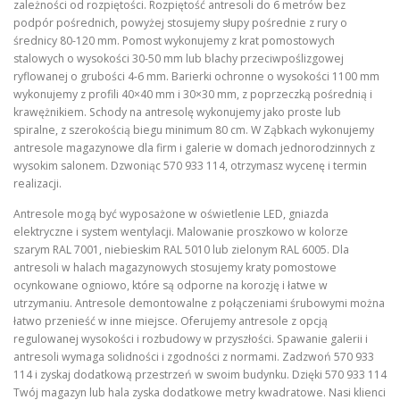
zależności od rozpiętości. Rozpiętość antresoli do 6 metrów bez
podpór pośrednich, powyżej stosujemy słupy pośrednie z rury o
średnicy 80-120 mm. Pomost wykonujemy z krat pomostowych
stalowych o wysokości 30-50 mm lub blachy przeciwpoślizgowej
ryflowanej o grubości 4-6 mm. Barierki ochronne o wysokości 1100 mm
wykonujemy z profili 40×40 mm i 30×30 mm, z poprzeczką pośrednią i
krawężnikiem. Schody na antresolę wykonujemy jako proste lub
spiralne, z szerokością biegu minimum 80 cm. W Ząbkach wykonujemy
antresole magazynowe dla firm i galerie w domach jednorodzinnych z
wysokim salonem. Dzwoniąc 570 933 114, otrzymasz wycenę i termin
realizacji.
Antresole mogą być wyposażone w oświetlenie LED, gniazda
elektryczne i system wentylacji. Malowanie proszkowo w kolorze
szarym RAL 7001, niebieskim RAL 5010 lub zielonym RAL 6005. Dla
antresoli w halach magazynowych stosujemy kraty pomostowe
ocynkowane ogniowo, które są odporne na korozję i łatwe w
utrzymaniu. Antresole demontowalne z połączeniami śrubowymi można
łatwo przenieść w inne miejsce. Oferujemy antresole z opcją
regulowanej wysokości i rozbudowy w przyszłości. Spawanie galerii i
antresoli wymaga solidności i zgodności z normami. Zadzwoń 570 933
114 i zyskaj dodatkową przestrzeń w swoim budynku. Dzięki 570 933 114
Twój magazyn lub hala zyska dodatkowe metry kwadratowe. Nasi klienci