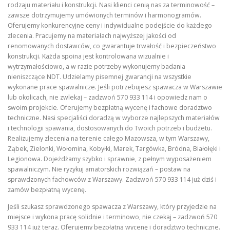
rodzaju materiału i konstrukcji. Nasi klienci cenią nas za terminowość –
zawsze dotrzymujemy umówionych terminów i harmonogramów.
Oferujemy konkurencyjne ceny i indywidualne podejście do każdego
zlecenia. Pracujemy na materiałach najwyższej jakości od
renomowanych dostawców, co gwarantuje trwałość i bezpieczeństwo
konstrukcji. Każda spoina jest kontrolowana wizualnie i
wytrzymałościowo, a w razie potrzeby wykonujemy badania
nieniszczące NDT. Udzielamy pisemnej gwarancji na wszystkie
wykonane prace spawalnicze. Jeśli potrzebujesz spawacza w Warszawie
lub okolicach, nie zwlekaj – zadzwoń 570 933 114 i opowiedz nam o
swoim projekcie. Oferujemy bezpłatną wycenę i fachowe doradztwo
techniczne. Nasi specjaliści doradzą w wyborze najlepszych materiałów
i technologii spawania, dostosowanych do Twoich potrzeb i budżetu.
Realizujemy zlecenia na terenie całego Mazowsza, w tym Warszawy,
Ząbek, Zielonki, Wołomina, Kobyłki, Marek, Targówka, Bródna, Białołęki i
Legionowa. Dojeżdżamy szybko i sprawnie, z pełnym wyposażeniem
spawalniczym. Nie ryzykuj amatorskich rozwiązań – postaw na
sprawdzonych fachowców z Warszawy. Zadzwoń 570 933 114 już dziś i
zamów bezpłatną wycenę.
Jeśli szukasz sprawdzonego spawacza z Warszawy, który przyjedzie na
miejsce i wykona pracę solidnie i terminowo, nie czekaj – zadzwoń 570
933 114 już teraz. Oferujemy bezpłatną wycenę i doradztwo techniczne.