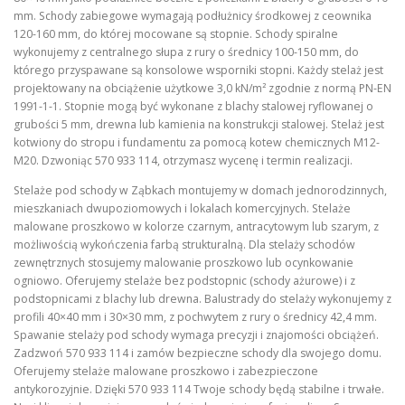
mm. Schody zabiegowe wymagają podłużnicy środkowej z ceownika
120-160 mm, do której mocowane są stopnie. Schody spiralne
wykonujemy z centralnego słupa z rury o średnicy 100-150 mm, do
którego przyspawane są konsolowe wsporniki stopni. Każdy stelaż jest
projektowany na obciążenie użytkowe 3,0 kN/m² zgodnie z normą PN-EN
1991-1-1. Stopnie mogą być wykonane z blachy stalowej ryflowanej o
grubości 5 mm, drewna lub kamienia na konstrukcji stalowej. Stelaż jest
kotwiony do stropu i fundamentu za pomocą kotew chemicznych M12-
M20. Dzwoniąc 570 933 114, otrzymasz wycenę i termin realizacji.
Stelaże pod schody w Ząbkach montujemy w domach jednorodzinnych,
mieszkaniach dwupoziomowych i lokalach komercyjnych. Stelaże
malowane proszkowo w kolorze czarnym, antracytowym lub szarym, z
możliwością wykończenia farbą strukturalną. Dla stelaży schodów
zewnętrznych stosujemy malowanie proszkowo lub ocynkowanie
ogniowo. Oferujemy stelaże bez podstopnic (schody ażurowe) i z
podstopnicami z blachy lub drewna. Balustrady do stelaży wykonujemy z
profili 40×40 mm i 30×30 mm, z pochwytem z rury o średnicy 42,4 mm.
Spawanie stelaży pod schody wymaga precyzji i znajomości obciążeń.
Zadzwoń 570 933 114 i zamów bezpieczne schody dla swojego domu.
Oferujemy stelaże malowane proszkowo i zabezpieczone
antykorozyjnie. Dzięki 570 933 114 Twoje schody będą stabilne i trwałe.