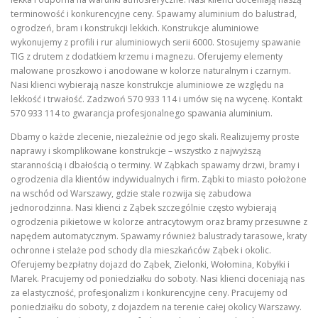
terminowość i konkurencyjne ceny. Spawamy aluminium do balustrad,
ogrodzeń, bram i konstrukcji lekkich. Konstrukcje aluminiowe
wykonujemy z profili i rur aluminiowych serii 6000. Stosujemy spawanie
TIG z drutem z dodatkiem krzemu i magnezu. Oferujemy elementy
malowane proszkowo i anodowane w kolorze naturalnym i czarnym.
Nasi klienci wybierają nasze konstrukcje aluminiowe ze względu na
lekkość i trwałość. Zadzwoń 570 933 114 i umów się na wycenę. Kontakt
570 933 114 to gwarancja profesjonalnego spawania aluminium.
Dbamy o każde zlecenie, niezależnie od jego skali. Realizujemy proste
naprawy i skomplikowane konstrukcje – wszystko z najwyższą
starannością i dbałością o terminy. W Ząbkach spawamy drzwi, bramy i
ogrodzenia dla klientów indywidualnych i firm. Ząbki to miasto położone
na wschód od Warszawy, gdzie stale rozwija się zabudowa
jednorodzinna. Nasi klienci z Ząbek szczególnie często wybierają
ogrodzenia pikietowe w kolorze antracytowym oraz bramy przesuwne z
napędem automatycznym. Spawamy również balustrady tarasowe, kraty
ochronne i stelaże pod schody dla mieszkańców Ząbek i okolic.
Oferujemy bezpłatny dojazd do Ząbek, Zielonki, Wołomina, Kobyłki i
Marek. Pracujemy od poniedziałku do soboty. Nasi klienci doceniają nas
za elastyczność, profesjonalizm i konkurencyjne ceny. Pracujemy od
poniedziałku do soboty, z dojazdem na terenie całej okolicy Warszawy.