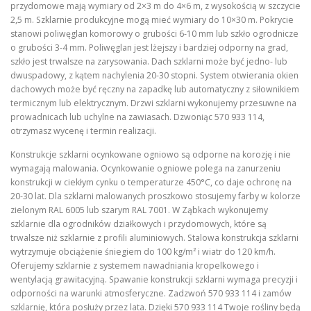
przydomowe mają wymiary od 2×3 m do 4×6 m, z wysokością w szczycie
2,5 m. Szklarnie produkcyjne mogą mieć wymiary do 10×30 m. Pokrycie
stanowi poliwęglan komorowy o grubości 6-10 mm lub szkło ogrodnicze
o grubości 3-4 mm. Poliwęglan jest lżejszy i bardziej odporny na grad,
szkło jest trwalsze na zarysowania. Dach szklarni może być jedno- lub
dwuspadowy, z kątem nachylenia 20-30 stopni. System otwierania okien
dachowych może być ręczny na zapadkę lub automatyczny z siłownikiem
termicznym lub elektrycznym. Drzwi szklarni wykonujemy przesuwne na
prowadnicach lub uchylne na zawiasach. Dzwoniąc 570 933 114,
otrzymasz wycenę i termin realizacji.
Konstrukcje szklarni ocynkowane ogniowo są odporne na korozję i nie
wymagają malowania. Ocynkowanie ogniowe polega na zanurzeniu
konstrukcji w ciekłym cynku o temperaturze 450°C, co daje ochronę na
20-30 lat. Dla szklarni malowanych proszkowo stosujemy farby w kolorze
zielonym RAL 6005 lub szarym RAL 7001. W Ząbkach wykonujemy
szklarnie dla ogrodników działkowych i przydomowych, które są
trwalsze niż szklarnie z profili aluminiowych. Stalowa konstrukcja szklarni
wytrzymuje obciążenie śniegiem do 100 kg/m² i wiatr do 120 km/h.
Oferujemy szklarnie z systemem nawadniania kropelkowego i
wentylacją grawitacyjną. Spawanie konstrukcji szklarni wymaga precyzji i
odporności na warunki atmosferyczne. Zadzwoń 570 933 114 i zamów
szklarnię, która posłuży przez lata. Dzięki 570 933 114 Twoje rośliny będą