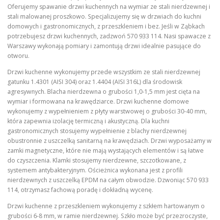
Oferujemy spawanie drzwi kuchennych na wymiar ze stali nierdzewnej i
stali malowanej proszkowo. Specjalizujemy się w drzwiach do kuchni
domowych i gastronomicznych, z przeszkleniem i bez. Jeśli w Ząbkach
potrzebujesz drzwi kuchennych, zadzwoń 570 933 114. Nasi spawacze z
Warszawy wykonają pomiary i zamontują drzwi idealnie pasujące do
otworu.
Drzwi kuchenne wykonujemy przede wszystkim ze stali nierdzewnej
gatunku 1.4301 (AISI 304) oraz 1.4404 (AISI 316L) dla środowisk
agresywnych. Blacha nierdzewna o grubości 1,0-1,5 mm jest cięta na
wymiar i formowana na krawędziarce. Drzwi kuchenne domowe
wykonujemy z wypełnieniem z płyty warstwowej o grubości 30-40 mm,
która zapewnia izolację termiczną i akustyczną. Dla kuchni
gastronomicznych stosujemy wypełnienie z blachy nierdzewnej
obustronnie z uszczelką sanitarną na krawędziach. Drzwi wyposażamy w
zamki magnetyczne, które nie mają wystających elementów i są łatwe
do czyszczenia. Klamki stosujemy nierdzewne, szczotkowane, z
systemem antybakteryjnym. Ościeżnica wykonana jest z profili
nierdzewnych z uszczelką EPDM na całym obwodzie. Dzwoniąc 570 933
114, otrzymasz fachową poradę i dokładną wycenę.
Drzwi kuchenne z przeszkleniem wykonujemy z szkłem hartowanym o
grubości 6-8 mm, w ramie nierdzewnej. Szkło może być przezroczyste,