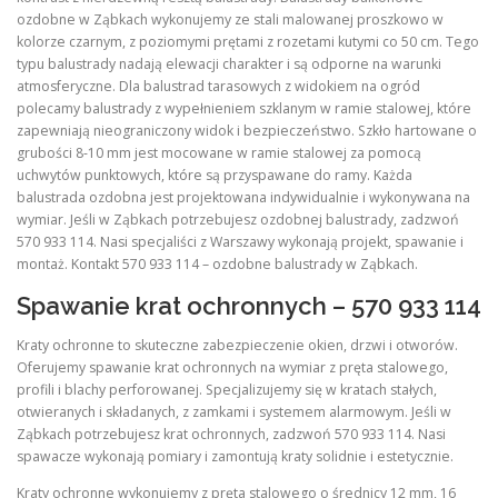
ozdobne w Ząbkach wykonujemy ze stali malowanej proszkowo w
kolorze czarnym, z poziomymi prętami z rozetami kutymi co 50 cm. Tego
typu balustrady nadają elewacji charakter i są odporne na warunki
atmosferyczne. Dla balustrad tarasowych z widokiem na ogród
polecamy balustrady z wypełnieniem szklanym w ramie stalowej, które
zapewniają nieograniczony widok i bezpieczeństwo. Szkło hartowane o
grubości 8-10 mm jest mocowane w ramie stalowej za pomocą
uchwytów punktowych, które są przyspawane do ramy. Każda
balustrada ozdobna jest projektowana indywidualnie i wykonywana na
wymiar. Jeśli w Ząbkach potrzebujesz ozdobnej balustrady, zadzwoń
570 933 114. Nasi specjaliści z Warszawy wykonają projekt, spawanie i
montaż. Kontakt 570 933 114 – ozdobne balustrady w Ząbkach.
Spawanie krat ochronnych – 570 933 114
Kraty ochronne to skuteczne zabezpieczenie okien, drzwi i otworów.
Oferujemy spawanie krat ochronnych na wymiar z pręta stalowego,
profili i blachy perforowanej. Specjalizujemy się w kratach stałych,
otwieranych i składanych, z zamkami i systemem alarmowym. Jeśli w
Ząbkach potrzebujesz krat ochronnych, zadzwoń 570 933 114. Nasi
spawacze wykonają pomiary i zamontują kraty solidnie i estetycznie.
Kraty ochronne wykonujemy z pręta stalowego o średnicy 12 mm, 16