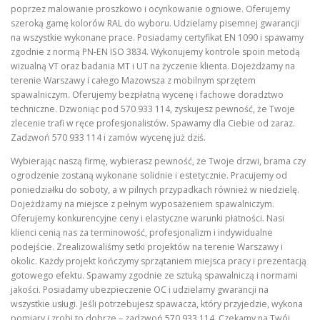
poprzez malowanie proszkowo i ocynkowanie ogniowe. Oferujemy
szeroką gamę kolorów RAL do wyboru. Udzielamy pisemnej gwarancji
na wszystkie wykonane prace. Posiadamy certyfikat EN 1090 i spawamy
zgodnie z normą PN-EN ISO 3834. Wykonujemy kontrole spoin metodą
wizualną VT oraz badania MT i UT na życzenie klienta. Dojeżdżamy na
terenie Warszawy i całego Mazowsza z mobilnym sprzętem
spawalniczym. Oferujemy bezpłatną wycenę i fachowe doradztwo
techniczne. Dzwoniąc pod 570 933 114, zyskujesz pewność, że Twoje
zlecenie trafi w ręce profesjonalistów. Spawamy dla Ciebie od zaraz.
Zadzwoń 570 933 114 i zamów wycenę już dziś.
Wybierając naszą firmę, wybierasz pewność, że Twoje drzwi, brama czy
ogrodzenie zostaną wykonane solidnie i estetycznie. Pracujemy od
poniedziałku do soboty, a w pilnych przypadkach również w niedzielę.
Dojeżdżamy na miejsce z pełnym wyposażeniem spawalniczym.
Oferujemy konkurencyjne ceny i elastyczne warunki płatności. Nasi
klienci cenią nas za terminowość, profesjonalizm i indywidualne
podejście. Zrealizowaliśmy setki projektów na terenie Warszawy i
okolic. Każdy projekt kończymy sprzątaniem miejsca pracy i prezentacją
gotowego efektu. Spawamy zgodnie ze sztuką spawalniczą i normami
jakości. Posiadamy ubezpieczenie OC i udzielamy gwarancji na
wszystkie usługi. Jeśli potrzebujesz spawacza, który przyjedzie, wykona
pomiary i zrobi to dobrze – zadzwoń 570 933 114. Czekamy na Twój