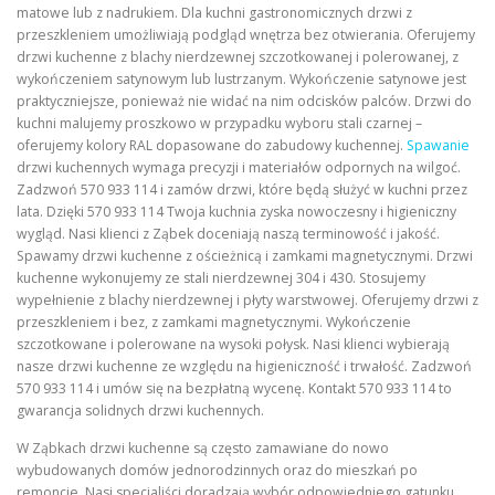
matowe lub z nadrukiem. Dla kuchni gastronomicznych drzwi z
przeszkleniem umożliwiają podgląd wnętrza bez otwierania. Oferujemy
drzwi kuchenne z blachy nierdzewnej szczotkowanej i polerowanej, z
wykończeniem satynowym lub lustrzanym. Wykończenie satynowe jest
praktyczniejsze, ponieważ nie widać na nim odcisków palców. Drzwi do
kuchni malujemy proszkowo w przypadku wyboru stali czarnej –
oferujemy kolory RAL dopasowane do zabudowy kuchennej.
Spawanie
drzwi kuchennych wymaga precyzji i materiałów odpornych na wilgoć.
Zadzwoń 570 933 114 i zamów drzwi, które będą służyć w kuchni przez
lata. Dzięki 570 933 114 Twoja kuchnia zyska nowoczesny i higieniczny
wygląd. Nasi klienci z Ząbek doceniają naszą terminowość i jakość.
Spawamy drzwi kuchenne z ościeżnicą i zamkami magnetycznymi. Drzwi
kuchenne wykonujemy ze stali nierdzewnej 304 i 430. Stosujemy
wypełnienie z blachy nierdzewnej i płyty warstwowej. Oferujemy drzwi z
przeszkleniem i bez, z zamkami magnetycznymi. Wykończenie
szczotkowane i polerowane na wysoki połysk. Nasi klienci wybierają
nasze drzwi kuchenne ze względu na higieniczność i trwałość. Zadzwoń
570 933 114 i umów się na bezpłatną wycenę. Kontakt 570 933 114 to
gwarancja solidnych drzwi kuchennych.
W Ząbkach drzwi kuchenne są często zamawiane do nowo
wybudowanych domów jednorodzinnych oraz do mieszkań po
remoncie. Nasi specjaliści doradzają wybór odpowiedniego gatunku