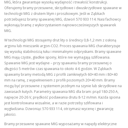
MIG, która gwarantuje wysoką wydajność i trwałość konstrukcji.
Oferujemy bramy przesuwne, skrzydłowe i dwuskrzydłowe spawane w
technologii MIG z drutem litym i proszkowym. Jeśli w Ząbkach
potrzebujesz bramy spawanej MIG, dzwoń 570 933 114. Nasi fachowcy
wykonają bramę z wykorzystaniem najnowocześniejszych spawarek
MIG.
W technologii MIG stosujemy drut lity o średnicy 0,8-1,2 mm z osłoną
argonu lub mieszanki argon-CO2. Proces spawania MIG charakteryzuje
się wysoką stabilnością łuku i minimalnymi odpryskami. Bramy spawane
MIG mają czyste, gładkie spoiny, które nie wymagają szlifowania.
Spawanie MIG jest wydajne – przy spawaniu bramy przesuwnej o
długości 5 metrów czas spawania to około 4-6 godzin. W Ząbkach
spawamy bramy metodą MIG z profili zamkniętych 60×40 mm i 80×40
mm na ramę, z wypełnieniem z profili poziomych 20×40 mm. Bramy
mogą być przesuwne z systemem jezdnym na szynie lub skrzydłowe na
zawiasach kutych. Parametry spawania MIG dla bram: prąd 180-250 A,
napięcie 20-26 V, prędkość podawania drutu 8-12 m/min. Każda spoina
jest kontrolowana wizualnie, a w razie potrzeby szlifowana i
wygładzana. Dzwoniąc 570 933 114, otrzymasz wycenę i gwarancję
jakości.
Bramy przesuwne spawane MIG wyposażamy w napędy elektryczne