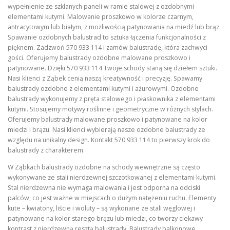
wypełnienie ze szklanych paneli w ramie stalowej z ozdobnymi
elementami kutymi. Malowanie proszkowo w kolorze czarnym,
antracytowym lub białym, z możliwością patynowania na miedź lub brąz.
Spawanie ozdobnych balustrad to sztuka łączenia funkcjonalności z
pięknem. Zadzwoń 570 933 114 i zamów balustradę, która zachwyci
gości. Oferujemy balustrady ozdobne malowane proszkowo i
patynowane. Dzięki 570 933 114 Twoje schody staną się dziełem sztuki.
Nasi klienci z Ząbek cenią naszą kreatywność i precyzję. Spawamy
balustrady ozdobne z elementami kutymi i ażurowymi. Ozdobne
balustrady wykonujemy z pręta stalowego i płaskownika z elementami
kutymi. Stosujemy motywy roślinne i geometryczne w różnych stylach.
Oferujemy balustrady malowane proszkowo i patynowane na kolor
miedzi i brązu. Nasi klienci wybierają nasze ozdobne balustrady ze
względu na unikalny design. Kontakt 570 933 114 to pierwszy krok do
balustrady z charakterem.
W Ząbkach balustrady ozdobne na schody wewnętrzne są często
wykonywane ze stali nierdzewnej szczotkowanej z elementami kutymi.
Stal nierdzewna nie wymaga malowania i jest odporna na odciski
palców, co jest ważne w miejscach o dużym natężeniu ruchu. Elementy
kute – kwiatony, liście i woluty – są wykonane ze stali węglowej i
patynowane na kolor starego brązu lub miedzi, co tworzy ciekawy
kontrast z nierdzewną resztą balustrady. Balustrady balkonowe