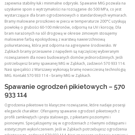
zapewnia stabilny łuk i minimalne odpryski. Spawanie MIG pozwala na
uzyskanie spoin o wytrzymałości na rozciąganie do 500 MPa, co jest
wystarczające dla bram ogrodzeniowych o standardowych wymiarach.
Bramy malowane proszkowo w piecu w temperaturze 200°C uzyskują
powłokę o grubości 60-100 mikronów, odporną na UV i korozję. Dla
bram narażonych na sól drogową w okresie zimowym stosujemy
malowanie farbą epoksydową z warstwą nawierzchniową
poliuretanową, która jest odporna na agresywne środowisko. W
Ząbkach bramy przesuwne z napędem są najczęściej wybieranym
rozwiązaniem dla nowo budowanych domów jednorodzinnych. Jeśli
potrzebujesz bramy spawanej MIG w Ząbkach, zadzwoń 570 933 114.
Nasi specjaliści z Warszawy wykonają bramę nowoczesną technologią
MIG. Kontakt 570 933 114 – bramy MIG w Ząbkach.
Spawanie ogrodzeń pikietowych – 570
933 114
Ogrodzenia pikietowe to klasyczne rozwiązanie, które nadaje posesji
elegancki charakter. Oferujemy spawanie ogrodzeń pikietowych z
profili zamkniętych i pręta stalowego, z pikietami poziomymi i
pionowymi. Specjalizujemy się w ogrodzeniach z równymi odstępami i
estetycznym wykończeniem. Jeśli w Ząbkach potrzebujesz ogrodzenia