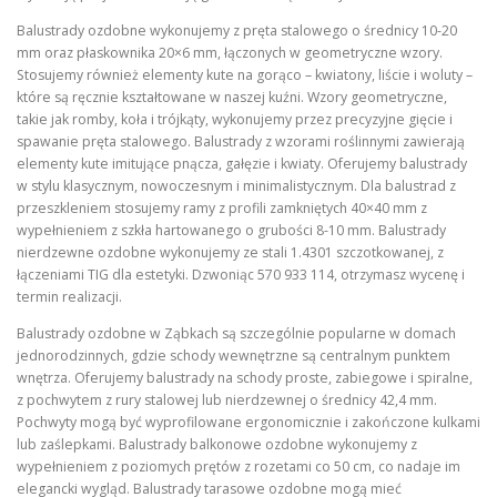
Balustrady ozdobne wykonujemy z pręta stalowego o średnicy 10-20
mm oraz płaskownika 20×6 mm, łączonych w geometryczne wzory.
Stosujemy również elementy kute na gorąco – kwiatony, liście i woluty –
które są ręcznie kształtowane w naszej kuźni. Wzory geometryczne,
takie jak romby, koła i trójkąty, wykonujemy przez precyzyjne gięcie i
spawanie pręta stalowego. Balustrady z wzorami roślinnymi zawierają
elementy kute imitujące pnącza, gałęzie i kwiaty. Oferujemy balustrady
w stylu klasycznym, nowoczesnym i minimalistycznym. Dla balustrad z
przeszkleniem stosujemy ramy z profili zamkniętych 40×40 mm z
wypełnieniem z szkła hartowanego o grubości 8-10 mm. Balustrady
nierdzewne ozdobne wykonujemy ze stali 1.4301 szczotkowanej, z
łączeniami TIG dla estetyki. Dzwoniąc 570 933 114, otrzymasz wycenę i
termin realizacji.
Balustrady ozdobne w Ząbkach są szczególnie popularne w domach
jednorodzinnych, gdzie schody wewnętrzne są centralnym punktem
wnętrza. Oferujemy balustrady na schody proste, zabiegowe i spiralne,
z pochwytem z rury stalowej lub nierdzewnej o średnicy 42,4 mm.
Pochwyty mogą być wyprofilowane ergonomicznie i zakończone kulkami
lub zaślepkami. Balustrady balkonowe ozdobne wykonujemy z
wypełnieniem z poziomych prętów z rozetami co 50 cm, co nadaje im
elegancki wygląd. Balustrady tarasowe ozdobne mogą mieć