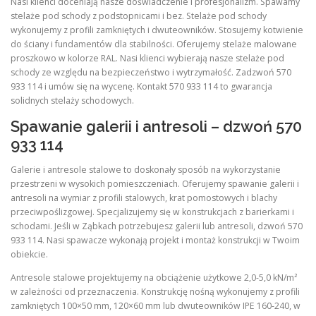
Nasi klienci doceniają nasze doświadczenie i profesjonalizm. Spawamy
stelaże pod schody z podstopnicami i bez. Stelaże pod schody
wykonujemy z profili zamkniętych i dwuteowników. Stosujemy kotwienie
do ściany i fundamentów dla stabilności. Oferujemy stelaże malowane
proszkowo w kolorze RAL. Nasi klienci wybierają nasze stelaże pod
schody ze względu na bezpieczeństwo i wytrzymałość. Zadzwoń 570
933 114 i umów się na wycenę. Kontakt 570 933 114 to gwarancja
solidnych stelaży schodowych.
Spawanie galerii i antresoli – dzwoń 570
933 114
Galerie i antresole stalowe to doskonały sposób na wykorzystanie
przestrzeni w wysokich pomieszczeniach. Oferujemy spawanie galerii i
antresoli na wymiar z profili stalowych, krat pomostowych i blachy
przeciwpoślizgowej. Specjalizujemy się w konstrukcjach z barierkami i
schodami. Jeśli w Ząbkach potrzebujesz galerii lub antresoli, dzwoń 570
933 114. Nasi spawacze wykonają projekt i montaż konstrukcji w Twoim
obiekcie.
Antresole stalowe projektujemy na obciążenie użytkowe 2,0-5,0 kN/m²
w zależności od przeznaczenia. Konstrukcję nośną wykonujemy z profili
zamkniętych 100×50 mm, 120×60 mm lub dwuteowników IPE 160-240, w