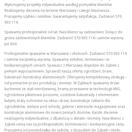
Wykonujemy projekty indywidualne według pomysłów klientów.
Realizujemy zlecenia na terenie Warszawy i całego Mazowsza.
Pracujemy szybko i solidnie. Gwarantujemy satysfakcję. Zadzwoń 570
933 114.
Spawamy profesjonalnie od lat. Nasi klienci są zadowoleni. Dołącz do
grona zadowolonych klientów. Zadzwoń 570 933 114 i zamów wycenę
już dziś.
Profesjonalne spawanie w Warszawie i okolicach. Zadzwoń 570 933 114
i zamów bezpłatną wycenę. Spawamy solidnie, terminowo i w
konkurencyjnych cenach. Spawacz z Warszawy dojedzie do Ząbek z
pełnym wyposażeniem. Sprawdź naszą ofertę ogrodzeń, bram,
balustrad i konstrukcji aluminiowych. Oferujemy kompleksową obsługę –
od pomiarów przez produkcję i montaż. W Ząbkach spawamy drzwi
kuchenne ze stali nierdzewnej, bramy przesuwne w technologii MIG,
ogrodzenia pikietowe poziome, ozdobne balustrady z elementami
kutymi, kraty ochronne na okna i drzwi, konstrukcje szklarni dla
ogrodników, stelaże pod schody, galerie i antresole magazynowe oraz
konstrukcje aluminiowe do nowoczesnych domów. Każde zlecenie
realizujemy indywidualnie, z dbałością o detale i terminy. Nasi klienci z
Ząbek cenią nas za profesjonalizm, terminowość i konkurencyjne ceny.
Pracujemy od poniedziałku do soboty, z dojazdem do Ząbek i okolic.