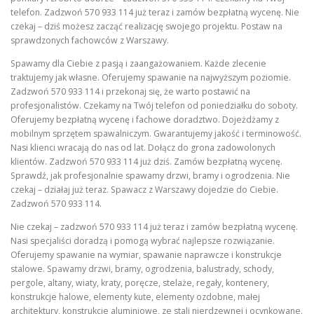
telefon. Zadzwoń 570 933 114 już teraz i zamów bezpłatną wycenę. Nie
czekaj – dziś możesz zacząć realizację swojego projektu. Postaw na
sprawdzonych fachowców z Warszawy.
Spawamy dla Ciebie z pasją i zaangażowaniem. Każde zlecenie
traktujemy jak własne. Oferujemy spawanie na najwyższym poziomie.
Zadzwoń 570 933 114 i przekonaj się, że warto postawić na
profesjonalistów. Czekamy na Twój telefon od poniedziałku do soboty.
Oferujemy bezpłatną wycenę i fachowe doradztwo. Dojeżdżamy z
mobilnym sprzętem spawalniczym. Gwarantujemy jakość i terminowość.
Nasi klienci wracają do nas od lat. Dołącz do grona zadowolonych
klientów. Zadzwoń 570 933 114 już dziś. Zamów bezpłatną wycenę.
Sprawdź, jak profesjonalnie spawamy drzwi, bramy i ogrodzenia. Nie
czekaj – działaj już teraz. Spawacz z Warszawy dojedzie do Ciebie.
Zadzwoń 570 933 114.
Nie czekaj – zadzwoń 570 933 114 już teraz i zamów bezpłatną wycenę.
Nasi specjaliści doradzą i pomogą wybrać najlepsze rozwiązanie.
Oferujemy spawanie na wymiar, spawanie naprawcze i konstrukcje
stalowe. Spawamy drzwi, bramy, ogrodzenia, balustrady, schody,
pergole, altany, wiaty, kraty, poręcze, stelaże, regały, kontenery,
konstrukcje halowe, elementy kute, elementy ozdobne, małej
architektury, konstrukcje aluminiowe, ze stali nierdzewnej i ocynkowane.