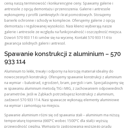
cenią naszą terminowość i konkurencyjne ceny. Spawamy galerie i
antresole z opcją demontażu i przenoszenia. Galerie i antresole
wykonujemy z profili zamkniętych i krat pomostowych. Stosujemy
barierki ochronne i schody w komplecie. Oferujemy galerie z opcją
demontażu i regulowanej wysokości. Nasi klienci wybierają nasze
galerie i antresole ze względu na funkcjonalność i oszczędność miejsca.
Dzwoń 570 933 114 i umów się na wycenę. Kontakt 570 933 114 to
gwarancja solidnych galerii i antresol.
Spawanie konstrukcji z aluminium – 570
933 114
Aluminium to lekki, trwały i odporny na korozję materiał idealny do
nowoczesnych konstrukcji. Oferujemy spawanie konstrukcji z aluminium
na wymiar – balustrad, ogrodzeń, bram, pergoli i ram. Specjalizujemy się
w spawaniu aluminium metodą TIG i MIG, z zachowaniem odpowiednich
parametrów. Jeśli w Ząbkach potrzebujesz konstrukcji z aluminium,
zadzwoń 570 933 114. Nasi spawacze wykonają elementy aluminiowe
na wymiar i zamontują na miejscu.
Spawanie aluminium różni się od spawania stali – aluminium ma niższą
temperaturę topnienia (660°C wobec 1500°C dla stali) i wyższą
przewodność cieplną. Wymaga to zastosowania wyższego prądu