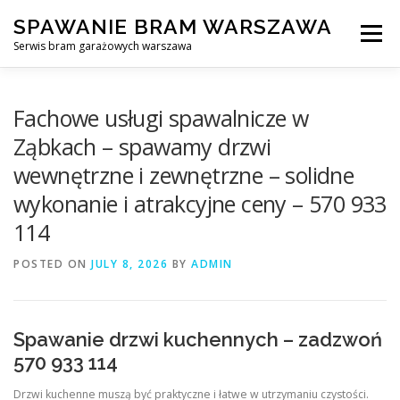
Skip
SPAWANIE BRAM WARSZAWA
to
Menu
content
Serwis bram garażowych warszawa
SPAWANIE BRAM GARAŻOWYCH I OGRODZEŃ WARSZAWA
Fachowe usługi spawalnicze w
Ząbkach – spawamy drzwi
wewnętrzne i zewnętrzne – solidne
AWARYJNE OTWIERANIE BRAM
BLOG
KONTAKT
wykonanie i atrakcyjne ceny – 570 933
114
POSTED ON
JULY 8, 2026
BY
ADMIN
Spawanie drzwi kuchennych – zadzwoń
570 933 114
Drzwi kuchenne muszą być praktyczne i łatwe w utrzymaniu czystości.