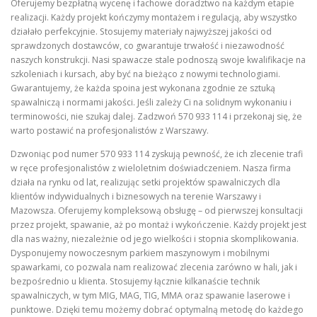
Oferujemy bezpłatną wycenę i fachowe doradztwo na każdym etapie
realizacji. Każdy projekt kończymy montażem i regulacją, aby wszystko
działało perfekcyjnie. Stosujemy materiały najwyższej jakości od
sprawdzonych dostawców, co gwarantuje trwałość i niezawodność
naszych konstrukcji. Nasi spawacze stale podnoszą swoje kwalifikacje na
szkoleniach i kursach, aby być na bieżąco z nowymi technologiami.
Gwarantujemy, że każda spoina jest wykonana zgodnie ze sztuką
spawalniczą i normami jakości. Jeśli zależy Ci na solidnym wykonaniu i
terminowości, nie szukaj dalej. Zadzwoń 570 933 114 i przekonaj się, że
warto postawić na profesjonalistów z Warszawy.
Dzwoniąc pod numer 570 933 114 zyskują pewność, że ich zlecenie trafi
w ręce profesjonalistów z wieloletnim doświadczeniem. Nasza firma
działa na rynku od lat, realizując setki projektów spawalniczych dla
klientów indywidualnych i biznesowych na terenie Warszawy i
Mazowsza. Oferujemy kompleksową obsługę – od pierwszej konsultacji
przez projekt, spawanie, aż po montaż i wykończenie. Każdy projekt jest
dla nas ważny, niezależnie od jego wielkości i stopnia skomplikowania.
Dysponujemy nowoczesnym parkiem maszynowym i mobilnymi
spawarkami, co pozwala nam realizować zlecenia zarówno w hali, jak i
bezpośrednio u klienta. Stosujemy łącznie kilkanaście technik
spawalniczych, w tym MIG, MAG, TIG, MMA oraz spawanie laserowe i
punktowe. Dzięki temu możemy dobrać optymalną metodę do każdego