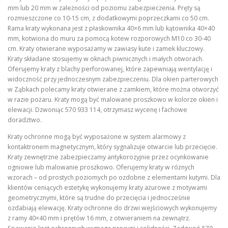
mm lub 20 mm w zależności od poziomu zabezpieczenia. Pręty są
rozmieszczone co 10-15 cm, z dodatkowymi poprzeczkami co 50 cm.
Rama kraty wykonana jest z płaskownika 40×6 mm lub kątownika 40×40
mm, kotwiona do muru za pomocą kotew rozporowych M10 co 30-40
cm. Kraty otwierane wyposażamy w zawiasy kute i zamek kluczowy.
Kraty składane stosujemy w oknach piwnicznych i małych otworach.
Oferujemy kraty z blachy perforowanej, które zapewniają wentylację i
widoczność przy jednoczesnym zabezpieczeniu. Dla okien parterowych
w Ząbkach polecamy kraty otwierane z zamkiem, które można otworzyć
w razie pożaru. Kraty mogą być malowane proszkowo w kolorze okien i
elewacji. Dzwoniąc 570 933 114, otrzymasz wycenę i fachowe
doradztwo.
Kraty ochronne mogą być wyposażone w system alarmowy z
kontaktronem magnetycznym, który sygnalizuje otwarcie lub przecięcie.
Kraty zewnętrzne zabezpieczamy antykorozyjnie przez ocynkowanie
ogniowe lub malowanie proszkowo. Oferujemy kraty w różnych
wzorach – od prostych poziomych po ozdobne z elementami kutymi. Dla
klientów ceniących estetykę wykonujemy kraty ażurowe z motywami
geometrycznymi, które są trudne do przecięcia i jednocześnie
ozdabiają elewację. Kraty ochronne do drzwi wejściowych wykonujemy
z ramy 40×40 mm i prętów 16 mm, z otwieraniem na zewnątrz.