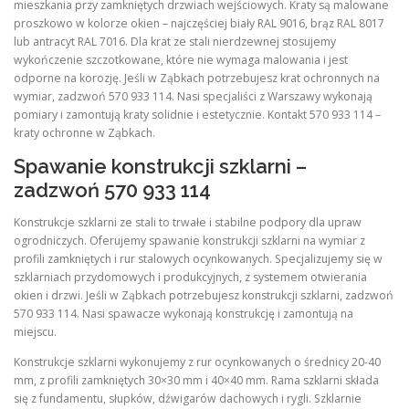
mieszkania przy zamkniętych drzwiach wejściowych. Kraty są malowane
proszkowo w kolorze okien – najczęściej biały RAL 9016, brąz RAL 8017
lub antracyt RAL 7016. Dla krat ze stali nierdzewnej stosujemy
wykończenie szczotkowane, które nie wymaga malowania i jest
odporne na korozję. Jeśli w Ząbkach potrzebujesz krat ochronnych na
wymiar, zadzwoń 570 933 114. Nasi specjaliści z Warszawy wykonają
pomiary i zamontują kraty solidnie i estetycznie. Kontakt 570 933 114 –
kraty ochronne w Ząbkach.
Spawanie konstrukcji szklarni –
zadzwoń 570 933 114
Konstrukcje szklarni ze stali to trwałe i stabilne podpory dla upraw
ogrodniczych. Oferujemy spawanie konstrukcji szklarni na wymiar z
profili zamkniętych i rur stalowych ocynkowanych. Specjalizujemy się w
szklarniach przydomowych i produkcyjnych, z systemem otwierania
okien i drzwi. Jeśli w Ząbkach potrzebujesz konstrukcji szklarni, zadzwoń
570 933 114. Nasi spawacze wykonają konstrukcję i zamontują na
miejscu.
Konstrukcje szklarni wykonujemy z rur ocynkowanych o średnicy 20-40
mm, z profili zamkniętych 30×30 mm i 40×40 mm. Rama szklarni składa
się z fundamentu, słupków, dźwigarów dachowych i rygli. Szklarnie