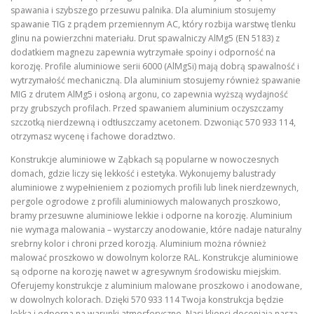
spawania i szybszego przesuwu palnika. Dla aluminium stosujemy
spawanie TIG z prądem przemiennym AC, który rozbija warstwę tlenku
glinu na powierzchni materiału. Drut spawalniczy AlMg5 (EN 5183) z
dodatkiem magnezu zapewnia wytrzymałe spoiny i odporność na
korozję. Profile aluminiowe serii 6000 (AlMgSi) mają dobrą spawalność i
wytrzymałość mechaniczną. Dla aluminium stosujemy również spawanie
MIG z drutem AlMg5 i osłoną argonu, co zapewnia wyższą wydajność
przy grubszych profilach. Przed spawaniem aluminium oczyszczamy
szczotką nierdzewną i odtłuszczamy acetonem. Dzwoniąc 570 933 114,
otrzymasz wycenę i fachowe doradztwo.
Konstrukcje aluminiowe w Ząbkach są popularne w nowoczesnych
domach, gdzie liczy się lekkość i estetyka. Wykonujemy balustrady
aluminiowe z wypełnieniem z poziomych profili lub linek nierdzewnych,
pergole ogrodowe z profili aluminiowych malowanych proszkowo,
bramy przesuwne aluminiowe lekkie i odporne na korozję. Aluminium
nie wymaga malowania – wystarczy anodowanie, które nadaje naturalny
srebrny kolor i chroni przed korozją. Aluminium można również
malować proszkowo w dowolnym kolorze RAL. Konstrukcje aluminiowe
są odporne na korozję nawet w agresywnym środowisku miejskim.
Oferujemy konstrukcje z aluminium malowane proszkowo i anodowane,
w dowolnych kolorach. Dzięki 570 933 114 Twoja konstrukcja będzie
lekka i odporna na warunki atmosferyczne. Nasi klienci doceniają naszą