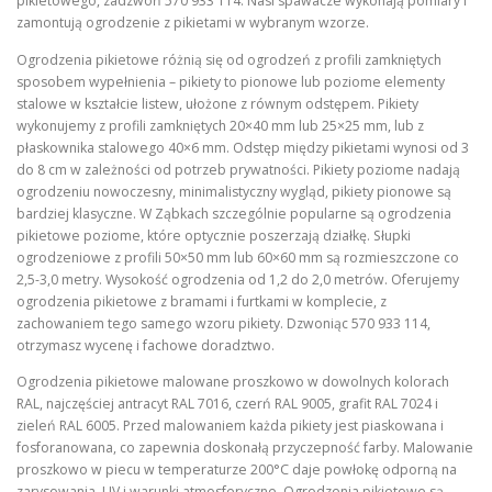
pikietowego, zadzwoń 570 933 114. Nasi spawacze wykonają pomiary i
zamontują ogrodzenie z pikietami w wybranym wzorze.
Ogrodzenia pikietowe różnią się od ogrodzeń z profili zamkniętych
sposobem wypełnienia – pikiety to pionowe lub poziome elementy
stalowe w kształcie listew, ułożone z równym odstępem. Pikiety
wykonujemy z profili zamkniętych 20×40 mm lub 25×25 mm, lub z
płaskownika stalowego 40×6 mm. Odstęp między pikietami wynosi od 3
do 8 cm w zależności od potrzeb prywatności. Pikiety poziome nadają
ogrodzeniu nowoczesny, minimalistyczny wygląd, pikiety pionowe są
bardziej klasyczne. W Ząbkach szczególnie popularne są ogrodzenia
pikietowe poziome, które optycznie poszerzają działkę. Słupki
ogrodzeniowe z profili 50×50 mm lub 60×60 mm są rozmieszczone co
2,5-3,0 metry. Wysokość ogrodzenia od 1,2 do 2,0 metrów. Oferujemy
ogrodzenia pikietowe z bramami i furtkami w komplecie, z
zachowaniem tego samego wzoru pikiety. Dzwoniąc 570 933 114,
otrzymasz wycenę i fachowe doradztwo.
Ogrodzenia pikietowe malowane proszkowo w dowolnych kolorach
RAL, najczęściej antracyt RAL 7016, czerń RAL 9005, grafit RAL 7024 i
zieleń RAL 6005. Przed malowaniem każda pikiety jest piaskowana i
fosforanowana, co zapewnia doskonałą przyczepność farby. Malowanie
proszkowo w piecu w temperaturze 200°C daje powłokę odporną na
zarysowania, UV i warunki atmosferyczne. Ogrodzenia pikietowe są