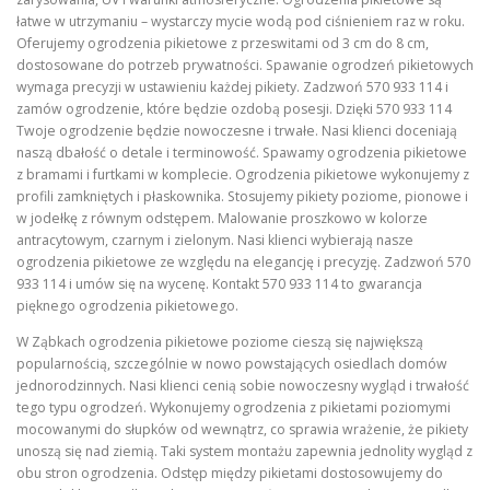
łatwe w utrzymaniu – wystarczy mycie wodą pod ciśnieniem raz w roku.
Oferujemy ogrodzenia pikietowe z przeswitami od 3 cm do 8 cm,
dostosowane do potrzeb prywatności. Spawanie ogrodzeń pikietowych
wymaga precyzji w ustawieniu każdej pikiety. Zadzwoń 570 933 114 i
zamów ogrodzenie, które będzie ozdobą posesji. Dzięki 570 933 114
Twoje ogrodzenie będzie nowoczesne i trwałe. Nasi klienci doceniają
naszą dbałość o detale i terminowość. Spawamy ogrodzenia pikietowe
z bramami i furtkami w komplecie. Ogrodzenia pikietowe wykonujemy z
profili zamkniętych i płaskownika. Stosujemy pikiety poziome, pionowe i
w jodełkę z równym odstępem. Malowanie proszkowo w kolorze
antracytowym, czarnym i zielonym. Nasi klienci wybierają nasze
ogrodzenia pikietowe ze względu na elegancję i precyzję. Zadzwoń 570
933 114 i umów się na wycenę. Kontakt 570 933 114 to gwarancja
pięknego ogrodzenia pikietowego.
W Ząbkach ogrodzenia pikietowe poziome cieszą się największą
popularnością, szczególnie w nowo powstających osiedlach domów
jednorodzinnych. Nasi klienci cenią sobie nowoczesny wygląd i trwałość
tego typu ogrodzeń. Wykonujemy ogrodzenia z pikietami poziomymi
mocowanymi do słupków od wewnątrz, co sprawia wrażenie, że pikiety
unoszą się nad ziemią. Taki system montażu zapewnia jednolity wygląd z
obu stron ogrodzenia. Odstęp między pikietami dostosowujemy do