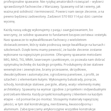
profesjonalne spawanie. Nie ryzykuj amatorskich rozwiązań – wybierz
sprawdzonych fachowców z Warszawy. Spawamy od lat i wiemy, jak
ważna jest solidność i terminowość. Powierz nam swoje zlecenie, a na
pewno będziesz zadowolony. Zadzwoń 570 933 114 już dziś i zamów
wycenę.
Każdą naszą usługę wykonujemy z pasją i zaangażowaniem, bo
wierzymy, że solidne spawanie to fundament bezpieczeństwa i estetyki.
Nasi spawacze to wykwalifikowani fachowcy z wieloletnim
doświadczeniem, którzy stale podnoszą swoje kwalifikacje na kursach i
szkoleniach. Dzięki temu mamy pewność, że każde zlecenie zostanie
wykonane na najwyższym poziomie. Oferujemy spawanie metodami
MIG, MAG, TIG, MMA, laserowym i punktowym, co pozwala nam dobrać
optymalną technikę do każdego projektu. Produkujemy drzwi stalowe
wewnętrzne i zewnętrzne, bramy przesuwne, skrzydłowe,
dwuskrzydłowe i automatyczne, ogrodzenia panelowe, z profili, ze
sztachet i z elementami kutymi. Wykonujemy balustrady, poręcze,
schody, konstrukcje stalowe, pergole, altany, wiaty i elementy małej
architektury. Spawamy na wymiar zgodnie z projektem i indywidualnymi
potrzebami klienta. Każdy projekt konsultujemy z klientem na każdym
etapie – od pomiarów po montaż. Stosujemy materiały najwyższej
jakości, w tym stal konstrukcyjną, nierdzewną, kwasoodporną i
aluminium. Zabezpieczamy antykorozyjnie wszystkie konstrukcje