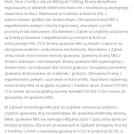
FAAC, Nice i Somfy z siłą od 400 kg do 1200 kg. Bramy skrzydłowe
wyposażamy w siłowniki elektromechaniczne z możliwością awaryjnego
otwierania na klucz. Malowanie proszkowo w kolorze RAL z
wykończeniem gładkim lub strukturalnym. Oferujemy bramy MIG z
wypełnieniem pełnym z blachy trapezowej, ażurowym z profili
poziomych lub mieszanym. Dla klientów z Ząbek szczególnie popularne
są bramy przesuwne z wypełnieniem poziomym w kolorze
antracytowym RAL 7016. Bramy spawane MIG są trwałe i odporne na
obciążenia wiatrem i uszkodzenia mechaniczne. Nasi klienci z Ząbek
cenią nasze nowoczesne metody spawania. Spawamy bramy MIG z
drutem stalowym i nierdzewnym. Bramy spawane MIG wykonujemy z
drutem litym i proszkowym dla różnych grubości. Stosujemy parametry
spawania dostosowane do materiału i grubości. Oferujemy bramy z
wypełnieniem pełnym i ażurowym w kolorze RAL. Nasi klienci wybierają
nasze bramy MIG ze względu na jakość i trwałość spoin. Dzwoń 570 933
114 i umów się na bezpłatną wycenę. Kontakt 570 933 114 to numer do
specjalisty od spawania MIG.
W Ząbkach technologia MIG jest szczególnie ceniona za szybkość i
czystość spawania. W przeciwieństwie do spawania elektrodą otuloną
MMA, spawanie MIG nie wymaga odbijania żużla i czyszczenia spoin po
każdym przejściu. Dla bram przesuwnych w Ząbkach stosujemy drut lity
o średnicy 1,0 mm z mieszanką gazową Ar+CO2 w proporcji 82:18, co