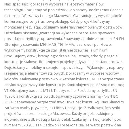
Nasi specjaliści doradzą w wyborze najlepszych materiałów i
technologii. Pracujemy od poniedziałku do soboty. Realizujemy zlecenia
na terenie Warszawy i całego Mazowsza. Gwarantujemy wysoką jakość,
konkurencyjne ceny i fachową obsługę. Każdy projekt kończymy
montażem i regulacją. Stosujemy materiały renomowanych dostawców.
Udzielamy pisemnej gwarancji na wykonane prace. Nasi spawacze
posiadają certyfikaty i uprawnienia. Spawamy zgodnie z normami PN-EN.
Oferujemy spawanie MIG, MAG, TIG, MMA, laserowe i punktowe.
Wykonujemy konstrukcje ze stali, stali nierdzewnej i aluminium.
Produkujemy drzwi, bramy, ogrodzenia, balustrady, schody, pergole i
konstrukcje stalowe. Realizujemy projekty indywidualne i standardowe.
Dojeżdżamy z mobilnym sprzętem spawalniczym. Wykonujemy naprawy
i regeneracje elementów stalowych. Doradzamy w wyborze wzorów i
kolorów. Malowanie proszkowo w każdym kolorze RAL. Zabezpieczamy
antykorozyjnie wszystkie konstrukcje. Kontrolujemy jakość spoin metodą
VT. Oferujemy badania MT i UT na życzenie. Posiadamy certyfikat EN
1090 dla konstrukcji stalowych. Spawamy zgodnie z normą PN-EN ISO
3834. Zapewniamy bezpieczeństwo i trwałość konstrukcji. Nasi klienci to
zarówno osoby prywatne, jak i firmy i instytucje. Zrealizowaliśmy setki
projektów na terenie całego Mazowsza. Każdy projekt traktujemy
indywidualnie z dbałością o każdy detal. Czekamy na Twój telefon pod
numerem 570 933 114. Zadzwoń i przekonaj się, że warto postawić na