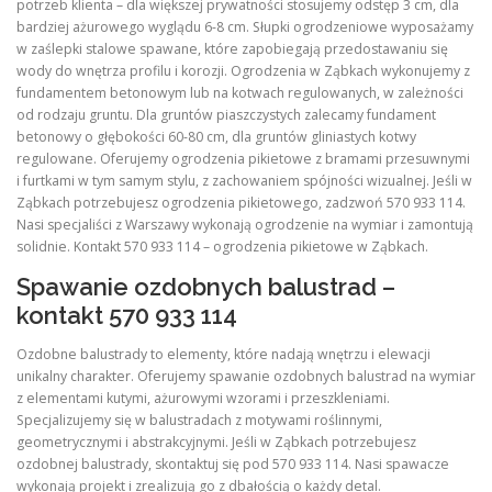
potrzeb klienta – dla większej prywatności stosujemy odstęp 3 cm, dla
bardziej ażurowego wyglądu 6-8 cm. Słupki ogrodzeniowe wyposażamy
w zaślepki stalowe spawane, które zapobiegają przedostawaniu się
wody do wnętrza profilu i korozji. Ogrodzenia w Ząbkach wykonujemy z
fundamentem betonowym lub na kotwach regulowanych, w zależności
od rodzaju gruntu. Dla gruntów piaszczystych zalecamy fundament
betonowy o głębokości 60-80 cm, dla gruntów gliniastych kotwy
regulowane. Oferujemy ogrodzenia pikietowe z bramami przesuwnymi
i furtkami w tym samym stylu, z zachowaniem spójności wizualnej. Jeśli w
Ząbkach potrzebujesz ogrodzenia pikietowego, zadzwoń 570 933 114.
Nasi specjaliści z Warszawy wykonają ogrodzenie na wymiar i zamontują
solidnie. Kontakt 570 933 114 – ogrodzenia pikietowe w Ząbkach.
Spawanie ozdobnych balustrad –
kontakt 570 933 114
Ozdobne balustrady to elementy, które nadają wnętrzu i elewacji
unikalny charakter. Oferujemy spawanie ozdobnych balustrad na wymiar
z elementami kutymi, ażurowymi wzorami i przeszkleniami.
Specjalizujemy się w balustradach z motywami roślinnymi,
geometrycznymi i abstrakcyjnymi. Jeśli w Ząbkach potrzebujesz
ozdobnej balustrady, skontaktuj się pod 570 933 114. Nasi spawacze
wykonają projekt i zrealizują go z dbałością o każdy detal.