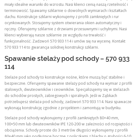
miały idealne warunki do wzrostu. Nasi klienci cenią naszą rzetelność i
terminowość. Spawamy szklarnie o dowolnych wymiarach i kształtach
dachu. Konstrukcje szklarni wykonujemy z profili zamkniętych i rur
ocynkowanych. Stosujemy system otwierania okien automatyczny i
ręczny. Oferujemy szklarnie z drzwiami przesuwnymi i uchylnymi. Nasi
klienci wybierają nasze szklarnie ze względu na trwałość i
funkcjonalność. Zadzwoń 570 933 114 i umów się na wycenę. Kontakt
570 933 114 to gwarancja solidnej konstrukcji szklarni.
Spawanie stelaży pod schody – 570 933
114
Stelaże pod schody to konstrukcje nośne, które muszą być stabilne i
bezpieczne. Oferujemy spawanie stelaży pod schody na wymiar z profili
stalowych, dwuteowników i ceowników. Specjalizujemy się w stelażach
do schodów prostych, zabiegowych i spiralnych. Jeśli w Ząbkach
potrzebujesz stelaża pod schody, zadzwoń 570 933 114. Nasi spawacze
wykonają konstrukcję zgodnie z projektem i zamontują w budynku.
Stelaże pod schody wykonujemy z profili zamkniętych 80×40 mm,
100×50 mm lub dwuteowników IPE 120-200 w zależności od rozpiętości i
obciążenia. Schody proste do 3 metrów długości wykonujemy z profili
80×40 mm jako podłużnice boczne z policzkami z blachy o grubości 6-10