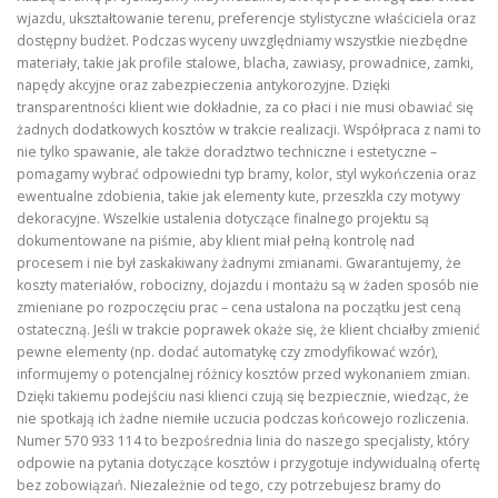
wjazdu, ukształtowanie terenu, preferencje stylistyczne właściciela oraz
dostępny budżet. Podczas wyceny uwzględniamy wszystkie niezbędne
materiały, takie jak profile stalowe, blacha, zawiasy, prowadnice, zamki,
napędy akcyjne oraz zabezpieczenia antykorozyjne. Dzięki
transparentności klient wie dokładnie, za co płaci i nie musi obawiać się
żadnych dodatkowych kosztów w trakcie realizacji. Współpraca z nami to
nie tylko spawanie, ale także doradztwo techniczne i estetyczne –
pomagamy wybrać odpowiedni typ bramy, kolor, styl wykończenia oraz
ewentualne zdobienia, takie jak elementy kute, przeszkla czy motywy
dekoracyjne. Wszelkie ustalenia dotyczące finalnego projektu są
dokumentowane na piśmie, aby klient miał pełną kontrolę nad
procesem i nie był zaskakiwany żadnymi zmianami. Gwarantujemy, że
koszty materiałów, robocizny, dojazdu i montażu są w żaden sposób nie
zmieniane po rozpoczęciu prac – cena ustalona na początku jest ceną
ostateczną. Jeśli w trakcie poprawek okaże się, że klient chciałby zmienić
pewne elementy (np. dodać automatykę czy zmodyfikować wzór),
informujemy o potencjalnej różnicy kosztów przed wykonaniem zmian.
Dzięki takiemu podejściu nasi klienci czują się bezpiecznie, wiedząc, że
nie spotkają ich żadne niemiłe uczucia podczas końcowejo rozliczenia.
Numer 570 933 114 to bezpośrednia linia do naszego specjalisty, który
odpowie na pytania dotyczące kosztów i przygotuje indywidualną ofertę
bez zobowiązań. Niezależnie od tego, czy potrzebujesz bramy do