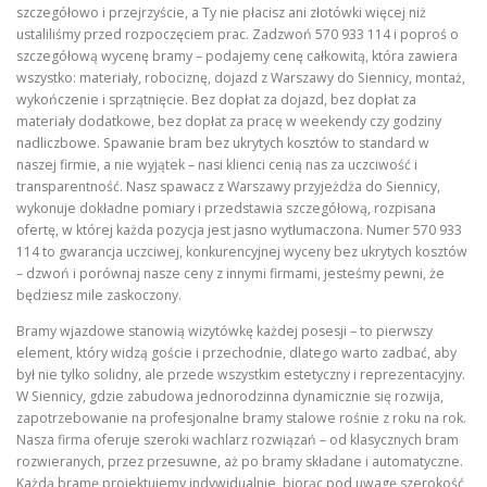
szczegółowo i przejrzyście, a Ty nie płacisz ani złotówki więcej niż
ustaliliśmy przed rozpoczęciem prac. Zadzwoń 570 933 114 i poproś o
szczegółową wycenę bramy – podajemy cenę całkowitą, która zawiera
wszystko: materiały, robociznę, dojazd z Warszawy do Siennicy, montaż,
wykończenie i sprzątnięcie. Bez dopłat za dojazd, bez dopłat za
materiały dodatkowe, bez dopłat za pracę w weekendy czy godziny
nadliczbowe. Spawanie bram bez ukrytych kosztów to standard w
naszej firmie, a nie wyjątek – nasi klienci cenią nas za uczciwość i
transparentność. Nasz spawacz z Warszawy przyjeżdża do Siennicy,
wykonuje dokładne pomiary i przedstawia szczegółową, rozpisana
ofertę, w której każda pozycja jest jasno wytłumaczona. Numer 570 933
114 to gwarancja uczciwej, konkurencyjnej wyceny bez ukrytych kosztów
– dzwoń i porównaj nasze ceny z innymi firmami, jesteśmy pewni, że
będziesz mile zaskoczony.
Bramy wjazdowe stanowią wizytówkę każdej posesji – to pierwszy
element, który widzą goście i przechodnie, dlatego warto zadbać, aby
był nie tylko solidny, ale przede wszystkim estetyczny i reprezentacyjny.
W Siennicy, gdzie zabudowa jednorodzinna dynamicznie się rozwija,
zapotrzebowanie na profesjonalne bramy stalowe rośnie z roku na rok.
Nasza firma oferuje szeroki wachlarz rozwiązań – od klasycznych bram
rozwieranych, przez przesuwne, aż po bramy składane i automatyczne.
Każdą bramę projektujemy indywidualnie, biorąc pod uwagę szerokość