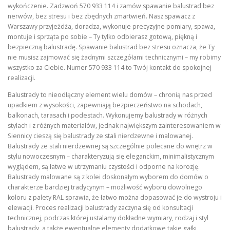
wykończenie. Zadzwoń 570 933 114 i zamów spawanie balustrad bez
nerwów, bez stresu i bez zbędnych zmartwień. Nasz spawacz z
Warszawy przyjeżdża, doradza, wykonuje precyzyjne pomiary, spawa,
montuje i sprząta po sobie – Ty tylko odbierasz gotową, piękną i
bezpieczną balustradę. Spawanie balustrad bez stresu oznacza, że Ty
nie musisz zajmować się żadnymi szczegółami technicznymi – my robimy
wszystko za Ciebie. Numer 570 933 114 to Twój kontakt do spokojnej
realizacji.
Balustrady to nieodłączny element wielu domów – chronią nas przed
upadkiem z wysokości, zapewniają bezpieczeństwo na schodach,
balkonach, tarasach i podestach. Wykonujemy balustrady w różnych
stylach i z różnych materiałów, jednak największym zainteresowaniem w
Siennicy cieszą się balustrady ze stali nierdzewne i malowanej.
Balustrady ze stali nierdzewnej są szczególnie polecane do wnętrz w
stylu nowoczesnym – charakteryzują się eleganckim, minimalistycznym
wyglądem, są łatwe w utrzymaniu czystości i odporne na korozję.
Balustrady malowane są z kolei doskonałym wyborem do domów o
charakterze bardziej tradycynym – możliwość wyboru dowolnego
koloru z palety RAL sprawia, że łatwo można dopasować je do wystroju i
elewacji. Proces realizacji balustrady zaczyna się od konsultacji
technicznej, podczas której ustalamy dokładne wymiary, rodzaj i styl
balustrady, a także ewentualne elementy dodatkowe takie gałki,