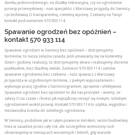
domku jednorodzinnego, na działkę rekreacyjną, czy na ogrodzenie
posesji przemysłowej – nasi specjaliści z Warszawy przyjadą do Siennicy
i przedstawią Ci transparentną, rzetelną wycenę. Czekamy na Twojś
kontakt pod numerem 570 933 114.
Spawanie ogrodzeń bez opóźnień –
kontakt 570 933 114
Spawanie ogrodzeń w Siennicy bez opóźnień – dotrzymujemy
terminów, to nasza żelazna zasada. Jeśli umawiamy się na konkretny
dzień i godzinę realizacji, to dotrzymujemy słowa i realizujemy zlecenie
punktualnie, bez zbędnej zwłoki. Zadzwoń 570 933 114 i zamów
spawanie ogrodzenia bez czekania – nasz spawacz z Warszawy
przyjeżdża w uzgodnionym terminie, z pełnym wyposażeniem i
wykonuje pracę zgodnie z harmonogramem, sprawnie i efektywnie.
Spawanie ogrodzeń bez opóźnień to dla nas priorytet – wiemy, że
zależy Ci na czasie i chcesz jak najszybciej cieszyć się nowym, solidnym
ogrodzeniem wokół posesji. Kontakt 570 933 114 to szybka, wygodna i
niezawodna ścieżka do solidnego ogrodzenia.
W Siennicy, podobnie jak w całym powiecie mińskim, sezon budowlany
trwa w zasadzie przez cały rok, ale szczególnie wzmożony ruch
obserwujemy w miesiącach wiosennych i letnich, gdy warunki