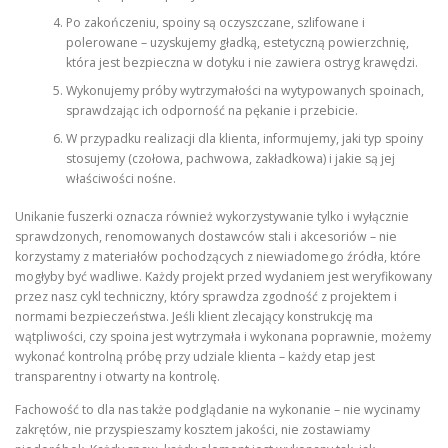
Po zakończeniu, spoiny są oczyszczane, szlifowane i
polerowane – uzyskujemy gładką, estetyczną powierzchnię,
która jest bezpieczna w dotyku i nie zawiera ostryg krawędzi.
Wykonujemy próby wytrzymałości na wytypowanych spoinach,
sprawdzając ich odporność na pękanie i przebicie.
W przypadku realizacji dla klienta, informujemy, jaki typ spoiny
stosujemy (czołowa, pachwowa, zakładkowa) i jakie są jej
właściwości nośne.
Unikanie fuszerki oznacza również wykorzystywanie tylko i wyłącznie
sprawdzonych, renomowanych dostawców stali i akcesoriów – nie
korzystamy z materiałów pochodzących z niewiadomego źródła, które
mogłyby być wadliwe. Każdy projekt przed wydaniem jest weryfikowany
przez nasz cykl techniczny, który sprawdza zgodność z projektem i
normami bezpieczeństwa. Jeśli klient zlecający konstrukcję ma
wątpliwości, czy spoina jest wytrzymała i wykonana poprawnie, możemy
wykonać kontrolną próbę przy udziale klienta – każdy etap jest
transparentny i otwarty na kontrolę.
Fachowość to dla nas także podglądanie na wykonanie – nie wycinamy
zakrętów, nie przyspieszamy kosztem jakości, nie zostawiamy