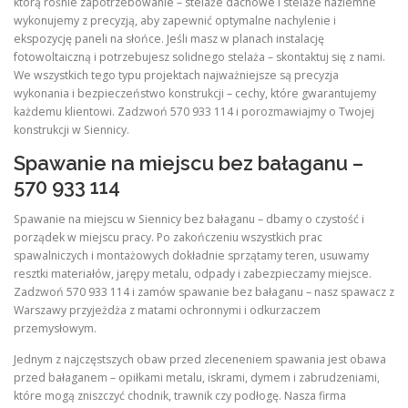
którą rośnie zapotrzebowanie – stelaże dachowe i stelaże naziemne
wykonujemy z precyzją, aby zapewnić optymalne nachylenie i
ekspozycję paneli na słońce. Jeśli masz w planach instalację
fotowoltaiczną i potrzebujesz solidnego stelaża – skontaktuj się z nami.
We wszystkich tego typu projektach najważniejsze są precyzja
wykonania i bezpieczeństwo konstrukcji – cechy, które gwarantujemy
każdemu klientowi. Zadzwoń 570 933 114 i porozmawiajmy o Twojej
konstrukcji w Siennicy.
Spawanie na miejscu bez bałaganu –
570 933 114
Spawanie na miejscu w Siennicy bez bałaganu – dbamy o czystość i
porządek w miejscu pracy. Po zakończeniu wszystkich prac
spawalniczych i montażowych dokładnie sprzątamy teren, usuwamy
resztki materiałów, jarępy metalu, odpady i zabezpieczamy miejsce.
Zadzwoń 570 933 114 i zamów spawanie bez bałaganu – nasz spawacz z
Warszawy przyjeżdża z matami ochronnymi i odkurzaczem
przemysłowym.
Jednym z najczęstszych obaw przed zleceneniem spawania jest obawa
przed bałaganem – opiłkami metalu, iskrami, dymem i zabrudzeniami,
które mogą zniszczyć chodnik, trawnik czy podłogę. Nasza firma