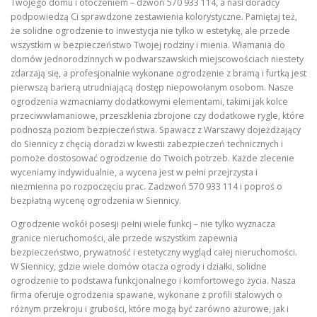
Twojego domu i otoczeniem – dzwoń 570 933 114, a nasi doradcy
podpowiedzą Ci sprawdzone zestawienia kolorystyczne. Pamiętaj też,
że solidne ogrodzenie to inwestycja nie tylko w estetykę, ale przede
wszystkim w bezpieczeństwo Twojej rodziny i mienia. Włamania do
domów jednorodzinnych w podwarszawskich miejscowościach niestety
zdarzają się, a profesjonalnie wykonane ogrodzenie z bramą i furtką jest
pierwszą barierą utrudniającą dostęp niepowołanym osobom. Nasze
ogrodzenia wzmacniamy dodatkowymi elementami, takimi jak kolce
przeciwwłamaniowe, przeszklenia zbrojone czy dodatkowe rygle, które
podnoszą poziom bezpieczeństwa. Spawacz z Warszawy dojeżdżający
do Siennicy z chęcią doradzi w kwestii zabezpieczeń technicznych i
pomoże dostosować ogrodzenie do Twoich potrzeb. Każde zlecenie
wyceniamy indywidualnie, a wycena jest w pełni przejrzysta i
niezmienna po rozpoczęciu prac. Zadzwoń 570 933 114 i poproś o
bezpłatną wycenę ogrodzenia w Siennicy.
Ogrodzenie wokół posesji pełni wiele funkcj – nie tylko wyznacza
granice nieruchomości, ale przede wszystkim zapewnia
bezpieczeństwo, prywatność i estetyczny wygląd całej nieruchomości.
W Siennicy, gdzie wiele domów otacza ogrody i działki, solidne
ogrodzenie to podstawa funkcjonalnego i komfortowego życia. Nasza
firma oferuje ogrodzenia spawane, wykonane z profili stalowych o
różnym przekroju i grubości, które mogą być zarówno ażurowe, jak i