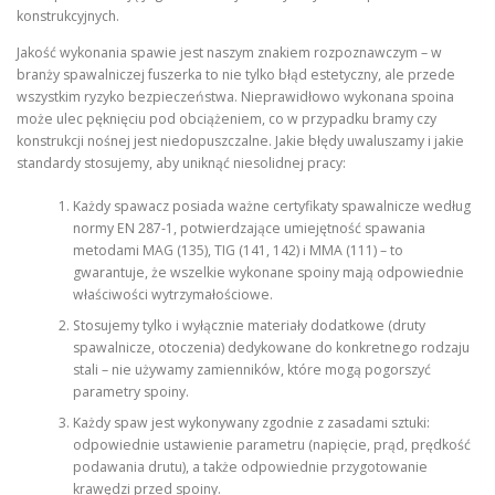
konstrukcyjnych.
Jakość wykonania spawie jest naszym znakiem rozpoznawczym – w
branży spawalniczej fuszerka to nie tylko błąd estetyczny, ale przede
wszystkim ryzyko bezpieczeństwa. Nieprawidłowo wykonana spoina
może ulec pęknięciu pod obciążeniem, co w przypadku bramy czy
konstrukcji nośnej jest niedopuszczalne. Jakie błędy uwaluszamy i jakie
standardy stosujemy, aby uniknąć niesolidnej pracy:
Każdy spawacz posiada ważne certyfikaty spawalnicze według
normy EN 287-1, potwierdzające umiejętność spawania
metodami MAG (135), TIG (141, 142) i MMA (111) – to
gwarantuje, że wszelkie wykonane spoiny mają odpowiednie
właściwości wytrzymałościowe.
Stosujemy tylko i wyłącznie materiały dodatkowe (druty
spawalnicze, otoczenia) dedykowane do konkretnego rodzaju
stali – nie używamy zamienników, które mogą pogorszyć
parametry spoiny.
Każdy spaw jest wykonywany zgodnie z zasadami sztuki:
odpowiednie ustawienie parametru (napięcie, prąd, prędkość
podawania drutu), a także odpowiednie przygotowanie
krawędzi przed spoiny.