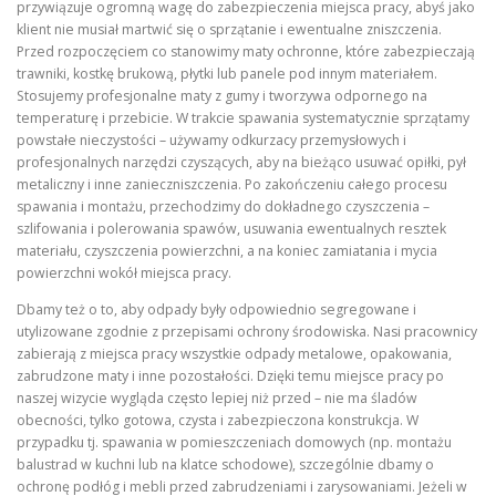
przywiązuje ogromną wagę do zabezpieczenia miejsca pracy, abyś jako
klient nie musiał martwić się o sprzątanie i ewentualne zniszczenia.
Przed rozpoczęciem co stanowimy maty ochronne, które zabezpieczają
trawniki, kostkę brukową, płytki lub panele pod innym materiałem.
Stosujemy profesjonalne maty z gumy i tworzywa odpornego na
temperaturę i przebicie. W trakcie spawania systematycznie sprzątamy
powstałe nieczystości – używamy odkurzacy przemysłowych i
profesjonalnych narzędzi czyszących, aby na bieżąco usuwać opiłki, pył
metaliczny i inne zanieczniszczenia. Po zakończeniu całego procesu
spawania i montażu, przechodzimy do dokładnego czyszczenia –
szlifowania i polerowania spawów, usuwania ewentualnych resztek
materiału, czyszczenia powierzchni, a na koniec zamiatania i mycia
powierzchni wokół miejsca pracy.
Dbamy też o to, aby odpady były odpowiednio segregowane i
utylizowane zgodnie z przepisami ochrony środowiska. Nasi pracownicy
zabierają z miejsca pracy wszystkie odpady metalowe, opakowania,
zabrudzone maty i inne pozostałości. Dzięki temu miejsce pracy po
naszej wizycie wygląda często lepiej niż przed – nie ma śladów
obecności, tylko gotowa, czysta i zabezpieczona konstrukcja. W
przypadku tj. spawania w pomieszczeniach domowych (np. montażu
balustrad w kuchni lub na klatce schodowe), szczególnie dbamy o
ochronę podłóg i mebli przed zabrudzeniami i zarysowaniami. Jeżeli w