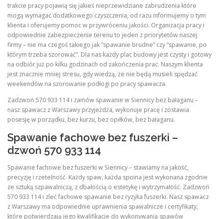
trakcie pracy pojawią się jakieś nieprzewidziane zabrudzenia które
mogą wymagać dodatkowego czyszczenia, od razu informujemy o tym
klienta i oferujemy pomoc w przywróceniu jakości. Organizacja pracy i
odpowiednie zabezpieczenie terenu to jeden z priorytetów naszej
firmy – nie ma czegoś takiego jak “spawanie brudne” czy “spawanie, po
którym trzeba szorować”. Dla nas każdy plac budowy jest czysty i gotowy
na odbiór już po kilku godzinach od zakończenia prac. Naszym klienta
jest znacznie mniej stresu, gdy wiedzą, że nie będą musieli spędzać
weekendów na szorowanie podłogi po pracy spawacza.
Zadzwoń 570 933 114 i zamów spawanie w Siennicy bez bałaganu –
nasz spawacz z Warszawy przyjeżdża, wykonuje pracę i zostawia
posesję w porządku, bez kurzu, bez opiłków, bez bałaganu.
Spawanie fachowe bez fuszerki –
dzwoń 570 933 114
Spawanie fachowe bez fuszerki w Siennicy – stawiamy na jakość,
precyzję i rzetelność. Każdy spaw, każda spoina jest wykonana zgodnie
ze sztuką szpawalniczą, z dbałością o estetykę i wytrzymałość. Zadzwoń
570 933 114 i zleć fachowe spawanie bez ryzyka fuszerki. Nasz spawacz
z Warszawy ma odpowiednie uprawnienia spawalnicze i certyfikaty,
które potwierdzają jego kwalifikacje do wykonywania spawów