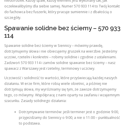
niedoróbek. Każdy spaw, każdy element jest wykonany tak, jak
oczekiwalibyśmy dla siebie samej. Numer 570 933 114 to Twój kontakt
do fachowca bez fuszerki, który pracuje sumiennie i z dbałością o
szczegóły.
Spawanie solidne bez ściemy – 570 933
114
Spawanie solidne bez ściemy w Siennicy – mówimy prawdę,
dotrzymujemy słowa i nie obiecujemy gruszek na wierzbie. Jesteśmy
uczciwi, rzetelni i konkretni – robimy solidnie i zgodnie z ustaleniami.
Zadzwoń 570 933 114 i zamów solidne spawanie bez ściemy – nasz
spawacz z Warszawy jest rzetelny, terminowy i uczciwy.
Uczciwość i solidność to wartości, które przyświecają każdej naszych
działaniu. W erze firm, które robią wiele obietnic, a później nie
dotrzymują słowa, my wyróżniamy się tym, że zawsze dotrzymujemy
tego, co mówymy. Współpracę z nami oparty na zaufaniu i wzajemnym
szacunku. Zasady solidnego działania:
Dotrzymywanie terminów: jeśli terminer jest o godzinie 9:00,
przyjeżdżamy do Siennicy o 9:00, a nie o 11:00 – punktualność
to podstawa.