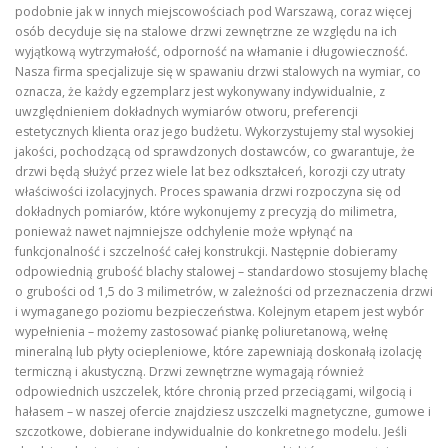
podobnie jak w innych miejscowościach pod Warszawą, coraz więcej
osób decyduje się na stalowe drzwi zewnętrzne ze względu na ich
wyjątkową wytrzymałość, odporność na włamanie i długowieczność.
Nasza firma specjalizuje się w spawaniu drzwi stalowych na wymiar, co
oznacza, że każdy egzemplarz jest wykonywany indywidualnie, z
uwzględnieniem dokładnych wymiarów otworu, preferencji
estetycznych klienta oraz jego budżetu. Wykorzystujemy stal wysokiej
jakości, pochodzącą od sprawdzonych dostawców, co gwarantuje, że
drzwi będą służyć przez wiele lat bez odkształceń, korozji czy utraty
właściwości izolacyjnych. Proces spawania drzwi rozpoczyna się od
dokładnych pomiarów, które wykonujemy z precyzją do milimetra,
ponieważ nawet najmniejsze odchylenie może wpłynąć na
funkcjonalność i szczelność całej konstrukcji. Następnie dobieramy
odpowiednią grubość blachy stalowej – standardowo stosujemy blachę
o grubości od 1,5 do 3 milimetrów, w zależności od przeznaczenia drzwi
i wymaganego poziomu bezpieczeństwa. Kolejnym etapem jest wybór
wypełnienia – możemy zastosować piankę poliuretanową, wełnę
mineralną lub płyty ociepleniowe, które zapewniają doskonałą izolację
termiczną i akustyczną. Drzwi zewnętrzne wymagają również
odpowiednich uszczelek, które chronią przed przeciągami, wilgocią i
hałasem – w naszej ofercie znajdziesz uszczelki magnetyczne, gumowe i
szczotkowe, dobierane indywidualnie do konkretnego modelu. Jeśli