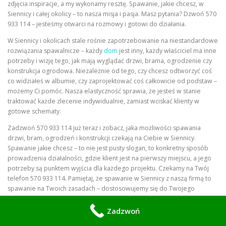
zdjęcia inspiracje, a my wykonamy resztę. Spawanie, jakie chcesz, w
Siennicy i całej okolicy – to nasza misja i pasja. Masz pytania? Dzwoń 570
933 114 – jesteśmy otwarci na rozmowy i gotowi do działania.
W Siennicy i okolicach stale rośnie zapotrzebowanie na niestandardowe
rozwiązania spawalnicze – każdy
dom
jest inny, każdy właściciel ma inne
potrzeby i wizję tego, jak mają wyglądać drzwi, brama, ogrodzenie czy
konstrukcja ogrodowa. Niezależnie od tego, czy chcesz odtworzyć coś
co widziałeś w albumie, czy zaprojektować coś całkowicie od podstaw –
możemy Ci pomóc. Nasza elastyczność sprawia, że jesteś w stanie
traktować każde zlecenie indywidualnie, zamiast wciskać klienty w
gotowe schematy.
Zadzwoń 570 933 114 już teraz i zobacz, jaka możliwości spawania
drzwi, bram, ogrodzeń i konstrukcji czekają na Ciebie w Siennicy.
Spawanie jakie chcesz – to nie jest pusty slogan, to konkretny sposób
prowadzenia działalności, gdzie klient jest na pierwszy miejscu, a jego
potrzeby są punktem wyjścia dla każdego projektu. Czekamy na Twój
telefon 570 933 114. Pamiętaj, że spawanie w Siennicy z naszą firmą to
spawanie na Twoich zasadach – dostosowujemy się do Twojego
harmonogramu, budżetu i preferencji estetycznych. Niezależnie od
tego, czy projekt jest duży czy mały, prosty czy skomplikowany,
Zadzwoń
traktujemy go z równym zaangażowaniem i profesjonalizmem.