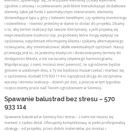
klientem, upewniając się, że wszystkie elementy zostały wykonane
zgodnie z umową i oczekiwaniami. Jeśli klient mieszkckazuje dodatkowe
elemnty, takie jak furtki z automatycznym otwieraniem, elementy
doświetlające typu u góry z listwami świetlnymi, czy systemy monitoringu
i oświetlenia – również jesteśmy w stanie to dodać do projektu. Dbamy
o to, aby termin realizacji był zawsze dotrzymany, a jeśli pojawią się
nieprzewidziane trudności (np. pogodowe), które mogą wpłynąć na
opóźnienia, natychmiast informujemy klienta i szukamy alternatywnego
rozwiązania, aby zminimalizować skutki ewentualnych opóźnień. Naszą
przewagą jest to, że jesteśmy elastyczni i dostosowujemy terminy do
dostępności klienta, a nie narzucamy sztywnego harmonogramu.
Współpracując z nami, możesz mieć pewność, że ogrodzenie będzie
gotowe w ustalonym dniu, a Ty nie będziesz musiał czekać i martwić się
o opóźnienia. Kontakt 570 933 114 to najszybsza droga do otrzymania
wyceny i terminu realizacji – dzwoń już dziś, a jeszcze w tym tygodniu
rozpoczniemy prace nad Twoim ogrodzeniem w Siennicy.
Spawanie balustrad bez stresu – 570
933 114
Spawanie balustrad w Siennicy bez stresu – z nami nie musisz się
martwić o żaden detal. Oferujemy kompleksową, w pełni profesjonalną
obsługę – od projektu, przez dobór materiałów, po montaż i