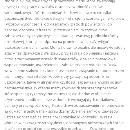
chodzi o okucia, stawiamy na sprawdzone marki, które gwarantują
płynną i cichą pracę zawiasów oraz niezawodność zamków
wielopunktowych. Warto pamiętać, że drzwi stalowe to nie tylko
bezpieczeństwo, ale także estetyka – oferujemy szeroką gamę kolorów
i wzorów wykończenia, od klasycznych, gładkich powierzchni, po
bardziej ozdobne, z frezami i przeszkleniami. Wszystkie drzwi
zabezpieczamy antykorozyjnie, nakładając warstwę podkładu i farby
proszkowej, która jest odporna na promieniowanie UV, wilgoć i
uszkodzenia mechaniczne. Montaż drzwi to ostatni, ale niezwykle istotny
etap – nasi spawacze z Warszawy przyjeżdżają do Siennicy i instalują
drzwi z zachowaniem wszelkich standardów, dbając o prawidłowe
wypoziomowanie, uszczelnienie i zabezpieczenie ościeżnicy. Drzwi
wewnętrzne stalowe to z kolei doskonałe rozwiązanie do pomieszczeń
technicznych, warsztatów, kotłowni czy garaży – są odporne na
uszkodzenia, łatwe w utrzymaniu czystości i zapewniają wysoki poziom
bezpieczeństwa. W ofercie mamy również drzwi przeciwpożarowe,
które spełniają rygorystyczne normy i są niezbędne w obiektach
użyteczności publicznej oraz w domach wymagających dodatkowej
ochrony przeciwpożarowej. Każde drzwi po zaspawaniu i zmontowaniu
są dokładnie testowane – sprawdzamy działanie zamków, zawiasów,
uszczelek oraz ogólną szczelność i stabilność konstrukcji. W razie
jakichkolwiek uwag ze strony klienta, dokonujemy niezwłocznych korekt,
aby finalny produkt spełniał wszystkie oczekiwania. Dzwoniąc pod