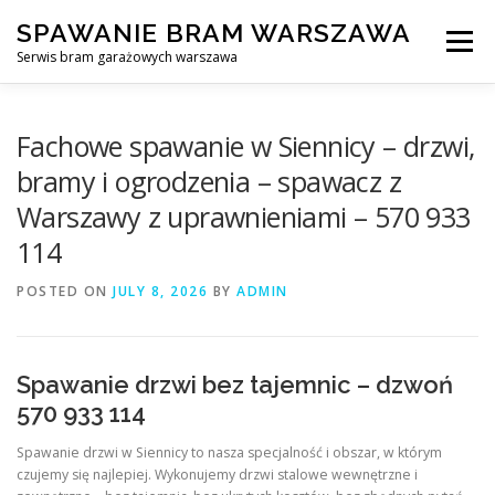
Skip
SPAWANIE BRAM WARSZAWA
to
Menu
content
Serwis bram garażowych warszawa
SPAWANIE BRAM GARAŻOWYCH I OGRODZEŃ WARSZAWA
Fachowe spawanie w Siennicy – drzwi,
bramy i ogrodzenia – spawacz z
Warszawy z uprawnieniami – 570 933
AWARYJNE OTWIERANIE BRAM
BLOG
KONTAKT
114
POSTED ON
JULY 8, 2026
BY
ADMIN
Spawanie drzwi bez tajemnic – dzwoń
570 933 114
Spawanie drzwi w Siennicy to nasza specjalność i obszar, w którym
czujemy się najlepiej. Wykonujemy drzwi stalowe wewnętrzne i