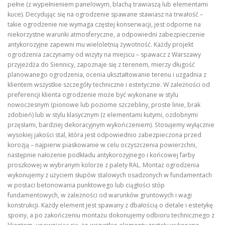
pełne (z wypełnieniem panelowym, blachą trawiaszą lub elementami
kuce). Decydując się na ogrodzenie spawane stawiasz na trwałość –
takie ogrodzenie nie wymaga częstej konserwacji, jest odporne na
niekorzystne warunki atmosferyczne, a odpowiedni zabezpieczenie
antykorozyjne zapewni mu wieloletnią żywotność. Każdy projekt
ogrodzenia zaczynamy od wizyty na miejscu – spawacz z Warszawy
przyjeżdża do Siennicy, zapoznaje się z terenem, mierzy długość
planowanego ogrodzenia, ocenia ukształtowanie terenu i uzgadnia z
klientem wszystkie szczegóły techniczne i estetyczne. W zależności od
preferencji klienta ogrodzenie może być wykonane w stylu
nowoczesnym (pionowe lub poziome szczebliny, proste linie, brak
zdobień) lub w stylu klasycznym (z elementami kutymi, ozdobnymi
przęsłami, bardziej dekoracyjnym wykończeniem). Stosujemy wyłącznie
wysokiej jakości stal, która jest odpowiednio zabezpieczona przed
korozją – najpierw piaskowanie w celu oczyszczenia powierzchni,
następnie nałożenie podkładu antykorozyjnego i końcowej farby
proszkowej w wybranym kolorze z palety RAL. Montaż ogrodzenia
wykonujemy z użyciem słupów stalowych osadzonych w fundamentach
w postaci betonowania punktowego lub ciągłości stóp
fundamentowych, w zależności od warunków gruntowych i wagi
konstrukcji. Każdy element jest spawany z dbałością o detale i estetykę
spoiny, a po zakończeniu montażu dokonujemy odbioru technicznego z