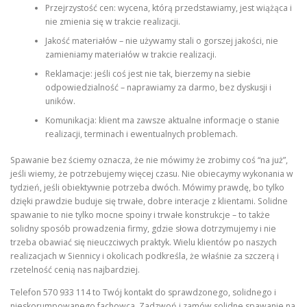
Przejrzystość cen: wycena, którą przedstawiamy, jest wiążąca i
nie zmienia się w trakcie realizacji.
Jakość materiałów – nie używamy stali o gorszej jakości, nie
zamieniamy materiałów w trakcie realizacji.
Reklamacje: jeśli coś jest nie tak, bierzemy na siebie
odpowiedzialność – naprawiamy za darmo, bez dyskusji i
uników.
Komunikacja: klient ma zawsze aktualne informacje o stanie
realizacji, terminach i ewentualnych problemach.
Spawanie bez ściemy oznacza, że nie mówimy że zrobimy coś “na już”,
jeśli wiemy, że potrzebujemy więcej czasu. Nie obiecaymy wykonania w
tydzień, jeśli obiektywnie potrzeba dwóch. Mówimy prawdę, bo tylko
dzięki prawdzie buduje się trwałe, dobre interacje z klientami. Solidne
spawanie to nie tylko mocne spoiny i trwałe konstrukcje – to także
solidny sposób prowadzenia firmy, gdzie słowa dotrzymujemy i nie
trzeba obawiać się nieuczciwych praktyk. Wielu klientów po naszych
realizacjach w Siennicy i okolicach podkreśla, że właśnie za szczerą i
rzetelność cenią nas najbardziej.
Telefon 570 933 114 to Twój kontakt do sprawdzonego, solidnego i
nieskorumpowanego fachowca. Zadzwoń i zamów solidne spawanie na