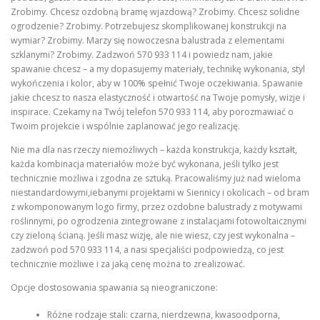
Zrobimy. Chcesz ozdobną bramę wjazdową? Zrobimy. Chcesz solidne
ogrodzenie? Zrobimy. Potrzebujesz skomplikowanej konstrukcji na
wymiar? Zrobimy. Marzy się nowoczesna balustrada z elementami
szklanymi? Zrobimy. Zadzwoń 570 933 114 i powiedz nam, jakie
spawanie chcesz – a my dopasujemy materiały, technikę wykonania, styl
wykończenia i kolor, aby w 100% spełnić Twoje oczekiwania. Spawanie
jakie chcesz to nasza elastyczność i otwartość na Twoje pomysły, wizje i
inspirace. Czekamy na Twój telefon 570 933 114, aby porozmawiać o
Twoim projekcie i wspólnie zaplanować jego realizację.
Nie ma dla nas rzeczy niemożliwych – każda konstrukcja, każdy kształt,
każda kombinacja materiałów może być wykonana, jeśli tylko jest
technicznie możliwa i zgodna ze sztuką. Pracowaliśmy już nad wieloma
niestandardowymi,iebanymi projektami w Siennicy i okolicach – od bram
z wkomponowanym logo firmy, przez ozdobne balustrady z motywami
roślinnymi, po ogrodzenia zintegrowane z instalacjami fotowoltaicznymi
czy zieloną ścianą. Jeśli masz wizję, ale nie wiesz, czy jest wykonalna –
zadzwoń pod 570 933 114, a nasi specjaliści podpowiedzą, co jest
technicznie możliwe i za jaką cenę można to zrealizować.
Opcje dostosowania spawania są nieograniczone:
Różne rodzaje stali: czarna, nierdzewna, kwasoodporna,