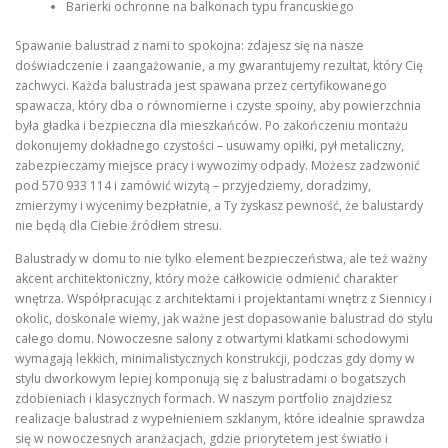
Barierki ochronne na balkonach typu francuskiego
Spawanie balustrad z nami to spokojna: zdajesz się na nasze
doświadczenie i zaangażowanie, a my gwarantujemy rezultat, który Cię
zachwyci. Każda balustrada jest spawana przez certyfikowanego
spawacza, który dba o równomierne i czyste spoiny, aby powierzchnia
była gładka i bezpieczna dla mieszkańców. Po zakończeniu montażu
dokonujemy dokładnego czystości – usuwamy opiłki, pył metaliczny,
zabezpieczamy miejsce pracy i wywozimy odpady. Możesz zadzwonić
pod 570 933 114 i zamówić wizytą – przyjedziemy, doradzimy,
zmierzymy i wycenimy bezpłatnie, a Ty zyskasz pewność, że balustardy
nie będą dla Ciebie źródłem stresu.
Balustrady w domu to nie tylko element bezpieczeństwa, ale też ważny
akcent architektoniczny, który może całkowicie odmienić charakter
wnętrza. Współpracując z architektami i projektantami wnętrz z Siennicy i
okolic, doskonale wiemy, jak ważne jest dopasowanie balustrad do stylu
całego domu. Nowoczesne salony z otwartymi klatkami schodowymi
wymagają lekkich, minimalistycznych konstrukcji, podczas gdy domy w
stylu dworkowym lepiej komponują się z balustradami o bogatszych
zdobieniach i klasycznych formach. W naszym portfolio znajdziesz
realizacje balustrad z wypełnieniem szklanym, które idealnie sprawdza
się w nowoczesnych aranżacjach, gdzie priorytetem jest światło i