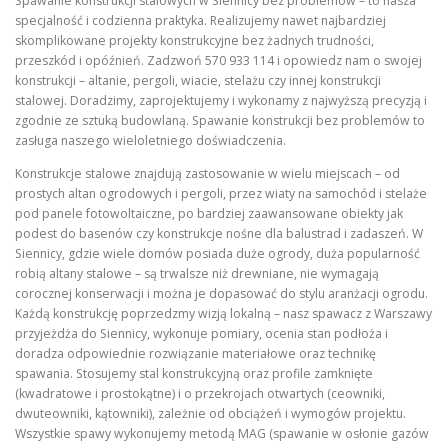
Spawanie konstrukcji stalowych w Siennicy bez problemów – to nasza
specjalność i codzienna praktyka. Realizujemy nawet najbardziej
skomplikowane projekty konstrukcyjne bez żadnych trudności,
przeszkód i opóźnień. Zadzwoń 570 933 114 i opowiedz nam o swojej
konstrukcji – altanie, pergoli, wiacie, stelażu czy innej konstrukcji
stalowej. Doradzimy, zaprojektujemy i wykonamy z najwyższą precyzją i
zgodnie ze sztuką budowlaną. Spawanie konstrukcji bez problemów to
zasługa naszego wieloletniego doświadczenia.
Konstrukcje stalowe znajdują zastosowanie w wielu miejscach – od
prostych altan ogrodowych i pergoli, przez wiaty na samochód i stelaże
pod panele fotowoltaiczne, po bardziej zaawansowane obiekty jak
podest do basenów czy konstrukcje nośne dla balustrad i zadaszeń. W
Siennicy, gdzie wiele domów posiada duże ogrody, duża popularność
robią altany stalowe – są trwalsze niż drewniane, nie wymagają
corocznej konserwacji i można je dopasować do stylu aranżacji ogrodu.
Każdą konstrukcję poprzedzmy wizją lokalną – nasz spawacz z Warszawy
przyjeżdża do Siennicy, wykonuje pomiary, ocenia stan podłoża i
doradza odpowiednie rozwiązanie materiałowe oraz technikę
spawania. Stosujemy stal konstrukcyjną oraz profile zamknięte
(kwadratowe i prostokątne) i o przekrojach otwartych (ceowniki,
dwuteowniki, kątowniki), zależnie od obciążeń i wymogów projektu.
Wszystkie spawy wykonujemy metodą MAG (spawanie w osłonie gazów