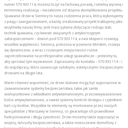
numer 570 933 114, możesz liczyć na fachową poradę, rzetelną wycenę i
terminową realizację – niezależnie od stopnia skomplikowania projektu.
Spawanie drzwi w Siennicy to nasza codzienna praca, którą wykonujemy
z pasją i zaangażowaniem, a każdy zrealizowany projekt traktujemy jako
wizytówkę naszej firmy. Jeśli masz pytania dotyczące rodzaju stali,
technik spawania, czy kwestii związanych z antykorozyjnym
zabezpieczeniem – dzwoń pod 570 933 114, a nasi eksperci rozwieją
wszelkie wątpliwości. Siennica, położona w powiecie Mińskim, rozwija
się dynamicznie, a wraz z rozwojem miejscowości rośnie
zapotrzebowanie na profesjonalne usługi spawalnicze – jesteśmy tu,
aby sprostać tym wyzwaniom. Zapraszamy do kontaktu – 570 933 114 – i
do współpracy, która zaowocuje solidnymi, estetycznymi i bezpiecznymi
drzwiami na długie lata.
Warto również wspomnieć, że drzwi stalowe mogą być wyposażone w
zaawansowane systemy bezpieczeństwa, takie jak zamki
wielopunktowe z wkładkami antywłamaniowymi, przeciwwyważeniowe
bolce antywyłamaniowe, a nawet systemy kontroli dostępu z czytnikiem
kart czy kodów. Wszystkie te elementy są montowane przez naszych
specjalistów z Warszawy w Siennicy, co gwarantuje ich prawidłowe
funkcjonowanie i długą żywotność. Drzwi możemy także wyposażyć w
wizjery, łańcuchy bezpieczeństwa, a także nowoczesne domofony z