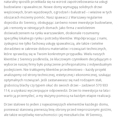
naturalny sposób przekłada się na wzrost zapotrzebowania na usługi
budowlane i spawalnicze. Nowe domy wymagają solidnych drzwi
wejściowych, bram wjazdowych, ogrodzeń i balustrad – i właśnie w tych
obszarach możemy pomóc. Nasz spawacz z Warszawy regularnie
dojeżdża do Siennicy, obsługując zarówno nowe inwestycje budowlane,
jak i remonty w istniejących domach. Jako firma z wieloletnim
doświadczeniem na rynku warszawskim, doskonale rozumiemy
specyfikę lokalnego rynku i potrzeby klientów. Współpracując z nami,
zyskujesz nie tylko fachową usługę spawalniczą, ale także rzetelne
doradztwo w zakresie doboru materiałów i rozwiązań technicznych,
które sprawdzą się w Twoim konkretnym przypadku. Wielu naszych
klientów z Siennicy podkreśla, że kluczowym czynnikiem decydującym o
wyborze naszej firmy było połączenie profesjonalizmu z indywidualnym
podejściem. Nie traktujemy klientów przedmiotowo – każdy projekt
analizujemy od strony technicznej, estetycznej i ekonomicznej, szukając
optymalnych rozwiązań. Jeśli zastanawiasz się nad rodzajem stali,
grubością blachy czy typem okuć do swoich drzwi – zadzwoń 570 933
114, a uzyskasz wyczerpujące odpowiedzi. Drzwi to inwestycja na lata i
warto ją przemyśleć, a my służymy pomocą na każdym etapie realizacji.
Drzwi stalowe to jeden z najważniejszych elementów każdego domu,
ponieważ stanowią pierwszą linię obrony przed nieproszonymi gośćmi,
ale także wizytówkę nieruchomości i jej mieszkańców. W Siennicy,