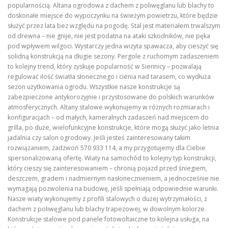
popularnością. Altana ogrodowa z dachem z poliwęglanu lub blachy to
doskonałe miejsce do wypoczynku na świeżym powietrzu, które będzie
służyć przez lata bez względu na pogodę. Stal jest materiałem trwalszym
od drewna – nie gnije, nie jest podatna na ataki szkodników, nie pęka
pod wpływem wilgoci. Wystarczy jedna wizyta spawacza, aby cieszyć się
solidną konstrukcją na długie sezony. Pergole z ruchomym zadaszeniem
to kolejny trend, który zyskuje popularność w Siennicy – pozwalają
regulować ilość światła słonecznego i cienia nad tarasem, co wydłuża
sezon użytkowania ogrodu. Wszystkie nasze konstrukcje są
zabezpieczone antykorozyjnie i przystosowane do polskich warunków
atmosferycznych. Altany stalowe wykonujemy w różnych rozmiarach i
konfiguracjach – od małych, kameralnych zadaszeń nad miejscem do
grilla, po duże, wielofunkcyjne konstrukcje, które mogą służyć jako letnia
jadalnia czy salon ogrodowy. Jeśli jesteś zainteresowany takim
rozwiązaniem, zadzwoń 570 933 114, a my przygotujemy dla Ciebie
spersonalizowaną ofertę. Wiaty na samochód to kolejny typ konstrukcji,
który cieszy się zainteresowaniem – chronią pojazd przed śniegiem,
deszczem, gradem i nadmiernym nasłonecznieniem, a jednocześnie nie
wymagają pozwolenia na budowę, jeśli spełniają odpowiednie warunki.
Nasze wiaty wykonujemy z profili stalowych o dużej wytrzymałości, z
dachem z poliwęglanu lub blachy trapezowej, w dowolnym kolorze.
Konstrukcje stalowe pod panele fotowoltaiczne to kolejna usługa, na