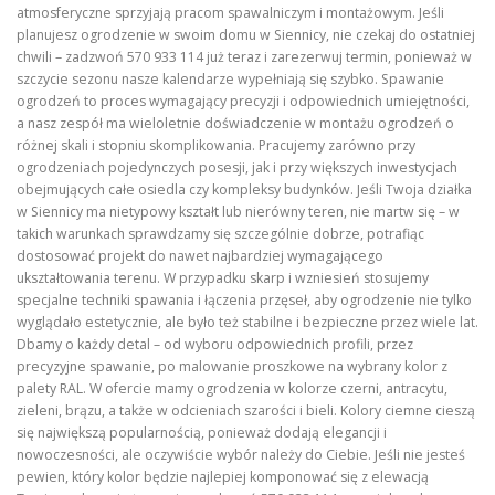
atmosferyczne sprzyjają pracom spawalniczym i montażowym. Jeśli
planujesz ogrodzenie w swoim domu w Siennicy, nie czekaj do ostatniej
chwili – zadzwoń 570 933 114 już teraz i zarezerwuj termin, ponieważ w
szczycie sezonu nasze kalendarze wypełniają się szybko. Spawanie
ogrodzeń to proces wymagający precyzji i odpowiednich umiejętności,
a nasz zespół ma wieloletnie doświadczenie w montażu ogrodzeń o
różnej skali i stopniu skomplikowania. Pracujemy zarówno przy
ogrodzeniach pojedynczych posesji, jak i przy większych inwestycjach
obejmujących całe osiedla czy kompleksy budynków. Jeśli Twoja działka
w Siennicy ma nietypowy kształt lub nierówny teren, nie martw się – w
takich warunkach sprawdzamy się szczególnie dobrze, potrafiąc
dostosować projekt do nawet najbardziej wymagającego
ukształtowania terenu. W przypadku skarp i wzniesień stosujemy
specjalne techniki spawania i łączenia przęseł, aby ogrodzenie nie tylko
wyglądało estetycznie, ale było też stabilne i bezpieczne przez wiele lat.
Dbamy o każdy detal – od wyboru odpowiednich profili, przez
precyzyjne spawanie, po malowanie proszkowe na wybrany kolor z
palety RAL. W ofercie mamy ogrodzenia w kolorze czerni, antracytu,
zieleni, brązu, a także w odcieniach szarości i bieli. Kolory ciemne cieszą
się największą popularnością, ponieważ dodają elegancji i
nowoczesności, ale oczywiście wybór należy do Ciebie. Jeśli nie jesteś
pewien, który kolor będzie najlepiej komponować się z elewacją