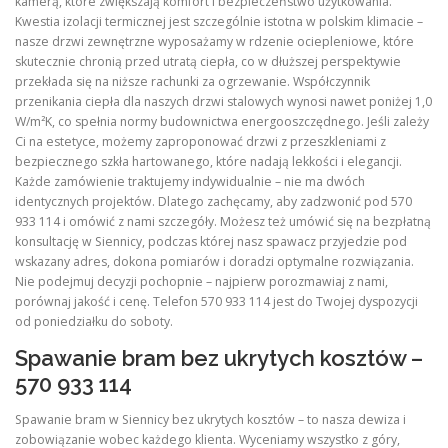
kamerą, które zwiększają komfort i bezpieczeństwo użytkowania.
Kwestia izolacji termicznej jest szczególnie istotna w polskim klimacie –
nasze drzwi zewnętrzne wyposażamy w rdzenie ociepleniowe, które
skutecznie chronią przed utratą ciepła, co w dłuższej perspektywie
przekłada się na niższe rachunki za ogrzewanie. Współczynnik
przenikania ciepła dla naszych drzwi stalowych wynosi nawet poniżej 1,0
W/m²K, co spełnia normy budownictwa energooszczędnego. Jeśli zależy
Ci na estetyce, możemy zaproponować drzwi z przeszkleniami z
bezpiecznego szkła hartowanego, które nadają lekkości i elegancji.
Każde zamówienie traktujemy indywidualnie – nie ma dwóch
identycznych projektów. Dlatego zachęcamy, aby zadzwonić pod 570
933 114 i omówić z nami szczegóły. Możesz też umówić się na bezpłatną
konsultację w Siennicy, podczas której nasz spawacz przyjedzie pod
wskazany adres, dokona pomiarów i doradzi optymalne rozwiązania.
Nie podejmuj decyzji pochopnie – najpierw porozmawiaj z nami,
porównaj jakość i cenę. Telefon 570 933 114 jest do Twojej dyspozycji
od poniedziałku do soboty.
Spawanie bram bez ukrytych kosztów –
570 933 114
Spawanie bram w Siennicy bez ukrytych kosztów – to nasza dewiza i
zobowiązanie wobec każdego klienta. Wyceniamy wszystko z góry,