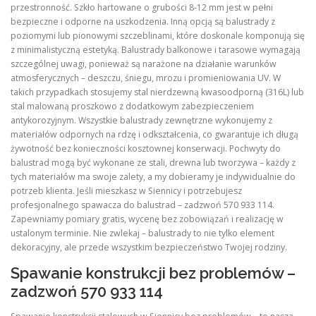
przestronność. Szkło hartowane o grubości 8-12 mm jest w pełni
bezpieczne i odporne na uszkodzenia. Inną opcją są balustrady z
poziomymi lub pionowymi szczeblinami, które doskonale komponują się
z minimalistyczną estetyką. Balustrady balkonowe i tarasowe wymagają
szczególnej uwagi, ponieważ są narażone na działanie warunków
atmosferycznych – deszczu, śniegu, mrozu i promieniowania UV. W
takich przypadkach stosujemy stal nierdzewną kwasoodporną (316L) lub
stal malowaną proszkowo z dodatkowym zabezpieczeniem
antykorozyjnym. Wszystkie balustrady zewnętrzne wykonujemy z
materiałów odpornych na rdzę i odkształcenia, co gwarantuje ich długą
żywotność bez konieczności kosztownej konserwacji. Pochwyty do
balustrad mogą być wykonane ze stali, drewna lub tworzywa – każdy z
tych materiałów ma swoje zalety, a my dobieramy je indywidualnie do
potrzeb klienta. Jeśli mieszkasz w Siennicy i potrzebujesz
profesjonalnego spawacza do balustrad – zadzwoń 570 933 114.
Zapewniamy pomiary gratis, wycenę bez zobowiązań i realizację w
ustalonym terminie. Nie zwlekaj – balustrady to nie tylko element
dekoracyjny, ale przede wszystkim bezpieczeństwo Twojej rodziny.
Spawanie konstrukcji bez problemów –
zadzwoń 570 933 114