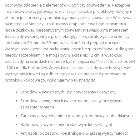
pochwyty, zdobienia z elementów kutych czy doświetlenie. Następnie
inżynierowie przygotowują wizualizację lub szkie projektowy. Kolejnym
etapem jest precyzyjny pomiar wykonany przez spawacza z Warszawy
na miejscu w Siennicy – to kluczowy etap, poniewa błąd centymetra
może skutkować nieestetycznym spawem i niewłaściwym montażem.
Balustrady wykonujemy z profili okrągłych i kwadratowych, o średnicy
lub boku od 20 mm do 60 mm, w zależności od prypcji i obciążenia.
Ważnym aspektyem jest zachowanie norm bezpieczeństwa – odległości
między szczeblinami nie mogą być większe niż 12 cm, a wysokość
balustrady na schodach nie może być mniejsza niż 110 cm (dla schodów)
i 100 cm (dla balkonów). Wszystkie nasze balustrady przechodzą testy
wytrzymałościowe i są odbierane przez klienta przed podpisaniem
protokołu końcowego. Wykonujemy balustrady do:
Schodów wewnętrznych (styl nowoczesny i klasyczny)
Schodów zewnętrznych (wzmocnione, z antykorozyjnym
zabezpieczeniem)
Tarasów (z wypełnieniem poziomym, pionowym lub szklanym)
Balkonów (z wypełnieniem stalowym lub szklanym)
Antresoli i podestów (konstrukcje o większej wytrzymałości)