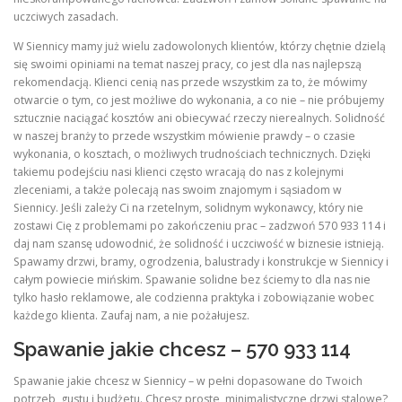
uczciwych zasadach.
W Siennicy mamy już wielu zadowolonych klientów, którzy chętnie dzielą
się swoimi opiniami na temat naszej pracy, co jest dla nas najlepszą
rekomendacją. Klienci cenią nas przede wszystkim za to, że mówimy
otwarcie o tym, co jest możliwe do wykonania, a co nie – nie próbujemy
sztucznie naciągać kosztów ani obiecywać rzeczy nierealnych. Solidność
w naszej branży to przede wszystkim mówienie prawdy – o czasie
wykonania, o kosztach, o możliwych trudnościach technicznych. Dzięki
takiemu podejściu nasi klienci często wracają do nas z kolejnymi
zleceniami, a także polecają nas swoim znajomym i sąsiadom w
Siennicy. Jeśli zależy Ci na rzetelnym, solidnym wykonawcy, który nie
zostawi Cię z problemami po zakończeniu prac – zadzwoń 570 933 114 i
daj nam szansę udowodnić, że solidność i uczciwość w biznesie istnieją.
Spawamy drzwi, bramy, ogrodzenia, balustrady i konstrukcje w Siennicy i
całym powiecie mińskim. Spawanie solidne bez ściemy to dla nas nie
tylko hasło reklamowe, ale codzienna praktyka i zobowiązanie wobec
każdego klienta. Zaufaj nam, a nie pożałujesz.
Spawanie jakie chcesz – 570 933 114
Spawanie jakie chcesz w Siennicy – w pełni dopasowane do Twoich
potrzeb, gustu i budżetu. Chcesz proste, minimalistyczne drzwi stalowe?