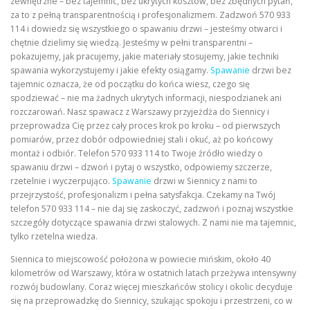
zewnętrzne – bez tajemnic, bez ukrytych kosztów, bez zbędnych pytań,
za to z pełną transparentnością i profesjonalizmem. Zadzwoń 570 933
114 i dowiedz się wszystkiego o spawaniu drzwi – jesteśmy otwarci i
chętnie dzielimy się wiedzą. Jesteśmy w pełni transparentni –
pokazujemy, jak pracujemy, jakie materiały stosujemy, jakie techniki
spawania wykorzystujemy i jakie efekty osiągamy.
Spawanie
drzwi bez
tajemnic oznacza, że od początku do końca wiesz, czego się
spodziewać – nie ma żadnych ukrytych informacji, niespodzianek ani
rozczarowań. Nasz spawacz z Warszawy przyjeżdża do Siennicy i
przeprowadza Cię przez cały proces krok po kroku – od pierwszych
pomiarów, przez dobór odpowiedniej stali i okuć, aż po końcowy
montaż i odbiór. Telefon 570 933 114 to Twoje źródło wiedzy o
spawaniu drzwi – dzwoń i pytaj o wszystko, odpowiemy szczerze,
rzetelnie i wyczerpująco.
Spawanie
drzwi w Siennicy z nami to
przejrzystość, profesjonalizm i pełna satysfakcja. Czekamy na Twój
telefon 570 933 114 – nie daj się zaskoczyć, zadzwoń i poznaj wszystkie
szczegóły dotyczące spawania drzwi stalowych. Z nami nie ma tajemnic,
tylko rzetelna wiedza.
Siennica to miejscowość położona w powiecie mińskim, około 40
kilometrów od Warszawy, która w ostatnich latach przeżywa intensywny
rozwój budowlany. Coraz więcej mieszkańców stolicy i okolic decyduje
się na przeprowadzkę do Siennicy, szukając spokoju i przestrzeni, co w