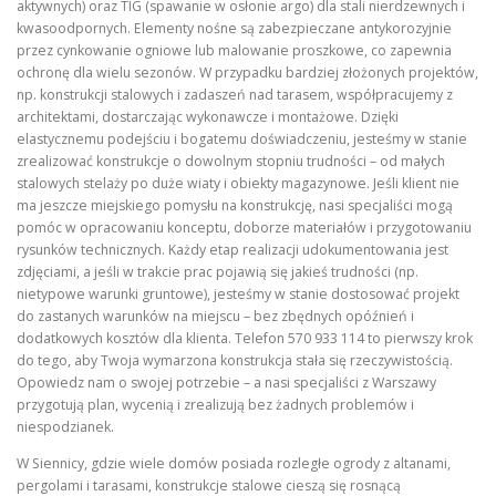
aktywnych) oraz TIG (spawanie w osłonie argo) dla stali nierdzewnych i
kwasoodpornych. Elementy nośne są zabezpieczane antykorozyjnie
przez cynkowanie ogniowe lub malowanie proszkowe, co zapewnia
ochronę dla wielu sezonów. W przypadku bardziej złożonych projektów,
np. konstrukcji stalowych i zadaszeń nad tarasem, współpracujemy z
architektami, dostarczając wykonawcze i montażowe. Dzięki
elastycznemu podejściu i bogatemu doświadczeniu, jesteśmy w stanie
zrealizować konstrukcje o dowolnym stopniu trudności – od małych
stalowych stelaży po duże wiaty i obiekty magazynowe. Jeśli klient nie
ma jeszcze miejskiego pomysłu na konstrukcję, nasi specjaliści mogą
pomóc w opracowaniu konceptu, doborze materiałów i przygotowaniu
rysunków technicznych. Każdy etap realizacji udokumentowania jest
zdjęciami, a jeśli w trakcie prac pojawią się jakieś trudności (np.
nietypowe warunki gruntowe), jesteśmy w stanie dostosować projekt
do zastanych warunków na miejscu – bez zbędnych opóźnień i
dodatkowych kosztów dla klienta. Telefon 570 933 114 to pierwszy krok
do tego, aby Twoja wymarzona konstrukcja stała się rzeczywistością.
Opowiedz nam o swojej potrzebie – a nasi specjaliści z Warszawy
przygotują plan, wycenią i zrealizują bez żadnych problemów i
niespodzianek.
W Siennicy, gdzie wiele domów posiada rozległe ogrody z altanami,
pergolami i tarasami, konstrukcje stalowe cieszą się rosnącą