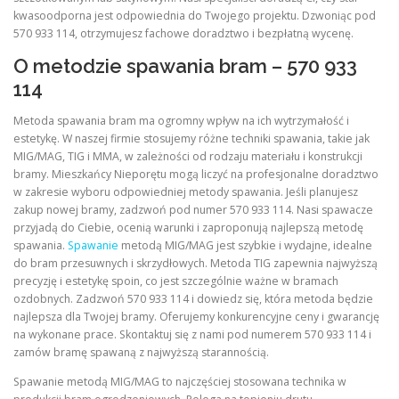
kwasoodporna jest odpowiednia do Twojego projektu. Dzwoniąc pod
570 933 114, otrzymujesz fachowe doradztwo i bezpłatną wycenę.
O metodzie spawania bram – 570 933
114
Metoda spawania bram ma ogromny wpływ na ich wytrzymałość i
estetykę. W naszej firmie stosujemy różne techniki spawania, takie jak
MIG/MAG, TIG i MMA, w zależności od rodzaju materiału i konstrukcji
bramy. Mieszkańcy Nieporętu mogą liczyć na profesjonalne doradztwo
w zakresie wyboru odpowiedniej metody spawania. Jeśli planujesz
zakup nowej bramy, zadzwoń pod numer 570 933 114. Nasi spawacze
przyjadą do Ciebie, ocenią warunki i zaproponują najlepszą metodę
spawania.
Spawanie
metodą MIG/MAG jest szybkie i wydajne, idealne
do bram przesuwnych i skrzydłowych. Metoda TIG zapewnia najwyższą
precyzję i estetykę spoin, co jest szczególnie ważne w bramach
ozdobnych. Zadzwoń 570 933 114 i dowiedz się, która metoda będzie
najlepsza dla Twojej bramy. Oferujemy konkurencyjne ceny i gwarancję
na wykonane prace. Skontaktuj się z nami pod numerem 570 933 114 i
zamów bramę spawaną z najwyższą starannością.
Spawanie metodą MIG/MAG to najczęściej stosowana technika w