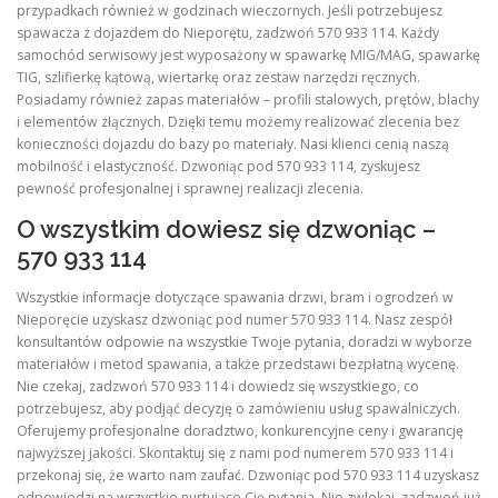
przypadkach również w godzinach wieczornych. Jeśli potrzebujesz
spawacza z dojazdem do Nieporętu, zadzwoń 570 933 114. Każdy
samochód serwisowy jest wyposażony w spawarkę MIG/MAG, spawarkę
TIG, szlifierkę kątową, wiertarkę oraz zestaw narzędzi ręcznych.
Posiadamy również zapas materiałów – profili stalowych, prętów, blachy
i elementów złącznych. Dzięki temu możemy realizować zlecenia bez
konieczności dojazdu do bazy po materiały. Nasi klienci cenią naszą
mobilność i elastyczność. Dzwoniąc pod 570 933 114, zyskujesz
pewność profesjonalnej i sprawnej realizacji zlecenia.
O wszystkim dowiesz się dzwoniąc –
570 933 114
Wszystkie informacje dotyczące spawania drzwi, bram i ogrodzeń w
Nieporęcie uzyskasz dzwoniąc pod numer 570 933 114. Nasz zespół
konsultantów odpowie na wszystkie Twoje pytania, doradzi w wyborze
materiałów i metod spawania, a także przedstawi bezpłatną wycenę.
Nie czekaj, zadzwoń 570 933 114 i dowiedz się wszystkiego, co
potrzebujesz, aby podjąć decyzję o zamówieniu usług spawalniczych.
Oferujemy profesjonalne doradztwo, konkurencyjne ceny i gwarancję
najwyższej jakości. Skontaktuj się z nami pod numerem 570 933 114 i
przekonaj się, że warto nam zaufać. Dzwoniąc pod 570 933 114 uzyskasz
odpowiedzi na wszystkie nurtujące Cię pytania. Nie zwlekaj, zadzwoń już