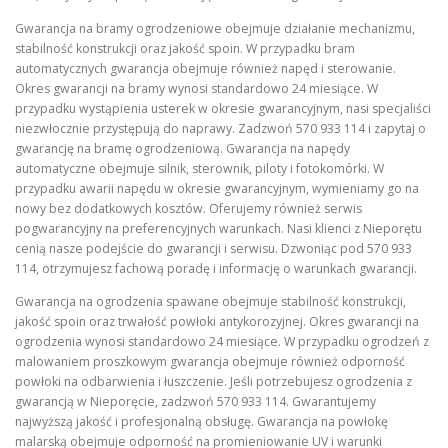
Gwarancja na bramy ogrodzeniowe obejmuje działanie mechanizmu,
stabilność konstrukcji oraz jakość spoin. W przypadku bram
automatycznych gwarancja obejmuje również napęd i sterowanie.
Okres gwarancji na bramy wynosi standardowo 24 miesiące. W
przypadku wystąpienia usterek w okresie gwarancyjnym, nasi specjaliści
niezwłocznie przystępują do naprawy. Zadzwoń 570 933 114 i zapytaj o
gwarancję na bramę ogrodzeniową. Gwarancja na napędy
automatyczne obejmuje silnik, sterownik, piloty i fotokomórki. W
przypadku awarii napędu w okresie gwarancyjnym, wymieniamy go na
nowy bez dodatkowych kosztów. Oferujemy również serwis
pogwarancyjny na preferencyjnych warunkach. Nasi klienci z Nieporętu
cenią nasze podejście do gwarancji i serwisu. Dzwoniąc pod 570 933
114, otrzymujesz fachową poradę i informację o warunkach gwarancji.
Gwarancja na ogrodzenia spawane obejmuje stabilność konstrukcji,
jakość spoin oraz trwałość powłoki antykorozyjnej. Okres gwarancji na
ogrodzenia wynosi standardowo 24 miesiące. W przypadku ogrodzeń z
malowaniem proszkowym gwarancja obejmuje również odporność
powłoki na odbarwienia i łuszczenie. Jeśli potrzebujesz ogrodzenia z
gwarancją w Nieporęcie, zadzwoń 570 933 114. Gwarantujemy
najwyższą jakość i profesjonalną obsługę. Gwarancja na powłokę
malarską obejmuje odporność na promieniowanie UV i warunki