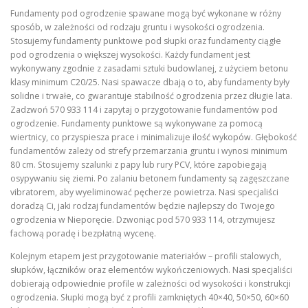
Fundamenty pod ogrodzenie spawane mogą być wykonane w różny
sposób, w zależności od rodzaju gruntu i wysokości ogrodzenia.
Stosujemy fundamenty punktowe pod słupki oraz fundamenty ciągłe
pod ogrodzenia o większej wysokości. Każdy fundament jest
wykonywany zgodnie z zasadami sztuki budowlanej, z użyciem betonu
klasy minimum C20/25. Nasi spawacze dbają o to, aby fundamenty były
solidne i trwałe, co gwarantuje stabilność ogrodzenia przez długie lata.
Zadzwoń 570 933 114 i zapytaj o przygotowanie fundamentów pod
ogrodzenie. Fundamenty punktowe są wykonywane za pomocą
wiertnicy, co przyspiesza prace i minimalizuje ilość wykopów. Głębokość
fundamentów zależy od strefy przemarzania gruntu i wynosi minimum
80 cm. Stosujemy szalunki z papy lub rury PCV, które zapobiegają
osypywaniu się ziemi. Po zalaniu betonem fundamenty są zagęszczane
vibratorem, aby wyeliminować pęcherze powietrza. Nasi specjaliści
doradzą Ci, jaki rodzaj fundamentów będzie najlepszy do Twojego
ogrodzenia w Nieporęcie. Dzwoniąc pod 570 933 114, otrzymujesz
fachową poradę i bezpłatną wycenę.
Kolejnym etapem jest przygotowanie materiałów – profili stalowych,
słupków, łączników oraz elementów wykończeniowych. Nasi specjaliści
dobierają odpowiednie profile w zależności od wysokości i konstrukcji
ogrodzenia. Słupki mogą być z profili zamkniętych 40×40, 50×50, 60×60