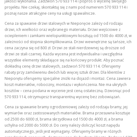
jakości wykonania. Zadzwoń 570 933 114 i poproś o wycenę swojego
projektu. Nie czekaj, skontaktuj się z nami pod numerem 570 933 114 i
poznaj nasze atrakcyjne ceny na usługi spawalnicze.
Cena za spawanie drzwi stalowych w Nieporęcie zależy od rodzaju
drzwi, ich wielkości oraz wybranego materiału. Drzwi wejściowe z
ociepleniem i zamkami wielopunktowymi kosztują od 1500 do 4000 zł, w
zależności od stopnia skomplikowania. Drzwi wewnętrzne są tańsze, ich
cena zaczyna się od 800 zł. Drzwi ze stali nierdzewnej są droższe od
drzwi ze stali czarnej. Każda wycena jest indywidualna i uwzględnia
wszystkie elementy składające się na końcowy produkt. Aby poznać
dokładną cenę drzwi stalowych, zadzwoń 570 933 114. Oferujemy
rabaty przy zamówieniu dwóch lub więcej sztuk drzwi. Dla klientów z
Nieporętu oferujemy specjalne zniżki na dojazd i montaż. Cena zawiera
koszt materiałów, robocizny, montażu i wykończenia. Nie ma ukrytych
kosztów – cena podana w wycenie jest ceną ostateczną. Dzwoniąc pod
570 933 114, otrzymujesz transparentną wycenę bez zobowiązań.
Cena za spawanie bramy ogrodzeniowej zależy od rodzaju bramy, jej
wymiarów oraz zastosowanych materiałów. Brama przesuwna kosztuje
od 2500 do 6000 zł, brama skrzydłowa od 1500 do 4000 zł, a brama
uchylna od 2000 do 5000 zł. Do ceny należy doliczyć koszt napędu
automatycznego, jeśli jest wymagany. Oferujemy bramy w różnych