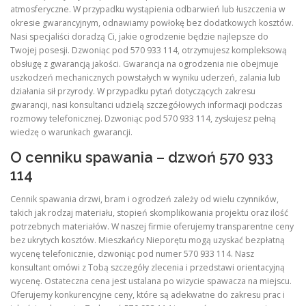
atmosferyczne. W przypadku wystąpienia odbarwień lub łuszczenia w
okresie gwarancyjnym, odnawiamy powłokę bez dodatkowych kosztów.
Nasi specjaliści doradzą Ci, jakie ogrodzenie będzie najlepsze do
Twojej posesji. Dzwoniąc pod 570 933 114, otrzymujesz kompleksową
obsługę z gwarancją jakości. Gwarancja na ogrodzenia nie obejmuje
uszkodzeń mechanicznych powstałych w wyniku uderzeń, zalania lub
działania sił przyrody. W przypadku pytań dotyczących zakresu
gwarancji, nasi konsultanci udzielą szczegółowych informacji podczas
rozmowy telefonicznej. Dzwoniąc pod 570 933 114, zyskujesz pełną
wiedzę o warunkach gwarancji.
O cenniku spawania – dzwoń 570 933
114
Cennik spawania drzwi, bram i ogrodzeń zależy od wielu czynników,
takich jak rodzaj materiału, stopień skomplikowania projektu oraz ilość
potrzebnych materiałów. W naszej firmie oferujemy transparentne ceny
bez ukrytych kosztów. Mieszkańcy Nieporętu mogą uzyskać bezpłatną
wycenę telefonicznie, dzwoniąc pod numer 570 933 114. Nasz
konsultant omówi z Tobą szczegóły zlecenia i przedstawi orientacyjną
wycenę. Ostateczna cena jest ustalana po wizycie spawacza na miejscu.
Oferujemy konkurencyjne ceny, które są adekwatne do zakresu prac i