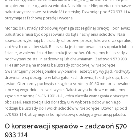
bezpieczne i nie ogranicza widoku. Nasi klienci z Nieporętu cenią nasze
balustrady tarasowe za trwałość i estetykę. Dzwoniąc pod 570 933 114,
otrzymujesz fachową poradę i wycenę.
Montaż balustrady schodowej wymaga szczególnej precyzji, ponieważ
balustrada musi być dopasowana do kąta nachylenia schodów. Nasi
spawacze wykonują balustrady schodowe proste, łukowe oraz spiralne,
z różnych rodzajów stali. Balustrada jest montowana na stopniach lub na
ścianie, w zależności od konstrukcji schodów. Oferujemy balustrady z
pochwytami ze stali nierdzewnej lub drewnianymi. Zadzwoń 570 933
114 i umów się na montaż balustrady schodowej w Nieporęcie.
Gwarantujemy profesjonalne wykonanie i estetyczny wygląd. Pochwyty
drewniane są dostępne w kilku gatunkach drewna, takich jak dąb, buk i
jesion. Oferujemy pochwyty okrągłe o średnicy 40-50 mm oraz owalne,
które są wygodniejsze w chwycie. Balustrady schodowe montujemy
zgodnie z normą PN-EN 1991-1-1, która określa wymagania dotyczące
obciążeń. Nasi specjaliści doradzą Ci w wyborze odpowiedniego
rodzaju balustrady do Twoich schodów w Nieporęcie. Dzwoniąc pod
570 933 114, otrzymujesz kompleksową obsługę z gwarancją jakości.
O konserwacji spawów – zadzwoń 570
933 114