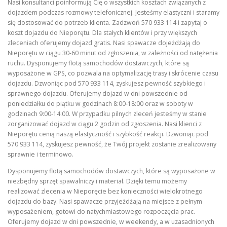
Nasi konsultanci poinformują Cię o wszystkich kosztach związanych z
dojazdem podczas rozmowy telefonicznej. Jesteśmy elastyczni i staramy
się dostosować do potrzeb klienta. Zadzwoń 570 933 114 i zapytaj o
koszt dojazdu do Nieporętu. Dla stałych klientów i przy większych
zleceniach oferujemy dojazd gratis. Nasi spawacze dojeżdżają do
Nieporętu w ciągu 30-60 minut od zgłoszenia, w zależności od natężenia
ruchu. Dysponujemy flotą samochodów dostawczych, które są
wyposażone w GPS, co pozwala na optymalizację trasy i skrócenie czasu
dojazdu. Dzwoniąc pod 570 933 114, zyskujesz pewność szybkiego i
sprawnego dojazdu. Oferujemy dojazd w dni powszednie od
poniedziałku do piątku w godzinach 8:00-18:00 oraz w soboty w
godzinach 9:00-14:00. W przypadku pilnych zleceń jesteśmy w stanie
zorganizować dojazd w ciągu 2 godzin od zgłoszenia. Nasi klienci z
Nieporętu cenią naszą elastyczność i szybkość reakcji. Dzwoniąc pod
570 933 114, zyskujesz pewność, że Twój projekt zostanie zrealizowany
sprawnie i terminowo.
Dysponujemy flotą samochodów dostawczych, które są wyposażone w
niezbędny sprzęt spawalniczy i materiał. Dzięki temu możemy
realizować zlecenia w Nieporęcie bez konieczności wielokrotnego
dojazdu do bazy. Nasi spawacze przyjeżdżają na miejsce z pełnym
wyposażeniem, gotowi do natychmiastowego rozpoczęcia prac.
Oferujemy dojazd w dni powszednie, w weekendy, a w uzasadnionych