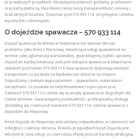
przy większych projektach. Akceptujemy płatność gotówką, przelewem
oraz kartą płatniczą. Nasi klienci cenią naszą transparentność cenową i
brak ukrytych kosztów. Dzwoniąc pod 570 933 114, otrzymujesz rzetelną
wycenę bez zobowiązań.
O dojeździe spawacza – 570 933 114
Dojazd spawacza do klienta w Nieporęcie nie stanowi dla nas
problemu. Jako firma z Warszawy, świadcząca usługi spawalnicze na
terenie całej aglomeracji warszawskiej, gwarantujemy szybki i sprawny
dojazd do każdej lokalizacji. Jeśli potrzebujesz spawacza w Nieporęcie,
zadzwoń pod numer 570 933 114. Nasi spawacze dysponują własnym
transportem, co pozwala na błyskawiczne dotarcie na miejsce.
Dojeżdżamy z pełnym wyposażeniem – spawarkami, materiałami i
narzędziami, co pozwala na natychmiastowe rozpoczęcie prac.
Zadzwoń 570 933 114 i umów się na wizytę spawacza w dogodnym dla
Ciebie terminie. Gwarantujemy punktualność i profesjonalną obsługę.
Skontaktuj się z nami pod numerem 570 933 114 i zamów spawacza z
dojazdem do Nieporętu.
Koszt dojazdu do Nieporętu jest ustalany indywidualnie, w zależności od
odległości i zakresu zlecenia. W wielu przypadkach koszt dojazdu jest
wliczony w cenę usługi, co czyni naszą ofertę jeszcze bardziej atrakcyjną.