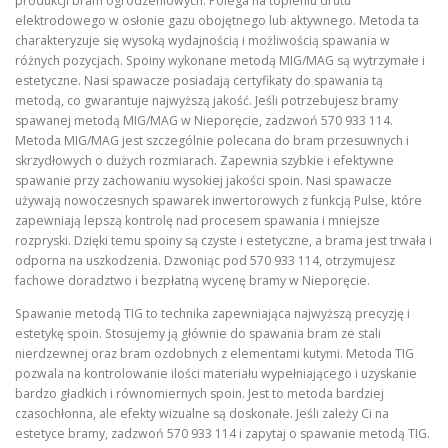
produkcji bram ogrodzeniowych. Polega na topieniu drutu
elektrodowego w osłonie gazu obojętnego lub aktywnego. Metoda ta
charakteryzuje się wysoką wydajnością i możliwością spawania w
różnych pozycjach. Spoiny wykonane metodą MIG/MAG są wytrzymałe i
estetyczne. Nasi spawacze posiadają certyfikaty do spawania tą
metodą, co gwarantuje najwyższą jakość. Jeśli potrzebujesz bramy
spawanej metodą MIG/MAG w Nieporęcie, zadzwoń 570 933 114.
Metoda MIG/MAG jest szczególnie polecana do bram przesuwnych i
skrzydłowych o dużych rozmiarach. Zapewnia szybkie i efektywne
spawanie przy zachowaniu wysokiej jakości spoin. Nasi spawacze
używają nowoczesnych spawarek inwertorowych z funkcją Pulse, które
zapewniają lepszą kontrolę nad procesem spawania i mniejsze
rozpryski. Dzięki temu spoiny są czyste i estetyczne, a brama jest trwała i
odporna na uszkodzenia. Dzwoniąc pod 570 933 114, otrzymujesz
fachowe doradztwo i bezpłatną wycenę bramy w Nieporęcie.
Spawanie metodą TIG to technika zapewniająca najwyższą precyzję i
estetykę spoin. Stosujemy ją głównie do spawania bram ze stali
nierdzewnej oraz bram ozdobnych z elementami kutymi. Metoda TIG
pozwala na kontrolowanie ilości materiału wypełniającego i uzyskanie
bardzo gładkich i równomiernych spoin. Jest to metoda bardziej
czasochłonna, ale efekty wizualne są doskonałe. Jeśli zależy Ci na
estetyce bramy, zadzwoń 570 933 114 i zapytaj o spawanie metodą TIG.