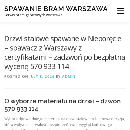
Skip
SPAWANIE BRAM WARSZAWA
to
Menu
content
Serwis bram garażowych warszawa
SPAWANIE BRAM GARAŻOWYCH I OGRODZEŃ WARSZAWA
Drzwi stalowe spawane w Nieporęcie
– spawacz z Warszawy z
certyfikatami – zadzwoń po bezpłatną
AWARYJNE OTWIERANIE BRAM
BLOG
KONTAKT
wycenę 570 933 114
POSTED ON
JULY 8, 2026
BY
ADMIN
O wyborze materiału na drzwi – dzwoń
570 933 114
Wybór odpowiedniego materiału na drzwi stalowe to kluczowa decyzja,
która wpływa na trwałość, bezpieczeństwo i wygląd końcowego