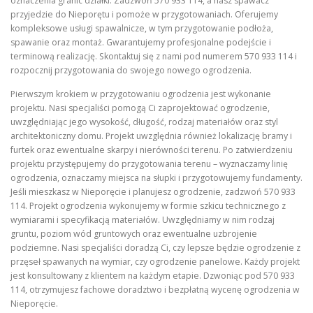
oznaczenia granic działki. Zadzwoń 570 933 114, a nasz spawacz
przyjedzie do Nieporętu i pomoże w przygotowaniach. Oferujemy
kompleksowe usługi spawalnicze, w tym przygotowanie podłoża,
spawanie oraz montaż. Gwarantujemy profesjonalne podejście i
terminową realizację. Skontaktuj się z nami pod numerem 570 933 114 i
rozpocznij przygotowania do swojego nowego ogrodzenia.
Pierwszym krokiem w przygotowaniu ogrodzenia jest wykonanie
projektu. Nasi specjaliści pomogą Ci zaprojektować ogrodzenie,
uwzględniając jego wysokość, długość, rodzaj materiałów oraz styl
architektoniczny domu. Projekt uwzględnia również lokalizację bramy i
furtek oraz ewentualne skarpy i nierówności terenu. Po zatwierdzeniu
projektu przystępujemy do przygotowania terenu – wyznaczamy linię
ogrodzenia, oznaczamy miejsca na słupki i przygotowujemy fundamenty.
Jeśli mieszkasz w Nieporęcie i planujesz ogrodzenie, zadzwoń 570 933
114. Projekt ogrodzenia wykonujemy w formie szkicu technicznego z
wymiarami i specyfikacją materiałów. Uwzględniamy w nim rodzaj
gruntu, poziom wód gruntowych oraz ewentualne uzbrojenie
podziemne. Nasi specjaliści doradzą Ci, czy lepsze będzie ogrodzenie z
przęseł spawanych na wymiar, czy ogrodzenie panelowe. Każdy projekt
jest konsultowany z klientem na każdym etapie. Dzwoniąc pod 570 933
114, otrzymujesz fachowe doradztwo i bezpłatną wycenę ogrodzenia w
Nieporęcie.