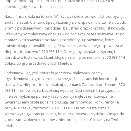
odpowiednie zaplecze techniczne. Zadzwoń 570 933 114 już dziś i
przekonaj się, że warto nam zaufać.
Nasza firma działa na terenie Warszawy i okolic od wielu lat, zdobywając
zaufanie setek klientów. Specjalizujemy się w spawaniu drzwi stalowych,
bram ogrodzeniowych, ogrodzeń, balustrad oraz konstrukcji stalowych.
Oferujemy kompleksową obsługę – od projektu, przez spawanie, aż po
montaż. Nasi spawacze posiadają certyfikaty i uprawnienia, które
potwierdzają ich kwalifikacje. Jeśli szukasz sprawdzonego spawacza w
Nieporęcie, zadzwoń 570 933 114. Oferujemy bezpłatną wycenę i
doradztwo techniczne. Skontaktuj się z nami pod numerem 570 933 114 i
dołącz do grona zadowolonych klientów.
Podsumowując, jeśli potrzebujesz drzwi stalowych, bramy
ogrodzeniowej, ogrodzenia spawanego, balustrady lub konstrukcji
stalowej w Nieporęcie – skontaktuj się z nami. Zadzwoń pod numer 570
933 114 i umów się na bezpłatną wycenę. Nasi specjaliści przyjadą na
miejsce, wykonają pomiary i zaproponują najlepsze rozwiązanie.
Gwarantujemy profesjonalną obsługę, terminowość i konkurencyjne
ceny. Nie czekaj, zadzwoń 570 933 114 już teraz. Nasza firma z
Warszawy to gwarancja jakości, bezpieczeństwa i satysfakcji. Dołącz do
grona zadowolonych klientów z Nieporętu i okolic. Czekamy na Twój
telefon.