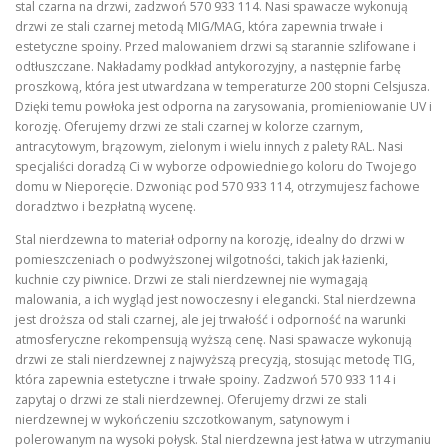
stal czarna na drzwi, zadzwoń 570 933 114. Nasi spawacze wykonują
drzwi ze stali czarnej metodą MIG/MAG, która zapewnia trwałe i
estetyczne spoiny. Przed malowaniem drzwi są starannie szlifowane i
odtłuszczane. Nakładamy podkład antykorozyjny, a następnie farbę
proszkową, która jest utwardzana w temperaturze 200 stopni Celsjusza.
Dzięki temu powłoka jest odporna na zarysowania, promieniowanie UV i
korozję. Oferujemy drzwi ze stali czarnej w kolorze czarnym,
antracytowym, brązowym, zielonym i wielu innych z palety RAL. Nasi
specjaliści doradzą Ci w wyborze odpowiedniego koloru do Twojego
domu w Nieporęcie. Dzwoniąc pod 570 933 114, otrzymujesz fachowe
doradztwo i bezpłatną wycenę.
Stal nierdzewna to materiał odporny na korozję, idealny do drzwi w
pomieszczeniach o podwyższonej wilgotności, takich jak łazienki,
kuchnie czy piwnice. Drzwi ze stali nierdzewnej nie wymagają
malowania, a ich wygląd jest nowoczesny i elegancki. Stal nierdzewna
jest droższa od stali czarnej, ale jej trwałość i odporność na warunki
atmosferyczne rekompensują wyższą cenę. Nasi spawacze wykonują
drzwi ze stali nierdzewnej z najwyższą precyzją, stosując metodę TIG,
która zapewnia estetyczne i trwałe spoiny. Zadzwoń 570 933 114 i
zapytaj o drzwi ze stali nierdzewnej. Oferujemy drzwi ze stali
nierdzewnej w wykończeniu szczotkowanym, satynowym i
polerowanym na wysoki połysk. Stal nierdzewna jest łatwa w utrzymaniu