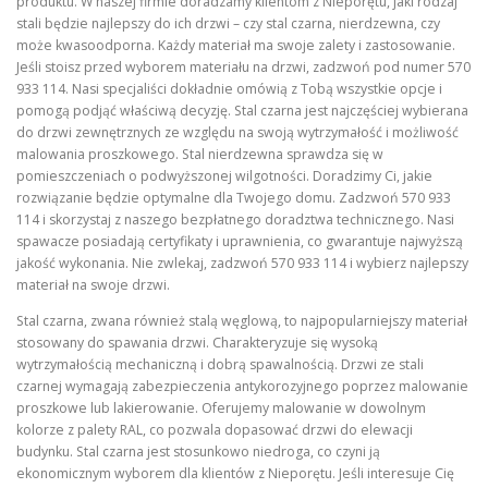
produktu. W naszej firmie doradzamy klientom z Nieporętu, jaki rodzaj
stali będzie najlepszy do ich drzwi – czy stal czarna, nierdzewna, czy
może kwasoodporna. Każdy materiał ma swoje zalety i zastosowanie.
Jeśli stoisz przed wyborem materiału na drzwi, zadzwoń pod numer 570
933 114. Nasi specjaliści dokładnie omówią z Tobą wszystkie opcje i
pomogą podjąć właściwą decyzję. Stal czarna jest najczęściej wybierana
do drzwi zewnętrznych ze względu na swoją wytrzymałość i możliwość
malowania proszkowego. Stal nierdzewna sprawdza się w
pomieszczeniach o podwyższonej wilgotności. Doradzimy Ci, jakie
rozwiązanie będzie optymalne dla Twojego domu. Zadzwoń 570 933
114 i skorzystaj z naszego bezpłatnego doradztwa technicznego. Nasi
spawacze posiadają certyfikaty i uprawnienia, co gwarantuje najwyższą
jakość wykonania. Nie zwlekaj, zadzwoń 570 933 114 i wybierz najlepszy
materiał na swoje drzwi.
Stal czarna, zwana również stalą węglową, to najpopularniejszy materiał
stosowany do spawania drzwi. Charakteryzuje się wysoką
wytrzymałością mechaniczną i dobrą spawalnością. Drzwi ze stali
czarnej wymagają zabezpieczenia antykorozyjnego poprzez malowanie
proszkowe lub lakierowanie. Oferujemy malowanie w dowolnym
kolorze z palety RAL, co pozwala dopasować drzwi do elewacji
budynku. Stal czarna jest stosunkowo niedroga, co czyni ją
ekonomicznym wyborem dla klientów z Nieporętu. Jeśli interesuje Cię