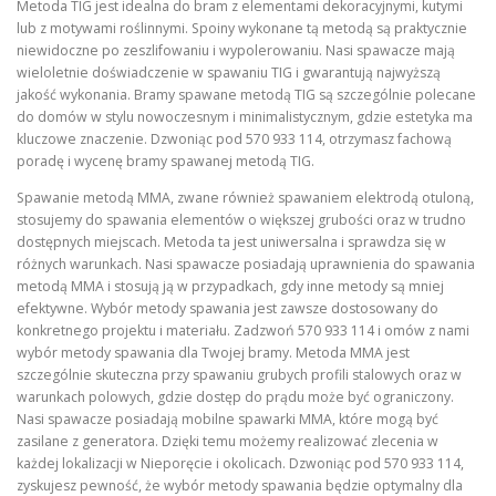
Metoda TIG jest idealna do bram z elementami dekoracyjnymi, kutymi
lub z motywami roślinnymi. Spoiny wykonane tą metodą są praktycznie
niewidoczne po zeszlifowaniu i wypolerowaniu. Nasi spawacze mają
wieloletnie doświadczenie w spawaniu TIG i gwarantują najwyższą
jakość wykonania. Bramy spawane metodą TIG są szczególnie polecane
do domów w stylu nowoczesnym i minimalistycznym, gdzie estetyka ma
kluczowe znaczenie. Dzwoniąc pod 570 933 114, otrzymasz fachową
poradę i wycenę bramy spawanej metodą TIG.
Spawanie metodą MMA, zwane również spawaniem elektrodą otuloną,
stosujemy do spawania elementów o większej grubości oraz w trudno
dostępnych miejscach. Metoda ta jest uniwersalna i sprawdza się w
różnych warunkach. Nasi spawacze posiadają uprawnienia do spawania
metodą MMA i stosują ją w przypadkach, gdy inne metody są mniej
efektywne. Wybór metody spawania jest zawsze dostosowany do
konkretnego projektu i materiału. Zadzwoń 570 933 114 i omów z nami
wybór metody spawania dla Twojej bramy. Metoda MMA jest
szczególnie skuteczna przy spawaniu grubych profili stalowych oraz w
warunkach polowych, gdzie dostęp do prądu może być ograniczony.
Nasi spawacze posiadają mobilne spawarki MMA, które mogą być
zasilane z generatora. Dzięki temu możemy realizować zlecenia w
każdej lokalizacji w Nieporęcie i okolicach. Dzwoniąc pod 570 933 114,
zyskujesz pewność, że wybór metody spawania będzie optymalny dla