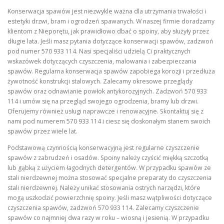
Konserwacja spawów jest niezwykle ważna dla utrzymania trwałości i
estetyki drzwi, bram i ogrodzeń spawanych. W naszej firmie doradzamy
klientom z Nieporętu, jak prawidłowo dbać o spoiny, aby służyły przez
długie lata. Jeśli masz pytania dotyczące konserwacji spawów, zadzwoń
pod numer 570 933 114. Nasi specjaliści udzielą Ci praktycznych
wskazówek dotyczących czyszczenia, malowania i zabezpieczania
spawów. Regularna konserwacja spawów zapobiega korozji i przedłuża
żywotność konstrukcji stalowych. Zalecamy okresowe przeglądy
spawów oraz odnawianie powłok antykorozyjnych. Zadzwoń 570 933
114 i umów się na przegląd swojego ogrodzenia, bramy lub drzwi.
Oferujemy również usługi naprawcze i renowacyjne. Skontaktuj się z
nami pod numerem 570 933 114 i ciesz się doskonałym stanem swoich
spawów przez wiele lat.
Podstawową czynnością konserwacyjną jest regularne czyszczenie
spawów z zabrudzeń i osadów. Spoiny należy czyścić miękką szczotką
lub gąbką z użyciem łagodnych detergentów. W przypadku spawów ze
stali nierdzewnej można stosować specjalne preparaty do czyszczenia
stali nierdzewnej. Należy unikać stosowania ostrych narzędzi, które
mogą uszkodzić powierzchnię spoiny. Jeśli masz wątpliwości dotyczące
czyszczenia spawów, zadzwoń 570 933 114. Zalecamy czyszczenie
spawów co najmniej dwa razy w roku – wiosną i jesienią. W przypadku