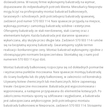
doświadczenia. W naszej firmie wykonujemy balustrady na wymiar,
dopasowane do indywidualnych potrzeb klienta. Mieszkańcy Nieporętu
mogą liczyć na profesjonalny montaż balustrad balkonowych,
tarasowych i schodowych. Jeśli potrzebujesz balustrady spawanej,
zadzwoń pod numer 570 933 114. Nasi spawacze przyjadą na miejsce,
wykonają pomiary i zamontują balustradę solidnie i estetycznie.
Oferujemy balustrady ze stali nierdzewnej, stali czarnej oraz z
elementami kutymi. Każda balustrada jest starannie spawana i
wykańczana, aby służyła przez długie lata. Zadzwoń 570 933 114 i umów
się na bezpłatną wycenę balustrady. Gwarantujemy szybki termin
realizacji i konkurencyjne ceny. Montaż balustrad wykonujemy zgodnie z
obowiązującymi normami bezpieczeństwa. Skontaktuj się z nami pod
numerem 570 933 114 już dziś.
Montaż balustrady balkonowej rozpoczyna się od dokładnych pomiarów
i wyznaczenia punktów mocowania. Nasi spawacze montują balustradę
do ściany budynku lub do płyty balkonowej, w zależności od konstrukcji.
Używamy kotew chemicznych lub mechanicznych, które zapewniają
trwałe i bezpieczne mocowanie. Balustrada jest wypoziomowana i
wypionowana, a następnie przyspawana do elementów kotwiących. Po
zakończeniu montażu spoiny są szlifowane i wygładzane, a balustrada
jest zabezpieczana antykorozyjnie. Jeśli potrzebujesz montażu
balustrady balkonowej w Nieporęcie, zadzwoń 570 933 114. Stosujemy