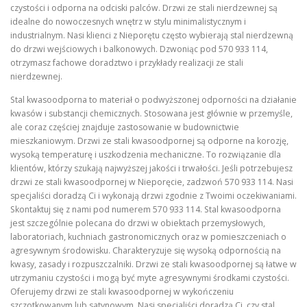
czystości i odporna na odciski palców. Drzwi ze stali nierdzewnej są
idealne do nowoczesnych wnętrz w stylu minimalistycznym i
industrialnym. Nasi klienci z Nieporętu często wybierają stal nierdzewną
do drzwi wejściowych i balkonowych. Dzwoniąc pod 570 933 114,
otrzymasz fachowe doradztwo i przykłady realizacji ze stali
nierdzewnej.
Stal kwasoodporna to materiał o podwyższonej odporności na działanie
kwasów i substancji chemicznych. Stosowana jest głównie w przemyśle,
ale coraz częściej znajduje zastosowanie w budownictwie
mieszkaniowym. Drzwi ze stali kwasoodpornej są odporne na korozję,
wysoką temperaturę i uszkodzenia mechaniczne. To rozwiązanie dla
klientów, którzy szukają najwyższej jakości i trwałości. Jeśli potrzebujesz
drzwi ze stali kwasoodpornej w Nieporęcie, zadzwoń 570 933 114. Nasi
specjaliści doradzą Ci i wykonają drzwi zgodnie z Twoimi oczekiwaniami.
Skontaktuj się z nami pod numerem 570 933 114. Stal kwasoodporna
jest szczególnie polecana do drzwi w obiektach przemysłowych,
laboratoriach, kuchniach gastronomicznych oraz w pomieszczeniach o
agresywnym środowisku. Charakteryzuje się wysoką odpornością na
kwasy, zasady i rozpuszczalniki. Drzwi ze stali kwasoodpornej są łatwe w
utrzymaniu czystości i mogą być myte agresywnymi środkami czystości.
Oferujemy drzwi ze stali kwasoodpornej w wykończeniu
szczotkowanym lub satynowym. Nasi specjaliści doradzą Ci, czy stal