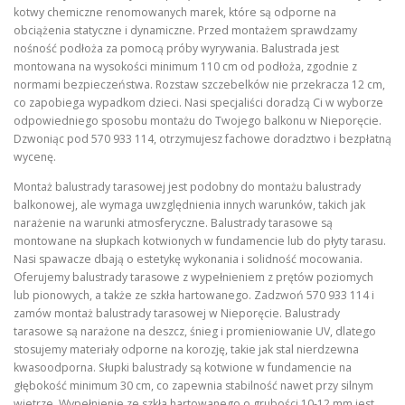
kotwy chemiczne renomowanych marek, które są odporne na
obciążenia statyczne i dynamiczne. Przed montażem sprawdzamy
nośność podłoża za pomocą próby wyrywania. Balustrada jest
montowana na wysokości minimum 110 cm od podłoża, zgodnie z
normami bezpieczeństwa. Rozstaw szczebelków nie przekracza 12 cm,
co zapobiega wypadkom dzieci. Nasi specjaliści doradzą Ci w wyborze
odpowiedniego sposobu montażu do Twojego balkonu w Nieporęcie.
Dzwoniąc pod 570 933 114, otrzymujesz fachowe doradztwo i bezpłatną
wycenę.
Montaż balustrady tarasowej jest podobny do montażu balustrady
balkonowej, ale wymaga uwzględnienia innych warunków, takich jak
narażenie na warunki atmosferyczne. Balustrady tarasowe są
montowane na słupkach kotwionych w fundamencie lub do płyty tarasu.
Nasi spawacze dbają o estetykę wykonania i solidność mocowania.
Oferujemy balustrady tarasowe z wypełnieniem z prętów poziomych
lub pionowych, a także ze szkła hartowanego. Zadzwoń 570 933 114 i
zamów montaż balustrady tarasowej w Nieporęcie. Balustrady
tarasowe są narażone na deszcz, śnieg i promieniowanie UV, dlatego
stosujemy materiały odporne na korozję, takie jak stal nierdzewna
kwasoodporna. Słupki balustrady są kotwione w fundamencie na
głębokość minimum 30 cm, co zapewnia stabilność nawet przy silnym
wietrze. Wypełnienie ze szkła hartowanego o grubości 10-12 mm jest