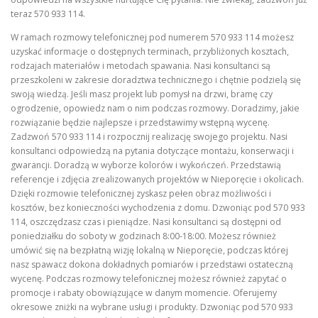
teraz 570 933 114.
W ramach rozmowy telefonicznej pod numerem 570 933 114 możesz
uzyskać informacje o dostępnych terminach, przybliżonych kosztach,
rodzajach materiałów i metodach spawania. Nasi konsultanci są
przeszkoleni w zakresie doradztwa technicznego i chętnie podzielą się
swoją wiedzą. Jeśli masz projekt lub pomysł na drzwi, bramę czy
ogrodzenie, opowiedz nam o nim podczas rozmowy. Doradzimy, jakie
rozwiązanie będzie najlepsze i przedstawimy wstępną wycenę.
Zadzwoń 570 933 114 i rozpocznij realizację swojego projektu. Nasi
konsultanci odpowiedzą na pytania dotyczące montażu, konserwacji i
gwarancji. Doradzą w wyborze kolorów i wykończeń. Przedstawią
referencje i zdjęcia zrealizowanych projektów w Nieporęcie i okolicach.
Dzięki rozmowie telefonicznej zyskasz pełen obraz możliwości i
kosztów, bez konieczności wychodzenia z domu. Dzwoniąc pod 570 933
114, oszczędzasz czas i pieniądze. Nasi konsultanci są dostępni od
poniedziałku do soboty w godzinach 8:00-18:00. Możesz również
umówić się na bezpłatną wizję lokalną w Nieporęcie, podczas której
nasz spawacz dokona dokładnych pomiarów i przedstawi ostateczną
wycenę. Podczas rozmowy telefonicznej możesz również zapytać o
promocje i rabaty obowiązujące w danym momencie. Oferujemy
okresowe zniżki na wybrane usługi i produkty. Dzwoniąc pod 570 933