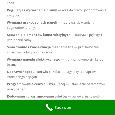
linek.
Regulacja i wyrównanie bramy
— korekta pracy i poziomowania
skrzydła.
Wymiana uszkodzonych paneli
— naprawa lub wymiana
segmentów bramy.
Spawanie elementów konstrukcyjnych
— naprawa pęknięć i
uszkodzeń ramy.
Smarowanie i konserwacja mechaniczna
— profilaktyczne
smarowanie łożysk i prowadnic.
Wymiana napędu elektrycznego
— montaż nowego silnika do
bramy.
Naprawa napędu i serwis silnika
— diagnostyka i naprawa
istniejącego napędu.
Programowanie centrali sterującej
— ustawienie parametrów
pracy napędu.
Kodowanie i programowanie pilotów
— parowanie nowych
pilotów i kasowanie starych.
Zadzwoń
Wymiana baterii w pilotach
— szybka wymiana i test działania.