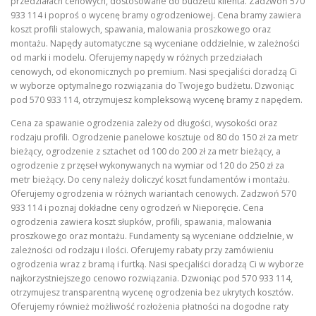
przedziałach cenowych, dostosowane do budżetu klienta. Zadzwoń 570
933 114 i poproś o wycenę bramy ogrodzeniowej. Cena bramy zawiera
koszt profili stalowych, spawania, malowania proszkowego oraz
montażu. Napędy automatyczne są wyceniane oddzielnie, w zależności
od marki i modelu. Oferujemy napędy w różnych przedziałach
cenowych, od ekonomicznych po premium. Nasi specjaliści doradzą Ci
w wyborze optymalnego rozwiązania do Twojego budżetu. Dzwoniąc
pod 570 933 114, otrzymujesz kompleksową wycenę bramy z napędem.
Cena za spawanie ogrodzenia zależy od długości, wysokości oraz
rodzaju profili. Ogrodzenie panelowe kosztuje od 80 do 150 zł za metr
bieżący, ogrodzenie z sztachet od 100 do 200 zł za metr bieżący, a
ogrodzenie z przęseł wykonywanych na wymiar od 120 do 250 zł za
metr bieżący. Do ceny należy doliczyć koszt fundamentów i montażu.
Oferujemy ogrodzenia w różnych wariantach cenowych. Zadzwoń 570
933 114 i poznaj dokładne ceny ogrodzeń w Nieporęcie. Cena
ogrodzenia zawiera koszt słupków, profili, spawania, malowania
proszkowego oraz montażu. Fundamenty są wyceniane oddzielnie, w
zależności od rodzaju i ilości. Oferujemy rabaty przy zamówieniu
ogrodzenia wraz z bramą i furtką. Nasi specjaliści doradzą Ci w wyborze
najkorzystniejszego cenowo rozwiązania. Dzwoniąc pod 570 933 114,
otrzymujesz transparentną wycenę ogrodzenia bez ukrytych kosztów.
Oferujemy również możliwość rozłożenia płatności na dogodne raty