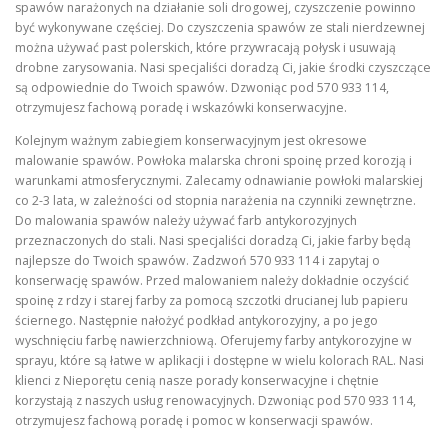
spawów narażonych na działanie soli drogowej, czyszczenie powinno
być wykonywane częściej. Do czyszczenia spawów ze stali nierdzewnej
można używać past polerskich, które przywracają połysk i usuwają
drobne zarysowania. Nasi specjaliści doradzą Ci, jakie środki czyszczące
są odpowiednie do Twoich spawów. Dzwoniąc pod 570 933 114,
otrzymujesz fachową poradę i wskazówki konserwacyjne.
Kolejnym ważnym zabiegiem konserwacyjnym jest okresowe
malowanie spawów. Powłoka malarska chroni spoinę przed korozją i
warunkami atmosferycznymi. Zalecamy odnawianie powłoki malarskiej
co 2-3 lata, w zależności od stopnia narażenia na czynniki zewnętrzne.
Do malowania spawów należy używać farb antykorozyjnych
przeznaczonych do stali. Nasi specjaliści doradzą Ci, jakie farby będą
najlepsze do Twoich spawów. Zadzwoń 570 933 114 i zapytaj o
konserwację spawów. Przed malowaniem należy dokładnie oczyścić
spoinę z rdzy i starej farby za pomocą szczotki drucianej lub papieru
ściernego. Następnie nałożyć podkład antykorozyjny, a po jego
wyschnięciu farbę nawierzchniową. Oferujemy farby antykorozyjne w
sprayu, które są łatwe w aplikacji i dostępne w wielu kolorach RAL. Nasi
klienci z Nieporętu cenią nasze porady konserwacyjne i chętnie
korzystają z naszych usług renowacyjnych. Dzwoniąc pod 570 933 114,
otrzymujesz fachową poradę i pomoc w konserwacji spawów.