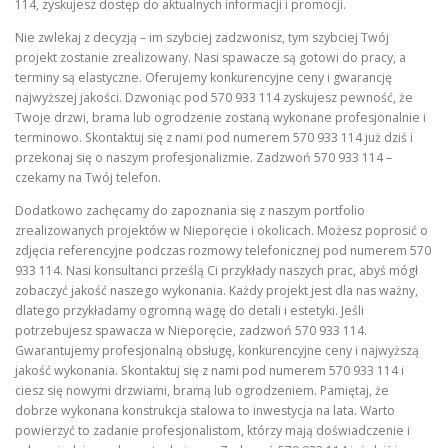
114, zyskujesz dostęp do aktualnych informacji i promocji.
Nie zwlekaj z decyzją – im szybciej zadzwonisz, tym szybciej Twój
projekt zostanie zrealizowany. Nasi spawacze są gotowi do pracy, a
terminy są elastyczne. Oferujemy konkurencyjne ceny i gwarancję
najwyższej jakości. Dzwoniąc pod 570 933 114 zyskujesz pewność, że
Twoje drzwi, brama lub ogrodzenie zostaną wykonane profesjonalnie i
terminowo. Skontaktuj się z nami pod numerem 570 933 114 już dziś i
przekonaj się o naszym profesjonalizmie. Zadzwoń 570 933 114 –
czekamy na Twój telefon.
Dodatkowo zachęcamy do zapoznania się z naszym portfolio
zrealizowanych projektów w Nieporęcie i okolicach. Możesz poprosić o
zdjęcia referencyjne podczas rozmowy telefonicznej pod numerem 570
933 114. Nasi konsultanci prześlą Ci przykłady naszych prac, abyś mógł
zobaczyć jakość naszego wykonania. Każdy projekt jest dla nas ważny,
dlatego przykładamy ogromną wagę do detali i estetyki. Jeśli
potrzebujesz spawacza w Nieporęcie, zadzwoń 570 933 114.
Gwarantujemy profesjonalną obsługę, konkurencyjne ceny i najwyższą
jakość wykonania. Skontaktuj się z nami pod numerem 570 933 114 i
ciesz się nowymi drzwiami, bramą lub ogrodzeniem. Pamiętaj, że
dobrze wykonana konstrukcja stalowa to inwestycja na lata. Warto
powierzyć to zadanie profesjonalistom, którzy mają doświadczenie i