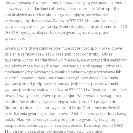
obowiązywania. Gwarantujemy, że nasze usługi są wykonane zgodnie z
najwyższymi standardami i obowiązującymi normami. W przypadku
jakichkolwiek usterek w okresie gwarancyjnym, niezwłocznie
przystępujemy do naprawy. Zadzwoń 570 933 114 i zamów usługę
spawalniczą z pełną gwarancją. Skontaktuj się z nami pod numerem 570
933 114 i zyskaj spokój ducha dzięki gwarancji na nasze prace
spawalnicze.
Gwarancja na drzwi stalowe obejmuje szczelność spoin, prawidłowe
działanie zamków i zawiasów oraz stabilność konstrukcji. Okres
gwarancji wynosi standardowo 24 miesiące, ale w przypadku niektórych
projektów może być wydłużony. Gwarancja nie obejmuje uszkodzeń
mechanicznych powstałych w wyniku niewłaściwego użytkowania lub
zdarzeń losowych. Nasi konsultanci szczegółowo wyjaśnią warunki
gwarancji przed podpisaniem umowy. Jeśli chcesz poznać warunki
gwarancji na drzwi stalowe, zadzwoń 570 933 114. Gwarancja obejmuje
również wady materiałowe i produkcyjne. W przypadku wystąpienia
problemów w okresie gwarancyjnym, nasi specjaliści przyjadą do
Nieporętu i dokonają naprawy na koszt firmy. Oferujemy możliwość
przedłużenia gwarancji o dodatkowe 12 lub 24 miesiące za dodatkową
opłatą. Nasi klienci cenią nasze podejście do gwarancji i czują się
bezpiecznie powierzając nam swoje zlecenia. Dzwoniąc pod 570 933
114, otrzymujesz pełną informację o warunkach gwarancji.