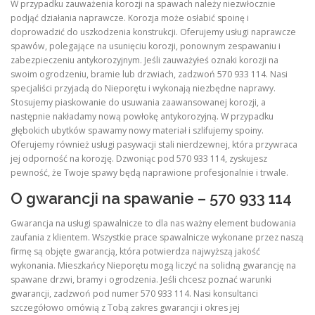
W przypadku zauważenia korozji na spawach należy niezwłocznie
podjąć działania naprawcze. Korozja może osłabić spoinę i
doprowadzić do uszkodzenia konstrukcji. Oferujemy usługi naprawcze
spawów, polegające na usunięciu korozji, ponownym zespawaniu i
zabezpieczeniu antykorozyjnym. Jeśli zauważyłeś oznaki korozji na
swoim ogrodzeniu, bramie lub drzwiach, zadzwoń 570 933 114. Nasi
specjaliści przyjadą do Nieporętu i wykonają niezbędne naprawy.
Stosujemy piaskowanie do usuwania zaawansowanej korozji, a
następnie nakładamy nową powłokę antykorozyjną. W przypadku
głębokich ubytków spawamy nowy materiał i szlifujemy spoiny.
Oferujemy również usługi pasywacji stali nierdzewnej, która przywraca
jej odporność na korozję. Dzwoniąc pod 570 933 114, zyskujesz
pewność, że Twoje spawy będą naprawione profesjonalnie i trwale.
O gwarancji na spawanie – 570 933 114
Gwarancja na usługi spawalnicze to dla nas ważny element budowania
zaufania z klientem. Wszystkie prace spawalnicze wykonane przez naszą
firmę są objęte gwarancją, która potwierdza najwyższą jakość
wykonania. Mieszkańcy Nieporętu mogą liczyć na solidną gwarancję na
spawane drzwi, bramy i ogrodzenia. Jeśli chcesz poznać warunki
gwarancji, zadzwoń pod numer 570 933 114. Nasi konsultanci
szczegółowo omówią z Tobą zakres gwarancji i okres jej