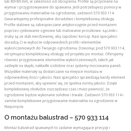
lub 80×80 mm, w zależności od obciążenia. Profile są przycinane na
wymiar i przygotowywane do spawania. Jeśli potrzebujesz pomocy w
przygotowaniu materiałów na ogrodzenie, zadzwoń 570 933 114.
Gwarantujemy profesjonalne doradztwo i kompleksową obsługę.
Profile stalowe są zabezpieczane antykorozyjnie przed montażem
poprzez cynkowanie ogniowe lub malowanie proszkowe. Łączniki i
śruby są ze stali nierdzewnej, aby zapobiec korozji. Nasi specjaliści
doradzą Ci w wyborze odpowiednich profili i elementów
wykończeniowych do Twojego ogrodzenia. Dzwoniąc pod 570 933 114,
otrzymujesz kompleksową obsługę od projektu po montaż. Oferujemy
również przygotowanie elementów wykończeniowych, takich jak
zaślepki na słupki, nakładki ozdobne oraz systemy mocowania paneli.
Wszystkie materiały są dostarczane na miejsce montażu w
odpowiedniej ilości i jakości. Nasi specjaliści sprawdzają każdy element
przed montażem, aby upewnić się, że spełnia normy jakości. Dzięki
kompleksowej obsłudze oszczędzasz czas i masz pewność, że
ogrodzenie będzie wykonane solidnie i trwale. Zadzwoń 570 933 114 i
zamów kompleksowe przygotowanie materiałów na ogrodzenie w
Nieporęcie.
O montażu balustrad – 570 933 114
Montaż balustrad spawanych to zadanie wymagające precyzji i