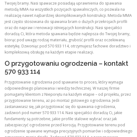
Twojej bramy. Nasi spawacze posiadają uprawnienia do spawania
metodą MMA na wszystkich pozycjach spawalniczych, co pozwala na
realizację nawet najbardziej skomplikowanych konstrukcji. Metoda MMA
jest często stosowana do spawania bram o dużych przekrojach profili
oraz do napraw i renowacji istniejących konstrukcji. Nasi specjaliści
doradzą Ci, która metoda spawania będzie najlepsza do Twojej bramy,
biorąc pod uwagę rodzaj materiału, grubość profili oraz oczekiwaną
estetykę. Dzwoniąc pod 570 933 114, otrzymujesz fachowe doradztwo i
kompleksową obsługę na każdym etapie realizacji.
O przygotowaniu ogrodzenia – kontakt
570 933 114
Przygotowanie ogrodzenia pod spawanie to proces, który wymaga
odpowiedniego planowania i wiedzy technicznej. W naszej firmie
pomagamy klientom z Nieporętu na każdym etapie – od projektu, przez
przygotowanie terenu, aż po montaż gotowego ogrodzenia. Jeśli
zastanawiasz się, jak przygotować się do spawania ogrodzenia,
zadzwoń pod numer 570 933 114. Nasi specjaliści doradzą Ci, jakie
fundamenty są potrzebne, jakie profile stalowe wybrać oraz jak
zabezpieczyć ogrodzenie przed korozją. Przygotowanie terenu pod
ogrodzenie spawane wymaga precyzyjnych pomiarów i odpowiedniego