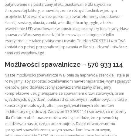
patynowanie na postarzany efekt, piaskowanie dla uzyskania
chropowatej faktury, a nawet łączenie różnych technik w jednym
projekcie. Możesz również personalizować elementy dodatkowe –
klamki, zawiasy, okucia, zamki, wkładki, łańcuchy, rygle, a także
oświetlenie LED wbudowane w konstrukcję bramy czy balustrady. Nasz
spawacz z Warszawy doradzi, które rozwiązania będą nie tylko
estetyczne, ale także praktyczne i trwałe. Telefon 570 933 114 to Twój
kontakt do pełnej personalizacji spawania w Błoniu – dzwoń i stwórz z
nami coś wyjątkowego.
Możliwości spawalnicze – 570 933 114
Nasze możliwości spawalnicze w Błoniu są naprawdę szerokie i stale je
rozwijamy, aby sprostać oczekiwaniom nawet najbardziej wymagających
klientów. Jako doświadczony spawacz z Warszawy oferujemy
kompleksowe usługi związane ze spawaniem drzwi stalowych, bram
wjazdowych, ogrodzeń, balustrad schodowych i balkonowych, a także
konstrukcji metalowych, altan, pergoli, wiat i innych elementów
architektury ogrodowej. Zadzwoń 570 933 114 i sprawdź, co możemy
dla Ciebie zrobić – nasze możliwości są tak duże, że z pewnością
znajdziesz u nas to, czego potrzebujesz. Dzięki nowoczesnemu
sprzętowi spawalniczemu, w tym spawarkom inwertorowym,
półautomatom MAG i TIG oraz prostownikom, jesteśmy w stanie