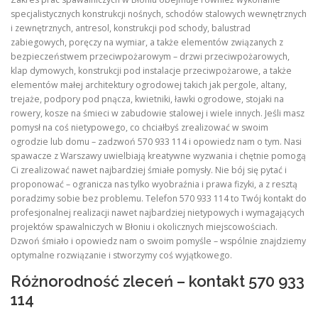
specjalistycznych konstrukcji nośnych, schodów stalowych wewnętrznych
i zewnętrznych, antresol, konstrukcji pod schody, balustrad
zabiegowych, poręczy na wymiar, a także elementów związanych z
bezpieczeństwem przeciwpożarowym – drzwi przeciwpożarowych,
klap dymowych, konstrukcji pod instalacje przeciwpożarowe, a także
elementów małej architektury ogrodowej takich jak pergole, altany,
trejaże, podpory pod pnącza, kwietniki, ławki ogrodowe, stojaki na
rowery, kosze na śmieci w zabudowie stalowej i wiele innych. Jeśli masz
pomysł na coś nietypowego, co chciałbyś zrealizować w swoim
ogrodzie lub domu – zadzwoń 570 933 114 i opowiedz nam o tym. Nasi
spawacze z Warszawy uwielbiają kreatywne wyzwania i chętnie pomogą
Ci zrealizować nawet najbardziej śmiałe pomysły. Nie bój się pytać i
proponować – ogranicza nas tylko wyobraźnia i prawa fizyki, a z resztą
poradzimy sobie bez problemu. Telefon 570 933 114 to Twój kontakt do
profesjonalnej realizacji nawet najbardziej nietypowych i wymagających
projektów spawalniczych w Błoniu i okolicznych miejscowościach.
Dzwoń śmiało i opowiedz nam o swoim pomyśle – wspólnie znajdziemy
optymalne rozwiązanie i stworzymy coś wyjątkowego.
Różnorodność zleceń – kontakt 570 933
114