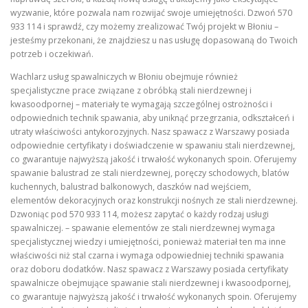
wyzwanie, które pozwala nam rozwijać swoje umiejętności. Dzwoń 570
933 114 i sprawdź, czy możemy zrealizować Twój projekt w Błoniu –
jesteśmy przekonani, że znajdziesz u nas usługę dopasowaną do Twoich
potrzeb i oczekiwań.
Wachlarz usług spawalniczych w Błoniu obejmuje również
specjalistyczne prace związane z obróbką stali nierdzewnej i
kwasoodpornej – materiały te wymagają szczególnej ostrożności i
odpowiednich technik spawania, aby uniknąć przegrzania, odkształceń i
utraty właściwości antykorozyjnych. Nasz spawacz z Warszawy posiada
odpowiednie certyfikaty i doświadczenie w spawaniu stali nierdzewnej,
co gwarantuje najwyższą jakość i trwałość wykonanych spoin. Oferujemy
spawanie balustrad ze stali nierdzewnej, poręczy schodowych, blatów
kuchennych, balustrad balkonowych, daszków nad wejściem,
elementów dekoracyjnych oraz konstrukcji nośnych ze stali nierdzewnej.
Dzwoniąc pod 570 933 114, możesz zapytać o każdy rodzaj usługi
spawalniczej. – spawanie elementów ze stali nierdzewnej wymaga
specjalistycznej wiedzy i umiejętności, ponieważ materiał ten ma inne
właściwości niż stal czarna i wymaga odpowiedniej techniki spawania
oraz doboru dodatków. Nasz spawacz z Warszawy posiada certyfikaty
spawalnicze obejmujące spawanie stali nierdzewnej i kwasoodpornej,
co gwarantuje najwyższą jakość i trwałość wykonanych spoin. Oferujemy