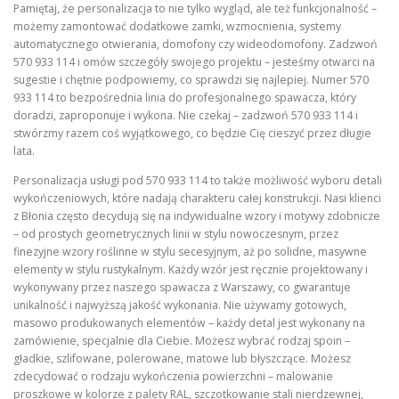
Pamiętaj, że personalizacja to nie tylko wygląd, ale też funkcjonalność –
możemy zamontować dodatkowe zamki, wzmocnienia, systemy
automatycznego otwierania, domofony czy wideodomofony. Zadzwoń
570 933 114 i omów szczegóły swojego projektu – jesteśmy otwarci na
sugestie i chętnie podpowiemy, co sprawdzi się najlepiej. Numer 570
933 114 to bezpośrednia linia do profesjonalnego spawacza, który
doradzi, zaproponuje i wykona. Nie czekaj – zadzwoń 570 933 114 i
stwórzmy razem coś wyjątkowego, co będzie Cię cieszyć przez długie
lata.
Personalizacja usługi pod 570 933 114 to także możliwość wyboru detali
wykończeniowych, które nadają charakteru całej konstrukcji. Nasi klienci
z Błonia często decydują się na indywidualne wzory i motywy zdobnicze
– od prostych geometrycznych linii w stylu nowoczesnym, przez
finezyjne wzory roślinne w stylu secesyjnym, aż po solidne, masywne
elementy w stylu rustykalnym. Każdy wzór jest ręcznie projektowany i
wykonywany przez naszego spawacza z Warszawy, co gwarantuje
unikalność i najwyższą jakość wykonania. Nie używamy gotowych,
masowo produkowanych elementów – każdy detal jest wykonany na
zamówienie, specjalnie dla Ciebie. Możesz wybrać rodzaj spoin –
gładkie, szlifowane, polerowane, matowe lub błyszczące. Możesz
zdecydować o rodzaju wykończenia powierzchni – malowanie
proszkowe w kolorze z palety RAL, szczotkowanie stali nierdzewnej,