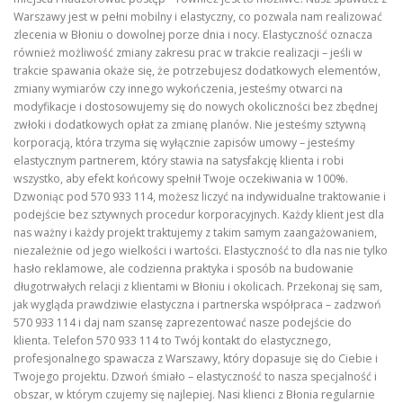
Warszawy jest w pełni mobilny i elastyczny, co pozwala nam realizować
zlecenia w Błoniu o dowolnej porze dnia i nocy. Elastyczność oznacza
również możliwość zmiany zakresu prac w trakcie realizacji – jeśli w
trakcie spawania okaże się, że potrzebujesz dodatkowych elementów,
zmiany wymiarów czy innego wykończenia, jesteśmy otwarci na
modyfikacje i dostosowujemy się do nowych okoliczności bez zbędnej
zwłoki i dodatkowych opłat za zmianę planów. Nie jesteśmy sztywną
korporacją, która trzyma się wyłącznie zapisów umowy – jesteśmy
elastycznym partnerem, który stawia na satysfakcję klienta i robi
wszystko, aby efekt końcowy spełnił Twoje oczekiwania w 100%.
Dzwoniąc pod 570 933 114, możesz liczyć na indywidualne traktowanie i
podejście bez sztywnych procedur korporacyjnych. Każdy klient jest dla
nas ważny i każdy projekt traktujemy z takim samym zaangażowaniem,
niezależnie od jego wielkości i wartości. Elastyczność to dla nas nie tylko
hasło reklamowe, ale codzienna praktyka i sposób na budowanie
długotrwałych relacji z klientami w Błoniu i okolicach. Przekonaj się sam,
jak wygląda prawdziwie elastyczna i partnerska współpraca – zadzwoń
570 933 114 i daj nam szansę zaprezentować nasze podejście do
klienta. Telefon 570 933 114 to Twój kontakt do elastycznego,
profesjonalnego spawacza z Warszawy, który dopasuje się do Ciebie i
Twojego projektu. Dzwoń śmiało – elastyczność to nasza specjalność i
obszar, w którym czujemy się najlepiej. Nasi klienci z Błonia regularnie