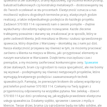
spawania drzwi stalowych, bramy wjazdowej, ogrodzenia wokół posesji,
balustrad balkonowych czy konstrukcji metalowych – dostosowujemy się
do Twoich oczekiwań w stu procentach. Elastyczność oznacza u nas
możliwość wyboru dogodnych terminów pracy, elastycznych godzin
realizacji, a także indywidualnego podejścia do każdego projektu.
Zadzwoń 570 933 114 i opowiedz nam o swoim pomyśle – chętnie
wysłuchamy i doradzimy najlepsze rozwiązanie. Każde zlecenie
traktujemy poważnie i staramy się zrealizować je w sposób, który w
pełni zadowoli klienta. Jeśli mieszkasz w Błoniu i szukasz sprawdzonego
spawacza, który dojedzie z Warszawy – skontaktuj się z nami już dziś.
Nasza elastyczność przejawia się również w tym, że możemy pracować
zarówno u klienta na miejscu w Błoniu, jak i przygotować elementy w
naszym warsztacie w Warszawie. Dzięki temu oszczędzasz czas i
pieniądze, a my możemy zaoferować konkurencyjne ceny.
Spawanie
drzwi stalowych, bram czy ogrodzeń to nasza specjalność, ale nie boimy
się wyzwań – podejmujemy się również nietypowych projektów, które
wymagają kreatywnego podejścia i zaawansowanych technik
spawalniczych. Pamiętaj, że pierwszym krokiem do udanej współpracy
jest telefon pod numer 570 933 114. Czekamy na Twój sygnał i z
przyjemnością odpowiemy na wszystkie pytania. Nie zwlekaj – dzwoń
570 933 114 już dziś i przekonaj się, jak wygląda prawdziwie elastyczna
usługa spawalnicza. Działamy szybko, sprawnie i zawsze z myślą o
kliencie. Twoje drzwi, brama czy ogrodzenie będą nie tylko solidne, ale