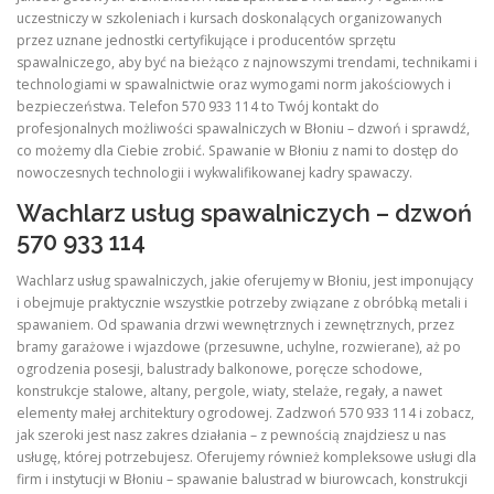
uczestniczy w szkoleniach i kursach doskonalących organizowanych
przez uznane jednostki certyfikujące i producentów sprzętu
spawalniczego, aby być na bieżąco z najnowszymi trendami, technikami i
technologiami w spawalnictwie oraz wymogami norm jakościowych i
bezpieczeństwa. Telefon 570 933 114 to Twój kontakt do
profesjonalnych możliwości spawalniczych w Błoniu – dzwoń i sprawdź,
co możemy dla Ciebie zrobić. Spawanie w Błoniu z nami to dostęp do
nowoczesnych technologii i wykwalifikowanej kadry spawaczy.
Wachlarz usług spawalniczych – dzwoń
570 933 114
Wachlarz usług spawalniczych, jakie oferujemy w Błoniu, jest imponujący
i obejmuje praktycznie wszystkie potrzeby związane z obróbką metali i
spawaniem. Od spawania drzwi wewnętrznych i zewnętrznych, przez
bramy garażowe i wjazdowe (przesuwne, uchylne, rozwierane), aż po
ogrodzenia posesji, balustrady balkonowe, poręcze schodowe,
konstrukcje stalowe, altany, pergole, wiaty, stelaże, regały, a nawet
elementy małej architektury ogrodowej. Zadzwoń 570 933 114 i zobacz,
jak szeroki jest nasz zakres działania – z pewnością znajdziesz u nas
usługę, której potrzebujesz. Oferujemy również kompleksowe usługi dla
firm i instytucji w Błoniu – spawanie balustrad w biurowcach, konstrukcji