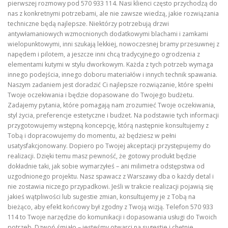
pierwszej rozmowy pod 570 933 114. Nasi klienci często przychodzą do
nas z konkretnymi potrzebami, ale nie zawsze wiedzą, jakie rozwiązania
techniczne będą najlepsze. Niektórzy potrzebują drzwi
antywłamaniowych wzmocnionych dodatkowymi blachami i zamkami
wielopunktowymi, inni szukają lekkiej, nowoczesnej bramy przesuwnej z
napędem i pilotem, a jeszcze inni chcą tradycyjnego ogrodzenia z
elementami kutymi w stylu dworkowym. Każda z tych potrzeb wymaga
innego podejścia, innego doboru materiałów i innych technik spawania.
Naszym zadaniem jest doradzić Ci najlepsze rozwiązanie, które spełni
Twoje oczekiwania i będzie dopasowane do Twojego budżetu.
Zadajemy pytania, które pomagają nam zrozumieć Twoje oczekiwania,
styl życia, preferencje estetyczne i budżet. Na podstawie tych informacji
przygotowujemy wstępną koncepcję, którą następnie konsultujemy z
Tobą i dopracowujemy do momentu, aż będziesz w pełni
usatysfakcjonowany. Dopiero po Twojej akceptacji przystępujemy do
realizacji. Dzięki temu masz pewność, że gotowy produkt będzie
dokładnie taki, jak sobie wymarzyłeś – ani milimetra odstępstwa od
uzgodnionego projektu. Nasz spawacz z Warszawy dba o każdy detal i
nie zostawia niczego przypadkowi. Jeśli w trakcie realizacji pojawią się
jakieś wątpliwości lub sugestie zmian, konsultujemy je z Tobą na
bieżąco, aby efekt końcowy był zgodny z Twoją wizją. Telefon 570 933
114 to Twoje narzędzie do komunikacji i dopasowania usługi do Twoich
potrzeb. Dzwoń śmiało – jesteśmy otwarci na sugestie i chętnie