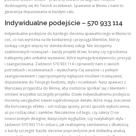
dostosujemy się do Twoich oczekiwań. Spawanie w Błoniu z nami to
gwarancja dopasowania w każdym calu.
Indywidualne podejście – 570 933 114
Indywidualne podejście do każdego zlecenia spawalniczego w Błoniu to
coś, co nas wyróżnia na tle konkurencji i przyciąga klientów, którzy
szukają czegoś więcej niż standardowej usługi. Nie stosujemy
szablonowych rozwiązań – każdy projekt drzwi, bramy czy ogrodzenia
traktujemy jako unikalne wyzwanie, które wymaga kreatywności, precyzji
i zaangażowania. Zadzwoń 570 933 114 i opowiedz nam o swoich
potrzebach i oczekiwaniach – wysłuchamy Cię uważnie i z pełnym
zaangażowaniem i zaproponujemy najlepsze możliwe rozwiązanie,
dopasowane do Twojego budżetu, stylu i oczekiwań. Nasz spawacz z
Warszawy przyjeżdża do Błonia, aby osobiście spotkać się z klientem i
omówić wszystkie szczegóły projektu. Dzięki indywidualnemu podejściu
możemy uwzględnić nawet najdrobniejsze detale, które mają znaczenie
dla końcowego efektu – od rodzaju spoiny, przez sposób wykończenia,
aż po rodzaj okuć i zamków. Niezależnie od tego, czy zależy Ci na
nowoczesnym designie, klasycznym wyglądzie, czy rustykalnym stylu –
zadzwoń 570 933 114 i zobacz, jak realizujemy zamówienia z dbałością
o każdy szczegół. Każde zlecenie poprzedzone jest dokładną analizą