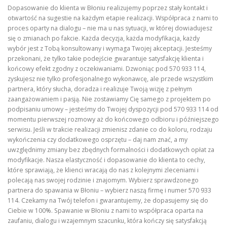
Dopasowanie do klienta w Błoniu realizujemy poprzez stały kontakt i
otwartość na sugestie na każdym etapie realizacji. Współpraca z nami to
proces oparty na dialogu – nie ma u nas sytuacji, w której dowiadujesz
się o zmianach po fakcie. Każda decyzja, każda modyfikacja, każdy
wybór jest z Tobą konsultowany i wymaga Twojej akceptacji. Jesteśmy
przekonani, że tylko takie podejście gwarantuje satysfakcję klienta i
końcowy efekt zgodny z oczekiwaniami. Dzwoniąc pod 570 933 114,
zyskujesz nie tylko profesjonalnego wykonawcę, ale przede wszystkim
partnera, który słucha, doradza i realizuje Twoją wizję z pełnym
zaangażowaniem i pasją. Nie zostawiamy Cię samego z projektem po
podpisaniu umowy – jesteśmy do Twojej dyspozycji pod 570 933 114 od
momentu pierwszej rozmowy aż do końcowego odbioru i późniejszego
serwisu. Jeśli w trakcie realizacji zmienisz zdanie co do koloru, rodzaju
wykończenia czy dodatkowego osprzętu – daj nam znać, a my
uwzględnimy zmiany bez zbędnych formalności i dodatkowych opłat za
modyfikacje. Nasza elastyczność i dopasowanie do klienta to cechy,
które sprawiają, że klienci wracają do nas z kolejnymi zleceniami i
polecają nas swojej rodzinie i znajomym. Wybierz sprawdzonego
partnera do spawania w Błoniu – wybierz naszą firmę i numer 570 933
114. Czekamy na Twój telefon i gwarantujemy, że dopasujemy się do
Ciebie w 100%. Spawanie w Błoniu z nami to współpraca oparta na
zaufaniu, dialogu i wzajemnym szacunku, która kończy się satysfakcją