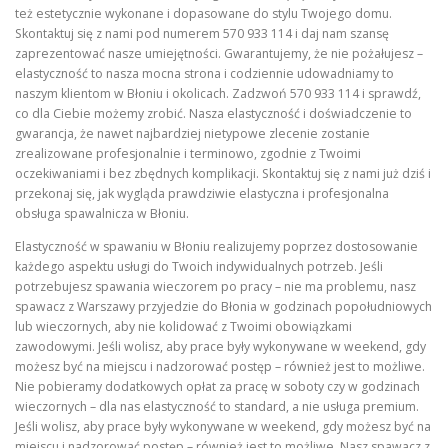
też estetycznie wykonane i dopasowane do stylu Twojego domu.
Skontaktuj się z nami pod numerem 570 933 114 i daj nam szansę
zaprezentować nasze umiejętności. Gwarantujemy, że nie pożałujesz –
elastyczność to nasza mocna strona i codziennie udowadniamy to
naszym klientom w Błoniu i okolicach. Zadzwoń 570 933 114 i sprawdź,
co dla Ciebie możemy zrobić. Nasza elastyczność i doświadczenie to
gwarancja, że nawet najbardziej nietypowe zlecenie zostanie
zrealizowane profesjonalnie i terminowo, zgodnie z Twoimi
oczekiwaniami i bez zbędnych komplikacji. Skontaktuj się z nami już dziś i
przekonaj się, jak wygląda prawdziwie elastyczna i profesjonalna
obsługa spawalnicza w Błoniu.
Elastyczność w spawaniu w Błoniu realizujemy poprzez dostosowanie
każdego aspektu usługi do Twoich indywidualnych potrzeb. Jeśli
potrzebujesz spawania wieczorem po pracy – nie ma problemu, nasz
spawacz z Warszawy przyjedzie do Błonia w godzinach popołudniowych
lub wieczornych, aby nie kolidować z Twoimi obowiązkami
zawodowymi. Jeśli wolisz, aby prace były wykonywane w weekend, gdy
możesz być na miejscu i nadzorować postęp – również jest to możliwe.
Nie pobieramy dodatkowych opłat za pracę w soboty czy w godzinach
wieczornych – dla nas elastyczność to standard, a nie usługa premium.
Jeśli wolisz, aby prace były wykonywane w weekend, gdy możesz być na
miejscu i nadzorować postęp – również jest to możliwe. Nasz spawacz z