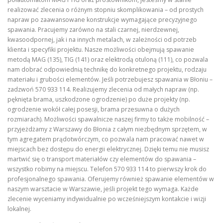
realizować zlecenia o różnym stopniu skomplikowania – od prostych
napraw po zaawansowane konstrukcje wymagające precyzyjnego
spawania. Pracujemy zarówno na stali czarnej, nierdzewnej,
kwasoodpornej, jak i na innych metalach, w zależności od potrzeb
klienta i specyfiki projektu. Nasze możliwości obejmują spawanie
metodą MAG (135), TIG (141) oraz elektrodą otuloną (111), co pozwala
nam dobrać odpowiednią technikę do konkretnego projektu, rodzaju
materiału i grubości elementów. Jeśli potrzebujesz spawania w Błoniu –
zadzwoń 570 933 114. Realizujemy zlecenia od małych napraw (np.
pęknięta brama, uszkodzone ogrodzenie) po duże projekty (np.
ogrodzenie wokół całej posesji, brama przesuwna o dużych
rozmiarach). Możliwości spawalnicze naszej firmy to także mobilność –
przyjeżdżamy z Warszawy do Błonia z całym niezbędnym sprzętem, w
tym agregatem prądotwórczym, co pozwala nam pracować nawet w
miejscach bez dostępu do energii elektrycznej. Dzięki temu nie musisz
martwić się o transport materiałów czy elementów do spawania –
wszystko robimy na miejscu. Telefon 570 933 114 to pierwszy krok do
profesjonalnego spawania. Oferujemy również spawanie elementów w
naszym warsztacie w Warszawie, jeśli projekt tego wymaga. Każde
zlecenie wyceniamy indywidualnie po wcześniejszym kontakcie i wizji
lokalnej.