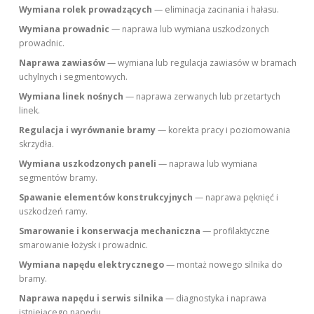
Wymiana rolek prowadzących
— eliminacja zacinania i hałasu.
Wymiana prowadnic
— naprawa lub wymiana uszkodzonych
prowadnic.
Naprawa zawiasów
— wymiana lub regulacja zawiasów w bramach
uchylnych i segmentowych.
Wymiana linek nośnych
— naprawa zerwanych lub przetartych
linek.
Regulacja i wyrównanie bramy
— korekta pracy i poziomowania
skrzydła.
Wymiana uszkodzonych paneli
— naprawa lub wymiana
segmentów bramy.
Spawanie elementów konstrukcyjnych
— naprawa pęknięć i
uszkodzeń ramy.
Smarowanie i konserwacja mechaniczna
— profilaktyczne
smarowanie łożysk i prowadnic.
Wymiana napędu elektrycznego
— montaż nowego silnika do
bramy.
Naprawa napędu i serwis silnika
— diagnostyka i naprawa
istniejącego napędu.