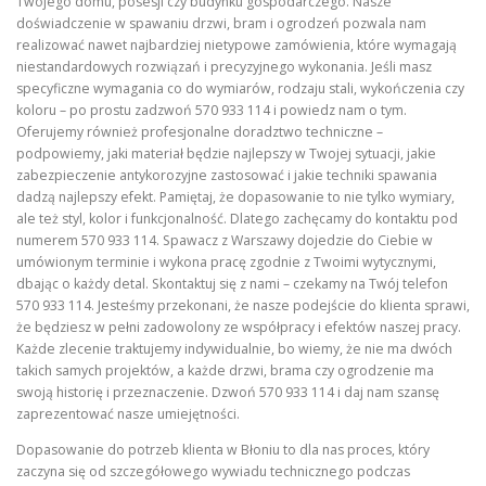
Twojego domu, posesji czy budynku gospodarczego. Nasze
doświadczenie w spawaniu drzwi, bram i ogrodzeń pozwala nam
realizować nawet najbardziej nietypowe zamówienia, które wymagają
niestandardowych rozwiązań i precyzyjnego wykonania. Jeśli masz
specyficzne wymagania co do wymiarów, rodzaju stali, wykończenia czy
koloru – po prostu zadzwoń 570 933 114 i powiedz nam o tym.
Oferujemy również profesjonalne doradztwo techniczne –
podpowiemy, jaki materiał będzie najlepszy w Twojej sytuacji, jakie
zabezpieczenie antykorozyjne zastosować i jakie techniki spawania
dadzą najlepszy efekt. Pamiętaj, że dopasowanie to nie tylko wymiary,
ale też styl, kolor i funkcjonalność. Dlatego zachęcamy do kontaktu pod
numerem 570 933 114. Spawacz z Warszawy dojedzie do Ciebie w
umówionym terminie i wykona pracę zgodnie z Twoimi wytycznymi,
dbając o każdy detal. Skontaktuj się z nami – czekamy na Twój telefon
570 933 114. Jesteśmy przekonani, że nasze podejście do klienta sprawi,
że będziesz w pełni zadowolony ze współpracy i efektów naszej pracy.
Każde zlecenie traktujemy indywidualnie, bo wiemy, że nie ma dwóch
takich samych projektów, a każde drzwi, brama czy ogrodzenie ma
swoją historię i przeznaczenie. Dzwoń 570 933 114 i daj nam szansę
zaprezentować nasze umiejętności.
Dopasowanie do potrzeb klienta w Błoniu to dla nas proces, który
zaczyna się od szczegółowego wywiadu technicznego podczas