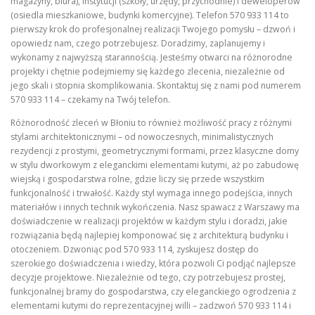
magazyny, biura), instytucji (szkoły, urzędy, przychodnie) i deweloperów
(osiedla mieszkaniowe, budynki komercyjne). Telefon 570 933 114 to
pierwszy krok do profesjonalnej realizacji Twojego pomysłu – dzwoń i
opowiedz nam, czego potrzebujesz. Doradzimy, zaplanujemy i
wykonamy z najwyższą starannością. Jesteśmy otwarci na różnorodne
projekty i chętnie podejmiemy się każdego zlecenia, niezależnie od
jego skali i stopnia skomplikowania. Skontaktuj się z nami pod numerem
570 933 114 – czekamy na Twój telefon.
Różnorodność zleceń w Błoniu to również możliwość pracy z różnymi
stylami architektonicznymi – od nowoczesnych, minimalistycznych
rezydencji z prostymi, geometrycznymi formami, przez klasyczne domy
w stylu dworkowym z eleganckimi elementami kutymi, aż po zabudowę
wiejską i gospodarstwa rolne, gdzie liczy się przede wszystkim
funkcjonalność i trwałość. Każdy styl wymaga innego podejścia, innych
materiałów i innych technik wykończenia. Nasz spawacz z Warszawy ma
doświadczenie w realizacji projektów w każdym stylu i doradzi, jakie
rozwiązania będą najlepiej komponować się z architekturą budynku i
otoczeniem. Dzwoniąc pod 570 933 114, zyskujesz dostęp do
szerokiego doświadczenia i wiedzy, która pozwoli Ci podjąć najlepsze
decyzje projektowe. Niezależnie od tego, czy potrzebujesz prostej,
funkcjonalnej bramy do gospodarstwa, czy eleganckiego ogrodzenia z
elementami kutymi do reprezentacyjnej willi – zadzwoń 570 933 114 i