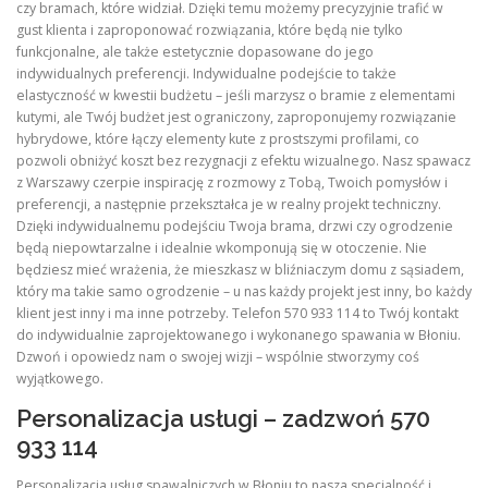
czy bramach, które widział. Dzięki temu możemy precyzyjnie trafić w
gust klienta i zaproponować rozwiązania, które będą nie tylko
funkcjonalne, ale także estetycznie dopasowane do jego
indywidualnych preferencji. Indywidualne podejście to także
elastyczność w kwestii budżetu – jeśli marzysz o bramie z elementami
kutymi, ale Twój budżet jest ograniczony, zaproponujemy rozwiązanie
hybrydowe, które łączy elementy kute z prostszymi profilami, co
pozwoli obniżyć koszt bez rezygnacji z efektu wizualnego. Nasz spawacz
z Warszawy czerpie inspirację z rozmowy z Tobą, Twoich pomysłów i
preferencji, a następnie przekształca je w realny projekt techniczny.
Dzięki indywidualnemu podejściu Twoja brama, drzwi czy ogrodzenie
będą niepowtarzalne i idealnie wkomponują się w otoczenie. Nie
będziesz mieć wrażenia, że mieszkasz w bliźniaczym domu z sąsiadem,
który ma takie samo ogrodzenie – u nas każdy projekt jest inny, bo każdy
klient jest inny i ma inne potrzeby. Telefon 570 933 114 to Twój kontakt
do indywidualnie zaprojektowanego i wykonanego spawania w Błoniu.
Dzwoń i opowiedz nam o swojej wizji – wspólnie stworzymy coś
wyjątkowego.
Personalizacja usługi – zadzwoń 570
933 114
Personalizacja usług spawalniczych w Błoniu to nasza specjalność i