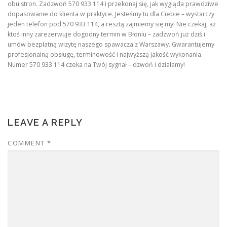
obu stron. Zadzwoń 570 933 114 i przekonaj się, jak wygląda prawdziwe
dopasowanie do klienta w praktyce. Jesteśmy tu dla Ciebie – wystarczy
jeden telefon pod 570 933 114, a resztą zajmiemy się my! Nie czekaj, aż
ktoś inny zarezerwuje dogodny termin w Błoniu – zadzwoń już dziś i
umów bezpłatną wizytę naszego spawacza z Warszawy. Gwarantujemy
profesjonalną obsługę, terminowość i najwyższą jakość wykonania.
Numer 570 933 114 czeka na Twój sygnał – dzwoń i działamy!
LEAVE A REPLY
COMMENT
*