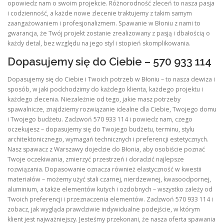
opowiedz nam o swoim projekcie. Różnorodność zleceń to nasza pasja
i codzienność, a każde nowe zlecenie traktujemy z takim samym
zaangażowaniem i profesjonalizmem. Spawanie w Błoniu z nami to
gwarancja, że Twój projekt zostanie zrealizowany z pasją i dbałością o
każdy detal, bez względu na jego styl i stopień skomplikowania.
Dopasujemy się do Ciebie – 570 933 114
Dopasujemy się do Ciebie i Twoich potrzeb w Błoniu – to nasza dewiza i
sposób, w jaki podchodzimy do każdego klienta, każdego projektu i
każdego zlecenia. Niezależnie od tego, jakie masz potrzeby
spawalnicze, znajdziemy rozwiązanie idealne dla Ciebie, Twojego domu
i Twojego budżetu. Zadzwoń 570 933 114 i powiedz nam, czego
oczekujesz – dopasujemy się do Twojego budżetu, terminu, stylu
architektonicznego, wymagań technicznych i preferencji estetycznych.
Nasz spawacz z Warszawy dojedzie do Błonia, aby osobiście poznać
Twoje oczekiwania, zmierzyć przestrzeń i doradzić najlepsze
rozwiązania. Dopasowanie oznacza również elastyczność w kwestii
materiałów – możemy użyć stali czarnej, nierdzewnej, kwasoodpornej,
aluminium, a także elementów kutych i ozdobnych – wszystko zależy od
Twoich preferencji i przeznaczenia elementów. Zadzwoń 570 933 114 i
zobacz, jak wygląda prawdziwie indywidualne podejście, w którym
klient jest najważniejszy. Jesteśmy przekonani, że nasza oferta spawania