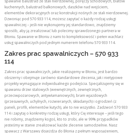
spawanie balustrad ze stali nierdzewnej, poręczy schodowych, blatów
kuchennych, balustrad balkonowych, daszków nad wejściem,
elementów dekoracyjnych oraz konstrukcji nośnych ze stali nierdzewnej.
Dzwoniąc pod 570 933 114, możesz zapytać o każdy rodzaj usługi
spawalniczej – jeśli nie wykonujemy jej standardowo, znajdziemy
sposób, aby ją zrealizować lub polecimy sprawdzonego partnera w
Błoniu. Spawanie w Błoniu z nami to kompleksowość i pełen wachlarz
usług spawalniczych pod jednym numerem telefonu 570 933 114.
Zakres prac spawalniczych – 570 933
114
Zakres prac spawalniczych, jakie realizujemy w Błoniu, jest bardzo
obszerny i obejmuje zarówno standardowe zlecenia, jak i nietypowe
projekty wymagające indywidualnego podejścia. Specjalizujemy się w
spawaniu drzwi stalowych (wewnętrznych, zewnętrznych,
przeciwpożarowych, antywłamaniowych), bram wjazdowych
(przesuwnych, uchylnych, rozwieranych, składanych) i ogrodzeń (z
paneli, profili, elementów kutych), ale to nie wszystko. Zadzwoń 570 933
114 i zapytaj o konkretny rodzaj usługi, który Cię interesuje – jeśli tego
nie robimy, znajdziemy kogoś, kto to zrobi, ale w 99% przypadków
jesteśmy w stanie zrealizować każde zlecenie samodzielnie. Nasz
spawacz z Warszawy dojeżdża do Błonia z pełnym wyposażeniem,