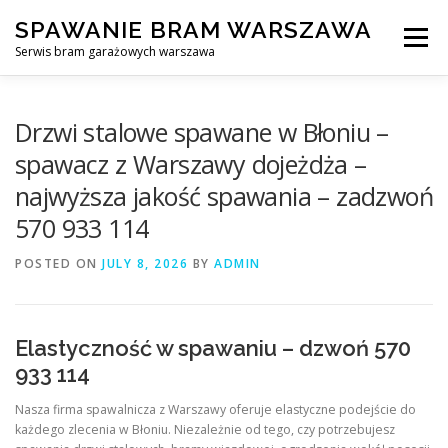
Skip
SPAWANIE BRAM WARSZAWA
to
Menu
content
Serwis bram garażowych warszawa
SPAWANIE BRAM GARAŻOWYCH I OGRODZEŃ WARSZAWA
Drzwi stalowe spawane w Błoniu –
spawacz z Warszawy dojeżdża –
najwyższa jakość spawania – zadzwoń
AWARYJNE OTWIERANIE BRAM
BLOG
KONTAKT
570 933 114
POSTED ON
JULY 8, 2026
BY
ADMIN
Elastyczność w spawaniu – dzwoń 570
933 114
Nasza firma spawalnicza z Warszawy oferuje elastyczne podejście do
każdego zlecenia w Błoniu. Niezależnie od tego, czy potrzebujesz