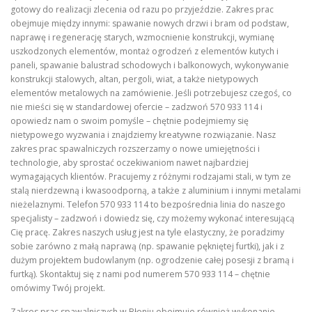
gotowy do realizacji zlecenia od razu po przyjeździe. Zakres prac
obejmuje między innymi: spawanie nowych drzwi i bram od podstaw,
naprawę i regenerację starych, wzmocnienie konstrukcji, wymianę
uszkodzonych elementów, montaż ogrodzeń z elementów kutych i
paneli, spawanie balustrad schodowych i balkonowych, wykonywanie
konstrukcji stalowych, altan, pergoli, wiat, a także nietypowych
elementów metalowych na zamówienie. Jeśli potrzebujesz czegoś, co
nie mieści się w standardowej ofercie – zadzwoń 570 933 114 i
opowiedz nam o swoim pomyśle – chętnie podejmiemy się
nietypowego wyzwania i znajdziemy kreatywne rozwiązanie. Nasz
zakres prac spawalniczych rozszerzamy o nowe umiejętności i
technologie, aby sprostać oczekiwaniom nawet najbardziej
wymagających klientów. Pracujemy z różnymi rodzajami stali, w tym ze
stalą nierdzewną i kwasoodporną, a także z aluminium i innymi metalami
nieżelaznymi. Telefon 570 933 114 to bezpośrednia linia do naszego
specjalisty – zadzwoń i dowiedz się, czy możemy wykonać interesującą
Cię pracę. Zakres naszych usług jest na tyle elastyczny, że poradzimy
sobie zarówno z małą naprawą (np. spawanie pękniętej furtki), jak i z
dużym projektem budowlanym (np. ogrodzenie całej posesji z bramą i
furtką). Skontaktuj się z nami pod numerem 570 933 114 – chętnie
omówimy Twój projekt.
Zakres prac spawalniczych w Błoniu obejmuje również wykonanie