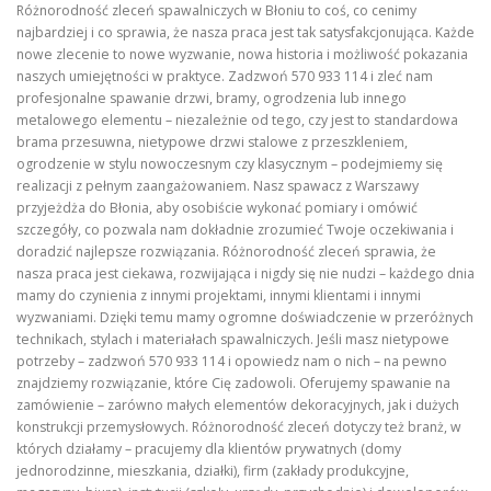
Różnorodność zleceń spawalniczych w Błoniu to coś, co cenimy
najbardziej i co sprawia, że nasza praca jest tak satysfakcjonująca. Każde
nowe zlecenie to nowe wyzwanie, nowa historia i możliwość pokazania
naszych umiejętności w praktyce. Zadzwoń 570 933 114 i zleć nam
profesjonalne spawanie drzwi, bramy, ogrodzenia lub innego
metalowego elementu – niezależnie od tego, czy jest to standardowa
brama przesuwna, nietypowe drzwi stalowe z przeszkleniem,
ogrodzenie w stylu nowoczesnym czy klasycznym – podejmiemy się
realizacji z pełnym zaangażowaniem. Nasz spawacz z Warszawy
przyjeżdża do Błonia, aby osobiście wykonać pomiary i omówić
szczegóły, co pozwala nam dokładnie zrozumieć Twoje oczekiwania i
doradzić najlepsze rozwiązania. Różnorodność zleceń sprawia, że
nasza praca jest ciekawa, rozwijająca i nigdy się nie nudzi – każdego dnia
mamy do czynienia z innymi projektami, innymi klientami i innymi
wyzwaniami. Dzięki temu mamy ogromne doświadczenie w przeróżnych
technikach, stylach i materiałach spawalniczych. Jeśli masz nietypowe
potrzeby – zadzwoń 570 933 114 i opowiedz nam o nich – na pewno
znajdziemy rozwiązanie, które Cię zadowoli. Oferujemy spawanie na
zamówienie – zarówno małych elementów dekoracyjnych, jak i dużych
konstrukcji przemysłowych. Różnorodność zleceń dotyczy też branż, w
których działamy – pracujemy dla klientów prywatnych (domy
jednorodzinne, mieszkania, działki), firm (zakłady produkcyjne,