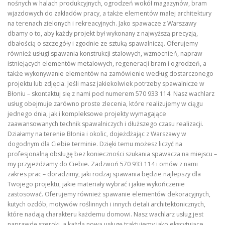
nośnych w halach produkcyjnych, ogrodzeń wokół magazynów, bram
wjazdowych do zakładów pracy, a także elementów małej architektury
na terenach zielonych i rekreacyjnych. Jako spawacze z Warszawy
dbamy o to, aby każdy projekt był wykonany z najwyższą precyzją,
dbałością o szczegóły i zgodnie ze sztuką spawalniczą. Oferujemy
również usługi spawania konstrukcji stalowych, wzmocnień, napraw
istniejących elementów metalowych, regeneracji bram i ogrodzeń, a
także wykonywanie elementów na zamówienie według dostarczonego
projektu lub zdjęcia. Jeśli masz jakiekolwiek potrzeby spawalnicze w
Błoniu – skontaktuj się z nami pod numerem 570 933 114. Nasz wachlarz
usług obejmuje zarówno proste zlecenia, które realizujemy w ciągu
jednego dnia, jak i kompleksowe projekty wymagające
zaawansowanych technik spawalniczych i dłuższego czasu realizacji.
Działamy na terenie Błonia i okolic, dojeżdżając z Warszawy w
dogodnym dla Ciebie terminie. Dzięki temu możesz liczyć na
profesjonalną obsługę bez konieczności szukania spawacza na miejscu –
my przyjeżdżamy do Ciebie. Zadzwoń 570 933 114 i omów z nami
zakres prac – doradzimy, jaki rodzaj spawania będzie najlepszy dla
Twojego projektu, jakie materiały wybrać i jakie wykończenie
zastosować. Oferujemy również spawanie elementów dekoracyjnych,
kutych ozdób, motywów roślinnych i innych detali architektonicznych,
które nadają charakteru każdemu domowi. Nasz wachlarz usług jest
naprawdę szeroki, a każdą nową usługę traktujemy jako ekscytujące