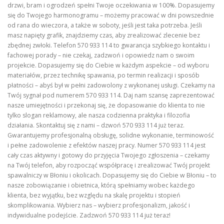
drzwi, bram i ogrodzeń spełni Twoje oczekiwania w 100%. Dopasujemy
się do Twojego harmonogramu – możemy pracować w dni powszednie
od rana do wieczora, a także w soboty, jeśli jest taka potrzeba. Jeśli
masz napięty grafik, znajdziemy czas, aby zrealizować zlecenie bez
zbędnej zwłoki. Telefon 570 933 114 to gwarancja szybkiego kontaktu i
fachowej porady – nie czekaj, zadzwoń i opowiedz nam o swoim
projekcie. Dopasujemy się do Ciebie w każdym aspekcie – od wyboru
materiałów, przez technikę spawania, po termin realizacji i sposób
płatności – abyś był w pełni zadowolony z wykonanej usługi. Czekamy na
Twój sygnał pod numerem 570 933 114. Daj nam szansę zaprezentować
nasze umiejętności i przekonaj się, że dopasowanie do klienta to nie
tylko slogan reklamowy, ale nasza codzienna praktyka i filozofia
działania. Skontaktuj się z nami – dzwoń 570 933 114 już teraz.
Gwarantujemy profesjonalną obsługę, solidne wykonanie, terminowość
i pełne zadowolenie z efektów naszej pracy. Numer 570 933 114 jest
cały czas aktywny i gotowy do przyjęcia Twojego zgłoszenia – czekamy
na Twój telefon, aby rozpocząć współpracę i zrealizować Twój projekt
spawalniczy w Błoniu i okolicach. Dopasujemy się do Ciebie w Błoniu – to
nasze zobowiązanie i obietnica, którą spełniamy wobec każdego
klienta, bez wyjątku, bez względu na skalę projektu i stopień
skomplikowania. Wybierz nas – wybierz profesjonalizm, jakość i
indywidualne podejście. Zadzwoń 570 933 114 już teraz!