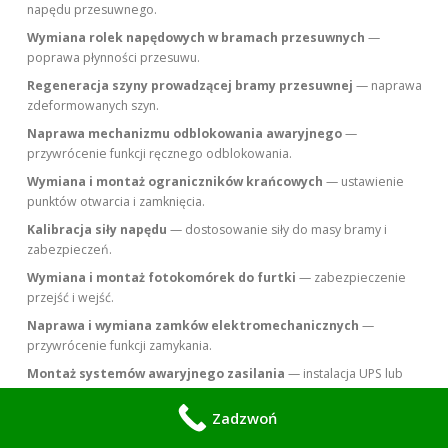
napędu przesuwnego.
Wymiana rolek napędowych w bramach przesuwnych
—
poprawa płynności przesuwu.
Regeneracja szyny prowadzącej bramy przesuwnej
— naprawa
zdeformowanych szyn.
Naprawa mechanizmu odblokowania awaryjnego
—
przywrócenie funkcji ręcznego odblokowania.
Wymiana i montaż ograniczników krańcowych
— ustawienie
punktów otwarcia i zamknięcia.
Kalibracja siły napędu
— dostosowanie siły do masy bramy i
zabezpieczeń.
Wymiana i montaż fotokomórek do furtki
— zabezpieczenie
przejść i wejść.
Naprawa i wymiana zamków elektromechanicznych
—
przywrócenie funkcji zamykania.
Montaż systemów awaryjnego zasilania
— instalacja UPS lub
akumulatorów do napędu.
Zadzwoń
Wymiana pancerza w roletach zewnętrznych
— naprawa
uszkodzonego pancerza.