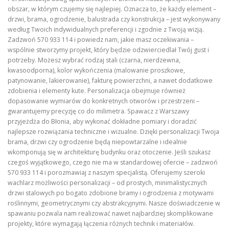
obszar, w którym czujemy się najlepiej. Oznacza to, że każdy element –
drzwi, brama, ogrodzenie, balustrada czy konstrukcja – jest wykonywany
według Twoich indywidualnych preferencji i zgodnie z Twoją wizją.
Zadzwoń 570 933 114 i powiedz nam, jakie masz oczekiwania –
wspólnie stworzymy projekt, który będzie odzwierciedlał Twój gust i
potrzeby. Możesz wybrać rodzaj stali (czarna, nierdzewna,
kwasoodporna), kolor wykończenia (malowanie proszkowe,
patynowanie, lakierowanie), fakturę powierzchni, a nawet dodatkowe
zdobienia i elementy kute. Personalizacja obejmuje również
dopasowanie wymiarów do konkretnych otworów i przestrzeni –
gwarantujemy precyzję co do milimetra. Spawacz z Warszawy
przyjeżdża do Błonia, aby wykonać dokładne pomiary i doradzić
najlepsze rozwiązania techniczne i wizualne. Dzięki personalizacji Twoja
brama, drzwi czy ogrodzenie będą niepowtarzalne i idealnie
wkomponują się w architekturę budynku oraz otoczenie. Jeśli szukasz
czegoś wyjątkowego, czego nie ma w standardowej ofercie – zadzwoń
570 933 114 i porozmawiaj z naszym specjalistą. Oferujemy szeroki
wachlarz możliwości personalizacji – od prostych, minimalistycznych
drzwi stalowych po bogato zdobione bramy i ogrodzenia z motywami
roślinnymi, geometrycznymi czy abstrakcyjnymi. Nasze doświadczenie w
spawaniu pozwala nam realizować nawet najbardziej skomplikowane
projekty, które wymagają łączenia różnych technik i materiałów.