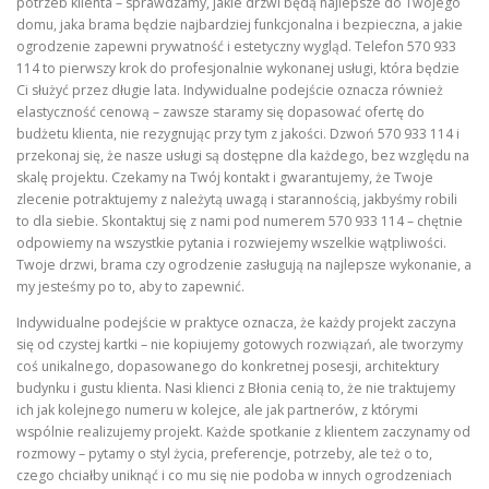
potrzeb klienta – sprawdzamy, jakie drzwi będą najlepsze do Twojego
domu, jaka brama będzie najbardziej funkcjonalna i bezpieczna, a jakie
ogrodzenie zapewni prywatność i estetyczny wygląd. Telefon 570 933
114 to pierwszy krok do profesjonalnie wykonanej usługi, która będzie
Ci służyć przez długie lata. Indywidualne podejście oznacza również
elastyczność cenową – zawsze staramy się dopasować ofertę do
budżetu klienta, nie rezygnując przy tym z jakości. Dzwoń 570 933 114 i
przekonaj się, że nasze usługi są dostępne dla każdego, bez względu na
skalę projektu. Czekamy na Twój kontakt i gwarantujemy, że Twoje
zlecenie potraktujemy z należytą uwagą i starannością, jakbyśmy robili
to dla siebie. Skontaktuj się z nami pod numerem 570 933 114 – chętnie
odpowiemy na wszystkie pytania i rozwiejemy wszelkie wątpliwości.
Twoje drzwi, brama czy ogrodzenie zasługują na najlepsze wykonanie, a
my jesteśmy po to, aby to zapewnić.
Indywidualne podejście w praktyce oznacza, że każdy projekt zaczyna
się od czystej kartki – nie kopiujemy gotowych rozwiązań, ale tworzymy
coś unikalnego, dopasowanego do konkretnej posesji, architektury
budynku i gustu klienta. Nasi klienci z Błonia cenią to, że nie traktujemy
ich jak kolejnego numeru w kolejce, ale jak partnerów, z którymi
wspólnie realizujemy projekt. Każde spotkanie z klientem zaczynamy od
rozmowy – pytamy o styl życia, preferencje, potrzeby, ale też o to,
czego chciałby uniknąć i co mu się nie podoba w innych ogrodzeniach