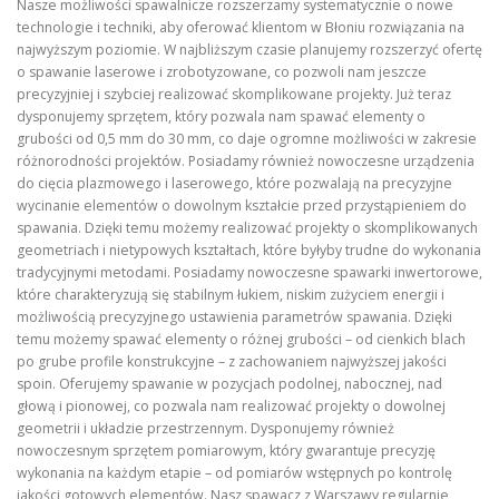
Nasze możliwości spawalnicze rozszerzamy systematycznie o nowe
technologie i techniki, aby oferować klientom w Błoniu rozwiązania na
najwyższym poziomie. W najbliższym czasie planujemy rozszerzyć ofertę
o spawanie laserowe i zrobotyzowane, co pozwoli nam jeszcze
precyzyjniej i szybciej realizować skomplikowane projekty. Już teraz
dysponujemy sprzętem, który pozwala nam spawać elementy o
grubości od 0,5 mm do 30 mm, co daje ogromne możliwości w zakresie
różnorodności projektów. Posiadamy również nowoczesne urządzenia
do cięcia plazmowego i laserowego, które pozwalają na precyzyjne
wycinanie elementów o dowolnym kształcie przed przystąpieniem do
spawania. Dzięki temu możemy realizować projekty o skomplikowanych
geometriach i nietypowych kształtach, które byłyby trudne do wykonania
tradycyjnymi metodami. Posiadamy nowoczesne spawarki inwertorowe,
które charakteryzują się stabilnym łukiem, niskim zużyciem energii i
możliwością precyzyjnego ustawienia parametrów spawania. Dzięki
temu możemy spawać elementy o różnej grubości – od cienkich blach
po grube profile konstrukcyjne – z zachowaniem najwyższej jakości
spoin. Oferujemy spawanie w pozycjach podolnej, nabocznej, nad
głową i pionowej, co pozwala nam realizować projekty o dowolnej
geometrii i układzie przestrzennym. Dysponujemy również
nowoczesnym sprzętem pomiarowym, który gwarantuje precyzję
wykonania na każdym etapie – od pomiarów wstępnych po kontrolę
jakości gotowych elementów. Nasz spawacz z Warszawy regularnie