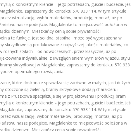
ślą o konkretnym kliencie – jego potrzebach, guście i budżecie. Jeśl
agdalenke, zapraszamy do kontaktu 570 933 114. W tym artykule
przez wizualizację, wybór materiałów, produkcję, montaż, aż po
ży Państwu nasze podejście. Magdalenke to miejscowość położona w
orządku dziennym. Mieszkańcy cenią sobie prywatność i
nia te funkcje. Jest solidna, stabilna i może być wyposażona w
 skrzydłowe są produkowane z najwyższej jakości materiałów, co
w różnych stylach – od nowoczesnych, przez klasyczne, aż po
ojektowana indywidualnie, z uwzględnieniem wymiarów wjazdu, stylu
two bramy skrzydłowej w Magdalenke, zapraszamy do kontaktu 570 933
 wyborze optymalnego rozwiązania.
zanie, które doskonale sprawdza się zarówno w małych, jak i dużych
 otoczone są zielenią, bramy skrzydłowe dodają charakteru i
irma z Pruszkowa specjalizuje się w projektowaniu i produkcji bram
ślą o konkretnym kliencie – jego potrzebach, guście i budżecie. Jeśl
agdalenke, zapraszamy do kontaktu 570 933 114. W tym artykule
przez wizualizację, wybór materiałów, produkcję, montaż, aż po
ży Państwu nasze podejście. Magdalenke to miejscowość położona w
orządku dziennym. Mieszkańcy cenią sobie prywatność i