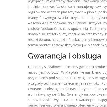
wykopach umieszczamy zbrojenie i zalewamy beto
idealnie pionowe. Na słupkach montujemy zawiasy 
regulowane w trzech płaszczyznach – pionie, pozio
bramy. Po wyregulowaniu skrzydeł montujemy zam
– siłowniki są mocowane do słupków i skrzydeł. P
czułość fotokomórek, czas opóźnienia. Testujemy d
domyka się szczelnie, czy reaguje na przeszkody
resztki betonu, narzędzia. Przekazujemy klientowi 
termin montażu bramy skrzydłowej w Magdalenke,
Gwarancja i obsługa
Na bramy skrzydłowe udzielamy gwarancji produce
napęd (jeśli dotyczy). W Magdalenke nasi klienci
przyjmujemy pod 570 933 114. Reagujemy w ciągu 
przeglądy techniczne – zalecamy je raz w roku. Po
Gwarancja i obsługa to dla nas priorytet – dbamy o
aluminiową wynosi 5 lat. Gwarancja na powłokę mal
samozatrzaski – wynosi 2 lata. Gwarancja na napęd 
ramach serwisu gwarancyjnego oferujemy coroczn