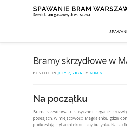
Skip
SPAWANIE BRAM WARSZA
to
Serwis bram garażowych warszawa
content
SPAWAN
Bramy skrzydłowe w Ma
POSTED ON
JULY 7, 2026
BY
ADMIN
Na początku
Brama skrzydłowa to klasyczne i eleganckie rozwią
posesjach. W miejscowości Magdalenke, gdzie domy
podkreślają styl architektoniczny budynku. Nasza f