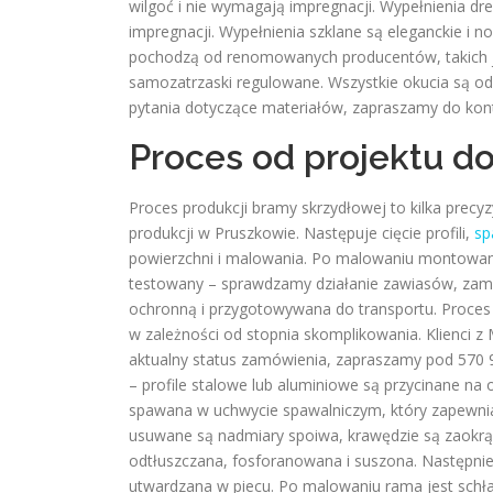
wilgoć i nie wymagają impregnacji. Wypełnienia dr
impregnacji. Wypełnienia szklane są eleganckie i
pochodzą od renomowanych producentów, takich j
samozatrzaski regulowane. Wszystkie okucia są od
pytania dotyczące materiałów, zapraszamy do kon
Proces od projektu 
Proces produkcji bramy skrzydłowej to kilka precy
produkcji w Pruszkowie. Następuje cięcie profili,
sp
powierzchni i malowania. Po malowaniu montowane 
testowany – sprawdzamy działanie zawiasów, zam
ochronną i przygotowywana do transportu. Proces
w zależności od stopnia skomplikowania. Klienci 
aktualny status zamówienia, zapraszamy pod 570 9
– profile stalowe lub aluminiowe są przycinane na
spawana w uchwycie spawalniczym, który zapewnia 
usuwane są nadmiary spoiwa, krawędzie są zaokrą
odtłuszczana, fosforanowana i suszona. Następnie
utwardzana w piecu. Po malowaniu rama jest schł