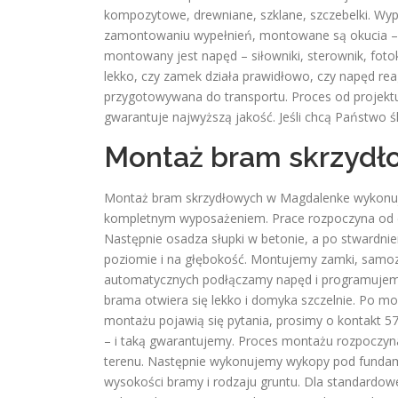
kompozytowe, drewniane, szklane, szczebelki. Wy
zamontowaniu wypełnień, montowane są okucia – z
montowany jest napęd – siłowniki, sterownik, fot
lekko, czy zamek działa prawidłowo, czy napęd rea
przygotowywana do transportu. Proces od projekt
gwarantuje najwyższą jakość. Jeśli chcą Państwo ś
Montaż bram skrzydł
Montaż bram skrzydłowych w Magdalenke wykonu
kompletnym wyposażeniem. Prace rozpoczyna od dem
Następnie osadza słupki w betonie, a po stwardnie
poziomie i na głębokość. Montujemy zamki, samoza
automatycznych podłączamy napęd i programujemy s
brama otwiera się lekko i domyka szczelnie. Po mo
montażu pojawią się pytania, prosimy o kontakt 5
– i taką gwarantujemy. Proces montażu rozpoczyna
terenu. Następnie wykonujemy wykopy pod fundam
wysokości bramy i rodzaju gruntu. Dla standardo