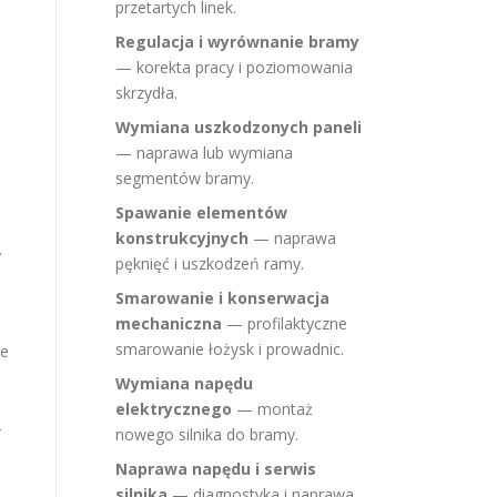
przetartych linek.
Regulacja i wyrównanie bramy
— korekta pracy i poziomowania
skrzydła.
Wymiana uszkodzonych paneli
— naprawa lub wymiana
segmentów bramy.
Spawanie elementów
konstrukcyjnych
— naprawa
.
pęknięć i uszkodzeń ramy.
Smarowanie i konserwacja
mechaniczna
— profilaktyczne
smarowanie łożysk i prowadnic.
ie
Wymiana napędu
i
elektrycznego
— montaż
–
nowego silnika do bramy.
Naprawa napędu i serwis
silnika
— diagnostyka i naprawa