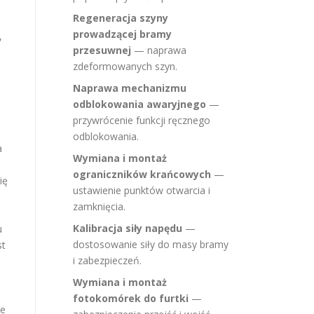
Regeneracja szyny
prowadzącej bramy
,
przesuwnej
— naprawa
zdeformowanych szyn.
Naprawa mechanizmu
odblokowania awaryjnego
—
przywrócenie funkcji ręcznego
odblokowania.
a
Wymiana i montaż
ograniczników krańcowych
—
ię
ustawienie punktów otwarcia i
zamknięcia.
Kalibracja siły napędu
—
u
dostosowanie siły do masy bramy
st
i zabezpieczeń.
Wymiana i montaż
fotokomórek do furtki
—
le