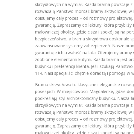
skrzydłowych na wymiar. Każda brama powstaje z my
rozważają Państwo montaż bramy skrzydłowej w M
opisujemy cały proces – od rozmowy projektowej, 
gwarancję. Zapraszamy do lektury, która przybli
malowniczej okolicy, gdzie cisza i spokój są na p
bezpieczeństwo, a brama skrzydłowa doskonale speł
zaawansowane systemy zabezpieczeń. Nasze bramy
gwarantuje ich trwałość na lata. Oferujemy bramy 
zdobione elementami kutymi. Każda brama jest pr
budynku i preferencji klienta. Jeśli szukają Pańs
114. Nasi specjaliści chętnie doradzą i pomogą w
Brama skrzydłowa to klasyczne i eleganckie rozwią
posesjach. W miejscowości Magdalenke, gdzie domy
podkreślają styl architektoniczny budynku. Nasza f
skrzydłowych na wymiar. Każda brama powstaje z my
rozważają Państwo montaż bramy skrzydłowej w M
opisujemy cały proces – od rozmowy projektowej, 
gwarancję. Zapraszamy do lektury, która przybli
malowniczej okolicy, gdzie cisza i spokój są na p