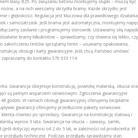
nem klasy B25. Po związaniu betonu montujemy słupki – muszą być
nośne, a na nich wieszamy skrzydła bramy. Każde skrzydło jest
mie i głębokości. Regulacja jest kluczowa dla prawidłowego działania
ek i samozatrzask. Jeśli brama jest automatyczna, montujemy napę
odłączamy zasilanie i programujemy sterownik. Ustawiamy siłę napęd
ziałanie bramy kilkukrotnie – sprawdzamy, czy otwiera się lekko, czy
. Po zakończeniu testów sprzątamy teren – usuwamy opakowania,
instrukcję obsługi i karty gwarancyjne. Jeśli chcą Państwo umówić
 zapraszamy do kontaktu 570 933 114.
nta. Gwarancja obejmuje konstrukcję, powłokę malarską, okucia ora
 objęci są pełnym wsparciem serwisowym. Zgłoszenia gwarancyjne
48 godzin. W ramach obsługi gwarancyjnej oferujemy bezpłatne
 upływie gwarancji oferujemy przedłużone pakiety serwisowe.
 klienta również po sprzedaży. Gwarancja na konstrukcję stalową i
arską wynosi 3 lata. Gwarancja na okucia – zawiasy, zamki,
(jeśli dotyczy) wynosi od 2 do 5 lat, w zależności od producenta. W
e przeglądy techniczne. Podczas przeglądu sprawdzamy stan