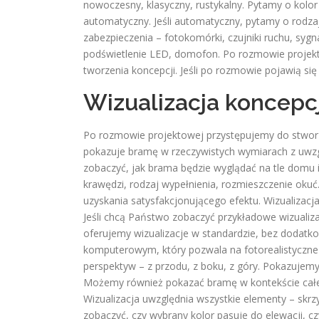
nowoczesny, klasyczny, rustykalny. Pytamy o kolor 
automatyczny. Jeśli automatyczny, pytamy o rodzaj
zabezpieczenia – fotokomórki, czujniki ruchu, sygn
podświetlenie LED, domofon. Po rozmowie projek
tworzenia koncepcji. Jeśli po rozmowie pojawią s
Wizualizacja koncepcj
Po rozmowie projektowej przystępujemy do stworze
pokazuje bramę w rzeczywistych wymiarach z uwzg
zobaczyć, jak brama będzie wyglądać na tle domu i
krawędzi, rodzaj wypełnienia, rozmieszczenie oku
uzyskania satysfakcjonującego efektu. Wizualizac
Jeśli chcą Państwo zobaczyć przykładowe wizuali
oferujemy wizualizacje w standardzie, bez dodatk
komputerowym, który pozwala na fotorealistyczn
perspektyw – z przodu, z boku, z góry. Pokazujemy,
Możemy również pokazać bramę w kontekście całeg
Wizualizacja uwzględnia wszystkie elementy – skrzy
zobaczyć, czy wybrany kolor pasuje do elewacji, cz