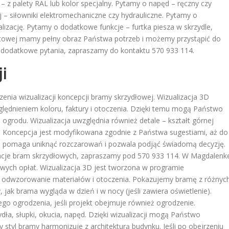
– z palety RAL lub kolor specjalny. Pytamy o napęd – ręczny czy
 – siłowniki elektromechaniczne czy hydrauliczne. Pytamy o
alizację. Pytamy o dodatkowe funkcje – furtka piesza w skrzydle,
towej mamy pełny obraz Państwa potrzeb i możemy przystąpić do
ię dodatkowe pytania, zapraszamy do kontaktu 570 933 114.
i
nia wizualizacji koncepcji bramy skrzydłowej. Wizualizacja 3D
lędnieniem koloru, faktury i otoczenia. Dzięki temu mogą Państwo
 ogrodu. Wizualizacja uwzględnia również detale – kształt górnej
ć. Koncepcja jest modyfikowana zgodnie z Państwa sugestiami, aż do
ja pomaga uniknąć rozczarowań i pozwala podjąć świadomą decyzję.
zacje bram skrzydłowych, zapraszamy pod 570 933 114. W Magdalenk
owych opłat. Wizualizacja 3D jest tworzona w programie
e odwzorowanie materiałów i otoczenia. Pokazujemy bramę z różnyc
 jak brama wygląda w dzień i w nocy (jeśli zawiera oświetlenie).
o ogrodzenia, jeśli projekt obejmuje również ogrodzenie.
dła, słupki, okucia, napęd. Dzięki wizualizacji mogą Państwo
y styl bramy harmonizuje z architekturą budynku. Jeśli po obejrzeniu