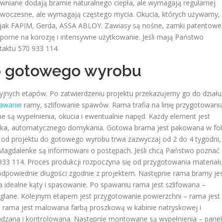
ewniane dodają bramie naturalnego ciepła, ale wymagają regularnej
 nowoczesne, ale wymagają częstego mycia. Okucia, których używamy,
ak FAPIM, Gerda, ASSA ABLOY. Zawiasy są nośne, zamki patentowe
porne na korozję i intensywne użytkowanie. Jeśli mają Państwo
taktu 570 933 114.
do gotowego wyrobu
zyjnych etapów. Po zatwierdzeniu projektu przekazujemy go do działu
awanie
ramy, szlifowanie spawów. Rama trafia na linię przygotowani
są wypełnienia, okucia i ewentualnie napęd. Każdy element jest
ka, automatycznego domykania. Gotowa brama jest pakowana w fol
 od projektu do gotowego wyrobu trwa zazwyczaj od 2 do 4 tygodni,
z Magdalenke są informowani o postępach. Jeśli chcą Państwo poznać
33 114. Proces produkcji rozpoczyna się od przygotowania materiał
 odpowiednie długości zgodnie z projektem. Następnie rama bramy je
idealne kąty i spasowanie. Po spawaniu rama jest szlifowana –
glane. Kolejnym etapem jest przygotowanie powierzchni – rama jest
 rama jest malowana farbą proszkową w kabinie natryskowej i
adzana i kontrolowana. Następnie montowane są wypełnienia – pane