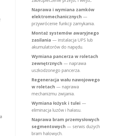
zabezpieczenie przejść i wejść.
Naprawa i wymiana zamków
elektromechanicznych
—
ę
przywrócenie funkcji zamykania.
Montaż systemów awaryjnego
zasilania
— instalacja UPS lub
akumulatorów do napędu.
Wymiana pancerza w roletach
zewnętrznych
— naprawa
uszkodzonego pancerza.
Regeneracja wału nawojowego
w roletach
— naprawa
mechanizmu zwijania.
Wymiana łożysk i tulei
—
eliminacja luzów i hałasu.
ia
Naprawa bram przemysłowych
segmentowych
— serwis dużych
bram halowych.