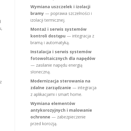
Wymiana uszczelek i izolacji
bramy
— poprawa szczelności i
izolacji termicznej.
d
u,
Montaż i serwis systemów
kontroli dostępu
— integracja z
bramą i automatyką.
Instalacja i serwis systemów
fotowoltaicznych dla napędów
— zasilanie napędu energią
słoneczną.
Modernizacja sterowania na
z
zdalne zarządzanie
— integracja
z aplikacjami i smart home.
Wymiana elementów
antykorozyjnych i malowanie
ochronne
— zabezpieczenie
przed korozją.