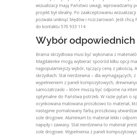
wizualizacji mają Państwo uwagi, wprowadzamy po
projekt był idealny. Po zaakceptowaniu wizualizacji
pozwala uniknąć błędów i rozczarowań. Jeśli chcą
do kontaktu 570 933 114.
Wybór odpowiednich 
Brama skrzydłowa musi być wykonana z materiałów, k
Magdalenke mogą wybierać spośród kilku opcji m
najpopularniejszy wybór, łączący cenę z jakością. 
skrzydłach. Stal nierdzewna – dla wymagających, 
wypełnieniem z paneli kompozytowych, drewnianyc
samozatrzaski – które muszą być odporne na inte
optymalne do Państwa potrzeb. W razie pytań o sp
ocynkowana malowana proszkowo to materiał, któr
następnie pomalowany farbą proszkową utwardzaną
sole drogowe. Aluminium to materiał lekki i odpor
napędy i zawiasy. Stal nierdzewna to materiał pres
sole drogowe. Wypełnienia z paneli kompozytowych