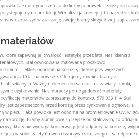
prawki. Nie ma ograniczeń co do liczby poprawek – zależy nam, aby
 przystępujemy do produkcji. Wizualizacja koncepcji to narzędzie, któ
 Państwo zobaczyć wizualizację swojej bramy skrzydłowej, zaprasza
materiałów
tóre zapewnią jej trwałość i estetykę przez lata. Nasi klienci z
ateriałowych. Stal ocynkowana malowana proszkowo –
Aluminium – lekkie, odporne na korozję, idealne przy większych
z gwarancją 10 lat na powłokę. Oferujemy również bramy z
h lub szklanych. Ważnym elementem są okucia – zawiasy, zamki,
nsywne użytkowanie. Nasi doradcy pomogą dobrać materiały
ecyfikację materiałów zapraszamy do kontaktu 570 933 114. Stal
y jest zabezpieczony przed korozją przez cynkowanie ogniowe, a
 w piecu. Taka powłoka jest odporna na promieniowanie UV, wilgoć
ny na korozję. Bramy aluminiowe są lżejsze od stalowych, co odciąża
tiżowy, który nie wymaga konserwacji. Jest odporny na korozję, wilgo
 łączą w sobie zalety drewna i tworzywa sztucznego – są odporne 