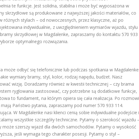
nia te funkcje. Jest solidna, stabilna i może być wyposażona w
 skrzydłowe są produkowane z najwyższej jakości materiałów, co
w różnych stylach – od nowoczesnych, przez klasyczne, aż po
ojektowana indywidualnie, z uwzględnieniem wymiarów wjazdu, stylu
two bramy skrzydłowej w Magdalenke, zapraszamy do kontaktu 570 933
 wyborze optymalnego rozwiązania.
a może odbyć się telefonicznie lub podczas spotkania w Magdalenke
kie wymiary bramy, styl, kolor, rodzaj napędu, budżet. Nasz
zować wizję. Doradzamy również w kwestii technicznej – czy brama
 system ryglowania zastosować, czy potrzebne są dodatkowe funkcje,
ktowa to fundament, na którym opiera się cała realizacja. Po rozmow
i mają Państwo pytania, zapraszamy pod numer 570 933 114.
ąca. W Magdalenke nasi klienci cenią sobie indywidualne podejście 
lamy wszystkie szczegóły techniczne. Pytamy o szerokość wjazdu 
czy może szerszy wjazd dla dwóch samochodów. Pytamy o wysokość
sza, jeśli wymaga tego charakter posesji. Pytamy o styl –