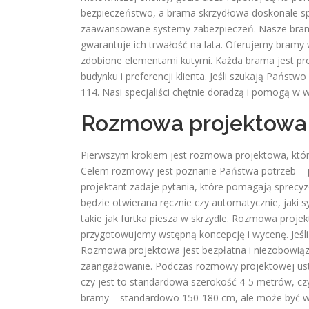
bezpieczeństwo, a brama skrzydłowa doskonale speł
zaawansowane systemy zabezpieczeń. Nasze bramy
gwarantuje ich trwałość na lata. Oferujemy bramy 
zdobione elementami kutymi. Każda brama jest pr
budynku i preferencji klienta. Jeśli szukają Pańs
114. Nasi specjaliści chętnie doradzą i pomogą w
Rozmowa projektowa
Pierwszym krokiem jest rozmowa projektowa, któr
Celem rozmowy jest poznanie Państwa potrzeb – ja
projektant zadaje pytania, które pomagają sprecy
będzie otwierana ręcznie czy automatycznie, jaki
takie jak furtka piesza w skrzydle. Rozmowa proje
przygotowujemy wstępną koncepcję i wycenę. Jeśl
Rozmowa projektowa jest bezpłatna i niezobowiązuj
zaangażowanie. Podczas rozmowy projektowej usta
czy jest to standardowa szerokość 4-5 metrów, 
bramy – standardowo 150-180 cm, ale może być wyż