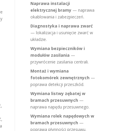
Naprawa instalacji
elektrycznej bramy
— naprawa
re
okablowania i zabezpieczeń.
my
Diagnostyka i naprawa zwarć
— lokalizacja i usunięcie zwarć w
układzie.
Wymiana bezpieczników i
modułów zasilania
—
przywrócenie zasilania centrali.
Montaż i wymiana
fotokomórek zewnętrznych
—
poprawa detekcji przeszkód.
Wymiana listwy zębatej w
bramach przesuwnych
—
,
naprawa napędu przesuwnego.
Wymiana rolek napędowych w
ć,
bramach przesuwnych
—
na
poprawa płynności przesuwu.