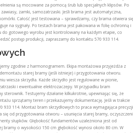
pełnienia są mocowane za pomocą śrub lub specjalnych klipsów. Po
awiasy, zamki, samozatrzaski. Jeśli brama jest automatyczna,
okomórki. Całość jest testowana – sprawdzamy, czy brama otwiera si
guje na sygnały. Po testach brama jest pakowana w folię ochronną i
u do gotowego wyrobu jest kontrolowany na każdym etapie, co
ledzić postęp produkcji, zapraszamy do kontaktu 570 933 114.
owych
jemy zgodnie z harmonogramem. Ekipa montażowa przyjeżdża z
ontażu starej bramy (jeśli istnieje) i przygotowania otworu.
niu wiesza skrzydła. Każde skrzydło jest regulowane w pionie,
trzaski i ewentualnie elektrozaczepy. W przypadku bram
terownik. Testujemy działanie kilkukrotnie, upewniając się, że
ntażu sprzątamy teren i przekazujemy dokumentację. Jeśli w trakcie
70 933 114. Montaż bram skrzydłowych to praca wymagająca precyzji
 się od przygotowania otworu – usunięcia starej bramy, oczyszczen
enty słupków. Głębokość fundamentów uzależniona jest od
wej bramy o wysokości 150 cm głębokość wynosi około 80 cm. W