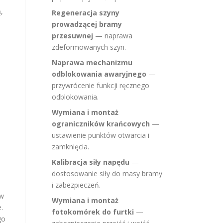
,
Regeneracja szyny
prowadzącej bramy
przesuwnej
— naprawa
zdeformowanych szyn.
Naprawa mechanizmu
odblokowania awaryjnego
—
przywrócenie funkcji ręcznego
odblokowania.
Wymiana i montaż
ograniczników krańcowych
—
ustawienie punktów otwarcia i
zamknięcia.
Kalibracja siły napędu
—
dostosowanie siły do masy bramy
i zabezpieczeń.
 w
Wymiana i montaż
.
fotokomórek do furtki
—
go