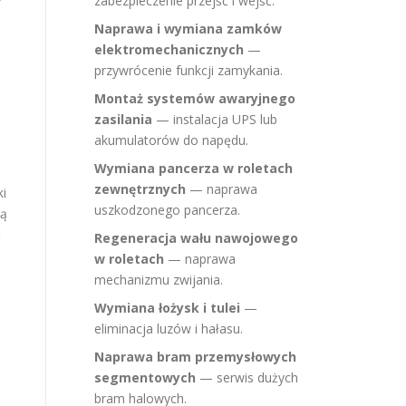
zabezpieczenie przejść i wejść.
Naprawa i wymiana zamków
elektromechanicznych
—
przywrócenie funkcji zamykania.
Montaż systemów awaryjnego
zasilania
— instalacja UPS lub
akumulatorów do napędu.
Wymiana pancerza w roletach
zewnętrznych
— naprawa
ki
uszkodzonego pancerza.
są
ę
Regeneracja wału nawojowego
w roletach
— naprawa
a
mechanizmu zwijania.
Wymiana łożysk i tulei
—
eliminacja luzów i hałasu.
Naprawa bram przemysłowych
segmentowych
— serwis dużych
bram halowych.