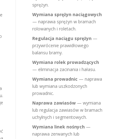
sprężyn.
Wymiana sprężyn naciągowych
ie
— naprawa sprężyn w bramach
rolowanych i roletach.
o
Regulacja naciągu sprężyn
—
przywrócenie prawidłowego
balansu bramy.
Wymiana rolek prowadzących
— eliminacja zacinania i hałasu.
Wymiana prowadnic
— naprawa
lub wymiana uszkodzonych
a
prowadnic.
u.
je
Naprawa zawiasów
— wymiana
lub regulacja zawiasów w bramach
uchylnych i segmentowych.
Wymiana linek nośnych
—
yć
naprawa zerwanych lub
na