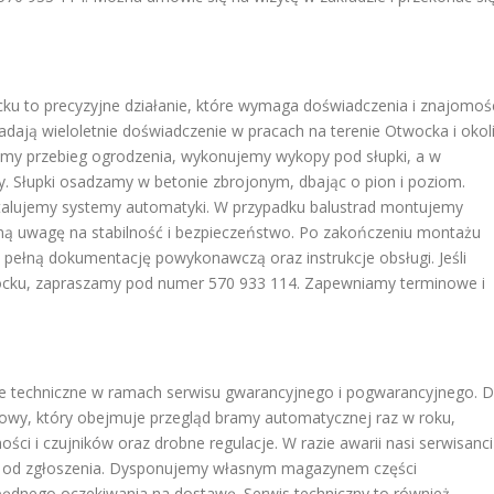
ku to precyzyjne działanie, które wymaga doświadczenia i znajomoś
ają wieloletnie doświadczenie w pracach na terenie Otwocka i okoli
y przebieg ogrodzenia, wykonujemy wykopy pod słupki, a w
 Słupki osadzamy w betonie zbrojonym, dbając o pion i poziom.
stalujemy systemy automatyki. W przypadku balustrad montujemy
ólną uwagę na stabilność i bezpieczeństwo. Po zakończeniu montażu
e pełną dokumentację powykonawczą oraz instrukcje obsługi. Jeśli
cku, zapraszamy pod numer 570 933 114. Zapewniamy terminowe i
e techniczne w ramach serwisu gwarancyjnego i pogwarancyjnego. D
owy, który obejmuje przegląd bramy automatycznej raz w roku,
i i czujników oraz drobne regulacje. W razie awarii nasi serwisanci
in od zgłoszenia. Dysponujemy własnym magazynem części
ędnego oczekiwania na dostawę. Serwis techniczny to również