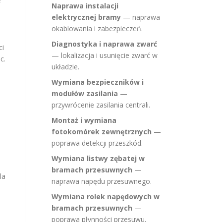
Naprawa instalacji
elektrycznej bramy
— naprawa
okablowania i zabezpieczeń.
Diagnostyka i naprawa zwarć
ci
— lokalizacja i usunięcie zwarć w
c.
układzie.
Wymiana bezpieczników i
modułów zasilania
—
przywrócenie zasilania centrali.
Montaż i wymiana
fotokomórek zewnętrznych
—
poprawa detekcji przeszkód.
Wymiana listwy zębatej w
bramach przesuwnych
—
la
naprawa napędu przesuwnego.
Wymiana rolek napędowych w
bramach przesuwnych
—
poprawa płynności przesuwu.