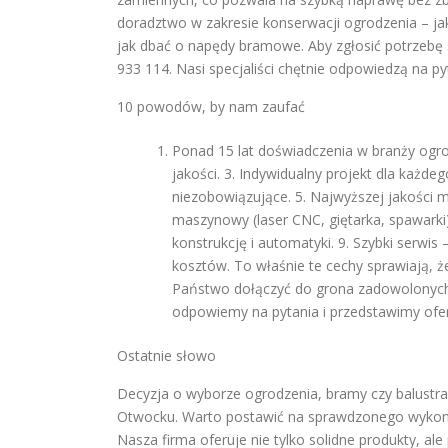
doradztwo w zakresie konserwacji ogrodzenia – ja
jak dbać o napędy bramowe. Aby zgłosić potrzebę
933 114. Nasi specjaliści chętnie odpowiedzą na py
10 powodów, by nam zaufać
Ponad 15 lat doświadczenia w branży ogro
jakości. 3. Indywidualny projekt dla każde
niezobowiązujące. 5. Najwyższej jakości
maszynowy (laser CNC, giętarka, spawarki
konstrukcję i automatyki. 9. Szybki serwi
kosztów. To właśnie te cechy sprawiają, że 
Państwo dołączyć do grona zadowolonych 
odpowiemy na pytania i przedstawimy ofer
Ostatnie słowo
Decyzja o wyborze ogrodzenia, bramy czy balustr
Otwocku. Warto postawić na sprawdzonego wykon
Nasza firma oferuje nie tylko solidne produkty, a