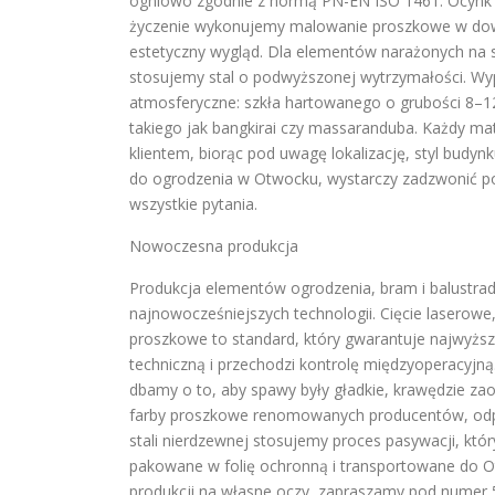
ogniowo zgodnie z normą PN-EN ISO 1461. Ocynk 
życzenie wykonujemy malowanie proszkowe w dowo
estetyczny wygląd. Dla elementów narażonych na 
stosujemy stal o podwyższonej wytrzymałości. W
atmosferyczne: szkła hartowanego o grubości 8–12
takiego jak bangkirai czy massaranduba. Każdy mat
klientem, biorąc pod uwagę lokalizację, styl budy
do ogrodzenia w Otwocku, wystarczy zadzwonić po
wszystkie pytania.
Nowoczesna produkcja
Produkcja elementów ogrodzenia, bram i balustrad
najnowocześniejszych technologii. Cięcie laserowe
proszkowe to standard, który gwarantuje najwyżs
techniczną i przechodzi kontrolę międzyoperacyjną
dbamy o to, aby spawy były gładkie, krawędzie zao
farby proszkowe renomowanych producentów, odpor
stali nierdzewnej stosujemy proces pasywacji, któ
pakowane w folię ochronną i transportowane do O
produkcji na własne oczy, zapraszamy pod numer 5