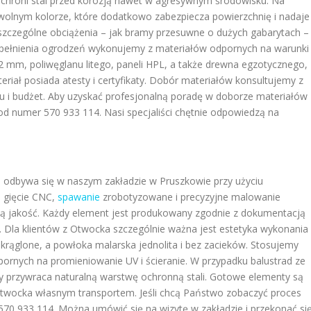
chroni stal przed korozją nawet w agresywnym środowisku. Na
lnym kolorze, które dodatkowo zabezpiecza powierzchnię i nadaje
szczególne obciążenia – jak bramy przesuwne o dużych gabarytach –
ypełnienia ogrodzeń wykonujemy z materiałów odpornych na warunki
 mm, poliwęglanu litego, paneli HPL, a także drewna egzotycznego,
eriał posiada atesty i certyfikaty. Dobór materiałów konsultujemy z
nku i budżet. Aby uzyskać profesjonalną poradę w doborze materiałów
d numer 570 933 114. Nasi specjaliści chętnie odpowiedzą na
 odbywa się w naszym zakładzie w Pruszkowie przy użyciu
, gięcie CNC,
spawanie
zrobotyzowane i precyzyjne malowanie
zą jakość. Każdy element jest produkowany zgodnie z dokumentacją
. Dla klientów z Otwocka szczególnie ważna jest estetyka wykonania
krąglone, a powłoka malarska jednolita i bez zacieków. Stosujemy
nych na promieniowanie UV i ścieranie. W przypadku balustrad ze
ry przywraca naturalną warstwę ochronną stali. Gotowe elementy są
twocka własnym transportem. Jeśli chcą Państwo zobaczyć proces
70 933 114. Można umówić się na wizytę w zakładzie i przekonać si