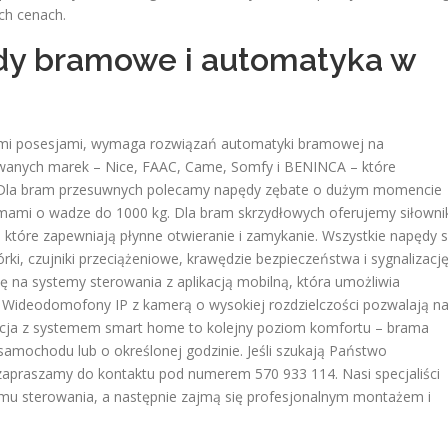
ch cenach.
y bramowe i automatyka w
ymi posesjami, wymaga rozwiązań automatyki bramowej na
anych marek – Nice, FAAC, Came, Somfy i BENINCA – które
. Dla bram przesuwnych polecamy napędy zębate o dużym momencie
mami o wadze do 1000 kg. Dla bram skrzydłowych oferujemy siłowni
p, które zapewniają płynne otwieranie i zamykanie. Wszystkie napędy 
, czujniki przeciążeniowe, krawędzie bezpieczeństwa i sygnalizacj
ię na systemy sterowania z aplikacją mobilną, która umożliwia
. Wideodomofony IP z kamerą o wysokiej rozdzielczości pozwalają n
gracja z systemem smart home to kolejny poziom komfortu – brama
amochodu lub o określonej godzinie. Jeśli szukają Państwo
apraszamy do kontaktu pod numerem 570 933 114. Nasi specjaliści
mu sterowania, a następnie zajmą się profesjonalnym montażem i