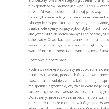
architektury. Właśnie dlatego ogrodzenia, bramy i
funkcjonalnością, harmonijnie wpisując się w otacz
terenie Otwocka i okolic, dostarczając rozwiązani
to nie tylko bariera fizyczna, ale również element
Dlatego każdy projekt rozpoczynamy od dokładneg
działce. Oferujemy bogaty wybór stylów – od nowoc
klasyczne, kute elementy nawiązujące do tradycji
balustrad w Otwocku, zapraszamy do kontaktu pod
wyborze najlepszego rozwiązania. Pamiętajmy, że 
wartość nieruchomości i zapewnia bezpieczeńst
Rozmowa o potrzebach
Podstawą udanej współpracy jest dokładne zrozumi
działce w Otwocku, podczas którego prowadzimy
Nasz doradca zadaje pytania, które pomagają sprec
ma spełniać ogrodzenie, czy zależy Wam na pełnej 
Omawiamy również kwestie techniczne: rodzaj grun
Doradzamy, jakie rozwiązania będą najtrwalsze i 
potrzebach to także moment, w którym przedstawi
zdjęcia zrealizowanych projektów w Otwocku i okol