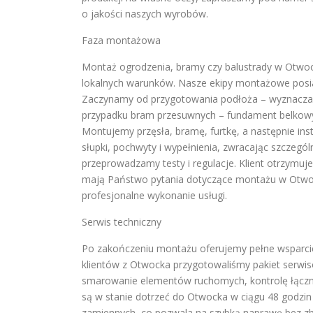
o jakości naszych wyrobów.
Faza montażowa
Montaż ogrodzenia, bramy czy balustrady w Otwoc
lokalnych warunków. Nasze ekipy montażowe posiad
Zaczynamy od przygotowania podłoża – wyznaczam
przypadku bram przesuwnych – fundament belkowy.
Montujemy przęsła, bramę, furtkę, a następnie in
słupki, pochwyty i wypełnienia, zwracając szczeg
przeprowadzamy testy i regulacje. Klient otrzymuj
mają Państwo pytania dotyczące montażu w Otwo
profesjonalne wykonanie usługi.
Serwis techniczny
Po zakończeniu montażu oferujemy pełne wsparci
klientów z Otwocka przygotowaliśmy pakiet serwis
smarowanie elementów ruchomych, kontrolę łącznośc
są w stanie dotrzeć do Otwocka w ciągu 48 godz
zamiennych, co pozwala na szybką naprawę bez zb