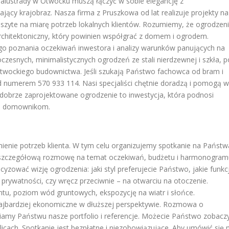
 balustrady w Otwocku muszą łączyć w sobie elegancję z
ający krajobraz. Nasza firma z Pruszkowa od lat realizuje projekty na
a szyte na miarę potrzeb lokalnych klientów. Rozumiemy, że ogrodzen
 architektoniczny, który powinien współgrać z domem i ogrodem.
o poznania oczekiwań inwestora i analizy warunków panujących na
zesnych, minimalistycznych ogrodzeń ze stali nierdzewnej i szkła, p
 otwockiego budownictwa. Jeśli szukają Państwo fachowca od bram i
 numerem 570 933 114. Nasi specjaliści chętnie doradzą i pomogą w
dobrze zaprojektowane ogrodzenie to inwestycja, która podnosi
wo domownikom.
enie potrzeb klienta. W tym celu organizujemy spotkanie na Państw
 szczegółową rozmowę na temat oczekiwań, budżetu i harmonogram
yzować wizję ogrodzenia: jaki styl preferujecie Państwo, jakie funkc
prywatności, czy wręcz przeciwnie – na otwarciu na otoczenie.
tu, poziom wód gruntowych, ekspozycję na wiatr i słońce.
najbardziej ekonomiczne w dłuższej perspektywie. Rozmowa o
amy Państwu nasze portfolio i referencje. Możecie Państwo zobacz
icach. Spotkanie jest bezpłatne i niezobowiązujące. Aby umówić się 