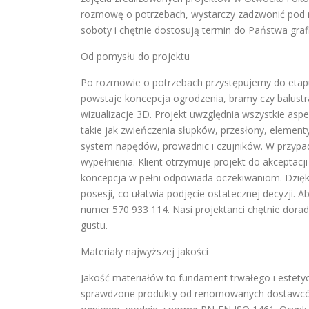
rozmowę o potrzebach, wystarczy zadzwonić pod n
soboty i chętnie dostosują termin do Państwa graf
Od pomysłu do projektu
Po rozmowie o potrzebach przystępujemy do etap
powstaje koncepcja ogrodzenia, bramy czy balustra
wizualizacje 3D. Projekt uwzględnia wszystkie aspe
takie jak zwieńczenia słupków, przesłony, eleme
system napędów, prowadnic i czujników. W przypa
wypełnienia. Klient otrzymuje projekt do akcepta
koncepcja w pełni odpowiada oczekiwaniom. Dzięki
posesji, co ułatwia podjęcie ostatecznej decyzji
numer 570 933 114. Nasi projektanci chętnie dora
gustu.
Materiały najwyższej jakości
Jakość materiałów to fundament trwałego i estety
sprawdzone produkty od renomowanych dostawców.