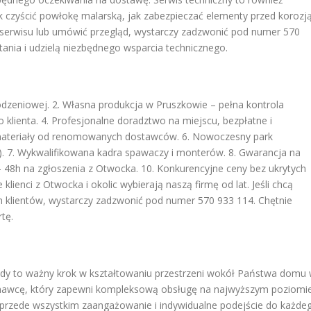
k czyścić powłokę malarską, jak zabezpieczać elementy przed korozją
 serwisu lub umówić przegląd, wystarczy zadzwonić pod numer 570
tania i udzielą niezbędnego wsparcia technicznego.
dzeniowej. 2. Własna produkcja w Pruszkowie – pełna kontrola
go klienta. 4. Profesjonalne doradztwo na miejscu, bezpłatne i
 materiały od renomowanych dostawców. 6. Nowoczesny park
). 7. Wykwalifikowana kadra spawaczy i monterów. 8. Gwarancja na
s – 48h na zgłoszenia z Otwocka. 10. Konkurencyjne ceny bez ukrytych
klienci z Otwocka i okolic wybierają naszą firmę od lat. Jeśli chcą
klientów, wystarczy zadzwonić pod numer 570 933 114. Chętnie
tę.
ady to ważny krok w kształtowaniu przestrzeni wokół Państwa domu
awcę, który zapewni kompleksową obsługę na najwyższym poziomie
le przede wszystkim zaangażowanie i indywidualne podejście do każde