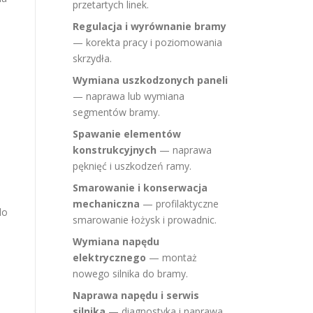
przetartych linek.
Regulacja i wyrównanie bramy
— korekta pracy i poziomowania
skrzydła.
Wymiana uszkodzonych paneli
— naprawa lub wymiana
segmentów bramy.
Spawanie elementów
konstrukcyjnych
— naprawa
pęknięć i uszkodzeń ramy.
Smarowanie i konserwacja
mechaniczna
— profilaktyczne
do
smarowanie łożysk i prowadnic.
Wymiana napędu
elektrycznego
— montaż
nowego silnika do bramy.
Naprawa napędu i serwis
silnika
— diagnostyka i naprawa