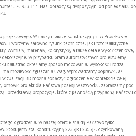
umer 570 933 114. Nasi doradcy są dyspozycyjni od poniedziałku do
iku.
u projektowego. W naszym biurze konstrukcyjnym w Pruszkowie
dy. Tworzymy zarówno rysunki techniczne, jak i fotorealistyczne
kty: wymiary, materiały, kolorystykę, a także detale wykończeniowe,
nty dekoracyjne. W przypadku bram automatycznych projektujemy
dku balustrad określamy sposób mocowania, wysokość i rodzaj
cji i ma możliwość zgłaszania uwag. Wprowadzamy poprawki, aż
 wizualizacji 3D można zobaczyć ogrodzenie w kontekście całej
. Aby omówić projekt dla Państwa posesji w Otwocku, zapraszamy pod
dzą i przedstawią propozycje, które z pewnością przypadną Państwu 
cznego ogrodzenia. W naszej ofercie znajdą Państwo tylko
 Stosujemy stal konstrukcyjną S235JR i S355J2, ocynkowaną