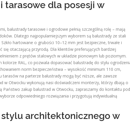
 tarasowe dla posesji w
mi, balustrady tarasowe i ogrodowe pełnią szczególną rolę – mają
widoków. Dlatego najpopularniejszym wyborem są balustrady ze stali
 Szkło hartowane o grubości 10–12 mm jest bezpieczne, trwałe i
ć się otaczającą przyrodą. Dla klientów preferujących bardziej
ypełnieniem z prętów stalowych w układzie pionowym lub poziomym.
olorze RAL, co pozwala dopasować balustradę do stylu ogrodzeni
 zachowaniem norm bezpieczeństwa – wysokość minimum 110 cm,
 tarasów na parterze balustrady mogą być niższe, ale zawsze
ad w Otwocku wykonują nasi doświadczeni monterzy, którzy dbają o
anują Państwo zakup balustrad w Otwocku, zapraszamy do kontaktu po
wyborze odpowiedniego rozwiązania i przygotują indywidualną
stylu architektonicznego w