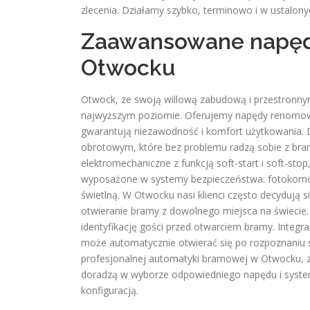
zlecenia. Działamy szybko, terminowo i w ustalony
Zaawansowane napęd
Otwocku
Otwock, ze swoją willową zabudową i przestronn
najwyższym poziomie. Oferujemy napędy renomow
gwarantują niezawodność i komfort użytkowania
obrotowym, które bez problemu radzą sobie z bra
elektromechaniczne z funkcją soft-start i soft-sto
wyposażone w systemy bezpieczeństwa: fotokomórki
świetlną. W Otwocku nasi klienci często decydują s
otwieranie bramy z dowolnego miejsca na świecie
identyfikację gości przed otwarciem bramy. Inte
może automatycznie otwierać się po rozpoznaniu s
profesjonalnej automatyki bramowej w Otwocku, z
doradzą w wyborze odpowiedniego napędu i syste
konfiguracją.