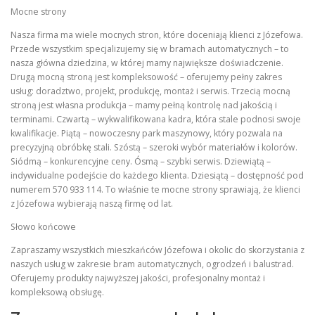
Mocne strony
Nasza firma ma wiele mocnych stron, które doceniają klienci z Józefowa.
Przede wszystkim specjalizujemy się w bramach automatycznych – to
nasza główna dziedzina, w której mamy największe doświadczenie.
Drugą mocną stroną jest kompleksowość – oferujemy pełny zakres
usług: doradztwo, projekt, produkcję, montaż i serwis. Trzecią mocną
stroną jest własna produkcja – mamy pełną kontrolę nad jakością i
terminami. Czwartą – wykwalifikowana kadra, która stale podnosi swoje
kwalifikacje. Piątą – nowoczesny park maszynowy, który pozwala na
precyzyjną obróbkę stali. Szóstą – szeroki wybór materiałów i kolorów.
Siódmą – konkurencyjne ceny. Ósmą – szybki serwis. Dziewiątą –
indywidualne podejście do każdego klienta. Dziesiątą – dostępność pod
numerem 570 933 114. To właśnie te mocne strony sprawiają, że klienci
z Józefowa wybierają naszą firmę od lat.
Słowo końcowe
Zapraszamy wszystkich mieszkańców Józefowa i okolic do skorzystania z
naszych usług w zakresie bram automatycznych, ogrodzeń i balustrad.
Oferujemy produkty najwyższej jakości, profesjonalny montaż i
kompleksową obsługę.