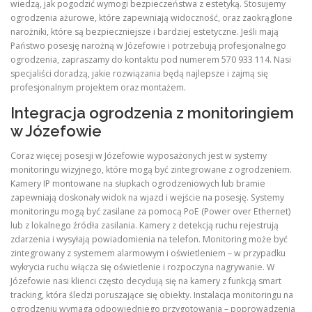
wiedzą, jak pogodzić wymogi bezpieczeństwa z estetyką. Stosujemy
ogrodzenia ażurowe, które zapewniają widoczność, oraz zaokrąglone
narożniki, które są bezpieczniejsze i bardziej estetyczne. Jeśli mają
Państwo posesję narożną w Józefowie i potrzebują profesjonalnego
ogrodzenia, zapraszamy do kontaktu pod numerem 570 933 114. Nasi
specjaliści doradzą, jakie rozwiązania będą najlepsze i zajmą się
profesjonalnym projektem oraz montażem.
Integracja ogrodzenia z monitoringiem
w Józefowie
Coraz więcej posesji w Józefowie wyposażonych jest w systemy
monitoringu wizyjnego, które mogą być zintegrowane z ogrodzeniem.
Kamery IP montowane na słupkach ogrodzeniowych lub bramie
zapewniają doskonały widok na wjazd i wejście na posesję. Systemy
monitoringu mogą być zasilane za pomocą PoE (Power over Ethernet)
lub z lokalnego źródła zasilania. Kamery z detekcją ruchu rejestrują
zdarzenia i wysyłają powiadomienia na telefon. Monitoring może być
zintegrowany z systemem alarmowym i oświetleniem – w przypadku
wykrycia ruchu włącza się oświetlenie i rozpoczyna nagrywanie. W
Józefowie nasi klienci często decydują się na kamery z funkcją smart
tracking, która śledzi poruszające się obiekty. Instalacja monitoringu na
ogrodzeniu wymaga odpowiedniego przygotowania – poprowadzenia