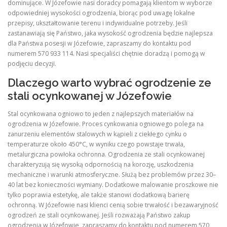
dominujące. W Józefowie nasi doradcy pomagają klientom w wyborze
odpowiedniej wysokości ogrodzenia, biorąc pod uwagę lokalne
przepisy, ukształtowanie terenu i indywidualne potrzeby. Jeśli
zastanawiają się Państwo, jaka wysokość ogrodzenia będzie najlepsza
dla Państwa posesji w Józefowie, zapraszamy do kontaktu pod
numerem 570 933 114. Nasi specjaliści chętnie doradzą i pomogą w
podjęciu decyzji.
Dlaczego warto wybrać ogrodzenie ze
stali ocynkowanej w Józefowie
Stal ocynkowana ogniowo to jeden z najlepszych materiałów na
ogrodzenia w Józefowie. Proces cynkowania ogniowego polega na
zanurzeniu elementów stalowych w kąpieli z ciekłego cynku o
temperaturze około 450°C, w wyniku czego powstaje trwała,
metalurgiczna powłoka ochronna. Ogrodzenia ze stali ocynkowanej
charakteryzują się wysoką odpornością na korozję, uszkodzenia
mechaniczne i warunki atmosferyczne. Służą bez problemów przez 30–
40 lat bez konieczności wymiany. Dodatkowe malowanie proszkowe nie
tylko poprawia estetykę, ale także stanowi dodatkową barierę
ochronną. W Józefowie nasi klienci cenią sobie trwałość i bezawaryjność
ogrodzeń ze stali ocynkowanej. Jeśli rozważają Państwo zakup
ogrodzenia w Józefowie, zapraszamy do kontaktu pod numerem 570