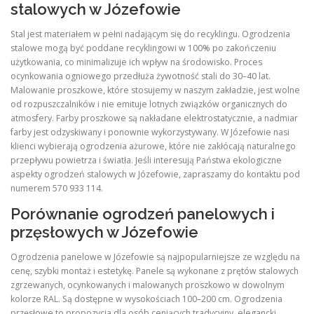
stalowych w Józefowie
Stal jest materiałem w pełni nadającym się do recyklingu. Ogrodzenia
stalowe mogą być poddane recyklingowi w 100% po zakończeniu
użytkowania, co minimalizuje ich wpływ na środowisko. Proces
ocynkowania ogniowego przedłuża żywotność stali do 30–40 lat.
Malowanie proszkowe, które stosujemy w naszym zakładzie, jest wolne
od rozpuszczalników i nie emituje lotnych związków organicznych do
atmosfery. Farby proszkowe są nakładane elektrostatycznie, a nadmiar
farby jest odzyskiwany i ponownie wykorzystywany. W Józefowie nasi
klienci wybierają ogrodzenia ażurowe, które nie zakłócają naturalnego
przepływu powietrza i światła. Jeśli interesują Państwa ekologiczne
aspekty ogrodzeń stalowych w Józefowie, zapraszamy do kontaktu pod
numerem 570 933 114.
Porównanie ogrodzeń panelowych i
przęsłowych w Józefowie
Ogrodzenia panelowe w Józefowie są najpopularniejsze ze względu na
cenę, szybki montaż i estetykę. Panele są wykonane z prętów stalowych
zgrzewanych, ocynkowanych i malowanych proszkowo w dowolnym
kolorze RAL. Są dostępne w wysokościach 100–200 cm. Ogrodzenia
przęsłowe to propozycja dla osób ceniących tradycyjny, elegancki