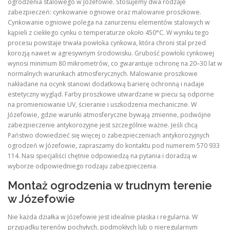
ogrodzenia stalowego w Józefowie. Stosujemy dwa rodzaje
zabezpieczeń: cynkowanie ogniowe oraz malowanie proszkowe.
Cynkowanie ogniowe polega na zanurzeniu elementów stalowych w
kąpieli z ciekłego cynku o temperaturze około 450°C. W wyniku tego
procesu powstaje trwała powłoka cynkowa, która chroni stal przed
korozją nawet w agresywnym środowisku. Grubość powłoki cynkowej
wynosi minimum 80 mikrometrów, co gwarantuje ochronę na 20–30 lat w
normalnych warunkach atmosferycznych. Malowanie proszkowe
nakładane na ocynk stanowi dodatkową barierę ochronną i nadaje
estetyczny wygląd. Farby proszkowe utwardzane w piecu są odporne
na promieniowanie UV, ścieranie i uszkodzenia mechaniczne. W
Józefowie, gdzie warunki atmosferyczne bywają zmienne, podwójne
zabezpieczenie antykorozyjne jest szczególnie ważne. Jeśli chcą
Państwo dowiedzieć się więcej o zabezpieczeniach antykorozyjnych
ogrodzeń w Józefowie, zapraszamy do kontaktu pod numerem 570 933
114. Nasi specjaliści chętnie odpowiedzą na pytania i doradzą w
wyborze odpowiedniego rodzaju zabezpieczenia.
Montaż ogrodzenia w trudnym terenie
w Józefowie
Nie każda działka w Józefowie jest idealnie płaska i regularna. W
przypadku terenów pochyłych, podmokłych lub o nieregularnym