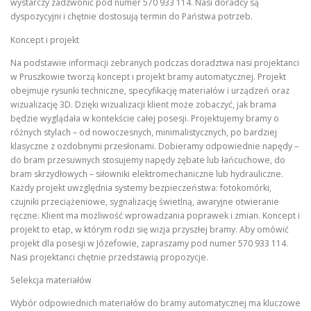
wystarczy zadzwonić pod numer 570 933 114. Nasi doradcy są
dyspozycyjni i chętnie dostosują termin do Państwa potrzeb.
Koncept i projekt
Na podstawie informacji zebranych podczas doradztwa nasi projektanci
w Pruszkowie tworzą koncept i projekt bramy automatycznej. Projekt
obejmuje rysunki techniczne, specyfikację materiałów i urządzeń oraz
wizualizację 3D. Dzięki wizualizacji klient może zobaczyć, jak brama
będzie wyglądała w kontekście całej posesji. Projektujemy bramy o
różnych stylach – od nowoczesnych, minimalistycznych, po bardziej
klasyczne z ozdobnymi przesłonami. Dobieramy odpowiednie napędy –
do bram przesuwnych stosujemy napędy zębate lub łańcuchowe, do
bram skrzydłowych – siłowniki elektromechaniczne lub hydrauliczne.
Każdy projekt uwzględnia systemy bezpieczeństwa: fotokomórki,
czujniki przeciążeniowe, sygnalizację świetlną, awaryjne otwieranie
ręczne. Klient ma możliwość wprowadzania poprawek i zmian. Koncept i
projekt to etap, w którym rodzi się wizja przyszłej bramy. Aby omówić
projekt dla posesji w Józefowie, zapraszamy pod numer 570 933 114.
Nasi projektanci chętnie przedstawią propozycje.
Selekcja materiałów
Wybór odpowiednich materiałów do bramy automatycznej ma kluczowe