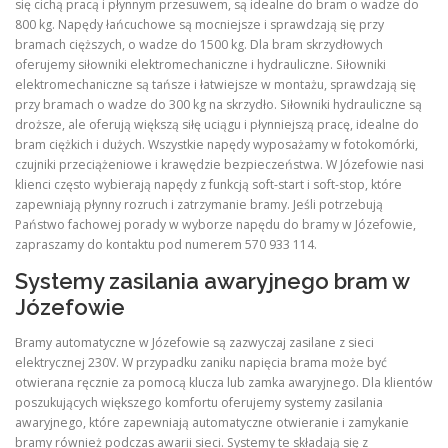
się cichą pracą i płynnym przesuwem, są idealne do bram o wadze do
800 kg. Napędy łańcuchowe są mocniejsze i sprawdzają się przy
bramach cięższych, o wadze do 1500 kg. Dla bram skrzydłowych
oferujemy siłowniki elektromechaniczne i hydrauliczne. Siłowniki
elektromechaniczne są tańsze i łatwiejsze w montażu, sprawdzają się
przy bramach o wadze do 300 kg na skrzydło. Siłowniki hydrauliczne są
droższe, ale oferują większą siłę uciągu i płynniejszą pracę, idealne do
bram ciężkich i dużych. Wszystkie napędy wyposażamy w fotokomórki,
czujniki przeciążeniowe i krawędzie bezpieczeństwa. W Józefowie nasi
klienci często wybierają napędy z funkcją soft-start i soft-stop, które
zapewniają płynny rozruch i zatrzymanie bramy. Jeśli potrzebują
Państwo fachowej porady w wyborze napędu do bramy w Józefowie,
zapraszamy do kontaktu pod numerem 570 933 114.
Systemy zasilania awaryjnego bram w
Józefowie
Bramy automatyczne w Józefowie są zazwyczaj zasilane z sieci
elektrycznej 230V. W przypadku zaniku napięcia brama może być
otwierana ręcznie za pomocą klucza lub zamka awaryjnego. Dla klientów
poszukujących większego komfortu oferujemy systemy zasilania
awaryjnego, które zapewniają automatyczne otwieranie i zamykanie
bramy również podczas awarii sieci. Systemy te składają się z