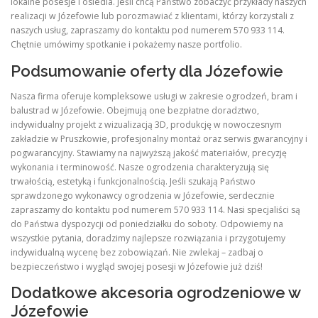
lokalne posesje i osiedla. Jeśli chcą Państwo zobaczyć przykłady naszych
realizacji w Józefowie lub porozmawiać z klientami, którzy korzystali z
naszych usług, zapraszamy do kontaktu pod numerem 570 933 114.
Chętnie umówimy spotkanie i pokażemy nasze portfolio.
Podsumowanie oferty dla Józefowie
Nasza firma oferuje kompleksowe usługi w zakresie ogrodzeń, bram i
balustrad w Józefowie. Obejmują one bezpłatne doradztwo,
indywidualny projekt z wizualizacją 3D, produkcję w nowoczesnym
zakładzie w Pruszkowie, profesjonalny montaż oraz serwis gwarancyjny i
pogwarancyjny. Stawiamy na najwyższą jakość materiałów, precyzję
wykonania i terminowość. Nasze ogrodzenia charakteryzują się
trwałością, estetyką i funkcjonalnością. Jeśli szukają Państwo
sprawdzonego wykonawcy ogrodzenia w Józefowie, serdecznie
zapraszamy do kontaktu pod numerem 570 933 114. Nasi specjaliści są
do Państwa dyspozycji od poniedziałku do soboty. Odpowiemy na
wszystkie pytania, doradzimy najlepsze rozwiązania i przygotujemy
indywidualną wycenę bez zobowiązań. Nie zwlekaj – zadbaj o
bezpieczeństwo i wygląd swojej posesji w Józefowie już dziś!
Dodatkowe akcesoria ogrodzeniowe w
Józefowie