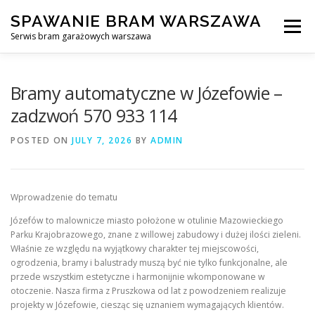
Skip
SPAWANIE BRAM WARSZAWA
to
Menu
content
Serwis bram garażowych warszawa
SPAWANIE BRAM GARAŻOWYCH I OGRODZEŃ WARSZAWA
Bramy automatyczne w Józefowie –
zadzwoń 570 933 114
AWARYJNE OTWIERANIE BRAM
BLOG
KONTAKT
POSTED ON
JULY 7, 2026
BY
ADMIN
Wprowadzenie do tematu
Józefów to malownicze miasto położone w otulinie Mazowieckiego
Parku Krajobrazowego, znane z willowej zabudowy i dużej ilości zieleni.
Właśnie ze względu na wyjątkowy charakter tej miejscowości,
ogrodzenia, bramy i balustrady muszą być nie tylko funkcjonalne, ale
przede wszystkim estetyczne i harmonijnie wkomponowane w
otoczenie. Nasza firma z Pruszkowa od lat z powodzeniem realizuje
projekty w Józefowie, ciesząc się uznaniem wymagających klientów.