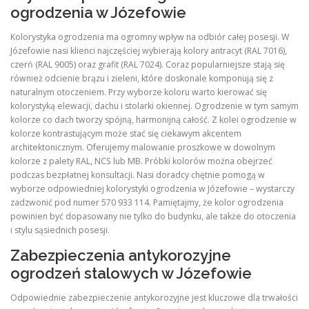
ogrodzenia w Józefowie
Kolorystyka ogrodzenia ma ogromny wpływ na odbiór całej posesji. W
Józefowie nasi klienci najczęściej wybierają kolory antracyt (RAL 7016),
czerń (RAL 9005) oraz grafit (RAL 7024). Coraz popularniejsze stają się
również odcienie brązu i zieleni, które doskonale komponują się z
naturalnym otoczeniem. Przy wyborze koloru warto kierować się
kolorystyką elewacji, dachu i stolarki okiennej. Ogrodzenie w tym samym
kolorze co dach tworzy spójną, harmonijną całość. Z kolei ogrodzenie w
kolorze kontrastującym może stać się ciekawym akcentem
architektonicznym. Oferujemy malowanie proszkowe w dowolnym
kolorze z palety RAL, NCS lub MB. Próbki kolorów można obejrzeć
podczas bezpłatnej konsultacji. Nasi doradcy chętnie pomogą w
wyborze odpowiedniej kolorystyki ogrodzenia w Józefowie – wystarczy
zadzwonić pod numer 570 933 114. Pamiętajmy, że kolor ogrodzenia
powinien być dopasowany nie tylko do budynku, ale także do otoczenia
i stylu sąsiednich posesji.
Zabezpieczenia antykorozyjne
ogrodzeń stalowych w Józefowie
Odpowiednie zabezpieczenie antykorozyjne jest kluczowe dla trwałości