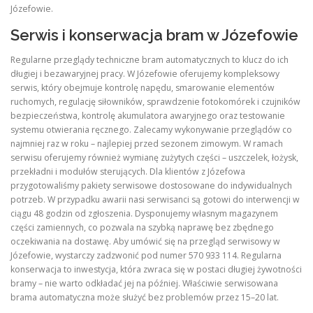
Józefowie.
Serwis i konserwacja bram w Józefowie
Regularne przeglądy techniczne bram automatycznych to klucz do ich
długiej i bezawaryjnej pracy. W Józefowie oferujemy kompleksowy
serwis, który obejmuje kontrolę napędu, smarowanie elementów
ruchomych, regulację siłowników, sprawdzenie fotokomórek i czujników
bezpieczeństwa, kontrolę akumulatora awaryjnego oraz testowanie
systemu otwierania ręcznego. Zalecamy wykonywanie przeglądów co
najmniej raz w roku – najlepiej przed sezonem zimowym. W ramach
serwisu oferujemy również wymianę zużytych części – uszczelek, łożysk,
przekładni i modułów sterujących. Dla klientów z Józefowa
przygotowaliśmy pakiety serwisowe dostosowane do indywidualnych
potrzeb. W przypadku awarii nasi serwisanci są gotowi do interwencji w
ciągu 48 godzin od zgłoszenia. Dysponujemy własnym magazynem
części zamiennych, co pozwala na szybką naprawę bez zbędnego
oczekiwania na dostawę. Aby umówić się na przegląd serwisowy w
Józefowie, wystarczy zadzwonić pod numer 570 933 114. Regularna
konserwacja to inwestycja, która zwraca się w postaci długiej żywotności
bramy – nie warto odkładać jej na później. Właściwie serwisowana
brama automatyczna może służyć bez problemów przez 15–20 lat.