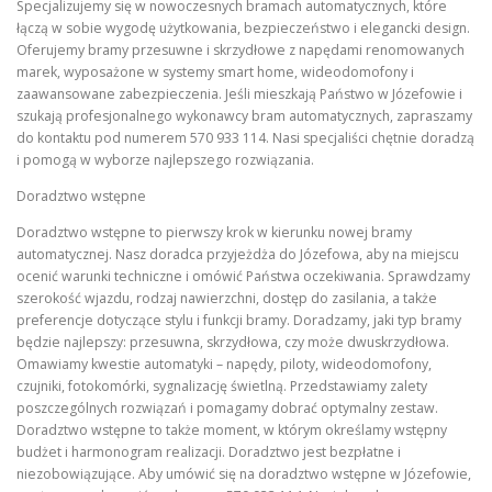
Specjalizujemy się w nowoczesnych bramach automatycznych, które
łączą w sobie wygodę użytkowania, bezpieczeństwo i elegancki design.
Oferujemy bramy przesuwne i skrzydłowe z napędami renomowanych
marek, wyposażone w systemy smart home, wideodomofony i
zaawansowane zabezpieczenia. Jeśli mieszkają Państwo w Józefowie i
szukają profesjonalnego wykonawcy bram automatycznych, zapraszamy
do kontaktu pod numerem 570 933 114. Nasi specjaliści chętnie doradzą
i pomogą w wyborze najlepszego rozwiązania.
Doradztwo wstępne
Doradztwo wstępne to pierwszy krok w kierunku nowej bramy
automatycznej. Nasz doradca przyjeżdża do Józefowa, aby na miejscu
ocenić warunki techniczne i omówić Państwa oczekiwania. Sprawdzamy
szerokość wjazdu, rodzaj nawierzchni, dostęp do zasilania, a także
preferencje dotyczące stylu i funkcji bramy. Doradzamy, jaki typ bramy
będzie najlepszy: przesuwna, skrzydłowa, czy może dwuskrzydłowa.
Omawiamy kwestie automatyki – napędy, piloty, wideodomofony,
czujniki, fotokomórki, sygnalizację świetlną. Przedstawiamy zalety
poszczególnych rozwiązań i pomagamy dobrać optymalny zestaw.
Doradztwo wstępne to także moment, w którym określamy wstępny
budżet i harmonogram realizacji. Doradztwo jest bezpłatne i
niezobowiązujące. Aby umówić się na doradztwo wstępne w Józefowie,