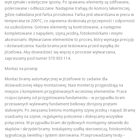
wytrzymałe i estetyczne spoiny. Po spawaniu elementy są szlifowane,
polerowane i odtłuszczane. Następnie trafiają do komory lakierniczej,
gdzie nakładana jest farba proszkowa. Farba jest utwardzana w piecu w
temperaturze 200°C, co zapewnia doskonałą przyczepność i odporność
na uszkodzenia. Gotowe elementy są kontrolowane, a następnie
kompletowane z napędem, szyną jezdną, fotokomórkami i innymi
akcesoriami. Wytwarzanie elementów to proces, który wymaga precyzji
i doświadczenia. Każda brama jest testowana przed wysyłką do
Józefowa. Aby dowiedzieć się więcej o procesie wytwarzania,
zapraszamy pod numer 570 933 114.
Montaż na posesji
Montaż bramy automatycznej w Józefowie to zadanie dla
doświadczonej ekipy montażowej. Nasi monterzy przyjeżdżają na
miejsce z kompletem przygotowanych wcześniej elementów. Prace
rozpoczynamy od przygotowania fundamentu – w przypadku bram
przesuwnych wylewamy fundament belkowy zbrojony prętami
stalowymi. Po związaniu betonu montujemy szynę jezdną i napęd. Bramę
osadzamy na szynie, regulujemy położenie i dokręcamy wszystkie
połączenia. W przypadku bram skrzydłowych montujemy siłowniki do
słupków i skrzydeł bramy. Instalujemy szafkę sterowniczą, fotokomórki,
sygnalizację świetlną i system sterowania. Przeprowadzamy testy –