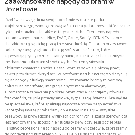
Zaawansowane napędy do bram w
Józefowie
Józefów, ze względu na swoje położenie w otulinie parku
krajobrazowego, wymaga rozwiązań automatyki bramowej, które są nie
tylko funkcjonalne, ale także estetyczne i ciche. Oferujemy napędy
renomowanych marek – Nice, FAAC, Came, Somfy i BENINCA – które
charakteryzują się cichą pracą i niezawodnością. Dla bram przesuwnych
polecamy napędy zębate z funkcją soft-start i soft-stop, które
zapewniają płynny rozruch i zatrzymanie, minimalizując hałas i zużycie
mechaniczne. Dla bram skrzydłowych oferujemy siłowniki
elektromechaniczne i hydrauliczne, które zapewniają płynną pracę
nawet przy dużych skrzydłach. W Józefowie nasi klienci często decydują
się na napędy z funkcją smart home – sterowanie bramą za pomocą
aplikacji na smartfonie, integracja z systemem alarmowym,
automatyczne zamykanie po określonym czasie. Montujemy również
fotokomórki, czujniki przeciążeniowe, sygnalizację świetlną i krawędzie
bezpieczeństwa, które spełniają najwyższe normy bezpieczeństwa.
Szczególną uwagę przykładamy do estetyki instalacji – wszystkie
przewody są prowadzone w rurkach ochronnych, a szafka sterownicza
jest montowana w sposób nie rzucający się w oczy. Jeśli potrzebują
Państwo profesjonalnego napędu do bramy w Józefowie, zapraszamy
do kontaktu pod numerem 570 933 114. Nasi specjaliści doradzą w