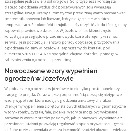
szczególnie jeśli zawiera sól drogową. Sól przyspiesza korozję stali,
dlatego ogrodzenia wzdłuż dróg posypywanych solą wymagają
szczególnej uwagi. Bramy automatyczne przed zimą warto nasmarować
smarem silikonowym lub litowym, który nie gęstnieje w niskich
temperaturach. Fotokomórki i czujniki należy oczyścić z lodu i śniegu, aby
zapewnić prawidłowe działanie. W Józefowie nasi klienci często
korzystają z przeglądów przedzimowych, które oferujemy w ramach
serwisu. Jeśli potrzebują Państwo porady dotyczącej przygotowania
ogrodzenia do zimy w Józefowie, zapraszamy do kontaktu pod
numerem 570 933 114. Nasi specjaliści chętnie doradzą i pomogą w
zabezpieczeniu ogrodzenia przed zimą.
Nowoczesne wzory wypełnień
ogrodzeń w Józefowie
Współczesne ogrodzenia w Józefowie to nie tylko proste panele czy
tradycyjne przęsła. Coraz większą popularnością cieszą się nietypowe
wzory wypełnień, które nadają ogrodzeniu unikatowy charakter.
Oferujemy wypełnienia z prętów stalowych układanych w geometryczne
wzory – romby, zygzaki, fale, jodełkę. Wzory te mogą być wykonane
zarówno w wersji z prętów poziomych, jak i pionowych. Wypełnienia z
przesłonami stałymi pozwalają regulować stopień prywatności – gęściej
ułożone pręty zapewniają większą intymność, rzadziej ułożone – większą