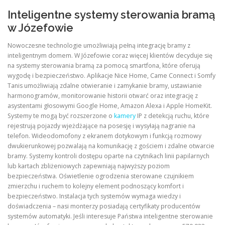
Inteligentne systemy sterowania bramą
w Józefowie
Nowoczesne technologie umożliwiają pełną integrację bramy z
inteligentnym domem. W Józefowie coraz więcej klientów decyduje się
na systemy sterowania bramą za pomocą smartfona, które oferują
wygodę i bezpieczeństwo. Aplikacje Nice Home, Came Connect i Somfy
Tanis umożliwiają zdalne otwieranie i zamykanie bramy, ustawianie
harmonogramów, monitorowanie historii otwarć oraz integrację z
asystentami głosowymi Google Home, Amazon Alexa i Apple HomeKit.
Systemy te mogą być rozszerzone o
kamery
IP z detekcją ruchu, które
rejestrują pojazdy wjeżdżające na posesję i wysyłają nagranie na
telefon. Wideodomofony z ekranem dotykowym i funkcją rozmowy
dwukierunkowej pozwalają na komunikację z gościem i zdalne otwarcie
bramy. Systemy kontroli dostępu oparte na czytnikach linii papilarnych
lub kartach zbliżeniowych zapewniają najwyższy poziom
bezpieczeństwa. Oświetlenie ogrodzenia sterowane czujnikiem
zmierzchu i ruchem to kolejny element podnoszący komfort i
bezpieczeństwo. Instalacja tych systemów wymaga wiedzy i
doświadczenia – nasi monterzy posiadają certyfikaty producentów
systemów automatyki. Jeśli interesuje Państwa inteligentne sterowanie