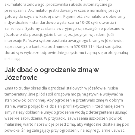
akumulatora żelowego, prostownika i układu automatycznego
przełączania. Akumulator jest ładowany w czasie normalnej pracy i
gotowy do użycia w każdej chwili. Pojemność akumulatora dobieramy
indywidualnie – standardowo wystarcza na 10–20 cykli otwarcia i
zamknięcia. Systemy zasilania awaryjnego są szczególnie polecane w
Józefowie dla posesji, gdzie brama jest jedynym wjazdem. Jeśli
interesuje Państwa system zasilania awaryjnego bramy w Józefowie,
zapraszamy do kontaktu pod numerem 570 933 114. Nasi specjaliści
doradzą w wyborze odpowiedniego systemu i zajmą się profesjonalną
instalacją.
Jak dbać o ogrodzenie zimą w
Józefowie
Zima to trudny okres dla ogrodzeń stalowych w Józefowie. Niskie
temperatury, śnieg, lód i sól drogowa mogą negatywnie wpływać na
stan powłoki ochronnej. Aby ogrodzenie przetrwało zimę w dobrym
stanie, warto podjąć kilka działań profilaktycznych. Przed nadejściem
zimy należy dokładnie umyć ogrodzenie wodą z detergentem i usunąć
wszelkie zabrudzenia. W przypadku zauważenia uszkodzeń powłoki
malarskiej warto naprawić je przed zimą, aby wilgoć nie dostała się pod
powłokę. Śnieg zalegający przy ogrodzeniu należy regularnie usuwać,