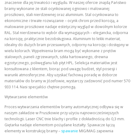
znaczenie dla jej trwałości i wyglądu. W naszej ofercie znajdą Państwo
bramy wykonane ze stali ocynkowanej ogniowo i malowanej
proszkowo, stali nierdzewnej oraz aluminium. Stal ocynkowana to
ekonomiczne i trwałe rozwiązanie – ocynk chroni przed korozją, a
malowanie proszkowe nadaje estetyczny wygląd w dowolnym kolorze
RAL. Stal nierdzewna to wybór dla wymagających – elegancka, odporna
na korozję, praktycznie bezobsługowa. Aluminium to lekki materiał,
idealny do dużych bram przesuwnych, odporny na korozję i dostępny w
wielu kolorach. Wypełnienia bram mogą być wykonane z prętów
stalowych, paneli zgrzewanych, szkła hartowanego, drewna
egzotycznego, poliwęglanu lub płyt HPL. Selekcja materiałów jest
konsultowana z klientem, biorąc pod uwagę budżet, styl posesji i
warunki atmosferyczne. Aby uzyskać fachową poradę w doborze
materiałów do bramy w Józefowie, wystarczy zadzwonić pod numer 570
933 114. Nasi specjaliści chętnie pomogą.
Wytwarzanie elementów
Proces wytwarzania elementów bramy automatycznej odbywa się w
naszym zakładzie w Pruszkowie przy użyciu najnowocześniejszych
technologii. Laser CNC tnie blachy i profile z dokładnością do 0,3 mm.
Giętarka nadaje elementom pożądane kształty. Spawacze łączą
elementy w konstrukcję bramy –
spawanie
MIG/MAG zapewnia