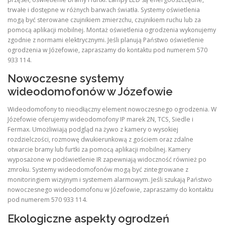
trwałe i dostępne w różnych barwach światła. Systemy oświetlenia
mogą być sterowane czujnikiem zmierzchu, czujnikiem ruchu lub za
pomocą aplikacji mobilnej. Montaż oświetlenia ogrodzenia wykonujemy
zgodnie z normami elektrycznymi. Jeśli planują Państwo oświetlenie
ogrodzenia w Józefowie, zapraszamy do kontaktu pod numerem 570
933 114.
Nowoczesne systemy
wideodomofonów w Józefowie
Wideodomofony to nieodłączny element nowoczesnego ogrodzenia. W
Józefowie oferujemy wideodomofony IP marek 2N, TCS, Siedle i
Fermax. Umożliwiają podgląd na żywo z kamery o wysokiej
rozdzielczości, rozmowę dwukierunkową z gościem oraz zdalne
otwarcie bramy lub furtki za pomocą aplikacji mobilnej. Kamery
wyposażone w podświetlenie IR zapewniają widoczność również po
zmroku. Systemy wideodomofonów mogą być zintegrowane z
monitoringiem wizyjnym i systemem alarmowym. Jeśli szukają Państwo
nowoczesnego wideodomofonu w Józefowie, zapraszamy do kontaktu
pod numerem 570 933 114.
Ekologiczne aspekty ogrodzeń