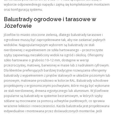
wyborze odpowiedniego napędu i zajmą się kompleksowym montażem
oraz konfiguracją systemu.
Balustrady ogrodowe i tarasowe w
Józefowie
Józefów to miasto otoczone zielenią, dlatego balustrady tarasowe i
ogrodowe muszą być zaprojektowane tak, aby nie zasłaniać pięknych
widoków. Najpopularniejszym wyborem są balustrady ze stali
nierdzewnej z wypełnieniem ze szkła hartowanego – przezroczyste
szyby zapewniają niezakłócony widok na ogród i okolicę. Oferujemy
szkło hartowane o grubości 10–12 mm, dostępne w wersji
przezroczystej, matowej, barwionej w masie lub z nadrukiem cyfrowym.
Dla klientów preferujących bardziej tradycyjne rozwiązania oferujemy
balustrady z wypełnieniem z prętów stalowych w układzie poziomym lub
pionowym, malowane proszkowo w kolorze RAL. Balustrady schodowe
projektujemy z ergonomicznymi pochwytami, które mogą być wykonane
ze stali nierdzewnej, drewna egzotycznego lub aluminium. W Józefowie
popularne są balustrady w systemie bezramowym, w których szyby
szklane są mocowane za pomocą uchwytów punktowych, co sprawia
wrażenie lekkości i nowoczesności. Każda balustrada jest projektowana
indywidualnie i montowana przez doświadczonych monterów. Jeśli