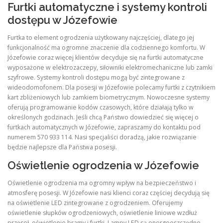
Furtki automatyczne i systemy kontroli
dostępu w Józefowie
Furtka to element ogrodzenia użytkowany najczęściej, dlatego jej
funkcjonalność ma ogromne znaczenie dla codziennego komfortu. W
Józefowie coraz więcej klientów decyduje się na furtki automatyczne
wyposażone w elektrozaczepy, siłowniki elektromechaniczne lub zamki
szyfrowe. Systemy kontroli dostępu mogą być zintegrowane z
wideodomofonem. Dla posesji w Józefowie polecamy furtki z czytnikiem
kart zbliżeniowych lub zamkiem biometrycznym. Nowoczesne systemy
oferują programowanie kodów czasowych, które działają tylko w
określonych godzinach. Jeśli chcą Państwo dowiedzieć się więcej o
furtkach automatycznych w Józefowie, zapraszamy do kontaktu pod
numerem 570 933 114. Nasi specjaliści doradzą, jakie rozwiązanie
będzie najlepsze dla Państwa posesji.
Oświetlenie ogrodzenia w Józefowie
Oświetlenie ogrodzenia ma ogromny wpływ na bezpieczeństwo i
atmosferę posesji. W Józefowie nasi klienci coraz częściej decydują się
na oświetlenie LED zintegrowane z ogrodzeniem. Oferujemy
oświetlenie słupków ogrodzeniowych, oświetlenie liniowe wzdłuż
przęseł, oświetlenie bramy i furtki. Lampy LED są energooszczędne,