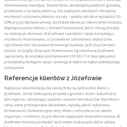
sfinansowanie inwestycji. Standardowo akceptujemy płatność gotówką,
przelewem oraz kartą płatniczą. Dla większych zamówień oferujemy
możliwość rozłożenia płatności na raty – wpłata zaliczki w wysokości 30–
50% przy podpisaniu umowy, pozostała kwota po zakończeniu montażu.
Współpracujemy również z firmami finansowymi, które oferują kredyty
na inwestycje domowe. W Józefowie nasi klienci często korzystają z
możliwości finansowania, co pozwala im zamontować wymarzone
ogrodzenie bez obciążania domowego budżetu. Jeśli chcą Państwo
poznać szczegóły dotyczące finansowania ogrodzenia w Józefowie,
zapraszamy do kontaktu pod numerem 570 933 114. Nasi specjaliści
przedstawią dostępne opcje i pomogą w wyborze najkorzystniejszego
rozwiązania.
Referencje klientów z Józefowie
Najlepszą rekomendacją dla naszej firmy są zadowoleni klienci z
Józefowie. Od lat realizujemy projekty ogrodzeń, bram i balustrad w
tym regionie, zdobywając zaufanie i uznanie mieszkańców. Nasi klienci
cenią sobie profesjonalne doradztwo, wysoką jakość wykonania,
terminowość i konkurencyjne ceny. Wielu z nich poleca nas swoim
znajomym i rodzinom, co jest dla nas najlepszym dowodem uznania. W
Józefowie możemy pochwalić się licznymi realizacjami, które zdobią