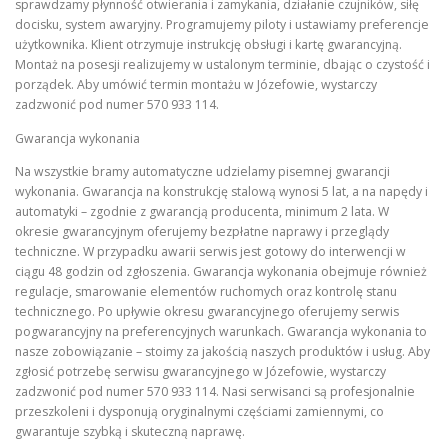
sprawdzamy płynność otwierania i zamykania, działanie czujników, siłę
docisku, system awaryjny. Programujemy piloty i ustawiamy preferencje
użytkownika. Klient otrzymuje instrukcję obsługi i kartę gwarancyjną.
Montaż na posesji realizujemy w ustalonym terminie, dbając o czystość i
porządek. Aby umówić termin montażu w Józefowie, wystarczy
zadzwonić pod numer 570 933 114.
Gwarancja wykonania
Na wszystkie bramy automatyczne udzielamy pisemnej gwarancji
wykonania. Gwarancja na konstrukcję stalową wynosi 5 lat, a na napędy i
automatyki – zgodnie z gwarancją producenta, minimum 2 lata. W
okresie gwarancyjnym oferujemy bezpłatne naprawy i przeglądy
techniczne. W przypadku awarii serwis jest gotowy do interwencji w
ciągu 48 godzin od zgłoszenia. Gwarancja wykonania obejmuje również
regulacje, smarowanie elementów ruchomych oraz kontrolę stanu
technicznego. Po upływie okresu gwarancyjnego oferujemy serwis
pogwarancyjny na preferencyjnych warunkach. Gwarancja wykonania to
nasze zobowiązanie – stoimy za jakością naszych produktów i usług. Aby
zgłosić potrzebę serwisu gwarancyjnego w Józefowie, wystarczy
zadzwonić pod numer 570 933 114. Nasi serwisanci są profesjonalnie
przeszkoleni i dysponują oryginalnymi częściami zamiennymi, co
gwarantuje szybką i skuteczną naprawę.