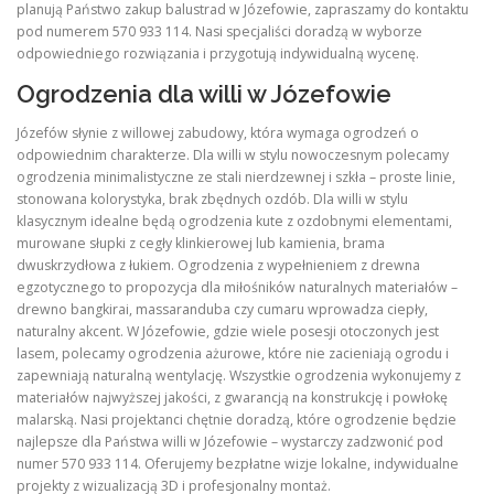
planują Państwo zakup balustrad w Józefowie, zapraszamy do kontaktu
pod numerem 570 933 114. Nasi specjaliści doradzą w wyborze
odpowiedniego rozwiązania i przygotują indywidualną wycenę.
Ogrodzenia dla willi w Józefowie
Józefów słynie z willowej zabudowy, która wymaga ogrodzeń o
odpowiednim charakterze. Dla willi w stylu nowoczesnym polecamy
ogrodzenia minimalistyczne ze stali nierdzewnej i szkła – proste linie,
stonowana kolorystyka, brak zbędnych ozdób. Dla willi w stylu
klasycznym idealne będą ogrodzenia kute z ozdobnymi elementami,
murowane słupki z cegły klinkierowej lub kamienia, brama
dwuskrzydłowa z łukiem. Ogrodzenia z wypełnieniem z drewna
egzotycznego to propozycja dla miłośników naturalnych materiałów –
drewno bangkirai, massaranduba czy cumaru wprowadza ciepły,
naturalny akcent. W Józefowie, gdzie wiele posesji otoczonych jest
lasem, polecamy ogrodzenia ażurowe, które nie zacieniają ogrodu i
zapewniają naturalną wentylację. Wszystkie ogrodzenia wykonujemy z
materiałów najwyższej jakości, z gwarancją na konstrukcję i powłokę
malarską. Nasi projektanci chętnie doradzą, które ogrodzenie będzie
najlepsze dla Państwa willi w Józefowie – wystarczy zadzwonić pod
numer 570 933 114. Oferujemy bezpłatne wizje lokalne, indywidualne
projekty z wizualizacją 3D i profesjonalny montaż.