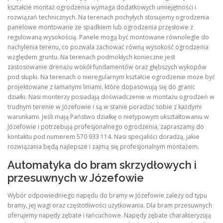
kształcie montaż ogrodzenia wymaga dodatkowych umiejętności i
rozwiązań technicznych. Na terenach pochyłych stosujemy ogrodzenia
panelowe montowane ze spadkiem lub ogrodzenia przęsłowe z
regulowaną wysokością. Panele mogą być montowane równolegle do
nachylenia terenu, co pozwala zachować równą wysokość ogrodzenia
względem gruntu. Na terenach podmokłych konieczne jest
zastosowanie drenażu wokół fundamentów oraz głębszych wykopów
pod słupki. Na terenach o nieregularnym kształcie ogrodzenie może być
projektowane z łamanymi liniami, które dopasowują się do granic
działki. Nasi monterzy posiadają doświadczenie w montażu ogrodzeń w
trudnym terenie w Józefowie i są w stanie poradzić sobie z każdymi
warunkami. Jeśli mają Państwo działkę o nietypowym ukształtowaniu w
Józefowie i potrzebują profesjonalnego ogrodzenia, zapraszamy do
kontaktu pod numerem 570 933 114. Nasi specjaliści doradzą, jakie
rozwiązania będą najlepsze i zajmą się profesjonalnym montażem.
Automatyka do bram skrzydłowych i
przesuwnych w Józefowie
Wybór odpowiedniego napędu do bramy w Józefowie zależy od typu
bramy, jej wagi oraz częstotliwości użytkowania. Dla bram przesuwnych
oferujemy napędy zębate i łańcuchowe. Napędy zębate charakteryzują