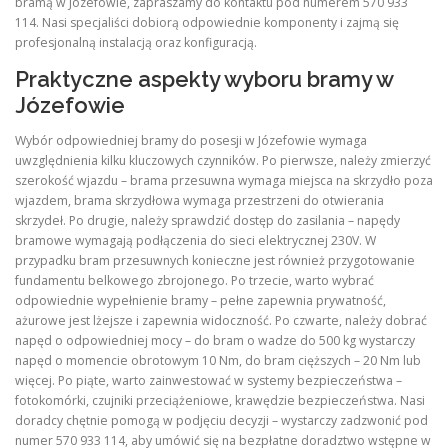
bramą w Józefowie, zapraszamy do kontaktu pod numerem 570 933
114. Nasi specjaliści dobiorą odpowiednie komponenty i zajmą się
profesjonalną instalacją oraz konfiguracją.
Praktyczne aspekty wyboru bramy w
Józefowie
Wybór odpowiedniej bramy do posesji w Józefowie wymaga
uwzględnienia kilku kluczowych czynników. Po pierwsze, należy zmierzyć
szerokość wjazdu – brama przesuwna wymaga miejsca na skrzydło poza
wjazdem, brama skrzydłowa wymaga przestrzeni do otwierania
skrzydeł. Po drugie, należy sprawdzić dostęp do zasilania – napędy
bramowe wymagają podłączenia do sieci elektrycznej 230V. W
przypadku bram przesuwnych konieczne jest również przygotowanie
fundamentu belkowego zbrojonego. Po trzecie, warto wybrać
odpowiednie wypełnienie bramy – pełne zapewnia prywatność,
ażurowe jest lżejsze i zapewnia widoczność. Po czwarte, należy dobrać
napęd o odpowiedniej mocy – do bram o wadze do 500 kg wystarczy
napęd o momencie obrotowym 10 Nm, do bram cięższych – 20 Nm lub
więcej. Po piąte, warto zainwestować w systemy bezpieczeństwa –
fotokomórki, czujniki przeciążeniowe, krawędzie bezpieczeństwa. Nasi
doradcy chętnie pomogą w podjęciu decyzji – wystarczy zadzwonić pod
numer 570 933 114, aby umówić się na bezpłatne doradztwo wstępne w