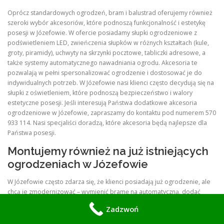
Oprócz standardowych ogrodzeń, bram i balustrad oferujemy również
szeroki wybór akcesoriów, które podnoszą funkcjonalność i estetykę
posesji w Józefowie. W ofercie posiadamy słupki ogrodzeniowe z
podświetleniem LED, zwieńczenia słupków w różnych kształtach (kule,
groty, piramidy), uchwyty na skrzynki pocztowe, tabliczki adresowe, a
także systemy automatycznego nawadniania ogrodu. Akcesoria te
pozwalają w pełni spersonalizować ogrodzenie i dostosować je do
indywidualnych potrzeb. W Józefowie nasi klienci często decydują się na
słupki z oświetleniem, które podnoszą bezpieczeństwo i walory
estetyczne posesji. Jeśli interesują Państwa dodatkowe akcesoria
ogrodzeniowe w Józefowie, zapraszamy do kontaktu pod numerem 570
933 114. Nasi specjaliści doradzą, które akcesoria będą najlepsze dla
Państwa posesji.
Montujemy również na już istniejących
ogrodzeniach w Józefowie
W Józefowie często zdarza się, że klienci posiadają już ogrodzenie, ale
chcą je zmodernizować – wymienić bramę na automatyczną, dodać
furtkę automatyczną, zamontować oświetlenie lub wideodomofon.
Zadzwoń
Oferujemy usługę modernizacji istniejących ogrodzeń w Józefowie bez
konieczności wymiany całej konstrukcji. Nasi specjaliści ocenią stan