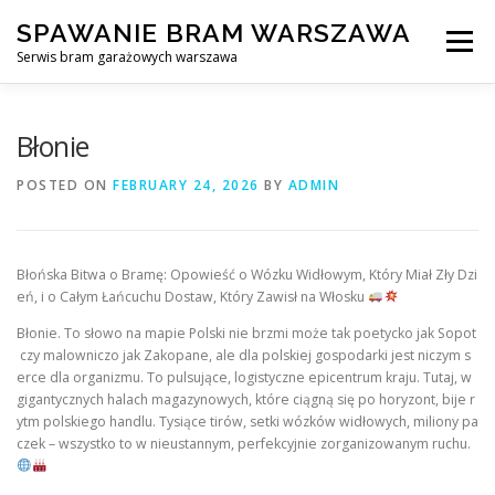
Skip
SPAWANIE BRAM WARSZAWA
to
Menu
content
Serwis bram garażowych warszawa
SPAWANIE BRAM GARAŻOWYCH I OGRODZEŃ WARSZAWA
Błonie
POSTED ON
FEBRUARY 24, 2026
BY
ADMIN
AWARYJNE OTWIERANIE BRAM
BLOG
KONTAKT
Błońska Bitwa o Bramę: Opowieść o Wózku Widłowym, Który Miał Zły Dzi
eń, i o Całym Łańcuchu Dostaw, Który Zawisł na Włosku
Błonie. To słowo na mapie Polski nie brzmi może tak poetycko jak Sopot
czy malowniczo jak Zakopane, ale dla polskiej gospodarki jest niczym s
erce dla organizmu. To pulsujące, logistyczne epicentrum kraju. Tutaj, w
gigantycznych halach magazynowych, które ciągną się po horyzont, bije r
ytm polskiego handlu. Tysiące tirów, setki wózków widłowych, miliony pa
czek – wszystko to w nieustannym, perfekcyjnie zorganizowanym ruchu.