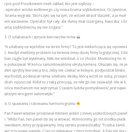
ryce pod Pruszkowem mieli zakład, kto jest szybszy –
operator wózka widłowego czy nowa brama szybkobieżna. Oczywiście,
brama wygrała. Skończyło się na tym, że wózek stracił ‘daszek’, a ja miał
em wezwanie. Operator był cały, ale dumę miał zszarganą. Nauczka: z br
amą szybkobieżną się nie ścigasz.”
3. O szlabanach i sprycie kierowców tirów
“A szlabany na wjeździe na teren firmy? To jest niekończąca się opowieś
ć. Kiedyś mieliśmy problem na terenie innej dużej firmy logistycznej. Szla
ban ciągle był wyłamany. Nikt nie wiedział, o co chodzi. Monitoring nic ni
e pokazywał. W końcu zamontowaliśmy ukrytą kamerę. Okazało się, że je
den sprytny kierowca tira, żeby nie czekać w kolejce, podjeżdżał blisko,
wychodził, podważał ramię szlabanu deską, którą woził ze sobą, przejeż
dżał i opuszczał. Robił to z taką precyzją, że nikt go nie zauważył. Ale w k
ońcu mechanizm nie wytrzymał. Czasem ludzka pomysłowość jest najwi
ększym wrogiem automatyki.”
4. O spawaniu i ratowaniu harmonogramu
Pan Paweł właśnie prostował młotem jeden z mniej uszkodzonych panel
i. “Widzi Pan, ten panel da się uratować. Wzmocnimy go od środka płask
ownikiem, który przyspawamy. Inny serwis powiedziałby: ‘Trzeba zamó
wić trzy nowe panele. Czas oczekiwania: cztery tygodnie’. A Pan nie ma c