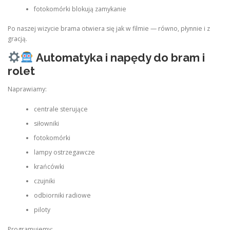
fotokomórki blokują zamykanie
Po naszej wizycie brama otwiera się jak w filmie — równo, płynnie i z
gracją.
Automatyka i napędy do bram i
rolet
Naprawiamy:
centrale sterujące
siłowniki
fotokomórki
lampy ostrzegawcze
krańcówki
czujniki
odbiorniki radiowe
piloty
Programujemy: