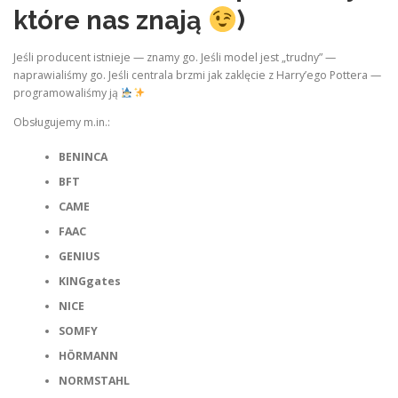
które nas znają
)
Jeśli producent istnieje — znamy go. Jeśli model jest „trudny” —
naprawialiśmy go. Jeśli centrala brzmi jak zaklęcie z Harry’ego Pottera —
programowaliśmy ją
Obsługujemy m.in.:
BENINCA
BFT
CAME
FAAC
GENIUS
KINGgates
NICE
SOMFY
HÖRMANN
NORMSTAHL