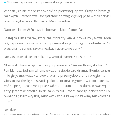
e
: “Błonie naprawa bram przemysłowych serwis.
Wiedział, że nie może zadzwonić do pierwszej lepszej firmy od bram ga
rażowych. Potrzebował specjalistów od wagi ciężkiej. Jego wzrok przykuł
o jedno ogłoszenie. Było inne. Miało w sobie moc.
Naprawa bram Wiśniowski, Hormann, Nice, Came, Faac
I dalej cała lista marek, którą znał z branży. Ale kluczowe były słowa: Mon
taż, naprawa oraz serwis bram przemysłowych. I magiczna obietnica: “Pr
ofesjonalny serwis, szybka reakcja i atrakcyjne ceny.”
Nie zastanawiał się ani sekundy. Wybrał numer: 570 933 114.
Głos w słuchawce był rzeczowy i opanowany. “Serwis Bram, słucham.”
Pan Mariusz, jednym tchem, wyrzucił z siebie cały dramat: Błonie, centru
m logistyczne, wózek widłowy, brama przemysłowa, tir za progiem…
Głos ani na chwilę nie stracił spokoju. “Brama segmentowa Hormann, sz
eść na pięć, uszkodzona przez wózek. Rozumiem. To klasyk w waszej br
anży. Jestem w drodze. Będę za 25 minut. Proszę zabezpieczyć teren i p
owiedzieć kierowcy tira, żeby wypił sobie kawę. Postawimy ten kolos na
nogi.”
Dw-dzie-
ścia pięć minut. Do Błonia. O szóstej rano. Pan Mariusz poczuł, że chyba r