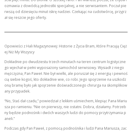
ozmawia z dowódcą jednostki specjalnej, a nie serwisantem. Poczuł pie
rwszą od dziesięciu minut iskrę nadziei. Czekając na cudotwórcę, przyjrz
ał się reszcie jego oferty.
Opowieści z Hali Magazynowej: Historie z Życia Bram, Które Pracują Cięż
ej Niż My Wszyscy
Dokładnie po dwudziestu trzech minutach na teren centrum logistyczne
go wjechał w pełni wyposażony samochód serwisowy. Wysiadł z niego
mężczyzna, Pan Paweł. Nie był wielki, ale poruszał się z energią i pewnoś
cią siebie kogoś, kto dokładnie wie, co robi. Jego spojrzenie na uszkodz
oną bramę było jak spojrzenie doświadczonego chirurga na skomplikow
any przypadek.
“No, Staś dał czadu,” powiedział z lekkim uśmiechem, klepiąc Pana Mariu
sza po ramieniu. “Nie on pierwszy, nie ostatni. Dobra, działamy. Potrzeb
ny będzie podnośnik i dwóch waszych ludzi do pomocy przytrzymania p
aneli.”
Podczas gdy Pan Paweł, z pomocą podnośnika i ludzi Pana Mariusza, zac