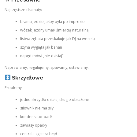
Najczęstsze dramaty:
brama jedzie jakby była po imprezie
wózek jezdny umarł śmiercią naturalną
listwa zębata przeskakuje jak DJ na weselu
szyna wygięta jak banan
napęd mówi „nie dzisiaj”
Naprawiamy, regulujemy, spawamy, ustawiamy.
Skrzydłowe
Problemy:
jedno skrzydło działa, drugie obrażone
siłownik nie ma siły
kondensator padł
zawiasy opadły
centrala zgłasza błąd