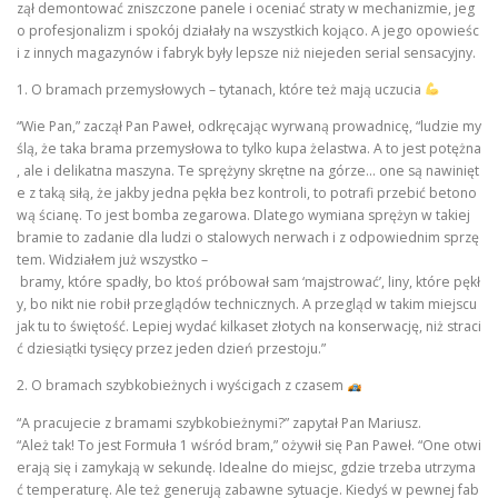
zął demontować zniszczone panele i oceniać straty w mechanizmie, jeg
o profesjonalizm i spokój działały na wszystkich kojąco. A jego opowieśc
i z innych magazynów i fabryk były lepsze niż niejeden serial sensacyjny.
1. O bramach przemysłowych – tytanach, które też mają uczucia
“Wie Pan,” zaczął Pan Paweł, odkręcając wyrwaną prowadnicę, “ludzie my
ślą, że taka brama przemysłowa to tylko kupa żelastwa. A to jest potężna
, ale i delikatna maszyna. Te sprężyny skrętne na górze… one są nawinięt
e z taką siłą, że jakby jedna pękła bez kontroli, to potrafi przebić betono
wą ścianę. To jest bomba zegarowa. Dlatego wymiana sprężyn w takiej
bramie to zadanie dla ludzi o stalowych nerwach i z odpowiednim sprzę
tem. Widziałem już wszystko –
bramy, które spadły, bo ktoś próbował sam ‘majstrować’, liny, które pękł
y, bo nikt nie robił przeglądów technicznych. A przegląd w takim miejscu
jak tu to świętość. Lepiej wydać kilkaset złotych na konserwację, niż straci
ć dziesiątki tysięcy przez jeden dzień przestoju.”
2. O bramach szybkobieżnych i wyścigach z czasem
“A pracujecie z bramami szybkobieżnymi?” zapytał Pan Mariusz.
“Ależ tak! To jest Formuła 1 wśród bram,” ożywił się Pan Paweł. “One otwi
erają się i zamykają w sekundę. Idealne do miejsc, gdzie trzeba utrzyma
ć temperaturę. Ale też generują zabawne sytuacje. Kiedyś w pewnej fab