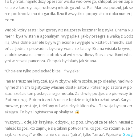
To był Staś, najmłodszy operator wózka widłowego, chłopak pełen zapa
łu, ale z koordynacją ruchową młodego żubra. Pan Mariusz poczuł, jak se
rce podchodzi mu do gardła. Rzucił wszystko i popędził do doku numer j
eden.
Widok, który zastał, był gorszy niż najgorszy koszmar logistyka. Brama Nu
mer 1 była w stanie agonalnym. Wyglądała, jakby przegrała walkę z Godz
illą. Dwa dolne panele były wgniecione i wygięte w kształt uśmiechu szal
eńca. Jedna z prowadnic była wyrwana ze ściany. Brama wisiała krzywo,
zablokowana na amen, a obok stał wózek widłowy Stasia z widłami wbit
ymi w resztki pancerza. Chłopak był blady jak ściana.
“Chciałem tylko podjechać bliżej…” wyjąkał.
Pan Mariusz nie krzyczał. Był w zbyt wielkim szoku. Jego idealny, naoliwio
ny mechanizm logistyczny właśnie dostał zatoru. Potężnego zatoru w po
staci sześciu ton poskręcanego metalu. Za chwilę podjedzie pierwszy tir.
Potem drugi. Potem trzeci. A on nie będzie mógł ich rozładować. Kary u
mowne, przestoje, telefony od wściekłych klientów… Ta wizja była przer
ażająca. To była logistyczna apokalipsa.
“Wszyscy… odejść!” krzyknął, odzyskując głos. Chwycił za telefon. Musiał z
naleźć kogoś, kto zajmuje się takimi potworami. Kogoś, kto rozumie, że “
szybka reakcja” w Błoniu nie oznacza “jutro”, tylko “teraz”. Wpisał w
Googl