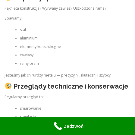
Pęknięta konstrukcja? Wyrwany zawias? Uszkodzona rama?
Spawamy:
stal
aluminium
elementy konstrukcyjne
zawiasy
ramy bram
Jesteśmy jak chirurdzy metalu — precyzyjni, skuteczni i szybcy.
Przeglądy techniczne i konserwacje
Regularny przegląd to:
smarowanie
regulacja
kontrola sprężyn
Zadzwoń
test automatyki