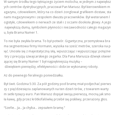
W samym środku tego tętniącego życiem molocha, w jednym z największ
ych centrów dystrybucyjnych, pracował Pan Mariusz. Był kierownikiem m
agazynu, człowiekiem, który na co dzień żonglował grafikiem dostaw, sta
nami magazynowymi i zespołem dwustu pracowników. Był weteranem l
ogistyki, człowiekiem o nerwach ze stali i z oczami dookoła głowy. A jego
największą dumą, symbolem płynności i niezawodności całego magazyn
u, była Brama Numer 1.
To nie była zwykła brama. To był potwór. Gigantyczna, przemysłowa bra
ma segmentowa firmy Hormann, wysoka na sześć metrów, szeroka na p
ięć. Unosiła się z majestatyczną siłą, wpuszczając i wypuszczając potężne
tiry z precyzją szwajcarskiego zegarka. Dla Pana Mariusza dźwięk otwier
ającej się Bramy Numer 1 był najpiękniejszą muzyką –
dźwiękiem pieniędzy, efektywności i dobrze wykonanej roboty.
Aż do pewnego feralnego poniedziałku.
Był świt. Godzina 5:30. Za pół godziny pod bramę miał podjechać pierws
zy z pięćdziesięciu zaplanowanych na ten dzień tirów, z towarem warty
m setki tysięcy euro. Pan Mariusz dopijał swoją pierwszą, mocną jak smo
ła kawę, gdy przez krótkofalówkę przebił się piskliwy, przerażony głos.
“Szefie… Ja… Ja chyba… zepsułem bramę.”