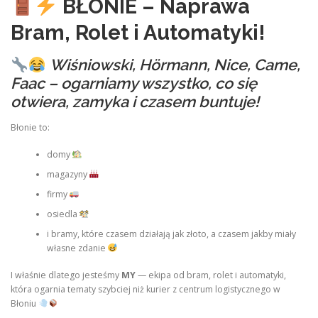
BŁONIE – Naprawa
Bram, Rolet i Automatyki!
Wiśniowski, Hörmann, Nice, Came,
Faac – ogarniamy wszystko, co się
otwiera, zamyka i czasem buntuje!
Błonie to:
domy
magazyny
firmy
osiedla
i bramy, które czasem działają jak złoto, a czasem jakby miały
własne zdanie
I właśnie dlatego jesteśmy
MY
— ekipa od bram, rolet i automatyki,
która ogarnia tematy szybciej niż kurier z centrum logistycznego w
Błoniu