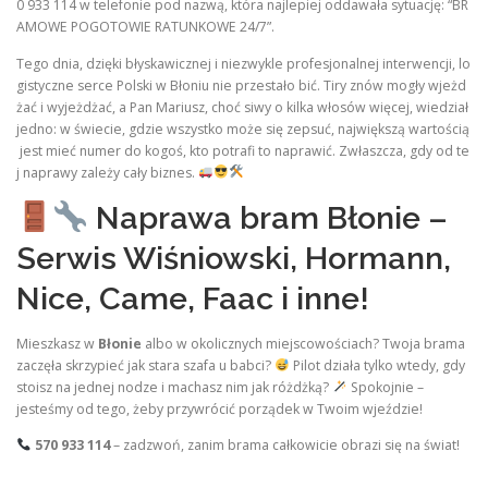
0 933 114 w telefonie pod nazwą, która najlepiej oddawała sytuację: “BR
AMOWE POGOTOWIE RATUNKOWE 24/7”.
Tego dnia, dzięki błyskawicznej i niezwykle profesjonalnej interwencji, lo
gistyczne serce Polski w Błoniu nie przestało bić. Tiry znów mogły wjeżd
żać i wyjeżdżać, a Pan Mariusz, choć siwy o kilka włosów więcej, wiedział
jedno: w świecie, gdzie wszystko może się zepsuć, największą wartością
jest mieć numer do kogoś, kto potrafi to naprawić. Zwłaszcza, gdy od te
j naprawy zależy cały biznes.
Naprawa bram Błonie –
Serwis Wiśniowski, Hormann,
Nice, Came, Faac i inne!
Mieszkasz w
Błonie
albo w okolicznych miejscowościach? Twoja brama
zaczęła skrzypieć jak stara szafa u babci?
Pilot działa tylko wtedy, gdy
stoisz na jednej nodze i machasz nim jak różdżką?
Spokojnie –
jesteśmy od tego, żeby przywrócić porządek w Twoim wjeździe!
570 933 114
– zadzwoń, zanim brama całkowicie obrazi się na świat!