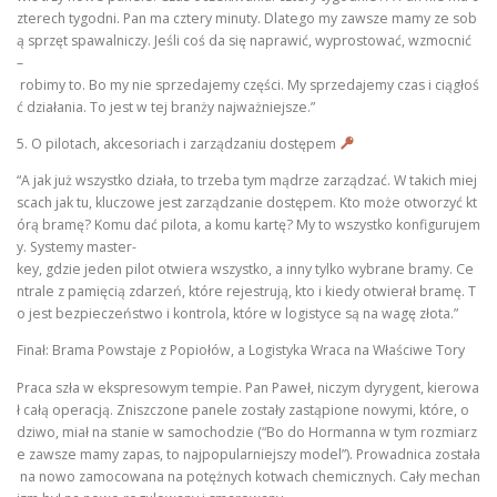
zterech tygodni. Pan ma cztery minuty. Dlatego my zawsze mamy ze sob
ą sprzęt spawalniczy. Jeśli coś da się naprawić, wyprostować, wzmocnić
–
robimy to. Bo my nie sprzedajemy części. My sprzedajemy czas i ciągłoś
ć działania. To jest w tej branży najważniejsze.”
5. O pilotach, akcesoriach i zarządzaniu dostępem
“A jak już wszystko działa, to trzeba tym mądrze zarządzać. W takich miej
scach jak tu, kluczowe jest zarządzanie dostępem. Kto może otworzyć kt
órą bramę? Komu dać pilota, a komu kartę? My to wszystko konfigurujem
y. Systemy master-
key, gdzie jeden pilot otwiera wszystko, a inny tylko wybrane bramy. Ce
ntrale z pamięcią zdarzeń, które rejestrują, kto i kiedy otwierał bramę. T
o jest bezpieczeństwo i kontrola, które w logistyce są na wagę złota.”
Finał: Brama Powstaje z Popiołów, a Logistyka Wraca na Właściwe Tory
Praca szła w ekspresowym tempie. Pan Paweł, niczym dyrygent, kierowa
ł całą operacją. Zniszczone panele zostały zastąpione nowymi, które, o
dziwo, miał na stanie w samochodzie (“Bo do Hormanna w tym rozmiarz
e zawsze mamy zapas, to najpopularniejszy model”). Prowadnica została
na nowo zamocowana na potężnych kotwach chemicznych. Cały mechan