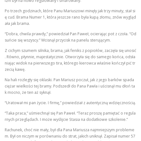
izm był na nowo regulowany i smarowany.
Po trzech godzinach, które Panu Mariuszowi minęły jak trzy minuty, stał si
ę cud. Brama Numer 1, która jeszcze rano była kupą złomu, znów wygląd
ała jak brama.
“Dobra, chwila prawdy,” powiedział Pan Paweł, ocierając pot z czoła. “Od
suńcie się wszyscy.” Wcisnął przycisk na panelu sterującym.
Z cichym szumem silnika, brama, jak feniks z popiołów, zaczęła się unosić
. Równo, płynnie, majestatycznie. Otworzyła się do samego końca, odsła
niając widok na pierwszego tira, którego kierowca właśnie kończył pić tr
zecią kawę.
Na hali rozległy się oklaski. Pan Mariusz poczuł, jak z jego barków spada
ciężar wielkości tej bramy. Podszedł do Pana Pawła i uścisnął mu dłoń ta
k mocno, że ten aż syknął.
“Uratował mi pan życie. I firmę,” powiedział z autentyczną wdzięcznością.
“Taka praca,” uśmiechnął się Pan Paweł. “Teraz proszę pamiętać o regula
rnych przeglądach. I może wyślijcie Stasia na dodatkowe szkolenie.”
Rachunek, choć nie mały, był dla Pana Mariusza najmniejszym probleme
m. Był on niczym w porównaniu do strat, jakich uniknął. Zapisał numer 57