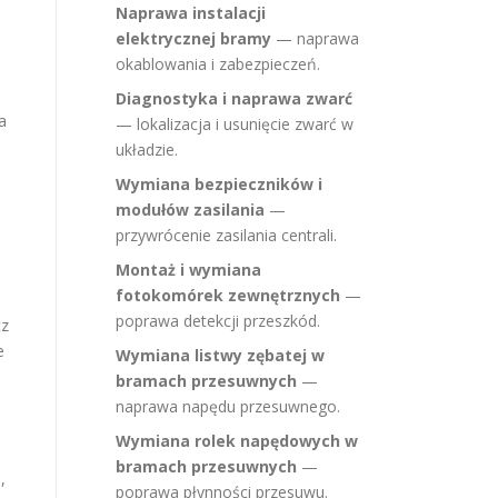
Naprawa instalacji
elektrycznej bramy
— naprawa
okablowania i zabezpieczeń.
Diagnostyka i naprawa zwarć
a
— lokalizacja i usunięcie zwarć w
układzie.
Wymiana bezpieczników i
modułów zasilania
—
przywrócenie zasilania centrali.
Montaż i wymiana
fotokomórek zewnętrznych
—
poprawa detekcji przeszkód.
cz
e
Wymiana listwy zębatej w
bramach przesuwnych
—
naprawa napędu przesuwnego.
Wymiana rolek napędowych w
bramach przesuwnych
—
,
poprawa płynności przesuwu.