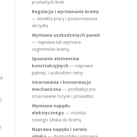
przetartych linek.
ą
Regulacja i wyrównanie bramy
— korekta pracy i poziomowania
skrzydła.
Wymiana uszkodzonych paneli
— naprawa lub wymiana
i
segmentów bramy.
Spawanie elementów
konstrukcyjnych
— naprawa
pęknięć i uszkodzeń ramy.
ch
Smarowanie i konserwacja
mechaniczna
— profilaktyczne
smarowanie łożysk i prowadnic.
j
Wymiana napędu
elektrycznego
— montaż
nowego silnika do bramy.
e
Naprawa napędu i serwis
silnika
— diagnostyka i naprawa