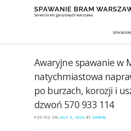
Skip
SPAWANIE BRAM WARSZA
to
Serwis bram garażowych warszawa
content
SPAWAN
Awaryjne spawanie w 
natychmiastowa napraw
po burzach, korozji i 
dzwoń 570 933 114
POSTED ON
JULY 9, 2026
BY
ADMIN