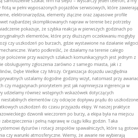
zą samodzielnie szukać firm na ślepo – wystarczy jeden telefon, a my
 flotą w pełni wyposażonych pojazdów serwisowych, które zawieraj
cierne, elektronarzędzia, elementy złączne oraz zapasowe profile
 nawet najbardziej skomplikowanych napraw w terenie bez potrzeby
iadczenie pokazuje, że szybka reakcja w pierwszych godzinach po
oryginalnych elementów, które przy dłuższym oczekiwaniu mogłyby
ozji czy uszkodzeń po burzach, gdzie wystawione na działanie wilgoc
mechaniczne. Warto podkreślić, że działamy na terenie całego
e położenie przy ważnych szlakach komunikacyjnych jest jednym z
ie obsługujemy zgłoszenia zarówno z samego miasta, jak i z
alinów, Dębe Wielkie czy Mrozy. Organizacja dojazdu uwzględnia
ji prywatnych ustalamy dogodne godziny wizyt, natomiast przy awaria
h czy magazynach priorytetem jest jak najmniejsza ingerencja w
owy udzielamy również wstępnych wskazówek dotyczących
ie niestabilnych elementów czy odcięcie dopływu prądu do uszkodzone
atkowych uszkodzeń do czasu przyjazdu ekipy. W naszej praktyce
Mazowieckiego dzwonili wieczorem po burzy, a ekipa była na miejscu
abezpieczenia i pełną naprawę w ciągu kilku godzin. Taka
systemowi dyżurów i rotacji zespołów spawalniczych, które są gotow
nia czy warunki atmosferyczne. Wiemy, że awarie nie wybierają