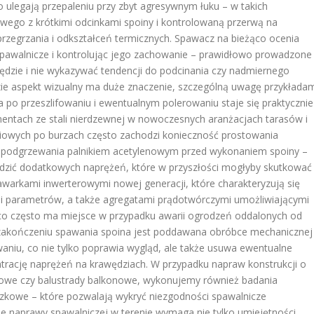
o ulegają przepaleniu przy zbyt agresywnym łuku – w takich
wego z krótkimi odcinkami spoiny i kontrolowaną przerwą na
rzegrzania i odkształceń termicznych. Spawacz na bieżąco ocenia
spawalnicze i kontrolując jego zachowanie – prawidłowo prowadzone
wędzie i nie wykazywać tendencji do podcinania czy nadmiernego
dzie aspekt wizualny ma duże znaczenie, szczególną uwagę przykłada
ra po przeszlifowaniu i ewentualnym polerowaniu staje się praktycznie
entach ze stali nierdzewnej w nowoczesnych aranżacjach tarasów i
iowych po burzach często zachodzi konieczność prostowania
 lub podgrzewania palnikiem acetylenowym przed wykonaniem spoiny –
adzić dodatkowych naprężeń, które w przyszłości mogłyby skutkować
arkami inwerterowymi nowej generacji, które charakteryzują się
acji parametrów, a także agregatami prądotwórczymi umożliwiającymi
, co często ma miejsce w przypadku awarii ogrodzeń oddalonych od
akończeniu spawania spoina jest poddawana obróbce mechanicznej
waniu, co nie tylko poprawia wygląd, ale także usuwa ewentualne
trację naprężeń na krawędziach. W przypadku napraw konstrukcji o
dowe czy balustrady balkonowe, wykonujemy również badania
szkowe – które pozwalają wykryć niezgodności spawalnicze
e naprawy spawalniczej w terenie wymaga nie tylko umiejętności