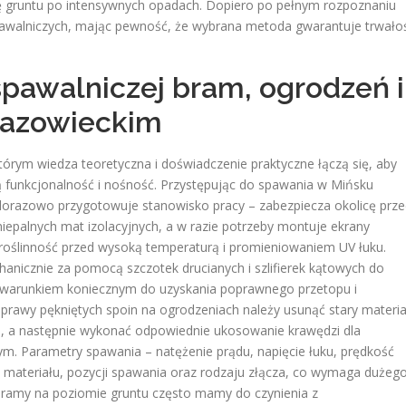
ię gruntu po intensywnych opadach. Dopiero po pełnym rozpoznaniu
pawalniczych, mając pewność, że wybrana metoda gwarantuje trwało
awalniczej bram, ogrodzeń i
Mazowieckim
rym wiedza teoretyczna i doświadczenie praktyczne łączą się, aby
funkcjonalność i nośność. Przystępując do spawania w Mińsku
orazowo przygotowuje stanowisko pracy – zabezpiecza okolicę prze
niepalnych mat izolacyjnych, a w razie potrzeby montuje ekrany
roślinność przed wysoką temperaturą i promieniowaniem UV łuku.
nicznie za pomocą szczotek drucianych i szlifierek kątowych do
est warunkiem koniecznym do uzyskania poprawnego przetopu i
aprawy pękniętych spoin na ogrodzeniach należy usunąć stary materia
u, a następnie wykonać odpowiednie ukosowanie krawędzi dla
m. Parametry spawania – natężenie prądu, napięcie łuku, prędkość
i materiału, pozycji spawania oraz rodzaju złącza, co wymaga dużeg
bramy na poziomie gruntu często mamy do czynienia z