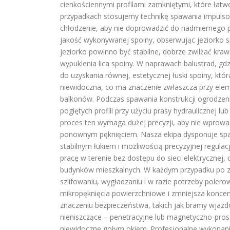
cienkościennymi profilami zamkniętymi, które łatw
przypadkach stosujemy technikę spawania impulso
chłodzenie, aby nie doprowadzić do nadmiernego p
jakość wykonywanej spoiny, obserwując jeziorko 
jeziorko powinno być stabilne, dobrze zwilżać kra
wypuklenia lica spoiny. W naprawach balustrad, g
do uzyskania równej, estetycznej łuski spoiny, któ
niewidoczna, co ma znaczenie zwłaszcza przy elem
balkonów. Podczas spawania konstrukcji ogrodzen
pogiętych profili przy użyciu prasy hydraulicznej
proces ten wymaga dużej precyzji, aby nie wprow
ponownym pęknięciem. Nasza ekipa dysponuje spaw
stabilnym łukiem i możliwością precyzyjnej regul
pracę w terenie bez dostępu do sieci elektrycznej
budynków mieszkalnych. W każdym przypadku po z
szlifowaniu, wygładzaniu i w razie potrzeby polero
mikropęknięcia powierzchniowe i zmniejsza koncen
znaczeniu bezpieczeństwa, takich jak bramy wjaz
nieniszczące – penetracyjne lub magnetyczno-pro
niewidoczne gołym okiem. Profesjonalne wykonani