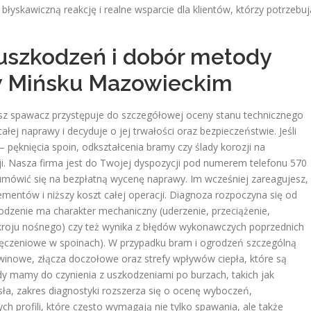
yskawiczną reakcję i realne wsparcie dla klientów, którzy potrzebuj
uszkodzeń i dobór metody
w Mińsku Mazowieckim
sz spawacz przystępuje do szczegółowej oceny stanu technicznego
j naprawy i decyduje o jej trwałości oraz bezpieczeństwie. Jeśli
 pęknięcia spoin, odkształcenia bramy czy ślady korozji na
ji. Nasza firma jest do Twojej dyspozycji pod numerem telefonu 570
umówić się na bezpłatną wycenę naprawy. Im wcześniej zareagujesz,
mentów i niższy koszt całej operacji. Diagnoza rozpoczyna się od
odzenie ma charakter mechaniczny (uderzenie, przeciążenie,
zekroju nośnego) czy też wynika z błędów wykonawczych poprzednich
męczeniowe w spoinach). W przypadku bram i ogrodzeń szczególną
inowe, złącza doczołowe oraz strefy wpływów ciepła, które są
dy mamy do czynienia z uszkodzeniami po burzach, takich jak
a, zakres diagnostyki rozszerza się o ocenę wyboczeń,
h profili, które często wymagają nie tylko spawania, ale także