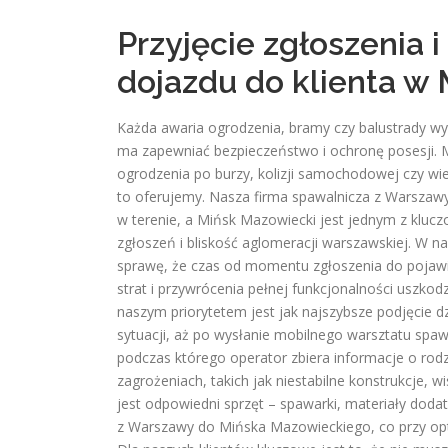
Przyjęcie zgłoszenia 
dojazdu do klienta w
Każda awaria ogrodzenia, bramy czy balustrady wy
ma zapewniać bezpieczeństwo i ochronę posesji. 
ogrodzenia po burzy, kolizji samochodowej czy wiel
to oferujemy. Nasza firma spawalnicza z Warszawy 
w terenie, a Mińsk Mazowiecki jest jednym z kluc
zgłoszeń i bliskość aglomeracji warszawskiej. W n
sprawę, że czas od momentu zgłoszenia do pojawie
strat i przywrócenia pełnej funkcjonalności uszko
naszym priorytetem jest jak najszybsze podjęcie d
sytuacji, aż po wysłanie mobilnego warsztatu spa
podczas którego operator zbiera informacje o rodz
zagrożeniach, takich jak niestabilne konstrukcje, 
jest odpowiedni sprzęt – spawarki, materiały dod
z Warszawy do Mińska Mazowieckiego, co przy op