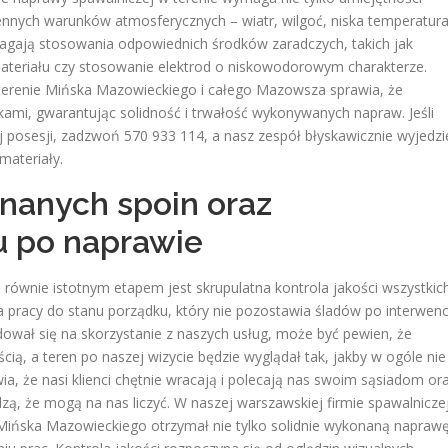
iennych warunków atmosferycznych – wiatr, wilgoć, niska temperatur
magają stosowania odpowiednich środków zaradczych, takich jak
teriału czy stosowanie elektrod o niskowodorowym charakterze.
terenie Mińska Mazowieckiego i całego Mazowsza sprawia, że
kami, gwarantując solidność i trwałość wykonywanych napraw. Jeśli
j posesji, zadzwoń 570 933 114, a nasz zespół błyskawicznie wyjedzi
materiały.
onanych spoin oraz
u po naprawie
 równie istotnym etapem jest skrupulatna kontrola jakości wszystkic
racy do stanu porządku, który nie pozostawia śladów po interwencj
ował się na skorzystanie z naszych usług, może być pewien, że
ą, a teren po naszej wizycie będzie wyglądał tak, jakby w ogóle nie
a, że nasi klienci chętnie wracają i polecają nas swoim sąsiadom or
zą, że mogą na nas liczyć. W naszej warszawskiej firmie spawalnicze
 Mińska Mazowieckiego otrzymał nie tylko solidnie wykonaną naprawę