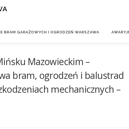
WA
IE BRAM GARAŻOWYCH I OGRODZEŃ WARSZAWA
AWARYJ
Mińsku Mazowieckim –
a bram, ogrodzeń i balustrad
uszkodzeniach mechanicznych –