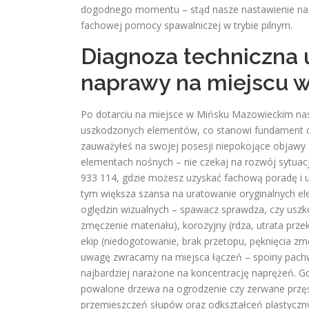
dogodnego momentu – stąd nasze nastawienie na bł
fachowej pomocy spawalniczej w trybie pilnym.
Diagnoza techniczna 
naprawy na miejscu 
Po dotarciu na miejsce w Mińsku Mazowieckim na
uszkodzonych elementów, co stanowi fundament całe
zauważyłeś na swojej posesji niepokojące objawy –
elementach nośnych – nie czekaj na rozwój sytuac
933 114, gdzie możesz uzyskać fachową poradę i 
tym większa szansa na uratowanie oryginalnych ele
oględzin wizualnych – spawacz sprawdza, czy uszk
zmęczenie materiału), korozyjny (rdza, utrata pr
ekip (niedogotowanie, brak przetopu, pęknięcia z
uwagę zwracamy na miejsca łączeń – spoiny pachw
najbardziej narażone na koncentrację naprężeń. G
powalone drzewa na ogrodzenie czy zerwane przęsł
przemieszczeń słupów oraz odkształceń plastycznyc