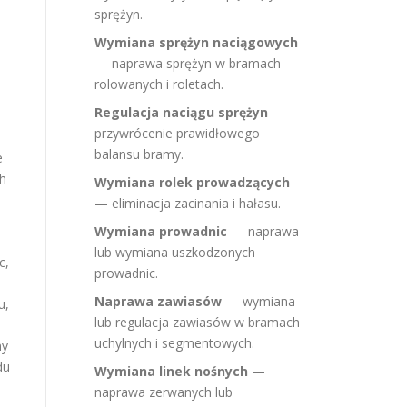
sprężyn.
Wymiana sprężyn naciągowych
— naprawa sprężyn w bramach
rolowanych i roletach.
Regulacja naciągu sprężyn
—
przywrócenie prawidłowego
balansu bramy.
e
ch
Wymiana rolek prowadzących
— eliminacja zacinania i hałasu.
Wymiana prowadnic
— naprawa
lub wymiana uszkodzonych
c,
prowadnic.
Naprawa zawiasów
— wymiana
u,
lub regulacja zawiasów w bramach
uchylnych i segmentowych.
ny
du
Wymiana linek nośnych
—
naprawa zerwanych lub