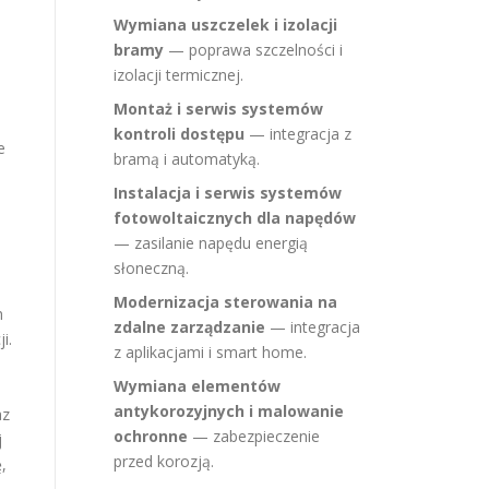
a
Wymiana uszczelek i izolacji
bramy
— poprawa szczelności i
izolacji termicznej.
Montaż i serwis systemów
kontroli dostępu
— integracja z
e
bramą i automatyką.
Instalacja i serwis systemów
fotowoltaicznych dla napędów
— zasilanie napędu energią
słoneczną.
Modernizacja sterowania na
h
zdalne zarządzanie
— integracja
i.
z aplikacjami i smart home.
Wymiana elementów
antykorozyjnych i malowanie
az
ochronne
— zabezpieczenie
j
przed korozją.
,