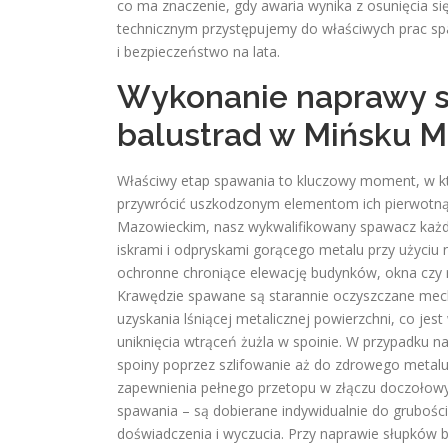
co ma znaczenie, gdy awaria wynika z osunięcia s
technicznym przystępujemy do właściwych prac s
i bezpieczeństwo na lata.
Wykonanie naprawy sp
balustrad w Mińsku 
Właściwy etap spawania to kluczowy moment, w któ
przywrócić uszkodzonym elementom ich pierwotną 
Mazowieckim, nasz wykwalifikowany spawacz każd
iskrami i odpryskami gorącego metalu przy użyciu 
ochronne chroniące elewację budynków, okna czy 
Krawędzie spawane są starannie oczyszczane mecha
uzyskania lśniącej metalicznej powierzchni, co j
uniknięcia wtrąceń żużla w spoinie. W przypadku n
spoiny poprzez szlifowanie aż do zdrowego metal
zapewnienia pełnego przetopu w złączu doczołowy
spawania – są dobierane indywidualnie do grubośc
doświadczenia i wyczucia. Przy naprawie słupków 