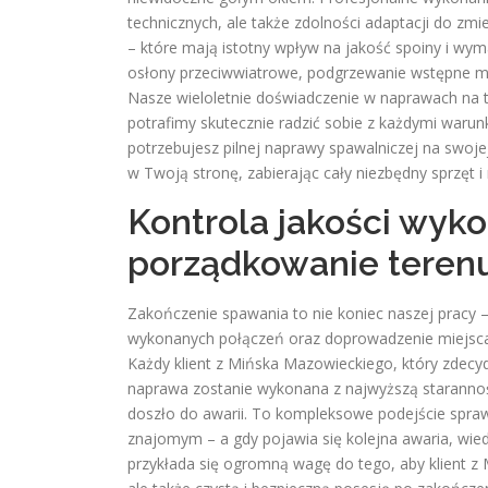
technicznych, ale także zdolności adaptacji do zm
– które mają istotny wpływ na jakość spoiny i wy
osłony przeciwwiatrowe, podgrzewanie wstępne ma
Nasze wieloletnie doświadczenie w naprawach na 
potrafimy skutecznie radzić sobie z każdymi warun
potrzebujesz pilnej naprawy spawalniczej na swoje
w Twoją stronę, zabierając cały niezbędny sprzęt i 
Kontrola jakości wyk
porządkowanie teren
Zakończenie spawania to nie koniec naszej pracy –
wykonanych połączeń oraz doprowadzenie miejsca p
Każdy klient z Mińska Mazowieckiego, który zdecyd
naprawa zostanie wykonana z najwyższą staranności
doszło do awarii. To kompleksowe podejście sprawi
znajomym – a gdy pojawia się kolejna awaria, wied
przykłada się ogromną wagę do tego, aby klient z