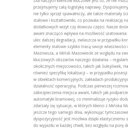
Dla naszych klientów kluczowe jest to, że nie mus
przejmujemy całą logistykę naprawy. Dysponujemy
nie tylko sprzęt spawalniczy, ale także materiały ś
stalowe i kształtowniki, co pozwala na realizację
dodatkowych wizyt czy dowozu części. Nasze dośw
awarii znacząco wpływa na możliwość uratowania 
ulec dalszej degradacji, zwłaszcza w przypadku kor
elementy stalowe szybko tracą swoje właściwości 
Mazowsza, a Mińsk Mazowiecki ze względu na swoj
kluczowych obszarów naszego działania – regularn
okolicznych miejscowości, takich jak Sulejówek, H
również specyfikę lokalizacji – w przypadku poses
w obiektach komercyjnych, zakładach produkcyjnyc
działalność operacyjną. Podczas pierwszej rozm
zabezpieczenia miejsca awarii, takich jak podparc
automatyki bramowej, co minimalizuje ryzyko dod
zdarzały się sytuacje, w których klienci z Mińska 
jeszcze tego samego dnia, wykonując tymczasowe z
dyspozycyjność jest możliwa dzięki elastycznemu 
do wyjazdu w każdej chwili, bez względu na porę d