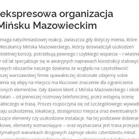
i ekspresowa organizacja
 Mińsku Mazowieckim
maga natychmiastowej reakcji, zwłaszcza gdy dotyczy mienia, które
Mieszkańcy Mińska Mazowieckiego, którzy doświadczyli uszkodzeń
oletniej korozji, potrzebują pewnego i szybkiego wsparcia – i właśni
od lat specjalizuje się w awaryjnych naprawach konstrukcji stalowy
zowych obszarów naszego działania ze względu na częstotliwość
aszej warszawskiej firmie spawalniczej doskonale zdajemy sobie
nia się ekipy na miejscu ma kluczowe znaczenie dla ograniczenia
dzonych elementów. Gdy dzwoni klient z Mińska Mazowieckiego i okoli
ziałań – od pierwszej rozmowy telefonicznej, przez wstępną ocenę
walniczego w trasę. Proces rozpoczyna się od szczegółowego wywiad
aju uszkodzenia, lokalizacji, dostępności miejsca oraz ewentualnych
wiszące elementy czy uszkodzone instalacje. Na tej podstawie dobiera
atkowe, elementy wzmacniające – oraz wyznaczana jest trasa przejaz
tymalnych warunkach drogowych zajmuje około czterdziestu minut.