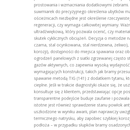
prostowania i wzmacniania dodatkowymi żebrami. 
suwmiarek do precyzyjnego określenia ubytków ma
ościeżnicach niezbędne jest określenie rzeczywiste
regeneracji, czy wymaga całkowitej wymiany. Waż
ultradźwiękową, który pozwala ocenić, czy materia
skutek cyklicznych obciążeń. Decyzja o metodzie na
czarna, stal ocynkowana, stal nierdzewna, żeliwo)
korozji), dostępności do miejsca spawania oraz ob
ogrodzeń panelowych z siatki zgrzewanej często 
gazów aktywnych, co zapewnia wysoką wydajność i
wymagających konstrukcji, takich jak bramy przesu
spawanie metodą TIG (141) z dodatkiem tytanu, kt
cieplne. Jeśli w trakcie diagnostyki okaże się, że 
konsultuje się z klientem, przedstawiając opcje p
transparentne podejście buduje zaufanie i pozwala
istotne jest również sprawdzenie stanu powłok ant
uszkodzone w wyniku awarii, plan naprawczy uwzgl
termicznego natrysku, aby zapobiec szybkiej koro
podłoża – w przypadku słupków bramy osadzonych