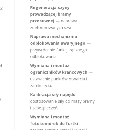
Regeneracja szyny
ść
prowadzącej bramy
przesuwnej
— naprawa
zdeformowanych szyn.
Naprawa mechanizmu
odblokowania awaryjnego
—
przywrócenie funkcji ręcznego
odblokowania.
Wymiana i montaż
d
ograniczników krańcowych
—
ustawienie punktów otwarcia i
zamknięcia.
Kalibracja siły napędu
—
ł
dostosowanie siły do masy bramy
i zabezpieczeń.
Wymiana i montaż
o
fotokomórek do furtki
—