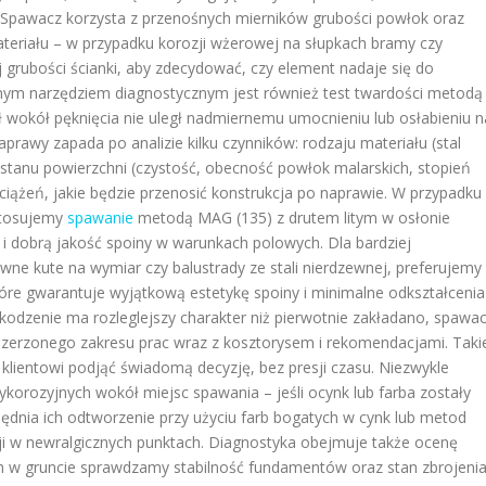
Spawacz korzysta z przenośnych mierników grubości powłok oraz
teriału – w przypadku korozji wżerowej na słupkach bramy czy
j grubości ścianki, aby zdecydować, czy element nadaje się do
nym narzędziem diagnostycznym jest również test twardości metodą
ł wokół pęknięcia nie uległ nadmiernemu umocnieniu lub osłabieniu n
prawy zapada po analizie kilku czynników: rodzaju materiału (stal
, stanu powierzchni (czystość, obecność powłok malarskich, stopień
ciążeń, jakie będzie przenosić konstrukcja po naprawie. W przypadku
stosujemy
spawanie
metodą MAG (135) z drutem litym w osłonie
 dobrą jakość spoiny w warunkach polowych. Dla bardziej
wne kute na wymiar czy balustrady ze stali nierdzewnej, preferujemy
óre gwarantuje wyjątkową estetykę spoiny i minimalne odkształcenia
uszkodzenie ma rozleglejszy charakter niż pierwotnie zakładano, spawa
oszerzonego zakresu prac wraz z kosztorysem i rekomendacjami. Taki
 klientowi podjąć świadomą decyzję, bez presji czasu. Niezwykle
ykorozyjnych wokół miejsc spawania – jeśli ocynk lub farba zostały
ędnia ich odtworzenie przy użyciu farb bogatych w cynk lub metod
zji w newralgicznych punktach. Diagnostyka obejmuje także ocenę
 w gruncie sprawdzamy stabilność fundamentów oraz stan zbrojenia