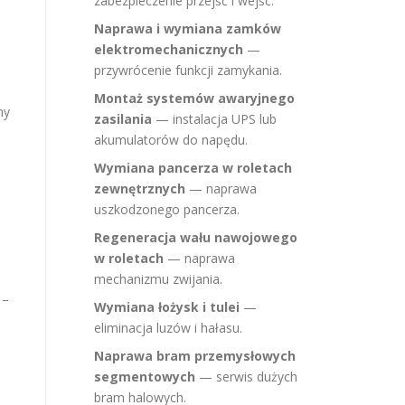
zabezpieczenie przejść i wejść.
Naprawa i wymiana zamków
elektromechanicznych
—
przywrócenie funkcji zamykania.
Montaż systemów awaryjnego
my
zasilania
— instalacja UPS lub
akumulatorów do napędu.
Wymiana pancerza w roletach
zewnętrznych
— naprawa
uszkodzonego pancerza.
Regeneracja wału nawojowego
w roletach
— naprawa
mechanizmu zwijania.
 –
Wymiana łożysk i tulei
—
eliminacja luzów i hałasu.
Naprawa bram przemysłowych
segmentowych
— serwis dużych
bram halowych.