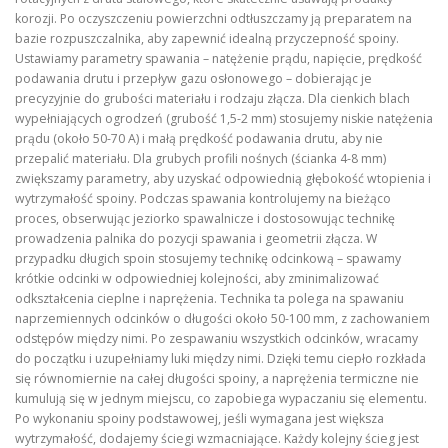
korozji. Po oczyszczeniu powierzchni odtłuszczamy ją preparatem na
bazie rozpuszczalnika, aby zapewnić idealną przyczepność spoiny.
Ustawiamy parametry spawania – natężenie prądu, napięcie, prędkość
podawania drutu i przepływ gazu osłonowego – dobierając je
precyzyjnie do grubości materiału i rodzaju złącza. Dla cienkich blach
wypełniających ogrodzeń (grubość 1,5-2 mm) stosujemy niskie natężenia
prądu (około 50-70 A) i małą prędkość podawania drutu, aby nie
przepalić materiału. Dla grubych profili nośnych (ścianka 4-8 mm)
zwiększamy parametry, aby uzyskać odpowiednią głębokość wtopienia i
wytrzymałość spoiny. Podczas spawania kontrolujemy na bieżąco
proces, obserwując jeziorko spawalnicze i dostosowując technikę
prowadzenia palnika do pozycji spawania i geometrii złącza. W
przypadku długich spoin stosujemy technikę odcinkową – spawamy
krótkie odcinki w odpowiedniej kolejności, aby zminimalizować
odkształcenia cieplne i naprężenia. Technika ta polega na spawaniu
naprzemiennych odcinków o długości około 50-100 mm, z zachowaniem
odstępów między nimi. Po zespawaniu wszystkich odcinków, wracamy
do początku i uzupełniamy luki między nimi. Dzięki temu ciepło rozkłada
się równomiernie na całej długości spoiny, a naprężenia termiczne nie
kumulują się w jednym miejscu, co zapobiega wypaczaniu się elementu.
Po wykonaniu spoiny podstawowej, jeśli wymagana jest większa
wytrzymałość, dodajemy ściegi wzmacniające. Każdy kolejny ścieg jest