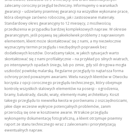
zalecamy coroczny przegląd techniczny. Informujemy o warunkach
gwarancji – udzielamy pisemnej gwarancji na wszystkie wykonane prace,
która obejmuje zarówno robociznę, jak i zastosowane materiały.
Standardowy okres gwarancyjny to 12 miesięcy, z możliwością
przedłużenia w przypadku bardziej kompleksowych napraw. W okresie
gwarancyjnym, jeśli pojawią się jakiekolwiek problemy z naprawionym
elementem, klient może skontaktować się z nami, a my niezwłocznie
wyznaczymy termin przeglądu i niezbędnych poprawek bez
dodatkowych kosztów. Doradzamy także, w jakich sytuacjach warto
skontaktować się z nami profilaktycznie – na przykład po silnych wiatrach,
po intensywnych opadach śniegu, lub po zimie, gdy sól drogowa mogła
uszkodzić powłokę malarską. Regularne przeglądy to najtańsza forma
ochrony przed poważnymi awariami. Wielu naszych klientów w Otwocku
korzysta z opcji corocznego przeglądu technicznego, który obejmuje
kontrolę wszystkich stalowych elementów na posesji – ogrodzenia,
bramy, balustrady, daszki, wiaty, elementy małej architektury. Koszt
takiego przeglądu to niewielka kwota w porównaniu z oszczędnościami,
jakie daje wczesne wykrycie potencjalnych problemów, zanim
przerodzą się one w kosztowne awarie. W trakcie przeglądu
wykonujemy dokumentację fotograficzną, a klient otrzymuje pisemny
raport ze stanu technicznego wraz z zaleceniami i priorytetyzacją
ewentualnych napraw.