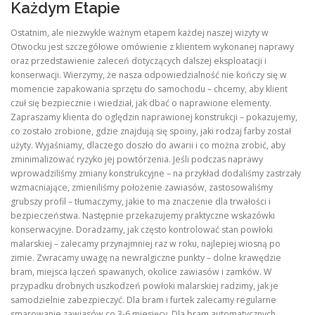
Każdym Etapie
Ostatnim, ale niezwykle ważnym etapem każdej naszej wizyty w
Otwocku jest szczegółowe omówienie z klientem wykonanej naprawy
oraz przedstawienie zaleceń dotyczących dalszej eksploatacji i
konserwacji. Wierzymy, że nasza odpowiedzialność nie kończy się w
momencie zapakowania sprzętu do samochodu – chcemy, aby klient
czuł się bezpiecznie i wiedział, jak dbać o naprawione elementy.
Zapraszamy klienta do oględzin naprawionej konstrukcji – pokazujemy,
co zostało zrobione, gdzie znajdują się spoiny, jaki rodzaj farby został
użyty. Wyjaśniamy, dlaczego doszło do awarii i co można zrobić, aby
zminimalizować ryzyko jej powtórzenia. Jeśli podczas naprawy
wprowadziliśmy zmiany konstrukcyjne – na przykład dodaliśmy zastrzały
wzmacniające, zmieniliśmy położenie zawiasów, zastosowaliśmy
grubszy profil – tłumaczymy, jakie to ma znaczenie dla trwałości i
bezpieczeństwa. Następnie przekazujemy praktyczne wskazówki
konserwacyjne. Doradzamy, jak często kontrolować stan powłoki
malarskiej – zalecamy przynajmniej raz w roku, najlepiej wiosną po
zimie. Zwracamy uwagę na newralgiczne punkty – dolne krawędzie
bram, miejsca łączeń spawanych, okolice zawiasów i zamków. W
przypadku drobnych uszkodzeń powłoki malarskiej radzimy, jak je
samodzielnie zabezpieczyć. Dla bram i furtek zalecamy regularne
smarowanie zawiasów co 3-6 miesięcy. Dla bram automatycznych