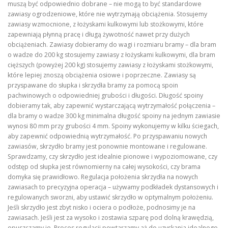
muszą być odpowiednio dobrane – nie mogą to być standardowe
zawiasy ogrodzeniowe, które nie wytrzymają obciążenia. Stosujemy
zawiasy wzmocnione, z łożyskami kulkowymi lub stożkowymi, które
zapewniają płynną pracę i długą żywotność nawet przy dużych
obciążeniach. Zawiasy dobieramy do wagi i rozmiaru bramy – dla bram
o wadze do 200 kg stosujemy zawiasy z łożyskami kulkowymi, dla bram
cięższych (powyżej 200 kg) stosujemy zawiasy z łożyskami stożkowymi,
które lepiej znoszą obciążenia osiowe i poprzeczne. Zawiasy są
przyspawane do słupka i skrzydła bramy za pomocą spoin
pachwinowych o odpowiedniej grubości i długości. Długość spoiny
dobieramy tak, aby zapewnić wystarczającą wytrzymałość połączenia –
dla bramy o wadze 300 kg minimalna długość spoiny na jednym zawiasie
wynosi 80 mm przy grubości 4 mm. Spoiny wykonujemy w kilku ściegach,
aby zapewnić odpowiednią wytrzymałość. Po przyspawaniu nowych
zawiasów, skrzydło bramy jest ponownie montowane i regulowane.
Sprawdzamy, czy skrzydło jest idealnie pionowe i wypoziomowane, czy
odstęp od słupka jest równomierny na całej wysokości, czy brama
domyka się prawidłowo. Regulacja położenia skrzydła na nowych
zawiasach to precyzyjna operacja – używamy podkładek dystansowych i
regulowanych sworzni, aby ustawić skrzydło w optymalnym położeniu.
Jeśli skrzydło jest zbyt nisko i ociera o podłoże, podnosimy je na
zawiasach. Jeśli jest za wysoko i zostawia szparę pod dolną krawędzią,
opuszczamy je. Proces regulacji powtarzamy aż do uzyskania idealnego