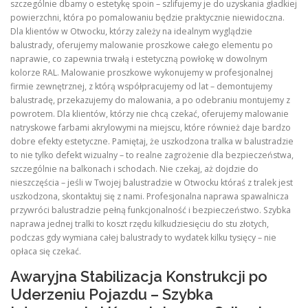
szczególnie dbamy o estetykę spoin – szlifujemy je do uzyskania gładkiej
powierzchni, która po pomalowaniu będzie praktycznie niewidoczna.
Dla klientów w Otwocku, którzy zależy na idealnym wyglądzie
balustrady, oferujemy malowanie proszkowe całego elementu po
naprawie, co zapewnia trwałą i estetyczną powłokę w dowolnym
kolorze RAL. Malowanie proszkowe wykonujemy w profesjonalnej
firmie zewnętrznej, z którą współpracujemy od lat – demontujemy
balustradę, przekazujemy do malowania, a po odebraniu montujemy z
powrotem. Dla klientów, którzy nie chcą czekać, oferujemy malowanie
natryskowe farbami akrylowymi na miejscu, które również daje bardzo
dobre efekty estetyczne. Pamiętaj, że uszkodzona tralka w balustradzie
to nie tylko defekt wizualny – to realne zagrożenie dla bezpieczeństwa,
szczególnie na balkonach i schodach. Nie czekaj, aż dojdzie do
nieszczęścia – jeśli w Twojej balustradzie w Otwocku któraś z tralek jest
uszkodzona, skontaktuj się z nami. Profesjonalna naprawa spawalnicza
przywróci balustradzie pełną funkcjonalność i bezpieczeństwo. Szybka
naprawa jednej tralki to koszt rzędu kilkudziesięciu do stu złotych,
podczas gdy wymiana całej balustrady to wydatek kilku tysięcy – nie
opłaca się czekać.
Awaryjna Stabilizacja Konstrukcji po
Uderzeniu Pojazdu – Szybka