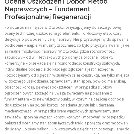
Ocena Uszkodzeń i Dobór Metod
Naprawczych – Fundament
Profesjonalnej Regeneracji
Po dotarciu na miejsce w Otwocku, przystępujemy do szczegółowej
oceny technicznej uszkodzonego elementu. To kluczowy etap, który
decyduje o powodzeniu całej naprawy. Nie przystępujemy do spawania
pochopnie – najpierw musimy zrozumieć, co było przyczyną awarii i jakie
są realne możliwości naprawy. W Otwocku, gdzie różnorodność
zabudowy – od willi letniskowych po domy całoroczne i obiekty
komercyjne – przekłada się na różnorodność konstrukcji stalowych,
indywidualne podejście do każdego zgłoszenia jest niezbędne.
Rozpoczynamy od oględzin wizualnych całej konstrukcji, nie tylko miejsca
widocznego uszkodzenia. Sprawdzamy stan spoin, powłoki malarskiej,
obecność korozji, pęknięć i odkształceń. W przypadku słupków
ogrodzeniowych szczególną uwagę zwracamy na połączenie z
fundamentem – to newralgiczny punkt, w którym najczęściej dochodzi
do uszkodzeń na skutek korozji, osiadania gruntu lub uderzenia
mechanicznego. W przypadku bram wjazdowych sprawdzamy stan
zawiasów, spoin na węzłach konstrukcyjnych i mocowań. W przypadku
balustrad oceniamy stan spoin łączących tralki z poręczą oraz mocowań
do ściany lub płyty balkonu. Po wstępnych oględzinach przystępujemy do