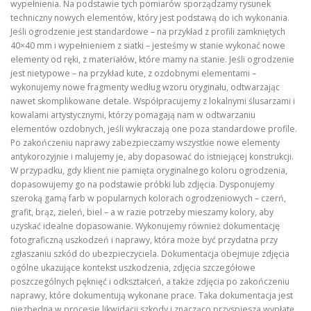
wypełnienia. Na podstawie tych pomiarów sporządzamy rysunek
techniczny nowych elementów, który jest podstawą do ich wykonania.
Jeśli ogrodzenie jest standardowe – na przykład z profili zamkniętych
40×40 mm i wypełnieniem z siatki – jesteśmy w stanie wykonać nowe
elementy od ręki, z materiałów, które mamy na stanie. Jeśli ogrodzenie
jest nietypowe – na przykład kute, z ozdobnymi elementami –
wykonujemy nowe fragmenty według wzoru oryginału, odtwarzając
nawet skomplikowane detale. Współpracujemy z lokalnymi ślusarzami i
kowalami artystycznymi, którzy pomagają nam w odtwarzaniu
elementów ozdobnych, jeśli wykraczają one poza standardowe profile.
Po zakończeniu naprawy zabezpieczamy wszystkie nowe elementy
antykorozyjnie i malujemy je, aby dopasować do istniejącej konstrukcji.
W przypadku, gdy klient nie pamięta oryginalnego koloru ogrodzenia,
dopasowujemy go na podstawie próbki lub zdjęcia. Dysponujemy
szeroką gamą farb w popularnych kolorach ogrodzeniowych – czerń,
grafit, brąz, zieleń, biel – a w razie potrzeby mieszamy kolory, aby
uzyskać idealne dopasowanie. Wykonujemy również dokumentację
fotograficzną uszkodzeń i naprawy, która może być przydatna przy
zgłaszaniu szkód do ubezpieczyciela. Dokumentacja obejmuje zdjęcia
ogólne ukazujące kontekst uszkodzenia, zdjęcia szczegółowe
poszczególnych pęknięć i odkształceń, a także zdjęcia po zakończeniu
naprawy, które dokumentują wykonane prace. Taka dokumentacja jest
niezbędna w procesie likwidacji szkody i znacząco przyspiesza wypłatę