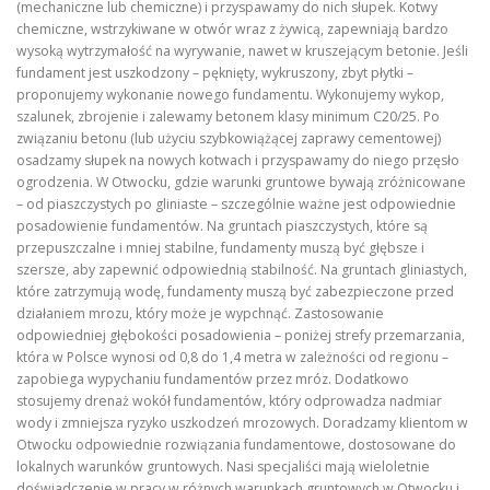
(mechaniczne lub chemiczne) i przyspawamy do nich słupek. Kotwy
chemiczne, wstrzykiwane w otwór wraz z żywicą, zapewniają bardzo
wysoką wytrzymałość na wyrywanie, nawet w kruszejącym betonie. Jeśli
fundament jest uszkodzony – pęknięty, wykruszony, zbyt płytki –
proponujemy wykonanie nowego fundamentu. Wykonujemy wykop,
szalunek, zbrojenie i zalewamy betonem klasy minimum C20/25. Po
związaniu betonu (lub użyciu szybkowiążącej zaprawy cementowej)
osadzamy słupek na nowych kotwach i przyspawamy do niego przęsło
ogrodzenia. W Otwocku, gdzie warunki gruntowe bywają zróżnicowane
– od piaszczystych po gliniaste – szczególnie ważne jest odpowiednie
posadowienie fundamentów. Na gruntach piaszczystych, które są
przepuszczalne i mniej stabilne, fundamenty muszą być głębsze i
szersze, aby zapewnić odpowiednią stabilność. Na gruntach gliniastych,
które zatrzymują wodę, fundamenty muszą być zabezpieczone przed
działaniem mrozu, który może je wypchnąć. Zastosowanie
odpowiedniej głębokości posadowienia – poniżej strefy przemarzania,
która w Polsce wynosi od 0,8 do 1,4 metra w zależności od regionu –
zapobiega wypychaniu fundamentów przez mróz. Dodatkowo
stosujemy drenaż wokół fundamentów, który odprowadza nadmiar
wody i zmniejsza ryzyko uszkodzeń mrozowych. Doradzamy klientom w
Otwocku odpowiednie rozwiązania fundamentowe, dostosowane do
lokalnych warunków gruntowych. Nasi specjaliści mają wieloletnie
doświadczenie w pracy w różnych warunkach gruntowych w Otwocku i