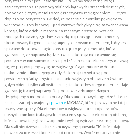
oczyszczania miejsca uszkodzenia – usuwamy starą farbę, rdzę i
zanieczyszczenia za pomocą szlifierek kątowych i szczotek drucianych,
aby odsłonić czysty metal i ocenić rzeczywisty zasięg problemu. Często
dopiero po oczyszczeniu widać, że pozornie niewielkie pęknięcie to
wierzchołek góry lodowej – pod warstwą farby kryje się zaawansowana
korozja, która osłabiła materiał na znacznym obszarze. W takich
sytuacjach działamy zgodnie z zasadą “tnij i zastąp” – wycinamy cały
skorodowany fragment i zastępujemy go nowym materiałem, który jest
spawany do zdrowej części konstrukcji. To jedyna metoda, która
gwarantuje, że naprawa będzie trwała, a korozja nie rozwinie się
ponownie w tym samym miejscu po krótkim czasie. Klienci często dziwią
się, że proponujemy wycięcie większego fragmentu niż widoczne
uszkodzenie – tłumaczymy wtedy, że korozja rozwija się pod
powierzchnią farby, często na znacznie większym obszarze niż widać
gołym okiem, i tylko całkowite usunięcie skorodowanego materiału daje
gwarancję trwałej naprawy. Na podstawie zebranych danych
decydujemy o metodzie naprawy. Dla standardowych ogrodzeń i bram
ze stali czarnej stosujemy
spawanie
MIG/MAG, które jest wydajne i daje
estetyczne spoiny. Dla elementów o większym przekroju – słupów
nośnych, ram konstrukcyjnych – stosujemy spawanie elektrodą otuloną,
które zapewnia głębsze wtopienie i wyższą wytrzymałość zmęczeniową.
Dla stali nierdzewnej i aluminium używamy spawania TIG, które daje
największą precyzję i kontrolę nad procesem. Wybór metody to nie