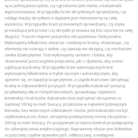
są w jednej płaszczyźnie, czy ogrodzenie jest równe, a balustrada
wypoziomowana. W przypadku bram skrzydłowych sprawdzamy, czy
odstęp między skrzydłami a słupkami jest równomierny na całej
wysokości. W przypadku bram przesuwnych sprawdzamy, czy szyna
prowadząca jest prosta i czy skrzydło przesuwa się bez oporów na całej
długości. Trzecim etapem jest próba obciążeniowa i funkcjonalna.
Wykonujemy kilkukrotne otwarcie i zamknięcie bramy, obserwując, czy
elementy nie ocierają o siebie, czy zawiasy nie skrzypią, czy mechanizm
zamka działa płynnie. Test wykonujemy zarówno z bliska, aby
obserwować poszczególne połączenia, jak i z dystansu, aby ocenić
ogólną pracę bramy. W przypadku bram automatycznych test
wykonujemy kilkakrotnie w trybie ręcznym i automatycznym, aby
upewnić się, że napęd pracuje płynnie, a czujniki krańcowe zatrzymują
bramę w odpowiednich pozycjach. W przypadku balustrad i poręczy
przykładamy siłę w różnych kierunkach, sprawdzając sztywność
konstrukcji i brak luzów. Balustrada musi wytrzymać obciążenie co
najmniej 100 kg na metr bieżący, przyłożone w najniekorzystniejszym
kierunku, bez widocznych odkształceń i luzów. Jeśli balustrada ma być
użytkowana przez dzieci, stosujemy podwyższoną normę obciążenia –
200 kg na metr bieżący. Po pozytywnym przejściu kontroli przystępujemy
do zabezpieczenia antykorozyjnego. Naprawiony obszar jest dokładnie
oczyszczany z pyłów spawalniczych, odtłuszczany, a następnie