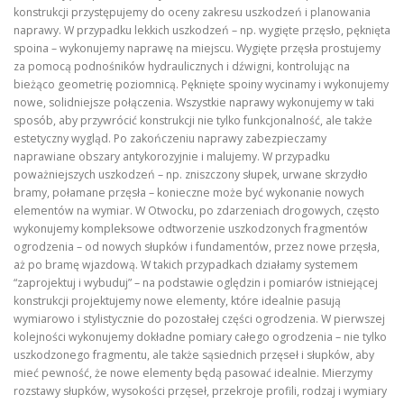
konstrukcji przystępujemy do oceny zakresu uszkodzeń i planowania
naprawy. W przypadku lekkich uszkodzeń – np. wygięte przęsło, pęknięta
spoina – wykonujemy naprawę na miejscu. Wygięte przęsła prostujemy
za pomocą podnośników hydraulicznych i dźwigni, kontrolując na
bieżąco geometrię poziomnicą. Pęknięte spoiny wycinamy i wykonujemy
nowe, solidniejsze połączenia. Wszystkie naprawy wykonujemy w taki
sposób, aby przywrócić konstrukcji nie tylko funkcjonalność, ale także
estetyczny wygląd. Po zakończeniu naprawy zabezpieczamy
naprawiane obszary antykorozyjnie i malujemy. W przypadku
poważniejszych uszkodzeń – np. zniszczony słupek, urwane skrzydło
bramy, połamane przęsła – konieczne może być wykonanie nowych
elementów na wymiar. W Otwocku, po zdarzeniach drogowych, często
wykonujemy kompleksowe odtworzenie uszkodzonych fragmentów
ogrodzenia – od nowych słupków i fundamentów, przez nowe przęsła,
aż po bramę wjazdową. W takich przypadkach działamy systemem
“zaprojektuj i wybuduj” – na podstawie oględzin i pomiarów istniejącej
konstrukcji projektujemy nowe elementy, które idealnie pasują
wymiarowo i stylistycznie do pozostałej części ogrodzenia. W pierwszej
kolejności wykonujemy dokładne pomiary całego ogrodzenia – nie tylko
uszkodzonego fragmentu, ale także sąsiednich przęseł i słupków, aby
mieć pewność, że nowe elementy będą pasować idealnie. Mierzymy
rozstawy słupków, wysokości przęseł, przekroje profili, rodzaj i wymiary