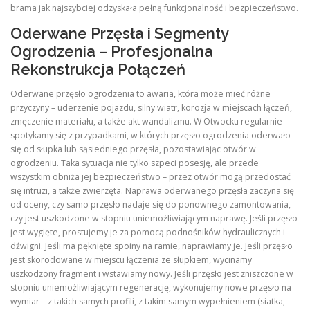
brama jak najszybciej odzyskała pełną funkcjonalność i bezpieczeństwo.
Oderwane Przęsła i Segmenty
Ogrodzenia – Profesjonalna
Rekonstrukcja Połączeń
Oderwane przęsło ogrodzenia to awaria, która może mieć różne
przyczyny – uderzenie pojazdu, silny wiatr, korozja w miejscach łączeń,
zmęczenie materiału, a także akt wandalizmu. W Otwocku regularnie
spotykamy się z przypadkami, w których przęsło ogrodzenia oderwało
się od słupka lub sąsiedniego przęsła, pozostawiając otwór w
ogrodzeniu. Taka sytuacja nie tylko szpeci posesję, ale przede
wszystkim obniża jej bezpieczeństwo – przez otwór mogą przedostać
się intruzi, a także zwierzęta. Naprawa oderwanego przęsła zaczyna się
od oceny, czy samo przęsło nadaje się do ponownego zamontowania,
czy jest uszkodzone w stopniu uniemożliwiającym naprawę. Jeśli przęsło
jest wygięte, prostujemy je za pomocą podnośników hydraulicznych i
dźwigni. Jeśli ma pęknięte spoiny na ramie, naprawiamy je. Jeśli przęsło
jest skorodowane w miejscu łączenia ze słupkiem, wycinamy
uszkodzony fragment i wstawiamy nowy. Jeśli przęsło jest zniszczone w
stopniu uniemożliwiającym regenerację, wykonujemy nowe przęsło na
wymiar – z takich samych profili, z takim samym wypełnieniem (siatka,