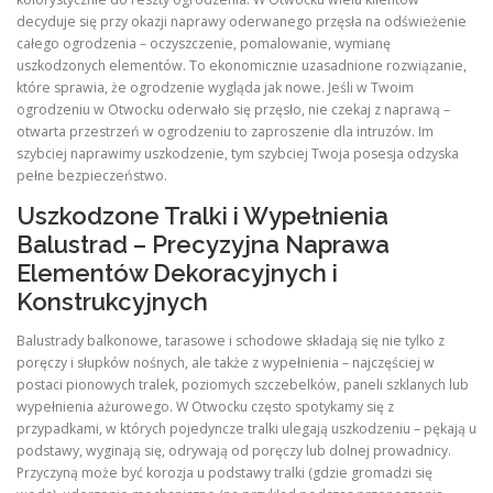
decyduje się przy okazji naprawy oderwanego przęsła na odświeżenie
całego ogrodzenia – oczyszczenie, pomalowanie, wymianę
uszkodzonych elementów. To ekonomicznie uzasadnione rozwiązanie,
które sprawia, że ogrodzenie wygląda jak nowe. Jeśli w Twoim
ogrodzeniu w Otwocku oderwało się przęsło, nie czekaj z naprawą –
otwarta przestrzeń w ogrodzeniu to zaproszenie dla intruzów. Im
szybciej naprawimy uszkodzenie, tym szybciej Twoja posesja odzyska
pełne bezpieczeństwo.
Uszkodzone Tralki i Wypełnienia
Balustrad – Precyzyjna Naprawa
Elementów Dekoracyjnych i
Konstrukcyjnych
Balustrady balkonowe, tarasowe i schodowe składają się nie tylko z
poręczy i słupków nośnych, ale także z wypełnienia – najczęściej w
postaci pionowych tralek, poziomych szczebelków, paneli szklanych lub
wypełnienia ażurowego. W Otwocku często spotykamy się z
przypadkami, w których pojedyncze tralki ulegają uszkodzeniu – pękają u
podstawy, wyginają się, odrywają od poręczy lub dolnej prowadnicy.
Przyczyną może być korozja u podstawy tralki (gdzie gromadzi się