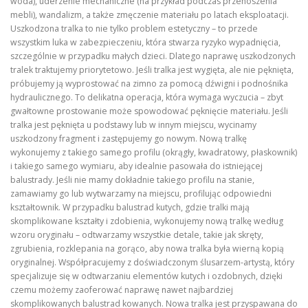
woda), uderzenie mechaniczne (na przykład podczas przenoszenia
mebli), wandalizm, a także zmęczenie materiału po latach eksploatacji.
Uszkodzona tralka to nie tylko problem estetyczny – to przede
wszystkim luka w zabezpieczeniu, która stwarza ryzyko wypadnięcia,
szczególnie w przypadku małych dzieci. Dlatego naprawę uszkodzonych
tralek traktujemy priorytetowo. Jeśli tralka jest wygięta, ale nie pęknięta,
próbujemy ją wyprostować na zimno za pomocą dźwigni i podnośnika
hydraulicznego. To delikatna operacja, która wymaga wyczucia – zbyt
gwałtowne prostowanie może spowodować pęknięcie materiału. Jeśli
tralka jest pęknięta u podstawy lub w innym miejscu, wycinamy
uszkodzony fragment i zastępujemy go nowym. Nową tralkę
wykonujemy z takiego samego profilu (okrągły, kwadratowy, płaskownik)
i takiego samego wymiaru, aby idealnie pasowała do istniejącej
balustrady. Jeśli nie mamy dokładnie takiego profilu na stanie,
zamawiamy go lub wytwarzamy na miejscu, profilując odpowiedni
kształtownik. W przypadku balustrad kutych, gdzie tralki mają
skomplikowane kształty i zdobienia, wykonujemy nową tralkę według
wzoru oryginału – odtwarzamy wszystkie detale, takie jak skręty,
zgrubienia, rozklepania na gorąco, aby nowa tralka była wierną kopią
oryginalnej. Współpracujemy z doświadczonym ślusarzem-artystą, który
specjalizuje się w odtwarzaniu elementów kutych i ozdobnych, dzięki
czemu możemy zaoferować naprawę nawet najbardziej
skomplikowanych balustrad kowanych. Nowa tralka jest przyspawana do