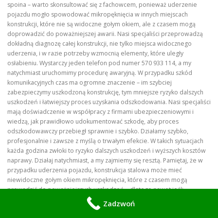
spoina – warto skonsultować się z fachowcem, ponieważ uderzenie
pojazdu mogło spowodować mikropęknięcia w innych miejscach
konstrukcji, które nie są widoczne gołym okiem, ale z czasem mogą
doprowadzić do poważniejszej awarii. Nasi specjaliści przeprowadzą
dokładną diagnozę całej konstrukcji, nie tylko miejsca widocznego
uderzenia, i w razie potrzeby wzmocnią elementy, które uległy
osłabieniu. Wystarczy jeden telefon pod numer 570 933 114, a my
natychmiast uruchomimy procedurę awaryjną. W przypadku szkód
komunikacyjnych czas ma ogromne znaczenie – im szybciej
zabezpieczymy uszkodzoną konstrukcję, tym mniejsze ryzyko dalszych
uszkodzeń i łatwiejszy proces uzyskania odszkodowania. Nasi specjaliści
mają doświadczenie w współpracy z firmami ubezpieczeniowymi i
wiedzą, jak prawidłowo udokumentować szkodę, aby proces
odszkodowawczy przebiegł sprawnie i szybko. Działamy szybko,
profesjonalnie i zawsze z myślą o trwałym efekcie. W takich sytuacjach
każda godzina zwłoki to ryzyko dalszych uszkodzeń i wyższych kosztów
naprawy. Działaj natychmiast, a my zajmiemy się resztą. Pamiętaj, że w
przypadku uderzenia pojazdu, konstrukcja stalowa może mieć
niewidoczne gołym okiem mikropęknięcia, które z czasem mogą
prowadzić do poważniejszych uszkodzeń – dlatego nawet jeśli
ogrodzenie wydaje się tylko lekko wygięte, warto skonsultować się z
Zadzwoń
fachowcem.