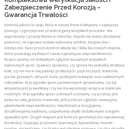
Zabezpieczenie Przed Korozją –
Gwarancja Trwałości
Kontrola jakości to etap, który w naszej firmie traktujemy z najwyższą
powagą i rygorystycznie przestrzegamy wszystkich procedur. Nie
wyjeżdżamy z posesji klienta w Otwocku, dopóki nie mamy absolutnej
pewności, że naprawa została wykonana solidnie, bezpiecznie i
estetycznie. Nasz proces kontroli składa się z kilku kluczowych etapów,
które pozwalają wychwycić nawet najmniejsze nieprawidłowości.
Rozpoczynamy od dokładnych oględzin wizualnych wszystkich
wykonanych spoin. Spawacz sprawdza, czy spoina ma jednolitą strukturę
łuski, czy nie ma w niej pęknięć podłużnych i poprzecznych, kraterów,
porów gazowych, wtrąceń żużla, podtopień krawędzi oraz nadmiernych
odprysków. W przypadku spoin pachwinowych sprawdzamy, czy kąt
wtopienia jest prawidłowy i czy nie ma wyraźnego wcięcia w materiale
rodzimym. W przypadku spoin czołowych oceniamy, czy przetop jest
pełny na całej grubości materiału. Jeśli podczas oględzin zauważymy
jakiekolwiek nieprawidłowości, natychmiast je korygujemy –
doszlifowujemy nadmiary, uzupełniamy ubytki dodatkowymi ściegami
spawalniczymi. Drugim etapem jest kontrola geometryczna naprawionej
konstrukcji. Używając poziomnic laserowych, kątowników, miarek i
pionów, sprawdzamy, czy brama jest idealnie pionowa, czy oba skrzydła