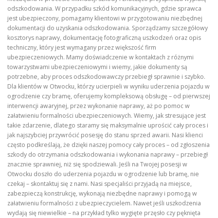
odszkodowania. W przypadku szkód komunikacyjnych, gdzie sprawca
jest ubezpieczony, pomagamy klientowi w przygotowaniu niezbędnej
dokumentacji do uzyskania odszkodowania. Sporządzamy szczegółowy
kosztorys naprawy, dokumentację fotograficzną uszkodzeń oraz opis
techniczny, który jest wymagany przez większość firm
ubezpieczeniowych. Mamy doświadczenie w kontaktach z różnymi
towarzystwami ubezpieczeniowymi i wiemy, jakie dokumenty są
potrzebne, aby proces odszkodowawczy przebiegł sprawnie i szybko.
Dla klientów w Otwocku, którzy ucierpieli w wyniku uderzenia pojazdu w
ogrodzenie czy bramę, oferujemy kompleksową obsługę – od pierwszej
interwencji awaryjnej, przez wykonanie naprawy, aż po pomoc w
załatwieniu formalności ubezpieczeniowych. Wiemy, jak stresujące jest
takie zdarzenie, dlatego staramy się maksymalnie uprościć cały proces i
jak najszybciej przywrócić posesję do stanu sprzed awarii. Nasi klienci
często podkreślają, że dzięki naszej pomocy cały proces – od zgłoszenia
szkody do otrzymania odszkodowania i wykonania naprawy – przebiegł
znacznie sprawniej, niż się spodziewali. Jeśli na Twojej posesji w
Otwocku doszło do uderzenia pojazdu w ogrodzenie lub bramę, nie
czekaj – skontaktuj się z nami. Nasi specjaliści przyjadą na miejsce,
zabezpieczą konstrukcję, wykonają niezbędne naprawy i pomogą w
załatwieniu formalności z ubezpieczycielem. Nawet jeśli uszkodzenia
wydają się niewielkie – na przykład tylko wygięte przęsło czy pęknięta