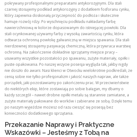
pokrywany profesjonalnymi preparatami antykorozyjnymi. Dla stali
czarnej stosujemy podkład antykorozyjny z dodatkiem fosforanu cynku,
który zapewnia doskonałą przyczepność do podłoża i skutecznie
hamuje rozwój rdzy. Po wyschnięciu podkładu nakładamy farbę
nawierzchniową w kolorze dopasowanym do istniejącej powłoki. Dla
stali ocynkowanej używamy farby z wysoką zawartością cynku, która
odtwarza ochronną powłokę galwaniczną w miejscu spawania. Dla stali
nierdzewnej stosujemy pasywację chemiczną, która przywraca warstwę
ochronną. Na zakończenie dokładnie sprzątamy miejsce pracy –
usuwamy wszystkie pozostałości po spawaniu, zużyte materiały, opiłki i
puste opakowania. Po naszej wizycie posesja wygląda tak, jakby nigdy
nie doszło do awarii. Nasi klienci w Otwocku wielokrotnie podkreślali, że
cenią sobie nie tylko profesjonalizm i jakość naszych napraw, ale także
porządek, jaki pozostawiamy po zakończeniu prac. W przeciwieństwie
do niektórych ekip, które zostawiają po sobie bałagan, my dbamy o
każdy szczegół – nawet drobne opiłki metalu są starannie zamiatane, a
zużyte materiały pakowane do worków i zabierane ze sobą. Dzięki temu
po naszym wyjeździe możesz od razu cieszyć się posesją bez
konieczności dodatkowego sprzątania.
Przekazanie Naprawy i Praktyczne
Wskazówki – Jesteśmy z Tobą na