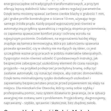
energooszczędne od tradycyjnych transformatorowych, a przy tym
oferują lepszą stabilność łuku i szerszy zakres regulacji parametrów.
Dzięki temu możemy spawać zarówno cienkie blachy o grubości 1 mm,
jak i grube profile konstrukcyjne o ściance 10 mm, używając tego
samego źródła prądu. Każdy pojazd wyposażony jest również w
automatyczną przyłbicę spawalniczą z regulacją stopnia przyciemnienia,
co zapewnia spawaczowi komfort pracy i ochronę wzroku na
najwyższym poziomie. Dodatkowo, na wyposażeniu każdej ekipy
znajduje się kamera termowizyjna, która po zakończeniu spawania
pozwala sprawdzić, czy w okolicy nie ma tlących się iskier, co jest
szczególnie ważne przy pracach w pobliżu materiałów łatwopalnych.
Dyspozytor może również udzielić Ci podstawowych instrukcji, jak
bezpiecznie zabezpieczyć uszkodzony element do czasu naszego
przyjazdu – na przykład podeprzeć przechyloną bramę, odłączyć
zasilanie automatyki, czy oznaczyć miejsce, aby ostrzec domowników.
Dzięki temu minimalizujemy ryzyko dodatkowych uszkodzeń i
zapewniamy bezpieczeństwo jeszcze przed pojawieniem się ekipy na
miejscu. Dla mieszkańców Otwocka, którzy cenią sobie szybką i
profesjonalną pomoc, nasz system działania to gwarancja, że w sytuacji
awaryjnej nie zostaną sami z problemem. Przyjeżdżamy, diagnozujemy,
naprawiamy – szybko, sprawnie i skutecznie, bez zbędnej zwłoki.