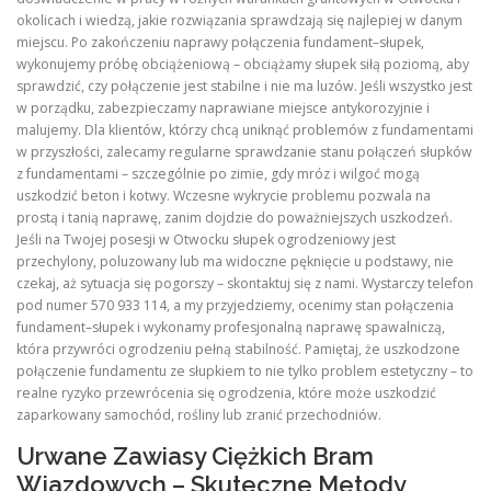
okolicach i wiedzą, jakie rozwiązania sprawdzają się najlepiej w danym
miejscu. Po zakończeniu naprawy połączenia fundament–słupek,
wykonujemy próbę obciążeniową – obciążamy słupek siłą poziomą, aby
sprawdzić, czy połączenie jest stabilne i nie ma luzów. Jeśli wszystko jest
w porządku, zabezpieczamy naprawiane miejsce antykorozyjnie i
malujemy. Dla klientów, którzy chcą uniknąć problemów z fundamentami
w przyszłości, zalecamy regularne sprawdzanie stanu połączeń słupków
z fundamentami – szczególnie po zimie, gdy mróz i wilgoć mogą
uszkodzić beton i kotwy. Wczesne wykrycie problemu pozwala na
prostą i tanią naprawę, zanim dojdzie do poważniejszych uszkodzeń.
Jeśli na Twojej posesji w Otwocku słupek ogrodzeniowy jest
przechylony, poluzowany lub ma widoczne pęknięcie u podstawy, nie
czekaj, aż sytuacja się pogorszy – skontaktuj się z nami. Wystarczy telefon
pod numer 570 933 114, a my przyjedziemy, ocenimy stan połączenia
fundament–słupek i wykonamy profesjonalną naprawę spawalniczą,
która przywróci ogrodzeniu pełną stabilność. Pamiętaj, że uszkodzone
połączenie fundamentu ze słupkiem to nie tylko problem estetyczny – to
realne ryzyko przewrócenia się ogrodzenia, które może uszkodzić
zaparkowany samochód, rośliny lub zranić przechodniów.
Urwane Zawiasy Ciężkich Bram
Wjazdowych – Skuteczne Metody