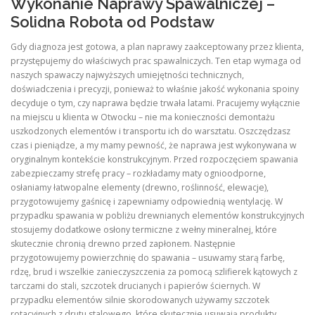
Wykonanie Naprawy Spawalniczej –
Solidna Robota od Podstaw
Gdy diagnoza jest gotowa, a plan naprawy zaakceptowany przez klienta,
przystępujemy do właściwych prac spawalniczych. Ten etap wymaga od
naszych spawaczy najwyższych umiejętności technicznych,
doświadczenia i precyzji, ponieważ to właśnie jakość wykonania spoiny
decyduje o tym, czy naprawa będzie trwała latami. Pracujemy wyłącznie
na miejscu u klienta w Otwocku – nie ma konieczności demontażu
uszkodzonych elementów i transportu ich do warsztatu. Oszczędzasz
czas i pieniądze, a my mamy pewność, że naprawa jest wykonywana w
oryginalnym kontekście konstrukcyjnym. Przed rozpoczęciem spawania
zabezpieczamy strefę pracy – rozkładamy maty ognioodporne,
osłaniamy łatwopalne elementy (drewno, roślinność, elewacje),
przygotowujemy gaśnicę i zapewniamy odpowiednią wentylację. W
przypadku spawania w pobliżu drewnianych elementów konstrukcyjnych
stosujemy dodatkowe osłony termiczne z wełny mineralnej, które
skutecznie chronią drewno przed zapłonem. Następnie
przygotowujemy powierzchnię do spawania – usuwamy starą farbę,
rdzę, brud i wszelkie zanieczyszczenia za pomocą szlifierek kątowych z
tarczami do stali, szczotek drucianych i papierów ściernych. W
przypadku elementów silnie skorodowanych używamy szczotek
rotacyjnych z drutu stalowego, które skutecznie usuwają produkty