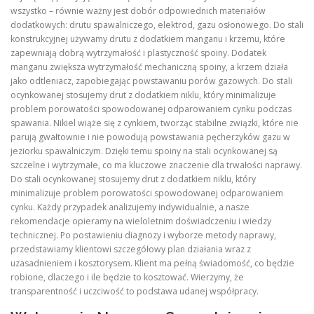
wszystko – równie ważny jest dobór odpowiednich materiałów
dodatkowych: drutu spawalniczego, elektrod, gazu osłonowego. Do stali
konstrukcyjnej używamy drutu z dodatkiem manganu i krzemu, które
zapewniają dobrą wytrzymałość i plastyczność spoiny. Dodatek
manganu zwiększa wytrzymałość mechaniczną spoiny, a krzem działa
jako odtleniacz, zapobiegając powstawaniu porów gazowych. Do stali
ocynkowanej stosujemy drut z dodatkiem niklu, który minimalizuje
problem porowatości spowodowanej odparowaniem cynku podczas
spawania. Nikiel wiąże się z cynkiem, tworząc stabilne związki, które nie
parują gwałtownie i nie powodują powstawania pęcherzyków gazu w
jeziorku spawalniczym. Dzięki temu spoiny na stali ocynkowanej są
szczelne i wytrzymałe, co ma kluczowe znaczenie dla trwałości naprawy.
Do stali ocynkowanej stosujemy drut z dodatkiem niklu, który
minimalizuje problem porowatości spowodowanej odparowaniem
cynku. Każdy przypadek analizujemy indywidualnie, a nasze
rekomendacje opieramy na wieloletnim doświadczeniu i wiedzy
technicznej. Po postawieniu diagnozy i wyborze metody naprawy,
przedstawiamy klientowi szczegółowy plan działania wraz z
uzasadnieniem i kosztorysem. Klient ma pełną świadomość, co będzie
robione, dlaczego i ile będzie to kosztować. Wierzymy, że
transparentność i uczciwość to podstawa udanej współpracy.