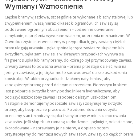
Wymiany i Wzmocnienia
Ciężkie bramy wjazdowe, szczególnie te wykonane z blachy stalowej lub
z wypełnieniem, ważą nieraz kilkaset kilogramów. Ich zawiasy są
poddawane ogromnym obciążeniom – codzienne otwieranie i
zamykanie, naprężenia wywołane wiatrem, uderzenia mechaniczne. W
Otwocku często interweniujemy w przypadkach, gdy zawiasy ciężkich
bram ulegają urwaniu – pęka spoina łącząca zawias ze słupkiem lub
skrzydłem, pęka sam zawias, a w skrajnych przypadkach wyrywa się
fragment słupka lub ramy bramy, do którego był przymocowany zawias.
Urwany zawias to poważna awaria – brama przestaje działać, wisi na
jednym zawiasie, a jej ciężar może spowodować dalsze uszkodzenia
konstrukcji. W takich przypadkach działamy natychmiast, aby
zabezpieczyć bramę przed dalszym niszczeniem. Pierwszym krokiem
jest podparcie skrzydła bramy podnośnikiem hydraulicznym, aby
odciążyć uszkodzony zawias i zapobiec dalszym uszkodzeniom.
Następnie demontujemy pozostałe zawiasy i zdejmujemy skrzydło
bramy, aby bezpiecznie pracować. Po zdemontowaniu skrzydła
oceniamy stan techniczny słupka i ramy bramy w miejscu mocowania
zawiasów. Jeśli słupek lub rama są uszkodzone – pęknięte, odkształcone,
skorodowane – naprawiamy je najpierw, a dopiero potem
przystępujemy do montażu nowych zawiasów. Zawiasy do ciężkich bram