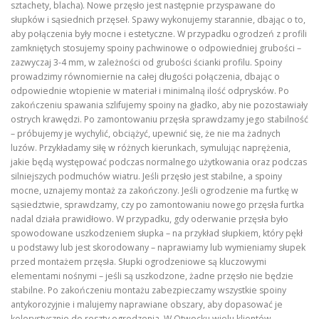
sztachety, blacha). Nowe przęsło jest następnie przyspawane do
słupków i sąsiednich przęseł. Spawy wykonujemy starannie, dbając o to,
aby połączenia były mocne i estetyczne. W przypadku ogrodzeń z profili
zamkniętych stosujemy spoiny pachwinowe o odpowiedniej grubości –
zazwyczaj 3-4 mm, w zależności od grubości ścianki profilu. Spoiny
prowadzimy równomiernie na całej długości połączenia, dbając o
odpowiednie wtopienie w materiał i minimalną ilość odprysków. Po
zakończeniu spawania szlifujemy spoiny na gładko, aby nie pozostawiały
ostrych krawędzi. Po zamontowaniu przęsła sprawdzamy jego stabilność
– próbujemy je wychylić, obciążyć, upewnić się, że nie ma żadnych
luzów. Przykładamy siłę w różnych kierunkach, symulując naprężenia,
jakie będą występować podczas normalnego użytkowania oraz podczas
silniejszych podmuchów wiatru. Jeśli przęsło jest stabilne, a spoiny
mocne, uznajemy montaż za zakończony. Jeśli ogrodzenie ma furtkę w
sąsiedztwie, sprawdzamy, czy po zamontowaniu nowego przęsła furtka
nadal działa prawidłowo. W przypadku, gdy oderwanie przęsła było
spowodowane uszkodzeniem słupka – na przykład słupkiem, który pękł
u podstawy lub jest skorodowany – naprawiamy lub wymieniamy słupek
przed montażem przęsła. Słupki ogrodzeniowe są kluczowymi
elementami nośnymi – jeśli są uszkodzone, żadne przęsło nie będzie
stabilne. Po zakończeniu montażu zabezpieczamy wszystkie spoiny
antykorozyjnie i malujemy naprawiane obszary, aby dopasować je
kolorystycznie do reszty ogrodzenia. W Otwocku wielu klientów