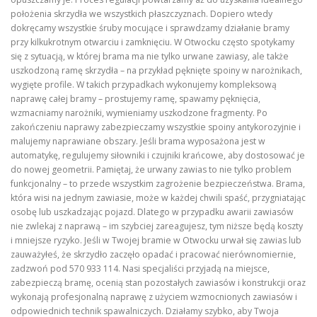
położenia skrzydła we wszystkich płaszczyznach. Dopiero wtedy
dokręcamy wszystkie śruby mocujące i sprawdzamy działanie bramy
przy kilkukrotnym otwarciu i zamknięciu. W Otwocku często spotykamy
się z sytuacją, w której brama ma nie tylko urwane zawiasy, ale także
uszkodzoną ramę skrzydła – na przykład pęknięte spoiny w narożnikach,
wygięte profile. W takich przypadkach wykonujemy kompleksową
naprawę całej bramy – prostujemy ramę, spawamy pęknięcia,
wzmacniamy narożniki, wymieniamy uszkodzone fragmenty. Po
zakończeniu naprawy zabezpieczamy wszystkie spoiny antykorozyjnie i
malujemy naprawiane obszary. Jeśli brama wyposażona jest w
automatykę, regulujemy siłowniki i czujniki krańcowe, aby dostosować je
do nowej geometrii. Pamiętaj, że urwany zawias to nie tylko problem
funkcjonalny – to przede wszystkim zagrożenie bezpieczeństwa. Brama,
która wisi na jednym zawiasie, może w każdej chwili spaść, przygniatając
osobę lub uszkadzając pojazd. Dlatego w przypadku awarii zawiasów
nie zwlekaj z naprawą – im szybciej zareagujesz, tym niższe będą koszty
i mniejsze ryzyko. Jeśli w Twojej bramie w Otwocku urwał się zawias lub
zauważyłeś, że skrzydło zaczęło opadać i pracować nierównomiernie,
zadzwoń pod 570 933 114. Nasi specjaliści przyjadą na miejsce,
zabezpieczą bramę, ocenią stan pozostałych zawiasów i konstrukcji oraz
wykonają profesjonalną naprawę z użyciem wzmocnionych zawiasów i
odpowiednich technik spawalniczych. Działamy szybko, aby Twoja