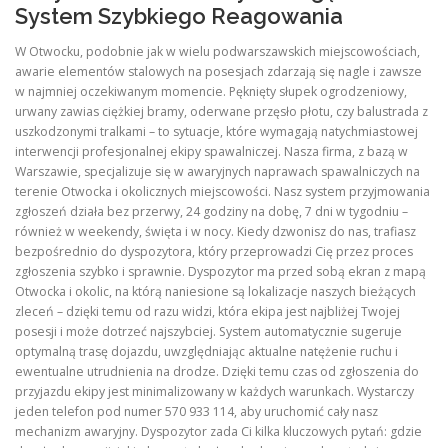
System Szybkiego Reagowania
W Otwocku, podobnie jak w wielu podwarszawskich miejscowościach,
awarie elementów stalowych na posesjach zdarzają się nagle i zawsze
w najmniej oczekiwanym momencie. Pęknięty słupek ogrodzeniowy,
urwany zawias ciężkiej bramy, oderwane przęsło płotu, czy balustrada z
uszkodzonymi tralkami – to sytuacje, które wymagają natychmiastowej
interwencji profesjonalnej ekipy spawalniczej. Nasza firma, z bazą w
Warszawie, specjalizuje się w awaryjnych naprawach spawalniczych na
terenie Otwocka i okolicznych miejscowości. Nasz system przyjmowania
zgłoszeń działa bez przerwy, 24 godziny na dobę, 7 dni w tygodniu –
również w weekendy, święta i w nocy. Kiedy dzwonisz do nas, trafiasz
bezpośrednio do dyspozytora, który przeprowadzi Cię przez proces
zgłoszenia szybko i sprawnie. Dyspozytor ma przed sobą ekran z mapą
Otwocka i okolic, na którą naniesione są lokalizacje naszych bieżących
zleceń – dzięki temu od razu widzi, która ekipa jest najbliżej Twojej
posesji i może dotrzeć najszybciej. System automatycznie sugeruje
optymalną trasę dojazdu, uwzględniając aktualne natężenie ruchu i
ewentualne utrudnienia na drodze. Dzięki temu czas od zgłoszenia do
przyjazdu ekipy jest minimalizowany w każdych warunkach. Wystarczy
jeden telefon pod numer 570 933 114, aby uruchomić cały nasz
mechanizm awaryjny. Dyspozytor zada Ci kilka kluczowych pytań: gdzie