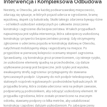
Interwencja i Kompleksowa Odbudowa
Niestety, w Otwocku, jak w każdej podwarszawskiej miejscowości,
zdarzają się sytuacje, w których pojazd uderza w ogrodzenie, bramę
wjazdową, słupek czy balustradę. Skutki takiego zdarzenia bywają różne
– od lekkich uszkodzeń estetycznych po całkowite zniszczenie
konstrukcji i zagrożenie dla bezpieczeństwa. W takich przypadkach
najważniejsza jest szybka interwencja, która zabezpieczy uszkodzoną
konstrukcję i przywróci bezpieczeństwo posesji. Gdy otrzymujemy
zgłoszenie o uderzeniu pojazdu w konstrukcję stalową w Otwocku,
natychmiast mobilizujemy ekipę i wyjeżdżamy na miejsce. Po
przyjeździe w pierwszej kolejności oceniamy stopień zagrożenia.
Sprawdzamy, czy konstrukcja grozi przewróceniem, czy istnieje ryzyko,
że uszkodzone elementy spadną na przechodniów, czy dalsze
użytkowanie posesji jest bezpieczne. Jeśli ryzyko jest wysokie,
ewakuujemy strefę zagrożenia i przystępujemy do stawiania
tymczasowych podpór. Używamy do nich podpór teleskopowych,
stalowych rozpórek regulowanych i podnośników hydraulicznych. W
przypadku bramy, która została uderzona i wisi na jednym zawiasie,
podpieramy ją podnośnikiem, aby odciążyć uszkodzony element. W
przypadku ogrodzenia, które zostało przewrócone na znacznym
odcinku, stawiamy podpory co kilka metrów, aby ustabilizować
konstrukcję i zapobiec dalszym uszkodzeniom. Po zabezpieczeniu