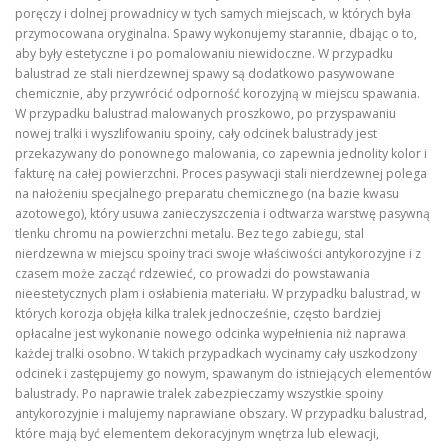
poręczy i dolnej prowadnicy w tych samych miejscach, w których była
przymocowana oryginalna. Spawy wykonujemy starannie, dbając o to,
aby były estetyczne i po pomalowaniu niewidoczne. W przypadku
balustrad ze stali nierdzewnej spawy są dodatkowo pasywowane
chemicznie, aby przywrócić odporność korozyjną w miejscu spawania.
W przypadku balustrad malowanych proszkowo, po przyspawaniu
nowej tralki i wyszlifowaniu spoiny, cały odcinek balustrady jest
przekazywany do ponownego malowania, co zapewnia jednolity kolor i
fakturę na całej powierzchni. Proces pasywacji stali nierdzewnej polega
na nałożeniu specjalnego preparatu chemicznego (na bazie kwasu
azotowego), który usuwa zanieczyszczenia i odtwarza warstwę pasywną
tlenku chromu na powierzchni metalu. Bez tego zabiegu, stal
nierdzewna w miejscu spoiny traci swoje właściwości antykorozyjne i z
czasem może zacząć rdzewieć, co prowadzi do powstawania
nieestetycznych plam i osłabienia materiału. W przypadku balustrad, w
których korozja objęła kilka tralek jednocześnie, często bardziej
opłacalne jest wykonanie nowego odcinka wypełnienia niż naprawa
każdej tralki osobno. W takich przypadkach wycinamy cały uszkodzony
odcinek i zastępujemy go nowym, spawanym do istniejących elementów
balustrady. Po naprawie tralek zabezpieczamy wszystkie spoiny
antykorozyjnie i malujemy naprawiane obszary. W przypadku balustrad,
które mają być elementem dekoracyjnym wnętrza lub elewacji,