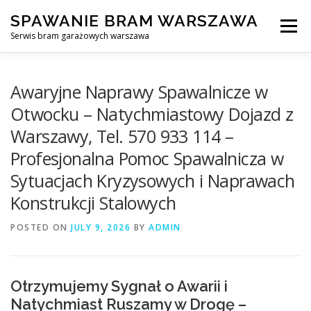
Skip
SPAWANIE BRAM WARSZAWA
to
Menu
content
Serwis bram garażowych warszawa
SPAWANIE BRAM GARAŻOWYCH I OGRODZEŃ WARSZAWA
Awaryjne Naprawy Spawalnicze w
Otwocku – Natychmiastowy Dojazd z
Warszawy, Tel. 570 933 114 –
AWARYJNE OTWIERANIE BRAM
BLOG
KONTAKT
Profesjonalna Pomoc Spawalnicza w
Sytuacjach Kryzysowych i Naprawach
Konstrukcji Stalowych
POSTED ON
JULY 9, 2026
BY
ADMIN
Otrzymujemy Sygnał o Awarii i
Natychmiast Ruszamy w Drogę –