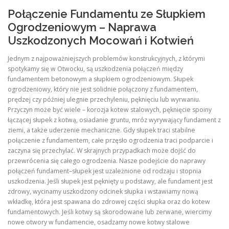
Połączenie Fundamentu ze Słupkiem
Ogrodzeniowym – Naprawa
Uszkodzonych Mocowań i Kotwień
Jednym z najpoważniejszych problemów konstrukcyjnych, z którymi
spotykamy się w Otwocku, są uszkodzenia połączeń między
fundamentem betonowym a słupkiem ogrodzeniowym. Słupek
ogrodzeniowy, który nie jest solidnie połączony z fundamentem,
prędzej czy później ulegnie przechyleniu, pęknięciu lub wyrwaniu.
Przyczyn może być wiele – korozja kotew stalowych, pęknięcie spoiny
łączącej słupek z kotwą, osiadanie gruntu, mróz wyrywający fundament z
ziemi, a także uderzenie mechaniczne. Gdy słupek traci stabilne
połączenie z fundamentem, całe przęsło ogrodzenia traci podparcie i
zaczyna się przechylać. W skrajnych przypadkach może dojść do
przewrócenia się całego ogrodzenia. Nasze podejście do naprawy
połączeń fundament–słupek jest uzależnione od rodzaju i stopnia
uszkodzenia. Jeśli słupek jest pęknięty u podstawy, ale fundament jest
zdrowy, wycinamy uszkodzony odcinek słupka i wstawiamy nową
wkładkę, która jest spawana do zdrowej części słupka oraz do kotew
fundamentowych. Jeśli kotwy są skorodowane lub zerwane, wiercimy
nowe otwory w fundamencie, osadzamy nowe kotwy stalowe