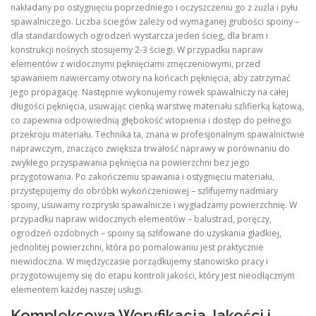
nakładany po ostygnięciu poprzedniego i oczyszczeniu go z żużla i pyłu
spawalniczego. Liczba ściegów zależy od wymaganej grubości spoiny –
dla standardowych ogrodzeń wystarcza jeden ścieg, dla bram i
konstrukcji nośnych stosujemy 2-3 ściegi. W przypadku napraw
elementów z widocznymi pęknięciami zmęczeniowymi, przed
spawaniem nawiercamy otwory na końcach pęknięcia, aby zatrzymać
jego propagację. Następnie wykonujemy rowek spawalniczy na całej
długości pęknięcia, usuwając cienką warstwę materiału szlifierką kątową,
co zapewnia odpowiednią głębokość wtopienia i dostęp do pełnego
przekroju materiału. Technika ta, znana w profesjonalnym spawalnictwie
naprawczym, znacząco zwiększa trwałość naprawy w porównaniu do
zwykłego przyspawania pęknięcia na powierzchni bez jego
przygotowania. Po zakończeniu spawania i ostygnięciu materiału,
przystępujemy do obróbki wykończeniowej – szlifujemy nadmiary
spoiny, usuwamy rozpryski spawalnicze i wygładzamy powierzchnię. W
przypadku napraw widocznych elementów – balustrad, poręczy,
ogrodzeń ozdobnych – spoiny są szlifowane do uzyskania gładkiej,
jednolitej powierzchni, która po pomalowaniu jest praktycznie
niewidoczna. W międzyczasie porządkujemy stanowisko pracy i
przygotowujemy się do etapu kontroli jakości, który jest nieodłącznym
elementem każdej naszej usługi.
Kompleksowa Weryfikacja Jakości i