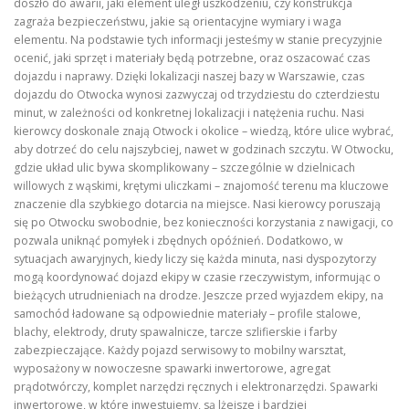
doszło do awarii, jaki element uległ uszkodzeniu, czy konstrukcja
zagraża bezpieczeństwu, jakie są orientacyjne wymiary i waga
elementu. Na podstawie tych informacji jesteśmy w stanie precyzyjnie
ocenić, jaki sprzęt i materiały będą potrzebne, oraz oszacować czas
dojazdu i naprawy. Dzięki lokalizacji naszej bazy w Warszawie, czas
dojazdu do Otwocka wynosi zazwyczaj od trzydziestu do czterdziestu
minut, w zależności od konkretnej lokalizacji i natężenia ruchu. Nasi
kierowcy doskonale znają Otwock i okolice – wiedzą, które ulice wybrać,
aby dotrzeć do celu najszybciej, nawet w godzinach szczytu. W Otwocku,
gdzie układ ulic bywa skomplikowany – szczególnie w dzielnicach
willowych z wąskimi, krętymi uliczkami – znajomość terenu ma kluczowe
znaczenie dla szybkiego dotarcia na miejsce. Nasi kierowcy poruszają
się po Otwocku swobodnie, bez konieczności korzystania z nawigacji, co
pozwala uniknąć pomyłek i zbędnych opóźnień. Dodatkowo, w
sytuacjach awaryjnych, kiedy liczy się każda minuta, nasi dyspozytorzy
mogą koordynować dojazd ekipy w czasie rzeczywistym, informując o
bieżących utrudnieniach na drodze. Jeszcze przed wyjazdem ekipy, na
samochód ładowane są odpowiednie materiały – profile stalowe,
blachy, elektrody, druty spawalnicze, tarcze szlifierskie i farby
zabezpieczające. Każdy pojazd serwisowy to mobilny warsztat,
wyposażony w nowoczesne spawarki inwertorowe, agregat
prądotwórczy, komplet narzędzi ręcznych i elektronarzędzi. Spawarki
inwertorowe, w które inwestujemy, są lżejsze i bardziej