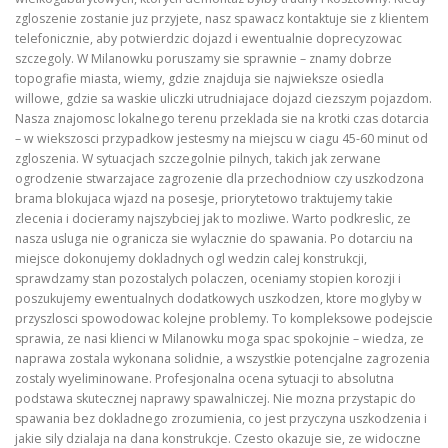
zgloszenie zostanie juz przyjete, nasz spawacz kontaktuje sie z klientem
telefonicznie, aby potwierdzic dojazd i ewentualnie doprecyzowac
szczegoly. W Milanowku poruszamy sie sprawnie – znamy dobrze
topografie miasta, wiemy, gdzie znajduja sie najwieksze osiedla
willowe, gdzie sa waskie uliczki utrudniajace dojazd ciezszym pojazdom.
Nasza znajomosc lokalnego terenu przeklada sie na krotki czas dotarcia
– w wiekszosci przypadkow jestesmy na miejscu w ciagu 45-60 minut od
zgloszenia. W sytuacjach szczegolnie pilnych, takich jak zerwane
ogrodzenie stwarzajace zagrozenie dla przechodniow czy uszkodzona
brama blokujaca wjazd na posesje, priorytetowo traktujemy takie
zlecenia i docieramy najszybciej jak to mozliwe. Warto podkreslic, ze
nasza usluga nie ogranicza sie wylacznie do spawania. Po dotarciu na
miejsce dokonujemy dokladnych ogl wedzin calej konstrukcji,
sprawdzamy stan pozostalych polaczen, oceniamy stopien korozji i
poszukujemy ewentualnych dodatkowych uszkodzen, ktore moglyby w
przyszlosci spowodowac kolejne problemy. To kompleksowe podejscie
sprawia, ze nasi klienci w Milanowku moga spac spokojnie – wiedza, ze
naprawa zostala wykonana solidnie, a wszystkie potencjalne zagrozenia
zostaly wyeliminowane. Profesjonalna ocena sytuacji to absolutna
podstawa skutecznej naprawy spawalniczej. Nie mozna przystapic do
spawania bez dokladnego zrozumienia, co jest przyczyna uszkodzenia i
jakie sily dzialaja na dana konstrukcje. Czesto okazuje sie, ze widoczne