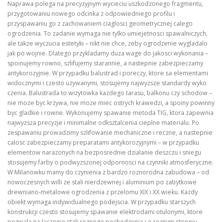
Naprawa polega na precyzyjnym wycieciu uszkodzonego fragmentu,
przygotowaniu nowego odcinka z odpowiedniego profilu i
przyspawaniu go z zachowaniem ciaglosci geometrycznej calego
ogrodzenia. To zadanie wymaga nie tylko umiejetnosci spawalniczych,
ale takze wyczucia estetyki – nikt nie chce, zeby ogrodzenie wygladalo
jak po wojnie. Dlatego przykladamy duza wage do jakosci wykonania –
spoinujemy rowno, szlifujemy starannie, a nastepnie zabezpieczamy
antykorozyjnie. W przypadku balustrad i poreczy, ktore sa elementami
widocznymi i czesto uzywanymi, stosujemy najwyzsze standardy wyko
czenia. Balustrada to wizytowka kazdego tarasu, balkonu czy schodow –
nie moze byc krzywa, nie moze miec ostrych krawedzi, a spoiny powinny
byc gladkie i rowne. Wykonujemy spawanie metoda TIG, ktora zapewnia
najwyzsza precyzje i minimalne odksztalcenia cieplne materialu. Po
zespawaniu prowadzimy szlifowanie mechaniczne i reczne, a nastepnie
calosc zabezpieczamy preparatami antykorozyjnymi – w przypadku
elementow narazonych na bezposrednie dzialanie deszczu i sniegu
stosujemy farby o podwyzszonej odpornosci na czynniki atmosferyczne.
W Milanowku mamy do czynienia z bardzo roznorodna zabudowa – od
nowoczesnych willi ze stali nierdzewnej i aluminium po zabytkowe
drewniano-metalowe ogrodzenia z przelomu XIX i XX wieku. Kazdy
obiekt wymaga indywidualnego podejscia. W przypadku starszych
konstrukcji czesto stosujemy spawanie elektrodami otulonymi, ktore
pozwala na laczenie stali roznego pochodzenia i o roznym stopniu