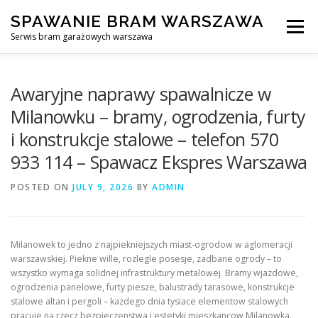
Skip
SPAWANIE BRAM WARSZAWA
to
Menu
content
Serwis bram garażowych warszawa
SPAWANIE BRAM GARAŻOWYCH I OGRODZEŃ WARSZAWA
Awaryjne naprawy spawalnicze w
Milanowku – bramy, ogrodzenia, furty
i konstrukcje stalowe – telefon 570
AWARYJNE OTWIERANIE BRAM
BLOG
KONTAKT
933 114 – Spawacz Ekspres Warszawa
POSTED ON
JULY 9, 2026
BY
ADMIN
Milanowek to jedno z najpiekniejszych miast-ogrodow w aglomeracji
warszawskiej. Piekne wille, rozlegle posesje, zadbane ogrody – to
wszystko wymaga solidnej infrastruktury metalowej. Bramy wjazdowe,
ogrodzenia panelowe, furty piesze, balustrady tarasowe, konstrukcje
stalowe altan i pergoli – kazdego dnia tysiace elementow stalowych
pracuje na rzecz bezpieczenstwa i estetyki mieszkancow Milanowka.