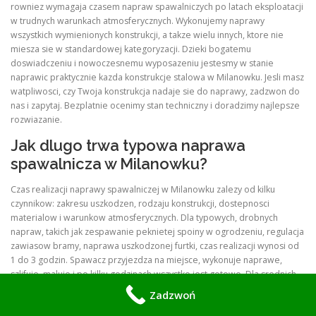
rowniez wymagaja czasem napraw spawalniczych po latach eksploatacji
w trudnych warunkach atmosferycznych. Wykonujemy naprawy
wszystkich wymienionych konstrukcji, a takze wielu innych, ktore nie
miesza sie w standardowej kategoryzacji. Dzieki bogatemu
doswiadczeniu i nowoczesnemu wyposazeniu jestesmy w stanie
naprawic praktycznie kazda konstrukcje stalowa w Milanowku. Jesli masz
watpliwosci, czy Twoja konstrukcja nadaje sie do naprawy, zadzwon do
nas i zapytaj. Bezplatnie ocenimy stan techniczny i doradzimy najlepsze
rozwiazanie.
Jak dlugo trwa typowa naprawa
spawalnicza w Milanowku?
Czas realizacji naprawy spawalniczej w Milanowku zalezy od kilku
czynnikow: zakresu uszkodzen, rodzaju konstrukcji, dostepnosci
materialow i warunkow atmosferycznych. Dla typowych, drobnych
napraw, takich jak zespawanie peknietej spoiny w ogrodzeniu, regulacja
zawiasow bramy, naprawa uszkodzonej furtki, czas realizacji wynosi od
1 do 3 godzin. Spawacz przyjezdza na miejsce, wykonuje naprawe,
szlifuje, maluje i po kilku godzinach wszystko jest gotowe. Dla srednich
napraw, takich jak wymiana uszkodzonego slupka ogrodzenia, naprawa
Zadzwoń
prowadnicy bramy przesuwnej, renowacja kilku metrow balustrady, czas