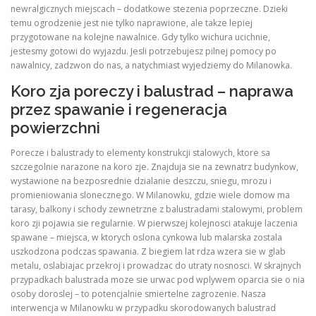
newralgicznych miejscach – dodatkowe stezenia poprzeczne. Dzieki
temu ogrodzenie jest nie tylko naprawione, ale takze lepiej
przygotowane na kolejne nawalnice. Gdy tylko wichura ucichnie,
jestesmy gotowi do wyjazdu. Jesli potrzebujesz pilnej pomocy po
nawalnicy, zadzwon do nas, a natychmiast wyjedziemy do Milanowka.
Koro zja poreczy i balustrad – naprawa
przez spawanie i regeneracja
powierzchni
Porecze i balustrady to elementy konstrukcji stalowych, ktore sa
szczegolnie narazone na koro zje. Znajduja sie na zewnatrz budynkow,
wystawione na bezposrednie dzialanie deszczu, sniegu, mrozu i
promieniowania slonecznego. W Milanowku, gdzie wiele domow ma
tarasy, balkony i schody zewnetrzne z balustradami stalowymi, problem
koro zji pojawia sie regularnie. W pierwszej kolejnosci atakuje laczenia
spawane – miejsca, w ktorych oslona cynkowa lub malarska zostala
uszkodzona podczas spawania. Z biegiem lat rdza wzera sie w glab
metalu, oslabiajac przekroj i prowadzac do utraty nosnosci. W skrajnych
przypadkach balustrada moze sie urwac pod wplywem oparcia sie o nia
osoby doroslej – to potencjalnie smiertelne zagrozenie. Nasza
interwencja w Milanowku w przypadku skorodowanych balustrad