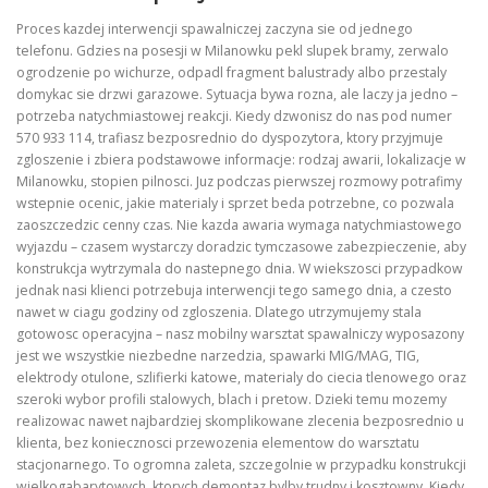
Proces kazdej interwencji spawalniczej zaczyna sie od jednego
telefonu. Gdzies na posesji w Milanowku pekl slupek bramy, zerwalo
ogrodzenie po wichurze, odpadl fragment balustrady albo przestaly
domykac sie drzwi garazowe. Sytuacja bywa rozna, ale laczy ja jedno –
potrzeba natychmiastowej reakcji. Kiedy dzwonisz do nas pod numer
570 933 114, trafiasz bezposrednio do dyspozytora, ktory przyjmuje
zgloszenie i zbiera podstawowe informacje: rodzaj awarii, lokalizacje w
Milanowku, stopien pilnosci. Juz podczas pierwszej rozmowy potrafimy
wstepnie ocenic, jakie materialy i sprzet beda potrzebne, co pozwala
zaoszczedzic cenny czas. Nie kazda awaria wymaga natychmiastowego
wyjazdu – czasem wystarczy doradzic tymczasowe zabezpieczenie, aby
konstrukcja wytrzymala do nastepnego dnia. W wiekszosci przypadkow
jednak nasi klienci potrzebuja interwencji tego samego dnia, a czesto
nawet w ciagu godziny od zgloszenia. Dlatego utrzymujemy stala
gotowosc operacyjna – nasz mobilny warsztat spawalniczy wyposazony
jest we wszystkie niezbedne narzedzia, spawarki MIG/MAG, TIG,
elektrody otulone, szlifierki katowe, materialy do ciecia tlenowego oraz
szeroki wybor profili stalowych, blach i pretow. Dzieki temu mozemy
realizowac nawet najbardziej skomplikowane zlecenia bezposrednio u
klienta, bez koniecznosci przewozenia elementow do warsztatu
stacjonarnego. To ogromna zaleta, szczegolnie w przypadku konstrukcji
wielkogabarytowych, ktorych demontaz bylby trudny i kosztowny. Kiedy