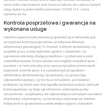
nasze znaki rozpoznawcze. Jesli chcesz przekonac sie o jakosci naszych
uslug, wystarczy jeden telefon pod numer 570 933 114 – reszta
zajmiemy sie my.
Kontrola posprzetowa i gwarancja na
wykonana usluge
Ostatnim etapem kazdej interwencji spawalniczej w Milanowku jest
szczegolowa kontrola posprzetowa i przekazanie klientowi
dokumentacji gwarancyjnej. To moment, w ktorym sprawdzamy, czy
wszystkie prace zostaly wykonane zgodnie z ustaleniami, czy
naprawione elementy dzialaja prawidlowo i czy klient jest w pelni
usatysfakcjonowany. Rozpoczynamy od przegladu wszystkich spoin –
wizualnie i, w razie potrzeby, przy uzyciu przyrzadow pomiarowych
(suwmiarki, wzorniki spoin, a w uzasadnionych przypadkach –
defektoskop ultradzwiekowy). Sprawdzamy, czy spoiny maja
odpowiednie wymiary, czy nie ma w nich pekniec, porowatosci,
podtopien czy innych wad. W przypadku konstrukcji nosnych, takich jak
bramy wjazdowe czy slupy ogrodzeniowe, wykonujemy proby
obciazeniowe – przykladamy sile odpowiadajaca normalnym warunkom
eksploatacji i obserwujemy, czy konstrukcja zachowuje sie stabilnie.
Kolejny krok to sprawdzenie powlok antykorozyjnych i malarskich.