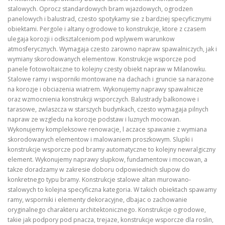
stalowych. Oprocz standardowych bram wjazdowych, ogrodzen
panelowych i balustrad, czesto spotykamy sie z bardziej specyficznymi
obiektami. Pergole i altany ogrodowe to konstrukcje, ktore z czasem
ulegaja korozji i odksztalceniom pod wplywem warunkow
atmosferycznych. Wymagaja czesto zarowno napraw spawalniczych, jak i
wymiany skorodowanych elementow. Konstrukcje wsporcze pod
panele fotowoltaiczne to kolejny czesty obiekt napraw w Milanowku.
Stalowe ramy i wsporniki montowane na dachach i gruncie sa narazone
na korozje i obciazenia wiatrem. Wykonujemy naprawy spawalnicze
oraz wzmocnienia konstrukcji wsporczych. Balustrady balkonowe i
tarasowe, zwlaszcza w starszych budynkach, czesto wymagaja pilnych
napraw ze wzgledu na korozje podstaw i luznych mocowan.
Wykonujemy kompleksowe renowacje, l aczace spawanie z wymiana
skorodowanych elementow i malowaniem proszkowym. Slupki i
konstrukcje wsporcze pod bramy automatyczne to kolejny newralgiczny
element. Wykonujemy naprawy slupkow, fundamentow i mocowan, a
takze doradzamy w zakresie doboru odpowiednich slupow do
konkretnego typu bramy. Konstrukcje stalowe altan murowano-
stalowych to kolejna specyficzna kategoria. W takich obiektach spawamy
ramy, wsporniki i elementy dekoracyjne, dbajac o zachowanie
oryginalnego charakteru architektonicznego. Konstrukcje ogrodowe,
takie jak podpory pod pnacza, trejaze, konstrukcje wsporcze dla roslin,