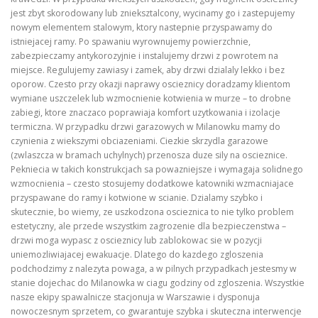
jest zbyt skorodowany lub znieksztalcony, wycinamy go i zastepujemy
nowym elementem stalowym, ktory nastepnie przyspawamy do
istniejacej ramy. Po spawaniu wyrownujemy powierzchnie,
zabezpieczamy antykorozyjnie i instalujemy drzwi z powrotem na
miejsce. Regulujemy zawiasy i zamek, aby drzwi dzialaly lekko i bez
oporow. Czesto przy okazji naprawy oscieznicy doradzamy klientom
wymiane uszczelek lub wzmocnienie kotwienia w murze – to drobne
zabiegi, ktore znaczaco poprawiaja komfort uzytkowania i izolacje
termiczna. W przypadku drzwi garazowych w Milanowku mamy do
czynienia z wiekszymi obciazeniami. Ciezkie skrzydla garazowe
(zwlaszcza w bramach uchylnych) przenosza duze sily na oscieznice.
Pekniecia w takich konstrukcjach sa powazniejsze i wymagaja solidnego
wzmocnienia – czesto stosujemy dodatkowe katowniki wzmacniajace
przyspawane do ramy i kotwione w scianie. Dzialamy szybko i
skutecznie, bo wiemy, ze uszkodzona oscieznica to nie tylko problem
estetyczny, ale przede wszystkim zagrozenie dla bezpieczenstwa –
drzwi moga wypasc z oscieznicy lub zablokowac sie w pozycji
uniemozliwiajacej ewakuacje. Dlatego do kazdego zgloszenia
podchodzimy z nalezyta powaga, a w pilnych przypadkach jestesmy w
stanie dojechac do Milanowka w ciagu godziny od zgloszenia. Wszystkie
nasze ekipy spawalnicze stacjonuja w Warszawie i dysponuja
nowoczesnym sprzetem, co gwarantuje szybka i skuteczna interwencje