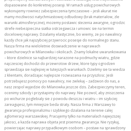
dopasowane do konkretnej posesji. W ramach uslug powichurowych
wykonujemy rowniez zabezpieczenia tymczasowe – jesli akurat nie
mamy mozliwosci natychmiastowej odbudowy (brak materialow, zle
warunki atmosferyczne), mozemy postawic stezenia awaryjne, ogrodzic
strefe niebezpieczna siatka ostrzegawcza i umowic sie na termin
docelowej naprawy. Dzialamy elastycznie, bo wiemy, ze po nawalnicy
kazdy chce jak najszybciej przywrocic posesje do normalnego stanu.
Nasza firma ma wieloletnie doswiadczenie w naprawach
powichurowych w Milanowku i okolicach. Znamy lokalne uwarunkowania
– ktore dzielnice sa najbardziej narazone na podmuchy wiatru, gdzie
najczesciej dochodzi do przewrotow drzew, ktore typy ogrodzen
sprawdzaja sie najlepiej w tutejszych warunkach. Dzielimy sie ta wiedza
z klientami, doradzajac najlepsze rozwiazania na przyszlosc. Jesli
potrzebujesz pomocy po nawalnicy, nie zwlekaj – zadzwon do nas, a
nasz zespol wyjedzie do Milanowka jeszcze dzis. Zabezpieczymy teren,
ocenimy szkody i przystapimy do naprawy. Nie pozwol, aby zniszczenia
po wichurze poglebialy sie z powodu deszczu i wiatru – im szybciej
zareagujesz, tym mniejsze beda straty. Nasza firma z Warszawy to
gwarancja profesjonalizmu i szybkiego dzialania na terenie calej
aglomeracji warszawskiej. Pracujemy tylko na materialach najwyzszej
jakosci, a kazda naprawa objeta jest pisemna gwarancja. Nie ryzykuj,
powierzajac naprawy przypadkowym osobom – postaw na sprawdzony