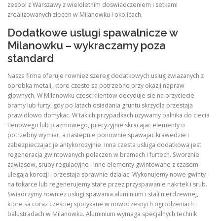
zespol z Warszawy z wieloletnim doswiadczeniem i setkami
zrealizowanych zlecen w Milanowku i okolicach.
Dodatkowe uslugi spawalnicze w
Milanowku – wykraczamy poza
standard
Nasza firma oferuje rowniez szereg dodatkowych uslug zwiazanych z
obrobka metali, ktore czesto sa potrzebne przy okazji napraw
glownych. W Milanowku czesc klientow decyduje sie na przyciecie
bramy lub furty, gdy po latach osiadania gruntu skrzydla przestaja
prawidlowo domykac. W takich przypadkach uzywamy palnika do ciecia
tlenowego lub plazmowego, precyzyjnie skracajac elementy o
potrzebny wymiar, a nastepnie ponownie spawajac krawedzie i
zabezpieczajac je antykorozyjnie. Inna czesta usluga dodatkowa jest
regeneracja gwintowanych polaczen w bramach i furtech. Sworznie
zawiasow, sruby regulacyjne i inne elementy gwintowane z czasem
ulegaja korozji i przestaja sprawnie dzialac. Wykonujemy nowe gwinty
na tokarce lub regenerujemy stare przez przyspawanie nakrtek i srub.
Swiadczymy rowniez uslugi spawania aluminium i stali nierdzewnej,
ktore sa coraz czesciej spotykane w nowoczesnych ogrodzeniach i
balustradach w Milanowku. Aluminium wymaga specjalnych technik