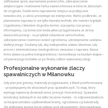
szlifowanie spoin, wyrownanie powierzchni, zabezpieczenie
antykorozyjne i malowanie farba nawierzchniowa w kolorze zblizonym
do oryginalu. Dzieki temu naprawione miejsca sa praktycznie
niewidoczne, a calosc prezentuje sie estetycznie. Warto podkreslic, ze
planowanie naprawy to nie tylko kwestia techniki, ale rowniez logistyki.
Uzgadniamy z klientem dogodny termin, szacujemy czas pracy i
informujemy, czy konieczne beda jakies przygotowania ze strony
wlasciciela posesji – na przyklad odsuniecie samochodow,
zabezpieczenie rosinnosci wokol ogrodzenia, udostepnienie zasilania
elektrycznego. Dzialamy tak, aby maksymalnie ulatwic klientowi caly
proces i zminimalizowac niedogodnosci zwiazane z naprawa. Nasza
firma stawia na pelna transparentnosc i komunikacje na kazdym etapie –
od pierwszego kontaktu az po finalny odbior wykonanej uslugi.
Profesjonalne wykonanie zlaczy
spawalniczych w Milanowku
Gdy plan jest gotowy, materialy przygotowane, a klient poinformowany
– przystepujemy do wlasciwych prac spawalniczych. To etap, ktory
wymaga najwiecej doswiadczenia, precyzji i koncentracji. Spawanie
konstrukcji stalowych to nie tylko laczenie metalu – to odpowiedzialnosc
za bezpieczenstwo uzytkownikow bramy, ogrodzenia czy balustrady.
Zle wykonana spoina moze peknac pod obciazeniem, doprowadzajac