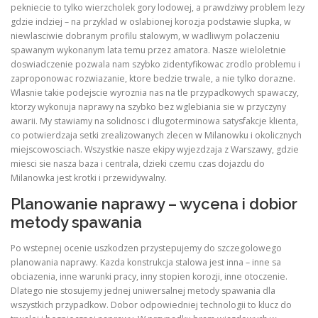
pekniecie to tylko wierzcholek gory lodowej, a prawdziwy problem lezy
gdzie indziej – na przyklad w oslabionej korozja podstawie slupka, w
niewlasciwie dobranym profilu stalowym, w wadliwym polaczeniu
spawanym wykonanym lata temu przez amatora. Nasze wieloletnie
doswiadczenie pozwala nam szybko zidentyfikowac zrodlo problemu i
zaproponowac rozwiazanie, ktore bedzie trwale, a nie tylko dorazne.
Wlasnie takie podejscie wyroznia nas na tle przypadkowych spawaczy,
ktorzy wykonuja naprawy na szybko bez wglebiania sie w przyczyny
awarii. My stawiamy na solidnosc i dlugoterminowa satysfakcje klienta,
co potwierdzaja setki zrealizowanych zlecen w Milanowku i okolicznych
miejscowosciach. Wszystkie nasze ekipy wyjezdzaja z Warszawy, gdzie
miesci sie nasza baza i centrala, dzieki czemu czas dojazdu do
Milanowka jest krotki i przewidywalny.
Planowanie naprawy – wycena i dobior
metody spawania
Po wstepnej ocenie uszkodzen przystepujemy do szczegolowego
planowania naprawy. Kazda konstrukcja stalowa jest inna – inne sa
obciazenia, inne warunki pracy, inny stopien korozji, inne otoczenie.
Dlatego nie stosujemy jednej uniwersalnej metody spawania dla
wszystkich przypadkow. Dobor odpowiedniej technologii to klucz do