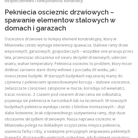
bezpieczenstwo i funkcjonalnosc konstrukcji.
Pekniecia oscieznic drzwiowych –
spawanie elementow stalowych w
domach i garazach
Oscieznice drzwiowe to kolejny element konstrukcyjny, ktory w
Milanowku czesto wymaga interwencji spawacza. Stalowe ramy drzwi
wejsciowych, garazowych, gospodarczych – wszystkie one pracuja przez
lata, przenoszac obciazenia od ciearu skrzydel drzwiowych, uderzen
wiatru, wahan temperatury. Pekniecia oscieznic to problem, ktory moze
dotknac zarowno stare domy willowe z poczatku XX wieku, jak i
nowoczesne budynki. W starszych budynkach najczesciej mamy do
czynienia z peknieciami spowodowanymi korozja – stalowe oscieznice,
zwlaszcza te czesciowo zatopione w murze, koroduja od wewnatrz,
tracac nosnosc. Z czasem pod ciearem drzwi rama sie odksztalca,
pojawiaja sie pekniecia w naroznikach lub na laczeniach. W nowszych
budynkach pekniecia wynikaja czesto z bledow montazowych – zbyt
slabe kotwienie, brak odpowiedniego usztywnienia ramy, zbyt duze
obciazenie skrzydlem drzwiowym. Nasza naprawa oscieznic w
Milanowku polega na dokladnym oczyszczeniu miejsca pekniecia,
usunieciu farby i rdzy, a nastepnie precyzyjnym zespawaniu peknietych
krawedzi. W przypadku wiekszych uszkodzen, gdy fragment oscieznicy