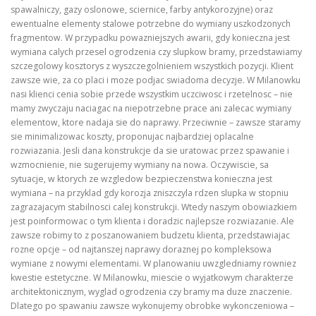
spawalniczy, gazy oslonowe, sciernice, farby antykorozyjne) oraz
ewentualne elementy stalowe potrzebne do wymiany uszkodzonych
fragmentow. W przypadku powazniejszych awarii, gdy konieczna jest
wymiana calych przesel ogrodzenia czy slupkow bramy, przedstawiamy
szczegolowy kosztorys z wyszczegolnieniem wszystkich pozycji. Klient
zawsze wie, za co placi i moze podjac swiadoma decyzje. W Milanowku
nasi klienci cenia sobie przede wszystkim uczciwosc i rzetelnosc – nie
mamy zwyczaju naciagac na niepotrzebne prace ani zalecac wymiany
elementow, ktore nadaja sie do naprawy. Przeciwnie – zawsze staramy
sie minimalizowac koszty, proponujac najbardziej oplacalne
rozwiazania. Jesli dana konstrukcje da sie uratowac przez spawanie i
wzmocnienie, nie sugerujemy wymiany na nowa. Oczywiscie, sa
sytuacje, w ktorych ze wzgledow bezpieczenstwa konieczna jest
wymiana – na przyklad gdy korozja zniszczyla rdzen slupka w stopniu
zagrazajacym stabilnosci calej konstrukcji. Wtedy naszym obowiazkiem
jest poinformowac o tym klienta i doradzic najlepsze rozwiazanie. Ale
zawsze robimy to z poszanowaniem budzetu klienta, przedstawiajac
rozne opcje – od najtanszej naprawy doraznej po kompleksowa
wymiane z nowymi elementami. W planowaniu uwzgledniamy rowniez
kwestie estetyczne. W Milanowku, miescie o wyjatkowym charakterze
architektonicznym, wyglad ogrodzenia czy bramy ma duze znaczenie.
Dlatego po spawaniu zawsze wykonujemy obrobke wykonczeniowa –