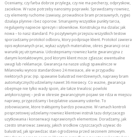
Oceniamy, czy farba dobrze przylega, czy nie ma pecherzy, odpryskow,
zaciekow. W razie potrzeby nanosimy poprawki. Sprawdzamy rowniez,
czy elementy ruchome (zawiasy, prowadnice bram przesuwnych, rygie)
dzialaja plynnie i bez oporow. Smarujemy wszystkie punkty tarcia,
regulujemy napiecie sprezyn i silownikow. Konstrukcja ma dzialac jak
nowa – to nasz standard. Po pozytywnym przejsciu wszystkich testow
sporzadzamy protokol odbioru, ktory podpisuje klient. Protokol zawiera
opis wykonanych prac, wykaz uzytych materialow, okres gwarancji oraz
warunki jej utrzymania. Udostepniamy rowniez karte gwarancyjna z
danymi kontaktowymi, pod ktorymi klient moze zglaszac ewentualne
uwagi lub reklamacje. Gwarancja na nasze uslugi spawalnicze w
Milanowku wynosi standardowo 24 miesiace, ale w przypadku
niektorych prac (np. spawanie balustrad nierdzewnych, naprawy bram
automatycznych) udzielamy nawet 36 miesiecy. Co wazne, gwarancja
obejmuje nie tylko wady spoin, ale takze trwalosc powloki
antykorozyjnej – jesli w okresie gwarancyjnym pojawi sie rdza w miejscu
naprawy, przyjezdzamy i bezplatnie usuwamy usterke. To
zobowiazanie, ktore traktujemy bardzo powaznie. W ramach kontroli
posprzetowej udzielamy rowniez klientowi instruk tazu dotyczacego
uzytkowania i konserwacji naprawionych elementow. Doradzamy, jak
czesto smarowac zawiasy, jakich srodkow czyszczacych uzywac do
balustrad, jak sprawdzac stan ogrodzenia przed sezonem zimowym.