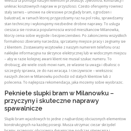
Wiedza ta pomaga naszym klientom przedluzyc zywotnosc konstrukcji i
uniknac kosztownych napraw w przyszlosci. Czesto oferujemy rowniez
staly serwis – umowe na okresowe przeglady bram, ogrodzen i
balustrad, w ramach ktorej przyjezdzamy raz na pol roku, sprawdzamy
stan techniczny i wykonujemy niezbedne drobne naprawy. To usluga
cieszaca sie rosnaca popularnoscia wsrod mieszkancow Milanowka,
ktorzy cenia sobie wygode i bezpieczenstwo. Po zakonczeniu wszystkich
formalnosci zbieramy narzedzia, sprzatamy miejsce pracy i zegnamy sie
z klientem. Zostawiamy wizytowke z naszym numerem telefonu oraz
naklejke informacyjna na skrzynce elektrycznej lub w widocznym miejscu
– aby w razie kolejnej awarii klient nie musial szukac numeru. To
drobiazg, ale wiele osob mowi nam, ze wlasnie ta uwaga i dbalosc o
szczegoly sprawia, ze do nas wracaja. I rzeczywiscie – wiekszosc
naszych zlecen w Milanowku pochodzi od stalych klientow lub z
polecenia. To najlepsza rekomendacja, jaka mozemy sobie wyobrazic.
Pekniete slupki bram w Milanowku –
przyczyny i skuteczne naprawy
spawalnicze
Slupki bram wjazdowych to jedne z najbardziej obciazonych elementow
konstrukcyjnych na kazdej posesji. Musza utrzymac ciezar skrzydel
bramy, przenosic obciazenia dynamiczne podczas otwierania i