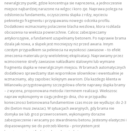
newralgiczny punkt, gdzie koncentruja sie naprezenia, a jednoczesnie
miejsce najbardziej narazone na wilgoc i koro zje. Naprawa polega na
odslonieciu fundamentu, oczyszczeniu slupka z rdzy, wycieciu
peknietego fragmentu i przyspawaniu nowego odcinka profilu.
Dodatkowo wzmacniamy polaczenie blacha wezlowa, ktora rozklada
obciazenia na wieksza powierzchnie. Calosc zabezpieczamy
antykorozyjnie, a fundament uzupelniamy betonem. Po naprawie brama
dziala jak nowa, a slupek jest mocniejszy niz przed awaria. Innym
czestym przypadkiem sa pekniecia na wysokosci zawiasow – to efekt
zmeczenia materialu przy wieloletniej eksploatacji. Naprawiamy przez
wzmocnienie strefy zawiasow nakladkami stalowymi lub wymiane
fragmentu slupka w newralgicznym miejscu. W bramach automatycznych
dodatkowo sprawdzamy stan wspornikow silownikow i ewentualnie je
wzmacniamy, aby zapobiec kolejnym awariom. Dla kazdego klienta w
Milanowku przygotowujemy szczegolowa oferte naprawy slupka bramy
– z wycena, proponowana metoda i terminem realizacji. Wiekszosc
napraw wykonujemy w ciagu jednego dnia, cho w przypadku
koniecznosci betonowania fundamentow czas moze sie wydluzyc do 2-3
dni (beton musi zwiazac). W sytuacjach awaryjnych, gdy brama nie
domyka sie lub grozi przewroceniem, wykonujemy dorazne
zabezpieczenie i wracamy po stwardnieniu betonu. Jestesmy elastyczni i
dopasowujemy sie do potrzeb klienta – priorytetem jest