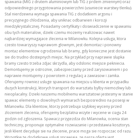
spawania (MIG z drutem aluminiowym lub TIG z prdem zmiennym) oraz
odpowiedniego przygotowania powierzchni (usuniecie warstwy tlenku).
Stal nierdzewna wymaga spawania TIG z dodatkiem argonu i
precyzyjnego chlodzenia, aby uniknac odbarwien i korozji
miedzykrystalicznej. Posiadamy certyfikaty i doswiadczenie w spawaniu
obu tych materialow, dzieki czemu mozemy realizowac nawet
najbardziej wymagajace zlecenia w Milanowku. Kolejna usluga, ktora
czesto towarzyszy naprawom glownym, jest demontaz i ponowny
montaz elementow ogrodzenia lub bramy, gdy konieczne jest dostanie
sie do trudno dostepnych miejsc. Na przyklad przy naprawie slupka
bramy czesto trzeba zdjac skrzydla, aby odslonic miejsce pekniecia.
Demontujemy je ostroznie, zabezpieczamy przed zarysowaniem i po
naprawie montujemy z powrotem z regulacj a zawiasow i zamka.
Oferujemy rowniez usluge spawania na miejscu u klienta w przypadku
duzych konstrukcji, ktorych transport do warsztatu bylby niemozliwy lub
nieoplacalny. Dzieki naszemu mobilnemu warsztatowi jestesmy w stanie
spawac elementy o dowolnych wymiarach bezposrednio na posesji w
Milanowku. Dla klientow, ktorzy potrzebuja szybkiej wyceny przed
zlozeniem zlecenia, oferujemy bezplatna wizyte i wycene w ciagu 24
godzin od zgloszenia. Spawacz przyjezdza do Milanowka, ocenia stan
techniczny, proponuje optymalne rozwiazanie i przedstawia kosztorys.
Jesli klient decyduje sie na zlecenie, prace moga sie rozpoczac od razu.
Wszystkie te dodatkowe uslugi sprawiaja, ze nasza oferta jest