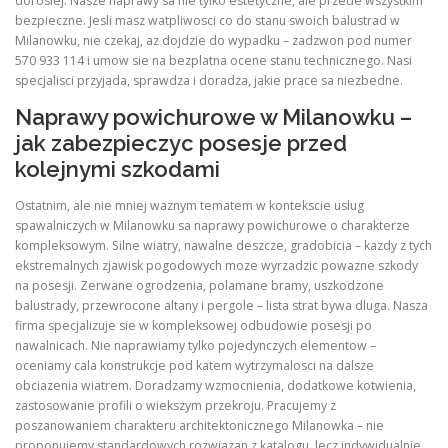
doroslej. Nasze naprawy sa nie tylko estetyczne, ale przede wszystkim
bezpieczne. Jesli masz watpliwosci co do stanu swoich balustrad w
Milanowku, nie czekaj, az dojdzie do wypadku – zadzwon pod numer
570 933 114 i umow sie na bezplatna ocene stanu technicznego. Nasi
specjalisci przyjada, sprawdza i doradza, jakie prace sa niezbedne.
Naprawy powichurowe w Milanowku –
jak zabezpieczyc posesje przed
kolejnymi szkodami
Ostatnim, ale nie mniej waznym tematem w kontekscie uslug
spawalniczych w Milanowku sa naprawy powichurowe o charakterze
kompleksowym. Silne wiatry, nawalne deszcze, gradobicia – kazdy z tych
ekstremalnych zjawisk pogodowych moze wyrzadzic powazne szkody
na posesji. Zerwane ogrodzenia, polamane bramy, uszkodzone
balustrady, przewrocone altany i pergole – lista strat bywa dluga. Nasza
firma specjalizuje sie w kompleksowej odbudowie posesji po
nawalnicach. Nie naprawiamy tylko pojedynczych elementow –
oceniamy cala konstrukcje pod katem wytrzymalosci na dalsze
obciazenia wiatrem. Doradzamy wzmocnienia, dodatkowe kotwienia,
zastosowanie profili o wiekszym przekroju. Pracujemy z
poszanowaniem charakteru architektonicznego Milanowka – nie
proponujemy standardowych rozwiazan z katalogu, lecz indywidualnie