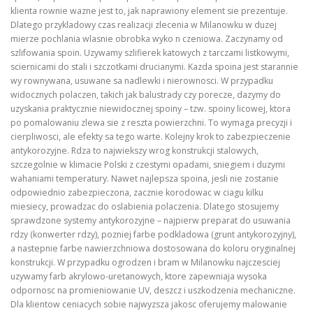
klienta rownie wazne jest to, jak naprawiony element sie prezentuje.
Dlatego przykladowy czas realizacji zlecenia w Milanowku w duzej
mierze pochlania wlasnie obrobka wyko n czeniowa. Zaczynamy od
szlifowania spoin. Uzywamy szlifierek katowych z tarczami listkowymi,
sciernicami do stali i szczotkami drucianymi. Kazda spoina jest starannie
wy rownywana, usuwane sa nadlewki i nierownosci. W przypadku
widocznych polaczen, takich jak balustrady czy porecze, dazymy do
uzyskania praktycznie niewidocznej spoiny – tzw. spoiny licowej, ktora
po pomalowaniu zlewa sie z reszta powierzchni. To wymaga precyzji i
cierpliwosci, ale efekty sa tego warte. Kolejny krok to zabezpieczenie
antykorozyjne. Rdza to najwiekszy wrog konstrukcji stalowych,
szczegolnie w klimacie Polski z czestymi opadami, sniegiem i duzymi
wahaniami temperatury. Nawet najlepsza spoina, jesli nie zostanie
odpowiednio zabezpieczona, zacznie korodowac w ciagu kilku
miesiecy, prowadzac do oslabienia polaczenia. Dlatego stosujemy
sprawdzone systemy antykorozyjne – najpierw preparat do usuwania
rdzy (konwerter rdzy), pozniej farbe podkladowa (grunt antykorozyjny),
a nastepnie farbe nawierzchniowa dostosowana do koloru oryginalnej
konstrukcji. W przypadku ogrodzen i bram w Milanowku najczesciej
uzywamy farb akrylowo-uretanowych, ktore zapewniaja wysoka
odpornosc na promieniowanie UV, deszcz i uszkodzenia mechaniczne.
Dla klientow ceniacych sobie najwyzsza jakosc oferujemy malowanie