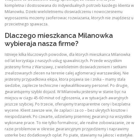
kompletna i dostosowana do indywidualnych potrzeb kazdego klienta w
Milanowku. Dzieki wieloletniemu doswiadczeniu i nowoczesnemu
wyposazeniu mozemy zaoferowac rozwiazania, ktorych nie znajdziesz u
przecietnego spawacza.
Dlaczego mieszkanca Milanowka
wybieraja nasza firme?
Istnieje kilka kluczowych powodow, dla ktorych mieszkanca Milanowka
od lat korzystaja z naszych uslug spawalniczych. Przede wszystkim
jestesmy firma z Warszawy, z wieloletnim doswiadczeniem i setkami
zrealizowanych zlecen na terenie calej aglomeracji warszawskiej. Nie
jestesmy przypadkowa ekipa, ktora pojawia sie i znika – mamy stala
siedzibe, zaplecze techniczne i wykwalifikowany personel. Po drugie,
gwarantujemy szybki dojazd. W Milanowku jestesmy w stanie byc na
miejscu w ciagu 45-60 minut od zgloszenia, a w sytuacjach awaryjnych
jeszcze szybciej. Po trzecie, oferujemy transparentne ceny i bezplatna
wycene. Klient zawsze wie, ile zaplaci i za co – bez ukrytych kosztow i
niespodzianek. Po czwarte, udzielamy pisemnej gwarancji na wszystkie
wykonane prace. To nie tylko formalnosc, ale realne zobowiazanie, ze w
razie problemow w okresie gwarancyjnym przyjedziemy i naprawimy
usterke bez dodatkowych oplat. Po piate, stawiamy na jakosc i estetyke.