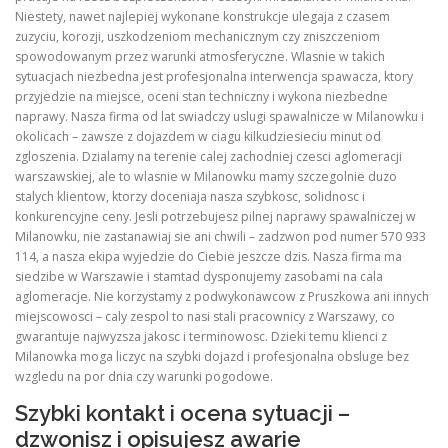
Niestety, nawet najlepiej wykonane konstrukcje ulegaja z czasem
zuzyciu, korozji, uszkodzeniom mechanicznym czy zniszczeniom
spowodowanym przez warunki atmosferyczne. Wlasnie w takich
sytuacjach niezbedna jest profesjonalna interwencja spawacza, ktory
przyjedzie na miejsce, oceni stan techniczny i wykona niezbedne
naprawy. Nasza firma od lat swiadczy uslugi spawalnicze w Milanowku i
okolicach – zawsze z dojazdem w ciagu kilkudziesieciu minut od
zgloszenia. Dzialamy na terenie calej zachodniej czesci aglomeracji
warszawskiej, ale to wlasnie w Milanowku mamy szczegolnie duzo
stalych klientow, ktorzy doceniaja nasza szybkosc, solidnosc i
konkurencyjne ceny. Jesli potrzebujesz pilnej naprawy spawalniczej w
Milanowku, nie zastanawiaj sie ani chwili – zadzwon pod numer 570 933
114, a nasza ekipa wyjedzie do Ciebie jeszcze dzis. Nasza firma ma
siedzibe w Warszawie i stamtad dysponujemy zasobami na cala
aglomeracje. Nie korzystamy z podwykonawcow z Pruszkowa ani innych
miejscowosci – caly zespol to nasi stali pracownicy z Warszawy, co
gwarantuje najwyzsza jakosc i terminowosc. Dzieki temu klienci z
Milanowka moga liczyc na szybki dojazd i profesjonalna obsluge bez
wzgledu na por dnia czy warunki pogodowe.
Szybki kontakt i ocena sytuacji –
dzwonisz i opisujesz awarie