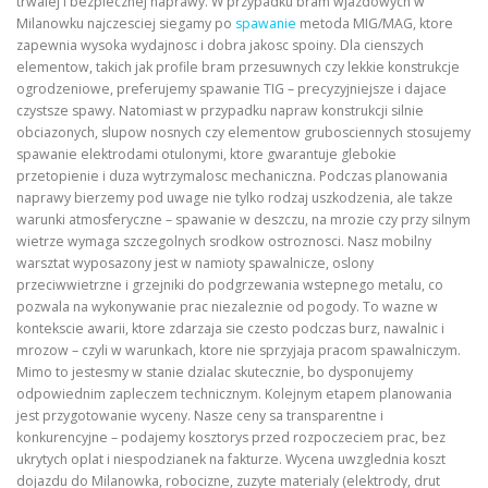
trwalej i bezpiecznej naprawy. W przypadku bram wjazdowych w
Milanowku najczesciej siegamy po
spawanie
metoda MIG/MAG, ktore
zapewnia wysoka wydajnosc i dobra jakosc spoiny. Dla cienszych
elementow, takich jak profile bram przesuwnych czy lekkie konstrukcje
ogrodzeniowe, preferujemy spawanie TIG – precyzyjniejsze i dajace
czystsze spawy. Natomiast w przypadku napraw konstrukcji silnie
obciazonych, slupow nosnych czy elementow grubosciennych stosujemy
spawanie elektrodami otulonymi, ktore gwarantuje glebokie
przetopienie i duza wytrzymalosc mechaniczna. Podczas planowania
naprawy bierzemy pod uwage nie tylko rodzaj uszkodzenia, ale takze
warunki atmosferyczne – spawanie w deszczu, na mrozie czy przy silnym
wietrze wymaga szczegolnych srodkow ostroznosci. Nasz mobilny
warsztat wyposazony jest w namioty spawalnicze, oslony
przeciwwietrzne i grzejniki do podgrzewania wstepnego metalu, co
pozwala na wykonywanie prac niezaleznie od pogody. To wazne w
kontekscie awarii, ktore zdarzaja sie czesto podczas burz, nawalnic i
mrozow – czyli w warunkach, ktore nie sprzyjaja pracom spawalniczym.
Mimo to jestesmy w stanie dzialac skutecznie, bo dysponujemy
odpowiednim zapleczem technicznym. Kolejnym etapem planowania
jest przygotowanie wyceny. Nasze ceny sa transparentne i
konkurencyjne – podajemy kosztorys przed rozpoczeciem prac, bez
ukrytych oplat i niespodzianek na fakturze. Wycena uwzglednia koszt
dojazdu do Milanowka, robocizne, zuzyte materialy (elektrody, drut