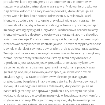
proszkowe, ktore wykonujemy po zdemontowaniu elementow w
naszym warsztacie partnerskim w Warszawie. Malowanie proszkowe
daje trwala, odporna na zarysowania powloke, ktora utrzymuje sie
przez wiele lat bez koniecznosci odswiezania. W Milanowku wielu
klientow decyduje sie na te opcje przy okazji wiekszych napraw – to
doskonala okazja, aby odswiezyc cale ogrodzenie czy brame, nadajac
im nowy, atrakcyjny wyglad. Oczywiscie, kazdorazowo przedstawiamy
klientowi wszystkie dostepne opcje wraz z kosztami, aby mogl podjac
swiadoma decyzje. Po zakonczeniu wszystkich prac wyko n czeniowych
przeprowadzamy koncowa kontrole jakosci. Sprawdzamy przyczepnosc
powloki malarskiej, rownosc powierzchni, brak zaciekow i przeswitow.
Testujemy dzialanie naprawionych elementow – otwieramy i zamykamy
brame, sprawdzamy stabilnosc balustrady, testujemy obciazenie
ogrodzenia. Jesli wszystko jest w porzadku, przekazujemy klientowi
zlecenie i udzielamy pisemnej gwarancji na wykonane prace. Nasza
gwarancja obejmuje zarowno jakosc spoin, jak i trwalosc powloki
antykorozyjnej – w razie problemow w okresie gwarancyjnym
przyjezdzamy bezplatnie i naprawiamy usterke. To dawka pewnosci i
spokoju dla kazdego mieszkanca Milanowka, ktory decyduje sie na
nasze uslugi. Wiemy, ze naprawa ogrodzenia czy bramy to nie tylko
wydatek, ale przede wszystkim inwestycja w bezpieczenstwo i komfort
uzytkowania posesji. Dlatego robimy wszystko, aby ta inwestycja sie
zwrocila – solidna robota, dobre materialy i fachowe doradztwo to