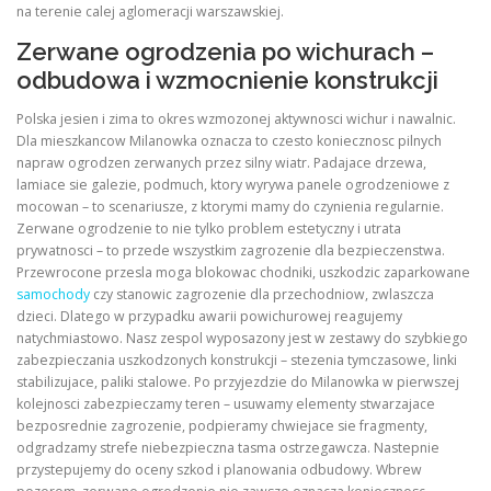
na terenie calej aglomeracji warszawskiej.
Zerwane ogrodzenia po wichurach –
odbudowa i wzmocnienie konstrukcji
Polska jesien i zima to okres wzmozonej aktywnosci wichur i nawalnic.
Dla mieszkancow Milanowka oznacza to czesto koniecznosc pilnych
napraw ogrodzen zerwanych przez silny wiatr. Padajace drzewa,
lamiace sie galezie, podmuch, ktory wyrywa panele ogrodzeniowe z
mocowan – to scenariusze, z ktorymi mamy do czynienia regularnie.
Zerwane ogrodzenie to nie tylko problem estetyczny i utrata
prywatnosci – to przede wszystkim zagrozenie dla bezpieczenstwa.
Przewrocone przesla moga blokowac chodniki, uszkodzic zaparkowane
samochody
czy stanowic zagrozenie dla przechodniow, zwlaszcza
dzieci. Dlatego w przypadku awarii powichurowej reagujemy
natychmiastowo. Nasz zespol wyposazony jest w zestawy do szybkiego
zabezpieczania uszkodzonych konstrukcji – stezenia tymczasowe, linki
stabilizujace, paliki stalowe. Po przyjezdzie do Milanowka w pierwszej
kolejnosci zabezpieczamy teren – usuwamy elementy stwarzajace
bezposrednie zagrozenie, podpieramy chwiejace sie fragmenty,
odgradzamy strefe niebezpieczna tasma ostrzegawcza. Nastepnie
przystepujemy do oceny szkod i planowania odbudowy. Wbrew