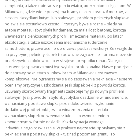
zamykania, a takze opierac sie parciu wiatru, uderzeniom i drganiom. W
Milanowku, gdzie wiele posesji ma bramy o szerokosci 4-6 metrow, z
ciezkimi skrzydlami kutymi lub stalowymi, problem peknietych slupkow
pojawia sie stosunkowo czesto. Przyczyny bywaja rozne – bledy na
etapie montazu (zbyt plytki fundament, za mala ilosc betonu), korozja
wewnetrzna cienkosciennych profili, zmeczenie materialu po latach
eksploatacji, a takze uszkodzenia mechaniczne (uderzenie
samochodem, przewrocenie sie drzewa podczas wichury). Bez wzgledu
na przyczyne, pekniety slupek to powazne zagrozenie – brama moze sie
przekrzywic, zablokowac lub w skrajnym przypadku runac. Dlatego
interwencja spawacza musi byc szybka i profesjonalna. Nasze podejscie
do naprawy peknietych slupkow bram w Milanowku jest zawsze
kompleksowe. Nie ograniczamy sie do zespawania pekniecia – najpierw
oceniamy przyczyne uszkodzenia. Jesli slupek pekl z powodu korozji,
usuwamy skorodowany fragment i zastepujemy go nowym profilem
stalowym. Jesli powodem bylo zbyt plytkie osadzenie w fundamencie,
wzmacniamy podstawe slupka przez dokotwienie i wykonanie
dodatkowej podbetonki. Jesli to wina zmeczenia materialu –
wzmacniamy slupek od wewnatrz tuleja lub wzmocnieniem
zewnetrznym w formie nakladki. Kazda sytuacja wymaga
indywidualnego rozwiazania. W praktyce najczesciej spotykamy sie z
peknieciami u podstawy slupka – tuz nad poziomem gruntu. To