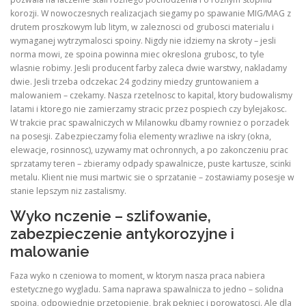
korozji. W nowoczesnych realizacjach siegamy po spawanie MIG/MAG z
drutem proszkowym lub litym, w zaleznosci od grubosci materialu i
wymaganej wytrzymalosci spoiny. Nigdy nie idziemy na skroty – jesli
norma mowi, ze spoina powinna miec okreslona grubosc, to tyle
wlasnie robimy. Jesli producent farby zaleca dwie warstwy, nakladamy
dwie. Jesli trzeba odczekac 24 godziny miedzy gruntowaniem a
malowaniem – czekamy. Nasza rzetelnosc to kapital, ktory budowalismy
latami i ktorego nie zamierzamy stracic przez pospiech czy bylejakosc.
W trakcie prac spawalniczych w Milanowku dbamy rowniez o porzadek
na posesji. Zabezpieczamy folia elementy wrazliwe na iskry (okna,
elewacje, rosinnosc), uzywamy mat ochronnych, a po zakonczeniu prac
sprzatamy teren – zbieramy odpady spawalnicze, puste kartusze, scinki
metalu. Klient nie musi martwic sie o sprzatanie – zostawiamy posesje w
stanie lepszym niz zastalismy.
Wyko nczenie – szlifowanie,
zabezpieczenie antykorozyjne i
malowanie
Faza wyko n czeniowa to moment, w ktorym nasza praca nabiera
estetycznego wygladu. Sama naprawa spawalnicza to jedno – solidna
spoina, odpowiednie przetopienie, brak pekniec i porowatosci. Ale dla