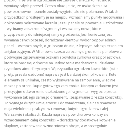
pozorom, zerwane ogrodzenie nie zawsze oznacza koniecznosc
wymiany calych przesel. Czesto okazuje sie, ze uszkodzenia sa
powierzchowne – panele zostaly wygiete, ale nie polamane. W takich
przypadkach prostujemy je na miejscu, wzmacniamy punkty mocowania i
dokrecamy poluzowane laczniki. Jezeli panele sa powazniej uszkodzone
– wycinamy zniszczone fragmenty i wstawiamy nowe, ktore
przyspawamy do istniejacej ramy ogrodzenia. Jesli konieczna jest
wymiana calych przesel, doradzamy klientowi wybor odpowiednich
paneli – wzmocnionych, o grubszym drucie, z lepszym zabezpieczeniem
antykorozyjnym. W Milanowku czesto zalecamy ogrodzenia panelowe z
podwojnie zgrzewanymi oczkami i powloka cynkowa oraz poliestrowa,
ktore sa bardziej odporne na uszkodzenia mechaniczne i dzialanie
czynnikow atmosferycznych. W przypadku ogrodzen kowalskich (kute
prety, przesla ozdobne) naprawa jest bardziej skomplikowana. Kute
elementy sa unikalne, czesto wykonywane na zamowienie, wiec nie
mozna po prostu kupic gotowego zamiennika. Naszym zadaniem jest
precyzyjne odtworzenie uszkodzonego fragmentu – wygiecie preta,
wykonanie takiego samego ornamentu, zespawanie z reszta konstrukcji.
To wymaga duzych umiejetnosci i doswiadczenia, ale nasi spawacze
maja wieloletnia praktyke w renowacji kutych ogrodzen w calej
Warszawie i okolicach. Kazda naprawa powichurowa konczy sie
wzmocnieniem calej konstrukcji – doradzamy dodatkowe kotwienie
slupkow, zastosowanie wzmocnionych obejm, a w szczegolnie