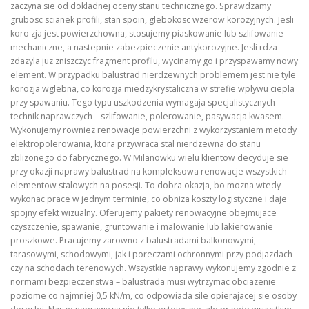
zaczyna sie od dokladnej oceny stanu technicznego. Sprawdzamy
grubosc scianek profili, stan spoin, glebokosc wzerow korozyjnych. Jesli
koro zja jest powierzchowna, stosujemy piaskowanie lub szlifowanie
mechaniczne, a nastepnie zabezpieczenie antykorozyjne. Jesli rdza
zdazyla juz zniszczyc fragment profilu, wycinamy go i przyspawamy nowy
element. W przypadku balustrad nierdzewnych problemem jest nie tyle
korozja wglebna, co korozja miedzykrystaliczna w strefie wplywu ciepla
przy spawaniu. Tego typu uszkodzenia wymagaja specjalistycznych
technik naprawczych – szlifowanie, polerowanie, pasywacja kwasem.
Wykonujemy rowniez renowacje powierzchni z wykorzystaniem metody
elektropolerowania, ktora przywraca stal nierdzewna do stanu
zblizonego do fabrycznego. W Milanowku wielu klientow decyduje sie
przy okazji naprawy balustrad na kompleksowa renowacje wszystkich
elementow stalowych na posesji. To dobra okazja, bo mozna wtedy
wykonac prace w jednym terminie, co obniza koszty logistyczne i daje
spojny efekt wizualny. Oferujemy pakiety renowacyjne obejmujace
czyszczenie, spawanie, gruntowanie i malowanie lub lakierowanie
proszkowe. Pracujemy zarowno z balustradami balkonowymi,
tarasowymi, schodowymi, jak i poreczami ochronnymi przy podjazdach
czy na schodach terenowych. Wszystkie naprawy wykonujemy zgodnie z
normami bezpieczenstwa – balustrada musi wytrzymac obciazenie
poziome co najmniej 0,5 kN/m, co odpowiada sile opierajacej sie osoby