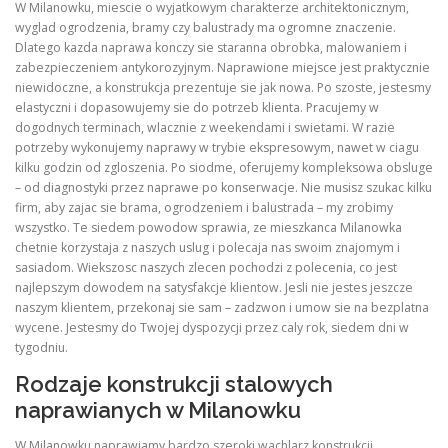
W Milanowku, miescie o wyjatkowym charakterze architektonicznym,
wyglad ogrodzenia, bramy czy balustrady ma ogromne znaczenie.
Dlatego kazda naprawa konczy sie staranna obrobka, malowaniem i
zabezpieczeniem antykorozyjnym. Naprawione miejsce jest praktycznie
niewidoczne, a konstrukcja prezentuje sie jak nowa. Po szoste, jestesmy
elastyczni i dopasowujemy sie do potrzeb klienta. Pracujemy w
dogodnych terminach, wlacznie z weekendami i swietami. W razie
potrzeby wykonujemy naprawy w trybie ekspresowym, nawet w ciagu
kilku godzin od zgloszenia. Po siodme, oferujemy kompleksowa obsluge
– od diagnostyki przez naprawe po konserwacje. Nie musisz szukac kilku
firm, aby zajac sie brama, ogrodzeniem i balustrada – my zrobimy
wszystko. Te siedem powodow sprawia, ze mieszkanca Milanowka
chetnie korzystaja z naszych uslug i polecaja nas swoim znajomym i
sasiadom. Wiekszosc naszych zlecen pochodzi z polecenia, co jest
najlepszym dowodem na satysfakcje klientow. Jesli nie jestes jeszcze
naszym klientem, przekonaj sie sam – zadzwon i umow sie na bezplatna
wycene. Jestesmy do Twojej dyspozycji przez caly rok, siedem dni w
tygodniu.
Rodzaje konstrukcji stalowych
naprawianych w Milanowku
W Milanowku naprawiamy bardzo szeroki wachlarz konstrukcji