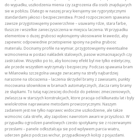
do wypadku, uszkodzenia mienia czy zagrozenia dla osob znajdujacych
sie w poblizu. Dlatego w naszej pracy kierujemy sie rygorystycznymi
standardami jakosci i bezpieczenstwa. Przed rozpoczeciem spawania
zawsze przygotowujemy powierzchnie – usuwamy rdze, stara farbe,
tluszcze i wszelkie zanieczyszczenia w miejscu laczenia. W przypadku
elementow o duzej grubosci wykonujemy ukosowanie krawedzi, aby
zapewnic odpowiednie przetopienie spoiny na pelna grubosc
materialu. Docinamy profile na wymiar, przygotowujemy ewentualne
wzmocnienia w postaci nakladek stalowych, pasow wzmacniajacych czy
zastrzalow. Wszystko po to, aby koncowy efekt byl nie tylko estetyczny,
ale przede wszystkim wytrzymaly i bezpieczny. Podczas spawania bram
w Milanowku szczegolna uwage zwracamy na strefy najbardziej
narazone na obciazenia – laczenia skrzydel bramy z zawiasami, punkty
mocowania silownikow w bramach automatycznych, zlacza ramy bramy
ze slupkami. To tutaj najczesciej dochodzi do pekniec zmeczeniowych,
zwlaszcza w starszych konstrukcjach, ktore pracuja od kilkunastu lat i byly
wielokrotnie naprawiane metodami prowizorycznymi. Naszym
zadaniem jest nie tylko naprawic widoczne uszkodzenie, ale takze
wzmocnic cala strefe, aby zapobiec nawrotom awarii w przyszlosci. W
przypadku ogrodzen panelowych czesto spotykamy sie z rozerwanymi
przeslami – panele odksztalcaja sie pod wplywem parcia wiatru,
uderzen galezi podczas wichur, przypadkowych kolizji z pojazdami.