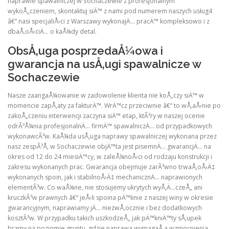
naprawie spawalniczej w Sochaczewie z profesjonalnym
wykoÅ„czeniem, skontaktuj siÄ™ z nami pod numerem naszych usług4
â€“ nasi specjaliÅ›ci z Warszawy wykonajÄ… pracÄ™ kompleksowo i z
dbaÅ‚oÅ›ciÄ… o kaÅ¼dy detal.
ObsÅ‚uga posprzedaÅ¼owa i
gwarancja na usÅ‚ugi spawalnicze w
Sochaczewie
Nasze zaangaÅ¼owanie w zadowolenie klienta nie koÅ„czy siÄ™ w
momencie zapÅ‚aty za fakturÄ™. WrÄ™cz przeciwnie â€“ to wÅ‚aÅ›nie po
zakoÅ„czeniu interwencji zaczyna siÄ™ etap, ktÃ³ry w naszej ocenie
odrÃ³Å¼nia profesjonalnÄ… firmÄ™ spawalniczÄ… od przypadkowych
wykonawcÃ³w. KaÅ¼da usÅ‚uga naprawy spawalniczej wykonana przez
nasz zespÃ³Å‚ w Sochaczewie objÄ™ta jest pisemnÄ… gwarancjÄ… na
okres od 12 do 24 miesiÄ™cy, w zaleÅ¼noÅ›ci od rodzaju konstrukcji i
zakresu wykonanych prac. Gwarancja obejmuje zarÃ³wno trwaÅ‚oÅ›Ä‡
wykonanych spoin, jak i stabilnoÅ›Ä‡ mechanicznÄ… naprawionych
elementÃ³w. Co waÅ¼ne, nie stosujemy ukrytych wyÅ‚Ä…czeÅ„ ani
kruczkÃ³w prawnych â€“ jeÅ›li spoina pÄ™knie z naszej winy w okresie
gwarancyjnym, naprawiamy jÄ… niezwÅ‚ocznie i bez dodatkowych
kosztÃ³w. W przypadku takich uszkodzeÅ„ jak pÄ™kniÄ™ty sÅ‚upek
bramy na poziomie gruntu, gdzie naprawa wymagaÅ‚a wzmocnienia