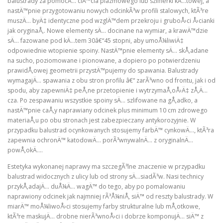
balustrady za pomocÄ… ciÄ™cia plazmowego lub szlifierki kÄ…towej, a
nastÄ™pnie przygotowaniu nowych odcinkÃ³w profili stalowych, ktÃ³re
muszÄ… byÄ‡ identyczne pod wzglÄ™dem przekroju i gruboÅ›ci Å›cianki
jak oryginaÅ‚. Nowe elementy sÄ… docinane na wymiar, a krawÄ™dzie
sÄ… fazowane pod kÄ…tem 30â€“45 stopni, aby umoÅ¼liwiÄ‡
odpowiednie wtopienie spoiny. NastÄ™pnie elementy sÄ… skÅ‚adane
na sucho, poziomowane i pionowane, a dopiero po potwierdzeniu
prawidÅ‚owej geometrii przystÄ™pujemy do spawania. Balustrady
wymagajÄ… spawania z obu stron profilu â€“ zarÃ³wno od frontu, jak i od
spodu, aby zapewniÄ‡ peÅ‚ne przetopienie i wytrzymaÅ‚oÅ›Ä‡ zÅ‚Ä…
cza. Po zespawaniu wszystkie spoiny sÄ… szlifowane na gÅ‚adko, a
nastÄ™pnie caÅ‚y naprawiany odcinek plus minimum 10 cm zdrowego
materiaÅ‚u po obu stronach jest zabezpieczany antykorozyjnie. W
przypadku balustrad ocynkowanych stosujemy farbÄ™ cynkowÄ…, ktÃ³ra
zapewnia ochronÄ™ katodowÄ… porÃ³wnywalnÄ… z oryginalnÄ…
powÅ‚okÄ….
Estetyka wykonanej naprawy ma szczegÃ³lne znaczenie w przypadku
balustrad widocznych z ulicy lub od strony sÄ…siadÃ³w. Nasi technicy
przykÅ‚adajÄ… duÅ¼Ä… wagÄ™ do tego, aby po pomalowaniu
naprawiony odcinek jak najmniej rÃ³Å¼niÅ‚ siÄ™ od reszty balustrady. W
miarÄ™ moÅ¼liwoÅ›ci stosujemy farby strukturalne lub mÅ‚otkowe,
ktÃ³re maskujÄ… drobne nierÃ³wnoÅ›ci i dobrze komponujÄ… siÄ™ z