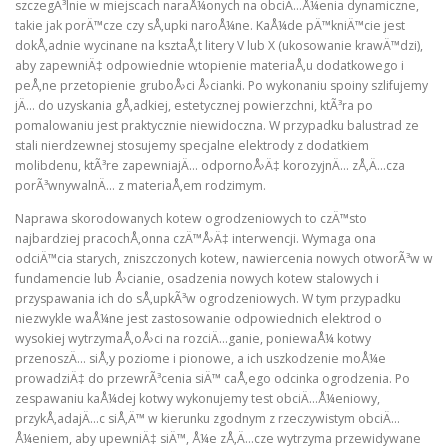
szczegÃ³lnie w miejscach naraÅ¼onych na obciÄ…Å¼enia dynamiczne,
takie jak porÄ™cze czy sÅ‚upki naroÅ¼ne. KaÅ¼de pÄ™kniÄ™cie jest
dokÅ‚adnie wycinane na ksztaÅ‚t litery V lub X (ukosowanie krawÄ™dzi),
aby zapewniÄ‡ odpowiednie wtopienie materiaÅ‚u dodatkowego i
peÅ‚ne przetopienie gruboÅ›ci Å›cianki. Po wykonaniu spoiny szlifujemy
jÄ… do uzyskania gÅ‚adkiej, estetycznej powierzchni, ktÃ³ra po
pomalowaniu jest praktycznie niewidoczna. W przypadku balustrad ze
stali nierdzewnej stosujemy specjalne elektrody z dodatkiem
molibdenu, ktÃ³re zapewniajÄ… odpornoÅ›Ä‡ korozyjnÄ… zÅ‚Ä…cza
porÃ³wnywalnÄ… z materiaÅ‚em rodzimym.
Naprawa skorodowanych kotew ogrodzeniowych to czÄ™sto
najbardziej pracochÅ‚onna czÄ™Å›Ä‡ interwencji. Wymaga ona
odciÄ™cia starych, zniszczonych kotew, nawiercenia nowych otworÃ³w w
fundamencie lub Å›cianie, osadzenia nowych kotew stalowych i
przyspawania ich do sÅ‚upkÃ³w ogrodzeniowych. W tym przypadku
niezwykle waÅ¼ne jest zastosowanie odpowiednich elektrod o
wysokiej wytrzymaÅ‚oÅ›ci na rozciÄ…ganie, poniewaÅ¼ kotwy
przenoszÄ… siÅ‚y poziome i pionowe, a ich uszkodzenie moÅ¼e
prowadziÄ‡ do przewrÃ³cenia siÄ™ caÅ‚ego odcinka ogrodzenia. Po
zespawaniu kaÅ¼dej kotwy wykonujemy test obciÄ…Å¼eniowy,
przykÅ‚adajÄ…c siÅ‚Ä™ w kierunku zgodnym z rzeczywistym obciÄ…
Å¼eniem, aby upewniÄ‡ siÄ™, Å¼e zÅ‚Ä…cze wytrzyma przewidywane