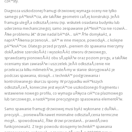
czÄ™sty.
Diagnoza uszkodzonej framugi drzwiowej wymaga oceny nie tylko
samego pÄ™kniÄ™cia, ale takÅ¼e geometrii caÅ‚ej konstrukcji. JeÅ›li
framuga ulegÅ‚a odksztaÅ‚ceniu (np. wskutek osiadania budynku lub
uderzenia mechanicznego), samo zespawanie pÄ™kniÄ™cia nie rozwiÄ…
Å¼e problemu â€“ drzwi nadal bÄ™dÄ… siÄ™ Åºle domykaÄ‡, a
naprÄ™Å¼enia przeniosÄ… siÄ™ w inne miejsce, powodujÄ…c kolejne
pÄ™kniÄ™cie. Dlatego przed przystÄ…pieniem do spawania mierzymy
dokÅ‚adnie szerokoÅ›Ä‡ i wysokoÅ›Ä‡ otworu drzwiowego,
sprawdzamy pionowoÅ›Ä‡ obu sÅ‚upkÃ³w oraz poziom progu, a takÅ¼e
oceniamy stan zawiasÃ³w i uszczelek. JeÅ›li odksztaÅ‚cenie nie
przekracza kilku milimetrÃ³w, jesteÅ›my w stanie skorygowaÄ‡ je
podczas spawania, stosujÄ…c technikÄ™ podgrzewania i
kontrolowanego skurczu spoiny. W przypadku wiÄ™kszych
odksztaÅ‚ceÅ„ konieczne jest wyciÄ™cie uszkodzonego fragmentu i
wstawienie nowego profilu, co wymaga uÅ¼ycia ciÄ™cia plazmowego
lub tarczowego, a nastÄ™pnie precyzyjnego spasowania elementÃ³w.
Samo spawanie framugi drzwiowej musi byÄ‡ wykonane z duÅ¼Ä…
precyzjÄ…, poniewaÅ¼ nawet minimalne odksztaÅ‚cenia termiczne
mogÄ… spowodowaÄ‡, Å¼e drzwi przestanÄ… prawidÅ‚owo
funkcjonowaÄ‡. Z tego powodu stosujemy technikÄ™ spawania