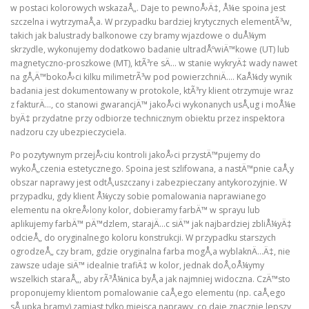
w postaci kolorowych wskazaÅ„. Daje to pewnoÅ›Ä‡, Å¼e spoina jest
szczelna i wytrzymaÅ‚a. W przypadku bardziej krytycznych elementÃ³w,
takich jak balustrady balkonowe czy bramy wjazdowe o duÅ¼ym
skrzydle, wykonujemy dodatkowo badanie ultradÅºwiÄ™kowe (UT) lub
magnetyczno-proszkowe (MT), ktÃ³re sÄ… w stanie wykryÄ‡ wady nawet
na gÅ‚Ä™bokoÅ›ci kilku milimetrÃ³w pod powierzchniÄ…. KaÅ¼dy wynik
badania jest dokumentowany w protokole, ktÃ³ry klient otrzymuje wraz
z fakturÄ…, co stanowi gwarancjÄ™ jakoÅ›ci wykonanych usÅ‚ug i moÅ¼e
byÄ‡ przydatne przy odbiorze technicznym obiektu przez inspektora
nadzoru czy ubezpieczyciela.
Po pozytywnym przejÅ›ciu kontroli jakoÅ›ci przystÄ™pujemy do
wykoÅ„czenia estetycznego. Spoina jest szlifowana, a nastÄ™pnie caÅ‚y
obszar naprawy jest odtÅ‚uszczany i zabezpieczany antykorozyjnie. W
przypadku, gdy klient Å¼yczy sobie pomalowania naprawianego
elementu na okreÅ›lony kolor, dobieramy farbÄ™ w sprayu lub
aplikujemy farbÄ™ pÄ™dzlem, starajÄ…c siÄ™ jak najbardziej zbliÅ¼yÄ‡
odcieÅ„ do oryginalnego koloru konstrukcji. W przypadku starszych
ogrodzeÅ„ czy bram, gdzie oryginalna farba mogÅ‚a wyblaknÄ…Ä‡, nie
zawsze udaje siÄ™ idealnie trafiÄ‡ w kolor, jednak doÅ‚oÅ¼ymy
wszelkich staraÅ„, aby rÃ³Å¼nica byÅ‚a jak najmniej widoczna. CzÄ™sto
proponujemy klientom pomalowanie caÅ‚ego elementu (np. caÅ‚ego
sÅ‚upka bramy) zamiast tylko miejsca naprawy, co daje znacznie lepszy