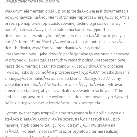
usÅ‚ugi znajomym i sÄ…siadom.
WaÅ¼nym elementem obsÅ‚ugi posprzedaÅ¼owej jest dokumentacja
powykonawcza. KaÅ¼dy klient otrzymuje raport zawierajÄ…cy zdjÄ™cia
przed i po naprawie, opis zastosowanej technologii spawania, wyniki
badaÅ„ nieniszczÄ…cych oraz zalecenia konserwacyjne. Taka
dokumentacja jest nie tylko miÅ‚ym gestem, ale takÅ¼e praktycznym
narzÄ™dziem â€“ moÅ¼e byÄ‡ wykorzystana w kontaktach z zarzÄ…
dcÄ… budynku, wspÃ³lnotÄ… mieszkaniowÄ… czy firmÄ…
ubezpieczeniowÄ… jako dowÃ³d profesjonalnego wykonania naprawy.
W przypadku awarii zgÅ‚aszanych w ramach polisy ubezpieczeniowej,
nasza dokumentacja czÄ™sto stanowi kluczowy dowÃ³d w procesie
likwidacji szkody, co moÅ¼e przyspieszyÄ‡ wypÅ‚atÄ™ odszkodowania i
zmniejszyÄ‡ formalnoÅ›ci po stronie klienta. Dlatego zachÄ™camy
wszystkich mieszkaÅ„cÃ³w Sochaczewa, ktÃ³rzy doÅ›wiadczyli awarii
konstrukcji stalowej, aby nie zwlekali z wezwaniem fachowca â€“ im
szybciej naprawa zostanie wykonana i udokumentowana, tym Å‚atwiej
bÄ™dzie uzyskaÄ‡ zwrot kosztÃ³w od ubezpieczyciela.
System gwarancyjny uzupeÅ‚niamy programem lojalnoÅ›ciowym dla
staÅ‚ych klientÃ³w. Osoby, ktÃ³re skorzystaÅ‚y z naszych usÅ‚ug co
najmniej trzykrotnie w ciÄ…gu roku, otrzymujÄ… 10% zniÅ¼ki na
kaÅ¼dÄ… kolejnÄ… naprawÄ™ oraz priorytetowy termin realizacji.