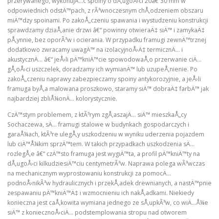
przerywanego, wykonujÄ…c spoiny o dÅ‚ugoÅ›ci 20â€“30 mm w
odpowiednich odstÄ™pach, z rÃ³wnoczesnym chÅ‚odzeniem obszaru
miÄ™dzy spoinami. Po zakoÅ„czeniu spawania i wystudzeniu konstrukcji
sprawdzamy dziaÅ‚anie drzwi â€“ powinny otwieraÄ‡ siÄ™ i zamykaÄ‡
pÅ‚ynnie, bez oporÃ³w i ocierania. W przypadku framugi zewnÄ™trznej
dodatkowo zwracamy uwagÄ™ na izolacyjnoÅ›Ä‡ termicznÄ… i
akustycznÄ… â€“ jeÅ›li pÄ™kniÄ™cie spowodowaÅ‚o przerwanie ciÄ…
gÅ‚oÅ›ci uszczelek, doradzamy ich wymianÄ™ lub uzupeÅ‚nienie. Po
zakoÅ„czeniu naprawy zabezpieczamy spoiny antykorozyjnie, a jeÅ›li
framuga byÅ‚a malowana proszkowo, staramy siÄ™ dobraÄ‡ farbÄ™ jak
najbardziej zbliÅ¼onÄ… kolorystycznie.
CzÄ™stym problemem, z ktÃ³rym zgÅ‚aszajÄ… siÄ™ mieszkaÅ„cy
Sochaczewa, sÄ… framugi stalowe w budynkach gospodarczych i
garaÅ¼ach, ktÃ³re ulegÅ‚y uszkodzeniu w wyniku uderzenia pojazdem
lub ciÄ™Å¼kim sprzÄ™tem. W takich przypadkach uszkodzenia sÄ…
rozlegÅ‚e â€“ czÄ™sto framuga jest wygiÄ™ta, a profil pÄ™kniÄ™ty na
dÅ‚ugoÅ›ci kilkudziesiÄ™ciu centymetrÃ³w. Naprawa polega wÃ³wczas
na mechanicznym wyprostowaniu konstrukcji za pomocÄ…
podnoÅ›nikÃ³w hydraulicznych i przekÅ‚adek drewnianych, a nastÄ™pnie
zespawaniu pÄ™kniÄ™Ä‡ i wzmocnieniu ich nakÅ‚adkami. Niekiedy
konieczna jest caÅ‚kowita wymiana jednego ze sÅ‚upkÃ³w, co wiÄ…Å¼e
siÄ™ z koniecznoÅ›ciÄ… podstemplowania stropu nad otworem