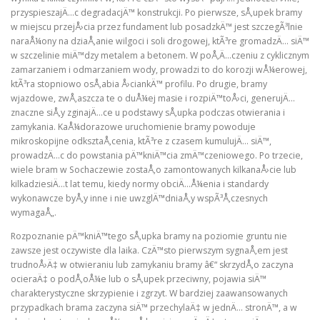
przyspieszajÄ…c degradacjÄ™ konstrukcji. Po pierwsze, sÅ‚upek bramy
w miejscu przejÅ›cia przez fundament lub posadzkÄ™ jest szczegÃ³lnie
naraÅ¼ony na dziaÅ‚anie wilgoci i soli drogowej, ktÃ³re gromadzÄ… siÄ™
w szczelinie miÄ™dzy metalem a betonem. W poÅ‚Ä…czeniu z cyklicznym
zamarzaniem i odmarzaniem wody, prowadzi to do korozji wÅ¼erowej,
ktÃ³ra stopniowo osÅ‚abia Å›ciankÄ™ profilu. Po drugie, bramy
wjazdowe, zwÅ‚aszcza te o duÅ¼ej masie i rozpiÄ™toÅ›ci, generujÄ…
znaczne siÅ‚y zginajÄ…ce u podstawy sÅ‚upka podczas otwierania i
zamykania. KaÅ¼dorazowe uruchomienie bramy powoduje
mikroskopijne odksztaÅ‚cenia, ktÃ³re z czasem kumulujÄ… siÄ™,
prowadzÄ…c do powstania pÄ™kniÄ™cia zmÄ™czeniowego. Po trzecie,
wiele bram w Sochaczewie zostaÅ‚o zamontowanych kilkanaÅ›cie lub
kilkadziesiÄ…t lat temu, kiedy normy obciÄ…Å¼enia i standardy
wykonawcze byÅ‚y inne i nie uwzglÄ™dniaÅ‚y wspÃ³Å‚czesnych
wymagaÅ„.
Rozpoznanie pÄ™kniÄ™tego sÅ‚upka bramy na poziomie gruntu nie
zawsze jest oczywiste dla laika. CzÄ™sto pierwszym sygnaÅ‚em jest
trudnoÅ›Ä‡ w otwieraniu lub zamykaniu bramy â€“ skrzydÅ‚o zaczyna
ocieraÄ‡ o podÅ‚oÅ¼e lub o sÅ‚upek przeciwny, pojawia siÄ™
charakterystyczne skrzypienie i zgrzyt. W bardziej zaawansowanych
przypadkach brama zaczyna siÄ™ przechylaÄ‡ w jednÄ… stronÄ™, a w