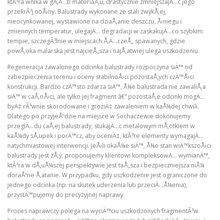
ktÃ³ra wnika w gÅ‚Ä…b materiaÅ‚u, drastycznie zmniejszajÄ…c jego
przekrÃ³j noÅ›ny. Balustrady wykonane ze stali zwykÅ‚ej,
nieocynkowanej, wystawione na dziaÅ‚anie deszczu, Å›niegu i
zmiennych temperatur, ulegajÄ… degradacji w zaskakujÄ…co szybkim
tempie, szczegÃ³lnie w miejscach Å‚Ä…czeÅ„ spawanych, gdzie
powÅ‚oka malarska jest najcieÅ„sza i najÅ‚atwiej ulega uszkodzeniu.
Regeneracja zawalonego odcinka balustrady rozpoczyna siÄ™ od
zabezpieczenia terenu i oceny stabilnoÅ›ci pozostaÅ‚ych czÄ™Å›ci
konstrukcji. Bardzo czÄ™sto zdarza siÄ™, Å¼e balustrada nie zawaliÅ‚a
siÄ™ w caÅ‚oÅ›ci, ale tylko jej fragment â€“ pozostaÅ‚e odcinki mogÄ…
byÄ‡ rÃ³wnie skorodowane i groziÄ‡ zawaleniem w kaÅ¼dej chwili.
Dlatego po przyjeÅºdzie na miejsce w Sochaczewie dokonujemy
przeglÄ…du caÅ‚ej balustrady, stukajÄ…c metalowym mÅ‚otkiem w
kaÅ¼dy sÅ‚upek i porÄ™cz, aby oceniÄ‡, ktÃ³re elementy wymagajÄ…
natychmiastowej interwencji. JeÅ›li okaÅ¼e siÄ™, Å¼e stan wiÄ™kszoÅ›ci
balustrady jest zÅ‚y, proponujemy klientowi kompleksowÄ… wymianÄ™,
ktÃ³ra w dÅ‚uÅ¼szej perspektywie jest taÅ„sza i bezpieczniejsza niÅ¼
doraÅºne Å‚atanie. W przypadku, gdy uszkodzenie jest ograniczone do
jednego odcinka (np. na skutek uderzenia lub przeciÄ…Å¼enia),
przystÄ™pujemy do precyzyjnej naprawy.
Proces naprawczy polega na wyciÄ™ciu uszkodzonych fragmentÃ³w