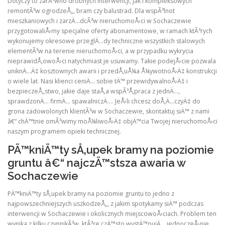
Dotyczy to zarÃ³wno drobnych interwencji, jak i kompleksowych
remontÃ³w ogrodzeÅ„, bram czy balustrad. Dla wspÃ³lnot
mieszkaniowych i zarzÄ…dcÃ³w nieruchomoÅ›ci w Sochaczewie
przygotowaliÅ›my specjalne oferty abonamentowe, w ramach ktÃ³rych
wykonujemy okresowe przeglÄ…dy techniczne wszystkich stalowych
elementÃ³w na terenie nieruchomoÅ›ci, a w przypadku wykrycia
nieprawidÅ‚owoÅ›ci natychmiast je usuwamy. Takie podejÅ›cie pozwala
uniknÄ…Ä‡ kosztownych awarii i przedÅ‚uÅ¼a Å¼ywotnoÅ›Ä‡ konstrukcji
o wiele lat. Nasi klienci ceniÄ… sobie tÄ™ przewidywalnoÅ›Ä‡ i
bezpieczeÅ„stwo, jakie daje staÅ‚a wspÃ³Å‚praca z jednÄ…,
sprawdzonÄ… firmÄ… spawalniczÄ…. JeÅ›li chcesz doÅ‚Ä…czyÄ‡ do
grona zadowolonych klientÃ³w w Sochaczewie, skontaktuj siÄ™ z nami
â€“ chÄ™tnie omÃ³wimy moÅ¼liwoÅ›Ä‡ objÄ™cia Twojej nieruchomoÅ›ci
naszym programem opieki technicznej.
PÄ™kniÄ™ty sÅ‚upek bramy na poziomie
gruntu â€“ najczÄ™stsza awaria w
Sochaczewie
PÄ™kniÄ™ty sÅ‚upek bramy na poziomie gruntu to jedno z
najpowszechniejszych uszkodzeÅ„, z jakim spotykamy siÄ™ podczas
interwencji w Sochaczewie i okolicznych miejscowoÅ›ciach. Problem ten
wynika z kilku czynnikÃ³w, ktÃ³re czÄ™sto wystÄ™pujÄ… jednoczeÅ›nie,