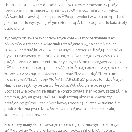
chemikalia stosowane do odladzania w okresie zimowym. W poÅ‚Ä…
czeniu z brakiem konserwacji (kotwy czÄ™sto sÄ… pokryte ziemiÄ…,
liÅ›Ä‡mi lub trawÄ…), korozja postÄ™puje szybko i w wielu przypadkach
jest trudna do wykrycia goÅ‚ym okiem, dopÃ³ki nie dojdzie do katastrofy
budowlanej.
Typowym objawem skorodowanych kotew jest przechylanie siÄ™
sÅ‚upkÃ³w ogrodzenia w kierunku dziaÅ‚ania siÅ‚, najczÄ™Å›ciej na
zewnÄ…trz dziaÅ‚ki. W zaawansowanych przypadkach sÅ‚upek moÅ¼e
byÄ‡ utrzymywany tylko przez grunt, bez Å¼adnego rzeczywistego
poÅ‚Ä…czenia z fundamentem. Innym sygnaÅ‚em ostrzegawczym jest
pÄ™kanie tynku lub odspajanie siÄ™ cokoÅ‚u ogrodzeniowego w okolicy
kotew, co wskazuje na rdzewienie i zwiÄ™kszanie objÄ™toÅ›ci metalu
(rdza ma wiÄ™kszÄ… objÄ™toÅ›Ä‡ niÅ¼ stal) â€“ proces ten dziaÅ‚a jak
klin, rozsadzajÄ…cy beton od Å›rodka. WÅ‚aÅ›ciciele posesji w
Sochaczewie powinni regularnie kontrolowaÄ‡ stan kotew, szczegÃ³lnie
po zimie, gdy wilgoÄ‡ i sÃ³l sÄ… najbardziej aktywne. Wystarczy
odsÅ‚oniÄ‡ gÃ³rnÄ… czÄ™Å›Ä‡ kotwy i oceniÄ‡ jej stan wizualnie â€“
jeÅ›li widoczna jest rdza wÅ¼erowa lub Å‚uszczenie siÄ™ metalu,
konieczna jest interwencja.
Proces wymiany skorodowanych kotew ogrodzeniowych rozpoczyna
siÄ™ od odciÄ™cia starej kotwy za pomocÄ… szlifierki kÄ…towej z