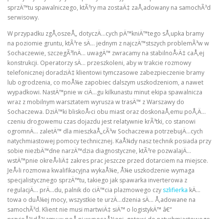
sprzÄ™tu spawalniczego, ktÃ³ry ma zostaÄ‡ zaÅ‚adowany na samochÃ³d
serwisowy.
W przypadku zgÅ‚oszeÅ„ dotyczÄ…cych pÄ™kniÄ™tego sÅ‚upka bramy
na poziomie gruntu, ktÃ³re sÄ… jednym z najczÄ™stszych problemÃ³w w
Sochaczewie, szczegÃ³lnÄ… uwagÄ™ zwracamy na stabilnoÅ›Ä‡ caÅ‚ej
konstrukcji. Operatorzy sÄ… przeszkoleni, aby w trakcie rozmowy
telefonicznej doradziÄ‡ klientowi tymczasowe zabezpieczenie bramy
lub ogrodzenia, co moÅ¼e zapobiec dalszym uszkodzeniom, a nawet
wypadkowi. NastÄ™pnie w ciÄ…gu kilkunastu minut ekipa spawalnicza
wraz z mobilnym warsztatem wyrusza w trasÄ™ z Warszawy do
Sochaczewa. DziÄ™ki bliskoÅ›ci obu miast oraz doskonaÅ‚emu poÅ‚Ä…
czeniu drogowemu czas dojazdu jest relatywnie krÃ³tki, co stanowi
ogromnÄ… zaletÄ™ dla mieszkaÅ„cÃ³w Sochaczewa potrzebujÄ…cych
natychmiastowej pomocy technicznej. KaÅ¼dy nasz technik posiada przy
sobie niezbÄ™dne narzÄ™dzia diagnostyczne, ktÃ³re pozwalajÄ…
wstÄ™pnie okreÅ›liÄ‡ zakres prac jeszcze przed dotarciem na miejsce.
JeÅ›li rozmowa kwalifikacyjna wykaÅ¼e, Å¼e uszkodzenie wymaga
specjalistycznego sprzÄ™tu, takiego jak spawarka inverterowa z
regulacjÄ… prÄ…du, palnik do ciÄ™cia plazmowego czy
szlifierka
kÄ…
towa o duÅ¼ej mocy, wszystkie te urzÄ…dzenia sÄ… Å‚adowane na
samochÃ³d. Klient nie musi martwiÄ‡ siÄ™ o logistykÄ™ â€“