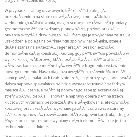
ulegÅ‚ zmÄ™czeniu lub korozji.
W przypadku framug drzwiowych, ktÃ³re czÄ™sto ulegajÄ…
odksztaÅ‚ceniom na skutek niewÅ‚aÅ›ciwego montaÅ¼u lub
wieloletniego uÅ¼ytkowania, diagnoza obejmuje rÃ³wnieÅ¼ pomiary
geometryczne â€“ sprawdzamy pionowoÅ›Ä‡, poziom oraz kÄ…t
otwarcia skrzydÅ‚a drzwiowego. JeÅ›li framuga jest wykonana ze stali, a
uszkodzenie polega na pÄ™kniÄ™ciu spoiny w naroÅ¼niku, istnieje
duÅ¼a szansa na skutecznÄ… regeneracjÄ™ bez koniecznoÅ›ci
demontaÅ¼u caÅ‚ej konstrukcji. Gorzej, gdy pÄ™kniÄ™cie powstaÅ‚o w
wyniku korozji wÅ¼erowej, ktÃ³ra osÅ‚abiÅ‚a Å›ciankÄ™ profilu â€“
wÃ³wczas konieczne moÅ¼e byÄ‡ wyciÄ™cie fragmentu i wstawienie
nowego elementu. Nasza diagnoza uwzglÄ™dnia rÃ³wnieÅ¼ ocenÄ™
stanu powÅ‚ok malarskich i zabezpieczeÅ„ antykorozyjnych, poniewaÅ¼
dalsza naprawa spawalnicza bÄ™dzie wymagaÄ‡ usuniÄ™cia farby w
miejscu Å‚Ä…czenia, a pÃ³Åºniej ponownego zabezpieczenia caÅ‚ej
strefy wpÅ‚ywu ciepÅ‚a. Planowanie naprawy opiera siÄ™ na trzech
kluczowych kryteriach: bezpieczeÅ„stwie uÅ¼ytkowania, efektywnoÅ›ci
kosztowej oraz trwaÅ‚oÅ›ci wykonanego zÅ‚Ä…cza. Zawsze staramy
siÄ™ zaproponowaÄ‡ rozwiÄ…zanie, ktÃ³re zapewni konstrukcji drugie
Å¼ycie, bez niepotrzebnej wymiany caÅ‚ych elementÃ³w, o ile jest to
technicznie uzasadnione.
W przypadku zerwanych balustrad balkonowych diagnoza musi byÄ‡