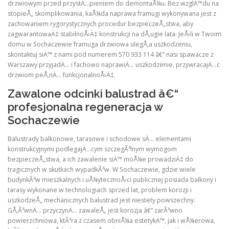
drzwiowym przed przystÄ…pieniem do demontaÅ¼u. Bez wzglÄ™du na
stopieÅ„ skomplikowania, kaÅ¼da naprawa framugi wykonywana jest z
zachowaniem rygorystycznych procedur bezpieczeÅ„stwa, aby
zagwarantowaÄ‡ stabilnoÅ›Ä‡ konstrukcji na dÅ‚ugie lata. JeÅ›li w Twoim
domu w Sochaczewie framuga drzwiowa ulegÅ‚a uszkodzeniu,
skontaktuj siÄ™ z nami pod numerem 570 933 114 â€“ nasi spawacze z
Warszawy przyjadÄ… i fachowo naprawiÄ… uszkodzenie, przywracajÄ…c
drzwiom peÅ‚nÄ… funkcjonalnoÅ›Ä‡.
Zawalone odcinki balustrad â€“
profesjonalna regeneracja w
Sochaczewie
Balustrady balkonowe, tarasowe i schodowe sÄ… elementami
konstrukcyjnymi podlegajÄ…cym szczegÃ³lnym wymogom
bezpieczeÅ„stwa, a ich zawalenie siÄ™ moÅ¼e prowadziÄ‡ do
tragicznych w skutkach wypadkÃ³w. W Sochaczewie, gdzie wiele
budynkÃ³w mieszkalnych i uÅ¼ytecznoÅ›ci publicznej posiada balkony i
tarasy wykonane w technologiach sprzed lat, problem korozji i
uszkodzeÅ„ mechanicznych balustrad jest niestety powszechny.
GÅ‚Ã³wnÄ… przyczynÄ… zawaleÅ„ jest korozja â€“ zarÃ³wno
powierzchniowa, ktÃ³ra z czasem obniÅ¼a estetykÄ™, jak i wÅ¼erowa,