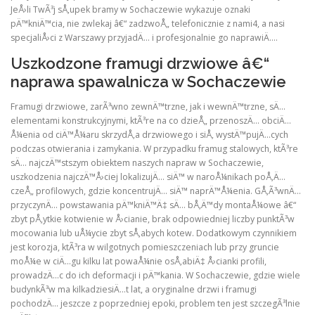
JeÅ›li TwÃ³j sÅ‚upek bramy w Sochaczewie wykazuje oznaki
pÄ™kniÄ™cia, nie zwlekaj â€“ zadzwoÅ„ telefonicznie z nami4, a nasi
specjaliÅ›ci z Warszawy przyjadÄ… i profesjonalnie go naprawiÄ….
Uszkodzone framugi drzwiowe â€“
naprawa spawalnicza w Sochaczewie
Framugi drzwiowe, zarÃ³wno zewnÄ™trzne, jak i wewnÄ™trzne, sÄ…
elementami konstrukcyjnymi, ktÃ³re na co dzieÅ„ przenoszÄ… obciÄ…
Å¼enia od ciÄ™Å¼aru skrzydÅ‚a drzwiowego i siÅ‚ wystÄ™pujÄ…cych
podczas otwierania i zamykania. W przypadku framug stalowych, ktÃ³re
sÄ… najczÄ™stszym obiektem naszych napraw w Sochaczewie,
uszkodzenia najczÄ™Å›ciej lokalizujÄ… siÄ™ w naroÅ¼nikach poÅ‚Ä…
czeÅ„ profilowych, gdzie koncentrujÄ… siÄ™ naprÄ™Å¼enia. GÅ‚Ã³wnÄ…
przyczynÄ… powstawania pÄ™kniÄ™Ä‡ sÄ… bÅ‚Ä™dy montaÅ¼owe â€“
zbyt pÅ‚ytkie kotwienie w Å›cianie, brak odpowiedniej liczby punktÃ³w
mocowania lub uÅ¼ycie zbyt sÅ‚abych kotew. Dodatkowym czynnikiem
jest korozja, ktÃ³ra w wilgotnych pomieszczeniach lub przy gruncie
moÅ¼e w ciÄ…gu kilku lat powaÅ¼nie osÅ‚abiÄ‡ Å›cianki profili,
prowadzÄ…c do ich deformacji i pÄ™kania. W Sochaczewie, gdzie wiele
budynkÃ³w ma kilkadziesiÄ…t lat, a oryginalne drzwi i framugi
pochodzÄ… jeszcze z poprzedniej epoki, problem ten jest szczegÃ³lnie