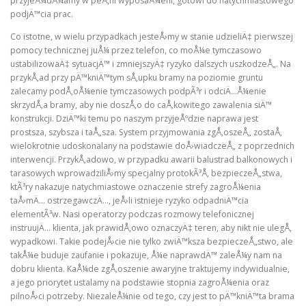
przyjeÅ¼dÅ¼amy w peÅ‚ni wyposaÅ¼eni, gotowi do natychmiastowego
podjÄ™cia prac.
Co istotne, w wielu przypadkach jesteÅ›my w stanie udzieliÄ‡ pierwszej
pomocy technicznej juÅ¼ przez telefon, co moÅ¼e tymczasowo
ustabilizowaÄ‡ sytuacjÄ™ i zmniejszyÄ‡ ryzyko dalszych uszkodzeÅ„. Na
przykÅ‚ad przy pÄ™kniÄ™tym sÅ‚upku bramy na poziomie gruntu
zalecamy podÅ‚oÅ¼enie tymczasowych podpÃ³r i odciÄ…Å¼enie
skrzydÅ‚a bramy, aby nie doszÅ‚o do caÅ‚kowitego zawalenia siÄ™
konstrukcji. DziÄ™ki temu po naszym przyjeÅºdzie naprawa jest
prostsza, szybsza i taÅ„sza. System przyjmowania zgÅ‚oszeÅ„ zostaÅ‚
wielokrotnie udoskonalany na podstawie doÅ›wiadczeÅ„ z poprzednich
interwencji. PrzykÅ‚adowo, w przypadku awarii balustrad balkonowych i
tarasowych wprowadziliÅ›my specjalny protokÃ³Å‚ bezpieczeÅ„stwa,
ktÃ³ry nakazuje natychmiastowe oznaczenie strefy zagroÅ¼enia
taÅ›mÄ… ostrzegawczÄ…, jeÅ›li istnieje ryzyko odpadniÄ™cia
elementÃ³w. Nasi operatorzy podczas rozmowy telefonicznej
instruujÄ… klienta, jak prawidÅ‚owo oznaczyÄ‡ teren, aby nikt nie ulegÅ‚
wypadkowi. Takie podejÅ›cie nie tylko zwiÄ™ksza bezpieczeÅ„stwo, ale
takÅ¼e buduje zaufanie i pokazuje, Å¼e naprawdÄ™ zaleÅ¼y nam na
dobru klienta. KaÅ¼de zgÅ‚oszenie awaryjne traktujemy indywidualnie,
a jego priorytet ustalamy na podstawie stopnia zagroÅ¼enia oraz
pilnoÅ›ci potrzeby. NiezaleÅ¼nie od tego, czy jest to pÄ™kniÄ™ta brama