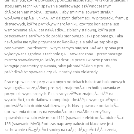
termicznych, ktÃ³re powstaÅ‚y podczas eksploatacji. W takich sytuacjach
stosujemy technikÄ™ spawania punktowego z rÃ³wnoczesnym
chÅ‚odzeniem mokrÄ… szmatÄ…, aby zminimalizowaÄ‡ strefÄ™
wpÅ‚ywu ciepÅ‚a i uniknÄ…Ä‡ dalszych deformacji. W przypadku framug
drzwiowych, ktÃ³re pÄ™kÅ‚y w naroÅ¼niku, czÄ™sto konieczne jest
wzmocnienie zÅ‚Ä…cza nakÅ‚adkÄ… z blachy stalowej, ktÃ³ra jest
przyspawana zarÃ³wno do profilu pionowego, jak i poziomego. Taka
nakÅ‚adka nie tylko przywraca noÅ›noÅ›Ä‡, ale takÅ¼e zapobiega
ponownemu pÄ™kniÄ™ciu w tym samym miejscu. KaÅ¼da spoina jest
wykonywana zgodnie z technologiÄ… zatwierdzonÄ… przez naszego
mistrza spawalniczego, ktÃ³ry nadzoruje prace i w razie potrzeby
koryguje parametry spawania, takie jak natÄ™Å¼enie prÄ…du,
prÄ™dkoÅ›Ä‡ spawania czy kÄ…t nachylenia elektrody.
Prace spawalnicze przy zawalonych odcinkach balustrad balkonowych
wymagajÄ… szczegÃ³lnej precyzji i znajomoÅ›ci technik spawania w
pozycjach wymuszonych. Balustrady czÄ™sto znajdujÄ… siÄ™ na
wysokoÅ›ci, co dodatkowo komplikuje dostÄ™p i wymaga uÅ¼ycia
podestÃ³w lub drabin stabilizowanych. Nasi spawacze posiadajÄ…
uprawnienia do pracy na wysokoÅ›ci oraz waÅ¼ne certyfikaty
spawalnicze w zakresie metod 111 (spawanie elektrodÄ… otulonÄ…) i
135 (spawanie MAG). Podczas naprawy balustrad kluczowe jest
zachowanie ciÄ…gÅ‚oÅ›ci spoiny na caÅ‚ej dÅ‚ugoÅ›ci Å‚Ä…czenia,