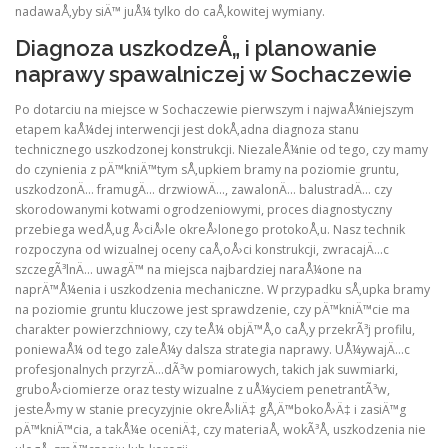
nadawaÅ‚yby siÄ™ juÅ¼ tylko do caÅ‚kowitej wymiany.
Diagnoza uszkodzeÅ„ i planowanie
naprawy spawalniczej w Sochaczewie
Po dotarciu na miejsce w Sochaczewie pierwszym i najwaÅ¼niejszym
etapem kaÅ¼dej interwencji jest dokÅ‚adna diagnoza stanu
technicznego uszkodzonej konstrukcji. NiezaleÅ¼nie od tego, czy mamy
do czynienia z pÄ™kniÄ™tym sÅ‚upkiem bramy na poziomie gruntu,
uszkodzonÄ… framugÄ… drzwiowÄ…, zawalonÄ… balustradÄ… czy
skorodowanymi kotwami ogrodzeniowymi, proces diagnostyczny
przebiega wedÅ‚ug Å›ciÅ›le okreÅ›lonego protokoÅ‚u. Nasz technik
rozpoczyna od wizualnej oceny caÅ‚oÅ›ci konstrukcji, zwracajÄ…c
szczegÃ³lnÄ… uwagÄ™ na miejsca najbardziej naraÅ¼one na
naprÄ™Å¼enia i uszkodzenia mechaniczne. W przypadku sÅ‚upka bramy
na poziomie gruntu kluczowe jest sprawdzenie, czy pÄ™kniÄ™cie ma
charakter powierzchniowy, czy teÅ¼ objÄ™Å‚o caÅ‚y przekrÃ³j profilu,
poniewaÅ¼ od tego zaleÅ¼y dalsza strategia naprawy. UÅ¼ywajÄ…c
profesjonalnych przyrzÄ…dÃ³w pomiarowych, takich jak suwmiarki,
gruboÅ›ciomierze oraz testy wizualne z uÅ¼yciem penetrantÃ³w,
jesteÅ›my w stanie precyzyjnie okreÅ›liÄ‡ gÅ‚Ä™bokoÅ›Ä‡ i zasiÄ™g
pÄ™kniÄ™cia, a takÅ¼e oceniÄ‡, czy materiaÅ‚ wokÃ³Å‚ uszkodzenia nie