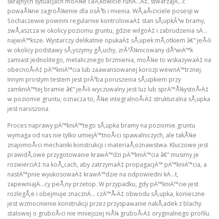
skrajnych sytuacjach moÅ¼e caÅ‚kowicie runÄ…Ä‡, stwarzajÄ…c
powaÅ¼ne zagroÅ¼enie dla osÃ³b i mienia. WÅ‚aÅ›ciciele posesji w
Sochaczewie powinni regularnie kontrolowaÄ‡ stan sÅ‚upkÃ³w bramy,
zwÅ‚aszcza w okolicy poziomu gruntu, gdzie wilgoÄ‡ i zabrudzenia sÄ…
najwiÄ™ksze. Wystarczy delikatnie opukaÄ‡ sÅ‚upek mÅ‚otkiem â€“ jeÅ›li
w okolicy podstawy sÅ‚yszymy gÅ‚uchy, zrÃ³Å¼nicowany dÅºwiÄ™k
zamiast jednolitego, metalicznego brzmienia, moÅ¼e to wskazywaÄ‡ na
obecnoÅ›Ä‡ pÄ™kniÄ™cia lub zaawansowanej korozji wewnÄ™trznej.
Innym prostym testem jest prÃ³ba poruszenia sÅ‚upkiem przy
zamkniÄ™tej bramie â€“ jeÅ›li wyczuwalny jest luz lub sprÄ™Å¼ystoÅ›Ä‡
w poziomie gruntu, oznacza to, Å¼e integralnoÅ›Ä‡ strukturalna sÅ‚upka
jest naruszona.
Proces naprawy pÄ™kniÄ™tego sÅ‚upka bramy na poziomie gruntu
wymaga od nas nie tylko umiejÄ™tnoÅ›ci spawalniczych, ale takÅ¼e
znajomoÅ›ci mechaniki konstrukcji i materiaÅ‚oznawstwa. Kluczowe jest
prawidÅ‚owe przygotowanie krawÄ™dzi pÄ™kniÄ™cia â€“ musimy je
rozwierciÄ‡ na koÅ„cach, aby zatrzymaÄ‡ propagacjÄ™ pÄ™kniÄ™cia, a
nastÄ™pnie wyukosowaÄ‡ krawÄ™dzie na odpowiedni kÄ…t,
zapewniajÄ…cy peÅ‚ny przetop. W przypadku, gdy pÄ™kniÄ™cie jest
rozlegÅ‚e i obejmuje znacznÄ… czÄ™Å›Ä‡ obwodu sÅ‚upka, konieczne
jest wzmocnienie konstrukcji przez przyspawanie nakÅ‚adek z blachy
stalowej o gruboÅ›ci nie mniejszej niÅ¼ gruboÅ›Ä‡ oryginalnego profilu.