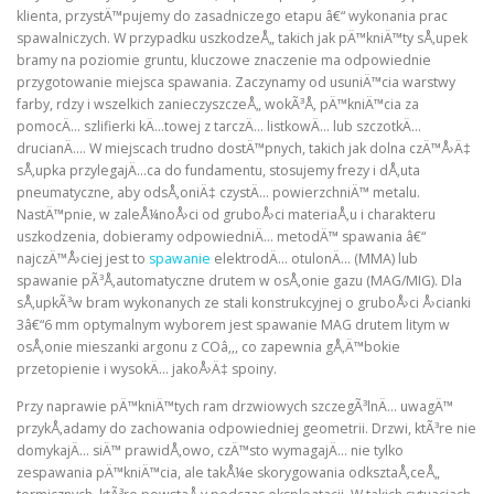
klienta, przystÄ™pujemy do zasadniczego etapu â€“ wykonania prac
spawalniczych. W przypadku uszkodzeÅ„ takich jak pÄ™kniÄ™ty sÅ‚upek
bramy na poziomie gruntu, kluczowe znaczenie ma odpowiednie
przygotowanie miejsca spawania. Zaczynamy od usuniÄ™cia warstwy
farby, rdzy i wszelkich zanieczyszczeÅ„ wokÃ³Å‚ pÄ™kniÄ™cia za
pomocÄ… szlifierki kÄ…towej z tarczÄ… listkowÄ… lub szczotkÄ…
drucianÄ…. W miejscach trudno dostÄ™pnych, takich jak dolna czÄ™Å›Ä‡
sÅ‚upka przylegajÄ…ca do fundamentu, stosujemy frezy i dÅ‚uta
pneumatyczne, aby odsÅ‚oniÄ‡ czystÄ… powierzchniÄ™ metalu.
NastÄ™pnie, w zaleÅ¼noÅ›ci od gruboÅ›ci materiaÅ‚u i charakteru
uszkodzenia, dobieramy odpowiedniÄ… metodÄ™ spawania â€“
najczÄ™Å›ciej jest to
spawanie
elektrodÄ… otulonÄ… (MMA) lub
spawanie pÃ³Å‚automatyczne drutem w osÅ‚onie gazu (MAG/MIG). Dla
sÅ‚upkÃ³w bram wykonanych ze stali konstrukcyjnej o gruboÅ›ci Å›cianki
3â€“6 mm optymalnym wyborem jest spawanie MAG drutem litym w
osÅ‚onie mieszanki argonu z COâ‚‚, co zapewnia gÅ‚Ä™bokie
przetopienie i wysokÄ… jakoÅ›Ä‡ spoiny.
Przy naprawie pÄ™kniÄ™tych ram drzwiowych szczegÃ³lnÄ… uwagÄ™
przykÅ‚adamy do zachowania odpowiedniej geometrii. Drzwi, ktÃ³re nie
domykajÄ… siÄ™ prawidÅ‚owo, czÄ™sto wymagajÄ… nie tylko
zespawania pÄ™kniÄ™cia, ale takÅ¼e skorygowania odksztaÅ‚ceÅ„