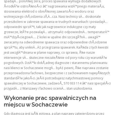
spadajÄ… poniÅ¼ej zera, proces spawania wymaga dodatkowych
Å›rodkÃ³w ostroÅ¼noÅ›ci â€“ nagrzewania wstÄ™pnego materiaÅ‚u,
stosowania elektrod o obniÅ¼onej zawartoÅ›ci wodoru oraz
wolniejszego chÅ‚odzenia zÅ‚Ä…cza. Nasi technicy sÄ… doskonale
przeszkoleni w zakresie spawania w trudnych warunkach i posiadajÄ…
odpowiedni sprzÄ™t, taki jak nagrzewnice indukcyjne czy maty
grzewcze, ktÃ³re pozwalajÄ… utrzymaÄ‡ odpowiedniÄ… temperaturÄ™
miÄ™dzyÅ›ciegowÄ…. Z kolei w upalne dni szczegÃ³lnÄ… uwagÄ™
zwracamy na odwodnienie spawacza oraz odpowiednie chÅ‚odzenie
sprzÄ™tu, aby uniknÄ…Ä‡ przegrzania spawarek. KaÅ¼da z tych kwestii
jest uwzglÄ™dniana w planie naprawy, co sprawia, Å¼e nasze
interwencje sÄ… skuteczne niezaleÅ¼nie od pory roku czy warunkÃ³w
pogodowych. DziÄ™ki dokÅ‚adnej diagnozie i starannemu planowaniu
nasi klienci w Sochaczewie mogÄ… byÄ‡ pewni, Å¼e naprawa zostanie
przeprowadzona fachowo, bezpiecznie i z zachowaniem najwyÅ¼szych
standardÃ³w jakoÅ›ci. JeÅ›li potrzebujesz natychmiastowej pomocy
spawalniczej w Sochaczewie, zadzwoÅ„ 570 933 114 â€“ nasi specjaliÅ›ci
przyjadÄ… z Warszawy i fachowo oceniÄ… stan uszkodzenia.
Wykonanie prac spawalniczych na
miejscu w Sochaczewie
Gdy diagnoza jest juÅ¼ gotowa, a plan naprawy zatwierdzony przez