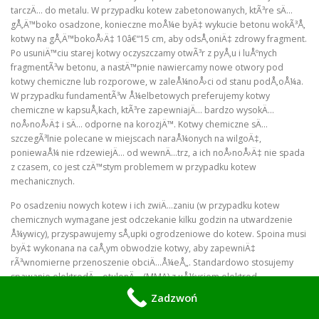
tarczÄ… do metalu. W przypadku kotew zabetonowanych, ktÃ³re sÄ…
gÅ‚Ä™boko osadzone, konieczne moÅ¼e byÄ‡ wykucie betonu wokÃ³Å‚
kotwy na gÅ‚Ä™bokoÅ›Ä‡ 10â€“15 cm, aby odsÅ‚oniÄ‡ zdrowy fragment.
Po usuniÄ™ciu starej kotwy oczyszczamy otwÃ³r z pyÅ‚u i luÅºnych
fragmentÃ³w betonu, a nastÄ™pnie nawiercamy nowe otwory pod
kotwy chemiczne lub rozporowe, w zaleÅ¼noÅ›ci od stanu podÅ‚oÅ¼a.
W przypadku fundamentÃ³w Å¼elbetowych preferujemy kotwy
chemiczne w kapsuÅ‚kach, ktÃ³re zapewniajÄ… bardzo wysokÄ…
noÅ›noÅ›Ä‡ i sÄ… odporne na korozjÄ™. Kotwy chemiczne sÄ…
szczegÃ³lnie polecane w miejscach naraÅ¼onych na wilgoÄ‡,
poniewaÅ¼ nie rdzewiejÄ… od wewnÄ…trz, a ich noÅ›noÅ›Ä‡ nie spada
z czasem, co jest czÄ™stym problemem w przypadku kotew
mechanicznych.
Po osadzeniu nowych kotew i ich zwiÄ…zaniu (w przypadku kotew
chemicznych wymagane jest odczekanie kilku godzin na utwardzenie
Å¼ywicy), przyspawujemy sÅ‚upki ogrodzeniowe do kotew. Spoina musi
byÄ‡ wykonana na caÅ‚ym obwodzie kotwy, aby zapewniÄ‡
rÃ³wnomierne przenoszenie obciÄ…Å¼eÅ„. Standardowo stosujemy
spawanie elektrodÄ… otulonÄ… (MMA) z uÅ¼yciem elektrod
zasadowych, ktÃ³re dajÄ… bardzo wytrzymaÅ‚e i plastyczne zÅ‚Ä…cze. W
Zadzwoń
przypadku ogrodzeÅ„ naraÅ¼onych na silne wiatry (np. w otwartej