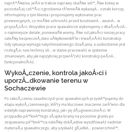
naprÄ™Å¼enia. JeÅ›li w trakcie naprawy okaÅ¼e siÄ™, Å¼e kotwy w
pozostaÅ‚ej czÄ™Å›ci ogrodzenia rÃ³wnieÅ¼ wykazujÄ… oznaki korozji,
informujemy o tym klienta i proponujemy wykonanie prac
prewencyjnych, co moÅ¼e uchroniÄ‡ przed kosztownÄ… awariÄ… w
przyszÅ‚oÅ›ci. Wszystkie prace spawalnicze wykonujemy z dbaÅ‚oÅ›ciÄ…
o najmniejsze detale, poniewaÅ¼ wiemy, Å¼e od jakoÅ›ci naszej pracy
zaleÅ¼y bezpieczeÅ„stwo uÅ¼ytkownikÃ³w i trwaÅ‚oÅ›Ä‡ konstrukcji.
Gdy sytuacja wymaga natychmiastowego dziaÅ‚ania, a uszkodzenie jest
rozlegÅ‚e, nasi technicy sÄ… w stanie pracowaÄ‡ w systemie
zmianowym, aby jak najszybciej przywrÃ³ciÄ‡ konstrukcji peÅ‚nÄ…
funkcjonalnoÅ›Ä‡.
WykoÅ„czenie, kontrola jakoÅ›ci i
uporzÄ…dkowanie terenu w
Sochaczewie
Po zakoÅ„czeniu zasadniczych prac spawalniczych przystÄ™pujemy do
etapu wykoÅ„czeniowego, ktÃ³ry ma kluczowe znaczenie zarÃ³wno dla
estetyki naprawionej konstrukcji, jak i jej dÅ‚ugowiecznoÅ›ci. W
przypadku pÄ™kniÄ™tego sÅ‚upka bramy na poziomie gruntu po
zespawaniu pÄ™kniÄ™cia naleÅ¼y dokÅ‚adnie wyszlifowaÄ‡ nadmiar
materiaÅ‚u spawalniczego, aby uzyskaÄ‡ gÅ‚adkÄ… powierzchniÄ™,