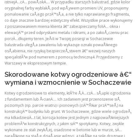
istniejÄ…cÄ… powÅ‚okÄ…. W przypadku starszych balustrad, gdzie kolor
oryginalnej farby wyblakÅ‚ pod wpÅ‚ywem promieni UV, proponujemy
pomalowanie caÅ‚ego przÄ™sÅ‚a, a nie tylko naprawianego fragmentu,
co daje znacznie bardziej estetyczny efekt. Wszystkie prace wykonujemy
z poszanowaniem mienia klienta â€“ zabezpieczamy foliÄ… okna i
elewacjÄ™ przed odpryskami metalu i iskrami, a po zakoÅ„czeniu prac
porzÄ…dkujemy teren. JeÅ›li w Twojej posesji w Sochaczewie
balustrada ulegÅ‚a zawaleniu lub wykazuje oznaki powaÅ¼nego
osÅ‚abienia, nie ryzykuj bezpieczeÅ„stwem â€“ wezwij naszych
specjalistÃ³w pod numerem z pomocą techniczną4. Przyjedziemy z
Warszawy w ekspresowym tempie.
Skorodowane kotwy ogrodzeniowe â€“
wymiana i wzmocnienie w Sochaczewie
Kotwy ogrodzeniowe to elementy, ktÃ³re Å‚Ä…czÄ… sÅ‚upki ogrodzenia
z fundamentem lub Å›cianÄ…. Ich zadaniem jest przenoszenie siÅ‚
poziomych (np. parcie wiatru) i pionowych (ciÄ™Å¼ar przÄ™seÅ‚) na
konstrukcjÄ™ budynku lub grunt. W Sochaczewie, gdzie wiele ogrodzeÅ„
ma kilkadziesiÄ…t lat, korozja kotew jest jednym z najpowaÅ¼niejszych
problemÃ³w konstrukcyjnych, z jakim siÄ™ spotykamy. Kotwy, zwykle
wykonane ze stali zwykÅ‚ej, osadzone w betonie lub w murze, sÄ…
naraÅ¼one na staÅ‚e dziaÅ‚anie wilgoci, a takÅ¼e na sole drogowe i