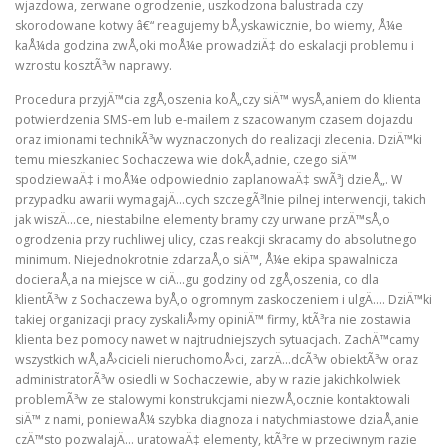
wjazdowa, zerwane ogrodzenie, uszkodzona balustrada czy
skorodowane kotwy â€“ reagujemy bÅ‚yskawicznie, bo wiemy, Å¼e
kaÅ¼da godzina zwÅ‚oki moÅ¼e prowadziÄ‡ do eskalacji problemu i
wzrostu kosztÃ³w naprawy.
Procedura przyjÄ™cia zgÅ‚oszenia koÅ„czy siÄ™ wysÅ‚aniem do klienta
potwierdzenia SMS-em lub e-mailem z szacowanym czasem dojazdu
oraz imionami technikÃ³w wyznaczonych do realizacji zlecenia. DziÄ™ki
temu mieszkaniec Sochaczewa wie dokÅ‚adnie, czego siÄ™
spodziewaÄ‡ i moÅ¼e odpowiednio zaplanowaÄ‡ swÃ³j dzieÅ„. W
przypadku awarii wymagajÄ…cych szczegÃ³lnie pilnej interwencji, takich
jak wiszÄ…ce, niestabilne elementy bramy czy urwane przÄ™sÅ‚o
ogrodzenia przy ruchliwej ulicy, czas reakcji skracamy do absolutnego
minimum. Niejednokrotnie zdarzaÅ‚o siÄ™, Å¼e ekipa spawalnicza
docieraÅ‚a na miejsce w ciÄ…gu godziny od zgÅ‚oszenia, co dla
klientÃ³w z Sochaczewa byÅ‚o ogromnym zaskoczeniem i ulgÄ…. DziÄ™ki
takiej organizacji pracy zyskaliÅ›my opiniÄ™ firmy, ktÃ³ra nie zostawia
klienta bez pomocy nawet w najtrudniejszych sytuacjach. ZachÄ™camy
wszystkich wÅ‚aÅ›cicieli nieruchomoÅ›ci, zarzÄ…dcÃ³w obiektÃ³w oraz
administratorÃ³w osiedli w Sochaczewie, aby w razie jakichkolwiek
problemÃ³w ze stalowymi konstrukcjami niezwÅ‚ocznie kontaktowali
siÄ™ z nami, poniewaÅ¼ szybka diagnoza i natychmiastowe dziaÅ‚anie
czÄ™sto pozwalajÄ… uratowaÄ‡ elementy, ktÃ³re w przeciwnym razie