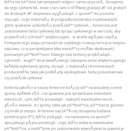
ktÃ³ra nie bÄ™dzie zatrzymywaÄ‡ wilgoci i zanieczyszczeÅ„. Stosujemy
do tego szlifierki kÄ…towe z tarczami o rÃ³Å¼nej gradacji â€“ od grubych
do drobnych â€“ stopniowo wygÅ‚adzajÄ…c spoinÄ™ do poziomu
otaczajÄ…cego materiaÅ‚u. W przypadku konstrukcji ocynkowanych,
gdzie spawanie uszkodziÅ‚o powÅ‚okÄ™ cynkowÄ…, konieczne jest
zastosowanie farby cynkowej lub sprayu cynkowego w aerozolu, aby
przywrÃ³ciÄ‡ ochronÄ™ antykorozyjnÄ… w strefie wpÅ‚ywu ciepÅ‚a.
Pomijanie tego etapu prowadzi do szybkiego rozwoju korozji w miejscu
naprawy, co w perspektywie kilku miesiÄ™cy moÅ¼e skutkowaÄ‡
ponownym pÄ™kniÄ™ciem. Dlatego nasi technicy przykÅ‚adajÄ…
ogromnÄ… wagÄ™ do prawidÅ‚owego zabezpieczenia antykorozyjnego
kaÅ¼dej wykonanej spoiny, stosujÄ…c materiaÅ‚y renomowanych
producentÃ³w, takie jak podkÅ‚ady epoksydowe, farby poliuretanowe
czy powÅ‚oki cynkowe.
Kontrola jakoÅ›ci w naszej firmie nie koÅ„czy siÄ™ na wizualnej ocenie
spoiny. KaÅ¼de zÅ‚Ä…cze spawane jest sprawdzane metodami
nieniszczÄ…cymi, ktÃ³re pozwalajÄ… wykryÄ‡ ewentualne nieciÄ…
gÅ‚oÅ›ci wewnÄ…trz spoiny, takie jak pÄ™kniÄ™cia, pÄ™cherze gazowe
czy braki przetopu. W terenie najczÄ™Å›ciej stosujemy badania
penetracyjne (PT), ktÃ³re polegajÄ… na naniesieniu na spoinÄ™
specjalnego pÅ‚ynu penetrujÄ…cego, ktÃ³ry wnika w ewentualne
pÄ™kniÄ™cia, a nastÄ™pnie po zastosowaniu wywoÅ‚ywacza ujawnia je