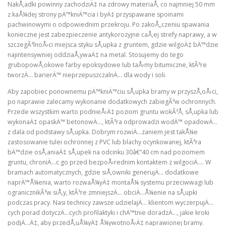
NakÅ‚adki powinny zachodziÄ‡ na zdrowy materiaÅ‚ co najmniej 50 mm
z kaÅ¼dej strony pÄ™kniÄ™cia i byÄ‡ przyspawane spoinami
pachwinowymi o odpowiednim przekroju. Po zakoÅ„czeniu spawania
konieczne jest zabezpieczenie antykorozyjne caÅ‚ej strefy naprawy, a w
szczegÃ³lnoÅ›ci miejsca styku sÅ‚upka z gruntem, gdzie wilgoÄ‡ bÄ™dzie
najintensywniej oddziaÅ‚ywaÄ‡ na metal. Stosujemy do tego
grubopowÅ‚okowe farby epoksydowe lub taÅ›my bitumiczne, ktÃ³re
tworzÄ… barierÄ™ nieprzepuszczalnÄ… dla wody i soli.
Aby zapobiec ponownemu pÄ™kniÄ™ciu sÅ‚upka bramy w przyszÅ‚oÅ›ci,
po naprawie zalecamy wykonanie dodatkowych zabiegÃ³w ochronnych.
Przede wszystkim warto podnieÅ›Ä‡ poziom gruntu wokÃ³Å‚ sÅ‚upka lub
wykonaÄ‡ opaskÄ™ betonowÄ…, ktÃ³ra odprowadzi wodÄ™ opadowÄ…
z dala od podstawy sÅ‚upka. Dobrym rozwiÄ…zaniem jest takÅ¼e
zastosowanie tulei ochronnej z PVC lub blachy ocynkowanej, ktÃ³ra
bÄ™dzie osÅ‚aniaÄ‡ sÅ‚upek na odcinku 30â€“40 cm nad poziomem
gruntu, chroniÄ…c go przed bezpoÅ›rednim kontaktem z wilgociÄ…. W
bramach automatycznych, gdzie siÅ‚owniki generujÄ… dodatkowe
naprÄ™Å¼enia, warto rozwaÅ¼yÄ‡ montaÅ¼ systemu przeciwwagi lub
ogranicznikÃ³w siÅ‚y, ktÃ³re zmniejszÄ… obciÄ…Å¼enie na sÅ‚upki
podczas pracy. Nasi technicy zawsze udzielajÄ… klientom wyczerpujÄ…
cych porad dotyczÄ…cych profilaktyki i chÄ™tnie doradzÄ…, jakie kroki
podjÄ…Ä‡, aby przedÅ‚uÅ¼yÄ‡ Å¼ywotnoÅ›Ä‡ naprawionej bramy.