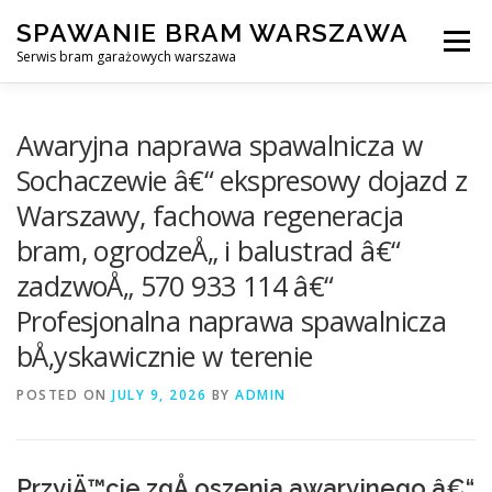
Skip
SPAWANIE BRAM WARSZAWA
to
Menu
content
Serwis bram garażowych warszawa
SPAWANIE BRAM GARAŻOWYCH I OGRODZEŃ WARSZAWA
Awaryjna naprawa spawalnicza w
Sochaczewie â€“ ekspresowy dojazd z
Warszawy, fachowa regeneracja
AWARYJNE OTWIERANIE BRAM
BLOG
KONTAKT
bram, ogrodzeÅ„ i balustrad â€“
zadzwoÅ„ 570 933 114 â€“
Profesjonalna naprawa spawalnicza
bÅ‚yskawicznie w terenie
POSTED ON
JULY 9, 2026
BY
ADMIN
PrzyjÄ™cie zgÅ‚oszenia awaryjnego â€“