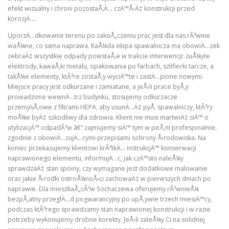
efekt wizualny i chroni pozostaÅ‚Ä… czÄ™Å›Ä‡ konstrukcji przed
korozjÄ….
UporzÄ…dkowanie terenu po zakoÅ„czeniu prac jest dla nas rÃ³wnie
waÅ¼ne, co sama naprawa. KaÅ¼da ekipa spawalnicza ma obowiÄ…zek
zebraÄ‡ wszystkie odpady powstaÅ‚e w trakcie interwencji: zuÅ¼yte
elektrody, kawaÅ‚ki metalu, opakowania po farbach, szlifierki tarcze, a
takÅ¼e elementy, ktÃ³re zostaÅ‚y wyciÄ™te i zastÄ…pione nowymi.
Miejsce pracy jest odkurzane i zamiatane, a jeÅ›li prace byÅ‚y
prowadzone wewnÄ…trz budynku, stosujemy odkurzacze
przemysÅ‚owe z filtrami HEPA, aby usunÄ…Ä‡ pyÅ‚ spawalniczy, ktÃ³ry
moÅ¼e byÄ‡ szkodliwy dla zdrowia. Klient nie musi martwiÄ‡ siÄ™ o
utylizacjÄ™ odpadÃ³w â€“ zajmujemy siÄ™ tym w peÅ‚ni profesjonalnie,
zgodnie z obowiÄ…zujÄ…cymi przepisami ochrony Å›rodowiska. Na
koniec przekazujemy klientowi krÃ³tkÄ… instrukcjÄ™ konserwacji
naprawionego elementu, informujÄ…c, jak czÄ™sto naleÅ¼y
sprawdzaÄ‡ stan spoiny, czy wymagane jest dodatkowe malowanie
oraz jakie Å›rodki ostroÅ¼noÅ›ci zachowaÄ‡ w pierwszych dniach po
naprawie. Dla mieszkaÅ„cÃ³w Sochaczewa oferujemy rÃ³wnieÅ¼
bezpÅ‚atny przeglÄ…d pogwarancyjny po upÅ‚ywie trzech miesiÄ™cy,
podczas ktÃ³rego sprawdzamy stan naprawionej konstrukcji i w razie
potrzeby wykonujemy drobne korekty. JeÅ›li zaleÅ¼y Ci na solidnej