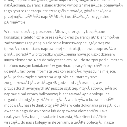
nakÅ‚adkami, gwarancja standardowo wynosi 24 miesiÄ…ce, poniewaÅ¼
tego typu regeneracja jest szczegÃ³lnie trwaÅ‚a, gdyÅ¼ nakÅ‚adki
przejmujÄ… czÄ™Å›Ä‡ naprÄ™Å¼eÅ„ i odciÄ…Å¼ajÄ… oryginalne
pÄ™kniÄ™cie.
W ramach obsÅ‚ugi posprzedaÅ¼owej oferujemy bezpÅ‚atne
konsultacje telefoniczne przez caÅ‚y okres gwarancji â€“ klient moÅ¼e
zadzwoniÄ‡ i zapytaÄ‡ o zalecenia konserwacyjne, zgÅ‚osiÄ‡ wÄ…
tpliwoÅ›ci co do stanu naprawionej konstrukcji, a nawet poprosiÄ‡ o
pilnÄ… poradÄ™ w przypadku wystÄ…pienia nowego uszkodzenia w
innym elemencie. Nasi doradcy techniczni sÄ… dostÄ™pni pod numerem
telefonu naszym kontaktem4 w godzinach pracy firmy i chÄ™tnie
udzielÄ… fachowej informacji bez koniecznoÅ›ci wyjazdu na miejsce.
JeÅ›li jednak zajdzie potrzeba wizji lokalnej, staramy siÄ™
zorganizowaÄ‡ jÄ… w ciÄ…gu 48 godzin od zgÅ‚oszenia, a w
przypadkach awaryjnych â€“ jeszcze szybciej. PrzykÅ‚adowo, jeÅ›li po
naprawie balustrady balkonowej klient zauwaÅ¼y niepokojÄ…ce
drgania lub odgÅ‚osy, ktÃ³re mogÄ… Å›wiadczyÄ‡ o luzowaniu siÄ™
mocowaÅ„, nasz technik przyjeÅ¼dÅ¼a w celu dokonania przeglÄ…du i
ewentualnego dokrÄ™cenia lub dospawania elementÃ³w. Taka
reaktywnoÅ›Ä‡ buduje zaufanie i sprawia, Å¼e klienci chÄ™tnie
wracajÄ… do nas z kolejnymi zleceniami, a takÅ¼e polecajÄ… nasze