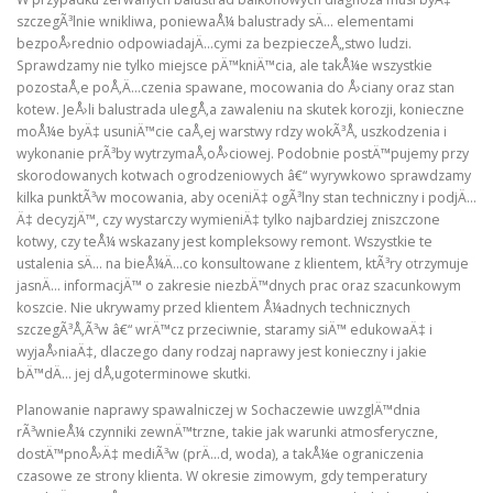
szczegÃ³lnie wnikliwa, poniewaÅ¼ balustrady sÄ… elementami
bezpoÅ›rednio odpowiadajÄ…cymi za bezpieczeÅ„stwo ludzi.
Sprawdzamy nie tylko miejsce pÄ™kniÄ™cia, ale takÅ¼e wszystkie
pozostaÅ‚e poÅ‚Ä…czenia spawane, mocowania do Å›ciany oraz stan
kotew. JeÅ›li balustrada ulegÅ‚a zawaleniu na skutek korozji, konieczne
moÅ¼e byÄ‡ usuniÄ™cie caÅ‚ej warstwy rdzy wokÃ³Å‚ uszkodzenia i
wykonanie prÃ³by wytrzymaÅ‚oÅ›ciowej. Podobnie postÄ™pujemy przy
skorodowanych kotwach ogrodzeniowych â€“ wyrywkowo sprawdzamy
kilka punktÃ³w mocowania, aby oceniÄ‡ ogÃ³lny stan techniczny i podjÄ…
Ä‡ decyzjÄ™, czy wystarczy wymieniÄ‡ tylko najbardziej zniszczone
kotwy, czy teÅ¼ wskazany jest kompleksowy remont. Wszystkie te
ustalenia sÄ… na bieÅ¼Ä…co konsultowane z klientem, ktÃ³ry otrzymuje
jasnÄ… informacjÄ™ o zakresie niezbÄ™dnych prac oraz szacunkowym
koszcie. Nie ukrywamy przed klientem Å¼adnych technicznych
szczegÃ³Å‚Ã³w â€“ wrÄ™cz przeciwnie, staramy siÄ™ edukowaÄ‡ i
wyjaÅ›niaÄ‡, dlaczego dany rodzaj naprawy jest konieczny i jakie
bÄ™dÄ… jej dÅ‚ugoterminowe skutki.
Planowanie naprawy spawalniczej w Sochaczewie uwzglÄ™dnia
rÃ³wnieÅ¼ czynniki zewnÄ™trzne, takie jak warunki atmosferyczne,
dostÄ™pnoÅ›Ä‡ mediÃ³w (prÄ…d, woda), a takÅ¼e ograniczenia
czasowe ze strony klienta. W okresie zimowym, gdy temperatury