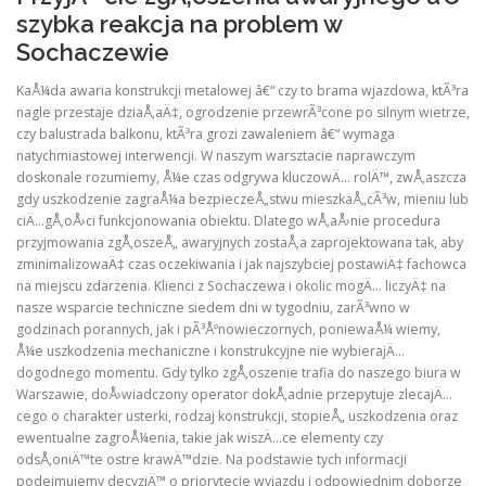
szybka reakcja na problem w
Sochaczewie
KaÅ¼da awaria konstrukcji metalowej â€“ czy to brama wjazdowa, ktÃ³ra
nagle przestaje dziaÅ‚aÄ‡, ogrodzenie przewrÃ³cone po silnym wietrze,
czy balustrada balkonu, ktÃ³ra grozi zawaleniem â€“ wymaga
natychmiastowej interwencji. W naszym warsztacie naprawczym
doskonale rozumiemy, Å¼e czas odgrywa kluczowÄ… rolÄ™, zwÅ‚aszcza
gdy uszkodzenie zagraÅ¼a bezpieczeÅ„stwu mieszkaÅ„cÃ³w, mieniu lub
ciÄ…gÅ‚oÅ›ci funkcjonowania obiektu. Dlatego wÅ‚aÅ›nie procedura
przyjmowania zgÅ‚oszeÅ„ awaryjnych zostaÅ‚a zaprojektowana tak, aby
zminimalizowaÄ‡ czas oczekiwania i jak najszybciej postawiÄ‡ fachowca
na miejscu zdarzenia. Klienci z Sochaczewa i okolic mogÄ… liczyÄ‡ na
nasze wsparcie techniczne siedem dni w tygodniu, zarÃ³wno w
godzinach porannych, jak i pÃ³Åºnowieczornych, poniewaÅ¼ wiemy,
Å¼e uszkodzenia mechaniczne i konstrukcyjne nie wybierajÄ…
dogodnego momentu. Gdy tylko zgÅ‚oszenie trafia do naszego biura w
Warszawie, doÅ›wiadczony operator dokÅ‚adnie przepytuje zlecajÄ…
cego o charakter usterki, rodzaj konstrukcji, stopieÅ„ uszkodzenia oraz
ewentualne zagroÅ¼enia, takie jak wiszÄ…ce elementy czy
odsÅ‚oniÄ™te ostre krawÄ™dzie. Na podstawie tych informacji
podejmujemy decyzjÄ™ o priorytecie wyjazdu i odpowiednim doborze