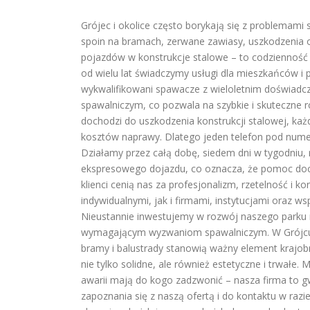
Grójec i okolice często borykają się z problemam
spoin na bramach, zerwane zawiasy, uszkodzenia 
pojazdów w konstrukcje stalowe – to codzienność 
od wielu lat świadczymy usługi dla mieszkańców i 
wykwalifikowani spawacze z wieloletnim doświadc
spawalniczym, co pozwala na szybkie i skuteczne 
dochodzi do uszkodzenia konstrukcji stalowej, ka
kosztów naprawy. Dlatego jeden telefon pod nume
Działamy przez całą dobę, siedem dni w tygodniu, 
ekspresowego dojazdu, co oznacza, że pomoc docie
klienci cenią nas za profesjonalizm, rzetelność i 
indywidualnymi, jak i firmami, instytucjami oraz 
Nieustannie inwestujemy w rozwój naszego parku 
wymagającym wyzwaniom spawalniczym. W Grójcu, 
bramy i balustrady stanowią ważny element krajo
nie tylko solidne, ale również estetyczne i trwałe.
awarii mają do kogo zadzwonić – nasza firma to g
zapoznania się z naszą ofertą i do kontaktu w raz