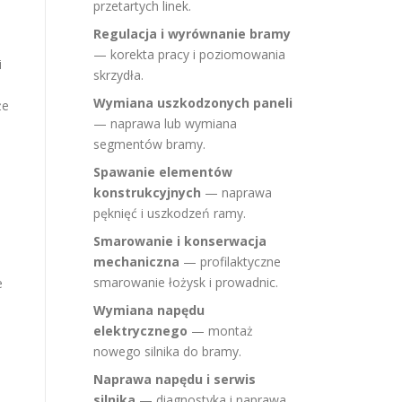
przetartych linek.
i
Regulacja i wyrównanie bramy
— korekta pracy i poziomowania
i
skrzydła.
Wymiana uszkodzonych paneli
że
— naprawa lub wymiana
segmentów bramy.
Spawanie elementów
konstrukcyjnych
— naprawa
pęknięć i uszkodzeń ramy.
Smarowanie i konserwacja
mechaniczna
— profilaktyczne
smarowanie łożysk i prowadnic.
e
Wymiana napędu
elektrycznego
— montaż
nowego silnika do bramy.
Naprawa napędu i serwis
silnika
— diagnostyka i naprawa