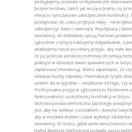
posługujemy, pozwala na błyskawiczne skierowanie 
bezpieczeństwu, takich jak wiszące bramy czy prze
miejsce i tymczasowe zabezpieczenie konstrukcji. 
postępować do czasu przybycia ekipy – na przykła
zabezpieczyć dzieci i zwierzęta. Współpraca z klie
interwencji. Im dokładniej opiszą Państwo proble
zgłoszenie z Grójca traktujemy indywidualnie, a p
analizujemy nasze procedury przyjęć, aby stale skrac
że już podczas pierwszej rozmowy otrzymują facho
praktyce w obsłudze awarii spawalniczych w Grójcu 
zaplanować interwencję. Warto zapamiętać, że szy
redukuje koszty naprawy i minimalizuje ryzyko do
siedem dni w tygodniu – niezależnie od tego, czy 
Profesjonalne przyjęcie zgłoszenia to fundament ud
funkcjonalności uszkodzonej konstrukcji w Grójcu. 
fachowa porada telefoniczna zapobiegły poważnym
jest, aby nie zwlekać z kontaktem i dzwonić natyc
aby w możliwie krótkim czasie wydobyć od klienta w
interwencji. W Grójcu, gdzie wiele nieruchomości
trafna diagnoza telefoniczna pozwala zaoszczędzić c