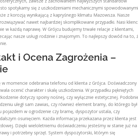
tmosferycznych, zawsze z zachowaniem najwyższych standardów
często spotykamy się z uszkodzeniami mechanicznymi spowodowanym
że z korozją wynikającą z kapryśnego klimatu Mazowsza. Nasze
rozwiązywać nawet najbardziej skomplikowane przypadki. Nasi klienc
ie w każdą naprawę. W Grójcu budujemy trwałe relacje z klientami,
lecając nasze usługi rodzinie i znajomym. To najlepszy dowód na to, 
nie.
kt i Ocena Zagrożenia –
ie
ę w momencie odebrania telefonu od klienta z Grójca. Doświadczony
wala ocenić charakter i skalę uszkodzenia. W przypadku pękniętych
zkodzenie dotyczy spoiny nośnej, czy wyłącznie estetycznej. Podobni
odzeniu uległ sam zawias, czy również element bramy, do którego był
 pojazdem w ogrodzenie czy bramę, dyspozytor ustala, czy
dalszym osunięciem. Każda informacja przekazana przez klienta jest
dowej. Dzięki wieloletniemu doświadczeniu jesteśmy w stanie już na
awy i potrzebny sprzęt. System dyspozytorski, którym się