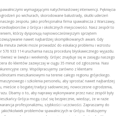
i spawalniczymi wymagającymi natychmiastowej interwencji. Pęknięcia
ogrodzeń po wichurach, skorodowane balustrady, skutki uderzeń
naszego zespołu. Jako profesjonalna firma spawalnicza z Warszawy,
przedsiębiorców z Grójca i okolicznych miejscowości. Nasz zespół to
zeniem, którzy dysponują najnowocześniejszym sprzętem
rozwiązywanie nawet najbardziej skomplikowanych awarii. Gdy
żda minuta zwłoki może prowadzić do eskalacji problemu i wzrostu
r 570 933 114 uruchamia naszą procedurę błyskawicznego wyjazdu.
również w święta i weekendy. Grójec znajduje się w zasięgu naszego
ra do klientów zazwyczaj w ciągu 35 minut od zgłoszenia. Nasi
konkurencyjne ceny. Współpracujemy zarówno z klientami
wspólnotami mieszkaniowymi na terenie całego regionu grójeckiego.
maszynowego i szkolenia personelu, aby sprostać nawet najbardziej
mieście o bogatej tradycji sadowniczej, nowoczesne ogrodzenia,
brazu. Dbamy o to, aby naprawy wykonywane przez nasz zespół były
 Mieszkańcy Grójca mogą czuć się bezpiecznie, wiedząc, że w razie
warancja profesjonalizmu, szybkości i uczciwości. Zapraszamy do
ie jakichkolwiek problemów spawalniczych w Grójcu. Realizujemy