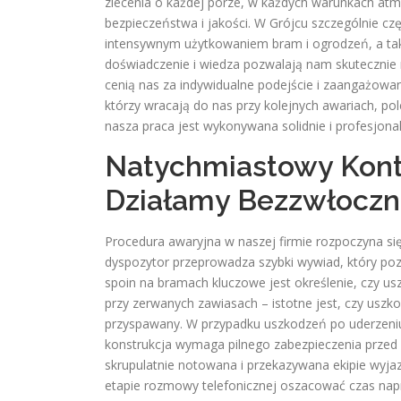
zlecenia o każdej porze, w każdych warunkach a
bezpieczeństwa i jakości. W Grójcu szczególnie 
intensywnym użytkowaniem bram i ogrodzeń, a tak
doświadczenie i wiedza pozwalają nam skutecznie 
cenią nas za indywidualne podejście i zaangażowan
którzy wracają do nas przy kolejnych awariach, po
nasza praca jest wykonywana solidnie i profesjonal
Natychmiastowy Konta
Działamy Bezzwłoczn
Procedura awaryjna w naszej firmie rozpoczyna si
dyspozytor przeprowadza szybki wywiad, który poz
spoin na bramach kluczowe jest określenie, czy us
przy zerwanych zawiasach – istotne jest, czy uszk
przyspawany. W przypadku uszkodzeń po uderzeniu
konstrukcja wymaga pilnego zabezpieczenia przed 
skrupulatnie notowana i przekazywana ekipie wyjaz
etapie rozmowy telefonicznej oszacować czas napr