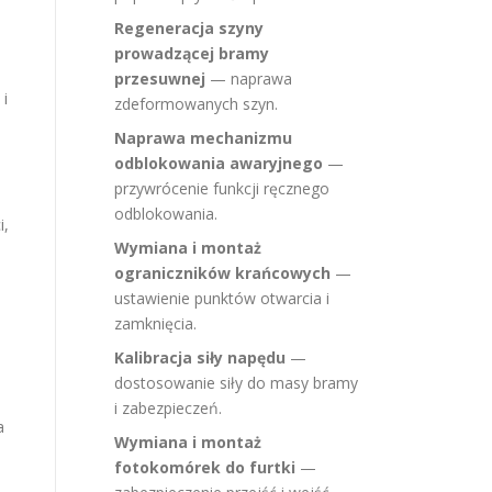
Regeneracja szyny
prowadzącej bramy
przesuwnej
— naprawa
 i
zdeformowanych szyn.
Naprawa mechanizmu
odblokowania awaryjnego
—
przywrócenie funkcji ręcznego
odblokowania.
i,
Wymiana i montaż
ograniczników krańcowych
—
ustawienie punktów otwarcia i
zamknięcia.
Kalibracja siły napędu
—
dostosowanie siły do masy bramy
i zabezpieczeń.
a
Wymiana i montaż
fotokomórek do furtki
—