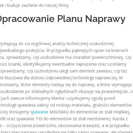
e i buduje zaufanie do naszej firmy.
 Opracowanie Planu Naprawy
rzystępują do szczegółowej analizy technicznej uszkodzonej
ndywidualnego podejścia. W przypadku pękniętych spoin na bramach
ia, sprawdzamy, czy uszkodzenie ma charakter powierzchniowy, czy
ści ścianki, identyfikujemy ewentualne naprężenia oraz oceniamy
 sprawdzamy, czy uszkodzeniu uległ sam element zawiasu, czy też
jest kluczowa dla doboru odpowiedniej technologii naprawczej. W
ceniamy, które elementy nadają się do naprawy, a które wymagają
e uszkodzenie po dokładnych oględzinach okazuje się poważniejsze, c
cjach zawsze informujemy klienta i uzyskujemy zgodę przed
hnologii spawania zależy od rodzaju materiału, grubości elementów
ściej stosujemy
spawanie
MIG/MAG do elementów ze stali miękkiej,
ili oraz spawanie TIG do elementów ze stali nierdzewnej. Każda z
– oczyszczenia powierzchni, ukosowania krawędzi, a w przypadku
Nasz plan naprawy uwzględnia nie tylko samo spawanie, ale również