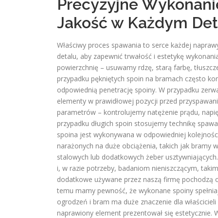
Precyzyjne Wykonani
Jakość w Każdym Det
Właściwy proces spawania to serce każdej naprawy
detalu, aby zapewnić trwałość i estetykę wykonan
powierzchnię – usuwamy rdzę, starą farbę, tłuszcz
przypadku pękniętych spoin na bramach często kon
odpowiednią penetrację spoiny. W przypadku zer
elementy w prawidłowej pozycji przed przyspawa
parametrów – kontrolujemy natężenie prądu, napięc
przypadku długich spoin stosujemy technikę spawa
spoina jest wykonywana w odpowiedniej kolejności
narażonych na duże obciążenia, takich jak bramy
stalowych lub dodatkowych żeber usztywniających.
i, w razie potrzeby, badaniom nieniszczącym, taki
dodatkowe używane przez naszą firmę pochodzą o
temu mamy pewność, że wykonane spoiny spełniają
ogrodzeń i bram ma duże znaczenie dla właścicieli 
naprawiony element prezentował się estetycznie. W