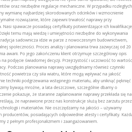
ntów oraz niezbędne regulacje mechaniczne. W przypadku rozległych
my wymianę najbardziej skorodowanych odcinków i wzmocnienie
ymalne rozwiązanie, które zapewni trwałość naprawy przy
Nasi spawacze posiadają certyfikaty potwierdzające ich kwalifikacje
 Dzięki temu mają wiedzę i umiejętności niezbędne do wykonywania
 tradycja sadownicza idzie w parze z nowoczesnym budownictwem,
lnej społeczności. Proces analizy i planowania trwa zazwyczaj od 20
ia awarii. Po jego zakończeniu klient otrzymuje szczegółowy opis
a podjęcie świadomej decyzji. Przejrzystość i uczciwość to wartośc
acy. Podczas planowania naprawy uwzględniamy również czynniki
otność powietrza czy siła wiatru, które mogą wpływać na jakość
ie techniki podgrzewania wstępnego materiału, aby uniknąć pęknięć
zimy bywają mroźne, a lata deszczowe, szczególnie dbamy o
zenie pokazuje, że staranne zaplanowanie naprawy przekłada się na
dkreślają, że naprawione przez nas konstrukcje służą bez zarzutu przez
technologii i materiałów. Nie oszczędzamy na jakości – używamy
roducentów, posiadających odpowiednie atesty i certyfikaty. Każd
emy z pełnym profesjonalizmem i zaangażowaniem.