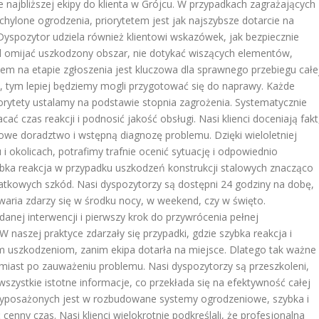
najbliższej ekipy do klienta w Grójcu. W przypadkach zagrażających
chylone ogrodzenia, priorytetem jest jak najszybsze dotarcie na
Dyspozytor udziela również klientowi wskazówek, jak bezpiecznie
d omijać uszkodzony obszar, nie dotykać wiszących elementów,
ntem na etapie zgłoszenia jest kluczowa dla sprawnego przebiegu całe
m, tym lepiej będziemy mogli przygotować się do naprawy. Każde
riorytety ustalamy na podstawie stopnia zagrożenia. Systematycznie
ać czas reakcji i podnosić jakość obsługi. Nasi klienci doceniają fakt
we doradztwo i wstępną diagnozę problemu. Dzięki wieloletniej
i okolicach, potrafimy trafnie ocenić sytuację i odpowiednio
bka reakcja w przypadku uszkodzeń konstrukcji stalowych znacząco
datkowych szkód. Nasi dyspozytorzy są dostępni 24 godziny na dobę,
awaria zdarzy się w środku nocy, w weekend, czy w święto.
anej interwencji i pierwszy krok do przywrócenia pełnej
W naszej praktyce zdarzały się przypadki, gdzie szybka reakcja i
 uszkodzeniom, zanim ekipa dotarła na miejsce. Dlatego tak ważne
hmiast po zauważeniu problemu. Nasi dyspozytorzy są przeszkoleni,
szystkie istotne informacje, co przekłada się na efektywność całej
 wyposażonych jest w rozbudowane systemy ogrodzeniowe, szybka i
enny czas. Nasi klienci wielokrotnie podkreślali, że profesjonalna