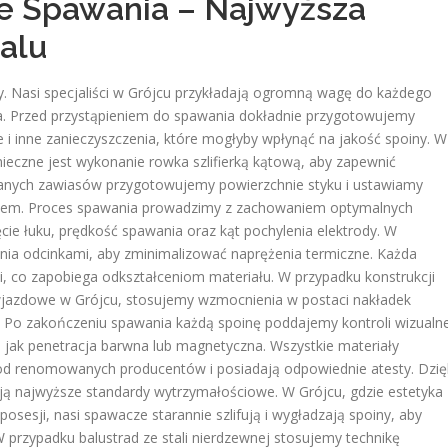
e Spawania – Najwyższa
alu
. Nasi specjaliści w Grójcu przykładają ogromną wagę do każdego
ia. Przed przystąpieniem do spawania dokładnie przygotowujemy
e i inne zanieczyszczenia, które mogłyby wpłynąć na jakość spoiny. W
ieczne jest wykonanie rowka szlifierką kątową, aby zapewnić
wanych zawiasów przygotowujemy powierzchnie styku i ustawiamy
niem. Proces spawania prowadzimy z zachowaniem optymalnych
ie łuku, prędkość spawania oraz kąt pochylenia elektrody. W
nia odcinkami, aby zminimalizować naprężenia termiczne. Każda
, co zapobiega odkształceniom materiału. W przypadku konstrukcji
 wjazdowe w Grójcu, stosujemy wzmocnienia w postaci nakładek
 Po zakończeniu spawania każdą spoinę poddajemy kontroli wizualn
m jak penetracja barwna lub magnetyczna. Wszystkie materiały
d renomowanych producentów i posiadają odpowiednie atesty. Dzię
 najwyższe standardy wytrzymałościowe. W Grójcu, gdzie estetyka
posesji, nasi spawacze starannie szlifują i wygładzają spoiny, aby
 przypadku balustrad ze stali nierdzewnej stosujemy technikę