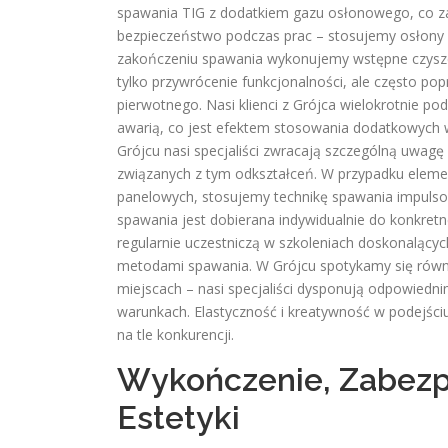
spawania TIG z dodatkiem gazu osłonowego, co za
bezpieczeństwo podczas prac – stosujemy osłony p
zakończeniu spawania wykonujemy wstępne czyszcz
tylko przywrócenie funkcjonalności, ale często 
pierwotnego. Nasi klienci z Grójca wielokrotnie pod
awarią, co jest efektem stosowania dodatkowych 
Grójcu nasi specjaliści zwracają szczególną uwagę 
związanych z tym odkształceń. W przypadku eleme
panelowych, stosujemy technikę spawania impulsow
spawania jest dobierana indywidualnie do konkret
regularnie uczestniczą w szkoleniach doskonalącyc
metodami spawania. W Grójcu spotykamy się równ
miejscach – nasi specjaliści dysponują odpowiedn
warunkach. Elastyczność i kreatywność w podejści
na tle konkurencji.
Wykończenie, Zabezpi
Estetyki