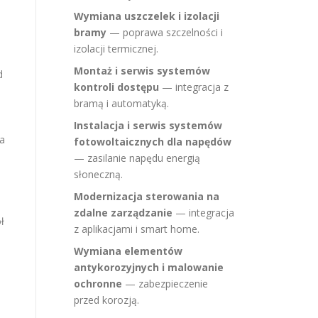
Wymiana uszczelek i izolacji
bramy
— poprawa szczelności i
e
izolacji termicznej.
Montaż i serwis systemów
d
kontroli dostępu
— integracja z
bramą i automatyką.
Instalacja i serwis systemów
ka
fotowoltaicznych dla napędów
— zasilanie napędu energią
słoneczną.
Modernizacja sterowania na
zdalne zarządzanie
— integracja
ł
z aplikacjami i smart home.
Wymiana elementów
antykorozyjnych i malowanie
ochronne
— zabezpieczenie
przed korozją.