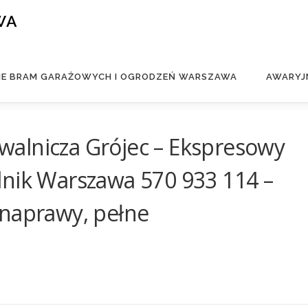
WA
IE BRAM GARAŻOWYCH I OGRODZEŃ WARSZAWA
AWARYJ
alnicza Grójec – Ekspresowy
lnik Warszawa 570 933 114 –
 naprawy, pełne