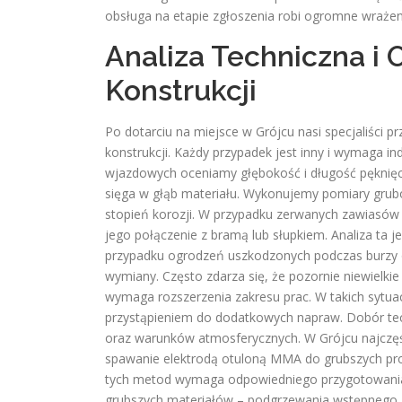
obsługa na etapie zgłoszenia robi ogromne wrażeni
Analiza Techniczna i
Konstrukcji
Po dotarciu na miejsce w Grójcu nasi specjaliści p
konstrukcji. Każdy przypadek jest inny i wymaga i
wjazdowych oceniamy głębokość i długość pęknięc
sięga w głąb materiału. Wykonujemy pomiary grubo
stopień korozji. W przypadku zerwanych zawiasów
jego połączenie z bramą lub słupkiem. Analiza ta 
przypadku ogrodzeń uszkodzonych podczas burzy o
wymiany. Często zdarza się, że pozornie niewielki
wymaga rozszerzenia zakresu prac. W takich sytua
przystąpieniem do dodatkowych napraw. Dobór tec
oraz warunków atmosferycznych. W Grójcu najczę
spawanie elektrodą otuloną MMA do grubszych prof
tych metod wymaga odpowiedniego przygotowania 
grubszych materiałów – podgrzewania wstępnego. 