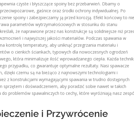
pewnia czyste i błyszczące spoiny bez przebarwień. Dbamy o
rzeciwpożarowe, gaśnice oraz środki ochrony indywidualnej. Po
enie spoiny i zabezpieczamy ją przed korozją. Efekt końcowy to ni
poprawa parametrów wytrzymałościowych w stosunku do stanu
kreślali, że naprawione przez nas konstrukcje są solidniejsze niż prze
wzmocnień i najwyższej jakości materiałów. Podczas spawania w
na kontrolę temperatury, aby uniknąć przegrzania materiału i
ntów o cienkich ściankach, typowych dla nowoczesnych ogrodzeń
ego, która minimalizuje ilość wprowadzanego ciepła. Każda techni
nego przypadku, co gwarantuje optymalne rezultaty. Nasi spawacze
h, dzięki czemu są na bieżąco z najnowszymi technologiami i
ież z konstrukcjami wymagającymi spawania w trudno dostępnych
im sprzętem i doświadczeniem, aby poradzić sobie nawet w takich
u do problemów spawalniczych to cechy, które wyróżniają nasz zespó
eczenie i Przywrócenie