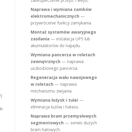
zabezpieczenie przejść i wejść.
Naprawa i wymiana zamków
elektromechanicznych
—
przywrócenie funkcji zamykania.
Montaż systemów awaryjnego
zasilania
— instalacja UPS lub
akumulatorów do napędu.
Wymiana pancerza w roletach
zewnętrznych
— naprawa
uszkodzonego pancerza.
Regeneracja wału nawojowego
w roletach
— naprawa
mechanizmu zwijania.
ej
Wymiana łożysk i tulei
—
eliminacja luzów i hałasu.
ki
Naprawa bram przemysłowych
segmentowych
— serwis dużych
bram halowych.