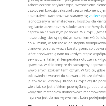
zabezpieczenie antykorozyjne, wzmocnienie eleme
uszkodzeń korozją balustrad często rekomenduje
pozostałych. Każdorazowo staramy się
znaleźć
opt
jednoczesnym minimalizowaniu kosztów dla klienta. 
regularnie uczestniczą w szkoleniach branżowych.
napraw na najwyższym poziomie. W Grójcu, gdzie
nasze usługi cieszą się dużym uznaniem wśród loka
do 40 minut, w zależności od stopnia skomplikowan
planowanych prac wraz z kosztorysem, co pozwala n
które przyświecają nam na każdym etapie współpr
zewnętrzne, takie jak temperatura otoczenia, wilg
spawania. W chłodniejsze dni stosujemy odpowiedn
wywołanych szokiem termicznym. W Grójcu, gdzie 
odpowiednie warunki do spawania. Nasze doświadc
jej trwałość i estetykę. Klienci z Grójca często po
wiele lat, co jest efektem przemyślanego doboru 
wyłącznie materiałów dodatkowych renomowanych p
naprawa jest dla nas wyzwaniem, które podejmuj