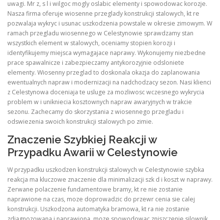
uwagi. Mr z, s l i wilgoc mogly oslabic elementy i spowodowac korozje.
Nasza firma oferuje wiosenne przeglady konstrukcji stalowych, kt re
pozwalaja wykryc i usunac uszkodzenia powstale w okresie zimowym. W
ramach przegladu wiosennego w Celestynowie sprawdzamy stan
wszystkich element w stalowych, oceniamy stopien korozji i
identyfikujemy miejsca wymagajace naprawy. Wykonujemy niezbedne
prace spawalnicze i zabezpieczamy antykorozyjnie odsloniete
elementy. Wiosenny przeglad to doskonala okazja do zaplanowania
ewentualnych napraw i modernizacji na nadchodzacy sezon. Nasi klienci
z Celestynowa doceniaja te usluge za mozliwosc wczesnego wykrycia
problem w i unikniecia kosztownych napraw awaryjnych w trakcie
sezonu. Zachecamy do skorzystania z wiosennego przegladu i
odswiezenia swoich konstrukcji stalowych po zimie.
Znaczenie Szybkiej Reakcji w
Przypadku Awarii w Celestynowie
W przypadku uszkodzen konstrukcji stalowych w Celestynowie szybka
reakcja ma kluczowe znaczenie dla minimalizacji szk d i koszt w naprawy.
Zerwane polaczenie fundamentowe bramy, kt re nie zostanie
naprawione na czas, moze doprowadzic do przewr cenia sie calej
konstrukcji. Uszkodzona automatyka bramowa, kt ra nie zostanie
zdiagnozowana i naprawiona, moze spowodowac zniszczenie silownik