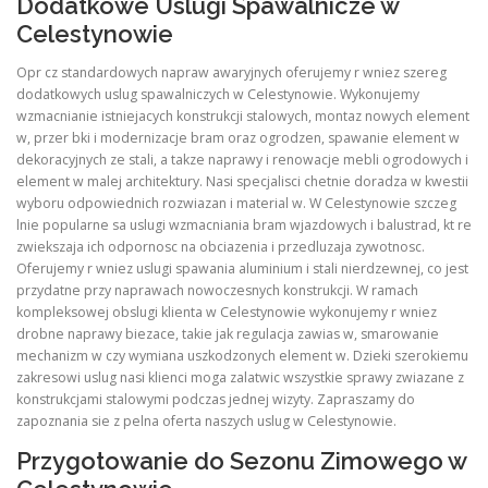
Dodatkowe Uslugi Spawalnicze w
Celestynowie
Opr cz standardowych napraw awaryjnych oferujemy r wniez szereg
dodatkowych uslug spawalniczych w Celestynowie. Wykonujemy
wzmacnianie istniejacych konstrukcji stalowych, montaz nowych element
w, przer bki i modernizacje bram oraz ogrodzen, spawanie element w
dekoracyjnych ze stali, a takze naprawy i renowacje mebli ogrodowych i
element w malej architektury. Nasi specjalisci chetnie doradza w kwestii
wyboru odpowiednich rozwiazan i material w. W Celestynowie szczeg
lnie popularne sa uslugi wzmacniania bram wjazdowych i balustrad, kt re
zwiekszaja ich odpornosc na obciazenia i przedluzaja zywotnosc.
Oferujemy r wniez uslugi spawania aluminium i stali nierdzewnej, co jest
przydatne przy naprawach nowoczesnych konstrukcji. W ramach
kompleksowej obslugi klienta w Celestynowie wykonujemy r wniez
drobne naprawy biezace, takie jak regulacja zawias w, smarowanie
mechanizm w czy wymiana uszkodzonych element w. Dzieki szerokiemu
zakresowi uslug nasi klienci moga zalatwic wszystkie sprawy zwiazane z
konstrukcjami stalowymi podczas jednej wizyty. Zapraszamy do
zapoznania sie z pelna oferta naszych uslug w Celestynowie.
Przygotowanie do Sezonu Zimowego w