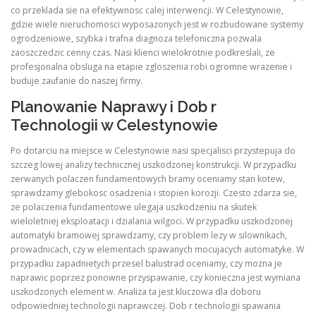
co przeklada sie na efektywnosc calej interwencji. W Celestynowie,
gdzie wiele nieruchomosci wyposazonych jest w rozbudowane systemy
ogrodzeniowe, szybka i trafna diagnoza telefoniczna pozwala
zaoszczedzic cenny czas. Nasi klienci wielokrotnie podkreslali, ze
profesjonalna obsluga na etapie zgloszenia robi ogromne wrazenie i
buduje zaufanie do naszej firmy.
Planowanie Naprawy i Dob r
Technologii w Celestynowie
Po dotarciu na miejsce w Celestynowie nasi specjalisci przystepuja do
szczeg lowej analizy technicznej uszkodzonej konstrukcji. W przypadku
zerwanych polaczen fundamentowych bramy oceniamy stan kotew,
sprawdzamy glebokosc osadzenia i stopien korozji. Czesto zdarza sie,
ze polaczenia fundamentowe ulegaja uszkodzeniu na skutek
wieloletniej eksploatacji i dzialania wilgoci. W przypadku uszkodzonej
automatyki bramowej sprawdzamy, czy problem lezy w silownikach,
prowadnicach, czy w elementach spawanych mocujacych automatyke. W
przypadku zapadnietych przesel balustrad oceniamy, czy mozna je
naprawic poprzez ponowne przyspawanie, czy konieczna jest wymiana
uszkodzonych element w. Analiza ta jest kluczowa dla doboru
odpowiedniej technologii naprawczej. Dob r technologii spawania