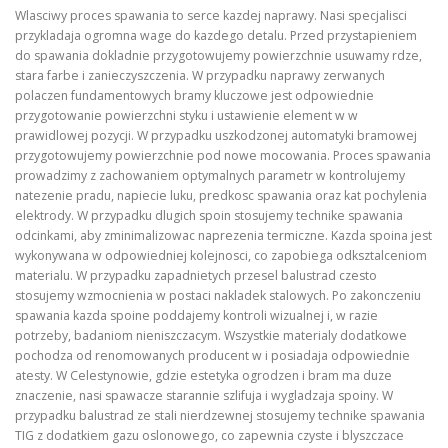
Wlasciwy proces spawania to serce kazdej naprawy. Nasi specjalisci
przykladaja ogromna wage do kazdego detalu. Przed przystapieniem
do spawania dokladnie przygotowujemy powierzchnie usuwamy rdze,
stara farbe i zanieczyszczenia. W przypadku naprawy zerwanych
polaczen fundamentowych bramy kluczowe jest odpowiednie
przygotowanie powierzchni styku i ustawienie element w w
prawidlowej pozycji. W przypadku uszkodzonej automatyki bramowej
przygotowujemy powierzchnie pod nowe mocowania. Proces spawania
prowadzimy z zachowaniem optymalnych parametr w kontrolujemy
natezenie pradu, napiecie luku, predkosc spawania oraz kat pochylenia
elektrody. W przypadku dlugich spoin stosujemy technike spawania
odcinkami, aby zminimalizowac naprezenia termiczne. Kazda spoina jest
wykonywana w odpowiedniej kolejnosci, co zapobiega odksztalceniom
materialu. W przypadku zapadnietych przesel balustrad czesto
stosujemy wzmocnienia w postaci nakladek stalowych. Po zakonczeniu
spawania kazda spoine poddajemy kontroli wizualnej i, w razie
potrzeby, badaniom nieniszczacym. Wszystkie materialy dodatkowe
pochodza od renomowanych producent w i posiadaja odpowiednie
atesty. W Celestynowie, gdzie estetyka ogrodzen i bram ma duze
znaczenie, nasi spawacze starannie szlifuja i wygladzaja spoiny. W
przypadku balustrad ze stali nierdzewnej stosujemy technike spawania
TIG z dodatkiem gazu oslonowego, co zapewnia czyste i blyszczace