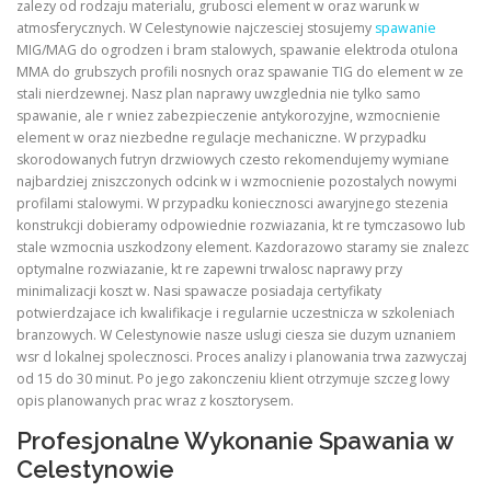
zalezy od rodzaju materialu, grubosci element w oraz warunk w
atmosferycznych. W Celestynowie najczesciej stosujemy
spawanie
MIG/MAG do ogrodzen i bram stalowych, spawanie elektroda otulona
MMA do grubszych profili nosnych oraz spawanie TIG do element w ze
stali nierdzewnej. Nasz plan naprawy uwzglednia nie tylko samo
spawanie, ale r wniez zabezpieczenie antykorozyjne, wzmocnienie
element w oraz niezbedne regulacje mechaniczne. W przypadku
skorodowanych futryn drzwiowych czesto rekomendujemy wymiane
najbardziej zniszczonych odcink w i wzmocnienie pozostalych nowymi
profilami stalowymi. W przypadku koniecznosci awaryjnego stezenia
konstrukcji dobieramy odpowiednie rozwiazania, kt re tymczasowo lub
stale wzmocnia uszkodzony element. Kazdorazowo staramy sie znalezc
optymalne rozwiazanie, kt re zapewni trwalosc naprawy przy
minimalizacji koszt w. Nasi spawacze posiadaja certyfikaty
potwierdzajace ich kwalifikacje i regularnie uczestnicza w szkoleniach
branzowych. W Celestynowie nasze uslugi ciesza sie duzym uznaniem
wsr d lokalnej spolecznosci. Proces analizy i planowania trwa zazwyczaj
od 15 do 30 minut. Po jego zakonczeniu klient otrzymuje szczeg lowy
opis planowanych prac wraz z kosztorysem.
Profesjonalne Wykonanie Spawania w
Celestynowie