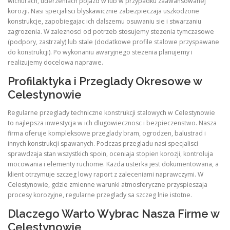
wichurach, uderzeniach pojazd w lub w przypadku zaawansowanej
korozji. Nasi specjalisci blyskawicznie zabezpieczaja uszkodzone
konstrukcje, zapobiegajac ich dalszemu osuwaniu sie i stwarzaniu
zagrozenia. W zaleznosci od potrzeb stosujemy stezenia tymczasowe
(podpory, zastrzaly) lub stale (dodatkowe profile stalowe przyspawane
do konstrukcji). Po wykonaniu awaryjnego stezenia planujemy i
realizujemy docelowa naprawe.
Profilaktyka i Przeglady Okresowe w
Celestynowie
Regularne przeglady techniczne konstrukcji stalowych w Celestynowie
to najlepsza inwestycja w ich dlugowiecznosc i bezpieczenstwo. Nasza
firma oferuje kompleksowe przeglady bram, ogrodzen, balustrad i
innych konstrukcji spawanych. Podczas przegladu nasi specjalisci
sprawdzaja stan wszystkich spoin, oceniaja stopien korozji, kontroluja
mocowania i elementy ruchome. Kazda usterka jest dokumentowana, a
klient otrzymuje szczeg lowy raport z zaleceniami naprawczymi. W
Celestynowie, gdzie zmienne warunki atmosferyczne przyspieszaja
procesy korozyjne, regularne przeglady sa szczeg lnie istotne.
Dlaczego Warto Wybrac Nasza Firme w
Celestynowie