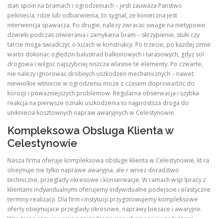
stan spoin na bramach i ogrodzeniach – jesli zauwaza Panstwo
pekniecia, rdze lub odbarwienia, to sygnal, ze konieczna jest
interwencja spawacza. Po drugie, nalezy zwracac uwage na nietypowe
dzwieki podczas otwierania i zamykania bram – skrzypienie, stuki czy
tarcie moga swiadczyc o luzach w konstrukcji. Po trzecie, po kazdej zimie
warto dokonac oględzin balustrad balkonowych i tarasowych, gdyz sol
drogowa i wilgoc najszybciej niszcza wlasnie te elementy. Po czwarte,
nie nalezy ignorowac drobnych uszkodzen mechanicznych – nawet
niewielkie wtniecie w ogrodzeniu moze z czasem doprowadzic do
korozji i powazniejszych problemow. Regularna obserwacja i szybka
reakcja na pierwsze oznaki uszkodzenia to najprostsza droga do
unikniecia kosztownych napraw awaryjnych w Celestynowie.
Kompleksowa Obsluga Klienta w
Celestynowie
Nasza firma oferuje kompleksowa obsluge klienta w Celestynowie, kt ra
obejmuje nie tylko naprawe awaryjna, ale r wniez doradztwo
techniczne, przeglady okresowe i konserwacje. W ramach wsp lpracy z
klientami indywidualnymi oferujemy indywidualne podejscie i elastyczne
terminy realizacji. Dla firm i instytucji przygotowujemy kompleksowe
oferty obejmujace przeglady okresowe, naprawy biezace i awaryjne.