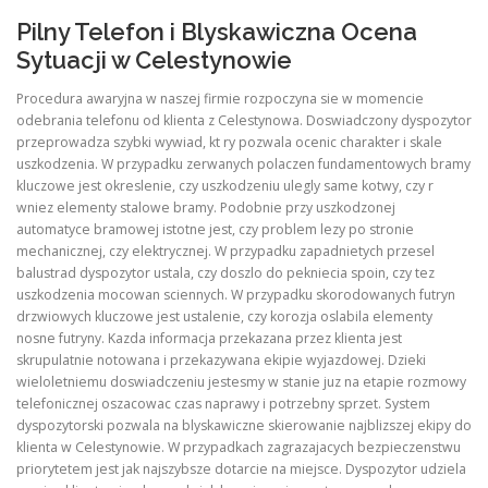
Pilny Telefon i Blyskawiczna Ocena
Sytuacji w Celestynowie
Procedura awaryjna w naszej firmie rozpoczyna sie w momencie
odebrania telefonu od klienta z Celestynowa. Doswiadczony dyspozytor
przeprowadza szybki wywiad, kt ry pozwala ocenic charakter i skale
uszkodzenia. W przypadku zerwanych polaczen fundamentowych bramy
kluczowe jest okreslenie, czy uszkodzeniu ulegly same kotwy, czy r
wniez elementy stalowe bramy. Podobnie przy uszkodzonej
automatyce bramowej istotne jest, czy problem lezy po stronie
mechanicznej, czy elektrycznej. W przypadku zapadnietych przesel
balustrad dyspozytor ustala, czy doszlo do pekniecia spoin, czy tez
uszkodzenia mocowan sciennych. W przypadku skorodowanych futryn
drzwiowych kluczowe jest ustalenie, czy korozja oslabila elementy
nosne futryny. Kazda informacja przekazana przez klienta jest
skrupulatnie notowana i przekazywana ekipie wyjazdowej. Dzieki
wieloletniemu doswiadczeniu jestesmy w stanie juz na etapie rozmowy
telefonicznej oszacowac czas naprawy i potrzebny sprzet. System
dyspozytorski pozwala na blyskawiczne skierowanie najblizszej ekipy do
klienta w Celestynowie. W przypadkach zagrazajacych bezpieczenstwu
priorytetem jest jak najszybsze dotarcie na miejsce. Dyspozytor udziela