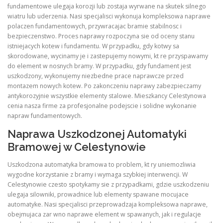
fundamentowe ulegaja korozji lub zostaja wyrwane na skutek silnego
wiatru lub uderzenia. Nasi specjalisci wykonuja kompleksowa naprawe
polaczen fundamentowych, przywracajac bramie stabilnosc i
bezpieczenstwo. Proces naprawy rozpoczyna sie od oceny stanu
istniejacych kotew i fundamentu. W przypadku, gdy kotwy sa
skorodowane, wycinamy je i zastepujemy nowymi, kt re przyspawamy
do element w nosnych bramy. W przypadku, gdy fundament jest
uszkodzony, wykonujemy niezbedne prace naprawcze przed
montazem nowych kotew. Po zakonczeniu naprawy zabezpieczamy
antykorozyjnie wszystkie elementy stalowe. Mieszkancy Celestynowa
cenia nasza firme za profesjonalne podejscie i solidne wykonanie
napraw fundamentowych.
Naprawa Uszkodzonej Automatyki
Bramowej w Celestynowie
Uszkodzona automatyka bramowa to problem, kt ry uniemozliwia
wygodne korzystanie z bramy i wymaga szybkiej interwencji. W
Celestynowie czesto spotykamy sie z przypadkami, gdzie uszkodzeniu
ulegaja silowniki, prowadnice lub elementy spawane mocujace
automatyke. Nasi specjalisci przeprowadzaja kompleksowa naprawe,
obejmujaca zar wno naprawe element w spawanych, jak i regulacje