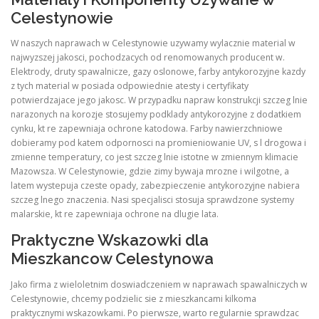
Celestynowie
W naszych naprawach w Celestynowie uzywamy wylacznie material w
najwyzszej jakosci, pochodzacych od renomowanych producent w.
Elektrody, druty spawalnicze, gazy oslonowe, farby antykorozyjne kazdy
z tych material w posiada odpowiednie atesty i certyfikaty
potwierdzajace jego jakosc. W przypadku napraw konstrukcji szczeg lnie
narazonych na korozje stosujemy podklady antykorozyjne z dodatkiem
cynku, kt re zapewniaja ochrone katodowa. Farby nawierzchniowe
dobieramy pod katem odpornosci na promieniowanie UV, s l drogowa i
zmienne temperatury, co jest szczeg lnie istotne w zmiennym klimacie
Mazowsza. W Celestynowie, gdzie zimy bywaja mrozne i wilgotne, a
latem wystepuja czeste opady, zabezpieczenie antykorozyjne nabiera
szczeg lnego znaczenia. Nasi specjalisci stosuja sprawdzone systemy
malarskie, kt re zapewniaja ochrone na dlugie lata.
Praktyczne Wskazowki dla
Mieszkancow Celestynowa
Jako firma z wieloletnim doswiadczeniem w naprawach spawalniczych w
Celestynowie, chcemy podzielic sie z mieszkancami kilkoma
praktycznymi wskazowkami. Po pierwsze, warto regularnie sprawdzac