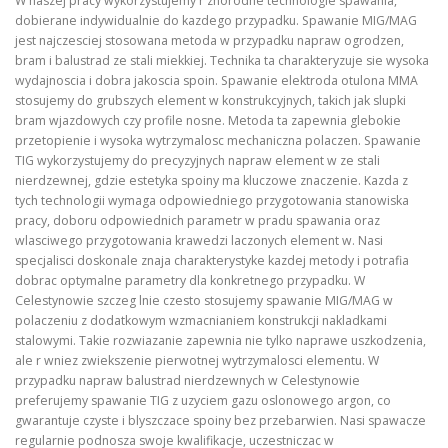
W naszej pracy wykorzystujemy r znorodne technologie spawania,
dobierane indywidualnie do kazdego przypadku. Spawanie MIG/MAG
jest najczesciej stosowana metoda w przypadku napraw ogrodzen,
bram i balustrad ze stali miekkiej. Technika ta charakteryzuje sie wysoka
wydajnoscia i dobra jakoscia spoin. Spawanie elektroda otulona MMA
stosujemy do grubszych element w konstrukcyjnych, takich jak slupki
bram wjazdowych czy profile nosne. Metoda ta zapewnia glebokie
przetopienie i wysoka wytrzymalosc mechaniczna polaczen. Spawanie
TIG wykorzystujemy do precyzyjnych napraw element w ze stali
nierdzewnej, gdzie estetyka spoiny ma kluczowe znaczenie. Kazda z
tych technologii wymaga odpowiedniego przygotowania stanowiska
pracy, doboru odpowiednich parametr w pradu spawania oraz
wlasciwego przygotowania krawedzi laczonych element w. Nasi
specjalisci doskonale znaja charakterystyke kazdej metody i potrafia
dobrac optymalne parametry dla konkretnego przypadku. W
Celestynowie szczeg lnie czesto stosujemy spawanie MIG/MAG w
polaczeniu z dodatkowym wzmacnianiem konstrukcji nakladkami
stalowymi. Takie rozwiazanie zapewnia nie tylko naprawe uszkodzenia,
ale r wniez zwiekszenie pierwotnej wytrzymalosci elementu. W
przypadku napraw balustrad nierdzewnych w Celestynowie
preferujemy spawanie TIG z uzyciem gazu oslonowego argon, co
gwarantuje czyste i blyszczace spoiny bez przebarwien. Nasi spawacze
regularnie podnosza swoje kwalifikacje, uczestniczac w