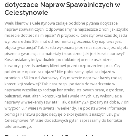
dotyczace Napraw Spawalniczych w
Celestynowie
Wielu klient w z Celestynowa zadaje podobne pytania dotyczace
napraw spawalniczych. Odpowiadamy na najczestsze z nich. Jak szybko
mozecie dotrzec na miejsce? W przypadku Celestynowa czas dojazdu
wynosi srednio 30 minut od momentu zgloszenia. Czy naprawa jest
objeta gwarancja? Tak, kazda wykonana przez nas naprawa jest objeta
pisemna gwarancja na materialy i robocizne. Jaki jest koszt naprawy?
Koszt ustalamy indywidualnie po dokladnej ocenie uszkodzen, a
kosztorys przedstawiamy klientowi przed rozpoczeciem prac. Czy
pobieracie oplate za dojazd? Nie pobieramy oplat za dojazd w
promieniu 50 km od Warszawy. Czy mozecie naprawic kazdy rodzaj
konstrukcji stalowej? Tak, nasz zesp l posiada doswiadczenie w
naprawie wszelkiego rodzaju konstrukcji stalowych bram, ogrodzen,
balustrad, wiat, altan, konstrukcji hal i wiele innych. Czy wykonujecie
naprawy w weekendy i swieta? Tak, dzialamy 24 godziny na dobe, 7 dni
w tygodniu, r wniez w swieta i weekendy. Te podstawowe informacje
pomoga Panstwu podjac decyzje o skorzystaniu z naszych uslug w
Celestynowie. W razie dodatkowych pytan zapraszamy do kontaktu
telefonicznego.