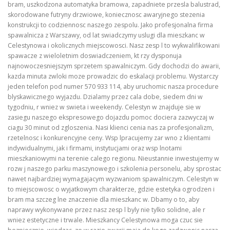
bram, uszkodzona automatyka bramowa, zapadniete przesla balustrad,
skorodowane futryny drzwiowe, koniecznosc awaryjnego stezenia
konstrukcji to codziennosc naszego zespolu. Jako profesjonalna firma
spawalnicza z Warszawy, od lat swiadczymy uslugi dla mieszkanc w
Celestynowa i okolicznych miejscowosci. Nasz zesp l to wykwalifikowani
spawacze z wieloletnim doswiadczeniem, kt rzy dysponuja
najnowoczesniejszym sprzetem spawalniczym. Gdy dochodzi do awarii,
kazda minuta zwloki moze prowadzic do eskalacji problemu. Wystarczy
jeden telefon pod numer 570 933 114, aby uruchomic nasza procedure
blyskawicznego wyjazdu. Dzialamy przez cala dobe, siedem dni w
tygodniu, r wniez w swieta i weekendy. Celestyn w znajduje sie w
zasiegu naszego ekspresowego dojazdu pomoc dociera zazwyczaj w
ciagu 30 minut od zgloszenia. Nasi klienci cenia nas za profesjonalizm,
rzetelnosc i konkurencyjne ceny. Wsp lpracujemy zar wno z klientami
indywidualnymi, jak i firmami, instytucjami oraz wsp lnotami
mieszkaniowymi na terenie calego regionu. Nieustannie inwestujemy w
rozw j naszego parku maszynowego i szkolenia personelu, aby sprostac
nawet najbardziej wymagajacym wyzwaniom spawalniczym. Celestyn w
to miejscowosc o wyjatkowym charakterze, gdzie estetyka ogrodzen i
bram ma szczeg lne znaczenie dla mieszkanc w. Dbamy o to, aby
naprawy wykonywane przez nasz zesp l byly nie tylko solidne, ale r
wniez estetyczne i trwale. Mieszkancy Celestynowa moga czuc sie