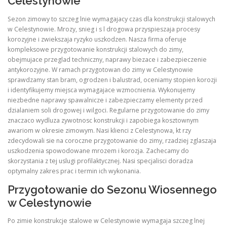
Celestynowie
Sezon zimowy to szczeg lnie wymagajacy czas dla konstrukcji stalowych
w Celestynowie. Mrozy, snieg i s l drogowa przyspieszaja procesy
korozyjne i zwiekszaja ryzyko uszkodzen. Nasza firma oferuje
kompleksowe przygotowanie konstrukcji stalowych do zimy,
obejmujace przeglad techniczny, naprawy biezace i zabezpieczenie
antykorozyjne. W ramach przygotowan do zimy w Celestynowie
sprawdzamy stan bram, ogrodzen i balustrad, oceniamy stopien korozji
i identyfikujemy miejsca wymagajace wzmocnienia. Wykonujemy
niezbedne naprawy spawalnicze i zabezpieczamy elementy przed
dzialaniem soli drogowej i wilgoci. Regularne przygotowanie do zimy
znaczaco wydluza zywotnosc konstrukcji i zapobiega kosztownym
awariom w okresie zimowym. Nasi klienci z Celestynowa, kt rzy
zdecydowali sie na coroczne przygotowanie do zimy, rzadziej zglaszaja
uszkodzenia spowodowane mrozem i korozja. Zachecamy do
skorzystania z tej uslugi profilaktycznej. Nasi specjalisci doradza
optymalny zakres prac i termin ich wykonania.
Przygotowanie do Sezonu Wiosennego
w Celestynowie
Po zimie konstrukcje stalowe w Celestynowie wymagaja szczeg lnej