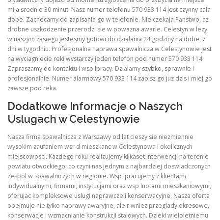
mija srednio 30 minut. Nasz numer telefonu 570 933 114 jest czynny cala
dobe. Zachecamy do zapisania go w telefonie. Nie czekaja Panstwo, az
drobne uszkodzenie przerodzi sie w powazna awarie. Celestyn w lezy
w naszym zasiegu jestesmy gotowi do dzialania 24 godziny na dobe, 7
dni w tygodniu. Profesjonalna naprawa spawalnicza w Celestynowie jest
na wyciagniecie reki wystarczy jeden telefon pod numer 570 933 114.
Zapraszamy do kontaktu i wsp lpracy. Dzialamy szybko, sprawnie i
profesjonalnie. Numer alarmowy 570 933 114 zapisz go juz dzis i miej go
zawsze pod reka.
Dodatkowe Informacje o Naszych
Uslugach w Celestynowie
Nasza firma spawalnicza z Warszawy od lat cieszy sie niezmiennie
wysokim zaufaniem wsr d mieszkanc w Celestynowa i okolicznych
miejscowosci. Kazdego roku realizujemy kilkaset interwencji na terenie
powiatu otwockiego, co czyni nas jednym z najbardziej doswiadczonych
zespol w spawalniczych w regionie. Wsp lpracujemy z klientami
indywidualnymi, firmami, instytucjami oraz wsp lnotami mieszkaniowymi,
oferujac kompleksowe uslugi naprawcze i konserwacyjne. Nasza oferta
obejmuje nie tylko naprawy awaryjne, ale r wniez przeglady okresowe,
konserwacje i wzmacnianie konstrukcji stalowych. Dzieki wieloletniemu