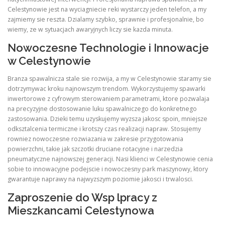
Celestynowie jest na wyciagniecie reki wystarczy jeden telefon, a my
zajmiemy sie reszta. Dzialamy szybko, sprawnie i profesjonalnie, bo
wiemy, ze w sytuacjach awaryjnych liczy sie kazda minuta.
Nowoczesne Technologie i Innowacje
w Celestynowie
Branza spawalnicza stale sie rozwija, a my w Celestynowie staramy sie
dotrzymywac kroku najnowszym trendom. Wykorzystujemy spawarki
inwertorowe z cyfrowym sterowaniem parametrami, ktore pozwalaja
na precyzyjne dostosowanie luku spawalniczego do konkretnego
zastosowania. Dzieki temu uzyskujemy wyzsza jakosc spoin, mniejsze
odksztalcenia termiczne i krotszy czas realizacji napraw. Stosujemy
rowniez nowoczesne rozwiazania w zakresie przygotowania
powierzchni, takie jak szczotki druciane rotacyjne i narzedzia
pneumatyczne najnowszej generacji. Nasi klienci w Celestynowie cenia
sobie to innowacyjne podejscie i nowoczesny park maszynowy, ktory
gwarantuje naprawy na najwyzszym poziomie jakosci i trwalosci.
Zaproszenie do Wsp lpracy z
Mieszkancami Celestynowa