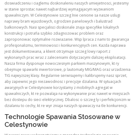
doswiadczeniu i ciaglemu doskonaleniu naszych umiejetnosci, jestesmy
w stanie sprostac nawet najbardziej wymagajacym wyzwaniom
spawalniczym. W Celestynowie szczeg lnie cenione sa nasze uslugi
naprawy bram wjazdowych, ogrodzen panelowych i balustrad
balkonowych. Nasi specjalisci doskonale znaja specyfike lokalnych
konstrukcji i potrafia szybko zdiagnozowac problem oraz
zaproponowac optymalne rozwiazanie. Wsp lpraca z nami to gwarancja
profesjonalizmu, terminowosci i konkurencyjnych cen. Kazda naprawa
jest dokumentowana, a klient otrzymuje szczeg lowy raport z
wykonanych prac wraz z zaleceniami dotyczacymi dalszej eksploatacji.
Nasza firma dysponuje nowoczesnym parkiem maszynowym, kt ry
obejmuje spawarki inwertorowe, p lautomaty MIG/MAG oraz urzadzenia
TIG najwyzszej klasy. Regularnie serwisujemy i kalibrujemy nasz sprzet,
aby zapewnic jego niezawodnosc i precyzje dzialania. W sytuacjach
awaryjnych w Celestynowie korzystamy z mobilnych agregat w
spawalniczych, kt re pozwalaja na wykonywanie prac nawet w miejscach
bez dostepu do sieci elektrycznej. Dbalosc o szczeg ly i perfekcjonizm w
dzialaniu to cechy, kt re wyr zniaja naszych spawaczy na tle konkurencji.
Technologie Spawania Stosowane w
Celestynowie