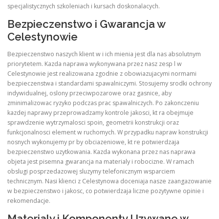
specjalistycznych szkoleniach i kursach doskonalacych.
Bezpieczenstwo i Gwarancja w
Celestynowie
Bezpieczenstwo naszych klient w i ich mienia jest dla nas absolutnym
priorytetem. Kazda naprawa wykonywana przez nasz zesp l w
Celestynowie jest realizowana zgodnie z obowiazujacymi normami
bezpieczenstwa i standardami spawalniczymi. Stosujemy srodki ochrony
indywidualnej, oslony przeciwpozarowe oraz gasnice, aby
zminimalizowac ryzyko podczas prac spawalniczych. Po zakonczeniu
kazdej naprawy przeprowadzamy kontrole jakosci, kt ra obejmuje
sprawdzenie wytrzymalosci spoin, geometrii konstrukcji oraz
funkcjonalnosci element w ruchomych. W przypadku napraw konstrukcji
nosnych wykonujemy pr by obciazeniowe, kt re potwierdzaja
bezpieczenstwo uzytkowania. Kazda wykonana przez nas naprawa
objeta jest pisemna gwarancja na materialy i robocizne. W ramach
obslugi posprzedazowej sluzymy telefonicznym wsparciem
technicznym. Nasi klienci z Celestynowa doceniaja nasze zaangazowanie
w bezpieczenstwo i jakosc, co potwierdzaja liczne pozytywne opinie i
rekomendacje.
Materialy i Komponenty Uzywane w