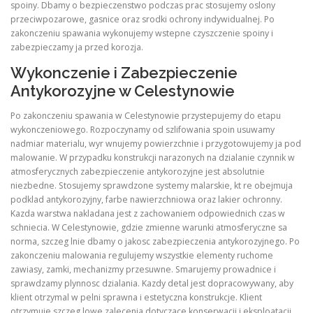
spoiny. Dbamy o bezpieczenstwo podczas prac stosujemy oslony
przeciwpozarowe, gasnice oraz srodki ochrony indywidualnej. Po
zakonczeniu spawania wykonujemy wstepne czyszczenie spoiny i
zabezpieczamy ja przed korozja.
Wykonczenie i Zabezpieczenie
Antykorozyjne w Celestynowie
Po zakonczeniu spawania w Celestynowie przystepujemy do etapu
wykonczeniowego. Rozpoczynamy od szlifowania spoin usuwamy
nadmiar materialu, wyr wnujemy powierzchnie i przygotowujemy ja pod
malowanie. W przypadku konstrukcji narazonych na dzialanie czynnik w
atmosferycznych zabezpieczenie antykorozyjne jest absolutnie
niezbedne. Stosujemy sprawdzone systemy malarskie, kt re obejmuja
podklad antykorozyjny, farbe nawierzchniowa oraz lakier ochronny.
Kazda warstwa nakladana jest z zachowaniem odpowiednich czas w
schniecia. W Celestynowie, gdzie zmienne warunki atmosferyczne sa
norma, szczeg lnie dbamy o jakosc zabezpieczenia antykorozyjnego. Po
zakonczeniu malowania regulujemy wszystkie elementy ruchome
zawiasy, zamki, mechanizmy przesuwne. Smarujemy prowadnice i
sprawdzamy plynnosc dzialania. Kazdy detal jest dopracowywany, aby
klient otrzymal w pelni sprawna i estetyczna konstrukcje. Klient
otrzymuje szczeg lowe zalecenia dotyczace konserwacji i eksploatacji.