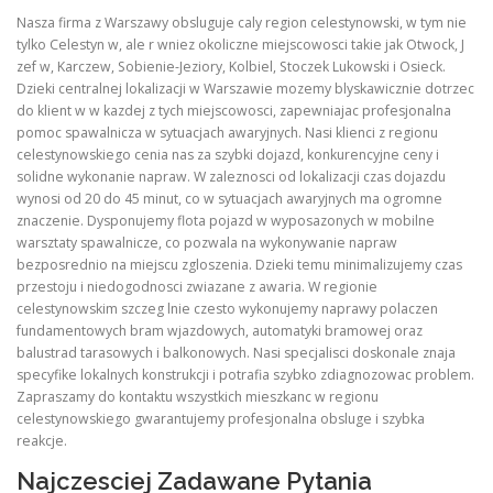
Nasza firma z Warszawy obsluguje caly region celestynowski, w tym nie
tylko Celestyn w, ale r wniez okoliczne miejscowosci takie jak Otwock, J
zef w, Karczew, Sobienie-Jeziory, Kolbiel, Stoczek Lukowski i Osieck.
Dzieki centralnej lokalizacji w Warszawie mozemy blyskawicznie dotrzec
do klient w w kazdej z tych miejscowosci, zapewniajac profesjonalna
pomoc spawalnicza w sytuacjach awaryjnych. Nasi klienci z regionu
celestynowskiego cenia nas za szybki dojazd, konkurencyjne ceny i
solidne wykonanie napraw. W zaleznosci od lokalizacji czas dojazdu
wynosi od 20 do 45 minut, co w sytuacjach awaryjnych ma ogromne
znaczenie. Dysponujemy flota pojazd w wyposazonych w mobilne
warsztaty spawalnicze, co pozwala na wykonywanie napraw
bezposrednio na miejscu zgloszenia. Dzieki temu minimalizujemy czas
przestoju i niedogodnosci zwiazane z awaria. W regionie
celestynowskim szczeg lnie czesto wykonujemy naprawy polaczen
fundamentowych bram wjazdowych, automatyki bramowej oraz
balustrad tarasowych i balkonowych. Nasi specjalisci doskonale znaja
specyfike lokalnych konstrukcji i potrafia szybko zdiagnozowac problem.
Zapraszamy do kontaktu wszystkich mieszkanc w regionu
celestynowskiego gwarantujemy profesjonalna obsluge i szybka
reakcje.
Najczesciej Zadawane Pytania