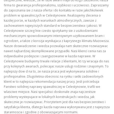
bezpiecznie, wiedzac, ze w razie awarii maja do kogo zadzwonic nasza
firma to gwarancja profesjonalizmu, szybkosci i uczciwosci. Zapraszamy
do zapoznania sie z nasza oferta i do kontaktu w razie jakichkolwiek
problem w spawalniczych w Celestynowie. Realizujemy zlecenia o
kazdej porze, w kazdych warunkach atmosferycznych, zawsze z
zachowaniem najwyzszych standard w bezpieczenstwa i jakosci. W
Celestynowie szczeg lnie czesto spotykamy sie z uszkodzeniami
mechanicznymi spowodowanymi intensywnym uzytkowaniem bram i
ogrodzen, a takze z korozja wynikajaca z kaprysnego klimatu Mazowsza.
Nasze doswiadczenie i wiedza pozwalaja nam skutecznie rozwiazywac
nawet najbardziej skomplikowane przypadki. Nasi klienci cenia nas za
indywidualne podejscie i zaangazowanie w kazda naprawe. W
Celestynowie budujemy trwale relacje z klientami, kt rzy wracaja do nas
przy kolejnych awariach, polecajac nasze uslugi rodzinie i znajomym. To
najlepszy dow d na to, ze nasza praca jest wykonywana solidnie i
profesjonalnie. Dlugoletnia obecnosc na rynku i setki zadowolonych
klient w to najlepsza rekomendacja naszej pracy. Jesli potrzebuja
Panstwo solidnej naprawy spawalniczej w Celestynowie, trafili we
wlasciwe miejsce. Nasi specjalisci doskonale znaja najczestsze
problemy wystepujace w lokalnych konstrukcjach i wiedza, jak
skutecznie je rozwiazywac. Priorytetem jest dla nas bezpieczenstwo i
satysfakcja klienta, dlatego kazda naprawa wykonywana jest z najwyzsza
starannoscia i zgodnie z obowiazujacymi normami.