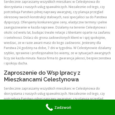
Serdecznie zapraszamy wszystkich mieszkanc w Celestynowa do
skorzystania z naszych uslug spawalniczych. Niezaleznie od tego, czy
potrzebuja Panstwo pilnej naprawy awaryjnej, czy planuja przeglad
okresowy swoich konstrukcji stalowych, nasi specjalisci sa do Panstwa
dyspozycji. Oferujemy konkurencyjne ceny, elastyczne terminy i pelne
zaangazowanie w kazda naprawe. Dzialamy na terenie Celestynowa i
okolic od wielu lat, budujac trwale relacje z klientami oparte na zaufaniu
i rzetelnosci. Dolacz do grona zadowolonych klient w i spij spokojnie,
wiedzac, ze w razie awarii masz do kogo zadzwonic. Jestesmy dla
Panstwa 24 godziny na dobe, 7 dni w tygodniu. W Celestynowie dzialamy
szybko, sprawnie i profesjonalnie bo wiemy, ze w sytuacjach awaryjnych
liczy sie kazda minuta. Nasza firma to gwarancja jakosci, bezpieczenstwa
i spokoju ducha.
Zaproszenie do Wsp lpracy z
Mieszkancami Celestynowa
Serdecznie zapraszamy wszystkich mieszkanc w Celestynowa do
skorzystania z naszych uslug spawalniczych. Niezaleznie od tego, czy
potrzebuja Panstwo pilnej naprawy awaryjnej, czy planuja przeglad
okresowy swoich konstrukcji stalowych, nasi specjalisci sa do Panstwa
Zadzwoń
dyspozycji o kazdej porze. Oferujemy konkurencyjne ceny, elastyczne
terminy i pelne zaangazowanie w kazda naprawe. Dzialamy na terenie