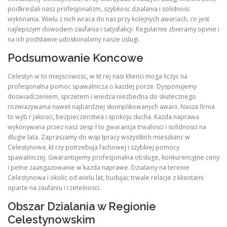
podkreslali nasz profesjonalizm, szybkosc dzialania i solidnosc
wykonania. Wielu z nich wraca do nas przy kolejnych awariach, co jest
najlepszym dowodem zaufania i satysfakcji. Regularnie zbieramy opinie i
na ich podstawie udoskonalamy nasze uslugi.
Podsumowanie Koncowe
Celestyn w to miejscowosc, w kt rej nasi klienci moga liczyc na
profesjonalna pomoc spawalnicza o kazdej porze. Dysponujemy
doswiadczeniem, sprzetem i wiedza niezbedna do skutecznego
rozwiazywania nawet najbardziej skomplikowanych awarii. Nasza firma
to wyb r jakosci, bezpieczenstwa i spokoju ducha. Kazda naprawa
wykonywana przez nasz zesp l to gwarancja trwalosci i solidnosci na
dlugie lata. Zapraszamy do wsp lpracy wszystkich mieszkanc w
Celestynowa, kt rzy potrzebuja fachowej i szybkiej pomocy
spawalniczej. Gwarantujemy profesjonalna obsluge, konkurencyjne ceny
i pelne zaangazowanie w kazda naprawe. Dzialamy na terenie
Celestynowa i okolic od wielu lat, budujac trwale relacje z klientami
oparte na zaufaniu i rzetelnosci.
Obszar Dzialania w Regionie
Celestynowskim