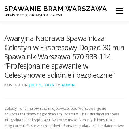
Skip
SPAWANIE BRAM WARSZAWA
to
Menu
content
Serwis bram garażowych warszawa
SPAWANIE BRAM GARAŻOWYCH I OGRODZEŃ WARSZAWA
Awaryjna Naprawa Spawalnicza
Celestyn w Ekspresowy Dojazd 30 min
Spawalnik Warszawa 570 933 114
AWARYJNE OTWIERANIE BRAM
BLOG
KONTAKT
“Profesjonalne spawanie w
Celestynowie solidnie i bezpiecznie”
POSTED ON
JULY 9, 2026
BY
ADMIN
Celestyn w to malownicza miejscowosc pod Warszawa, gdzie
nowoczesne domy z ogrodzeniami, bramami i balustradami stanowia
integralna czesc krajobrazu. Awaryjne uszkodzenia tych konstrukcji
moga przytrafic sie w kazdej chwili. Zerwane polaczenia fundamentowe