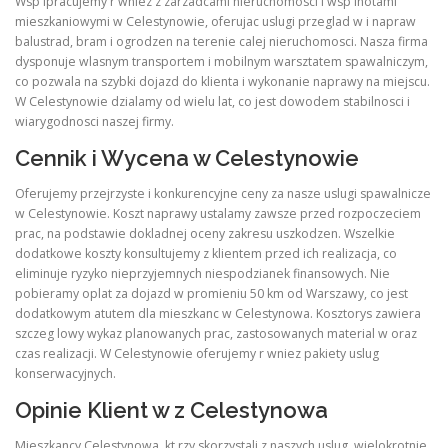
Wsp lpracujemy r wniez z zarzadcami nieruchomosci i wsp lnotami
mieszkaniowymi w Celestynowie, oferujac uslugi przeglad w i napraw
balustrad, bram i ogrodzen na terenie calej nieruchomosci. Nasza firma
dysponuje wlasnym transportem i mobilnym warsztatem spawalniczym,
co pozwala na szybki dojazd do klienta i wykonanie naprawy na miejscu.
W Celestynowie dzialamy od wielu lat, co jest dowodem stabilnosci i
wiarygodnosci naszej firmy.
Cennik i Wycena w Celestynowie
Oferujemy przejrzyste i konkurencyjne ceny za nasze uslugi spawalnicze
w Celestynowie. Koszt naprawy ustalamy zawsze przed rozpoczeciem
prac, na podstawie dokladnej oceny zakresu uszkodzen. Wszelkie
dodatkowe koszty konsultujemy z klientem przed ich realizacja, co
eliminuje ryzyko nieprzyjemnych niespodzianek finansowych. Nie
pobieramy oplat za dojazd w promieniu 50 km od Warszawy, co jest
dodatkowym atutem dla mieszkanc w Celestynowa. Kosztorys zawiera
szczeg lowy wykaz planowanych prac, zastosowanych material w oraz
czas realizacji. W Celestynowie oferujemy r wniez pakiety uslug
konserwacyjnych.
Opinie Klient w z Celestynowa
Mieszkancy Celestynowa, kt rzy skorzystali z naszych uslug, wielokrotnie