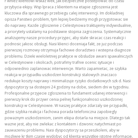
r wniez klientowi wskaz wek, jak bezpiecznie postepowac do czasu
przybycia ekipy. Wsp lpraca z klientem na etapie zgloszenia jest
kluczowa dla sprawnego przebiegu calej interwencji. Im dokladniej
opisza Panstwo problem, tym lepiej bedziemy mogli przygotowac sie
do naprawy. Kazde zgloszenie z Celestynowa traktujemy indywidualnie,
a priorytety ustalamy na podstawie stopnia zagrozenia. Systematycznie
analizujemy nasze procedury przyjec, aby stale skracac czas reakcji i
podnosic jakosc obslugi. Nasi klienci doceniaja fakt, ze juz podczas
pierwszej rozmowy otrzymuja fachowe doradztwo i wstepna diagnoze
problemu. Dzieki wieloletniej praktyce w obsludze awarii spawalniczych
w Celestynowie i okolicach, potrafimy trafnie ocenic sytuacje i
odpowiednio zaplanowac interwencje. Warto zapamietac, ze szybka
reakcja w przypadku uszkodzen konstrukcji stalowych znaczaco
redukuje koszty naprawy i minimalizuje ryzyko dodatkowych szk d. Nasi
dyspozytorzy sa dostepni 24 godziny na dobe, siedem dni w tygodniu.
Profesjonalne przyjecie zgloszenia to fundament udanej interwencji i
pierwszy krok do przywr cenia pelnej funkcjonalnosci uszkodzonej
konstrukcji w Celestynowie. W naszej praktyce zdarzaly sie przypadki,
gdzie szybka reakcja i fachowa porada telefoniczna zapobiegly
powaznym uszkodzeniom, zanim ekipa dotarla na miejsce. Dlatego tak
wazne jest, aby nie zwlekac z kontaktem i dzwonic natychmiast po
zauwazeniu problemu. Nasi dyspozytorzy sa przeszkoleni, aby w
mozliwie kr tkim czasie wydobyc od klienta wszystkie istotne informacje,