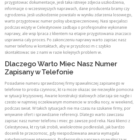
przygotowac dokumentacje, jesli taka istnieje zdjecia uszkodzenia,
informacje o wczesniejszych naprawach, dane producenta bramy czy
ogrodzenia. Jesli uszkodzenie powstalo w wyniku zdarzenia losowego,
warto przygotowac numer polisy ubezpieczeniowej. Nasi specjalisci
podczas wizyty w Celestynowie zadbaja o profesjonalne wykonanie
naprawy, ale wsp lpraca z klientem na etapie przygotowania znaczaco
usprawnia caly proces. Po zakonczeniu naprawy warto zapisac nasz
numer telefonu w kontaktach, aby w przyszlosci m c szybko
skontaktowac sie z nami w razie kolejnych problem w.
Dlaczego Warto Miec Nasz Numer
Zapisany w Telefonie
Posiadanie numeru sprawdzonej firmy spawalniczej zapisanego w
telefonie to prosta czynnosc, kt ra moze okazac sie niezwykle pomocna
w sytuacji kryzysowej. Awarie konstrukcji stalowych zdarzaja sie nagle i
czesto w najmniej oczekiwanym momencie w srodku nocy, w weekend,
podczas swiat. W takich sytuacjach nie ma czasu na szukanie firmy, por
wnywanie ofert i sprawdzanie referencji. Dlatego warto zawczasu
zapisac nasz numer telefonu i miec go zawsze pod reka. Nasi klienci z
Celestynowa, kt rzy tak zrobili, wielokrotnie podkreslali, jak bardzo
docenili te przezornosc, gdy niespodziewana awaria wymagala
natychmiastowej interwencji. Profesjonalna naprawa spawalnicza w