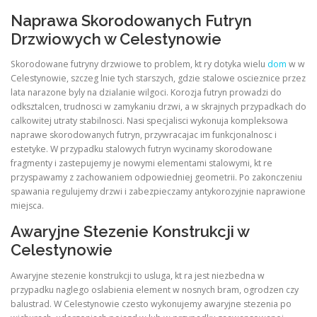
Naprawa Skorodowanych Futryn
Drzwiowych w Celestynowie
Skorodowane futryny drzwiowe to problem, kt ry dotyka wielu
dom
w w
Celestynowie, szczeg lnie tych starszych, gdzie stalowe oscieznice przez
lata narazone byly na dzialanie wilgoci. Korozja futryn prowadzi do
odksztalcen, trudnosci w zamykaniu drzwi, a w skrajnych przypadkach do
calkowitej utraty stabilnosci. Nasi specjalisci wykonuja kompleksowa
naprawe skorodowanych futryn, przywracajac im funkcjonalnosc i
estetyke. W przypadku stalowych futryn wycinamy skorodowane
fragmenty i zastepujemy je nowymi elementami stalowymi, kt re
przyspawamy z zachowaniem odpowiedniej geometrii. Po zakonczeniu
spawania regulujemy drzwi i zabezpieczamy antykorozyjnie naprawione
miejsca.
Awaryjne Stezenie Konstrukcji w
Celestynowie
Awaryjne stezenie konstrukcji to usluga, kt ra jest niezbedna w
przypadku naglego oslabienia element w nosnych bram, ogrodzen czy
balustrad. W Celestynowie czesto wykonujemy awaryjne stezenia po