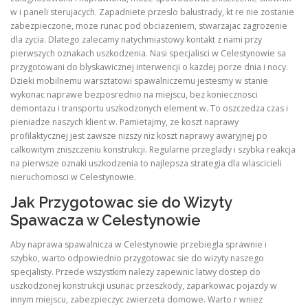
w i paneli sterujacych. Zapadniete przeslo balustrady, kt re nie zostanie
zabezpieczone, moze runac pod obciazeniem, stwarzajac zagrozenie
dla zycia. Dlatego zalecamy natychmiastowy kontakt z nami przy
pierwszych oznakach uszkodzenia. Nasi specjalisci w Celestynowie sa
przygotowani do blyskawicznej interwencji o kazdej porze dnia i nocy.
Dzieki mobilnemu warsztatowi spawalniczemu jestesmy w stanie
wykonac naprawe bezposrednio na miejscu, bez koniecznosci
demontazu i transportu uszkodzonych element w. To oszczedza czas i
pieniadze naszych klient w. Pamietajmy, ze koszt naprawy
profilaktycznej jest zawsze nizszy niz koszt naprawy awaryjnej po
calkowitym zniszczeniu konstrukcji. Regularne przeglady i szybka reakcja
na pierwsze oznaki uszkodzenia to najlepsza strategia dla wlascicieli
nieruchomosci w Celestynowie.
Jak Przygotowac sie do Wizyty
Spawacza w Celestynowie
Aby naprawa spawalnicza w Celestynowie przebiegla sprawnie i
szybko, warto odpowiednio przygotowac sie do wizyty naszego
specjalisty. Przede wszystkim nalezy zapewnic latwy dostep do
uszkodzonej konstrukcji usunac przeszkody, zaparkowac pojazdy w
innym miejscu, zabezpieczyc zwierzeta domowe. Warto r wniez