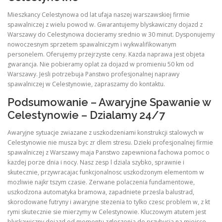
Mieszkancy Celestynowa od lat ufaja naszej warszawskiej firmie
spawalniczej z wielu powod w. Gwarantujemy blyskawiczny dojazd z
Warszawy do Celestynowa docieramy srednio w 30 minut. Dysponujemy
nowoczesnym sprzetem spawalniczym i wykwalifikowanym
personelem. Oferujemy przejrzyste ceny. Kazda naprawa jest objeta
gwarancja. Nie pobieramy oplat za dojazd w promieniu 50 km od
Warszawy. Jesli potrzebuja Panstwo profesjonalnej naprawy
spawalniczej w Celestynowie, zapraszamy do kontaktu.
Podsumowanie – Awaryjne Spawanie w
Celestynowie – Dzialamy 24/7
Awaryjne sytuacje zwiazane z uszkodzeniami konstrukcji stalowych w
Celestynowie nie musza byc zr dlem stresu. Dzieki profesjonalnej firmie
spawalniczej z Warszawy maja Panstwo zapewniona fachowa pomoc o
kazdej porze dnia i nocy. Nasz zesp l dziala szybko, sprawnie i
skutecznie, przywracajac funkcjonalnosc uszkodzonym elementom w
mozliwie najkr tszym czasie. Zerwane polaczenia fundamentowe,
uszkodzona automatyka bramowa, zapadniete przesla balustrad,
skorodowane futryny i awaryjne stezenia to tylko czesc problem w, z kt
rymi skutecznie sie mierzymy w Celestynowie. Kluczowym atutem jest
blyskawiczny dojazd od momentu zgloszenia do przybycia na miejsce