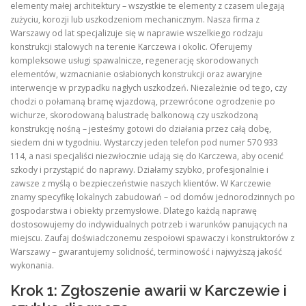
elementy małej architektury – wszystkie te elementy z czasem ulegają
zużyciu, korozji lub uszkodzeniom mechanicznym. Nasza firma z
Warszawy od lat specjalizuje się w naprawie wszelkiego rodzaju
konstrukcji stalowych na terenie Karczewa i okolic. Oferujemy
kompleksowe usługi spawalnicze, regenerację skorodowanych
elementów, wzmacnianie osłabionych konstrukcji oraz awaryjne
interwencje w przypadku nagłych uszkodzeń. Niezależnie od tego, czy
chodzi o połamaną bramę wjazdową, przewrócone ogrodzenie po
wichurze, skorodowaną balustradę balkonową czy uszkodzoną
konstrukcję nośną – jesteśmy gotowi do działania przez całą dobę,
siedem dni w tygodniu. Wystarczy jeden telefon pod numer 570 933
114, a nasi specjaliści niezwłocznie udają się do Karczewa, aby ocenić
szkody i przystąpić do naprawy. Działamy szybko, profesjonalnie i
zawsze z myślą o bezpieczeństwie naszych klientów. W Karczewie
znamy specyfikę lokalnych zabudowań – od domów jednorodzinnych po
gospodarstwa i obiekty przemysłowe. Dlatego każdą naprawę
dostosowujemy do indywidualnych potrzeb i warunków panujących na
miejscu. Zaufaj doświadczonemu zespołowi spawaczy i konstruktorów z
Warszawy – gwarantujemy solidność, terminowość i najwyższą jakość
wykonania.
Krok 1: Zgłoszenie awarii w Karczewie i