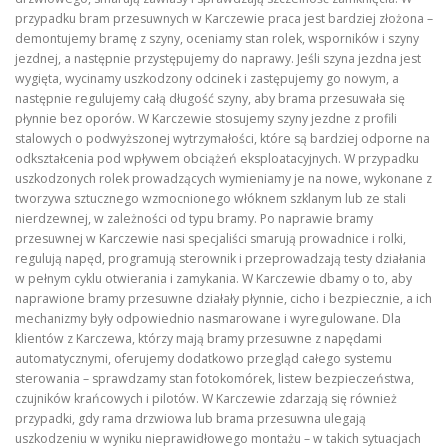
przypadku bram przesuwnych w Karczewie praca jest bardziej złożona –
demontujemy bramę z szyny, oceniamy stan rolek, wsporników i szyny
jezdnej, a następnie przystępujemy do naprawy. Jeśli szyna jezdna jest
wygięta, wycinamy uszkodzony odcinek i zastępujemy go nowym, a
następnie regulujemy całą długość szyny, aby brama przesuwała się
płynnie bez oporów. W Karczewie stosujemy szyny jezdne z profili
stalowych o podwyższonej wytrzymałości, które są bardziej odporne na
odkształcenia pod wpływem obciążeń eksploatacyjnych. W przypadku
uszkodzonych rolek prowadzących wymieniamy je na nowe, wykonane z
tworzywa sztucznego wzmocnionego włóknem szklanym lub ze stali
nierdzewnej, w zależności od typu bramy. Po naprawie bramy
przesuwnej w Karczewie nasi specjaliści smarują prowadnice i rolki,
regulują napęd, programują sterownik i przeprowadzają testy działania
w pełnym cyklu otwierania i zamykania. W Karczewie dbamy o to, aby
naprawione bramy przesuwne działały płynnie, cicho i bezpiecznie, a ich
mechanizmy były odpowiednio nasmarowane i wyregulowane. Dla
klientów z Karczewa, którzy mają bramy przesuwne z napędami
automatycznymi, oferujemy dodatkowo przegląd całego systemu
sterowania – sprawdzamy stan fotokomórek, listew bezpieczeństwa,
czujników krańcowych i pilotów. W Karczewie zdarzają się również
przypadki, gdy rama drzwiowa lub brama przesuwna ulegają
uszkodzeniu w wyniku nieprawidłowego montażu – w takich sytuacjach