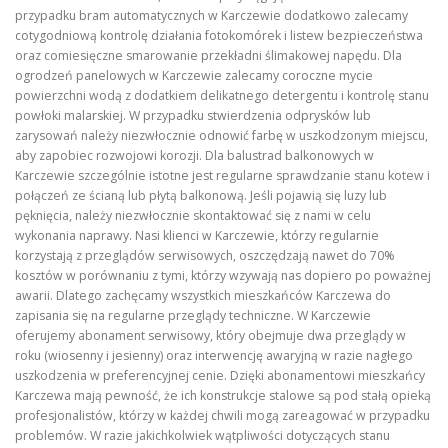
przypadku bram automatycznych w Karczewie dodatkowo zalecamy
cotygodniową kontrolę działania fotokomórek i listew bezpieczeństwa
oraz comiesięczne smarowanie przekładni ślimakowej napędu. Dla
ogrodzeń panelowych w Karczewie zalecamy coroczne mycie
powierzchni wodą z dodatkiem delikatnego detergentu i kontrolę stanu
powłoki malarskiej. W przypadku stwierdzenia odprysków lub
zarysowań należy niezwłocznie odnowić farbę w uszkodzonym miejscu,
aby zapobiec rozwojowi korozji. Dla balustrad balkonowych w
Karczewie szczególnie istotne jest regularne sprawdzanie stanu kotew i
połączeń ze ścianą lub płytą balkonową. Jeśli pojawią się luzy lub
pęknięcia, należy niezwłocznie skontaktować się z nami w celu
wykonania naprawy. Nasi klienci w Karczewie, którzy regularnie
korzystają z przeglądów serwisowych, oszczędzają nawet do 70%
kosztów w porównaniu z tymi, którzy wzywają nas dopiero po poważnej
awarii. Dlatego zachęcamy wszystkich mieszkańców Karczewa do
zapisania się na regularne przeglądy techniczne. W Karczewie
oferujemy abonament serwisowy, który obejmuje dwa przeglądy w
roku (wiosenny i jesienny) oraz interwencję awaryjną w razie nagłego
uszkodzenia w preferencyjnej cenie. Dzięki abonamentowi mieszkańcy
Karczewa mają pewność, że ich konstrukcje stalowe są pod stałą opieką
profesjonalistów, którzy w każdej chwili mogą zareagować w przypadku
problemów. W razie jakichkolwiek wątpliwości dotyczących stanu