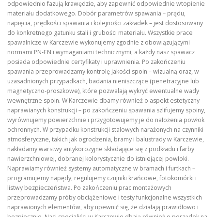
odpowiednio fazują krawędzie, aby zapewnić odpowiednie wtopienie
materiału dodatkowego. Dobór parametrów spawania – prądu,
napięcia, prędkości spawania i kolejności zakładek – jest dostosowany
do konkretnego gatunku stali i grubości materiału. Wszystkie prace
spawalnicze w Karczewie wykonujemy zgodnie z obowiązującymi
normami PN-EN i wymaganiami technicznymi, a każdy nasz spawacz
posiada odpowiednie certyfikaty i uprawnienia. Po zakończeniu
spawania przeprowadzamy kontrolę jakości spoin – wizualną oraz, w
uzasadnionych przypadkach, badania nieniszczące (penetracyjne lub
magnetyczno-proszkowe), które pozwalają wykryć ewentualne wady
wewnętrzne spoin. W Karczewie dbamy również o aspekt estetyczny
naprawianych konstrukcji – po zakończeniu spawania szlifujemy spoiny,
wyrównujemy powierzchnie i przygotowujemy je do nałożenia powłok
ochronnych. W przypadku konstrukcji stalowych narażonych na czynniki
atmosferyczne, takich jak ogrodzenia, bramy i balustrady w Karczewie,
nakładamy warstwy antykorozyjne składające się z podkładu i farby
nawierzchniowej, dobranej kolorystycznie do istniejącej powłoki.
Naprawiamy również systemy automatyczne w bramach i furtkach –
programujemy napędy, regulujemy czujniki krańcowe, fotokomórki i
listwy bezpieczeństwa. Po zakończeniu prac montażowych
przeprowadzamy próby obciążeniowe i testy funkcjonalne wszystkich
naprawionych elementów, aby upewnić się, że działają prawidłowo i
bezpiecznie. Nasi specjaliści w Karczewie dbają również o porządek na