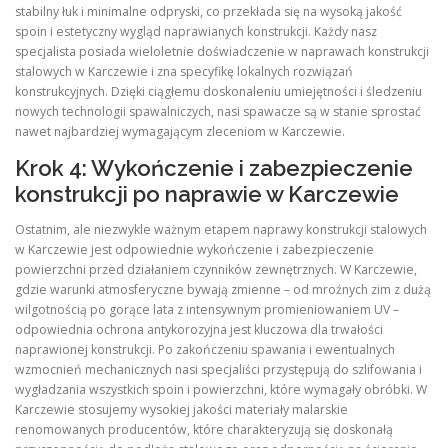
stabilny łuk i minimalne odpryski, co przekłada się na wysoką jakość
spoin i estetyczny wygląd naprawianych konstrukcji. Każdy nasz
specjalista posiada wieloletnie doświadczenie w naprawach konstrukcji
stalowych w Karczewie i zna specyfikę lokalnych rozwiązań
konstrukcyjnych. Dzięki ciągłemu doskonaleniu umiejętności i śledzeniu
nowych technologii spawalniczych, nasi spawacze są w stanie sprostać
nawet najbardziej wymagającym zleceniom w Karczewie.
Krok 4: Wykończenie i zabezpieczenie
konstrukcji po naprawie w Karczewie
Ostatnim, ale niezwykle ważnym etapem naprawy konstrukcji stalowych
w Karczewie jest odpowiednie wykończenie i zabezpieczenie
powierzchni przed działaniem czynników zewnętrznych. W Karczewie,
gdzie warunki atmosferyczne bywają zmienne – od mroźnych zim z dużą
wilgotnością po gorące lata z intensywnym promieniowaniem UV –
odpowiednia ochrona antykorozyjna jest kluczowa dla trwałości
naprawionej konstrukcji. Po zakończeniu spawania i ewentualnych
wzmocnień mechanicznych nasi specjaliści przystępują do szlifowania i
wygładzania wszystkich spoin i powierzchni, które wymagały obróbki. W
Karczewie stosujemy wysokiej jakości materiały malarskie
renomowanych producentów, które charakteryzują się doskonałą