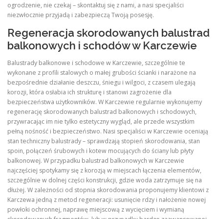
ogrodzenie, nie czekaj – skontaktuj się z nami, a nasi specjaliści
niezwłocznie przyjadą i zabezpieczą Twoją posesję.
Regeneracja skorodowanych balustrad
balkonowych i schodów w Karczewie
Balustrady balkonowe i schodowe w Karczewie, szczególnie te
wykonane z profili stalowych o małej grubości ścianki i narażone na
bezpośrednie działanie deszczu, śniegu i wilgoci, z czasem ulegają
korozji, która osłabia ich strukturę i stanowi zagrożenie dla
bezpieczeństwa użytkowników. W Karczewie regularnie wykonujemy
regenerację skorodowanych balustrad balkonowych i schodowych,
przywracając im nie tylko estetyczny wygląd, ale przede wszystkim
pełną nośność i bezpieczeństwo. Nasi specjaliści w Karczewie oceniają
stan techniczny balustrady – sprawdzają stopień skorodowania, stan
spoin, połączeń śrubowych i kotew mocujących do ściany lub płyty
balkonowej. W przypadku balustrad balkonowych w Karczewie
najczęściej spotykamy się z korozją w miejscach łączenia elementów,
szczególnie w dolnej części konstrukcji, gdzie woda zatrzymuje się na
dłużej. W zależności od stopnia skorodowania proponujemy klientowi z
Karczewa jedną z metod regeneracji: usunięcie rdzy i nałożenie nowej
powłoki ochronnej, naprawę miejscową z wycięciem i wymianą