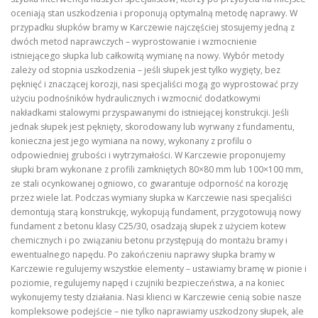
oceniają stan uszkodzenia i proponują optymalną metodę naprawy. W
przypadku słupków bramy w Karczewie najczęściej stosujemy jedną z
dwóch metod naprawczych – wyprostowanie i wzmocnienie
istniejącego słupka lub całkowitą wymianę na nowy. Wybór metody
zależy od stopnia uszkodzenia – jeśli słupek jest tylko wygięty, bez
pęknięć i znaczącej korozji, nasi specjaliści mogą go wyprostować przy
użyciu podnośników hydraulicznych i wzmocnić dodatkowymi
nakładkami stalowymi przyspawanymi do istniejącej konstrukcji. Jeśli
jednak słupek jest pęknięty, skorodowany lub wyrwany z fundamentu,
konieczna jest jego wymiana na nowy, wykonany z profilu o
odpowiedniej grubości i wytrzymałości. W Karczewie proponujemy
słupki bram wykonane z profili zamkniętych 80×80 mm lub 100×100 mm,
ze stali ocynkowanej ogniowo, co gwarantuje odporność na korozję
przez wiele lat. Podczas wymiany słupka w Karczewie nasi specjaliści
demontują starą konstrukcję, wykopują fundament, przygotowują nowy
fundament z betonu klasy C25/30, osadzają słupek z użyciem kotew
chemicznych i po związaniu betonu przystępują do montażu bramy i
ewentualnego napędu. Po zakończeniu naprawy słupka bramy w
Karczewie regulujemy wszystkie elementy – ustawiamy bramę w pionie i
poziomie, regulujemy napęd i czujniki bezpieczeństwa, a na koniec
wykonujemy testy działania. Nasi klienci w Karczewie cenią sobie nasze
kompleksowe podejście – nie tylko naprawiamy uszkodzony słupek, ale