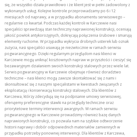
się, że wszystko działa prawidłowo i że klient jest w pełni zadowolony z
wykonanych usług. Kolejne kontrole przeprowadzamy po 6 i 12
miesiącach od naprawy, a w przypadku abonamentu serwisowego –
regularnie co kwartał. Podczas każdej kontroli w Karczewie nasi
specjaliści sprawdzają stan techniczny naprawionej konstrukcji, oceniają
jakość powłok antykorozyjnych, dokręcają połączenia śrubowe i smarują
elementy ruchome. W przypadku wykrycia drobnych usterek lub oznak
zużycia, nasi specjaliści usuwają je niezwłocznie w ramach serwisu
pogwarancyjnego. Dzięki regularnym przeglądom nasi klienci w
Karczewie mogą uniknąć kosztownych napraw w przyszłości i cieszyć się
bezawaryjnym działaniem swoich konstrukcji stalowych przez wiele lat.
Serwis pogwarancyjny w Karczewie obejmuje również doradztwo
techniczne – nasi klienci mogą zawsze skontaktować się z nami i
skonsultować się z naszymi specjalistami w kwestiach związanych z
eksploatacją i konserwacją konstrukcji stalowych. Dla klientów z
Karczewa, którzy zdecydują się na podpisanie umowy serwisowej,
oferujemy preferencyjne stawki na przeglądy techniczne oraz
priorytetowe terminy interwencji awaryjnych. W ramach serwisu
pogwarancyjnego w Karczewie prowadzimy również bazę danych
naprawionych konstrukcji, co pozwala nam na szybkie odtworzenie
historii naprawy i dobór odpowiednich materiałów zamiennych w
przypadku potrzeby ponownej interwencji. Dla klientów z Karczewa,