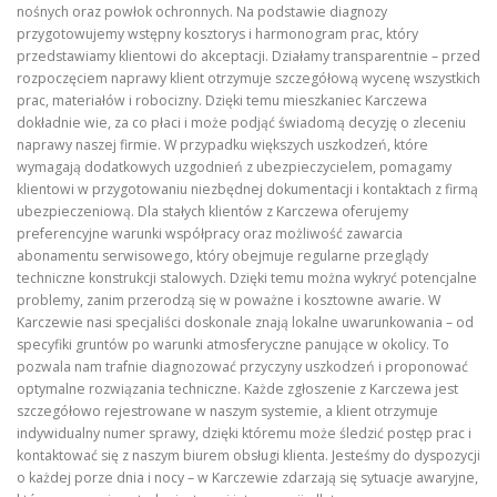
nośnych oraz powłok ochronnych. Na podstawie diagnozy
przygotowujemy wstępny kosztorys i harmonogram prac, który
przedstawiamy klientowi do akceptacji. Działamy transparentnie – przed
rozpoczęciem naprawy klient otrzymuje szczegółową wycenę wszystkich
prac, materiałów i robocizny. Dzięki temu mieszkaniec Karczewa
dokładnie wie, za co płaci i może podjąć świadomą decyzję o zleceniu
naprawy naszej firmie. W przypadku większych uszkodzeń, które
wymagają dodatkowych uzgodnień z ubezpieczycielem, pomagamy
klientowi w przygotowaniu niezbędnej dokumentacji i kontaktach z firmą
ubezpieczeniową. Dla stałych klientów z Karczewa oferujemy
preferencyjne warunki współpracy oraz możliwość zawarcia
abonamentu serwisowego, który obejmuje regularne przeglądy
techniczne konstrukcji stalowych. Dzięki temu można wykryć potencjalne
problemy, zanim przerodzą się w poważne i kosztowne awarie. W
Karczewie nasi specjaliści doskonale znają lokalne uwarunkowania – od
specyfiki gruntów po warunki atmosferyczne panujące w okolicy. To
pozwala nam trafnie diagnozować przyczyny uszkodzeń i proponować
optymalne rozwiązania techniczne. Każde zgłoszenie z Karczewa jest
szczegółowo rejestrowane w naszym systemie, a klient otrzymuje
indywidualny numer sprawy, dzięki któremu może śledzić postęp prac i
kontaktować się z naszym biurem obsługi klienta. Jesteśmy do dyspozycji
o każdej porze dnia i nocy – w Karczewie zdarzają się sytuacje awaryjne,