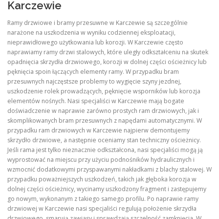
Karczewie
Ramy drzwiowe i bramy przesuwne w Karczewie są szczególnie
narażone na uszkodzenia w wyniku codziennej eksploatacji,
nieprawidłowego użytkowania lub korozji. W Karczewie często
naprawiamy ramy drzwi stalowych, które uległy odkształceniu na skutek
opadnięcia skrzydła drzwiowego, korozji w dolnej części ościeżnicy lub
pęknięcia spoin łączących elementy ramy. W przypadku bram
przesuwnych najczęstsze problemy to wygięcie szyny jezdnej,
uszkodzenie rolek prowadzących, pęknięcie wsporników lub korozja
elementów nośnych. Nasi specjaliści w Karczewie mają bogate
doświadczenie w naprawie zarówno prostych ram drzwiowych, jak i
skomplikowanych bram przesuwnych z napędami automatycznymi. W
przypadku ram drzwiowych w Karczewie najpierw demontujemy
skrzydło drzwiowe, a następnie oceniamy stan techniczny ościeżnicy.
Jeśli rama jest tylko nieznacznie odkształcona, nasi specjaliści mogą ją
wyprostować na miejscu przy użyciu podnośników hydraulicznych i
wzmocnić dodatkowymi przyspawanymi nakładkami z blachy stalowej. W
przypadku poważniejszych uszkodzeń, takich jak głęboka korozja w
dolnej części ościeżnicy, wycinamy uszkodzony fragment i zastępujemy
go nowym, wykonanym z takiego samego profilu. Po naprawie ramy
drzwiowej w Karczewie nasi specjaliści regulują położenie skrzydła
drzwiowego, smarują zawiasy i sprawdzają szczelność zamknięcia. W