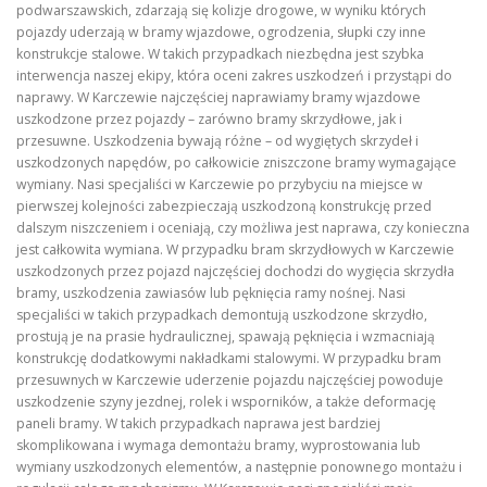
podwarszawskich, zdarzają się kolizje drogowe, w wyniku których
pojazdy uderzają w bramy wjazdowe, ogrodzenia, słupki czy inne
konstrukcje stalowe. W takich przypadkach niezbędna jest szybka
interwencja naszej ekipy, która oceni zakres uszkodzeń i przystąpi do
naprawy. W Karczewie najczęściej naprawiamy bramy wjazdowe
uszkodzone przez pojazdy – zarówno bramy skrzydłowe, jak i
przesuwne. Uszkodzenia bywają różne – od wygiętych skrzydeł i
uszkodzonych napędów, po całkowicie zniszczone bramy wymagające
wymiany. Nasi specjaliści w Karczewie po przybyciu na miejsce w
pierwszej kolejności zabezpieczają uszkodzoną konstrukcję przed
dalszym niszczeniem i oceniają, czy możliwa jest naprawa, czy konieczna
jest całkowita wymiana. W przypadku bram skrzydłowych w Karczewie
uszkodzonych przez pojazd najczęściej dochodzi do wygięcia skrzydła
bramy, uszkodzenia zawiasów lub pęknięcia ramy nośnej. Nasi
specjaliści w takich przypadkach demontują uszkodzone skrzydło,
prostują je na prasie hydraulicznej, spawają pęknięcia i wzmacniają
konstrukcję dodatkowymi nakładkami stalowymi. W przypadku bram
przesuwnych w Karczewie uderzenie pojazdu najczęściej powoduje
uszkodzenie szyny jezdnej, rolek i wsporników, a także deformację
paneli bramy. W takich przypadkach naprawa jest bardziej
skomplikowana i wymaga demontażu bramy, wyprostowania lub
wymiany uszkodzonych elementów, a następnie ponownego montażu i