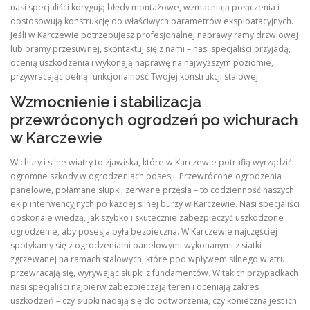
nasi specjaliści korygują błędy montażowe, wzmacniają połączenia i
dostosowują konstrukcję do właściwych parametrów eksploatacyjnych.
Jeśli w Karczewie potrzebujesz profesjonalnej naprawy ramy drzwiowej
lub bramy przesuwnej, skontaktuj się z nami – nasi specjaliści przyjadą,
ocenią uszkodzenia i wykonają naprawę na najwyższym poziomie,
przywracając pełną funkcjonalność Twojej konstrukcji stalowej.
Wzmocnienie i stabilizacja
przewróconych ogrodzeń po wichurach
w Karczewie
Wichury i silne wiatry to zjawiska, które w Karczewie potrafią wyrządzić
ogromne szkody w ogrodzeniach posesji. Przewrócone ogrodzenia
panelowe, połamane słupki, zerwane przęsła – to codzienność naszych
ekip interwencyjnych po każdej silnej burzy w Karczewie. Nasi specjaliści
doskonale wiedzą, jak szybko i skutecznie zabezpieczyć uszkodzone
ogrodzenie, aby posesja była bezpieczna. W Karczewie najczęściej
spotykamy się z ogrodzeniami panelowymi wykonanymi z siatki
zgrzewanej na ramach stalowych, które pod wpływem silnego wiatru
przewracają się, wyrywając słupki z fundamentów. W takich przypadkach
nasi specjaliści najpierw zabezpieczają teren i oceniają zakres
uszkodzeń – czy słupki nadają się do odtworzenia, czy konieczna jest ich