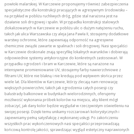
powłoki malarskiej. W Karczewie proponujemy również zabezpieczenia
specjalistyczne dla konstrukcji pracujących w agresywnym środowisku –
na przykład w pobliżu ruchliwych dróg, gdzie stal narażona jest na
działanie soli drogowej i spalin. W przypadku konstrukcji stalowych
zlokalizowanych w Karczewie w pobliżu ulic o dużym natężeniu ruchu,
takich jak ulica Warszawska czy aleja Jana Pawła II, stosujemy dodatkowe
warstwy ochronne, które zapewniają odporność na agresywne
chemicznie związki zawarte w spalinach i soli drogowej. Nasi specjaliści
w Karczewie doskonale znają specyfikę lokalnych warunków i dobierają
odpowiednie systemy antykorozyjne do konkretnych zastosowań. W
przypadku ogrodzeń i bram w Karczewie, które są narażone na
intensywne promieniowanie UV, stosujemy farby nawierzchniowe z
filtrami UV, które nie blakną i nie kredują pod wpływem słońca przez
wiele lat. Dla klientów w Karczewie, którzy zlecają nam renowację
większych powierzchni, takich jak ogrodzenia całych posesji czy
balustrady balkonowe w budynkach wielorodzinnych, oferujemy
możliwość wykonania próbek kolorów na miejscu, aby klient mógł
zobaczyć, jak dany kolor będzie wyglądał w rzeczywistym oświetleniu na
swojej posesji. Dzięki temu unikamy rozczarowań kolorystycznych i
zapewniamy pełną satysfakcję z wykonanej usługi. Po zakończeniu
wszystkich prac wykończeniowych nasi specjaliści przeprowadzają
końcową kontrolę jakości, sprawdzając wygląd estetyczny naprawionych