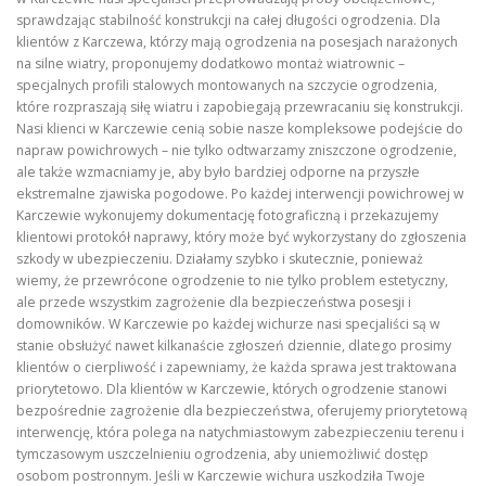
sprawdzając stabilność konstrukcji na całej długości ogrodzenia. Dla
klientów z Karczewa, którzy mają ogrodzenia na posesjach narażonych
na silne wiatry, proponujemy dodatkowo montaż wiatrownic –
specjalnych profili stalowych montowanych na szczycie ogrodzenia,
które rozpraszają siłę wiatru i zapobiegają przewracaniu się konstrukcji.
Nasi klienci w Karczewie cenią sobie nasze kompleksowe podejście do
napraw powichrowych – nie tylko odtwarzamy zniszczone ogrodzenie,
ale także wzmacniamy je, aby było bardziej odporne na przyszłe
ekstremalne zjawiska pogodowe. Po każdej interwencji powichrowej w
Karczewie wykonujemy dokumentację fotograficzną i przekazujemy
klientowi protokół naprawy, który może być wykorzystany do zgłoszenia
szkody w ubezpieczeniu. Działamy szybko i skutecznie, ponieważ
wiemy, że przewrócone ogrodzenie to nie tylko problem estetyczny,
ale przede wszystkim zagrożenie dla bezpieczeństwa posesji i
domowników. W Karczewie po każdej wichurze nasi specjaliści są w
stanie obsłużyć nawet kilkanaście zgłoszeń dziennie, dlatego prosimy
klientów o cierpliwość i zapewniamy, że każda sprawa jest traktowana
priorytetowo. Dla klientów w Karczewie, których ogrodzenie stanowi
bezpośrednie zagrożenie dla bezpieczeństwa, oferujemy priorytetową
interwencję, która polega na natychmiastowym zabezpieczeniu terenu i
tymczasowym uszczelnieniu ogrodzenia, aby uniemożliwić dostęp
osobom postronnym. Jeśli w Karczewie wichura uszkodziła Twoje