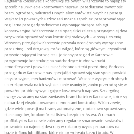
Regularna konserwacja konstrukcji stalowych w Karczewie to najlepszy
sposób na uniknięcie kosztownych napraw i przedłużenie żywotności
bram, ogrodzeń, balustrad i innych elementów stalowych na posesji.
Większości poważnych uszkodzeń można zapobiec, przeprowadzając
regularne przeglądy techniczne i wykonując bieżące zabiegi
konserwacyjne. W Karczewie nasi specjaliści zalecają przynajmniej dwa
razy w roku sprawdzać stan konstrukcji stalowych – wiosną i jesienią.
Wiosenny przegląd w Karczewie pozwala ocenić szkody wyrządzone
przez zimę – sól drogową, mróz i wilgoć, które są głównymi czynnikami
przyspieszającymi korozję stali. Jesienny przegląd w Karczewie
przygotowuje konstrukcję na nadchodzące trudne warunki
atmosferyczne i pozwala usunąć drobne usterki przed zimą. Podczas
przeglądu w Karczewie nasi specjaliści sprawdzają stan spoin, powłoki
antykorozyjnej, mechanizmów i mocowań. Wczesne wykrycie drobnych
usterek pozwala na ich szybkie i tanie usunięcie, zanim przerodzą się w
poważne problemy wymagające kosztownych napraw. Szczególną
uwagę zwracamy na stan zawiasów bram i furtek w Karczewie, które są
najbardziej eksploatowanymi elementami konstrukcji. W Karczewie,
gdzie wiele posesji ma bramy automatyczne, dodatkowo sprawdzamy
stan napędów, fotokomórek i listew bezpieczeństwa. W ramach
profilaktyki w Karczewie zalecamy regularne smarowanie zawiasów i
prowadnic co najmniej dwa razy w roku przy użyciu preparatów na
bazie teflonu lub silikonu, które nie przyciągają kurzu i brudu. W