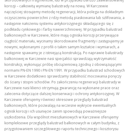
skorodowanych fragmentów, lub w przypadku bardzo zaawansowanej
korozji – całkowitą wymianę balustrady na nową. W Karczewie
najczęściej stosujemy metodę regeneracji, która polega na dokładnym
oczyszczeniu powierzchni z rdzy metodą piaskowania lub szlifowania, a
następnie nałożeniu systemu antykorozyjnego składającego się z
podkładu cynkowego i farby nawierzchniowej. W przypadku balustrad
balkonowych w Karczewie, które mają ogniska korozji przerywające
ciągłość materiału, wycinamy skorodowane fragmenty i zastępujemy je
nowymi, wykonanymi z profili o takim samym kształcie i wymiarach, a
następnie spawamy je z istniejącą konstrukcją. Po naprawie balustrady
balkonowej w Karczewie nasi specjaliści sprawdzają wytrzymałość
konstrukcji, wykonując próbę obciążeniową zgodną z obowiązującymi
normami PN-EN 1990 i PN-EN 1991. W przypadku balustrad schodowych
w Karczewie dodatkowo sprawdzamy stabilność mocowania poręczy
do ściany i stopni schodów. Po zakończeniu regeneracji balustrady w
Karczewie nasi klienci otrzymują gwarancję na wykonane prace oraz
zalecenia dotyczące dalszej konserwacji i ochrony antykorozyjnej. W
Karczewie oferujemy również okresowe przeglądy balustrad
balkonowych, które pozwalają na wczesne wykrycie ewentualnych
ognisk korozji i ich usunięcie zanim spowodują poważniejsze
uszkodzenia. Dla wspólnot mieszkaniowych w Karczewie oferujemy
kompleksowe przeglądy balustrad balkonowych w całym budynku, z
przygotowaniem szczegółowego raportu technicznego i kosztorysu