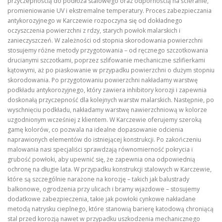
przyczepnością do podłoża stalowego oraz odpornością na ścieranie,
promieniowanie UV i ekstremalne temperatury. Proces zabezpieczania
antykorozyjnego w Karczewie rozpoczyna się od dokładnego
oczyszczenia powierzchni z rdzy, starych powłok malarskich i
zanieczyszczeń. W zależności od stopnia skorodowania powierzchni
stosujemy różne metody przygotowania – od ręcznego szczotkowania
drucianymi szczotkami, poprzez szlifowanie mechaniczne szlifierkami
kątowymi, aż po piaskowanie w przypadku powierzchni o dużym stopniu
skorodowania. Po przygotowaniu powierzchni nakładamy warstwę
podkładu antykorozyjnego, który zawiera inhibitory korozji i zapewnia
doskonałą przyczepność dla kolejnych warstw malarskich. Następnie, po
wyschnięciu podkładu, nakładamy warstwę nawierzchniową w kolorze
uzgodnionym wcześniej z klientem. W Karczewie oferujemy szeroką
gamę kolorów, co pozwala na idealne dopasowanie odcienia
naprawionych elementów do istniejącej konstrukcji. Po zakończeniu
malowania nasi specjaliści sprawdzają równomierność pokrycia i
grubość powłoki, aby upewnić się, że zapewnia ona odpowiednią
ochronę na długie lata. W przypadku konstrukcji stalowych w Karczewie,
które są szczególnie narażone na korozję – takich jak balustrady
balkonowe, ogrodzenia przy ulicach i bramy wjazdowe – stosujemy
dodatkowe zabezpieczenia, takie jak powłoki cynkowe nakładane
metodą natrysku cieplnego, które stanowią barierę katodową chroniącą
stal przed korozją nawet w przypadku uszkodzenia mechanicznego