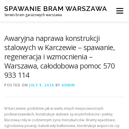
Skip
SPAWANIE BRAM WARSZAWA
to
Menu
content
Serwis bram garażowych warszawa
SPAWANIE BRAM GARAŻOWYCH I OGRODZEŃ WARSZAWA
Awaryjna naprawa konstrukcji
stalowych w Karczewie – spawanie,
regeneracja i wzmocnienia –
AWARYJNE OTWIERANIE BRAM
BLOG
KONTAKT
Warszawa, całodobowa pomoc 570
933 114
POSTED ON
JULY 9, 2026
BY
ADMIN
W Karczewie, podobnie jak w wielu innych miejscowościach
podwarszawskich, konstrukcje stalowe są wszechobecne i pełnią
kluczową rolę w codziennym życiu mieszkańców. Bramy wjazdowe,
ogrodzenia posesji, balustrady balkonowe, konstrukcje wsporcze czy