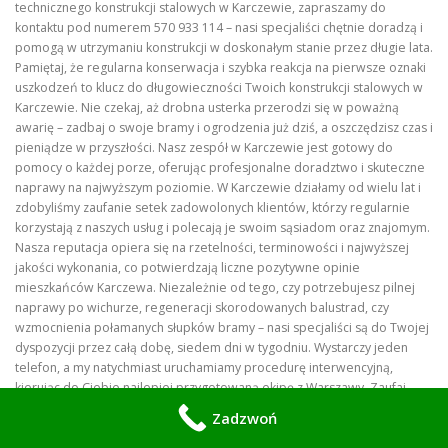
technicznego konstrukcji stalowych w Karczewie, zapraszamy do
kontaktu pod numerem 570 933 114 – nasi specjaliści chętnie doradzą i
pomogą w utrzymaniu konstrukcji w doskonałym stanie przez długie lata.
Pamiętaj, że regularna konserwacja i szybka reakcja na pierwsze oznaki
uszkodzeń to klucz do długowieczności Twoich konstrukcji stalowych w
Karczewie. Nie czekaj, aż drobna usterka przerodzi się w poważną
awarię – zadbaj o swoje bramy i ogrodzenia już dziś, a oszczędzisz czas i
pieniądze w przyszłości. Nasz zespół w Karczewie jest gotowy do
pomocy o każdej porze, oferując profesjonalne doradztwo i skuteczne
naprawy na najwyższym poziomie. W Karczewie działamy od wielu lat i
zdobyliśmy zaufanie setek zadowolonych klientów, którzy regularnie
korzystają z naszych usług i polecają je swoim sąsiadom oraz znajomym.
Nasza reputacja opiera się na rzetelności, terminowości i najwyższej
jakości wykonania, co potwierdzają liczne pozytywne opinie
mieszkańców Karczewa. Niezależnie od tego, czy potrzebujesz pilnej
naprawy po wichurze, regeneracji skorodowanych balustrad, czy
wzmocnienia połamanych słupków bramy – nasi specjaliści są do Twojej
dyspozycji przez całą dobę, siedem dni w tygodniu. Wystarczy jeden
telefon, a my natychmiast uruchamiamy procedurę interwencyjną,
kierując do Ciebie najlepiej przygotowaną ekipę z Warszawy. Zaufaj
profesjonalistom, którzy dbają o bezpieczeństwo Twojej posesji i
Zadzwoń
wykonują swoją pracę z pasją i zaangażowaniem. Zapraszamy do
współpracy wszystkich mieszkańców Karczewa – gwarantujemy