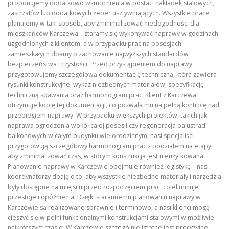
proponujemy dodatkowo wzmocnienia w postaci nakładek stalowych,
zastrzałów lub dodatkowych żeber usztywniających. Wszystkie prace
planujemy w taki sposób, aby zminimalizować niedogodności dla
mieszkańców Karczewa – staramy się wykonywać naprawy w godzinach
uzgodnionych z klientem, a w przypadku prac na posesjach
zamieszkałych dbamy o zachowanie najwyższych standardów
bezpieczeństwa i czystości. Przed przystąpieniem do naprawy
przygotowujemy szczegółową dokumentację techniczną, która zawiera
rysunki konstrukcyjne, wykaz niezbędnych materiałów, specyfikację
techniczną spawania oraz harmonogram prac. Klient z Karczewa
otrzymuje kopię tej dokumentacji, co pozwala mu na pełną kontrolę nad
przebiegiem naprawy. W przypadku większych projektów, takich jak
naprawa ogrodzenia wokół całej posesji czy regeneracja balustrad
balkonowych w całym budynku wielorodzinnym, nasi specjaliści
przygotowują szczegółowy harmonogram prac z podziałem na etapy,
aby zminimalizować czas, w którym konstrukcja jest nieużytkowana.
Planowanie naprawy w Karczewie obejmuje również logistykę – nasi
koordynatorzy dbają o to, aby wszystkie niezbędne materiały i narzędzia
były dostępne na miejscu przed rozpoczęciem prac, co eliminuje
przestoje i opóźnienia. Dzięki starannemu planowaniu naprawy w
Karczewie są realizowane sprawnie i terminowo, a nasi klienci mogą
cieszyć się w pełni funkcjonalnymi konstrukcjami stalowymi w możliwie
najkrótszym czasie. W Karczewie szczególnie istotne jest precyzyjne