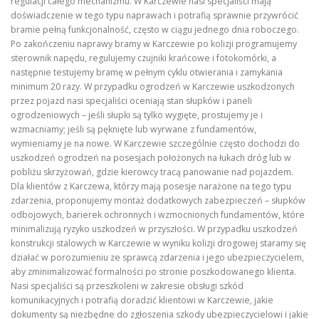
regulacji całego mechanizmu. W Karczewie nasi specjaliści mają
doświadczenie w tego typu naprawach i potrafią sprawnie przywrócić
bramie pełną funkcjonalność, często w ciągu jednego dnia roboczego.
Po zakończeniu naprawy bramy w Karczewie po kolizji programujemy
sterownik napędu, regulujemy czujniki krańcowe i fotokomórki, a
następnie testujemy bramę w pełnym cyklu otwierania i zamykania
minimum 20 razy. W przypadku ogrodzeń w Karczewie uszkodzonych
przez pojazd nasi specjaliści oceniają stan słupków i paneli
ogrodzeniowych – jeśli słupki są tylko wygięte, prostujemy je i
wzmacniamy; jeśli są pęknięte lub wyrwane z fundamentów,
wymieniamy je na nowe. W Karczewie szczególnie często dochodzi do
uszkodzeń ogrodzeń na posesjach położonych na łukach dróg lub w
pobliżu skrzyżowań, gdzie kierowcy tracą panowanie nad pojazdem.
Dla klientów z Karczewa, którzy mają posesje narażone na tego typu
zdarzenia, proponujemy montaż dodatkowych zabezpieczeń – słupków
odbojowych, barierek ochronnych i wzmocnionych fundamentów, które
minimalizują ryzyko uszkodzeń w przyszłości. W przypadku uszkodzeń
konstrukcji stalowych w Karczewie w wyniku kolizji drogowej staramy się
działać w porozumieniu ze sprawcą zdarzenia i jego ubezpieczycielem,
aby zminimalizować formalności po stronie poszkodowanego klienta.
Nasi specjaliści są przeszkoleni w zakresie obsługi szkód
komunikacyjnych i potrafią doradzić klientowi w Karczewie, jakie
dokumenty są niezbędne do zgłoszenia szkody ubezpieczycielowi i jakie