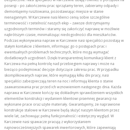
posesji – po zakończeniu prac sprzątamy teren, zabieramy odpady i
demontujemy rusztowania, pozostawiając miejsce w stanie
nienagannym. W Karczewie nasi klienci cenią sobie szczególnie
terminowość i rzetelność naszych ekip – zawsze dotrzymujemy
uzgodnionych terminów i staramy się zakończyć naprawę w możliwie
najkrótszym czasie, minimalizując niedogodności dla mieszkańców.
Podczas wykonywania napraw w Karczewie nasi specjaliści pozostają w
stałym kontakcie z klientem, informując go o postępach prac i
ewentualnych problemach technicznych, które mogą wymagać
dodatkowych uzgodnień. Dzięki transparentnej komunikacji klient z
Karczewa ma pełną kontrolę nad przebiegiem naprawy i może na
bieżąco podejmować decyzje dotyczące zakresu prac. W przypadku
skomplikowanych napraw, które wymagają kilku dni pracy, nasi
specjaliści zabezpieczają teren na noc i informują klienta o stanie
zaawansowania prac przed ich wznowieniem następnego dnia. Każda
naprawa w Karczewie kończy się dokładnym sprawdzeniem wszystkich
elementów konstrukcji i wydaniem klientowi pisemnej gwarancji na
wykonane prace oraz użyte materiały. Gwarantujemy, że naprawione
konstrukcje stalowe w Karczewie będą służyć naszym klientom przez
wiele lat, zachowując pełną funkcjonalność i estetyczny wygląd. W
Karczewie nasi spawacze pracują z wykorzystaniem
najnowocześniejszych spawarek inwertorowych, które zapewniają