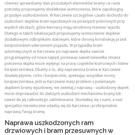
również sprawdzamy stan pozostałych elementów bramy i w razie
potrzeby proponujemy dodatkowe wzmocnienia, które zapobiegną
przyszłym uszkodzeniom. W Karczewie szczególnie często dochodzi do
uszkodzeń słupków bram wjazdowych na posesjach położonych przy
wąskich uliczkach, gdzie kierowcy mają utrudniony manewr wjazdu.
Dlatego w takich lokalizacjach proponujemy wzmocnienie słupków
dodatkowymi odbojnikami stalowymi, które chronią konstrukcję przed
bezpośrednim uderzeniem pojazdu. W przypadku bram
automatycznych w Karczewie po naprawie słupka zawsze
programujemy od nowa napęd, ponieważ nawet niewielka zmiana
położenia słupka może wpłynąć na pracę czujników krańcowych i listew
bezpieczeństwa. Dbamy o to, aby naprawiona brama w Karczewie
działała płynnie, cicho i bezpiecznie, spełniając wszystkie normy
bezpieczeństwa. Jeśli w Karczewie masz problem z połamanym
słupkiem bramy wjazdowej, nie zwlekaj z naprawą – uszkodzony słupek
może doprowadzić do dalszych uszkodzeń mechanizmu bramy lub
nawet do jej całkowitego zablokowania. Skontaktuj się z nami, a nasi
specjaliści niezwłocznie udadzą się do Karczewa i profesjonalnie
naprawią Twoją bramę.
Naprawa uszkodzonych ram
drzwiowych i bram przesuwnych w