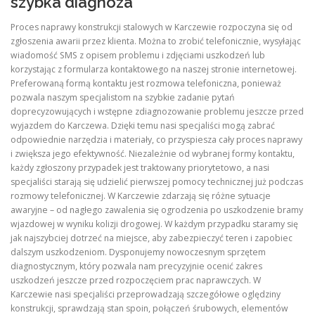
szybka diagnoza
Proces naprawy konstrukcji stalowych w Karczewie rozpoczyna się od
zgłoszenia awarii przez klienta. Można to zrobić telefonicznie, wysyłając
wiadomość SMS z opisem problemu i zdjęciami uszkodzeń lub
korzystając z formularza kontaktowego na naszej stronie internetowej.
Preferowaną formą kontaktu jest rozmowa telefoniczna, ponieważ
pozwala naszym specjalistom na szybkie zadanie pytań
doprecyzowujących i wstępne zdiagnozowanie problemu jeszcze przed
wyjazdem do Karczewa. Dzięki temu nasi specjaliści mogą zabrać
odpowiednie narzędzia i materiały, co przyspiesza cały proces naprawy
i zwiększa jego efektywność. Niezależnie od wybranej formy kontaktu,
każdy zgłoszony przypadek jest traktowany priorytetowo, a nasi
specjaliści starają się udzielić pierwszej pomocy technicznej już podczas
rozmowy telefonicznej. W Karczewie zdarzają się różne sytuacje
awaryjne – od nagłego zawalenia się ogrodzenia po uszkodzenie bramy
wjazdowej w wyniku kolizji drogowej. W każdym przypadku staramy się
jak najszybciej dotrzeć na miejsce, aby zabezpieczyć teren i zapobiec
dalszym uszkodzeniom. Dysponujemy nowoczesnym sprzętem
diagnostycznym, który pozwala nam precyzyjnie ocenić zakres
uszkodzeń jeszcze przed rozpoczęciem prac naprawczych. W
Karczewie nasi specjaliści przeprowadzają szczegółowe oględziny
konstrukcji, sprawdzają stan spoin, połączeń śrubowych, elementów