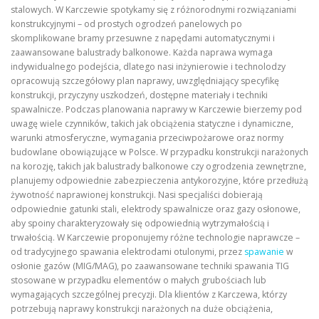
stalowych. W Karczewie spotykamy się z różnorodnymi rozwiązaniami
konstrukcyjnymi – od prostych ogrodzeń panelowych po
skomplikowane bramy przesuwne z napędami automatycznymi i
zaawansowane balustrady balkonowe. Każda naprawa wymaga
indywidualnego podejścia, dlatego nasi inżynierowie i technolodzy
opracowują szczegółowy plan naprawy, uwzględniający specyfikę
konstrukcji, przyczyny uszkodzeń, dostępne materiały i techniki
spawalnicze. Podczas planowania naprawy w Karczewie bierzemy pod
uwagę wiele czynników, takich jak obciążenia statyczne i dynamiczne,
warunki atmosferyczne, wymagania przeciwpożarowe oraz normy
budowlane obowiązujące w Polsce. W przypadku konstrukcji narażonych
na korozję, takich jak balustrady balkonowe czy ogrodzenia zewnętrzne,
planujemy odpowiednie zabezpieczenia antykorozyjne, które przedłużą
żywotność naprawionej konstrukcji. Nasi specjaliści dobierają
odpowiednie gatunki stali, elektrody spawalnicze oraz gazy osłonowe,
aby spoiny charakteryzowały się odpowiednią wytrzymałością i
trwałością. W Karczewie proponujemy różne technologie naprawcze –
od tradycyjnego spawania elektrodami otulonymi, przez
spawanie
w
osłonie gazów (MIG/MAG), po zaawansowane techniki spawania TIG
stosowane w przypadku elementów o małych grubościach lub
wymagających szczególnej precyzji. Dla klientów z Karczewa, którzy
potrzebują naprawy konstrukcji narażonych na duże obciążenia,