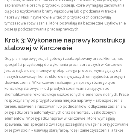
zaplanowanie prac w przypadku posesji, które wymagają zachowania
ciągłości użytkowania bramy wjazdowej lub ogrodzenia w trakcie
naprawy. Nasi inżynierowie w takich przypadkach opracowują
tymczasowe rozwiązania, które pozwalają na bezpieczne użytkowanie
posesji podczas trwania prac naprawczych.
Krok 3: Wykonanie naprawy konstrukcji
stalowej w Karczewie
Gdy plan naprawy jest już gotowy i zaakceptowany przez klienta, nasi
specjaliści przystępują do wykonania prac naprawczych w Karczewie.
Jest to najbardziej intensywny etap całego procesu, wymagający od
naszych spawaczy i konstruktorów najwyższych umiejętności, precyzji i
doświadczenia. W Karczewie realizujemy naprawy różnego typu
konstrukcji stalowych – od prostych spoin wzmacniających po
skomplikowane rekonstrukcje uszkodzonych elementów nośnych. Prace
rozpoczynamy od przygotowania miejsca naprawy – zabezpieczenia
terenu, ustawienia rusztowań lub podnośników, odłączenia zasilania w
przypadku bram automatycznych oraz demontażu uszkodzonych
elementów. W przypadku napraw w Karczewie, które wymagają
spawania, nasi specjaliści zwracają szczególną uwagę na przygotowanie
brzegów spoin – usuwają starą farbę, rdzę i zanieczyszczenia, a także