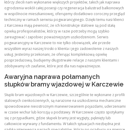
którzy zlecili nam wykonanie większych projektów, takich jak naprawa
ogrodzenia wokół całej posesji czy regeneracja balustrad balkonowych
w wspólnocie mieszkaniowej, oferujemy dodatkowo coroczny przegląd
techniczny w ramach serwisu pogwarancyjnego. Dzięki temu nasi klienci
z Karczewa mają pewność, że ich konstrukcje stalowe są pod stałą
opieką profesjonalistów, którzy w razie potrzeby mogą szybko
zareagować i zapobiec poważniejszym uszkodzeniom. Serwis
pogwarancyjny w Karczewie to nie tylko obowiązek, ale przede
wszystkim wyraz naszej troski o klienta i jego zadowolenie z naszych
usług. Jesteśmy przekonani, że oferując kompleksową opiekę
posprzedażową, budujemy długotrwałe relacje z naszymi klientami i
zdobywamy ich zaufanie, które jest dla nas najważniejsze.
Awaryjna naprawa połamanych
słupków bramy wjazdowej w Karczewie
Słupki bram wjazdowych w Karczewie, szczególnie te wykonane z profili
stalowych cienkościennych, są narażone na uszkodzenia mechaniczne
spowodowane nieostrożnym manewrowaniem pojazdami, uderzeniami
w czasie wichur lub korozją u podstawy. W Karczewie często spotykamy
się z przypadkami, gdzie słupek bramy jest wygięty, pęknięty lub
całkowicie wyrwany z fundamentu. W takich sytuacjach niezbędna jest
szybka interwencja naszych specjalistów, którzy po przybyciu na miejsce