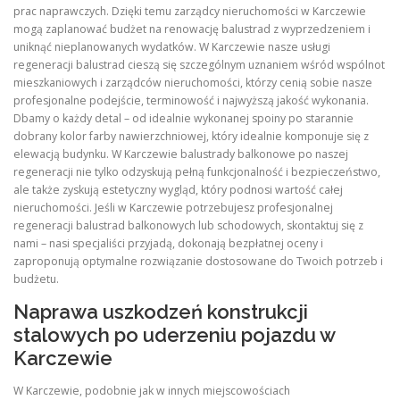
prac naprawczych. Dzięki temu zarządcy nieruchomości w Karczewie
mogą zaplanować budżet na renowację balustrad z wyprzedzeniem i
uniknąć nieplanowanych wydatków. W Karczewie nasze usługi
regeneracji balustrad cieszą się szczególnym uznaniem wśród wspólnot
mieszkaniowych i zarządców nieruchomości, którzy cenią sobie nasze
profesjonalne podejście, terminowość i najwyższą jakość wykonania.
Dbamy o każdy detal – od idealnie wykonanej spoiny po starannie
dobrany kolor farby nawierzchniowej, który idealnie komponuje się z
elewacją budynku. W Karczewie balustrady balkonowe po naszej
regeneracji nie tylko odzyskują pełną funkcjonalność i bezpieczeństwo,
ale także zyskują estetyczny wygląd, który podnosi wartość całej
nieruchomości. Jeśli w Karczewie potrzebujesz profesjonalnej
regeneracji balustrad balkonowych lub schodowych, skontaktuj się z
nami – nasi specjaliści przyjadą, dokonają bezpłatnej oceny i
zaproponują optymalne rozwiązanie dostosowane do Twoich potrzeb i
budżetu.
Naprawa uszkodzeń konstrukcji
stalowych po uderzeniu pojazdu w
Karczewie
W Karczewie, podobnie jak w innych miejscowościach