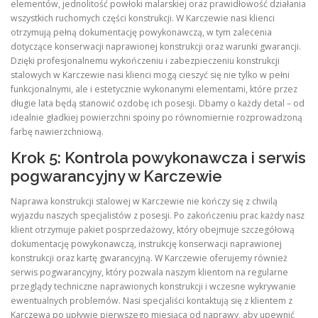
elementów, jednolitość powłoki malarskiej oraz prawidłowość działania
wszystkich ruchomych części konstrukcji. W Karczewie nasi klienci
otrzymują pełną dokumentację powykonawczą, w tym zalecenia
dotyczące konserwacji naprawionej konstrukcji oraz warunki gwarancji.
Dzięki profesjonalnemu wykończeniu i zabezpieczeniu konstrukcji
stalowych w Karczewie nasi klienci mogą cieszyć się nie tylko w pełni
funkcjonalnymi, ale i estetycznie wykonanymi elementami, które przez
długie lata będą stanowić ozdobę ich posesji. Dbamy o każdy detal – od
idealnie gładkiej powierzchni spoiny po równomiernie rozprowadzoną
farbę nawierzchniową.
Krok 5: Kontrola powykonawcza i serwis
pogwarancyjny w Karczewie
Naprawa konstrukcji stalowej w Karczewie nie kończy się z chwilą
wyjazdu naszych specjalistów z posesji. Po zakończeniu prac każdy nasz
klient otrzymuje pakiet posprzedażowy, który obejmuje szczegółową
dokumentację powykonawczą, instrukcję konserwacji naprawionej
konstrukcji oraz kartę gwarancyjną. W Karczewie oferujemy również
serwis pogwarancyjny, który pozwala naszym klientom na regularne
przeglądy techniczne naprawionych konstrukcji i wczesne wykrywanie
ewentualnych problemów. Nasi specjaliści kontaktują się z klientem z
Karczewa po upływie pierwszego miesiąca od naprawy, aby upewnić