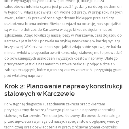
które wymagają natychmiastowej interwencji, dlatego nasza
całodobowa infolinia czynna jest przez 24 godziny na dobę, siedem dni
w tygodniu, włączając święta i dni wolne od pracy. W przypadku nagłych
awarii, takich jak przewrócone ogrodzenie blokujące przejazd czy
uszkodzona brama uniemożliwiająca wjazd na posesję, nasi specjaliści
są w stanie dotrzeć do Karczewa w ciągu kilkudziesięciu minut od
zgłoszenia. Dzięki lokalizacji naszej bazy w Warszawie, czas dojazdu do
Karczewa jest krótki i pozwala na szybką interwencję w każdej sytuacji
kryzysowej. W Karczewie nasi specjaliści zdają sobie sprawę, że każda
minuta zwłoki w przypadku awarii konstrukcji stalowej może prowadzić
do poważniejszych uszkodzeń i wyższych kosztów naprawy. Dlatego
priorytetem jest dla nas natychmiastowa reakcja i podjęcie działań
zabezpieczających, które ograniczą zakres zniszczeń i przygotują grunt
pod właściwą naprawę.
Krok 2: Planowanie naprawy konstrukcji
stalowych w Karczewie
Po wstępnej diagnozie i uzgodnieniu zakresu prac z klientem
przystępujemy do szczegółowego planowania naprawy konstrukcji
stalowej w Karczewie. Ten etap jest kluczowy dla powodzenia całego
przedsięwzięcia i wymaga od naszych specjalistów dogłębnej wiedzy
technicznej oraz doświadczenia w pracy z różnymi typami konstrukcji