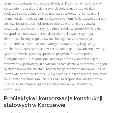
terminy obowiązują w procesie likwidacji. Dzięki temu nasi klienci w
Karczewie mogą skupić się na swoich codziennych obowiązkach,
podczas gdy my zajmujemy się naprawą uszkodzonej konstrukcji i
formalnościami związanymi z odszkodowaniem. W Karczewie zdarzają
się również przypadki, gdy pojazd uderza w bramę przesuwną,
powodując uszkodzenie szyny jezdnej, rolek i wsporników. W takich
przypadkach naprawa jest bardziej skomplikowana i wymaga
demontażu bramy, wyprostowania lub wymiany uszkodzonych
elementów, a następnie ponownego montażu i regulacji całego
mechanizmu. Nasi specjaliści w Karczewie mają doświadczenie w tego
typu naprawach i potrafią sprawnie przywrócić bramie pełną
funkcjonalność. Po zakończeniu naprawy brama w Karczewie jest
testowana w pełnym cyklu otwierania i zamykania, a parametry napędu
są dostosowywane do stanu technicznego bramy po naprawie. Jeśli w
Karczewie doszło do kolizji z Twoją bramą lub ogrodzeniem, skontaktuj
się z nami pod numerem 570 933 114 – nasi specjaliści niezwłocznie
udadzą się na miejsce i profesjonalnie naprawią uszkodzoną
konstrukcję.
Profilaktyka i konserwacja konstrukcji
stalowych w Karczewie