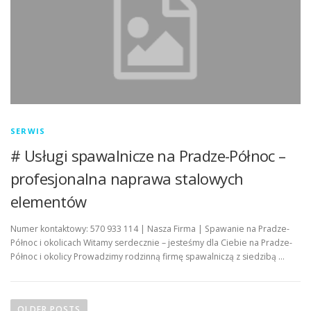
SERWIS
# Usługi spawalnicze na Pradze-Północ –
profesjonalna naprawa stalowych
elementów
Numer kontaktowy: 570 933 114 | Nasza Firma | Spawanie na Pradze-
Północ i okolicach Witamy serdecznie – jesteśmy dla Ciebie na Pradze-
Północ i okolicy Prowadzimy rodzinną firmę spawalniczą z siedzibą …
P
o
OLDER POSTS