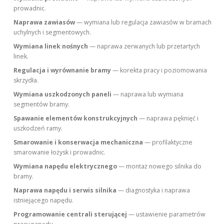
prowadnic.
Naprawa zawiasów
— wymiana lub regulacja zawiasów w bramach
uchylnych i segmentowych.
Wymiana linek nośnych
— naprawa zerwanych lub przetartych
linek.
Regulacja i wyrównanie bramy
— korekta pracy i poziomowania
skrzydła.
Wymiana uszkodzonych paneli
— naprawa lub wymiana
segmentów bramy.
Spawanie elementów konstrukcyjnych
— naprawa pęknięć i
uszkodzeń ramy.
Smarowanie i konserwacja mechaniczna
— profilaktyczne
smarowanie łożysk i prowadnic.
Wymiana napędu elektrycznego
— montaż nowego silnika do
bramy.
Naprawa napędu i serwis silnika
— diagnostyka i naprawa
istniejącego napędu.
Programowanie centrali sterującej
— ustawienie parametrów