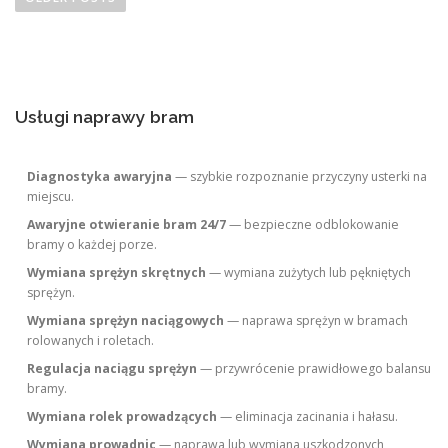
s
t
s
n
Usługi naprawy bram
a
v
i
Diagnostyka awaryjna
— szybkie rozpoznanie przyczyny usterki na
miejscu.
g
Awaryjne otwieranie bram 24/7
— bezpieczne odblokowanie
a
bramy o każdej porze.
t
Wymiana sprężyn skrętnych
— wymiana zużytych lub pękniętych
i
sprężyn.
o
Wymiana sprężyn naciągowych
— naprawa sprężyn w bramach
n
rolowanych i roletach.
Regulacja naciągu sprężyn
— przywrócenie prawidłowego balansu
bramy.
Wymiana rolek prowadzących
— eliminacja zacinania i hałasu.
Wymiana prowadnic
— naprawa lub wymiana uszkodzonych