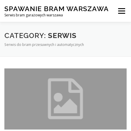
Skip
SPAWANIE BRAM WARSZAWA
to
Menu
content
Serwis bram garażowych warszawa
SPAWANIE BRAM GARAŻOWYCH I OGRODZEŃ WARSZAWA
CATEGORY:
SERWIS
Serwis do bram przesuwnych i automatycznych
AWARYJNE OTWIERANIE BRAM
BLOG
KONTAKT