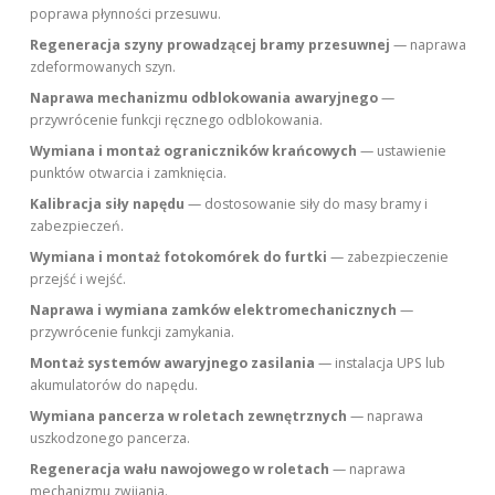
poprawa płynności przesuwu.
Regeneracja szyny prowadzącej bramy przesuwnej
— naprawa
zdeformowanych szyn.
Naprawa mechanizmu odblokowania awaryjnego
—
przywrócenie funkcji ręcznego odblokowania.
Wymiana i montaż ograniczników krańcowych
— ustawienie
punktów otwarcia i zamknięcia.
Kalibracja siły napędu
— dostosowanie siły do masy bramy i
zabezpieczeń.
Wymiana i montaż fotokomórek do furtki
— zabezpieczenie
przejść i wejść.
Naprawa i wymiana zamków elektromechanicznych
—
przywrócenie funkcji zamykania.
Montaż systemów awaryjnego zasilania
— instalacja UPS lub
akumulatorów do napędu.
Wymiana pancerza w roletach zewnętrznych
— naprawa
uszkodzonego pancerza.
Regeneracja wału nawojowego w roletach
— naprawa
mechanizmu zwijania.