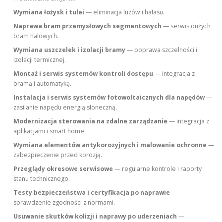
Wymiana łożysk i tulei
— eliminacja luzów i hałasu.
Naprawa bram przemysłowych segmentowych
— serwis dużych
bram halowych.
Wymiana uszczelek i izolacji bramy
— poprawa szczelności i
izolacji termicznej.
Montaż i serwis systemów kontroli dostępu
— integracja z
bramą i automatyką.
Instalacja i serwis systemów fotowoltaicznych dla napędów
—
zasilanie napędu energią słoneczną.
Modernizacja sterowania na zdalne zarządzanie
— integracja z
aplikacjami i smart home.
Wymiana elementów antykorozyjnych i malowanie ochronne
—
zabezpieczenie przed korozją.
Przeglądy okresowe serwisowe
— regularne kontrole i raporty
stanu technicznego.
Testy bezpieczeństwa i certyfikacja po naprawie
—
sprawdzenie zgodności z normami.
Usuwanie skutków kolizji i naprawy po uderzeniach
—