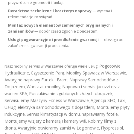
przywrócenie geometrii i funkcji.
Doradztwo techniczne i kosztorys naprawy
— wycena i
rekomendacje rozwiązań.
Montaż nowych elementów zamiennych oryginalnych i
zamienników
— dobór części zgodnie z budżetem.
Usługi pogwarancyjne i przedłużenie gwarancji
— obsługa po
zakończeniu gwarancji producenta.
Pogotowie
Nasz mobilny serwis w Warszawie oferuje wiele usług:
Hydrauliczne
Czyszczenie Parą
Mobilny Spawacz w Warszawie
,
,
,
Awaryjne naprawy Furtek i Bram
Naprawy Samochodów z
,
Dojazdem
Warsztat mobilny
Naprawa i serwis jacuzzi oraz
,
,
wanien SPA
Poszukiwanie zgubionych złotych obrączek
,
,
Serwisujemy Maszyny Fitness w Warszawie
Agencja SEO
Taxi
,
,
,
Usługi elektryka samochodowego z dojazdem
,
Montujemy płyty
indukcyjne
Serwis klimatyzacji w domu
naprawiamy fotele
,
,
,
Montujemy wizjery z kamerą i kamery wifi
Robimy filmy z
,
drona
Awaryjnie otwieramy zamki w Legionowie
Flyxpress.pl
,
,
,