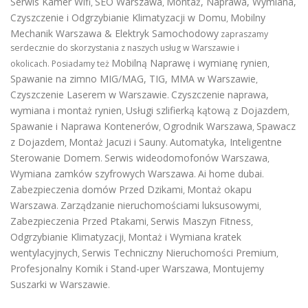
Serwis Kamer Wifi
SEO Warszawa
Montaż, Naprawa, Wymiana,
,
,
Czyszczenie i Odgrzybianie Klimatyzacji w Domu
Mobilny
,
Mechanik Warszawa & Elektryk Samochodowy
zapraszamy
serdecznie do skorzystania z naszych usług w Warszawie i
Mobilną Naprawę i wymianę rynien
okolicach. Posiadamy też
,
Spawanie na zimno MIG/MAG, TIG, MMA w Warszawie
,
Czyszczenie Laserem w Warszawie
Czyszczenie naprawa,
.
wymiana i montaż rynien
Usługi szlifierką kątową z Dojazdem
,
,
Spawanie i Naprawa Kontenerów
Ogrodnik Warszawa
Spawacz
,
,
z Dojazdem
Montaż Jacuzi i Sauny
Automatyka, Inteligentne
,
.
Sterowanie Domem
Serwis wideodomofonów Warszawa
.
,
Wymiana zamków szyfrowych Warszawa
Ai home dubai
.
.
Zabezpieczenia domów Przed Dzikami
Montaż okapu
,
Warszawa
Zarządzanie nieruchomościami luksusowymi
.
,
Zabezpieczenia Przed Ptakami
Serwis Maszyn Fitness
,
,
Odgrzybianie Klimatyzacji
Montaż i Wymiana kratek
,
wentylacyjnych
Serwis Techniczny Nieruchomości Premium
,
,
Profesjonalny Komik i Stand-uper Warszawa
Montujemy
,
Suszarki w Warszawie
.