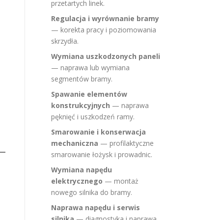
przetartych linek.
Regulacja i wyrównanie bramy
— korekta pracy i poziomowania
skrzydła.
Wymiana uszkodzonych paneli
— naprawa lub wymiana
segmentów bramy.
Spawanie elementów
konstrukcyjnych
— naprawa
pęknięć i uszkodzeń ramy.
Smarowanie i konserwacja
mechaniczna
— profilaktyczne
smarowanie łożysk i prowadnic.
Wymiana napędu
elektrycznego
— montaż
nowego silnika do bramy.
Naprawa napędu i serwis
silnika
— diagnostyka i naprawa