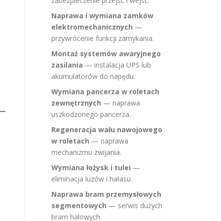
zabezpieczenie przejść i wejść.
Naprawa i wymiana zamków
elektromechanicznych
—
przywrócenie funkcji zamykania.
Montaż systemów awaryjnego
zasilania
— instalacja UPS lub
akumulatorów do napędu.
Wymiana pancerza w roletach
zewnętrznych
— naprawa
uszkodzonego pancerza.
Regeneracja wału nawojowego
w roletach
— naprawa
mechanizmu zwijania.
Wymiana łożysk i tulei
—
eliminacja luzów i hałasu.
Naprawa bram przemysłowych
segmentowych
— serwis dużych
bram halowych.