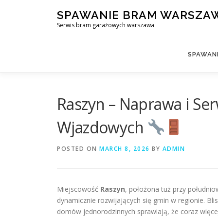
Skip
SPAWANIE BRAM WARSZA
to
Serwis bram garażowych warszawa
content
SPAWAN
Raszyn – Naprawa i Se
Wjazdowych
POSTED ON
MARCH 8, 2026
BY
ADMIN
Miejscowość
Raszyn
, położona tuż przy południo
dynamicznie rozwijających się gmin w regionie. Bli
domów jednorodzinnych sprawiają, że coraz więce