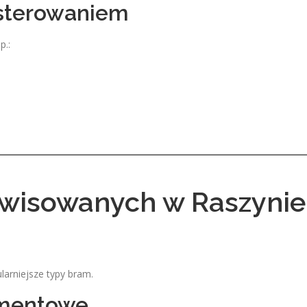
 sterowaniem
p.:
rwisowanych w Raszynie
larniejsze typy bram.
gmentowe